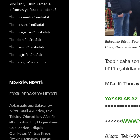
Yuxular: Şüurun Zamanla
İnformasiya Rezonansıdırmı?
“İlin mühəndisi” mükafatı
“İlin rəssamı” mükafatı
“İlin müğənnisi” mükafatı
“İlin alimi” mükafatı
Babazadə Büsat, Zaur 
“İlin həkimi” mükafatı
Elmar, Nəsirov İlham,
“İlin naşiri” mükafatı
Tədbir daha son
“İlin əczaçısı” mükafatı
bütün şəhidləri
REDAKSİYA HEYƏTİ :
Müəllif: Tuncay 
FƏXRİ REDAKSİYA HEYƏTİ
YAZARLAR.AZ
Abbasqulu ağa Bakıxanov,
============
Mirzə Fətəli Axundov, Lev
Tolstoy, Əhməd bəy Ağaoğlu,
<<<<<<
WWW.Y
Əbdürrəhim bəy Haqverdiyev,
Cek London, Əliqulu
Qəmküsar, Vintsas Kreve,
Əlaqə:
Tel: (
+99
Üzeyir Hacıbəyov, Pənahi