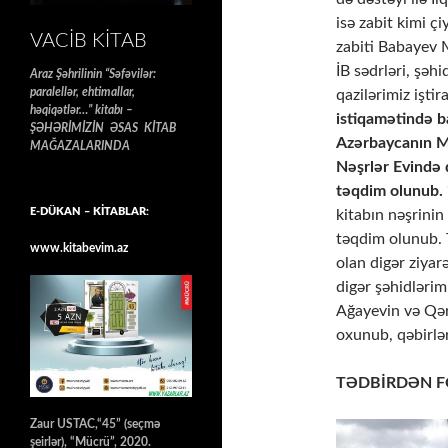
isə zabit kimi 
VACIB KITAB
zabiti Babayev 
İB sədrləri, şəhi
Araz Şəhrilinin “Səfəvilər:
paralellər, ehtimallar,
qazilərimiz iştir
həqiqətlər…” kitabı –
istiqamətində b
ŞƏHƏRİMİZİN ƏSAS KİTAB
Azərbaycanın M
MAĞAZALARINDA
Nəşrlər Evində 
təqdim olunub.
E-DÜKAN – KİTABLAR:
kitabın nəşrinin
təqdim olunub. T
www.kitabevim.az
olan digər ziyar
digər şəhidlər
Ağayevin və Qər
oxunub, qəbirlər
TƏDBİRDƏN F
Zaur USTAC,“45” (seçmə
şeirlər), “Mücrü”, 2020.