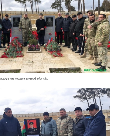
irzəyevin məzarı ziyarət olunub.