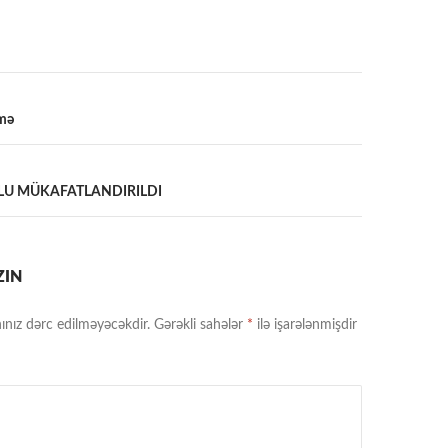
əmə
a
U MÜKAFATLANDIRILDI
ZIN
ınız dərc edilməyəcəkdir.
Gərəkli sahələr
*
ilə işarələnmişdir