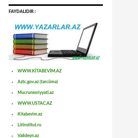
FAYDALIDIR :
WWW.KİTABEVİM.AZ
Aztc.gov.az (tərcümə)
Mucrunesriyyati.az
WWW.USTAC.AZ
Kitabevim.az
Litinstitut.ru
Valideyn.az