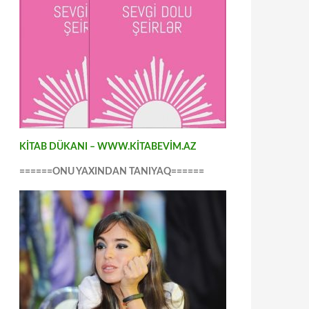
KİTAB DÜKANI – WWW.KİTABEVİM.AZ
======ONU YAXINDAN TANIYAQ======