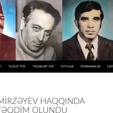
 KEÇ
İ
“ULDUZ” PDF
“YAZARLAR” PDF
FOTOLAR
KİTABXANALAR
LAY
 MİRZƏYEV HAQQINDA
 TƏQDİM OLUNDU