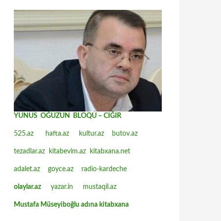
YUNUS OĞUZUN BLOQU – CIĞIR
525.az
hafta.az
kultur.az
butov.az
tezadlar.az
kitabevim.az
kitabxana.net
adalet.az
goyce.az
radio-kardeche
olaylar.az
yazar.in
mustaqil.az
Mustafa Müseyiboğlu adına kitabxana