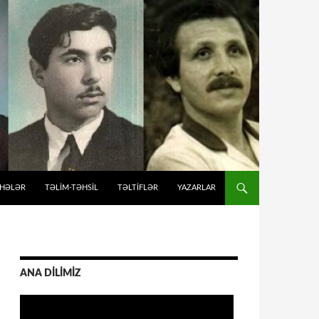
İHƏLƏR
TƏLIM-TƏHSIL
TƏLTİFLƏR
YAZARLAR
ANA DİLİMİZ