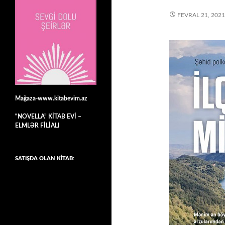
FEVRAL 21, 2021
Mağaza-www.kitabevim.az
“NOVELLA” KİTAB EVİ –
ELMLƏR FİLİALI
SATIŞDA OLAN KİTAB: