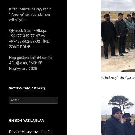
Kitab “Mücrü”nəşriyyatının
“Poeziya”
seriyasında nəşr
edilmişdir.
Qiyməti: 5 azn – Əlaqə:
+99477-345-77-47 və
+99455-502-89-32 İNDİ
ZƏNG EDİN!
Nəşr göstəriciləri: 64 səhifə,
A5, ağ-qara, “Mücrü”
Nəşriyyatı / 2020
Polad Həşiovla İlqar M
SAYTDA TAM AXTARIŞ
Axtarış:
ƏN SON YAZILANLAR
Rövşən Hüseynov mükafatı