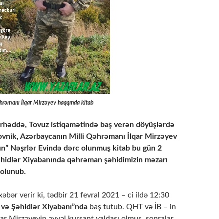
hrəmanı İlqar Mirzəyev haqqında kitab
rhəddə, Tovuz istiqamətində baş verən döyüşlərdə
ovnik, Azərbaycanın Milli Qəhrəmanı İlqar Mirzəyev
n” Nəşrlər Evində dərc olunmuş kitab bu gün 2
Şəhidlər Xiyabanında qəhrəman şəhidimizin məzarı
 olunub.
əbər verir ki, tədbir 21 fevral 2021 – ci ildə 12:30
i və Şəhidlər Xiyabanı”nda
baş tutub. QHT və İB – in
lqar Mirzəyevin əvvəl kursant yaldaşı olmuş, sonralar