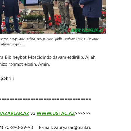
Ustac, Maqsudov Fərhad, Baxşəliyev Qərib, İsrafilov Zaur, Hüseynov
 Cəfərov Xaqani …
ra Bibiheybət Məscidində davam etdirilib. Allah
mizə rəhmət eləsin. Amin.
Şəhrili
===================================
AZARLAR.AZ
və
WWW.USTAC.AZ
>>>>>>
4
) 70-390-39-93 E-mail: zauryazar@mail.ru