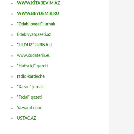
WWW.KİTABEVİM.AZ
WWW.BEYDEMİR.RU
“Ədəbi ovqat” jurnalı
Edebiyyatqazeti.az
“ULDUZ” JURNALI
www.xudaferin.eu
“Həftə içi” qəzeti
radio-kardeche
“Xəzan” jurnalı
“Fədai” qəzeti
Yazyarat.com
USTAC.AZ