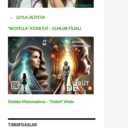
LEYLA ƏLİYEVA
“NOVELLA” KİTAB EVİ – ELMLƏR FİLİALI
Südabə Məmmədova – “Debüt” kitabı
TƏRƏFDAŞLAR