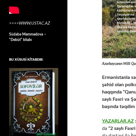
>>>>WWW.USTAC.AZ
Südabə Məmmədova –
“Debüt” kitabı
BU XÜSUSİ KİTABDIR:
Azərbaycanın Milli Qə
Ermənistanla sə
şəhid olan polk
haqqında “Qanu
saylı Fəxri və 
başında təqdim
YAZARLAR.AZ
x
da
“2 saylı Fəxr
də dəstəyi ilə İ