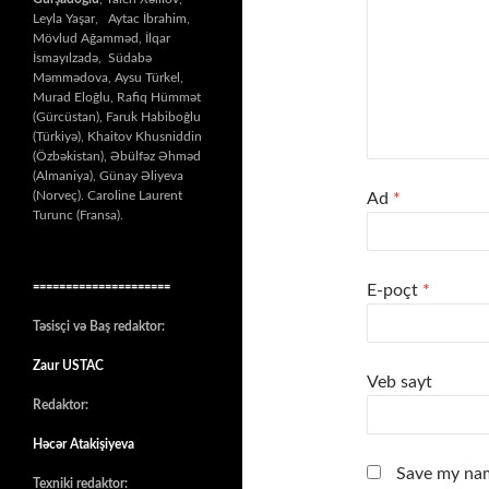
Leyla Yaşar, Aytac İbrahim,
Mövlud Ağamməd, İlqar
İsmayılzadə, Südabə
Məmmədova, Aysu Türkel,
Murad Eloğlu, Rafiq Hümmət
(Gürcüstan), Faruk Habiboğlu
(Türkiyə), Khaitov Khusniddin
(Özbəkistan), Əbülfəz Əhməd
(Almaniya), Günay Əliyeva
(Norveç). Caroline Laurent
Ad
*
Turunc (Fransa).
=====================
E-poçt
*
Təsisçi və Baş redaktor:
Zaur USTAC
Veb sayt
Redaktor:
Həcər Atakişiyeva
Save my nam
Texniki redaktor: