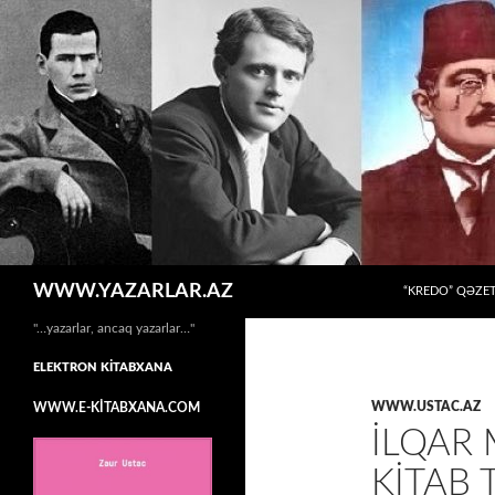
MÜHTƏVIYYATA
Axtar
WWW.YAZARLAR.AZ
“KREDO” QƏZET
"…yazarlar, ancaq yazarlar…"
ELEKTRON KİTABXANA
WWW.USTAC.AZ
WWW.E-KİTABXANA.COM
İLQAR
KİTAB