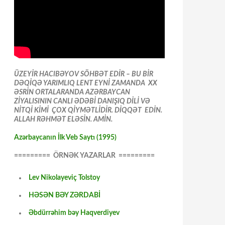
ÜZEYİR HACIBƏYOV SÖHBƏT EDİR – BU BİR
DƏQİQƏ YARIMLIQ LENT EYNİ ZAMANDA XX
ƏSRİN ORTALARANDA AZƏRBAYCAN
ZİYALISININ CANLI ƏDƏBİ DANIŞIQ DİLİ VƏ
NİTQİ KİMİ ÇOX QİYMƏTLİDİR. DİQQƏT EDİN.
ALLAH RƏHMƏT ELƏSİN. AMİN.
Azərbaycanın İlk Veb Saytı (1995)
========= ÖRNƏK YAZARLAR =========
Lev Nikolayeviç Tolstoy
HƏSƏN BƏY ZƏRDABİ
Əbdürrəhim bəy Haqverdiyev