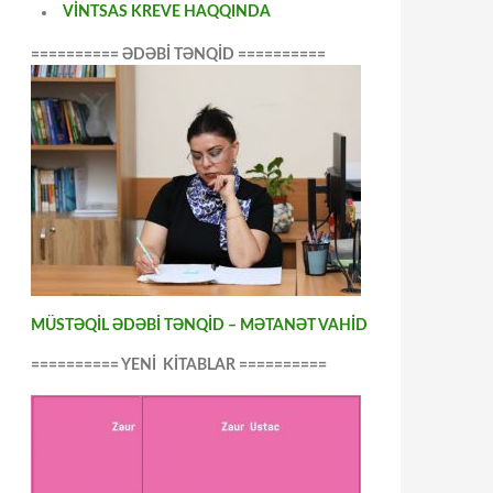
VİNTSAS KREVE HAQQINDA
========== ƏDƏBİ TƏNQİD ==========
MÜSTƏQİL ƏDƏBİ TƏNQİD – MƏTANƏT VAHİD
========== YENİ KİTABLAR ==========