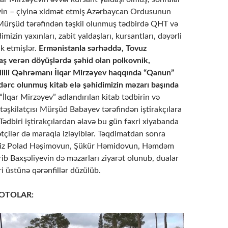
çiyin – çiyinə xidmət etmiş Azərbaycan Ordusunun
Mürşüd tərəfindən təşkil olunmuş tədbirdə QHT və
dimizin yaxınları, zabit yaldaşları, kursantları, dəyərli
ak etmişlər.
Ermənistanla sərhəddə, Tovuz
aş verən döyüşlərdə şəhid olan polkovnik,
illi Qəhrəmanı İlqar Mirzəyev haqqında “Qanun”
dərc olunmuş kitab elə şəhidimizin məzarı başında
“İlqar Mirzəyev” adlandırılan kitab tədbirin və
 təşkilatçısı Mürşüd Babayev tərəfindən iştirakçılara
ədbiri iştirakçılardan əlavə bu gün fəxri xiyabanda
ətçilər də maraqla izləyiblər. Təqdimatdan sonra
imiz Polad Həşimovun, Şükür Həmidovun, Həmdəm
ib Baxşəliyevin də məzarları ziyarət olunub, dualar
i üstünə qərənfillər düzülüb.
OTOLAR: