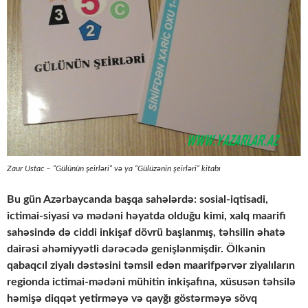
Zaur Ustac – “Gülünün şeirləri” və ya “Gülüzənin şeirləri” kitabı
Bu gün Azərbaycanda başqa sahələrdə: sosial-iqtisadi,
ictimai-siyasi və mədəni həyatda olduğu kimi, xalq maarifi
sahəsində də ciddi inkişaf dövrü başlanmış, təhsilin əhatə
dairəsi əhəmiyyətli dərəcədə genişlənmişdir. Ölkənin
qabaqcıl ziyalı dəstəsini təmsil edən maarifpərvər ziyalıların
regionda ictimai-mədəni mühitin inkişafına, xüsusən təhsilə
həmişə diqqət yetirməyə və qayğı göstərməyə sövq