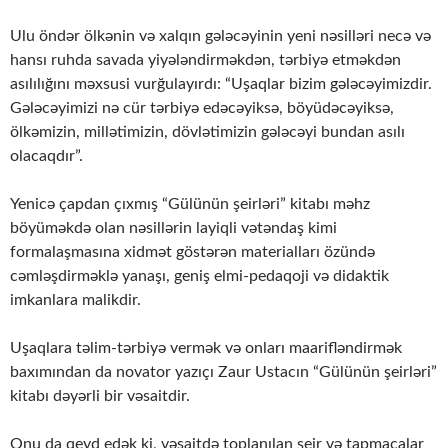
Ulu öndər ölkənin və xalqın gələcəyinin yeni nəsilləri necə və
hansı ruhda savada yiyələndirməkdən, tərbiyə etməkdən
asılılığını məxsusi vurğulayırdı: “Uşaqlar bizim gələcəyimizdir.
Gələcəyimizi nə cür tərbiyə edəcəyiksə, böyüdəcəyiksə,
ölkəmizin, millətimizin, dövlətimizin gələcəyi bundan asılı
olacaqdır”.
Yenicə çapdan çıxmış “Gülünün şeirləri” kitabı məhz
böyüməkdə olan nəsillərin layiqli vətəndaş kimi
formalaşmasına xidmət göstərən materialları özündə
cəmləşdirməklə yanaşı, geniş elmi-pedaqoji və didaktik
imkanlara malikdir.
Uşaqlara təlim-tərbiyə vermək və onları maarifləndirmək
baxımından da novator yazıçı Zaur Ustacın “Gülünün şeirləri”
kitabı dəyərli bir vəsaitdir.
Onu da qeyd edək ki, vəsaitdə toplanılan şeir və tapmacalar