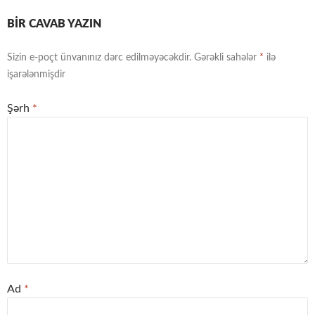
BIR CAVAB YAZIN
Sizin e-poçt ünvanınız dərc edilməyəcəkdir.
Gərəkli sahələr
*
ilə
işarələnmişdir
Şərh
*
Ad
*