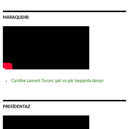
MARAQLIDIR:
Caroline Laurent Turunc şair və şeir haqqında danışır
PRESİDENTAZ