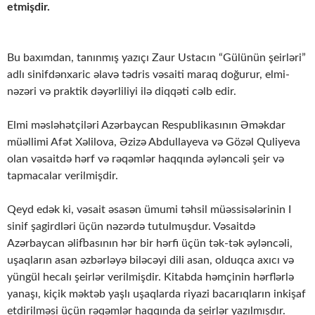
etmişdir.
Bu baxımdan, tanınmış yazıçı Zaur Ustacın “Gülünün şeirləri”
adlı sinifdənxaric əlavə tədris vəsaiti maraq doğurur, elmi-
nəzəri və praktik dəyərliliyi ilə diqqəti cəlb edir.
Elmi məsləhətçiləri Azərbaycan Respublikasının Əməkdar
müəllimi Afət Xəlilova, Əzizə Abdullayeva və Gözəl Quliyeva
olan vəsaitdə hərf və rəqəmlər haqqında əyləncəli şeir və
tapmacalar verilmişdir.
Qeyd edək ki, vəsait əsasən ümumi təhsil müəssisələrinin I
sinif şagirdləri üçün nəzərdə tutulmuşdur. Vəsaitdə
Azərbaycan əlifbasının hər bir hərfi üçün tək-tək əyləncəli,
uşaqların asan əzbərləyə biləcəyi dili asan, olduqca axıcı və
yüngül hecalı şeirlər verilmişdir. Kitabda həmçinin hərflərlə
yanaşı, kiçik məktəb yaşlı uşaqlarda riyazi bacarıqların inkişaf
etdirilməsi üçün rəqəmlər haqqında da şeirlər yazılmışdır.