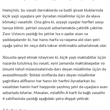
Həmçinin, bu vəsait dərnəklərdə və bədii qiraət klublarında
kiçik yaşlı uşaqlara şeir öyrədən müəllimlər üçün də əlavə
köməkçi vəsaitdir. Ona görə ki, azyaşlı uşaqlar hərfləri yaxşı
tanıya bilmir, şeirləri oxuyub əzbərləməkdə çətinlik çəkirlər.
Zaur Ustacın yazdığı bu şeirlər isə o qədər asan və
yaddaqalandır ki, hər hansı hərfə və rəqəmə aid olan şeiri
uşağa yalnız bir neçə dəfə təkrar etdirməklə əzbərlətmək olar.
Xüsusilə qeyd etmək istəyirəm ki, kiçik yaşlı məktəblilər üçün
nəzərdə tutulmuş bu vəsait, eyni zamanda məktəbəqədər və
ümumi təhsil müəssisələrində dərs deyən müəllimlər üçün də
əvəzedilməzdir. İbtidai siniflərdə dərs deyən müəllimlər
şagirdlərə əlifbanın hər hansı bir hərfini öyrədərkən bu
vəsaitdən həmin hərf haqqında yazılmış şeiri də uşaqlara asan
əzbərlədə bilərlər. Məsələn, müəllifin A hərfi ilə bağlı vəsaitin
4 səhifəsində yazdığı aşağıdakı şeirə diqqət yetirək: