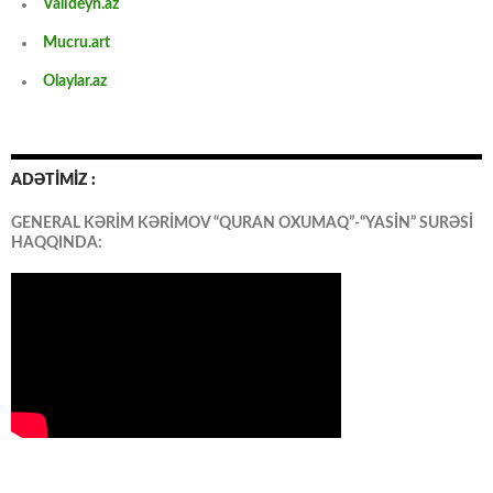
Valideyn.az
Mucru.art
Olaylar.az
ADƏTİMİZ :
GENERAL KƏRİM KƏRİMOV “QURAN OXUMAQ”-“YASİN” SURƏSİ
HAQQINDA: