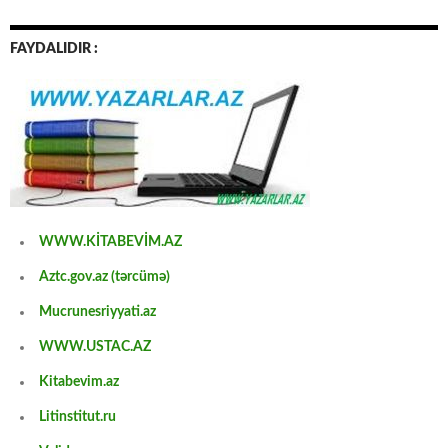
FAYDALIDIR :
WWW.KİTABEVİM.AZ
Aztc.gov.az (tərcümə)
Mucrunesriyyati.az
WWW.USTAC.AZ
Kitabevim.az
Litinstitut.ru