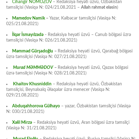
Cihangir NOMOZOV
– Redaksiya heyəti üzvü, Özbəkistan
təmsilçisi (Vəsiqə N: 024/21.08.2021 –
Allah rəhmət eləsin
)
Mamedov Namik
–
Yazar, Kəlbəcər təmsilçisi (Vəsiqə N:
025/21.08.2021)
İlqar İsmayılzadə
–
Redaksiya heyəti üzvü – Cənub bölgəsi üzrə
təmsilçisi (Vəsiqə N: 026/21.08.2021)
Məmməd Gürşadoğlu
–
Redaksiya heyəti üzvü, Qarabağ bölgəsi
üzrə təmsilçisi (Vəsiqə N: 027/21.08.2021)
Murad MƏMMƏDOV
–
Redaksiya heyəti üzvü, Qazax bölgəsi
üzrə təmsilçisi (Vəsiqə N: 028/21.08.2021)
Khaitov Khusniddin
– Redaksiya heyəti üzvü, Özbəkistan
təmsilçisi, Beynəlxalq Əlaqələr üzrə menecer (Vəsiqə N:
029/21.08.2021)
Abduqahhorova Gülhayo
– yazar, Özbəkistan təmsilçisi (Vəsiqə
N: 030/21.08.2021)
Xəlil Mirzə
– Redaksiya heyəti üzvü, Aran bölgəsi üzrə təmsilçi
(Vəsiqə N: 31/21.08.2021)
Murad Eloğlu
– Redaksiya heyəti üzvü, Rusiya təmsilçi (Vəsiqə N: