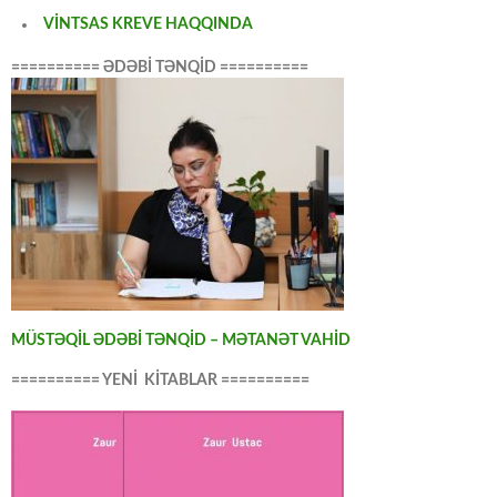
VİNTSAS KREVE HAQQINDA
========== ƏDƏBİ TƏNQİD ==========
MÜSTƏQİL ƏDƏBİ TƏNQİD – MƏTANƏT VAHİD
========== YENİ KİTABLAR ==========