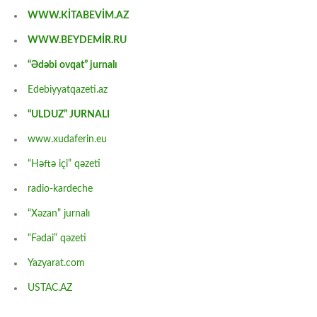
WWW.KİTABEVİM.AZ
WWW.BEYDEMİR.RU
“Ədəbi ovqat” jurnalı
Edebiyyatqazeti.az
“ULDUZ” JURNALI
www.xudaferin.eu
“Həftə içi” qəzeti
radio-kardeche
“Xəzan” jurnalı
“Fədai” qəzeti
Yazyarat.com
USTAC.AZ