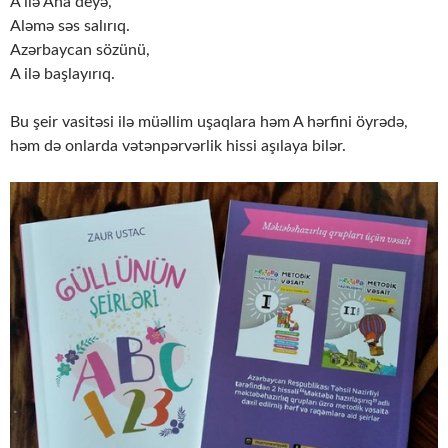
A ilə Ana deyə,
Aləmə səs salırıq.
Azərbaycan sözünü,
A ilə başlayırıq.
Bu şeir vasitəsi ilə müəllim uşaqlara həm A hərfini öyrədə,
həm də onlarda vətənpərvərlik hissi aşılaya bilər.