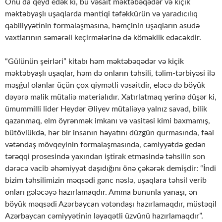
Onu da qeyd edək ki, bu vəsait məktəbəqədər və kiçik
məktəbyaşlı uşaqlarda məntiqi təfəkkürün və yaradıcılıq
qabiliyyətinin formalaşmasına, həmçinin uşaqların asudə
vaxtlarının səmərəli keçirmələrinə də köməklik edəcəkdir.
“Gülünün şeirləri” kitabı həm məktəbəqədər və kiçik
məktəbyaşlı uşaqlar, həm də onların təhsili, təlim-tərbiyəsi ilə
məşğul olanlar üçün çox qiymətli vəsaitdir, eləcə də böyük
dəyərə malik mütaliə materialıdır. Xatırlatmaq yerinə düşər ki,
ümummilli lider Heydər Əliyev mütaliəyə yalnız savad, bilik
qazanmaq, elm öyrənmək imkanı və vasitəsi kimi baxmamış,
bütövlükdə, hər bir insanın həyatını düzgün qurmasında, fəal
vətəndaş mövqeyinin formalaşmasında, cəmiyyətdə gedən
tərəqqi prosesində yaxından iştirak etməsində təhsilin son
dərəcə vacib əhəmiyyət daşıdığını önə çəkərək demişdir: “İndi
bizim təhsilimizin məqsədi gənc nəslə, uşaqlara təhsil verib
onları gələcəyə hazırlamaqdır. Amma bununla yanaşı, ən
böyük məqsədi Azərbaycan vətəndaşı hazırlamaqdır, müstəqil
Azərbaycan cəmiyyətinin ləyaqətli üzvünü hazırlamaqdır”.