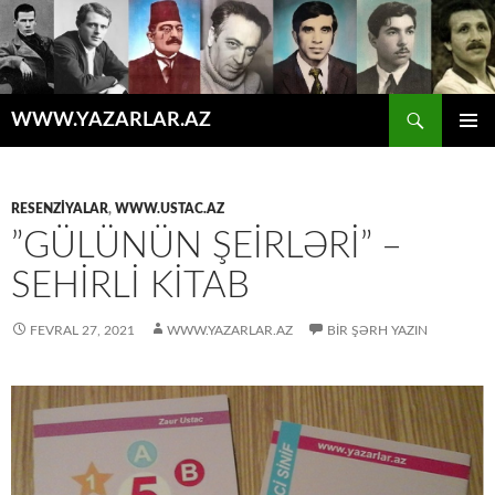
Axtar
WWW.YAZARLAR.AZ
MÜHTƏVIYYATA
ƏSAS
KEÇ
MENYU
RESENZİYALAR
,
WWW.USTAC.AZ
”GÜLÜNÜN ŞEİRLƏRİ” –
SEHİRLİ KİTAB
FEVRAL 27, 2021
WWW.YAZARLAR.AZ
BIR ŞƏRH YAZIN