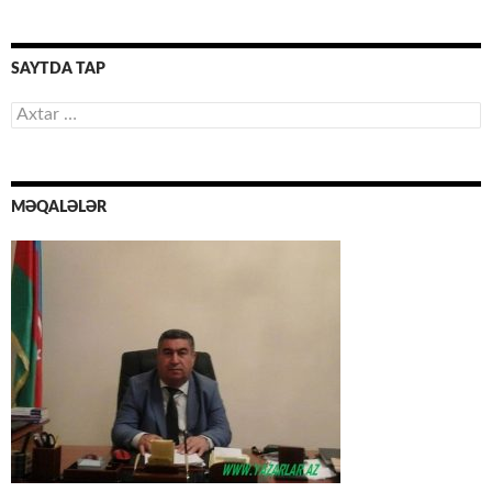
SAYTDA TAP
Axtarış:
MƏQALƏLƏR