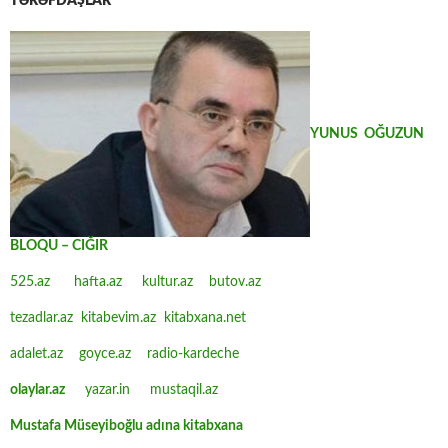
TƏRƏFDAŞLAR
YUNUS OĞUZUN
BLOQU – CIĞIR
525.az
hafta.az
kultur.az
butov.az
tezadlar.az
kitabevim.az
kitabxana.net
adalet.az
goyce.az
radio-kardeche
olaylar.az
yazar.in
mustaqil.az
Mustafa Müseyiboğlu adına kitabxana