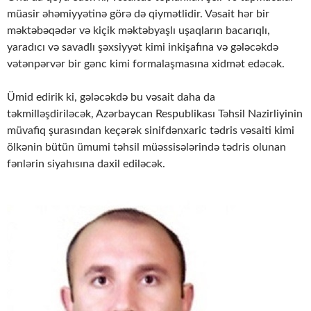
müasir əhəmiyyətinə görə də qiymətlidir. Vəsait hər bir
məktəbəqədər və kiçik məktəbyaşlı uşaqların bacarıqlı,
yaradıcı və savadlı şəxsiyyət kimi inkişafına və gələcəkdə
vətənpərvər bir gənc kimi formalaşmasına xidmət edəcək.
Ümid edirik ki, gələcəkdə bu vəsait daha da
təkmilləşdiriləcək, Azərbaycan Respublikası Təhsil Nazirliyinin
müvafiq şurasından keçərək sinifdənxaric tədris vəsaiti kimi
ölkənin bütün ümumi təhsil müəssisələrində tədris olunan
fənlərin siyahısına daxil ediləcək.