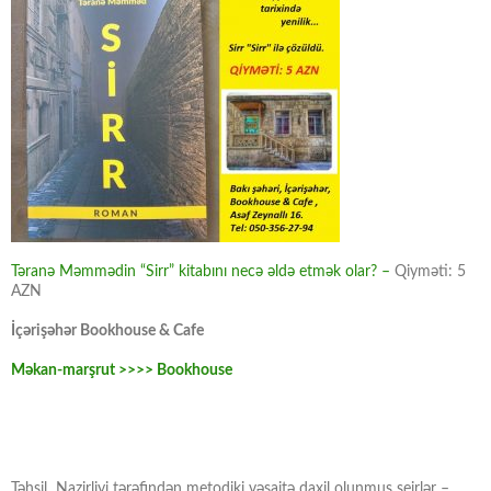
Təranə Məmmədin “Sirr” kitabını necə əldə etmək olar? –
Qiyməti: 5
AZN
İçərişəhər Bookhouse & Cafe
Məkan-marşrut >>>> Bookhouse
Təhsil Nazirliyi tərəfindən metodiki vəsaitə daxil olunmuş şeirlər –