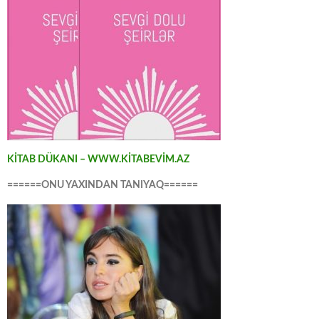
KİTAB DÜKANI – WWW.KİTABEVİM.AZ
======ONU YAXINDAN TANIYAQ======