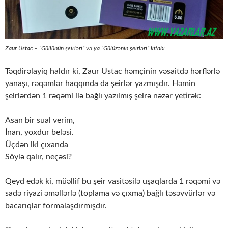
Zaur Ustac – “Güllünün şeirləri” və ya “Gülüzənin şeirləri” kitabı
Təqdirəlayiq haldır ki, Zaur Ustac həmçinin vəsaitdə hərflərlə
yanaşı, rəqəmlər haqqında da şeirlər yazmışdır. Həmin
şeirlərdən 1 rəqəmi ilə bağlı yazılmış şeirə nəzər yetirək:
Asan bir sual verim,
İnan, yoxdur beləsi.
Üçdən iki çıxanda
Söylə qalır, neçəsi?
Qeyd edək ki, müəllif bu şeir vasitəsilə uşaqlarda 1 rəqəmi və
sadə riyazi əməllərlə (toplama və çıxma) bağlı təsəvvürlər və
bacarıqlar formalaşdırmışdır.