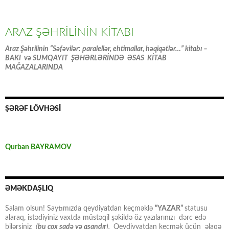
ARAZ ŞƏHRİLİNİN KİTABI
Araz Şəhrilinin “Səfəvilər: paralellər, ehtimallar, həqiqətlər…” kitabı –
BAKI və SUMQAYIT ŞƏHƏRLƏRİNDƏ ƏSAS KİTAB
MAĞAZALARINDA
ŞƏRƏF LÖVHƏSİ
Qurban BAYRAMOV
ƏMƏKDAŞLIQ
Salam olsun! Saytımızda qeydiyatdan keçməklə
“YAZAR”
statusu
alaraq, istədiyiniz vaxtda müstəqil şəkildə öz yazılarınızı dərc edə
bilərsiniz
(
bu çox sadə və asandır
).
Qeydiyyatdan keçmək üçün əlaqə