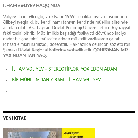
İLHAM VƏLİYEV HAQQINDA
Vəliyev İlham Əli oğlu, 7 oktyabr 1959 –cu ildə Tovuzu rayonunun
Əlibəyi (yəqin ki, bu kəndi hamı tanıyır) kəndində müəllim ailəsində
anadan olub. Azərbaycan Dövlət Pedoqoji Universitetinin Riyaziyyat
fakültəsini bitirib. Müəllimliklə başladığı fəaliyyəti dövründə indiyə
qədər bir çox təhsil müəssisələrində müxtəlif vəzifələrdə çalışıb.
İqtisad elmləri namizədi, dosentdir. Hal-hazırda özündən söz etdirən
Şamaxı Dövlət Regional Kollecinə rəhbərlik edir.
QƏHRƏMANIMIZI
YAXINDAN TANIYAQ:
İLHAM VƏLİYEV – STEREOTİPLƏRİ YOX EDƏN ADAM
BİR MÜƏLLİM TANIYIRAM – İLHAM VƏLİYEV
YENİ KİTAB