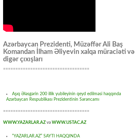
Azərbaycan Prezidenti, Müzəffər Ali Baş
Komandan İlham Əliyevin xalqa müraciəti və
digər çıxışları
===================================
Aşıq Ələsgərin 200 illik yubileyinin qeyd edilməsi haqqında
Azərbaycan Respublikası Prezidentinin Sərəncamı
===================================
WWW.YAZARLAR.AZ
və
WWW.USTAC.AZ
“YAZARLAR.AZ” SAYTI HAQQINDA