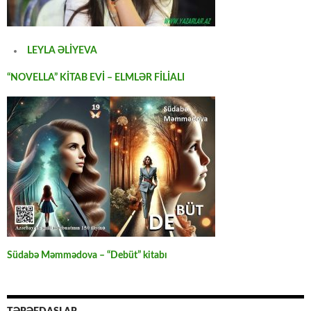
LEYLA ƏLİYEVA
“NOVELLA” KİTAB EVİ – ELMLƏR FİLİALI
Südabə Məmmədova – “Debüt” kitabı