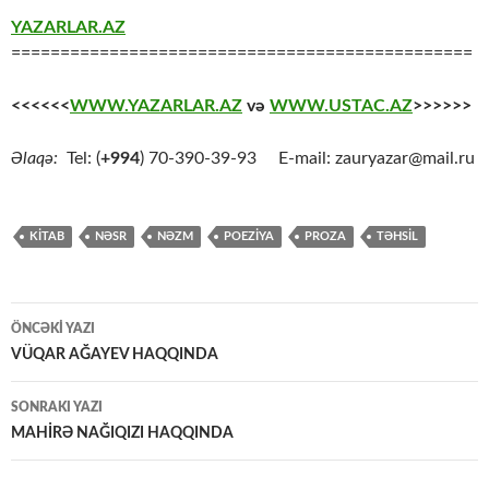
YAZARLAR.AZ
===============================================
<<<<<<
WWW.YAZARLAR.AZ
və
WWW.USTAC.AZ
>>>>>>
Əlaqə:
Tel: (
+994
) 70-390-39-93 E-mail: zauryazar@mail.ru
KİTAB
NƏSR
NƏZM
POEZİYA
PROZA
TƏHSİL
Yazılar
ÖNCƏKI YAZI
üzrə
VÜQAR AĞAYEV HAQQINDA
naviqasiya
SONRAKI YAZI
MAHİRƏ NAĞIQIZI HAQQINDA