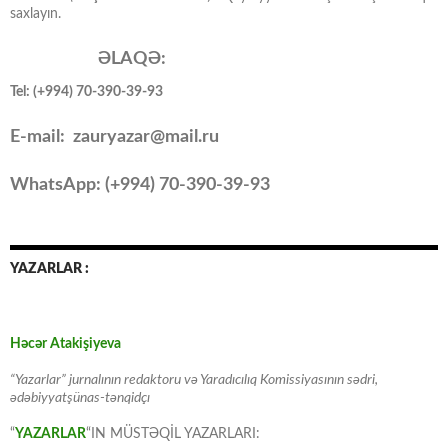
saxlayın.
ƏLAQƏ:
Tel: (+994) 70-390-39-93
E-mail: zauryazar@mail.ru
WhatsApp: (
+994
) 70-390-39-93
YAZARLAR :
Həcər Atakişiyeva
“Yazarlar” jurnalının redaktoru və Yaradıcılıq Komissiyasının sədri,
ədəbiyyatşünas-tənqidçı
“
YAZARLAR
“IN MÜSTƏQİL YAZARLARI: