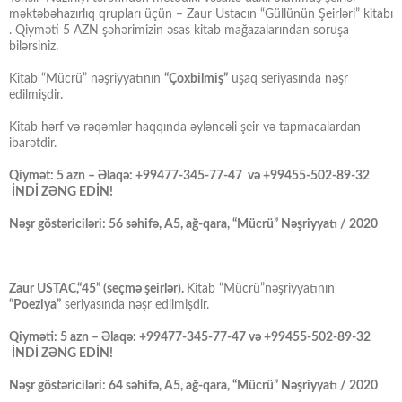
məktəbəhazırlıq qrupları üçün – Zaur Ustacın “Güllünün Şeirləri” kitabı
. Qiyməti 5 AZN şəhərimizin əsas kitab mağazalarından soruşa
bilərsiniz.
Kitab “Mücrü” nəşriyyatının
“Çoxbilmiş”
uşaq seriyasında nəşr
edilmişdir.
Kitab hərf və rəqəmlər haqqında əyləncəli şeir və tapmacalardan
ibarətdir.
Qiymət: 5 azn – Əlaqə: +99477-345-77-47 və +99455-502-89-32
İNDİ ZƏNG EDİN!
Nəşr göstəriciləri: 56 səhifə, A5, ağ-qara, “Mücrü” Nəşriyyatı / 2020
Zaur USTAC,“45” (seçmə şeirlər).
Kitab “Mücrü”nəşriyyatının
“Poeziya”
seriyasında nəşr edilmişdir.
Qiyməti: 5 azn – Əlaqə: +99477-345-77-47 və +99455-502-89-32
İNDİ ZƏNG EDİN!
Nəşr göstəriciləri: 64 səhifə, A5, ağ-qara, “Mücrü” Nəşriyyatı / 2020