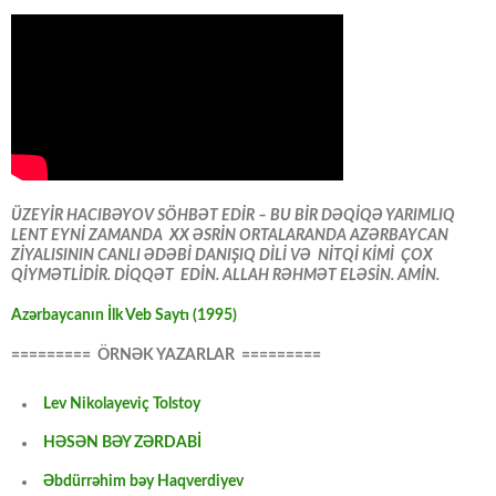
ÜZEYİR HACIBƏYOV SÖHBƏT EDİR – BU BİR DƏQİQƏ YARIMLIQ
LENT EYNİ ZAMANDA XX ƏSRİN ORTALARANDA AZƏRBAYCAN
ZİYALISININ CANLI ƏDƏBİ DANIŞIQ DİLİ VƏ NİTQİ KİMİ ÇOX
QİYMƏTLİDİR. DİQQƏT EDİN. ALLAH RƏHMƏT ELƏSİN. AMİN.
Azərbaycanın İlk Veb Saytı (1995)
========= ÖRNƏK YAZARLAR =========
Lev Nikolayeviç Tolstoy
HƏSƏN BƏY ZƏRDABİ
Əbdürrəhim bəy Haqverdiyev