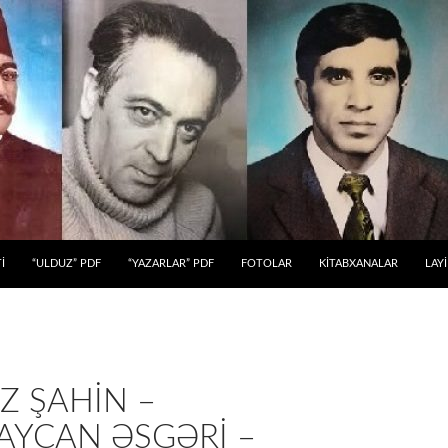
 KEÇ
İ
“ULDUZ” PDF
“YAZARLAR” PDF
FOTOLAR
KİTABXANALAR
LAY
Z ŞAHİN –
AYCAN ƏSGƏRİ –