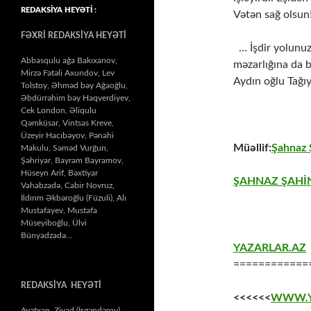
REDAKSİYA HEYƏTİ :
Vətən sağ olsun!
FƏXRİ REDAKSİYA HEYƏTİ
… İşdir yolunuz
Abbasqulu ağa Bakıxanov,
məzarlığına da b
Mirzə Fətəli Axundov, Lev
Aydın oğlu Tağıy
Tolstoy, Əhməd bəy Ağaoğlu,
Əbdürrəhim bəy Haqverdiyev,
Cek London, Əliqulu
Qəmküsar, Vintsas Kreve,
Üzeyir Hacıbəyov, Pənahi
Müəllif:
Şahnaz
Makulu, Səməd Vurğun,
Şəhriyar, Bayram Bayramov,
Hüseyn Arif, Bəxtiyar
ŞAHNAZ ŞAHİN
Vahabzadə, Cabir Novruz,
İldırım Əkbəroğlu (Füzuli), Alı
Mustafayev, Mustafa
Müseyiboğlu, Ülvi
Bünyadzadə…
YAZARLAR.AZ
============
REDAKSİYA HEYƏTİ
<<<<<<
WWW.Y
Ayətxan Ziyad (İsgəndərov),