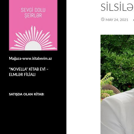
SİLSİL
MAY 24, 2021
Mağaza-www.kitabevim.az
“NOVELLA” KİTAB EVİ –
ELMLƏR FİLİALI
SATIŞDA OLAN KİTAB: