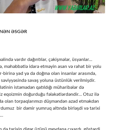
ÖNƏN ƏSGƏR
ndə vardır dağıntılar, çəkişmələr, üsyanlar…
ə, məhəbbətlə idarə etməyin asan və rahat bir yolu
r-birinə yad ya da doğma olan insanlar arasında,
 səviyyəsində savaş yoluna üstünlük verilmişdir.
ətinin istəmədən qatıldığı müharibələr də
siz eqoizmin doğurduğu fəlakətlərdəndir… Otuz ilə
ında olan torpaqlarımızı düşməndən azad etməkdən
rdumuz bir dəmir yumruq altında birləşdi və tarixi
!…
ə tarixin digər üzünü meydana çıxardı, göstərdi