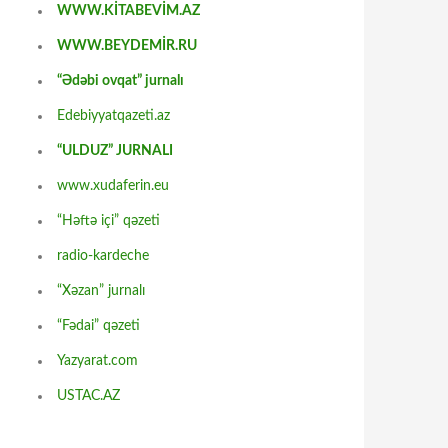
WWW.KİTABEVİM.AZ
WWW.BEYDEMİR.RU
“Ədəbi ovqat” jurnalı
Edebiyyatqazeti.az
“ULDUZ” JURNALI
www.xudaferin.eu
“Həftə içi” qəzeti
radio-kardeche
“Xəzan” jurnalı
“Fədai” qəzeti
Yazyarat.com
USTAC.AZ