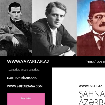
MÜHTƏVIYYATA
Axtar
WWW.YAZARLAR.AZ
“KREDO” QƏZET
"…yazarlar, ancaq yazarlar…"
ELEKTRON KİTABXANA
WWW.USTAC.AZ
WWW.E-KİTABXANA.COM
ŞAHNA
AZƏRB