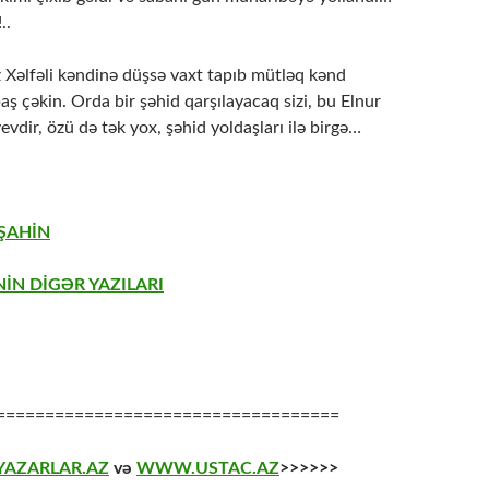
..
 Xəlfəli kəndinə düşsə vaxt tapıb mütləq kənd
aş çəkin. Orda bir şəhid qarşılayacaq sizi, bu Elnur
evdir, özü də tək yox, şəhid yoldaşları ilə birgə…
 ŞAHİN
İN DİGƏR YAZILARI
===================================
AZARLAR.AZ
və
WWW.USTAC.AZ
>>>>>>