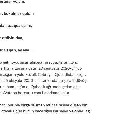
 bürünər yolum,
ar, bükülməz qolum.
dən uzaqda qalım,
 etdiyin dua,
c su qəp, ay ana….
getməyə, qisas almağa fürsət axtaran gənc
arkən arzusuna çatır. 29 sentyabr 2020-ci ildə
n əsgərin yolu Füzuli, Cəbrayıl, Qubadlıdan keçir.
i, 25 oktyabr 2020-ci il tarixində bu şərəfli döyüş
urun, həmin gün o, Qubadlı uğrunda gedən ağır
ndə Vətənə borcunu canı ilə ödəməli olur…
ı onunla birgə düşmən mühasirəsinə düşən bir
s etmək üçün bütün bacarığını işə salan və onları ağlı