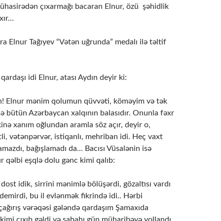
mühasirədən çıxarmağı bacaran Elnur, özü şəhidlik
xır…
 Elnur Tağıyev “Vətən uğrunda” medalı ilə təltif
ardaşı idi Elnur, atası Aydın deyir ki:
n! Elnur mənim qolumun qüvvəti, köməyim və tək
isə bütün Azərbaycan xalqının balasıdır. Onunla fəxr
kinə xanım oğlundan aramla söz açır, deyir o,
li, vətənpərvər, istiqanlı, mehriban idi. Heç vaxt
lamazdı, bağışlamadı da… Bacısı Vüsalənin isə
 qəlbi eşqlə dolu gənc kimi qalıb:
dost idik, sirrini mənimlə bölüşərdi, gözaltısı vardı
mirdi, bu il evlənmək fikrində idi.. Hərbi
çağırış vərəqəsi gələndə qardaşım Şamaxıda
n kimi çıxıb gəldi və sabahı gün müharibəyə yollandı…