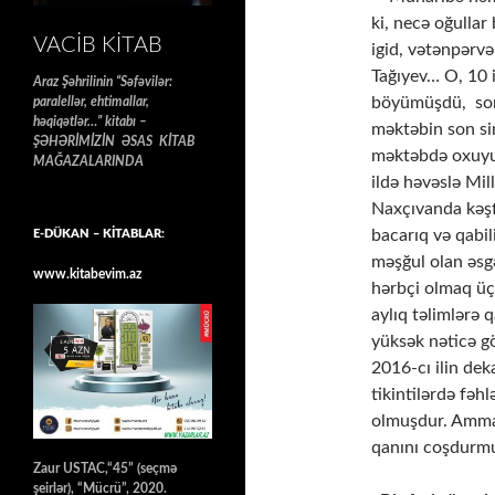
ki, necə oğulla
VACIB KITAB
igid, vətənpərv
Tağıyev… O, 10 
Araz Şəhrilinin “Səfəvilər:
böyümüşdü, sonr
paralellər, ehtimallar,
həqiqətlər…” kitabı –
məktəbin son sin
ŞƏHƏRİMİZİN ƏSAS KİTAB
məktəbdə oxuyub
MAĞAZALARINDA
ildə həvəslə Mil
Naxçıvanda kəşf
bacarıq və qabil
E-DÜKAN – KİTABLAR:
məşğul olan əsg
www.kitabevim.az
hərbçi olmaq üçü
aylıq təlimlərə 
yüksək nəticə gö
2016-cı ilin de
tikintilərdə fəh
olmuşdur. Amma
qanını coşdurmu
Zaur USTAC,“45” (seçmə
şeirlər), “Mücrü”, 2020.