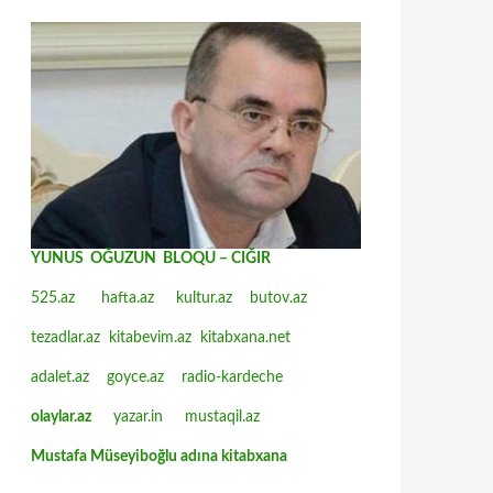
YUNUS OĞUZUN BLOQU – CIĞIR
525.az
hafta.az
kultur.az
butov.az
tezadlar.az
kitabevim.az
kitabxana.net
adalet.az
goyce.az
radio-kardeche
olaylar.az
yazar.in
mustaqil.az
Mustafa Müseyiboğlu adına kitabxana