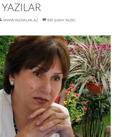
Ə YAZILAR
WWW.YAZARLAR.AZ
BIR ŞƏRH YAZIN