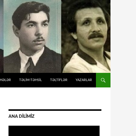
İHƏLƏR
TƏLIM-TƏHSIL
TƏLTİFLƏR
YAZARLAR
ANA DİLİMİZ