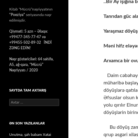
..Bir Ay işığına
Kitab “Mücrü”nəşriyyatının
“Poeziya”
seriyasında nəşr
Tanrıdan güc al
edilmişdir.
Yaraşmaz döyüş
Qiyməti: 5 azn – Əlaqə:
+99477-345-77-47 və
+99455-502-89-32 İNDİ
Məni hifz eləyər
ZƏNG EDİN!
Nəşr göstəriciləri: 64 səhifə,
Arxamca bir ovu
A5, ağ-qara, “Mücrü”
Nəşriyyatı / 2020
Daim cəbəhəyə 
müharibə başlay
döyüşlərə qatıla
SAYTDA TAM AXTARIŞ
Əfsuslar olsun k
Axtarış:
yolu qırılır Eln
döyüşlərin biri
ƏN SON YAZILANLAR
Bu döyüş zaman
qrup əsgəri xila
Unutma, şah babam Xətai