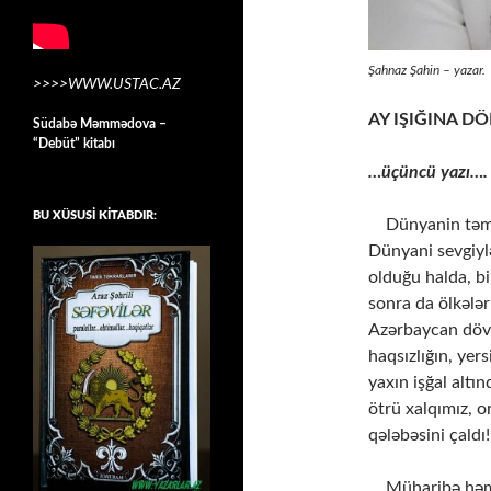
Şahnaz Şahin – yazar.
>>>>WWW.USTAC.AZ
AY IŞIĞINA D
Südabə Məmmədova –
“Debüt” kitabı
…üçüncü yazı….
BU XÜSUSİ KİTABDIR:
Dünyanin təməli
Dünyani sevgiyl
olduğu halda, bi
sonra da ölkələr
Azərbaycan dövl
haqsızlığın, yer
yaxın işğal alt
ötrü xalqımız, o
qələbəsini çaldı
Müharibə həm d