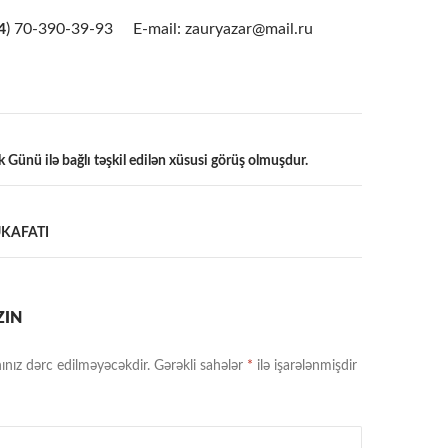
4
) 70-390-39-93 E-mail: zauryazar@mail.ru
 Günü ilə bağlı təşkil edilən xüsusi görüş olmuşdur.
a
ÜKAFATI
ZIN
ınız dərc edilməyəcəkdir.
Gərəkli sahələr
*
ilə işarələnmişdir