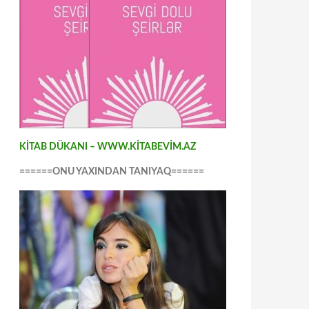
KİTAB DÜKANI – WWW.KİTABEVİM.AZ
======ONU YAXINDAN TANIYAQ======