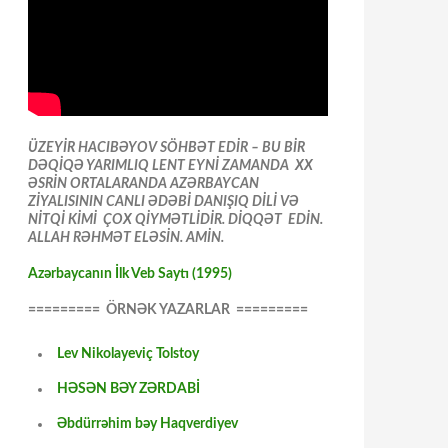
ÜZEYİR HACIBƏYOV SÖHBƏT EDİR – BU BİR
DƏQİQƏ YARIMLIQ LENT EYNİ ZAMANDA XX
ƏSRİN ORTALARANDA AZƏRBAYCAN
ZİYALISININ CANLI ƏDƏBİ DANIŞIQ DİLİ VƏ
NİTQİ KİMİ ÇOX QİYMƏTLİDİR. DİQQƏT EDİN.
ALLAH RƏHMƏT ELƏSİN. AMİN.
Azərbaycanın İlk Veb Saytı (1995)
========= ÖRNƏK YAZARLAR =========
Lev Nikolayeviç Tolstoy
HƏSƏN BƏY ZƏRDABİ
Əbdürrəhim bəy Haqverdiyev