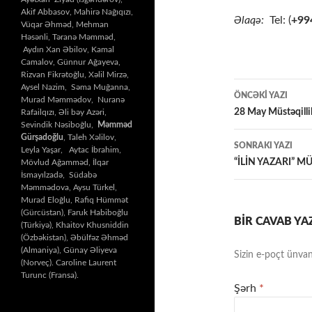
Akif Abbasov, Mahirə Nağıqızı,
Əlaqə:
Tel: (
+99
Vüqar Əhməd, Mehman
Həsənli, Təranə Məmməd,
Aydın Xan Əbilov, Kamal
Camalov, Günnur Ağayeva,
Rizvan Fikrətoğlu, Xəlil Mirzə,
Yazılar
Aysel Nazim, Səma Muğanna,
ÖNCƏKI YAZI
Murad Məmmədov, Nuranə
üzrə
28 May Müstəqillik
Rafailqızı, Əli bəy Azəri,
Sevindik Nəsiboğlu,
Məmməd
naviqasiy
Gürşadoğlu
, Taleh Xəlilov,
SONRAKI YAZI
Leyla Yaşar, Aytac İbrahim,
“İLİN YAZARI” M
Mövlud Ağamməd, İlqar
İsmayılzadə, Südabə
Məmmədova, Aysu Türkel,
Murad Eloğlu, Rafiq Hümmət
(Gürcüstan), Faruk Habiboğlu
BIR CAVAB YA
(Türkiyə), Khaitov Khusniddin
(Özbəkistan), Əbülfəz Əhməd
(Almaniya), Günay Əliyeva
Sizin e-poçt ünvan
(Norveç). Caroline Laurent
Turunc (Fransa).
Şərh
*