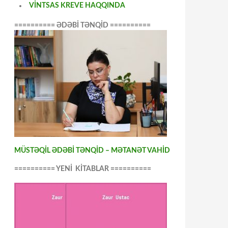
VİNTSAS KREVE HAQQINDA
========== ƏDƏBİ TƏNQİD ==========
MÜSTƏQİL ƏDƏBİ TƏNQİD – MƏTANƏT VAHİD
========== YENİ KİTABLAR ==========