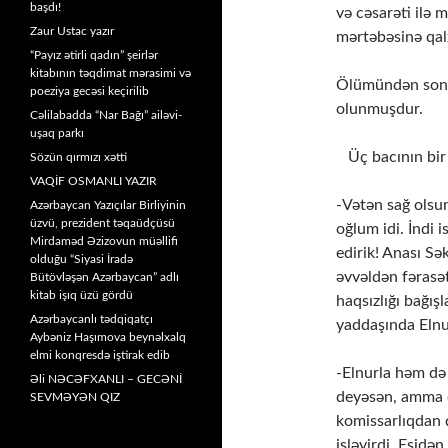
başdı!
və cəsarəti ilə 
Zaur Ustac yazır
mərtəbəsinə qal
“Payız ətirli qadın” şeirlər
kitabının təqdimat mərasimi və
Ölümündən sonra
poeziya gecəsi keçirilib
olunmuşdur.
Cəlilabadda “Nar Bağı” ailəvi-
uşaq parkı
Üç bacının bir q
Sözün qırmızı xətti
VAQİF OSMANLI YAZIR
-Vətən sağ olsu
Azərbaycan Yazıçılar Birliyinin
üzvü, prezident təqaüdçüsü
oğlum idi. İndi 
Mirdaməd Əzizovun müəllifi
edirik! Anası Sə
olduğu “Siyasi İradə
əvvəldən fərasət
Bütövləşən Azərbaycan” adlı
kitab işıq üzü gördü
haqsızlığı bağış
Azərbaycanlı tədqiqatçı
yaddaşında Elnur
Aybəniz Haşımova beynəlxalq
elmi konqresdə iştirak edib
-Elnurla həm də 
Əli NƏCƏFXANLI – GECƏNİ
deyəsən, amma de
SEVMƏYƏN QIZ
komissarlıqdan 
işləyirdi. Eşidə