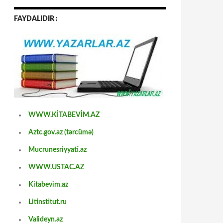
FAYDALIDIR :
WWW.KİTABEVİM.AZ
Aztc.gov.az (tərcümə)
Mucrunesriyyati.az
WWW.USTAC.AZ
Kitabevim.az
Litinstitut.ru
Valideyn.az