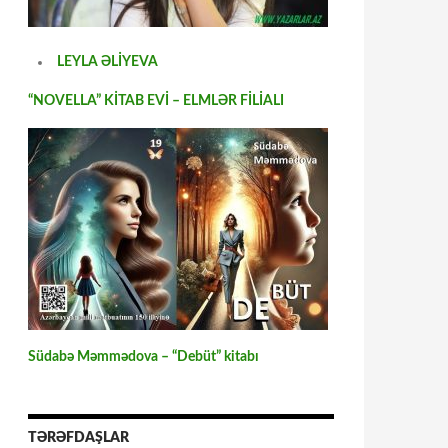
LEYLA ƏLİYEVA
“NOVELLA” KİTAB EVİ – ELMLƏR FİLİALI
Südabə Məmmədova – “Debüt” kitabı
TƏRƏFDAŞLAR