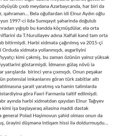
r böyüyüb çıxıb meydana Azərbaycanda, hər biri də
ər, qəhrəman… Belə oğullardan idi Elnur Aydın oğlu
iyun 1997-ci ildə Sumqayıt şəhərində doğulub
adan yığışıb bu kənddə köçmüşdülər, elə orta
iflərini də T.Nurullayev adına Xəlfəli kənd tam orta
 bitirmişdi. Hərbi xidmətə çağırılmış və 2015-çi
li Orduda xidmətə yollanmışdı, əsgərliyini
iyyatçı kimi çəkmiş, bu zaman özünün yalnız yüksək
iyyətlərini göstərmişdi. İdmanın güləş növü iə
ər yarışlarda birinci yerə çıxmışdı. Onun peşəkar
n potensial imkanlarını görən türk zabitlər altı
qatılmasına şərait yaratmış və həmin təlimlərdə
stərdiyinə görə Fəxri Fərmanla təltif edilmişdi.
kabr ayında hərbi xidmətdən qayıdan Elnur Tağıyev
lə kimi işə başlayaraq ailəsinə maddi dəstək
 general Polad Həşimovun şəhid olması onun da
ş, ürəyini düşmənə intiqam hissi ilə doldurmuşdu…