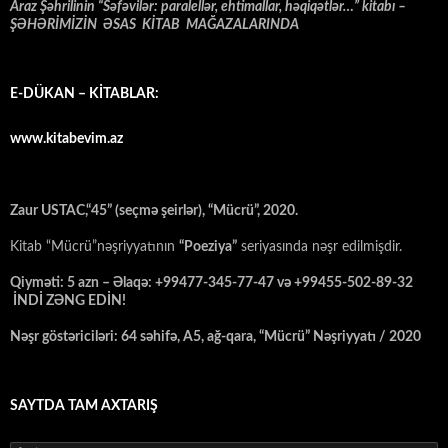
Araz Şəhrilinin “Səfəvilər: paralellər, ehtimallar, həqiqətlər…” kitabı –
ŞƏHƏRİMİZİN ƏSAS KİTAB MAĞAZALARINDA
E-DÜKAN – KİTABLAR:
www.kitabevim.az
Zaur USTAC,“45” (seçmə şeirlər), “Mücrü”, 2020.
Kitab “Mücrü”nəşriyyatının
“Poeziya”
seriyasında nəşr edilmişdir.
Qiyməti: 5 azn – Əlaqə: +99477-345-77-47 və +99455-502-89-32
İNDİ ZƏNG EDİN!
Nəşr göstəriciləri: 64 səhifə, A5, ağ-qara, “Mücrü” Nəşriyyatı / 2020
SAYTDA TAM AXTARIŞ