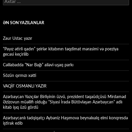
Axtarış:
ƏN SON YAZILANLAR
Zaur Ustac yazır
“Payız ətirli qadın” şeirlər kitabının təqdimat mərasimi və poeziya
gecəsi keçirilib
Cəlilabadda “Nar Bağı” ailəvi-uşaq parkı
Sözün qırmızı xətti
VAQİF OSMANLI YAZIR
Azərbaycan Yazıçılar Birliyinin üzvü, prezident təqaüdçüsü Mirdaməd
Əzizovun müəllifi olduğu “Siyasi İradə Bütövləşən Azərbaycan” adlı
kitab işıq üzü gördü
Azərbaycanlı tədqiqatçı Aybəniz Haşımova beynəlxalq elmi konqresdə
iştirak edib