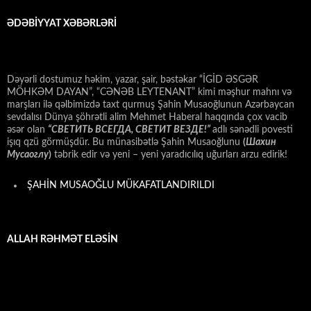
ƏDƏBİYYAT XƏBƏRLƏRİ
Dəyərli dostumuz həkim, yazar, şair, bəstəkar “İGİD ƏSGƏR
MÖHKƏM DAYAN”, “CƏNƏB LEYTENANT” kimi məşhur mahnı və
marşları ilə qəlbimizdə taxt qurmuş Şahin Musaoğlunun Azərbaycan
sevdalısı Dünya şöhrətli alim Mehmet Haberal haqqında çox vacib
əsər olan
“СВЕТИТЬ ВСЕГДА, СВЕТИТ ВЕЗДЕ!”
adlı sənədli povesti
işıq qzü görmüşdür. Bu münasibətlə Şahin Musaoğlunu
(
Шахин
Мусаоглу
)
təbrik edir və yeni – yeni yaradıcılıq uğurları arzu edirik!
ŞAHİN MUSAOĞLU MÜKAFATLANDIRILDI
ALLAH RƏHMƏT ELƏSİN