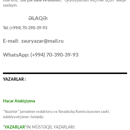
bilərsiniz
(
bu çox sadə və asandır
).
Qeydiyyatdan keçmək üçün əlaqə
saxlayın.
ƏLAQƏ:
Tel: (+994) 70-390-39-93
E-mail: zauryazar@mail.ru
WhatsApp: (
+994
) 70-390-39-93
YAZARLAR :
Həcər Atakişiyeva
“Yazarlar” jurnalının redaktoru və Yaradıcılıq Komissiyasının sədri,
ədəbiyyatşünas-tənqidçı
“
YAZARLAR
“IN MÜSTƏQİL YAZARLARI: