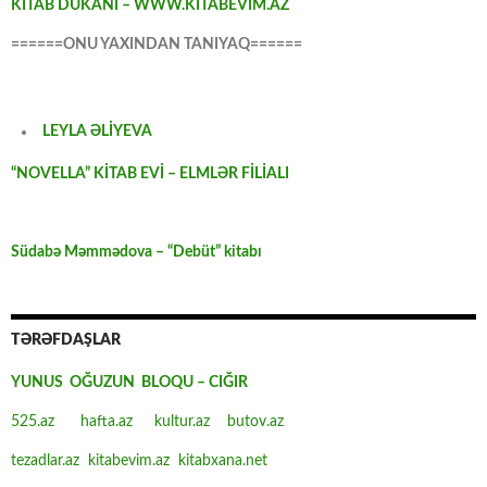
KİTAB DÜKANI – WWW.KİTABEVİM.AZ
======ONU YAXINDAN TANIYAQ======
LEYLA ƏLİYEVA
“NOVELLA” KİTAB EVİ – ELMLƏR FİLİALI
Südabə Məmmədova – “Debüt” kitabı
TƏRƏFDAŞLAR
YUNUS OĞUZUN BLOQU – CIĞIR
525.az
hafta.az
kultur.az
butov.az
tezadlar.az
kitabevim.az
kitabxana.net