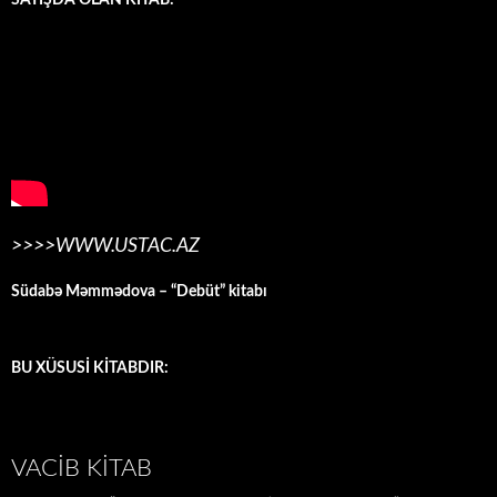
>>>>WWW.USTAC.AZ
Südabə Məmmədova – “Debüt” kitabı
BU XÜSUSİ KİTABDIR:
VACIB KITAB