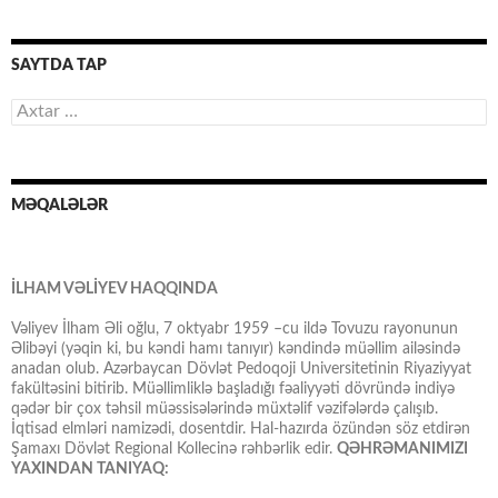
SAYTDA TAP
Axtarış:
MƏQALƏLƏR
İLHAM VƏLİYEV HAQQINDA
Vəliyev İlham Əli oğlu, 7 oktyabr 1959 –cu ildə Tovuzu rayonunun
Əlibəyi (yəqin ki, bu kəndi hamı tanıyır) kəndində müəllim ailəsində
anadan olub. Azərbaycan Dövlət Pedoqoji Universitetinin Riyaziyyat
fakültəsini bitirib. Müəllimliklə başladığı fəaliyyəti dövründə indiyə
qədər bir çox təhsil müəssisələrində müxtəlif vəzifələrdə çalışıb.
İqtisad elmləri namizədi, dosentdir. Hal-hazırda özündən söz etdirən
Şamaxı Dövlət Regional Kollecinə rəhbərlik edir.
QƏHRƏMANIMIZI
YAXINDAN TANIYAQ: