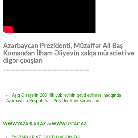
Azərbaycan Prezidenti, Müzəffər Ali Baş
Komandan İlham Əliyevin xalqa müraciəti və
digər çıxışları
===================================
Aşıq Ələsgərin 200 illik yubileyinin qeyd edilməsi haqqında
Azərbaycan Respublikası Prezidentinin Sərəncamı
===================================
WWW.YAZARLAR.AZ
və
WWW.USTAC.AZ
“YAZARLAR.AZ” SAYTI HAQQINDA