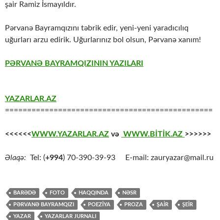
şair Ramiz İsmayıldır.
Pərvanə Bayramqızını təbrik edir, yeni-yeni yaradıcılıq
uğurları arzu edirik. Uğurlarınız bol olsun, Pərvanə xanım!
PƏRVANƏ BAYRAMQIZININ YAZILARI
YAZARLAR.AZ
===============================================
<<<<<<
WWW.YAZARLAR.AZ
və
WWW.BİTİK.AZ
>>>>>>
Əlaqə:
Tel: (
+994
) 70-390-39-93 E-mail: zauryazar@mail.ru
BARƏDƏ
FOTO
HAQQINDA
NƏSR
PƏRVANƏ BAYRAMQIZI
POEZİYA
PROZA
ŞAİR
ŞEİR
YAZAR
YAZARLAR JURNALI