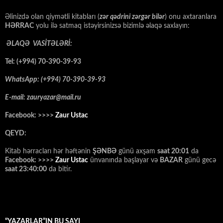
Əlinizdə olan qiymətli kitabları (
zər qədrini zərgər bilər
) onu axtaranlara
HƏRRAC
yolu ilə satmaq istəyirsinizsə bizimlə əlaqə saxlayın:
ƏLAQƏ VASİTƏLƏRİ:
Tel: (+994) 70-390-39-93
WhatsApp: (+994) 70-390-39-93
E-mail: zauryazar@mail.ru
Facebook: >>>>
Zaur Ustac
QEYD:
Kitab hərracları hər həftənin
ŞƏNBƏ
günü axşam
saat 20:01
da
Facebook: >>>>
Zaur Ustac
ünvanında başlayar və
BAZAR
günü gecə
saat 23:40:00
da bitir.
“YAZARLAR”IN BU SAYI