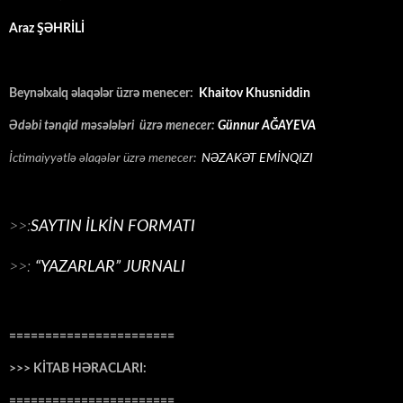
Araz ŞƏHRİLİ
Beynəlxalq əlaqələr üzrə menecer:
Khaitov Khusniddin
Ədəbi tənqid məsələləri üzrə menecer:
Günnur AĞAYEVA
İctimaiyyətlə əlaqələr üzrə menecer:
NƏZAKƏT EMİNQIZI
>>:
SAYTIN İLKİN FORMATI
>>:
“YAZARLAR” JURNALI
=======================
>>> KİTAB HƏRACLARI:
=======================