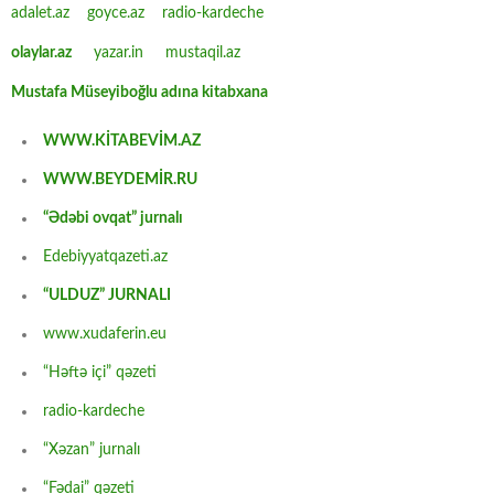
adalet.az
goyce.az
radio-kardeche
olaylar.az
yazar.in
mustaqil.az
Mustafa Müseyiboğlu adına kitabxana
WWW.KİTABEVİM.AZ
WWW.BEYDEMİR.RU
“Ədəbi ovqat” jurnalı
Edebiyyatqazeti.az
“ULDUZ” JURNALI
www.xudaferin.eu
“Həftə içi” qəzeti
radio-kardeche
“Xəzan” jurnalı
“Fədai” qəzeti