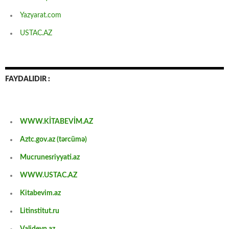
Yazyarat.com
USTAC.AZ
FAYDALIDIR :
WWW.KİTABEVİM.AZ
Aztc.gov.az (tərcümə)
Mucrunesriyyati.az
WWW.USTAC.AZ
Kitabevim.az
Litinstitut.ru
Valideyn.az