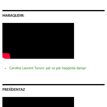
MARAQLIDIR:
Caroline Laurent Turunc şair və şeir haqqında danışır
PRESİDENTAZ