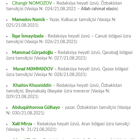
Cihangir NOMOZOV
– Redaksiya heyəti üzvü, Özbəkistan
təmsilçisi (Vəsiqə N: 024/21.08.2021 –
Allah rəhmət eləsin
)
Mamedov Namik
–
Yazar, Kəlbəcər təmsilçisi (Vəsiqə N:
025/21.08.2021)
İlqar İsmayılzadə
–
Redaksiya heyəti üzvü – Cənub bölgəsi üzrə
təmsilçisi (Vəsiqə N: 026/21.08.2021)
Məmməd Gürşadoğlu
–
Redaksiya heyəti üzvü, Qarabağ bölgəsi
üzrə təmsilçisi (Vəsiqə N: 027/21.08.2021)
Murad MƏMMƏDOV
–
Redaksiya heyəti üzvü, Qazax bölgəsi
üzrə təmsilçisi (Vəsiqə N: 028/21.08.2021)
Khaitov Khusniddin
– Redaksiya heyəti üzvü, Özbəkistan
təmsilçisi, Beynəlxalq Əlaqələr üzrə menecer (Vəsiqə N:
029/21.08.2021)
Abduqahhorova Gülhayo
– yazar, Özbəkistan təmsilçisi (Vəsiqə
N: 030/21.08.2021)
Xəlil Mirzə
– Redaksiya heyəti üzvü, Aran bölgəsi üzrə təmsilçi
(Vəsiqə N: 31/21.08.2021)