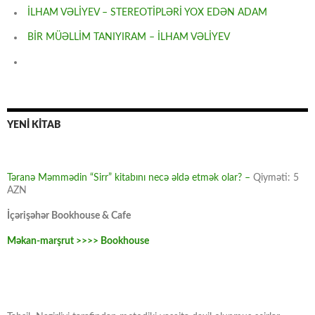
İLHAM VƏLİYEV – STEREOTİPLƏRİ YOX EDƏN ADAM
BİR MÜƏLLİM TANIYIRAM – İLHAM VƏLİYEV
YENİ KİTAB
Təranə Məmmədin “Sirr” kitabını necə əldə etmək olar? –
Qiyməti: 5
AZN
İçərişəhər Bookhouse & Cafe
Məkan-marşrut >>>> Bookhouse