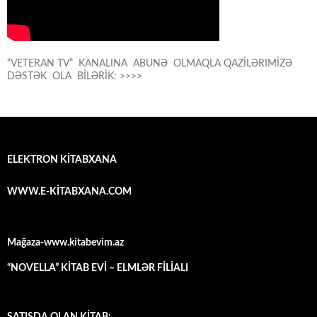
“VETERAN TV” KANALINA ABUNƏ OLMAQLA QAZİLƏRIMİZƏ
DƏSTƏK OLA BİLƏRİK: >>>>
ELEKTRON KİTABXANA
WWW.E-KİTABXANA.COM
Mağaza-www.kitabevim.az
“NOVELLA” KİTAB EVİ – ELMLƏR FİLİALI
SATIŞDA OLAN KİTAB: