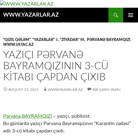
Axtar
WWW.YAZARLAR.AZ
MÜHTƏVIYYATA
ƏSAS
KEÇ
MENYU
"QIZIL QƏLƏM"
,
"YAZARLAR" J.
,
"ZİYADAR" M.
,
PƏRVANƏ BAYRAMQIZI
,
WWW.USTAC.AZ
YAZIÇI PƏRVANƏ
BAYRAMQIZININ 3-CÜ
KITABI ÇAPDAN ÇIXIB
AVQUST 13, 2021
WWW.YAZARLAR.AZ
BIR ŞƏRH YAZIN
Pərvanə BAYRAMQIZI
– yazıçı, publisist.
Bu günlərdə yazıçı Pərvanə Bayramqızının “Karantin zədəsi”
adlı 3-cü kitabı çapdan çıxıb.