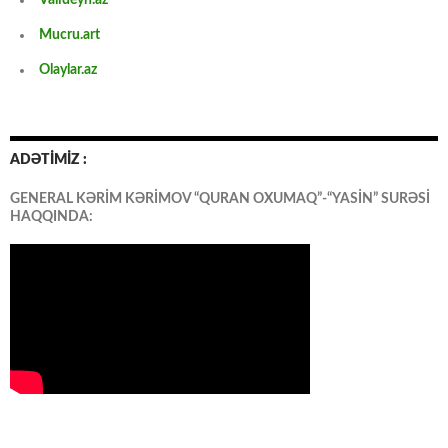
Mucru.art
Olaylar.az
ADƏTİMİZ :
GENERAL KƏRİM KƏRİMOV “QURAN OXUMAQ”-“YASİN” SURƏSİ
HAQQINDA: