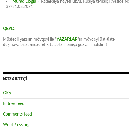
Murad Eloğlu
– Redaksiya heyəti üzvü, Rusiya təmsilçi (Vəsiqə N:
32/21.08.2021
QEYD:
Müstəqil yazarın mövqeyi ilə “
YAZARLAR
“ın mövqeyi üst-üstə
düşməyə bilər, ancaq etik tələblər həmişə gözlənilməlidir!!!
NƏZARƏTÇİ
Giriş
Entries feed
Comments feed
WordPress.org