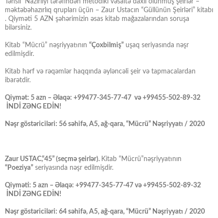
Təhsil Nazirliyi tərəfindən metodiki vəsaitə daxil olunmuş şeirlər –
məktəbəhazırlıq qrupları üçün – Zaur Ustacın “Güllünün Şeirləri” kitabı
. Qiyməti 5 AZN şəhərimizin əsas kitab mağazalarından soruşa
bilərsiniz.
Kitab “Mücrü” nəşriyyatının
“Çoxbilmiş”
uşaq seriyasında nəşr
edilmişdir.
Kitab hərf və rəqəmlər haqqında əyləncəli şeir və tapmacalardan
ibarətdir.
Qiymət: 5 azn – Əlaqə: +99477-345-77-47 və +99455-502-89-32
İNDİ ZƏNG EDİN!
Nəşr göstəriciləri: 56 səhifə, A5, ağ-qara, “Mücrü” Nəşriyyatı / 2020
Zaur USTAC,“45” (seçmə şeirlər).
Kitab “Mücrü”nəşriyyatının
“Poeziya”
seriyasında nəşr edilmişdir.
Qiyməti: 5 azn – Əlaqə: +99477-345-77-47 və +99455-502-89-32
İNDİ ZƏNG EDİN!
Nəşr göstəriciləri: 64 səhifə, A5, ağ-qara, “Mücrü” Nəşriyyatı / 2020