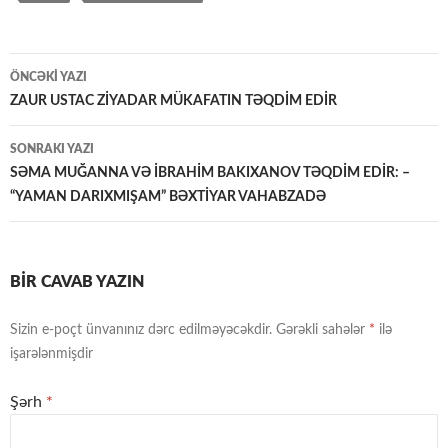
Yazılar
ÖNCƏKI YAZI
üzrə
ZAUR USTAC ZİYADAR MÜKAFATIN TƏQDİM EDİR
naviqasiya
SONRAKI YAZI
SƏMA MUĞANNA VƏ İBRAHİM BAKIXANOV TƏQDİM EDİR: –
“YAMAN DARIXMIŞAM” BƏXTİYAR VAHABZADƏ
BIR CAVAB YAZIN
Sizin e-poçt ünvanınız dərc edilməyəcəkdir.
Gərəkli sahələr
*
ilə
işarələnmişdir
Şərh
*