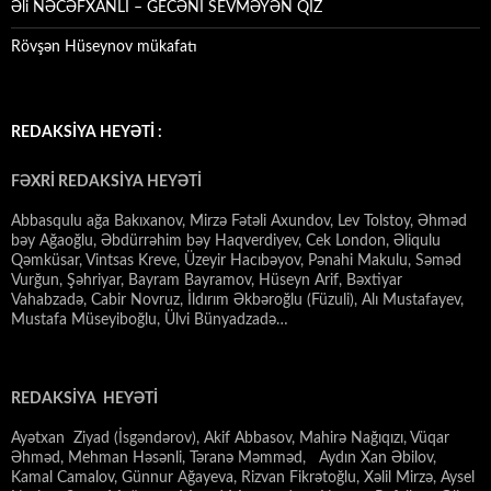
Əli NƏCƏFXANLI – GECƏNİ SEVMƏYƏN QIZ
Rövşən Hüseynov mükafatı
REDAKSİYA HEYƏTİ :
FƏXRİ REDAKSİYA HEYƏTİ
Abbasqulu ağa Bakıxanov, Mirzə Fətəli Axundov, Lev Tolstoy, Əhməd
bəy Ağaoğlu, Əbdürrəhim bəy Haqverdiyev, Cek London, Əliqulu
Qəmküsar, Vintsas Kreve, Üzeyir Hacıbəyov, Pənahi Makulu, Səməd
Vurğun, Şəhriyar, Bayram Bayramov, Hüseyn Arif, Bəxtiyar
Vahabzadə, Cabir Novruz, İldırım Əkbəroğlu (Füzuli), Alı Mustafayev,
Mustafa Müseyiboğlu, Ülvi Bünyadzadə…
REDAKSİYA HEYƏTİ
Ayətxan Ziyad (İsgəndərov), Akif Abbasov, Mahirə Nağıqızı, Vüqar
Əhməd, Mehman Həsənli, Təranə Məmməd, Aydın Xan Əbilov,
Kamal Camalov, Günnur Ağayeva, Rizvan Fikrətoğlu, Xəlil Mirzə, Aysel