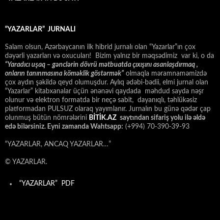
“YAZARLAR” JURNALI
Salam olsun, Azərbaycanın ilk hibrid jurnalı olan “Yazarlar”ın çox
dəyərli yazarları və oxucuları! Bizim yalnız bir məqsədimiz var ki, o da
“
Yaradıcı uşaq – gәnclәrin dövrü mәtbuatda çıxışını asanlaşdırmaq ,
onların tanınmasına kömәklik göstәrmәk”
olmaqla məramnaməmizdə
çox aydın şəkildə qeyd olumuşdur. Aylıq ədəbi-bədii, elmi jurnal olan
“Yazarlar” kitabxanalar üçün ənənəvi qaydada məhdud sayda nəşr
olunur və elektron formatda bir neçə sabit, dayanıqlı, təhlükəsiz
platformadan PULSUZ olaraq yayımlanır. Jurnalın bu günə qədər çap
olunmuş bütün nömrələrini
BİTİK.AZ
saytından sifariş yolu ilə əldə
edə bilərsiniz. Eyni zamanda Wahtsapp:
(+994) 70-390-39-93
“YAZARLAR, ANCAQ YAZARLAR…”
© YAZARLAR.
“YAZARLAR” PDF