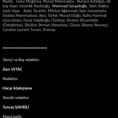
Nazim, Səma Muğanna, Murad Məmmədov, Nuranə Rafailqızı, Əli
bəy Azəri, Sevindik Nəsiboğlu,
Məmməd Gürşadoğlu
, Taleh Xəlilov,
Leyla Yaşar, Aytac İbrahim, Mövlud Ağamməd, İlqar İsmayılzadə,
Südabə Məmmədova, Aysu Türkel, Murad Eloğlu, Rafiq Hümmət
(Gürcüstan), Faruk Habiboğlu (Türkiyə), Khaitov Khusniddin
(Özbəkistan), Əbülfəz Əhməd (Almaniya), Günay Əliyeva (Norveç).
Caroline Laurent Turunc (Fransa).
=====================
Təsisçi və Baş redaktor:
Zaur USTAC
Redaktor:
Həcər Atakişiyeva
Texniki redaktor:
Tuncay ŞƏHRİLİ
Məsul katib: