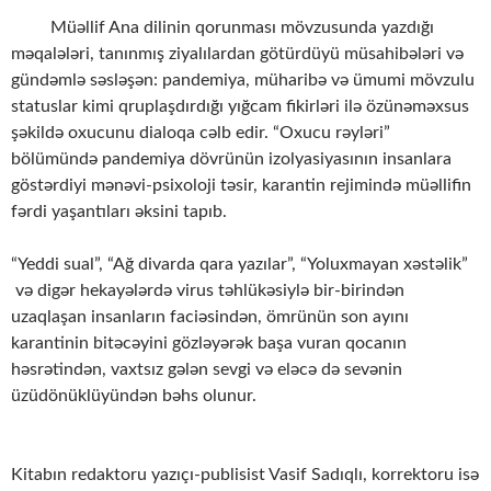
Müəllif Ana dilinin qorunması mövzusunda yazdığı
məqalələri, tanınmış ziyalılardan götürdüyü müsahibələri və
gündəmlə səsləşən: pandemiya, müharibə və ümumi mövzulu
statuslar kimi qruplaşdırdığı yığcam fikirləri ilə özünəməxsus
şəkildə oxucunu dialoqa cəlb edir. “Oxucu rəyləri”
bölümündə pandemiya dövrünün izolyasiyasının insanlara
göstərdiyi mənəvi-psixoloji təsir, karantin rejimində müəllifin
fərdi yaşantıları əksini tapıb.
“Yeddi sual”, “Ağ divarda qara yazılar”, “Yoluxmayan xəstəlik”
və digər hekayələrdə virus təhlükəsiylə bir-birindən
uzaqlaşan insanların faciəsindən, ömrünün son ayını
karantinin bitəcəyini gözləyərək başa vuran qocanın
həsrətindən, vaxtsız gələn sevgi və eləcə də sevənin
üzüdönüklüyündən bəhs olunur.
Kitabın redaktoru yazıçı-publisist Vasif Sadıqlı, korrektoru isə