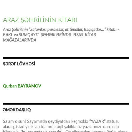
ARAZ ŞƏHRİLİNİN KİTABI
Araz Şəhrilinin “Səfəvilər: paralellər, ehtimallar, həqiqətlər…” kitabı –
BAKI və SUMQAYIT ŞƏHƏRLƏRİNDƏ ƏSAS KİTAB
MAĞAZALARINDA
ŞƏRƏF LÖVHƏSİ
Qurban BAYRAMOV
ƏMƏKDAŞLIQ
Salam olsun! Saytımızda qeydiyatdan keçməklə
“YAZAR”
statusu
alaraq, istədiyiniz vaxtda müstəqil şəkildə öz yazılarınızı dərc edə