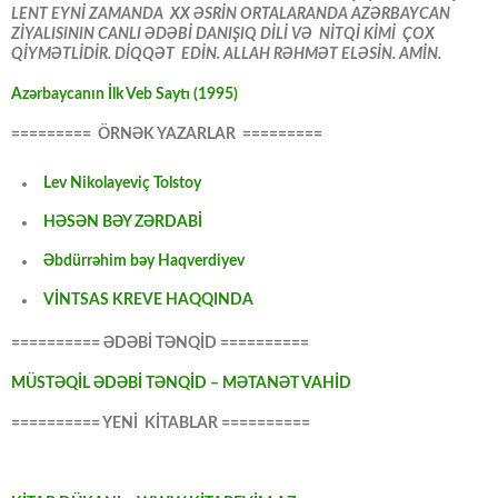
LENT EYNİ ZAMANDA XX ƏSRİN ORTALARANDA AZƏRBAYCAN
ZİYALISININ CANLI ƏDƏBİ DANIŞIQ DİLİ VƏ NİTQİ KİMİ ÇOX
QİYMƏTLİDİR. DİQQƏT EDİN. ALLAH RƏHMƏT ELƏSİN. AMİN.
Azərbaycanın İlk Veb Saytı (1995)
========= ÖRNƏK YAZARLAR =========
Lev Nikolayeviç Tolstoy
HƏSƏN BƏY ZƏRDABİ
Əbdürrəhim bəy Haqverdiyev
VİNTSAS KREVE HAQQINDA
========== ƏDƏBİ TƏNQİD ==========
MÜSTƏQİL ƏDƏBİ TƏNQİD – MƏTANƏT VAHİD
========== YENİ KİTABLAR ==========