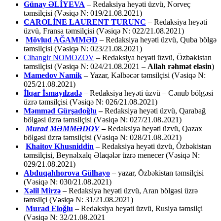
Günay ƏLİYEVA
– Redaksiya heyəti üzvü, Norveç
təmsilçisi (Vəsiqə N: 019/21.08.2021)
CAROLİNE LAURENT TURUNC
– Redaksiya heyəti
üzvü, Fransa təmsilçisi (Vəsiqə N: 022/21.08.2021)
Mövlud AĞAMMƏD
– Redaksiya heyəti üzvü, Quba bölgə
təmsilçisi (Vəsiqə N: 023/21.08.2021)
Cihangir NOMOZOV
– Redaksiya heyəti üzvü, Özbəkistan
təmsilçisi (Vəsiqə N: 024/21.08.2021 –
Allah rəhmət eləsin
)
Mamedov Namik
–
Yazar, Kəlbəcər təmsilçisi (Vəsiqə N:
025/21.08.2021)
İlqar İsmayılzadə
–
Redaksiya heyəti üzvü – Cənub bölgəsi
üzrə təmsilçisi (Vəsiqə N: 026/21.08.2021)
Məmməd Gürşadoğlu
–
Redaksiya heyəti üzvü, Qarabağ
bölgəsi üzrə təmsilçisi (Vəsiqə N: 027/21.08.2021)
Murad MƏMMƏDOV
–
Redaksiya heyəti üzvü, Qazax
bölgəsi üzrə təmsilçisi (Vəsiqə N: 028/21.08.2021)
Khaitov Khusniddin
– Redaksiya heyəti üzvü, Özbəkistan
təmsilçisi, Beynəlxalq Əlaqələr üzrə menecer (Vəsiqə N:
029/21.08.2021)
Abduqahhorova Gülhayo
– yazar, Özbəkistan təmsilçisi
(Vəsiqə N: 030/21.08.2021)
Xəlil Mirzə
– Redaksiya heyəti üzvü, Aran bölgəsi üzrə
təmsilçi (Vəsiqə N: 31/21.08.2021)
Murad Eloğlu
– Redaksiya heyəti üzvü, Rusiya təmsilçi
(Vəsiqə N: 32/21.08.2021