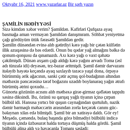
Oktyabr 16, 2021
www.yazarlar.az
Bir şərh yazın
ŞAMİLİN HƏDİYYƏSİ
Sizə kimdən xəbər verim? Şamildən. Kafirləri Qafqaza ayaq
basmağa aman verməyən Şamildən danışmıram. Söhbət yeniyetmə
çağı gördüyüm ütük fərasətli Şamildən gedir.
Şamilin dünəndən evinə alıb gətirdiyi kərə yağı bir çətən külfətin
illik azuqəsinə də bəs edərdi. Onun bu qədər yağ almağını bəlkə də
qonum-qonşusu da qınamazdı. Axı kərə yağı o vaxt qəhətə
çəkilmişdi. Dünən axşam çağı aldığı kərə yağını arvadı Toma (əsl
adı tünzalə idi) deyəsən, tez-bazar əritmişdi. Şamil dəmir darvazanı
itələyib həyətə keçəndə ayaq saxlayıb təzəcə yaşıl dona, örpəyə
bürünmüş ərik ağacının, sanki çətir açmış qol-budağının altından
mətbəxin pəncərəsinə tərəf boğazını uzadıb boylanaraq yağın ətrafı
bürümüş ətrini qoxudu…
Günorta gözünün acısını alıb mətbəxə girər-girməz qəflətən tappıltı
səsinə diksindi. Bu, özünü su qarışıq yağlı tiyanın içinə çırpan
bülbül idi. Hansısa yırtıcı bir quşun caynağından qurtulub, nazik
dəmir barmaqlı məhəccərin arasından zorla keçərək canını güc-
bəlaynan xilas edə bilmişdi. Şamil bir an xatirəyə daldı. Gör ey!
Meşədə, çəməndə, bulaq başında görə bilmədiyi bülbülü indicə
tiyanın içində üzbəsurət halda tortaya düşmüş halda gördü. Şamil
bülbülü əlinə aldı və həyəcanla Tomanı səslədi: