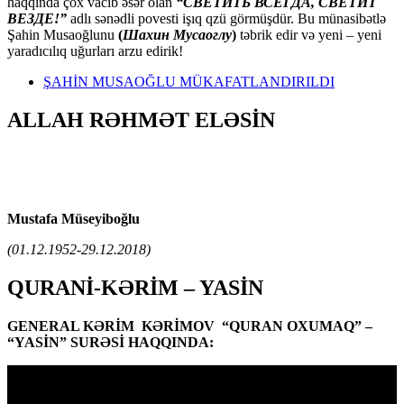
haqqında çox vacib əsər olan
“СВЕТИТЬ ВСЕГДА, СВЕТИТ
ВЕЗДЕ!”
adlı sənədli povesti işıq qzü görmüşdür. Bu münasibətlə
Şahin Musaoğlunu
(
Шахин Мусаоглу
)
təbrik edir və yeni – yeni
yaradıcılıq uğurları arzu edirik!
ŞAHİN MUSAOĞLU MÜKAFATLANDIRILDI
ALLAH RƏHMƏT ELƏSİN
Mustafa Müseyiboğlu
(01.12.1952-29.12.2018)
QURANİ-KƏRİM – YASİN
GENERAL KƏRİM KƏRİMOV “QURAN OXUMAQ” –
“YASİN” SURƏSİ HAQQINDA: