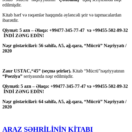
edilmişdir.
Kitab hərf və rəqəmlər haqqında əyləncəli şeir və tapmacalardan
ibarətdir.
Qiymət: 5 azn – Əlaqə: +99477-345-77-47 və +99455-502-89-32
İNDİ ZƏNG EDİN!
Nəşr göstəriciləri: 56 səhifə, A5, ağ-qara, “Mücrü” Nəşriyyatı /
2020
Zaur USTAC,“45” (seçmə şeirlər).
Kitab “Mücrü”nəşriyyatının
“Poeziya”
seriyasında nəşr edilmişdir.
Qiyməti: 5 azn – Əlaqə: +99477-345-77-47 və +99455-502-89-32
İNDİ ZƏNG EDİN!
Nəşr göstəriciləri: 64 səhifə, A5, ağ-qara, “Mücrü” Nəşriyyatı /
2020
ARAZ ŞƏHRİLİNİN KİTABI