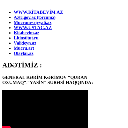
WWW.KİTABEVİM.AZ
Aztc.gov.az (tərcümə)
Mucrunesriyyati.az
WWW.USTAC.AZ
Kitabevim.az
Litinstitut.ru
Valideyn.az
Mucru.art
Olaylar.az
ADƏTİMİZ :
GENERAL KƏRİM KƏRİMOV “QURAN
OXUMAQ”-“YASİN” SURƏSİ HAQQINDA: