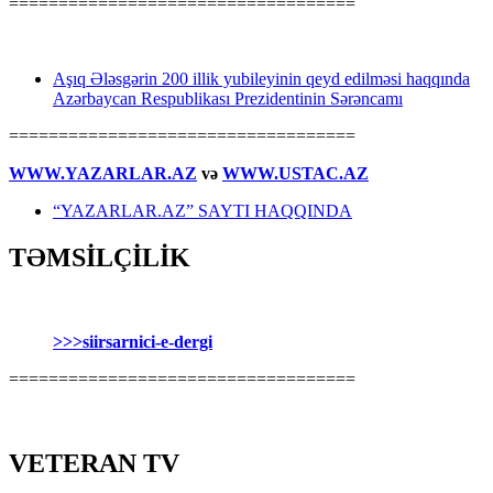
===================================
Aşıq Ələsgərin 200 illik yubileyinin qeyd edilməsi haqqında
Azərbaycan Respublikası Prezidentinin Sərəncamı
===================================
WWW.YAZARLAR.AZ
və
WWW.USTAC.AZ
“YAZARLAR.AZ” SAYTI HAQQINDA
TƏMSİLÇİLİK
>>>siirsarnici-e-dergi
===================================
VETERAN TV