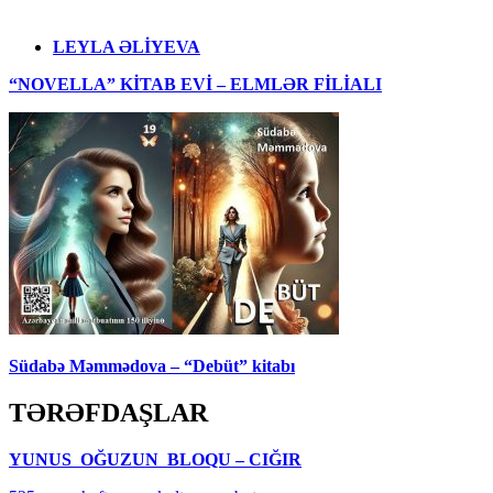
LEYLA ƏLİYEVA
“NOVELLA” KİTAB EVİ – ELMLƏR FİLİALI
Südabə Məmmədova – “Debüt” kitabı
TƏRƏFDAŞLAR
YUNUS OĞUZUN BLOQU – CIĞIR