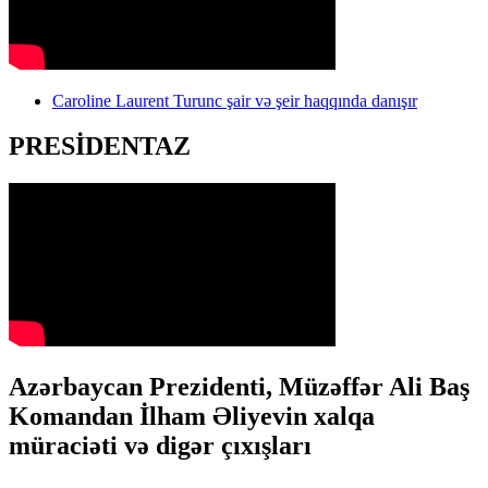
Caroline Laurent Turunc şair və şeir haqqında danışır
PRESİDENTAZ
Azərbaycan Prezidenti, Müzəffər Ali Baş
Komandan İlham Əliyevin xalqa
müraciəti və digər çıxışları