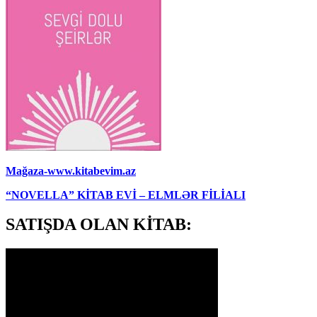
Mağaza-www.kitabevim.az
“NOVELLA” KİTAB EVİ – ELMLƏR FİLİALI
SATIŞDA OLAN KİTAB: