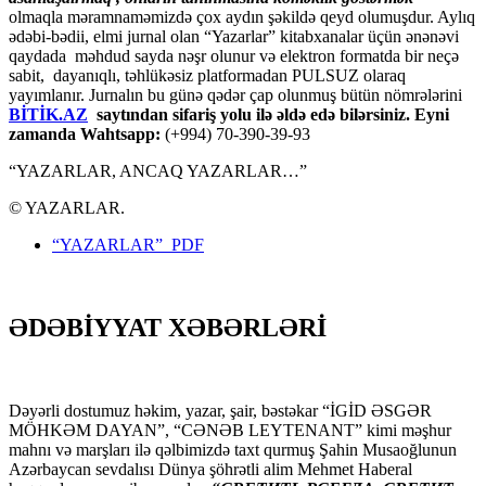
olmaqla məramnaməmizdə çox aydın şəkildə qeyd olumuşdur. Aylıq
ədəbi-bədii, elmi jurnal olan “Yazarlar” kitabxanalar üçün ənənəvi
qaydada məhdud sayda nəşr olunur və elektron formatda bir neçə
sabit, dayanıqlı, təhlükəsiz platformadan PULSUZ olaraq
yayımlanır. Jurnalın bu günə qədər çap olunmuş bütün nömrələrini
BİTİK.AZ
saytından sifariş yolu ilə əldə edə bilərsiniz. Eyni
zamanda Wahtsapp:
(+994) 70-390-39-93
“YAZARLAR, ANCAQ YAZARLAR…”
© YAZARLAR.
“YAZARLAR” PDF
ƏDƏBİYYAT XƏBƏRLƏRİ
Dəyərli dostumuz həkim, yazar, şair, bəstəkar “İGİD ƏSGƏR
MÖHKƏM DAYAN”, “CƏNƏB LEYTENANT” kimi məşhur
mahnı və marşları ilə qəlbimizdə taxt qurmuş Şahin Musaoğlunun
Azərbaycan sevdalısı Dünya şöhrətli alim Mehmet Haberal