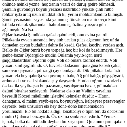
önündə nəinki yeznə, heç xanın vəziri də duruş gətirə bilməzdi.
Şamilin güvəndiyi böyük yeznəsi nazirlikdə yüksək çinli rütbə,
rəhbər işdə artıq uzun müddət idi ki, yerini möhkəmləndirə bilmişdi.
Şamil yeznəsinin sayəsində yaranmış fürsətdən mahir ovçu kimi
istifadə edərək şikarından bəhrələnmiş, özünə yaxşıca gün
ağlamışdı. Nə isə…
Əjdər həvəslə Şamildən qəfəsi qəbul etdi, onu evinə gətirdi.
Pilləkənlə eyvan arasında boy atıb ucalan gilas ağacının heç uf da
demədən cavan budağını dəhrə ilə kəsdi. Qəfəsi kəsdiyi yerdən asdı.
Bəlkə də Əjdər ömrü boyu torpağa heç bir kol da basdırmayıb. Hər
şənbə-bazar Əjdərgildə müdiri Qulamla yeyib-içər, nərd
şaqqıldadardılar. Əjdərin oğlu Vəli də onlara xidmət edərdi. Vəli
yuxarı sinif şagirdi idi. O, həvəslə dədəsinin qonağına kabab çəkər,
samovar qaynadar, pürrəngi çay dəmləyərdi. Dik pilləkənlərlə üzü
yuxarı elə hey qabırğa və quyruq kababı, Ağ göl balığı, göy-göyərti,
ardınca da xrustal stəkanda çay daşıyardı. Hərdən oğrun nəzərlərlə
dədəsi ilə yeyib-içən bu pəzəvəng xaşalqarına baxar, gülməkdən
özünü birtəhər saxlayardı. Nədənsə elə o an Vəlinin xəyalına
bəyəsilli Köçəri müəllimin işlətdiyi kəlmələr düşdü: – Harın,
danaqarın, el malını yeyib-eşən, boynuyoğun, kəlpeysər pəzəvənglər
deyərək, belə ünsürləri elə hey dönə-dönə lənətləməkdən
yorulmazdı. Elə bil hədəfə aldığı, lənətlədiyi o tipin biri də dədəsinin
müdiri Qulama bənzəyirdi. Öz-özünə sanki sual edirdi: “Yemək-
içmək, bəlkə də müftədir deybən bu xaşalqarın Qulamın qarnı qalxıb
stola dəysə də, hələ də nə gözü, nə də qarnı doymaq bilirdi.”