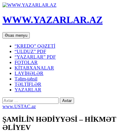
WWW.YAZARLAR.AZ
Axtar
Mühtəviyyata
Əsas menyu
keç
“KREDO” QƏZETİ
“ULDUZ” PDF
“YAZARLAR” PDF
FOTOLAR
KİTABXANALAR
LAYİHƏLƏR
Təlim-təhsil
TƏLTİFLƏR
YAZARLAR
Axtarış:
www.USTAC.az
ŞAMİLİN HƏDİYYƏSİ – HİKMƏT
ƏLİYEV