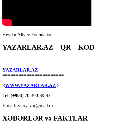
Heydar Aliyev Foundation
YAZARLAR.AZ – QR – KOD
YAZARLAR.AZ
=======================
<
WWW.YAZARLAR.AZ
>
Tel: (
+994
) 70-390-39-93
E-mail: zauryazar@mail.ru
XƏBƏRLƏR və FAKTLAR