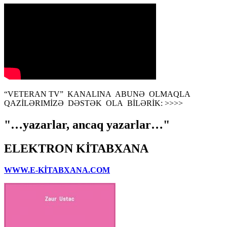
“VETERAN TV” KANALINA ABUNƏ OLMAQLA
QAZİLƏRIMİZƏ DƏSTƏK OLA BİLƏRİK: >>>>
"…yazarlar, ancaq yazarlar…"
ELEKTRON KİTABXANA
WWW.E-KİTABXANA.COM