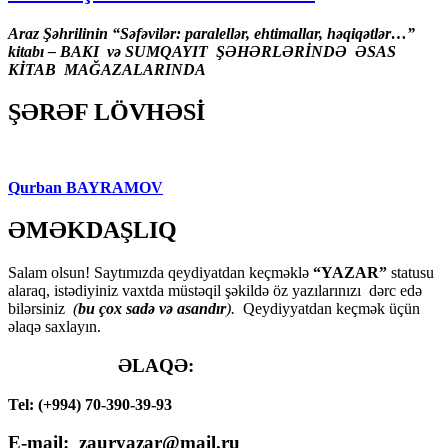
Araz Şəhrilinin “Səfəvilər: paralellər, ehtimallar, həqiqətlər…”
kitabı – BAKI və SUMQAYIT ŞƏHƏRLƏRİNDƏ ƏSAS
KİTAB MAĞAZALARINDA
ŞƏRƏF LÖVHƏSİ
Qurban BAYRAMOV
ƏMƏKDAŞLIQ
Salam olsun! Saytımızda qeydiyatdan keçməklə
“YAZAR”
statusu
alaraq, istədiyiniz vaxtda müstəqil şəkildə öz yazılarınızı dərc edə
bilərsiniz
(
bu çox sadə və asandır
).
Qeydiyyatdan keçmək üçün
əlaqə saxlayın.
ƏLAQƏ:
Tel: (+994) 70-390-39-93
E-mail: zauryazar@mail.ru