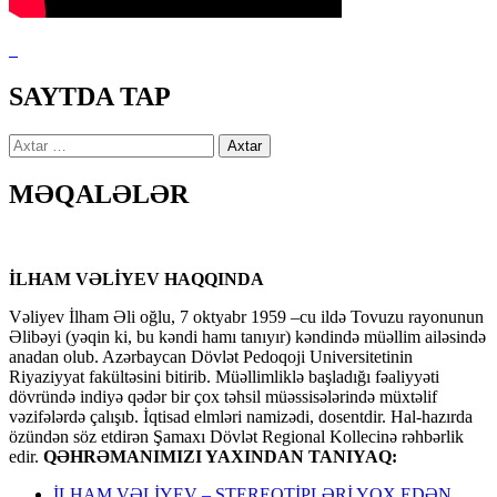
SAYTDA TAP
Axtarış:
MƏQALƏLƏR
İLHAM VƏLİYEV HAQQINDA
Vəliyev İlham Əli oğlu, 7 oktyabr 1959 –cu ildə Tovuzu rayonunun
Əlibəyi (yəqin ki, bu kəndi hamı tanıyır) kəndində müəllim ailəsində
anadan olub. Azərbaycan Dövlət Pedoqoji Universitetinin
Riyaziyyat fakültəsini bitirib. Müəllimliklə başladığı fəaliyyəti
dövründə indiyə qədər bir çox təhsil müəssisələrində müxtəlif
vəzifələrdə çalışıb. İqtisad elmləri namizədi, dosentdir. Hal-hazırda
özündən söz etdirən Şamaxı Dövlət Regional Kollecinə rəhbərlik
edir.
QƏHRƏMANIMIZI YAXINDAN TANIYAQ:
İLHAM VƏLİYEV – STEREOTİPLƏRİ YOX EDƏN