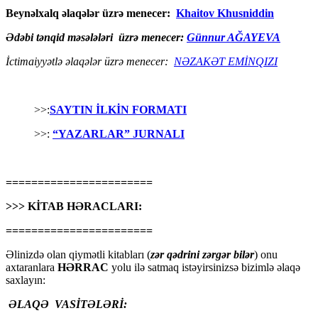
Beynəlxalq əlaqələr üzrə menecer:
Khaitov Khusniddin
Ədəbi tənqid məsələləri üzrə menecer:
Günnur AĞAYEVA
İctimaiyyətlə əlaqələr üzrə menecer:
NƏZAKƏT EMİNQIZI
>>:
SAYTIN İLKİN FORMATI
>>:
“YAZARLAR” JURNALI
=======================
>>> KİTAB HƏRACLARI:
=======================
Əlinizdə olan qiymətli kitabları (
zər qədrini zərgər bilər
) onu
axtaranlara
HƏRRAC
yolu ilə satmaq istəyirsinizsə bizimlə əlaqə
saxlayın:
ƏLAQƏ VASİTƏLƏRİ: