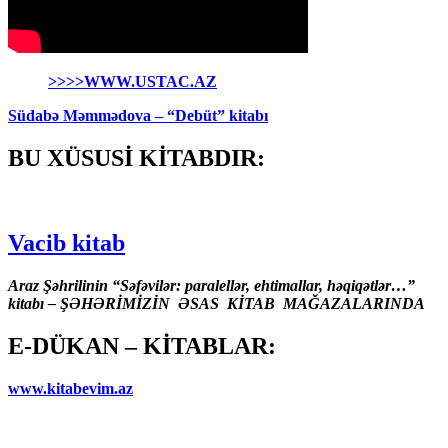
>>>>WWW.USTAC.AZ
Südabə Məmmədova – “Debüt” kitabı
BU XÜSUSİ KİTABDIR:
Vacib kitab
Araz Şəhrilinin “Səfəvilər: paralellər, ehtimallar, həqiqətlər…”
kitabı – ŞƏHƏRİMİZİN ƏSAS KİTAB MAĞAZALARINDA
E-DÜKAN – KİTABLAR:
www.kitabevim.az