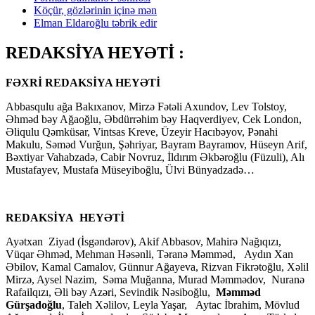
Köçür, gözlərinin içinə mən
Elman Eldaroğlu təbrik edir
REDAKSİYA HEYƏTİ :
FƏXRİ REDAKSİYA HEYƏTİ
Abbasqulu ağa Bakıxanov, Mirzə Fətəli Axundov, Lev Tolstoy,
Əhməd bəy Ağaoğlu, Əbdürrəhim bəy Haqverdiyev, Cek London,
Əliqulu Qəmküsar, Vintsas Kreve, Üzeyir Hacıbəyov, Pənahi
Makulu, Səməd Vurğun, Şəhriyar, Bayram Bayramov, Hüseyn Arif,
Bəxtiyar Vahabzadə, Cabir Novruz, İldırım Əkbəroğlu (Füzuli), Alı
Mustafayev, Mustafa Müseyiboğlu, Ülvi Bünyadzadə…
REDAKSİYA HEYƏTİ
Ayətxan Ziyad (İsgəndərov), Akif Abbasov, Mahirə Nağıqızı,
Vüqar Əhməd, Mehman Həsənli, Təranə Məmməd, Aydın Xan
Əbilov, Kamal Camalov, Günnur Ağayeva, Rizvan Fikrətoğlu, Xəlil
Mirzə, Aysel Nazim, Səma Muğanna, Murad Məmmədov, Nuranə
Rafailqızı, Əli bəy Azəri, Sevindik Nəsiboğlu,
Məmməd
Gürşadoğlu
, Taleh Xəlilov, Leyla Yaşar, Aytac İbrahim, Mövlud