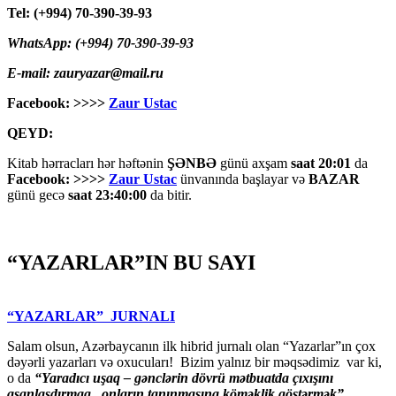
Tel: (+994) 70-390-39-93
WhatsApp: (+994) 70-390-39-93
E-mail: zauryazar@mail.ru
Facebook: >>>>
Zaur Ustac
QEYD:
Kitab hərracları hər həftənin
ŞƏNBƏ
günü axşam
saat 20:01
da
Facebook: >>>>
Zaur Ustac
ünvanında başlayar və
BAZAR
günü gecə
saat 23:40:00
da bitir.
“YAZARLAR”IN BU SAYI
“YAZARLAR” JURNALI
Salam olsun, Azərbaycanın ilk hibrid jurnalı olan “Yazarlar”ın çox
dəyərli yazarları və oxucuları! Bizim yalnız bir məqsədimiz var ki,
o da
“
Yaradıcı uşaq – gәnclәrin dövrü mәtbuatda çıxışını
asanlaşdırmaq , onların tanınmasına kömәklik göstәrmәk”