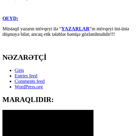
QEYD:
Müstəqil yazarın mövqeyi ilə “
YAZARLAR
“ın mövqeyi üst-üstə
düşməyə bilər, ancaq etik tələblər həmişə gözlənilməlidir!!!
NƏZARƏTÇİ
Giriş
Entries feed
Comments feed
WordPress.org
MARAQLIDIR: