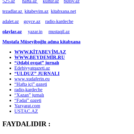
525.az
hafta.az
kultur.az
butov.az
tezadlar.az
kitabevim.az
kitabxana.net
adalet.az
goyce.az
radio-kardeche
olaylar.az
yazar.in
mustaqil.az
Mustafa Müseyiboğlu adına kitabxana
WWW.KİTABEVİM.AZ
WWW.BEYDEMİR.RU
“Ədəbi ovqat” jurnalı
Edebiyyatqazeti.az
“ULDUZ” JURNALI
www.xudaferin.eu
“Həftə içi” qəzeti
radio-kardeche
“Xəzan” jurnalı
“Fədai” qəzeti
Yazyarat.com
USTAC.AZ
FAYDALIDIR :