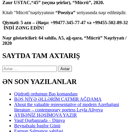
Zaur USTAC,“45” (seçmə şeirlər), “Mücrü”, 2020.
Kitab “Mücrü”nəşriyyatının
“Poeziya”
seriyasında nəşr edilmişdir.
Qiyməti: 5 azn – Əlaqə: +99477-345-77-47 və +99455-502-89-32
İNDİ ZƏNG EDİN!
Nəşr göstəriciləri: 64 səhifə, A5, ağ-qara, “Mücrü” Nəşriyyatı /
2020
SAYTDA TAM AXTARIŞ
Axtarış:
ƏN SON YAZILANLAR
Qüdrətli ordumun Baş komandanı
BƏS NİYƏ ƏLLƏRİM ÇATMIR AĞDAMA
About the valuable representative of modern Azerbaijani
literature – contemporary poetess Leyla Aliyeva
AYBƏNİZ HƏŞİMOVA YAZIR
Vasif Qurbanzadə – Dünya
Beynəlxalq İşıqfor Günü
Fərman Salmanov səhifəsi