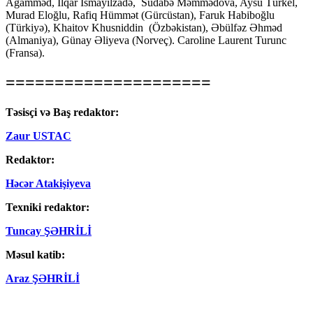
Ağamməd, İlqar İsmayılzadə, Südabə Məmmədova, Aysu Türkel,
Murad Eloğlu, Rafiq Hümmət (Gürcüstan), Faruk Habiboğlu
(Türkiyə), Khaitov Khusniddin (Özbəkistan), Əbülfəz Əhməd
(Almaniya), Günay Əliyeva (Norveç). Caroline Laurent Turunc
(Fransa).
=====================
Təsisçi və Baş redaktor:
Zaur USTAC
Redaktor:
Həcər Atakişiyeva
Texniki redaktor:
Tuncay ŞƏHRİLİ
Məsul katib:
Araz ŞƏHRİLİ