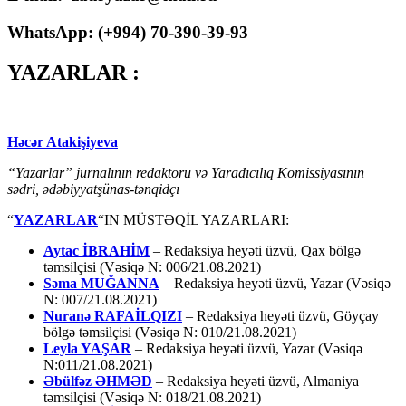
WhatsApp: (
+994
) 70-390-39-93
YAZARLAR :
Həcər Atakişiyeva
“Yazarlar” jurnalının redaktoru və Yaradıcılıq Komissiyasının
sədri, ədəbiyyatşünas-tənqidçı
“
YAZARLAR
“IN MÜSTƏQİL YAZARLARI:
Aytac İBRAHİM
– Redaksiya heyəti üzvü, Qax bölgə
təmsilçisi (Vəsiqə N: 006/21.08.2021)
Səma MUĞANNA
– Redaksiya heyəti üzvü, Yazar (Vəsiqə
N: 007/21.08.2021)
Nuranə RAFAİLQIZI
– Redaksiya heyəti üzvü, Göyçay
bölgə təmsilçisi (Vəsiqə N: 010/21.08.2021)
Leyla YAŞAR
– Redaksiya heyəti üzvü, Yazar (Vəsiqə
N:011/21.08.2021)
Əbülfəz ƏHMƏD
– Redaksiya heyəti üzvü, Almaniya
təmsilçisi (Vəsiqə N: 018/21.08.2021)