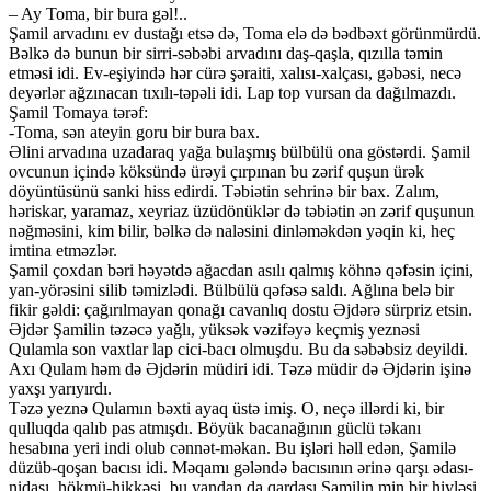
– Ay Toma, bir bura gəl!..
Şamil arvadını ev dustağı etsə də, Toma elə də bədbəxt görünmürdü.
Bəlkə də bunun bir sirri-səbəbi arvadını daş-qaşla, qızılla təmin
etməsi idi. Ev-eşiyində hər cürə şəraiti, xalısı-xalçası, gəbəsi, necə
deyərlər ağzınacan tıxılı-təpəli idi. Lap top vursan da dağılmazdı.
Şamil Tomaya tərəf:
-Toma, sən ateyin goru bir bura bax.
Əlini arvadına uzadaraq yağa bulaşmış bülbülü ona göstərdi. Şamil
ovcunun içində köksündə ürəyi çırpınan bu zərif quşun ürək
döyüntüsünü sanki hiss edirdi. Təbiətin sehrinə bir bax. Zalım,
həriskar, yaramaz, xeyriaz üzüdönüklər də təbiətin ən zərif quşunun
nəğməsini, kim bilir, bəlkə də naləsini dinləməkdən yəqin ki, heç
imtina etməzlər.
Şamil çoxdan bəri həyətdə ağacdan asılı qalmış köhnə qəfəsin içini,
yan-yörəsini silib təmizlədi. Bülbülü qəfəsə saldı. Ağlına belə bir
fikir gəldi: çağırılmayan qonağı cavanlıq dostu Əjdərə sürpriz etsin.
Əjdər Şamilin təzəcə yağlı, yüksək vəzifəyə keçmiş yeznəsi
Qulamla son vaxtlar lap cici-bacı olmuşdu. Bu da səbəbsiz deyildi.
Axı Qulam həm də Əjdərin müdiri idi. Təzə müdir də Əjdərin işinə
yaxşı yarıyırdı.
Təzə yeznə Qulamın bəxti ayaq üstə imiş. O, neçə illərdi ki, bir
qulluqda qalıb pas atmışdı. Böyük bacanağının güclü təkanı
hesabına yeri indi olub cənnət-məkan. Bu işləri həll edən, Şamilə
düzüb-qoşan bacısı idi. Məqamı gələndə bacısının ərinə qarşı ədası-
nidası, hökmü-hikkəsi, bu yandan da qardaşı Şamilin min bir hiyləsi