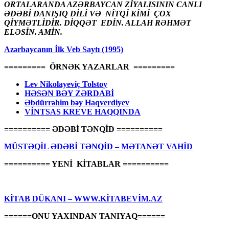
ORTALARANDA AZƏRBAYCAN ZİYALISININ CANLI
ƏDƏBİ DANIŞIQ DİLİ VƏ NİTQİ KİMİ ÇOX
QİYMƏTLİDİR. DİQQƏT EDİN. ALLAH RƏHMƏT
ELƏSİN. AMİN.
Azərbaycanın İlk Veb Saytı (1995)
========= ÖRNƏK YAZARLAR =========
Lev Nikolayeviç Tolstoy
HƏSƏN BƏY ZƏRDABİ
Əbdürrəhim bəy Haqverdiyev
VİNTSAS KREVE HAQQINDA
========== ƏDƏBİ TƏNQİD ==========
MÜSTƏQİL ƏDƏBİ TƏNQİD – MƏTANƏT VAHİD
========== YENİ KİTABLAR ==========
KİTAB DÜKANI – WWW.KİTABEVİM.AZ
======ONU YAXINDAN TANIYAQ======