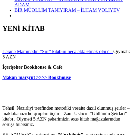
ADAM
BİR MÜƏLLİM TANIYIRAM – İLHAM VƏLİYEV
YENİ KİTAB
Təranə Məmmədin “Sirr” kitabını necə əldə etmək olar? –
Qiyməti:
5 AZN
İçərişəhər Bookhouse & Cafe
Məkan-marşrut >>>> Bookhouse
Təhsil Nazirliyi tərəfindən metodiki vəsaitə daxil olunmuş şeirlər –
məktəbəhazırlıq qrupları üçün – Zaur Ustacın “Güllünün Şeirləri”
kitabı . Qiyməti 5 AZN şəhərimizin əsas kitab mağazalarından
soruşa bilərsiniz.
Kitab “Mücrü” nəşriyyatının
“Çoxbilmiş”
uşaq seriyasında nəşr