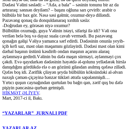
Dədəsi Vəlini səslədi: – “Adə, a bala” – səsinin tonunu bir az da
artıraraq: sənnən deyiləm? – başını oğluna sarı çevirib: arabir o
bülbülə bir bax gör. Nəsə səsi gəlmir, oxumur-deyə dilləndi.
Pəzəvəng qonaq da donquldanaraq xırıltılı səslə:
-Doğrudan ey, görəsən niyə oxumur?
Bülbülün oxumağı, guya Vəlinin istəyi, sifarişi ilə idi? Vəli ona
verilən belə boş və dayaz suala cavab vermədi. Bu pəzəvəng
qonağın gəlişi Vəliyə yamanca sərf edirdi. Dədəsinin onunla yeyib-
içib kefi saz, məst olan məqamını gözləyirdi. Dədəsi məst olan kimi
dərhal başının üstünü kəsdirib ondan maşının açarını alaraq
əylənməyə gedirdi.Vəlinin bu dəfə maşın sürməyi, əylənməyi çox
çəkdi. Evə qayıdarkən dədəsinin həyətdə əl-qolunu yellədərək hirslə
danışdığını gördükdə elə o an gözünü gilasdan asılmış qəfəsə zillədi.
Qəfəs boş idi. Zəriflik çiləyən şeyda bülbülün köksündəki al-əlvan
naxışlı çəmən-çiçəyinə bənzər tükləri ətrafa səpələnmişdi…
Yırtıcı quşun caynağından qurtulan bu bağrı qan, zərif quş bu dəfə
pişiyin pəncəsinə qurban getmişdi.
HİKMƏT ƏLİYEV
.
Mart, 2017-ci il, Bakı.
“YAZARLAR” JURNALI PDF
YAZARLAR.AZ