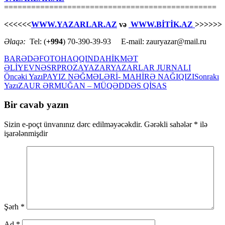
===============================================
<<<<<<
WWW.YAZARLAR.AZ
və
WWW.BİTİK.AZ
>>>>>>
Əlaqə:
Tel: (
+994
) 70-390-39-93 E-mail: zauryazar@mail.ru
BARƏDƏ
FOTO
HAQQINDA
HİKMƏT
ƏLİYEV
NƏSR
PROZA
YAZAR
YAZARLAR JURNALI
Yazılar
Öncəki Yazı
PAYIZ NƏĞMƏLƏRİ- MAHİRƏ NAĞIQIZI
Sonrakı
Yazı
ZAUR ƏRMUĞAN – MÜQƏDDƏS QİSAS
üzrə
naviqasiya
Bir cavab yazın
Sizin e-poçt ünvanınız dərc edilməyəcəkdir.
Gərəkli sahələr
*
ilə
işarələnmişdir
Şərh
*
Ad
*