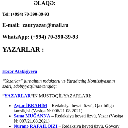
ƏLAQƏ:
Tel: (+994) 70-390-39-93
E-mail: zauryazar@mail.ru
WhatsApp: (
+994
) 70-390-39-93
YAZARLAR :
Həcər Atakişiyeva
“Yazarlar” jurnalının redaktoru və Yaradıcılıq Komissiyasının
sədri, ədəbiyyatşünas-tənqidçı
“
YAZARLAR
“IN MÜSTƏQİL YAZARLARI:
Aytac İBRAHİM
– Redaksiya heyəti üzvü, Qax bölgə
təmsilçisi (Vəsiqə N: 006/21.08.2021)
Səma MUĞANNA
– Redaksiya heyəti üzvü, Yazar (Vəsiqə
N: 007/21.08.2021)
Nuranə RAFAİLQIZI
– Redaksiya heyəti üzvü, Göyçay