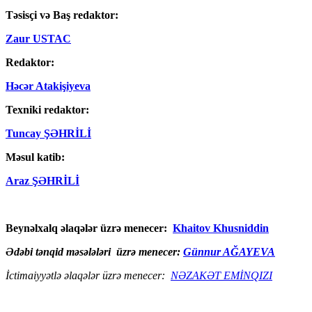
Təsisçi və Baş redaktor:
Zaur USTAC
Redaktor:
Həcər Atakişiyeva
Texniki redaktor:
Tuncay ŞƏHRİLİ
Məsul katib:
Araz ŞƏHRİLİ
Beynəlxalq əlaqələr üzrə menecer:
Khaitov Khusniddin
Ədəbi tənqid məsələləri üzrə menecer:
Günnur AĞAYEVA
İctimaiyyətlə əlaqələr üzrə menecer:
NƏZAKƏT EMİNQIZI