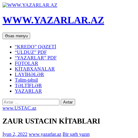
WWW.YAZARLAR.AZ
Axtar
Mühtəviyyata
Əsas menyu
keç
“KREDO” QƏZETİ
“ULDUZ” PDF
“YAZARLAR” PDF
FOTOLAR
KİTABXANALAR
LAYİHƏLƏR
Təlim-təhsil
TƏLTİFLƏR
YAZARLAR
Axtarış:
www.USTAC.az
ZAUR USTACIN KİTABLARI
İyun 2, 2022
www.yazarlar.az
Bir şərh yazın