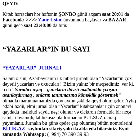
QEYD:
Kitab hərracları hər həftənin
ŞƏNBƏ
günü axşam
saat 20:01
da
Facebook: >>>>
Zaur Ustac
ünvanında başlayar və
BAZAR
günü gecə
saat 23:40:00
da bitir.
“YAZARLAR”IN BU SAYI
“YAZARLAR” JURNALI
Salam olsun, Azərbaycanın ilk hibrid jurnalı olan “Yazarlar”ın çox
dəyərli yazarları və oxucuları! Bizim yalnız bir məqsədimiz var ki,
o da
“
Yaradıcı uşaq – gәnclәrin dövrü mәtbuatda çıxışını
asanlaşdırmaq , onların tanınmasına kömәklik göstәrmәk”
olmaqla məramnaməmizdə çox aydın şəkildə qeyd olumuşdur. Aylıq
ədəbi-bədii, elmi jurnal olan “Yazarlar” kitabxanalar üçün ənənəvi
qaydada məhdud sayda nəşr olunur və elektron formatda bir neçə
sabit, dayanıqlı, təhlükəsiz platformadan PULSUZ olaraq
yayımlanır. Jurnalın bu günə qədər çap olunmuş bütün nömrələrini
BİTİK.AZ
saytından sifariş yolu ilə əldə edə bilərsiniz. Eyni
zamanda Wahtsapp:
(+994) 70-390-39-93