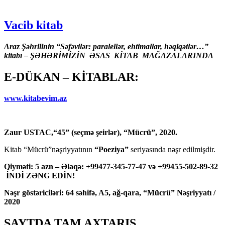
Vacib kitab
Araz Şəhrilinin “Səfəvilər: paralellər, ehtimallar, həqiqətlər…”
kitabı – ŞƏHƏRİMİZİN ƏSAS KİTAB MAĞAZALARINDA
E-DÜKAN – KİTABLAR:
www.kitabevim.az
Zaur USTAC,“45” (seçmə şeirlər), “Mücrü”, 2020.
Kitab “Mücrü”nəşriyyatının
“Poeziya”
seriyasında nəşr edilmişdir.
Qiyməti: 5 azn – Əlaqə: +99477-345-77-47 və +99455-502-89-32
İNDİ ZƏNG EDİN!
Nəşr göstəriciləri: 64 səhifə, A5, ağ-qara, “Mücrü” Nəşriyyatı /
2020
SAYTDA TAM AXTARIŞ