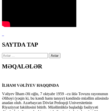
SAYTDA TAP
Axtarış:
MƏQALƏLƏR
İLHAM VƏLİYEV HAQQINDA
Vəliyev İlham Əli oğlu, 7 oktyabr 1959 –cu ildə Tovuzu rayonunun
Əlibəyi (yəqin ki, bu kəndi hamı tanıyır) kəndində müəllim ailəsində
anadan olub. Azərbaycan Dövlət Pedoqoji Universitetinin
Riyaziyyat fakültəsini bitirib. Müəllimliklə başladığı fəaliyyəti