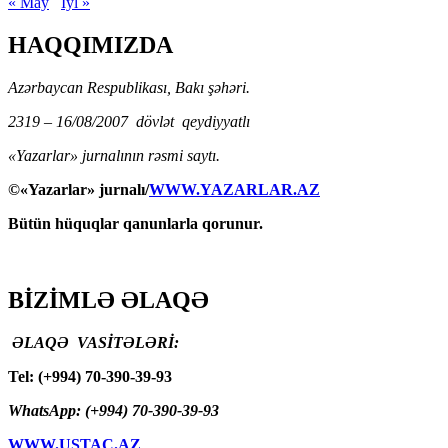
« May
İyl »
HAQQIMIZDA
Azərbaycan Respublikası, Bakı şəhəri.
2319 – 16/08/2007 dövlət qeydiyyatlı
«Yazarlar» jurnalının rəsmi saytı.
©«Yazarlar» jurnalı/
WWW.YAZARLAR.AZ
Bütün hüquqlar qanunlarla qorunur.
BİZİMLƏ ƏLAQƏ
ƏLAQƏ VASİTƏLƏRİ:
Tel: (+994) 70-390-39-93
WhatsApp: (+994) 70-390-39-93
WWW.USTAC.AZ