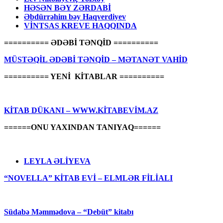
HƏSƏN BƏY ZƏRDABİ
Əbdürrəhim bəy Haqverdiyev
VİNTSAS KREVE HAQQINDA
========== ƏDƏBİ TƏNQİD ==========
MÜSTƏQİL ƏDƏBİ TƏNQİD – MƏTANƏT VAHİD
========== YENİ KİTABLAR ==========
KİTAB DÜKANI – WWW.KİTABEVİM.AZ
======ONU YAXINDAN TANIYAQ======
LEYLA ƏLİYEVA
“NOVELLA” KİTAB EVİ – ELMLƏR FİLİALI
Südabə Məmmədova – “Debüt” kitabı