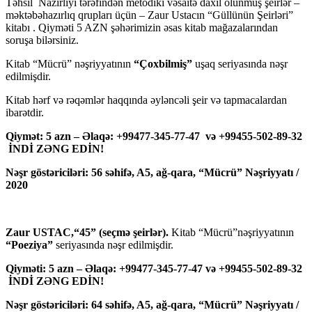
Təhsil Nazirliyi tərəfindən metodiki vəsaitə daxil olunmuş şeirlər –
məktəbəhazırlıq qrupları üçün – Zaur Ustacın “Güllünün Şeirləri”
kitabı . Qiyməti 5 AZN şəhərimizin əsas kitab mağazalarından
soruşa bilərsiniz.
Kitab “Mücrü” nəşriyyatının
“Çoxbilmiş”
uşaq seriyasında nəşr
edilmişdir.
Kitab hərf və rəqəmlər haqqında əyləncəli şeir və tapmacalardan
ibarətdir.
Qiymət: 5 azn – Əlaqə: +99477-345-77-47 və +99455-502-89-32
İNDİ ZƏNG EDİN!
Nəşr göstəriciləri: 56 səhifə, A5, ağ-qara, “Mücrü” Nəşriyyatı /
2020
Zaur USTAC,“45” (seçmə şeirlər).
Kitab “Mücrü”nəşriyyatının
“Poeziya”
seriyasında nəşr edilmişdir.
Qiyməti: 5 azn – Əlaqə: +99477-345-77-47 və +99455-502-89-32
İNDİ ZƏNG EDİN!
Nəşr göstəriciləri: 64 səhifə, A5, ağ-qara, “Mücrü” Nəşriyyatı /