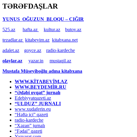
TƏRƏFDAŞLAR
YUNUS OĞUZUN BLOQU – CIĞIR
525.az
hafta.az
kultur.az
butov.az
tezadlar.az
kitabevim.az
kitabxana.net
adalet.az
goyce.az
radio-kardeche
olaylar.az
yazar.in
mustaqil.az
Mustafa Müseyiboğlu adına kitabxana
WWW.KİTABEVİM.AZ
WWW.BEYDEMİR.RU
“Ədəbi ovqat” jurnalı
Edebiyyatqazeti.az
“ULDUZ” JURNALI
www.xudaferin.eu
“Həftə içi” qəzeti
radio-kardeche
“Xəzan” jurnalı
“Fədai” qəzeti
Yazyarat.com