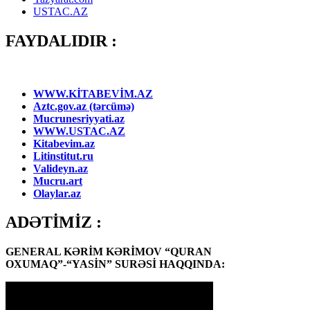
USTAC.AZ
FAYDALIDIR :
WWW.KİTABEVİM.AZ
Aztc.gov.az (tərcümə)
Mucrunesriyyati.az
WWW.USTAC.AZ
Kitabevim.az
Litinstitut.ru
Valideyn.az
Mucru.art
Olaylar.az
ADƏTİMİZ :
GENERAL KƏRİM KƏRİMOV “QURAN
OXUMAQ”-“YASİN” SURƏSİ HAQQINDA: