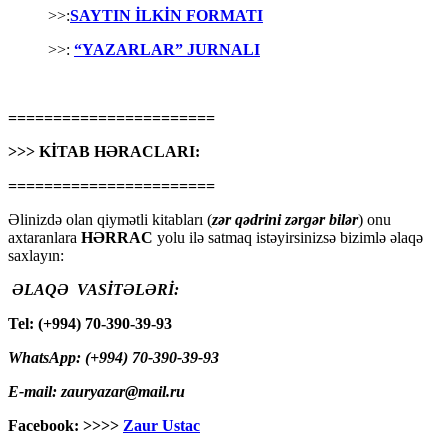
>>:
SAYTIN İLKİN FORMATI
>>:
“YAZARLAR” JURNALI
=======================
>>> KİTAB HƏRACLARI:
=======================
Əlinizdə olan qiymətli kitabları (
zər qədrini zərgər bilər
) onu
axtaranlara
HƏRRAC
yolu ilə satmaq istəyirsinizsə bizimlə əlaqə
saxlayın:
ƏLAQƏ VASİTƏLƏRİ:
Tel: (+994) 70-390-39-93
WhatsApp: (+994) 70-390-39-93
E-mail: zauryazar@mail.ru
Facebook: >>>>
Zaur Ustac