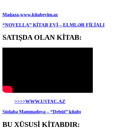
Mağaza-www.kitabevim.az
“NOVELLA” KİTAB EVİ – ELMLƏR FİLİALI
SATIŞDA OLAN KİTAB:
>>>>WWW.USTAC.AZ
Südabə Məmmədova – “Debüt” kitabı
BU XÜSUSİ KİTABDIR: