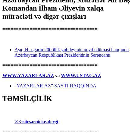
Azərbaycan Prezidenti, Müzəffər Ali Baş
Komandan İlham Əliyevin xalqa
müraciəti və digər çıxışları
===================================
Aşıq Ələsgərin 200 illik yubileyinin qeyd edilməsi haqqında
Azərbaycan Respublikası Prezidentinin Sərəncamı
===================================
WWW.YAZARLAR.AZ
və
WWW.USTAC.AZ
“YAZARLAR.AZ” SAYTI HAQQINDA
TƏMSİLÇİLİK
>>>siirsarnici-e-dergi
===================================