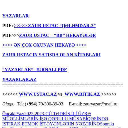
YAZARLAR
PDF:
>>>>> ZAUR USTAC “QƏLƏMDAR-2”
PDF>>>
ZAUR USTAC – “BB” HEKAYƏLƏR
>>>> ƏN ÇOX OXUNAN HEKAYƏ <<<<
ZAUR USTACIN SATIŞDA OLAN KİTABLARI
“YAZARLAR” JURNALI PDF
YAZARLAR.AZ
===============================================
<<<<<<
WWW.USTAC.AZ
və
WWW.BİTİK.AZ
>>>>>>
Əlaqə:
Tel: (
+994
) 70-390-39-93 E-mail: zauryazar@mail.ru
Yazılar
Öncəki Yazı
2022-2023-CÜ TƏDRİS İLİ ÜZRƏ
MÜƏLLİMLƏRİN İŞƏ QƏBULU MÜSABİQƏSİNDƏ
üzrə
İŞTİRAK ETMƏK İSTƏYƏNLƏRİN NƏZƏRİNƏ
Sonrakı