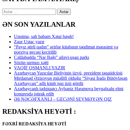
Axtarış:
ƏN SON YAZILANLAR
Unutma, şah babam Xətai başdı!
Zaur Ustac yazır
“Payız ətirli qadın” şeirlər kitabının təqdimat mərasimi və
poeziya gecəsi keçirilib
Cəlilabadda “Nar Bağı” ailəvi-uşaq parkı
Sözün qırmızı xətti
VAQİF OSMANLI YAZIR
Azərbaycan Yazıçılar Birliyinin üzvü, prezident təqaüdçüsü
Mirdaməd Əzizovun müəllifi olduğu “Siyasi İradə Bütövləşən
Azərbaycan” adlı kitab işıq üzü gördü
Azərbaycanlı tədqiqatçı Aybəniz Haşımova beynəlxalq elmi
konqresdə iştirak edib
Əli NƏCƏFXANLI – GECƏNİ SEVMƏYƏN QIZ
REDAKSİYA HEYƏTİ :
FƏXRİ REDAKSİYA HEYƏTİ