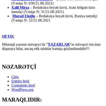
(Vəsiqə N: 030/21.08.2021)
Xəlil Mirzə
– Redaksiya heyəti üzvü, Aran bölgəsi üzrə
təmsilçi (Vəsiqə N: 31/21.08.2021)
Murad Eloğlu
– Redaksiya heyəti üzvü, Rusiya təmsilçi
(Vəsiqə N: 32/21.08.2021
QEYD:
Müstəqil yazarın mövqeyi ilə “
YAZARLAR
“ın mövqeyi üst-üstə
düşməyə bilər, ancaq etik tələblər həmişə gözlənilməlidir!!!
NƏZARƏTÇİ
Giriş
Entries feed
Comments feed
WordPress.org
MARAQLIDIR: