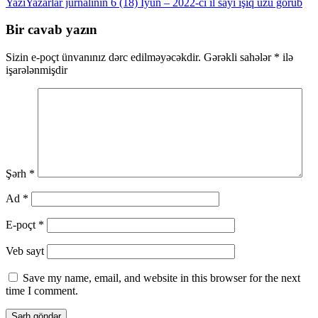
naviqasiya
Yazı
Yazarlar jurnalının 6 (18) İyun – 2022-ci il sayı ışıq üzü görüb
Bir cavab yazın
Sizin e-poçt ünvanınız dərc edilməyəcəkdir.
Gərəkli sahələr
*
ilə
işarələnmişdir
Şərh
*
Ad
*
E-poçt
*
Veb sayt
Save my name, email, and website in this browser for the next
time I comment.