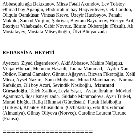
Abbasqulu ağa Bakıxanov, Mirzə Fətəli Axundov, Lev Tolstoy,
Əhməd bəy Ağaoğlu, Əbdürrəhim bəy Haqverdiyev, Cek London,
Əliqulu Qəmküsar, Vintsas Kreve, Üzeyir Hacıbəyov, Pənahi
Makulu, Səməd Vurğun, Şəhriyar, Bayram Bayramov, Hüseyn Arif,
Bəxtiyar Vahabzadə, Cabir Novruz, İldırım Əkbəroğlu (Füzuli), Alı
Mustafayev, Mustafa Müseyiboğlu, Ülvi Bünyadzadə…
REDAKSİYA HEYƏTİ
Ayətxan Ziyad (İsgəndərov), Akif Abbasov, Mahirə Nağıqızı,
Vüqar Əhməd, Mehman Həsənli, Təranə Məmməd, Aydın Xan
Əbilov, Kamal Camalov, Günnur Ağayeva, Rizvan Fikrətoğlu, Xəlil
Mirzə, Aysel Nazim, Səma Muğanna, Murad Məmmədov, Nuranə
Rafailqızı, Əli bəy Azəri, Sevindik Nəsiboğlu,
Məmməd
Gürşadoğlu
, Taleh Xəlilov, Leyla Yaşar, Aytac İbrahim, Mövlud
Ağamməd, İlqar İsmayılzadə, Südabə Məmmədova, Aysu Türkel,
Murad Eloğlu, Rafiq Hümmət (Gürcüstan), Faruk Habiboğlu
(Türkiyə), Khaitov Khusniddin (Özbəkistan), Əbülfəz Əhməd
(Almaniya), Günay Əliyeva (Norveç). Caroline Laurent Turunc
(Fransa).
=====================