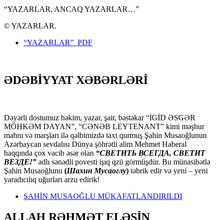
“YAZARLAR, ANCAQ YAZARLAR…”
© YAZARLAR.
“YAZARLAR” PDF
ƏDƏBİYYAT XƏBƏRLƏRİ
Dəyərli dostumuz həkim, yazar, şair, bəstəkar “İGİD ƏSGƏR
MÖHKƏM DAYAN”, “CƏNƏB LEYTENANT” kimi məşhur
mahnı və marşları ilə qəlbimizdə taxt qurmuş Şahin Musaoğlunun
Azərbaycan sevdalısı Dünya şöhrətli alim Mehmet Haberal
haqqında çox vacib əsər olan
“СВЕТИТЬ ВСЕГДА, СВЕТИТ
ВЕЗДЕ!”
adlı sənədli povesti işıq qzü görmüşdür. Bu münasibətlə
Şahin Musaoğlunu
(
Шахин Мусаоглу
)
təbrik edir və yeni – yeni
yaradıcılıq uğurları arzu edirik!
ŞAHİN MUSAOĞLU MÜKAFATLANDIRILDI
ALLAH RƏHMƏT ELƏSİN