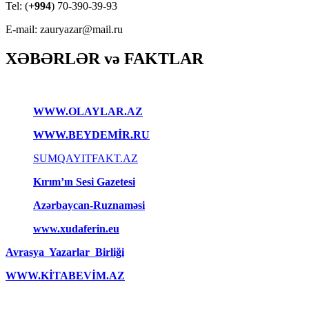
Tel: (
+994
) 70-390-39-93
E-mail: zauryazar@mail.ru
XƏBƏRLƏR və FAKTLAR
WWW.OLAYLAR.AZ
WWW.BEYDEMİR.RU
SUMQAYITFAKT.AZ
Kırım’ın Sesi Gazetesi
Azərbaycan-Ruznaməsi
www.xudaferin.eu
Avrasya Yazarlar Birliği
WWW.KİTABEVİM.AZ