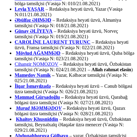
bölgə təmsilçisi (Vəsiqə N: 010/21.08.2021)
Leyla YAŞAR
– Redaksiya heyəti üzvü, Yazar (Vəsiqə
N:011/21.08.2021)
Əbülfəz ƏHMƏD
– Redaksiya heyəti üzvü, Almaniya
təmsilçisi (Vəsiqə N: 018/21.08.2021)
Günay ƏLİYEVA
– Redaksiya heyəti üzvü, Norveç
təmsilçisi (Vəsiqə N: 019/21.08.2021)
CAROLİNE LAURENT TURUNC
– Redaksiya heyəti
üzvü, Fransa təmsilçisi (Vəsiqə N: 022/21.08.2021)
Mövlud AĞAMMƏD
– Redaksiya heyəti üzvü, Quba bölgə
təmsilçisi (Vəsiqə N: 023/21.08.2021)
Cihangir NOMOZOV
– Redaksiya heyəti üzvü, Özbəkistan
təmsilçisi (Vəsiqə N: 024/21.08.2021 –
Allah rəhmət eləsin
)
Mamedov Namik
–
Yazar, Kəlbəcər təmsilçisi (Vəsiqə N:
025/21.08.2021)
İlqar İsmayılzadə
–
Redaksiya heyəti üzvü – Cənub bölgəsi
üzrə təmsilçisi (Vəsiqə N: 026/21.08.2021)
Məmməd Gürşadoğlu
–
Redaksiya heyəti üzvü, Qarabağ
bölgəsi üzrə təmsilçisi (Vəsiqə N: 027/21.08.2021)
Murad MƏMMƏDOV
–
Redaksiya heyəti üzvü, Qazax
bölgəsi üzrə təmsilçisi (Vəsiqə N: 028/21.08.2021)
Khaitov Khusniddin
– Redaksiya heyəti üzvü, Özbəkistan
təmsilçisi, Beynəlxalq Əlaqələr üzrə menecer (Vəsiqə N:
029/21.08.2021)
Abduqahhorova Gülhayo
– yazar, Özbəkistan təmsilçisi