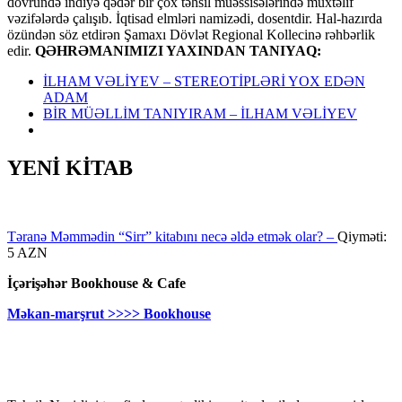
dövründə indiyə qədər bir çox təhsil müəssisələrində müxtəlif
vəzifələrdə çalışıb. İqtisad elmləri namizədi, dosentdir. Hal-hazırda
özündən söz etdirən Şamaxı Dövlət Regional Kollecinə rəhbərlik
edir.
QƏHRƏMANIMIZI YAXINDAN TANIYAQ:
İLHAM VƏLİYEV – STEREOTİPLƏRİ YOX EDƏN
ADAM
BİR MÜƏLLİM TANIYIRAM – İLHAM VƏLİYEV
YENİ KİTAB
Təranə Məmmədin “Sirr” kitabını necə əldə etmək olar? –
Qiyməti:
5 AZN
İçərişəhər Bookhouse & Cafe
Məkan-marşrut >>>> Bookhouse