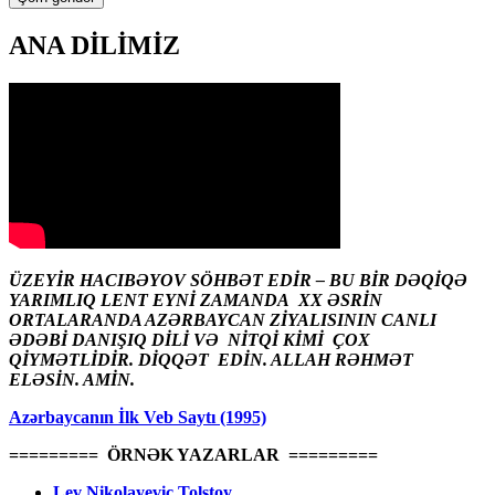
ANA DİLİMİZ
ÜZEYİR HACIBƏYOV SÖHBƏT EDİR – BU BİR DƏQİQƏ
YARIMLIQ LENT EYNİ ZAMANDA XX ƏSRİN
ORTALARANDA AZƏRBAYCAN ZİYALISININ CANLI
ƏDƏBİ DANIŞIQ DİLİ VƏ NİTQİ KİMİ ÇOX
QİYMƏTLİDİR. DİQQƏT EDİN. ALLAH RƏHMƏT
ELƏSİN. AMİN.
Azərbaycanın İlk Veb Saytı (1995)
========= ÖRNƏK YAZARLAR =========
Lev Nikolayeviç Tolstoy