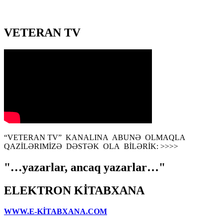
VETERAN TV
“VETERAN TV” KANALINA ABUNƏ OLMAQLA
QAZİLƏRIMİZƏ DƏSTƏK OLA BİLƏRİK: >>>>
"…yazarlar, ancaq yazarlar…"
ELEKTRON KİTABXANA
WWW.E-KİTABXANA.COM