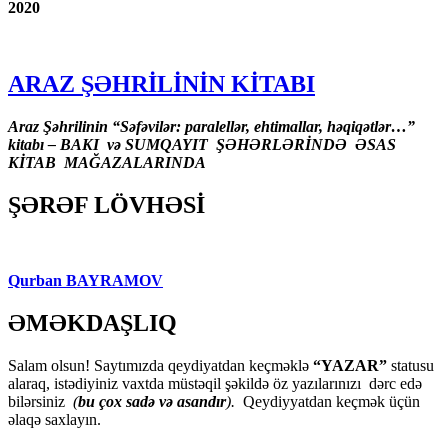
2020
ARAZ ŞƏHRİLİNİN KİTABI
Araz Şəhrilinin “Səfəvilər: paralellər, ehtimallar, həqiqətlər…”
kitabı – BAKI və SUMQAYIT ŞƏHƏRLƏRİNDƏ ƏSAS
KİTAB MAĞAZALARINDA
ŞƏRƏF LÖVHƏSİ
Qurban BAYRAMOV
ƏMƏKDAŞLIQ
Salam olsun! Saytımızda qeydiyatdan keçməklə
“YAZAR”
statusu
alaraq, istədiyiniz vaxtda müstəqil şəkildə öz yazılarınızı dərc edə
bilərsiniz
(
bu çox sadə və asandır
).
Qeydiyyatdan keçmək üçün
əlaqə saxlayın.