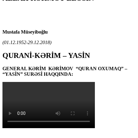
Mustafa Müseyiboğlu
(01.12.1952-29.12.2018)
QURANİ-KƏRİM – YASİN
GENERAL KƏRİM KƏRİMOV “QURAN OXUMAQ” –
“YASİN” SURƏSİ HAQQINDA: