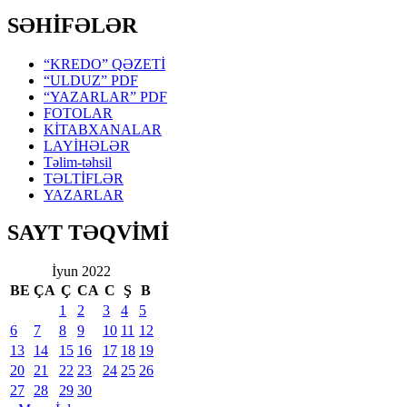
SƏHİFƏLƏR
“KREDO” QƏZETİ
“ULDUZ” PDF
“YAZARLAR” PDF
FOTOLAR
KİTABXANALAR
LAYİHƏLƏR
Təlim-təhsil
TƏLTİFLƏR
YAZARLAR
SAYT TƏQVİMİ
İyun 2022
BE
ÇA
Ç
CA
C
Ş
B
1
2
3
4
5
6
7
8
9
10
11
12
13
14
15
16
17
18
19
20
21
22
23
24
25
26
27
28
29
30