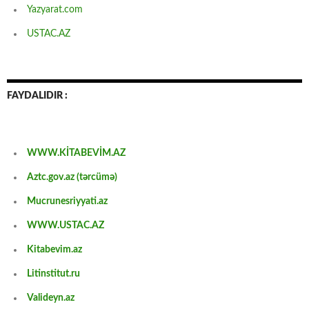
Yazyarat.com
USTAC.AZ
FAYDALIDIR :
WWW.KİTABEVİM.AZ
Aztc.gov.az (tərcümə)
Mucrunesriyyati.az
WWW.USTAC.AZ
Kitabevim.az
Litinstitut.ru
Valideyn.az