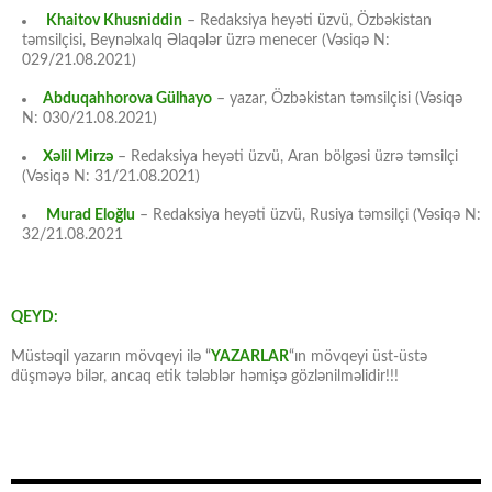
Khaitov Khusniddin
– Redaksiya heyəti üzvü, Özbəkistan
təmsilçisi, Beynəlxalq Əlaqələr üzrə menecer (Vəsiqə N:
029/21.08.2021)
Abduqahhorova Gülhayo
– yazar, Özbəkistan təmsilçisi (Vəsiqə
N: 030/21.08.2021)
Xəlil Mirzə
– Redaksiya heyəti üzvü, Aran bölgəsi üzrə təmsilçi
(Vəsiqə N: 31/21.08.2021)
Murad Eloğlu
– Redaksiya heyəti üzvü, Rusiya təmsilçi (Vəsiqə N:
32/21.08.2021
QEYD:
Müstəqil yazarın mövqeyi ilə “
YAZARLAR
“ın mövqeyi üst-üstə
düşməyə bilər, ancaq etik tələblər həmişə gözlənilməlidir!!!