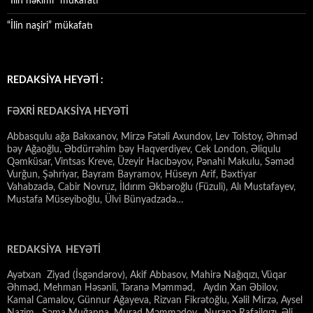
“İlin həkimi” mükafatı
“İlin naşiri” mükafatı
REDAKSİYA HEYƏTİ :
FƏXRİ REDAKSİYA HEYƏTİ
Abbasqulu ağa Bakıxanov, Mirzə Fətəli Axundov, Lev Tolstoy, Əhməd
bəy Ağaoğlu, Əbdürrəhim bəy Haqverdiyev, Cek London, Əliqulu
Qəmküsar, Vintsas Kreve, Üzeyir Hacıbəyov, Pənahi Makulu, Səməd
Vurğun, Şəhriyar, Bayram Bayramov, Hüseyn Arif, Bəxtiyar
Vahabzadə, Cabir Novruz, İldırım Əkbəroğlu (Füzuli), Alı Mustafayev,
Mustafa Müseyiboğlu, Ülvi Bünyadzadə…
REDAKSİYA HEYƏTİ
Ayətxan Ziyad (İsgəndərov), Akif Abbasov, Mahirə Nağıqızı, Vüqar
Əhməd, Mehman Həsənli, Təranə Məmməd, Aydın Xan Əbilov,
Kamal Camalov, Günnur Ağayeva, Rizvan Fikrətoğlu, Xəlil Mirzə, Aysel