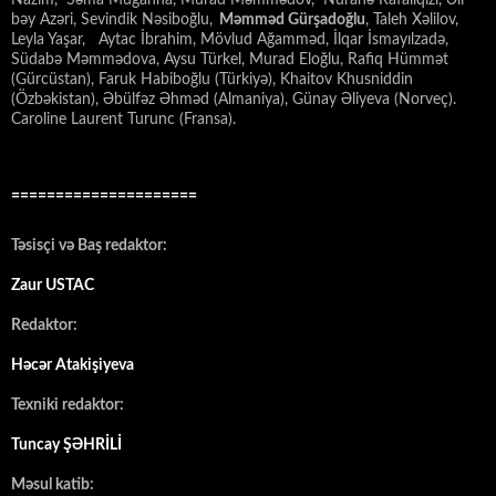
Nazim, Səma Muğanna, Murad Məmmədov, Nuranə Rafailqızı, Əli
bəy Azəri, Sevindik Nəsiboğlu,
Məmməd Gürşadoğlu
, Taleh Xəlilov,
Leyla Yaşar, Aytac İbrahim, Mövlud Ağamməd, İlqar İsmayılzadə,
Südabə Məmmədova, Aysu Türkel, Murad Eloğlu, Rafiq Hümmət
(Gürcüstan), Faruk Habiboğlu (Türkiyə), Khaitov Khusniddin
(Özbəkistan), Əbülfəz Əhməd (Almaniya), Günay Əliyeva (Norveç).
Caroline Laurent Turunc (Fransa).
=====================
Təsisçi və Baş redaktor:
Zaur USTAC
Redaktor:
Həcər Atakişiyeva
Texniki redaktor:
Tuncay ŞƏHRİLİ
Məsul katib: