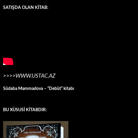
SATIŞDA OLAN KİTAB:
>>>>WWW.USTAC.AZ
Südabə Məmmədova – “Debüt” kitabı
BU XÜSUSİ KİTABDIR: