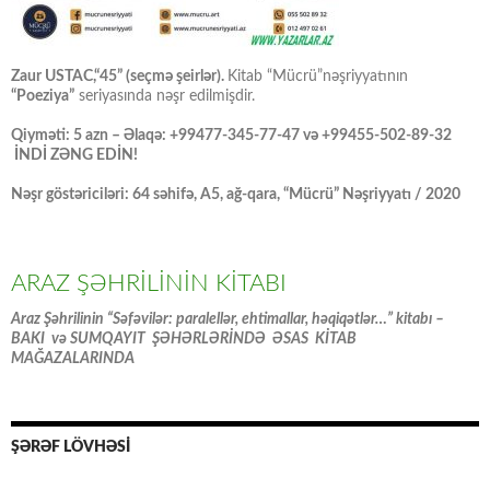
Zaur USTAC,“45” (seçmə şeirlər).
Kitab “Mücrü”nəşriyyatının
“Poeziya”
seriyasında nəşr edilmişdir.
Qiyməti: 5 azn – Əlaqə: +99477-345-77-47 və +99455-502-89-32
İNDİ ZƏNG EDİN!
Nəşr göstəriciləri: 64 səhifə, A5, ağ-qara, “Mücrü” Nəşriyyatı / 2020
ARAZ ŞƏHRİLİNİN KİTABI
Araz Şəhrilinin “Səfəvilər: paralellər, ehtimallar, həqiqətlər…” kitabı –
BAKI və SUMQAYIT ŞƏHƏRLƏRİNDƏ ƏSAS KİTAB
MAĞAZALARINDA
ŞƏRƏF LÖVHƏSİ