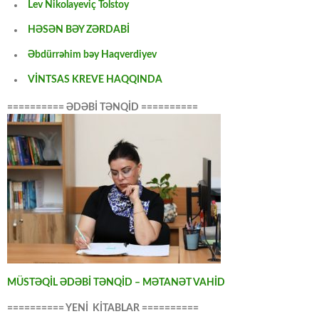
Lev Nikolayeviç Tolstoy
HƏSƏN BƏY ZƏRDABİ
Əbdürrəhim bəy Haqverdiyev
VİNTSAS KREVE HAQQINDA
========== ƏDƏBİ TƏNQİD ==========
MÜSTƏQİL ƏDƏBİ TƏNQİD – MƏTANƏT VAHİD
========== YENİ KİTABLAR ==========