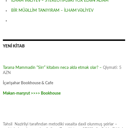
İLHAM VƏLİYEV – STEREOTİPLƏRİ YOX EDƏN ADAM
BİR MÜƏLLİM TANIYIRAM – İLHAM VƏLİYEV
YENİ KİTAB
Təranə Məmmədin “Sirr” kitabını necə əldə etmək olar? –
Qiyməti: 5
AZN
İçərişəhər Bookhouse & Cafe
Məkan-marşrut >>>> Bookhouse
Təhsil Nazirliyi tərəfindən metodiki vəsaitə daxil olunmuş şeirlər –