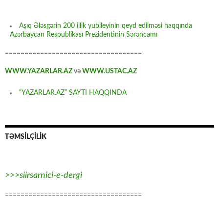
Aşıq Ələsgərin 200 illik yubileyinin qeyd edilməsi haqqında
Azərbaycan Respublikası Prezidentinin Sərəncamı
===================================
WWW.YAZARLAR.AZ
və
WWW.USTAC.AZ
“YAZARLAR.AZ” SAYTI HAQQINDA
TƏMSİLÇİLİK
>>>siirsarnici-e-dergi
===================================