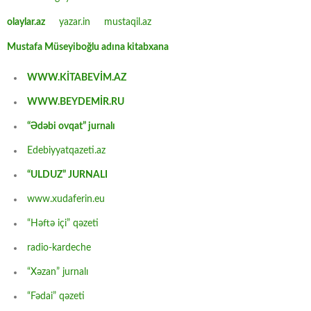
olaylar.az
yazar.in
mustaqil.az
Mustafa Müseyiboğlu adına kitabxana
WWW.KİTABEVİM.AZ
WWW.BEYDEMİR.RU
“Ədəbi ovqat” jurnalı
Edebiyyatqazeti.az
“ULDUZ” JURNALI
www.xudaferin.eu
“Həftə içi” qəzeti
radio-kardeche
“Xəzan” jurnalı
“Fədai” qəzeti