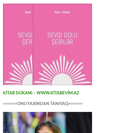
KİTAB DÜKANI – WWW.KİTABEVİM.AZ
======ONU YAXINDAN TANIYAQ======