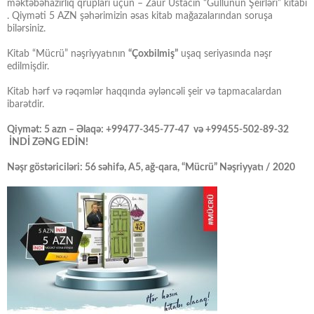
məktəbəhazırlıq qrupları üçün – Zaur Ustacın “Güllünün Şeirləri” kitabı
. Qiyməti 5 AZN şəhərimizin əsas kitab mağazalarından soruşa
bilərsiniz.
Kitab “Mücrü” nəşriyyatının
“Çoxbilmiş”
uşaq seriyasında nəşr
edilmişdir.
Kitab hərf və rəqəmlər haqqında əyləncəli şeir və tapmacalardan
ibarətdir.
Qiymət: 5 azn – Əlaqə: +99477-345-77-47 və +99455-502-89-32
İNDİ ZƏNG EDİN!
Nəşr göstəriciləri: 56 səhifə, A5, ağ-qara, “Mücrü” Nəşriyyatı / 2020