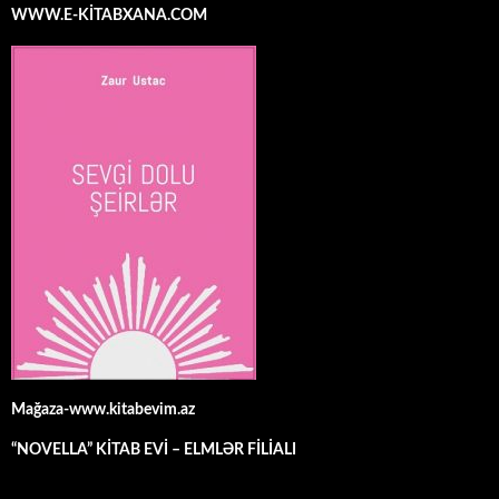
WWW.E-KİTABXANA.COM
Mağaza-www.kitabevim.az
“NOVELLA” KİTAB EVİ – ELMLƏR FİLİALI