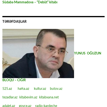
Südabə Məmmədova – “Debüt” kitabı
TƏRƏFDAŞLAR
YUNUS OĞUZUN
BLOQU – CIĞIR
525.az
hafta.az
kultur.az
butov.az
tezadlar.az
kitabevim.az
kitabxana.net
adalet.az
goyce.az
radio-kardeche