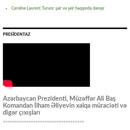
Caroline Laurent Turunc şair və şeir haqqında danışır
PRESİDENTAZ
Azərbaycan Prezidenti, Müzəffər Ali Baş
Komandan İlham Əliyevin xalqa müraciəti və
digər çıxışları
===================================