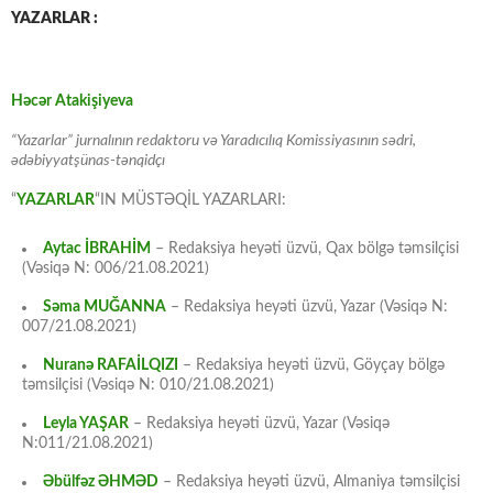
YAZARLAR :
Həcər Atakişiyeva
“Yazarlar” jurnalının redaktoru və Yaradıcılıq Komissiyasının sədri,
ədəbiyyatşünas-tənqidçı
“
YAZARLAR
“IN MÜSTƏQİL YAZARLARI:
Aytac İBRAHİM
– Redaksiya heyəti üzvü, Qax bölgə təmsilçisi
(Vəsiqə N: 006/21.08.2021)
Səma MUĞANNA
– Redaksiya heyəti üzvü, Yazar (Vəsiqə N:
007/21.08.2021)
Nuranə RAFAİLQIZI
– Redaksiya heyəti üzvü, Göyçay bölgə
təmsilçisi (Vəsiqə N: 010/21.08.2021)
Leyla YAŞAR
– Redaksiya heyəti üzvü, Yazar (Vəsiqə
N:011/21.08.2021)
Əbülfəz ƏHMƏD
– Redaksiya heyəti üzvü, Almaniya təmsilçisi