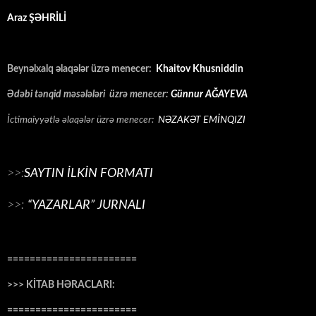
Araz ŞƏHRİLİ
Beynəlxalq əlaqələr üzrə menecer:
Khaitov Khusniddin
Ədəbi tənqid məsələləri üzrə menecer:
Günnur AĞAYEVA
İctimaiyyətlə əlaqələr üzrə menecer:
NƏZAKƏT EMİNQIZI
>>:
SAYTIN İLKİN FORMATI
>>:
“YAZARLAR” JURNALI
=======================
>>> KİTAB HƏRACLARI:
=======================