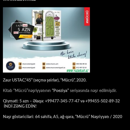
Zaur USTAC,“45” (seçmə şeirlər), “Mücrü”, 2020.
Kitab “Mücrü”nəşriyyatının
“Poeziya”
seriyasında nəşr edilmişdir.
Qiyməti: 5 azn – Əlaqə: +99477-345-77-47 və +99455-502-89-32
İNDİ ZƏNG EDİN!
Nəşr göstəriciləri: 64 səhifə, A5, ağ-qara, “Mücrü” Nəşriyyatı / 2020