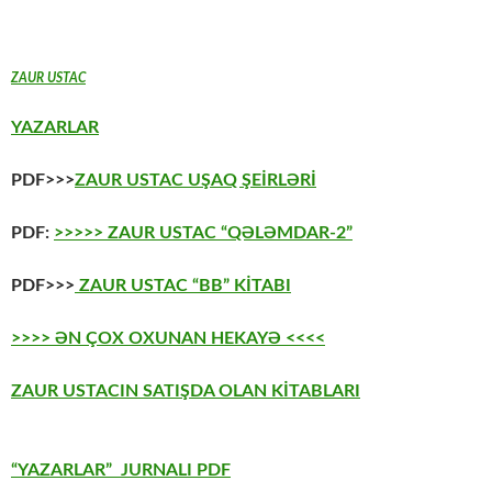
ZAUR USTAC
YAZARLAR
PDF>>>
ZAUR USTAC UŞAQ ŞEİRLƏRİ
PDF:
>>>>> ZAUR USTAC “QƏLƏMDAR-2”
PDF>>>
ZAUR USTAC “BB” KİTABI
>>>> ƏN ÇOX OXUNAN HEKAYƏ <<<<
ZAUR USTACIN SATIŞDA OLAN KİTABLARI
“YAZARLAR” JURNALI PDF