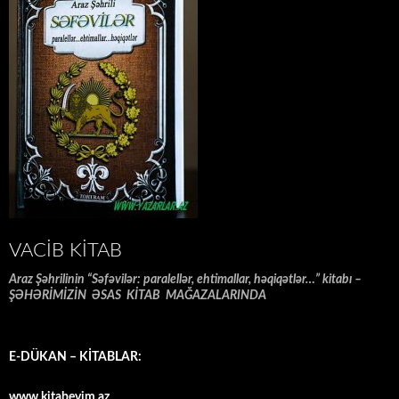
VACIB KITAB
Araz Şəhrilinin “Səfəvilər: paralellər, ehtimallar, həqiqətlər…” kitabı –
ŞƏHƏRİMİZİN ƏSAS KİTAB MAĞAZALARINDA
E-DÜKAN – KİTABLAR:
www.kitabevim.az