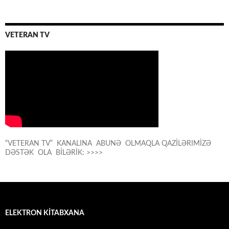
VETERAN TV
“VETERAN TV” KANALINA ABUNƏ OLMAQLA QAZİLƏRIMİZƏ
DƏSTƏK OLA BİLƏRİK: >>>>
ELEKTRON KİTABXANA