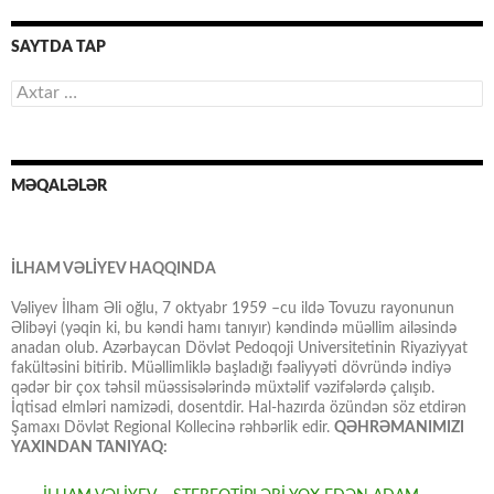
SAYTDA TAP
Axtarış:
MƏQALƏLƏR
İLHAM VƏLİYEV HAQQINDA
Vəliyev İlham Əli oğlu, 7 oktyabr 1959 –cu ildə Tovuzu rayonunun
Əlibəyi (yəqin ki, bu kəndi hamı tanıyır) kəndində müəllim ailəsində
anadan olub. Azərbaycan Dövlət Pedoqoji Universitetinin Riyaziyyat
fakültəsini bitirib. Müəllimliklə başladığı fəaliyyəti dövründə indiyə
qədər bir çox təhsil müəssisələrində müxtəlif vəzifələrdə çalışıb.
İqtisad elmləri namizədi, dosentdir. Hal-hazırda özündən söz etdirən
Şamaxı Dövlət Regional Kollecinə rəhbərlik edir.
QƏHRƏMANIMIZI
YAXINDAN TANIYAQ: