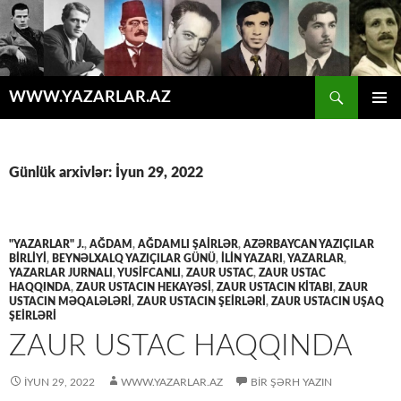
Axtar
WWW.YAZARLAR.AZ
MÜHTƏVIYYATA
ƏSAS
KEÇ
MENYU
Günlük arxivlər: İyun 29, 2022
"YAZARLAR" J.
,
AĞDAM
,
AĞDAMLI ŞAİRLƏR
,
AZƏRBAYCAN YAZIÇILAR
BIRLIYI
,
BEYNƏLXALQ YAZIÇILAR GÜNÜ
,
İLİN YAZARI
,
YAZARLAR
,
YAZARLAR JURNALI
,
YUSİFCANLI
,
ZAUR USTAC
,
ZAUR USTAC
HAQQINDA
,
ZAUR USTACIN HEKAYƏSİ
,
ZAUR USTACIN KİTABI
,
ZAUR
USTACIN MƏQALƏLƏRİ
,
ZAUR USTACIN ŞEİRLƏRİ
,
ZAUR USTACIN UŞAQ
ŞEİRLƏRİ
ZAUR USTAC HAQQINDA
İYUN 29, 2022
WWW.YAZARLAR.AZ
BIR ŞƏRH YAZIN