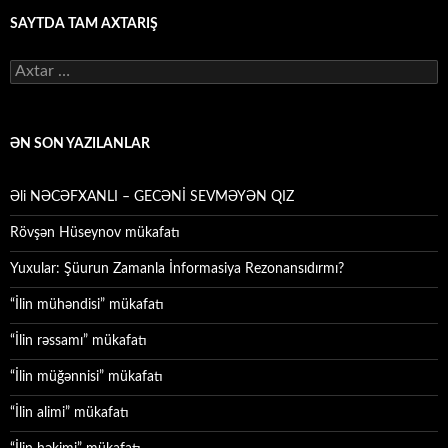
SAYTDA TAM AXTARIŞ
Axtarış:
ƏN SON YAZILANLAR
Əli NƏCƏFXANLI – GECƏNİ SEVMƏYƏN QIZ
Rövşən Hüseynov mükafatı
Yuxular: Şüurun Zamanla İnformasiya Rezonansıdırmı?
“İlin mühəndisi” mükafatı
“İlin rəssamı” mükafatı
“İlin müğənnisi” mükafatı
“İlin alimi” mükafatı