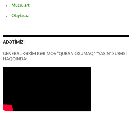
Mucru.art
Olaylar.az
ADƏTİMİZ :
GENERAL KƏRİM KƏRİMOV “QURAN OXUMAQ”-“YASİN” SURƏSİ
HAQQINDA: