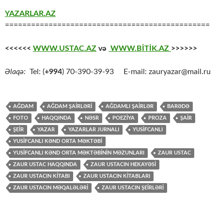
YAZARLAR.AZ
===============================================
<<<<<<
WWW.USTAC.AZ
və
WWW.BİTİK.AZ
>>>>>>
Əlaqə:
Tel: (
+994
) 70-390-39-93 E-mail: zauryazar@mail.ru
AĞDAM
AĞDAM ŞAİRLƏRİ
AĞDAMLI ŞAİRLƏR
BARƏDƏ
FOTO
HAQQINDA
NƏSR
POEZİYA
PROZA
ŞAİR
ŞEİR
YAZAR
YAZARLAR JURNALI
YUSİFCANLI
YUSİFCANLI KƏND ORTA MƏKTƏBİ
YUSİFCANLI KƏND ORTA MƏKTƏBİNİN MƏZUNLARI
ZAUR USTAC
ZAUR USTAC HAQQINDA
ZAUR USTACIN HEKAYƏSİ
ZAUR USTACIN KİTABI
ZAUR USTACIN KİTABLARI
ZAUR USTACIN MƏQALƏLƏRİ
ZAUR USTACIN ŞEİRLƏRİ