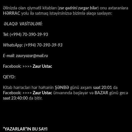
Əlinizdə olan qiymətli kitabları (
zər qədrini zərgər bilər
) onu axtaranlara
HƏRRAC
yolu ilə satmaq istəyirsinizsə bizimlə əlaqə saxlayın:
ƏLAQƏ VASİTƏLƏRİ:
Tel: (+994) 70-390-39-93
WhatsApp: (+994) 70-390-39-93
E-mail: zauryazar@mail.ru
Facebook: >>>>
Zaur Ustac
QEYD:
Kitab hərracları hər həftənin
ŞƏNBƏ
günü axşam
saat 20:01
da
Facebook: >>>>
Zaur Ustac
ünvanında başlayar və
BAZAR
günü gecə
saat 23:40:00
da bitir.
“YAZARLAR”IN BU SAYI