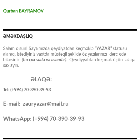
Qurban BAYRAMOV
ƏMƏKDAŞLIQ
Salam olsun! Saytımızda qeydiyatdan keçməklə
“YAZAR”
statusu
alaraq, istədiyiniz vaxtda müstəqil şəkildə öz yazılarınızı dərc edə
bilərsiniz
(
bu çox sadə və asandır
).
Qeydiyyatdan keçmək üçün əlaqə
saxlayın.
ƏLAQƏ:
Tel: (+994) 70-390-39-93
E-mail: zauryazar@mail.ru
WhatsApp: (
+994
) 70-390-39-93