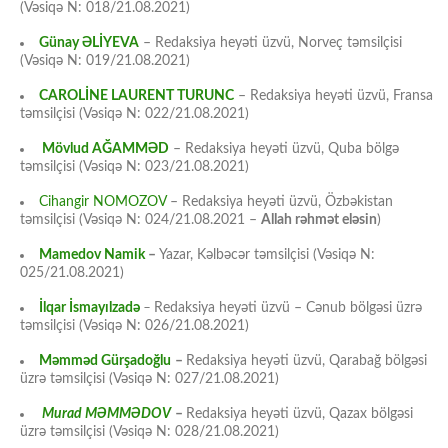
(Vəsiqə N: 018/21.08.2021)
Günay ƏLİYEVA
– Redaksiya heyəti üzvü, Norveç təmsilçisi
(Vəsiqə N: 019/21.08.2021)
CAROLİNE LAURENT TURUNC
– Redaksiya heyəti üzvü, Fransa
təmsilçisi (Vəsiqə N: 022/21.08.2021)
Mövlud AĞAMMƏD
– Redaksiya heyəti üzvü, Quba bölgə
təmsilçisi (Vəsiqə N: 023/21.08.2021)
Cihangir NOMOZOV
– Redaksiya heyəti üzvü, Özbəkistan
təmsilçisi (Vəsiqə N: 024/21.08.2021 –
Allah rəhmət eləsin
)
Mamedov Namik
–
Yazar, Kəlbəcər təmsilçisi (Vəsiqə N:
025/21.08.2021)
İlqar İsmayılzadə
–
Redaksiya heyəti üzvü – Cənub bölgəsi üzrə
təmsilçisi (Vəsiqə N: 026/21.08.2021)
Məmməd Gürşadoğlu
–
Redaksiya heyəti üzvü, Qarabağ bölgəsi
üzrə təmsilçisi (Vəsiqə N: 027/21.08.2021)
Murad MƏMMƏDOV
–
Redaksiya heyəti üzvü, Qazax bölgəsi
üzrə təmsilçisi (Vəsiqə N: 028/21.08.2021)