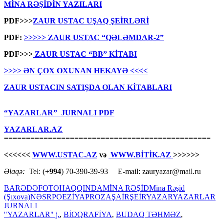
MİNA RƏŞİDİN YAZILARI
PDF>>>
ZAUR USTAC UŞAQ ŞEİRLƏRİ
PDF:
>>>>> ZAUR USTAC “QƏLƏMDAR-2”
PDF>>>
ZAUR USTAC “BB” KİTABI
>>>> ƏN ÇOX OXUNAN HEKAYƏ <<<<
ZAUR USTACIN SATIŞDA OLAN KİTABLARI
“YAZARLAR” JURNALI PDF
YAZARLAR.AZ
===============================================
<<<<<<
WWW.USTAC.AZ
və
WWW.BİTİK.AZ
>>>>>>
Əlaqə:
Tel: (
+994
) 70-390-39-93 E-mail: zauryazar@mail.ru
BARƏDƏ
FOTO
HAQQINDA
MİNA RƏŞİD
Mina Rəşid
(Şıxova)
NƏSR
POEZİYA
PROZA
ŞAİR
ŞEİR
YAZAR
YAZARLAR
JURNALI
"YAZARLAR" j.
,
BİOQRAFİYA
,
BUDAQ TƏHMƏZ
,