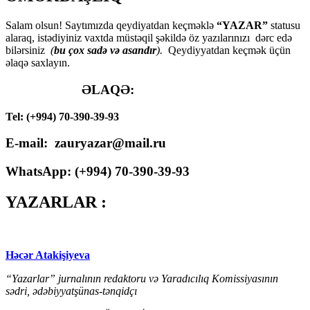
Salam olsun! Saytımızda qeydiyatdan keçməklə
“YAZAR”
statusu
alaraq, istədiyiniz vaxtda müstəqil şəkildə öz yazılarınızı dərc edə
bilərsiniz
(
bu çox sadə və asandır
).
Qeydiyyatdan keçmək üçün
əlaqə saxlayın.
ƏLAQƏ:
Tel: (+994) 70-390-39-93
E-mail: zauryazar@mail.ru
WhatsApp: (
+994
) 70-390-39-93
YAZARLAR :
Həcər Atakişiyeva
“Yazarlar” jurnalının redaktoru və Yaradıcılıq Komissiyasının
sədri, ədəbiyyatşünas-tənqidçı