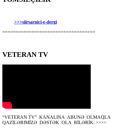
>>>siirsarnici-e-dergi
===================================
VETERAN TV
“VETERAN TV” KANALINA ABUNƏ OLMAQLA
QAZİLƏRIMİZƏ DƏSTƏK OLA BİLƏRİK: >>>>