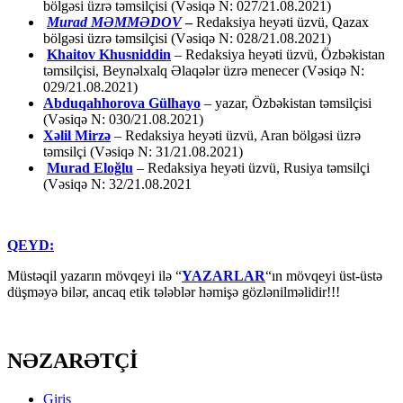
bölgəsi üzrə təmsilçisi (Vəsiqə N: 027/21.08.2021)
Murad MƏMMƏDOV
–
Redaksiya heyəti üzvü, Qazax
bölgəsi üzrə təmsilçisi (Vəsiqə N: 028/21.08.2021)
Khaitov Khusniddin
– Redaksiya heyəti üzvü, Özbəkistan
təmsilçisi, Beynəlxalq Əlaqələr üzrə menecer (Vəsiqə N:
029/21.08.2021)
Abduqahhorova Gülhayo
– yazar, Özbəkistan təmsilçisi
(Vəsiqə N: 030/21.08.2021)
Xəlil Mirzə
– Redaksiya heyəti üzvü, Aran bölgəsi üzrə
təmsilçi (Vəsiqə N: 31/21.08.2021)
Murad Eloğlu
– Redaksiya heyəti üzvü, Rusiya təmsilçi
(Vəsiqə N: 32/21.08.2021
QEYD:
Müstəqil yazarın mövqeyi ilə “
YAZARLAR
“ın mövqeyi üst-üstə
düşməyə bilər, ancaq etik tələblər həmişə gözlənilməlidir!!!
NƏZARƏTÇİ
Giriş