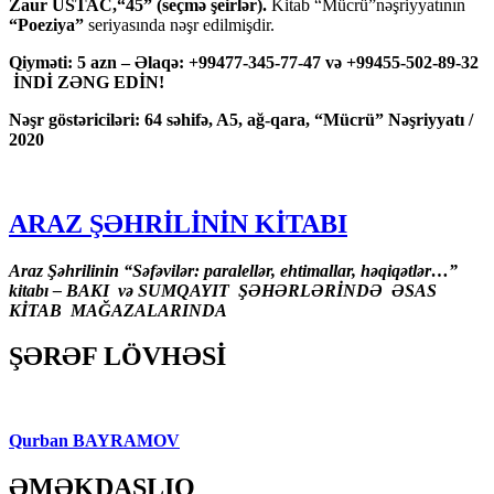
Zaur USTAC,“45” (seçmə şeirlər).
Kitab “Mücrü”nəşriyyatının
“Poeziya”
seriyasında nəşr edilmişdir.
Qiyməti: 5 azn – Əlaqə: +99477-345-77-47 və +99455-502-89-32
İNDİ ZƏNG EDİN!
Nəşr göstəriciləri: 64 səhifə, A5, ağ-qara, “Mücrü” Nəşriyyatı /
2020
ARAZ ŞƏHRİLİNİN KİTABI
Araz Şəhrilinin “Səfəvilər: paralellər, ehtimallar, həqiqətlər…”
kitabı – BAKI və SUMQAYIT ŞƏHƏRLƏRİNDƏ ƏSAS
KİTAB MAĞAZALARINDA
ŞƏRƏF LÖVHƏSİ
Qurban BAYRAMOV
ƏMƏKDAŞLIQ