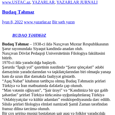
www.USTAC.az
,
YAZARLAR
,
YAZARLAR JURNALI
Budaq Təhməz
İyun 8, 2022
www.yazarlar.az
Bir şərh yazın
BUDAQ TƏHMƏZ
Budaq Təhməz
– 1938-ci ildə Naxçıvan Muxtar Respublikasının
Şərur rayonundakı Siyaqut kəndində anadan olub.
Naxçıvan Dövlət Pedaqoji Universitetinin Filologiya fakültəsini
bitirib.
1970-ci ildə yaradıcılığa başlayıb.
Şərurda “İşıqlı yol” qəzetinin nəzdində “Şərur qönçələri” ədəbi
dərnəyinin yaradıcılarından və təşkilatçılarından biri olmaqla yanaşı
həm də uzun illər dərnəkdə fəaliyyət göstərib.
“Aşıq Nabat” kitabının tərtibçısı olmuş Budaq Təhməzin şeirləri
Türkiyə və İran mətbuatında dəfələrlə çap olunub.
“Mən vətənin oğluyam”, “Şair ürəyi” və “Kəndimizə bir qız gəlib
şəhərdən” şeirləri Türkiyə türkcəsinə uyğunlaşdırılaraq Türkiyə
“Ədəbiyyatçılar və kültür adamları” ensiklopediyasında dərc edilib.
Silsilə şeirləri filologiya elmləri namizədi Şamil Zaman tərəfindən
fransız dilinə tərcümə olunub.
Bir çox şeirinə musiqi bəstələnən şair aşıq və folklor yaradıcılığı