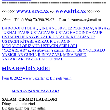
===============================================
<<<<<<
WWW.USTAC.AZ
və
WWW.BİTİK.AZ
>>>>>>
Əlaqə:
Tel: (
+994
) 70-390-39-93 E-mail: zauryazar@mail.ru
BARƏDƏ
FOTO
HAQQINDA
NƏSR
POEZİYA
PROZA
ŞAİR
YAZ
JURNALI
ZAUR USTAC
ZAUR USTAC HAQQINDA
ZAUR
USTACIN HEKAYƏSİ
ZAUR USTACIN KİTABI
ZAUR
USTACIN KİTABLARI
ZAUR USTACIN
MƏQALƏLƏRİ
ZAUR USTACIN ŞEİRLƏRİ
"YAZARLAR" j.
,
Azərbaycan Yazıçılar Birliyi
,
BEYNƏLXALQ
YAZIÇILAR GÜNÜ
,
İLİN YAZARI
,
MİNA RƏŞİD
,
YAZARLAR
,
YAZARLAR JURNALI
MİNA RƏŞİDİN ŞEİRİ
İyun 8, 2022
www.yazarlar.az
Bir şərh yazın
MİNA RƏŞİDİN YAZILARI
SALAM, QIRMIZI LALƏLƏR!
Dünya möminin zindanı –
Bir gün gülər, beş gün ağlar.