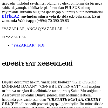
qaydada məhdud sayda nəşr olunur və elektron formatda bir neçə
sabit, dayanıqlı, təhlükəsiz platformadan PULSUZ olaraq
yayımlanır. Jurnalın bu günə qədər çap olunmuş bütün nömrələrini
BİTİK.AZ
saytından sifariş yolu ilə əldə edə bilərsiniz. Eyni
zamanda Wahtsapp:
(+994) 70-390-39-93
“YAZARLAR, ANCAQ YAZARLAR…”
© YAZARLAR.
“YAZARLAR” PDF
ƏDƏBİYYAT XƏBƏRLƏRİ
Dəyərli dostumuz həkim, yazar, şair, bəstəkar “İGİD ƏSGƏR
MÖHKƏM DAYAN”, “CƏNƏB LEYTENANT” kimi məşhur
mahnı və marşları ilə qəlbimizdə taxt qurmuş Şahin Musaoğlunun
Azərbaycan sevdalısı Dünya şöhrətli alim Mehmet Haberal
haqqında çox vacib əsər olan
“СВЕТИТЬ ВСЕГДА, СВЕТИТ
ВЕЗДЕ!”
adlı sənədli povesti işıq qzü görmüşdür. Bu münasibətlə