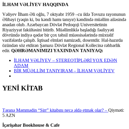
İLHAM VƏLİYEV HAQQINDA
Vəliyev İlham Əli oğlu, 7 oktyabr 1959 –cu ildə Tovuzu rayonunun
Əlibəyi (yəqin ki, bu kəndi hamı tanıyır) kəndində müəllim ailəsində
anadan olub. Azərbaycan Dövlət Pedoqoji Universitetinin
Riyaziyyat fakültəsini bitirib. Müəllimliklə başladığı fəaliyyəti
dövründə indiyə qədər bir çox təhsil müəssisələrində müxtəlif
vəzifələrdə çalışıb. İqtisad elmləri namizədi, dosentdir. Hal-hazırda
özündən söz etdirən Şamaxı Dövlət Regional Kollecinə rəhbərlik
edir.
QƏHRƏMANIMIZI YAXINDAN TANIYAQ:
İLHAM VƏLİYEV – STEREOTİPLƏRİ YOX EDƏN
ADAM
BİR MÜƏLLİM TANIYIRAM – İLHAM VƏLİYEV
YENİ KİTAB
Təranə Məmmədin “Sirr” kitabını necə əldə etmək olar? –
Qiyməti:
5 AZN
İçərişəhər Bookhouse & Cafe