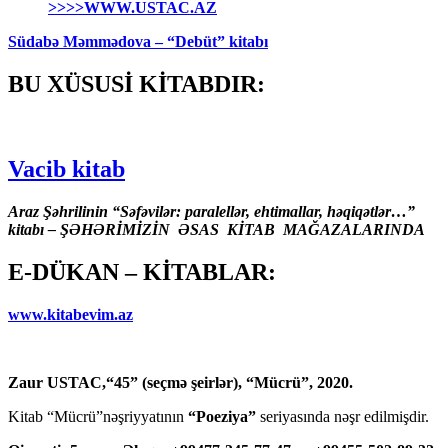
>>>>WWW.USTAC.AZ
Südabə Məmmədova – “Debüt” kitabı
BU XÜSUSİ KİTABDIR:
Vacib kitab
Araz Şəhrilinin “Səfəvilər: paralellər, ehtimallar, həqiqətlər…”
kitabı – ŞƏHƏRİMİZİN ƏSAS KİTAB MAĞAZALARINDA
E-DÜKAN – KİTABLAR:
www.kitabevim.az
Zaur USTAC,“45” (seçmə şeirlər), “Mücrü”, 2020.
Kitab “Mücrü”nəşriyyatının
“Poeziya”
seriyasında nəşr edilmişdir.