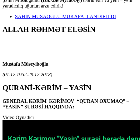
Şahin Musaoğlunu
(
Шахин Мусаоглу
)
təbrik edir və yeni – yeni
yaradıcılıq uğurları arzu edirik!
ŞAHİN MUSAOĞLU MÜKAFATLANDIRILDI
ALLAH RƏHMƏT ELƏSİN
Mustafa Müseyiboğlu
(01.12.1952-29.12.2018)
QURANİ-KƏRİM – YASİN
GENERAL KƏRİM KƏRİMOV “QURAN OXUMAQ” –
“YASİN” SURƏSİ HAQQINDA:
Video Oynadıcı