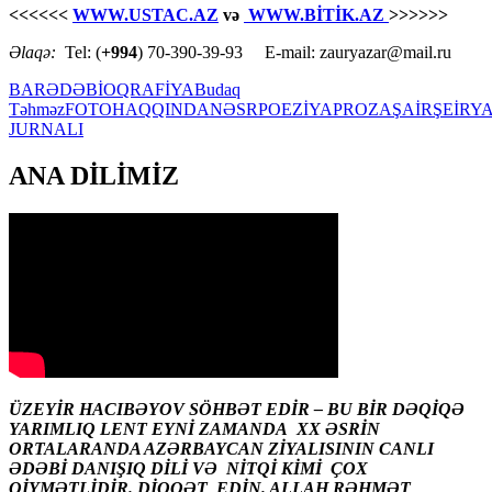
<<<<<<
WWW.USTAC.AZ
və
WWW.BİTİK.AZ
>>>>>>
Əlaqə:
Tel: (
+994
) 70-390-39-93 E-mail: zauryazar@mail.ru
BARƏDƏ
BİOQRAFİYA
Budaq
Təhməz
FOTO
HAQQINDA
NƏSR
POEZİYA
PROZA
ŞAİR
ŞEİR
Y
JURNALI
ANA DİLİMİZ
ÜZEYİR HACIBƏYOV SÖHBƏT EDİR – BU BİR DƏQİQƏ
YARIMLIQ LENT EYNİ ZAMANDA XX ƏSRİN
ORTALARANDA AZƏRBAYCAN ZİYALISININ CANLI
ƏDƏBİ DANIŞIQ DİLİ VƏ NİTQİ KİMİ ÇOX
QİYMƏTLİDİR. DİQQƏT EDİN. ALLAH RƏHMƏT