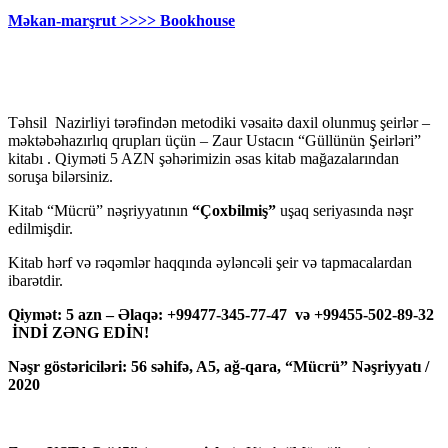
Məkan-marşrut >>>> Bookhouse
Təhsil Nazirliyi tərəfindən metodiki vəsaitə daxil olunmuş şeirlər –
məktəbəhazırlıq qrupları üçün – Zaur Ustacın “Güllünün Şeirləri”
kitabı . Qiyməti 5 AZN şəhərimizin əsas kitab mağazalarından
soruşa bilərsiniz.
Kitab “Mücrü” nəşriyyatının
“Çoxbilmiş”
uşaq seriyasında nəşr
edilmişdir.
Kitab hərf və rəqəmlər haqqında əyləncəli şeir və tapmacalardan
ibarətdir.
Qiymət: 5 azn – Əlaqə: +99477-345-77-47 və +99455-502-89-32
İNDİ ZƏNG EDİN!
Nəşr göstəriciləri: 56 səhifə, A5, ağ-qara, “Mücrü” Nəşriyyatı /
2020