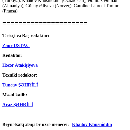
(Türkiyə), Khaitov Khusniddin (Özbəkistan), Əbülfəz Əhməd
(Almaniya), Günay Əliyeva (Norveç). Caroline Laurent Turunc
(Fransa).
=====================
Təsisçi və Baş redaktor:
Zaur USTAC
Redaktor:
Həcər Atakişiyeva
Texniki redaktor:
Tuncay ŞƏHRİLİ
Məsul katib:
Araz ŞƏHRİLİ
Beynəlxalq əlaqələr üzrə menecer:
Khaitov Khusniddin