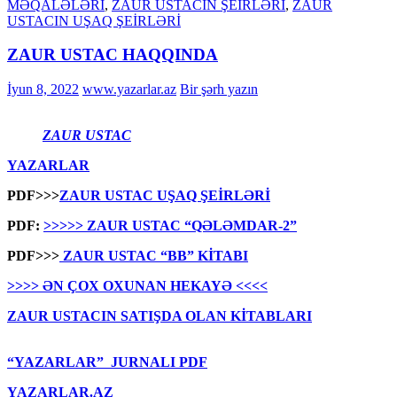
MƏQALƏLƏRİ
,
ZAUR USTACIN ŞEİRLƏRİ
,
ZAUR
USTACIN UŞAQ ŞEİRLƏRİ
ZAUR USTAC HAQQINDA
İyun 8, 2022
www.yazarlar.az
Bir şərh yazın
ZAUR USTAC
YAZARLAR
PDF>>>
ZAUR USTAC UŞAQ ŞEİRLƏRİ
PDF:
>>>>> ZAUR USTAC “QƏLƏMDAR-2”
PDF>>>
ZAUR USTAC “BB” KİTABI
>>>> ƏN ÇOX OXUNAN HEKAYƏ <<<<
ZAUR USTACIN SATIŞDA OLAN KİTABLARI
“YAZARLAR” JURNALI PDF
YAZARLAR.AZ