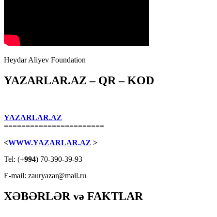
Heydar Aliyev Foundation
YAZARLAR.AZ – QR – KOD
YAZARLAR.AZ
=======================
<
WWW.YAZARLAR.AZ
>
Tel: (
+994
) 70-390-39-93
E-mail: zauryazar@mail.ru
XƏBƏRLƏR və FAKTLAR