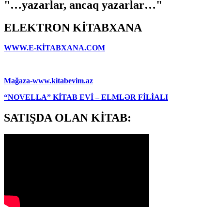
"…yazarlar, ancaq yazarlar…"
ELEKTRON KİTABXANA
WWW.E-KİTABXANA.COM
Mağaza-www.kitabevim.az
“NOVELLA” KİTAB EVİ – ELMLƏR FİLİALI
SATIŞDA OLAN KİTAB: