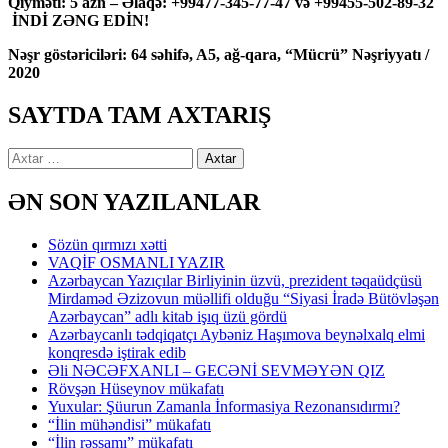
Qiyməti: 5 azn – Əlaqə: +99477-345-77-47 və +99455-502-89-32
İNDİ ZƏNG EDİN!
Nəşr göstəriciləri: 64 səhifə, A5, ağ-qara, “Mücrü” Nəşriyyatı /
2020
SAYTDA TAM AXTARIŞ
Axtarış:
ƏN SON YAZILANLAR
Sözün qırmızı xətti
VAQİF OSMANLI YAZIR
Azərbaycan Yazıçılar Birliyinin üzvü, prezident təqaüdçüsü
Mirdaməd Əzizovun müəllifi olduğu “Siyasi İradə Bütövləşən
Azərbaycan” adlı kitab işıq üzü gördü
Azərbaycanlı tədqiqatçı Aybəniz Haşımova beynəlxalq elmi
konqresdə iştirak edib
Əli NƏCƏFXANLI – GECƏNİ SEVMƏYƏN QIZ
Rövşən Hüseynov mükafatı
Yuxular: Şüurun Zamanla İnformasiya Rezonansıdırmı?
“İlin mühəndisi” mükafatı
“İlin rəssamı” mükafatı