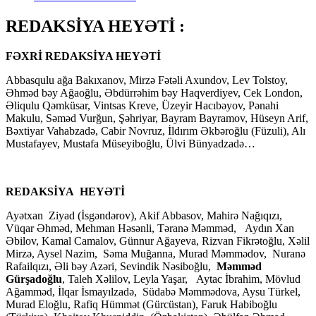
REDAKSİYA HEYƏTİ :
FƏXRİ REDAKSİYA HEYƏTİ
Abbasqulu ağa Bakıxanov, Mirzə Fətəli Axundov, Lev Tolstoy,
Əhməd bəy Ağaoğlu, Əbdürrəhim bəy Haqverdiyev, Cek London,
Əliqulu Qəmküsar, Vintsas Kreve, Üzeyir Hacıbəyov, Pənahi
Makulu, Səməd Vurğun, Şəhriyar, Bayram Bayramov, Hüseyn Arif,
Bəxtiyar Vahabzadə, Cabir Novruz, İldırım Əkbəroğlu (Füzuli), Alı
Mustafayev, Mustafa Müseyiboğlu, Ülvi Bünyadzadə…
REDAKSİYA HEYƏTİ
Ayətxan Ziyad (İsgəndərov), Akif Abbasov, Mahirə Nağıqızı,
Vüqar Əhməd, Mehman Həsənli, Təranə Məmməd, Aydın Xan
Əbilov, Kamal Camalov, Günnur Ağayeva, Rizvan Fikrətoğlu, Xəlil
Mirzə, Aysel Nazim, Səma Muğanna, Murad Məmmədov, Nuranə
Rafailqızı, Əli bəy Azəri, Sevindik Nəsiboğlu,
Məmməd
Gürşadoğlu
, Taleh Xəlilov, Leyla Yaşar, Aytac İbrahim, Mövlud
Ağamməd, İlqar İsmayılzadə, Südabə Məmmədova, Aysu Türkel,
Murad Eloğlu, Rafiq Hümmət (Gürcüstan), Faruk Habiboğlu