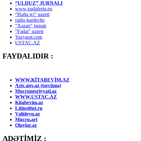
“ULDUZ” JURNALI
www.xudaferin.eu
“Həftə içi” qəzeti
radio-kardeche
“Xəzan” jurnalı
“Fədai” qəzeti
Yazyarat.com
USTAC.AZ
FAYDALIDIR :
WWW.KİTABEVİM.AZ
Aztc.gov.az (tərcümə)
Mucrunesriyyati.az
WWW.USTAC.AZ
Kitabevim.az
Litinstitut.ru
Valideyn.az
Mucru.art
Olaylar.az
ADƏTİMİZ :