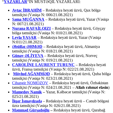
“
YAZARLAR
“IN MÜSTƏQİL YAZARLARI:
Aytac İBRAHİM
– Redaksiya heyəti üzvü, Qax bölgə
təmsilçisi (Vəsiqə N: 006/21.08.2021)
Səma MUĞANNA
– Redaksiya heyəti üzvü, Yazar (Vəsiqə
N: 007/21.08.2021)
Nuranə RAFAİLQIZI
– Redaksiya heyəti üzvü, Göyçay
bölgə təmsilçisi (Vəsiqə N: 010/21.08.2021)
Leyla YAŞAR
– Redaksiya heyəti üzvü, Yazar (Vəsiqə
N:011/21.08.2021)
Əbülfəz ƏHMƏD
– Redaksiya heyəti üzvü, Almaniya
təmsilçisi (Vəsiqə N: 018/21.08.2021)
Günay ƏLİYEVA
– Redaksiya heyəti üzvü, Norveç
təmsilçisi (Vəsiqə N: 019/21.08.2021)
CAROLİNE LAURENT TURUNC
– Redaksiya heyəti
üzvü, Fransa təmsilçisi (Vəsiqə N: 022/21.08.2021)
Mövlud AĞAMMƏD
– Redaksiya heyəti üzvü, Quba bölgə
təmsilçisi (Vəsiqə N: 023/21.08.2021)
Cihangir NOMOZOV
– Redaksiya heyəti üzvü, Özbəkistan
təmsilçisi (Vəsiqə N: 024/21.08.2021 –
Allah rəhmət eləsin
)
Mamedov Namik
–
Yazar, Kəlbəcər təmsilçisi (Vəsiqə N:
025/21.08.2021)
İlqar İsmayılzadə
–
Redaksiya heyəti üzvü – Cənub bölgəsi
üzrə təmsilçisi (Vəsiqə N: 026/21.08.2021)
Məmməd Gürşadoğlu
–
Redaksiya heyəti üzvü, Qarabağ