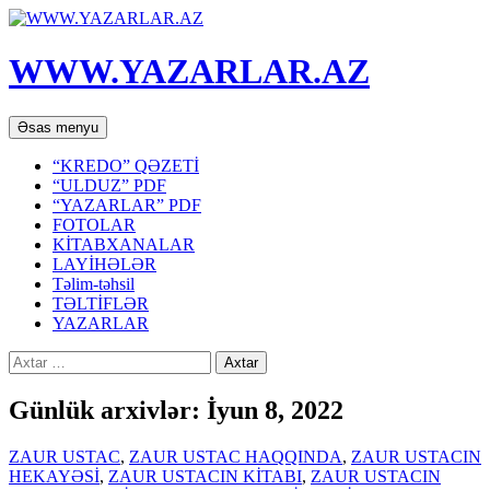
WWW.YAZARLAR.AZ
Axtar
Mühtəviyyata
Əsas menyu
keç
“KREDO” QƏZETİ
“ULDUZ” PDF
“YAZARLAR” PDF
FOTOLAR
KİTABXANALAR
LAYİHƏLƏR
Təlim-təhsil
TƏLTİFLƏR
YAZARLAR
Axtarış:
Günlük arxivlər: İyun 8, 2022
ZAUR USTAC
,
ZAUR USTAC HAQQINDA
,
ZAUR USTACIN
HEKAYƏSİ
,
ZAUR USTACIN KİTABI
,
ZAUR USTACIN