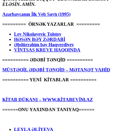
ELƏSİN. AMİN.
Azərbaycanın İlk Veb Saytı (1995)
========= ÖRNƏK YAZARLAR =========
Lev Nikolayeviç Tolstoy
HƏSƏN BƏY ZƏRDABİ
Əbdürrəhim bəy Haqverdiyev
VİNTSAS KREVE HAQQINDA
========== ƏDƏBİ TƏNQİD ==========
MÜSTƏQİL ƏDƏBİ TƏNQİD – MƏTANƏT VAHİD
========== YENİ KİTABLAR ==========
KİTAB DÜKANI – WWW.KİTABEVİM.AZ
======ONU YAXINDAN TANIYAQ======
LEYLA ƏLİYEVA