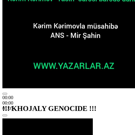
00:00
00:00
!!! KHOJALY GENOCIDE !!!
01:05