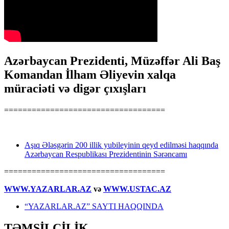
Azərbaycan Prezidenti, Müzəffər Ali Baş
Komandan İlham Əliyevin xalqa
müraciəti və digər çıxışları
===================================
Aşıq Ələsgərin 200 illik yubileyinin qeyd edilməsi haqqında
Azərbaycan Respublikası Prezidentinin Sərəncamı
===================================
WWW.YAZARLAR.AZ
və
WWW.USTAC.AZ
“YAZARLAR.AZ” SAYTI HAQQINDA
TƏMSİLÇİLİK