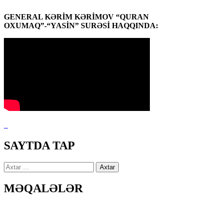
GENERAL KƏRİM KƏRİMOV “QURAN
OXUMAQ”-“YASİN” SURƏSİ HAQQINDA:
SAYTDA TAP
Axtarış:
MƏQALƏLƏR