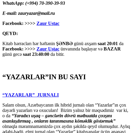
WhatsApp: (+994) 70-390-39-93
E-mail: zauryazar@mail.ru
Facebook: >>>>
Zaur Ustac
QEYD:
Kitab hərracları hər həftənin
ŞƏNBƏ
günü axşam
saat 20:01
da
Facebook: >>>>
Zaur Ustac
ünvanında başlayar və
BAZAR
günü gecə
saat 23:40:00
da bitir.
“YAZARLAR”IN BU SAYI
“YAZARLAR” JURNALI
Salam olsun, Azərbaycanın ilk hibrid jurnalı olan “Yazarlar”ın çox
dəyərli yazarları və oxucuları! Bizim yalnız bir məqsədimiz var ki,
o da
“
Yaradıcı uşaq – gәnclәrin dövrü mәtbuatda çıxışını
asanlaşdırmaq , onların tanınmasına kömәklik göstәrmәk”
olmaqla məramnaməmizdə çox aydın şəkildə qeyd olumuşdur. Aylıq
ədəbi-bədii, elmi jurnal olan “Yazarlar” kitabxanalar üçün ənənəvi