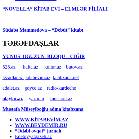
“NOVELLA” KİTAB EVİ – ELMLƏR FİLİALI
Südabə Məmmədova – “Debüt” kitabı
TƏRƏFDAŞLAR
YUNUS OĞUZUN BLOQU – CIĞIR
525.az
hafta.az
kultur.az
butov.az
tezadlar.az
kitabevim.az
kitabxana.net
adalet.az
goyce.az
radio-kardeche
olaylar.az
yazar.in
mustaqil.az
Mustafa Müseyiboğlu adına kitabxana
WWW.KİTABEVİM.AZ
WWW.BEYDEMİR.RU
“Ədəbi ovqat” jurnalı
Edebiyyatqazeti.az