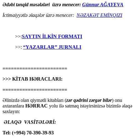
Ədəbi tənqid məsələləri üzrə menecer:
Günnur AĞAYEVA
İctimaiyyətlə əlaqələr üzrə menecer:
NƏZAKƏT EMİNQIZI
>>:
SAYTIN İLKİN FORMATI
>>:
“YAZARLAR” JURNALI
=======================
>>> KİTAB HƏRACLARI:
=======================
Əlinizdə olan qiymətli kitabları (
zər qədrini zərgər bilər
) onu
axtaranlara
HƏRRAC
yolu ilə satmaq istəyirsinizsə bizimlə əlaqə
saxlayın:
ƏLAQƏ VASİTƏLƏRİ:
Tel: (+994) 70-390-39-93