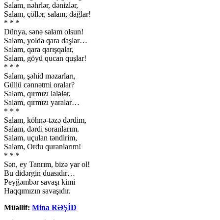
Salam, nəhrlər, dənizlər,
Salam, çöllər, salam, dağlar!
* * *
Dünya, sənə salam olsun!
Salam, yolda qara daşlar…
Salam, qara qarışqalar,
Salam, göyü qucan quşlar!
* * *
Salam, şəhid məzarları,
Güllü cənnətmi oralar?
Salam, qırmızı lalələr,
Salam, qırmızı yaralar…
* * *
Salam, köhnə-təzə dərdim,
Salam, dərdi soranlarım.
Salam, uçulan təndirim,
Salam, Ordu quranlarım!
* * *
Sən, ey Tanrım, bizə yar ol!
Bu didərgin duasıdır…
Peyğəmbər savaşı kimi
Haqqımızın savaşıdır.
Müəllif:
Mina RƏŞİD