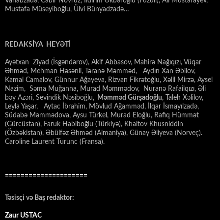
Vahabzadə, Cabir Novruz, İldırım Əkbəroğlu (Füzuli), Alı Mustafayev,
Mustafa Müseyiboğlu, Ülvi Bünyadzadə…
REDAKSİYA HEYƏTİ
Ayətxan Ziyad (İsgəndərov), Akif Abbasov, Mahirə Nağıqızı, Vüqar
Əhməd, Mehman Həsənli, Təranə Məmməd, Aydın Xan Əbilov,
Kamal Camalov, Günnur Ağayeva, Rizvan Fikrətoğlu, Xəlil Mirzə, Aysel
Nazim, Səma Muğanna, Murad Məmmədov, Nuranə Rafailqızı, Əli
bəy Azəri, Sevindik Nəsiboğlu,
Məmməd Gürşadoğlu
, Taleh Xəlilov,
Leyla Yaşar, Aytac İbrahim, Mövlud Ağamməd, İlqar İsmayılzadə,
Südabə Məmmədova, Aysu Türkel, Murad Eloğlu, Rafiq Hümmət
(Gürcüstan), Faruk Habiboğlu (Türkiyə), Khaitov Khusniddin
(Özbəkistan), Əbülfəz Əhməd (Almaniya), Günay Əliyeva (Norveç).
Caroline Laurent Turunc (Fransa).
=====================
Təsisçi və Baş redaktor:
Zaur USTAC