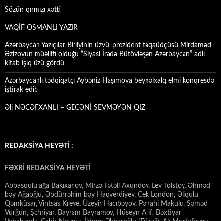
Sözün qırmızı xətti
VAQİF OSMANLI YAZIR
Azərbaycan Yazıçılar Birliyinin üzvü, prezident təqaüdçüsü Mirdaməd
Əzizovun müəllifi olduğu “Siyasi İradə Bütövləşən Azərbaycan” adlı
kitab işıq üzü gördü
Azərbaycanlı tədqiqatçı Aybəniz Haşımova beynəlxalq elmi konqresdə
iştirak edib
Əli NƏCƏFXANLI – GECƏNİ SEVMƏYƏN QIZ
REDAKSİYA HEYƏTİ :
FƏXRİ REDAKSİYA HEYƏTİ
Abbasqulu ağa Bakıxanov, Mirzə Fətəli Axundov, Lev Tolstoy, Əhməd
bəy Ağaoğlu, Əbdürrəhim bəy Haqverdiyev, Cek London, Əliqulu
Qəmküsar, Vintsas Kreve, Üzeyir Hacıbəyov, Pənahi Makulu, Səməd
Vurğun, Şəhriyar, Bayram Bayramov, Hüseyn Arif, Bəxtiyar