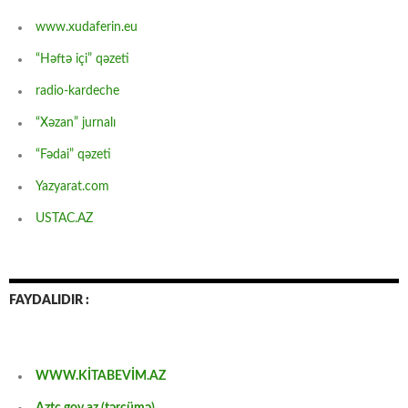
www.xudaferin.eu
“Həftə içi” qəzeti
radio-kardeche
“Xəzan” jurnalı
“Fədai” qəzeti
Yazyarat.com
USTAC.AZ
FAYDALIDIR :
WWW.KİTABEVİM.AZ