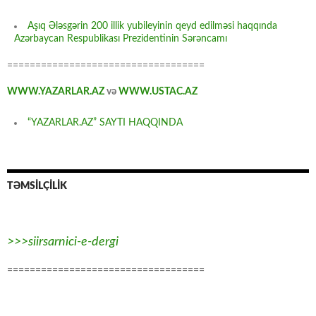
Aşıq Ələsgərin 200 illik yubileyinin qeyd edilməsi haqqında
Azərbaycan Respublikası Prezidentinin Sərəncamı
===================================
WWW.YAZARLAR.AZ
və
WWW.USTAC.AZ
“YAZARLAR.AZ” SAYTI HAQQINDA
TƏMSİLÇİLİK
>>>siirsarnici-e-dergi
===================================