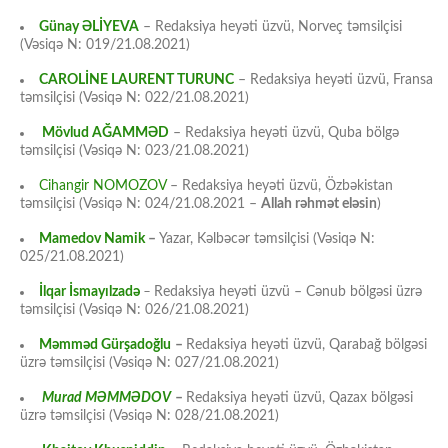
Günay ƏLİYEVA
– Redaksiya heyəti üzvü, Norveç təmsilçisi
(Vəsiqə N: 019/21.08.2021)
CAROLİNE LAURENT TURUNC
– Redaksiya heyəti üzvü, Fransa
təmsilçisi (Vəsiqə N: 022/21.08.2021)
Mövlud AĞAMMƏD
– Redaksiya heyəti üzvü, Quba bölgə
təmsilçisi (Vəsiqə N: 023/21.08.2021)
Cihangir NOMOZOV
– Redaksiya heyəti üzvü, Özbəkistan
təmsilçisi (Vəsiqə N: 024/21.08.2021 –
Allah rəhmət eləsin
)
Mamedov Namik
–
Yazar, Kəlbəcər təmsilçisi (Vəsiqə N:
025/21.08.2021)
İlqar İsmayılzadə
–
Redaksiya heyəti üzvü – Cənub bölgəsi üzrə
təmsilçisi (Vəsiqə N: 026/21.08.2021)
Məmməd Gürşadoğlu
–
Redaksiya heyəti üzvü, Qarabağ bölgəsi
üzrə təmsilçisi (Vəsiqə N: 027/21.08.2021)
Murad MƏMMƏDOV
–
Redaksiya heyəti üzvü, Qazax bölgəsi
üzrə təmsilçisi (Vəsiqə N: 028/21.08.2021)