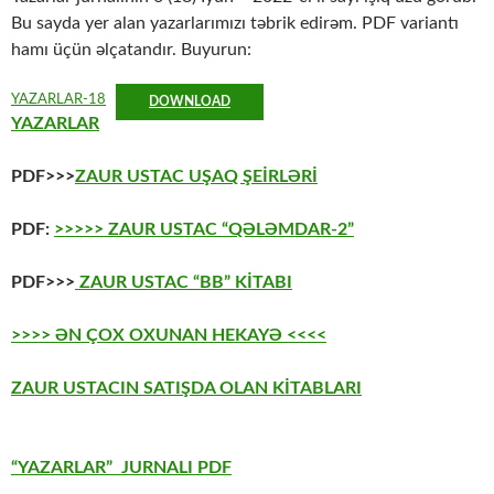
Bu sayda yer alan yazarlarımızı təbrik edirəm. PDF variantı
hamı üçün əlçatandır. Buyurun:
YAZARLAR-18
DOWNLOAD
YAZARLAR
PDF>>>
ZAUR USTAC UŞAQ ŞEİRLƏRİ
PDF:
>>>>> ZAUR USTAC “QƏLƏMDAR-2”
PDF>>>
ZAUR USTAC “BB” KİTABI
>>>> ƏN ÇOX OXUNAN HEKAYƏ <<<<
ZAUR USTACIN SATIŞDA OLAN KİTABLARI
“YAZARLAR” JURNALI PDF