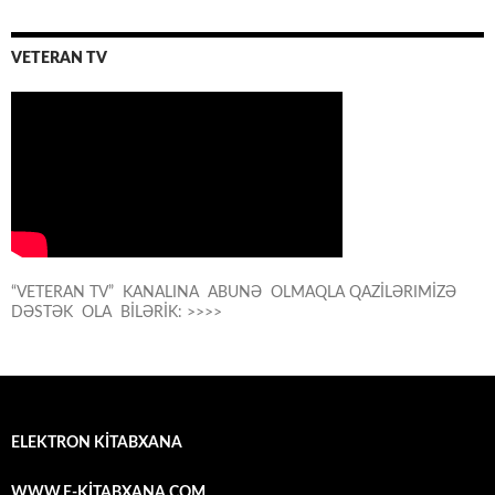
VETERAN TV
“VETERAN TV” KANALINA ABUNƏ OLMAQLA QAZİLƏRIMİZƏ
DƏSTƏK OLA BİLƏRİK: >>>>
ELEKTRON KİTABXANA
WWW.E-KİTABXANA.COM