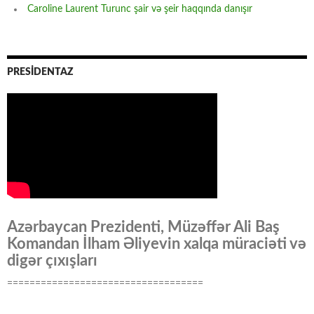
Caroline Laurent Turunc şair və şeir haqqında danışır
PRESİDENTAZ
Azərbaycan Prezidenti, Müzəffər Ali Baş
Komandan İlham Əliyevin xalqa müraciəti və
digər çıxışları
===================================