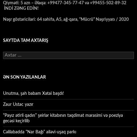
Qiyməti: 5 azn – Əlaqə: +99477-345-77-47 və +99455-502-89-32
İNDİ ZƏNG EDİN!
Nəşr göstəriciləri: 64 səhifə, A5, ağ-qara, “Mücrü” Nəşriyyatı / 2020
SAYTDA TAM AXTARIŞ
Axtarış:
ƏN SON YAZILANLAR
Unutma, şah babam Xətai başdı!
Zaur Ustac yazır
“Payız ətirli qadın” şeirlər kitabının təqdimat mərasimi və poeziya
gecəsi keçirilib
Cəlilabadda “Nar Bağı” ailəvi-uşaq parkı