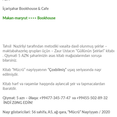
İçərişəhər Bookhouse & Cafe
Məkan-marşrut >>>> Bookhouse
Təhsil Nazirliyi tərəfindən metodiki vəsaitə daxil olunmuş şeirlər –
məktəbəhazırlıq qrupları üçün – Zaur Ustacın “Güllünün Şeirləri” kitabı
. Qiyməti 5 AZN şəhərimizin əsas kitab mağazalarından soruşa
bilərsiniz.
Kitab “Mücrü” nəşriyyatının
“Çoxbilmiş”
uşaq seriyasında nəşr
edilmişdir.
Kitab hərf və rəqəmlər haqqında əyləncəli şeir və tapmacalardan
ibarətdir.
Qiymət: 5 azn – Əlaqə: +99477-345-77-47 və +99455-502-89-32
İNDİ ZƏNG EDİN!
Nəşr göstəriciləri: 56 səhifə, A5, ağ-qara, “Mücrü” Nəşriyyatı / 2020