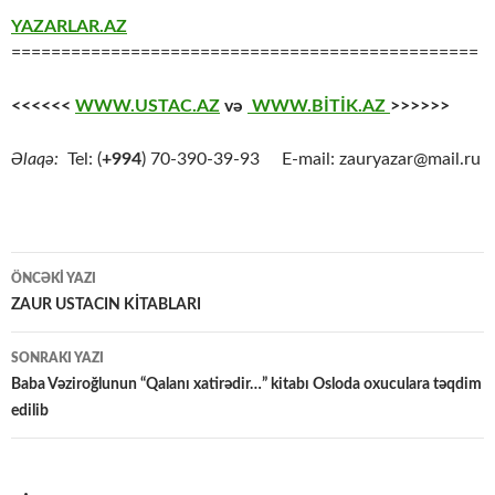
YAZARLAR.AZ
===============================================
<<<<<<
WWW.USTAC.AZ
və
WWW.BİTİK.AZ
>>>>>>
Əlaqə:
Tel: (
+994
) 70-390-39-93 E-mail: zauryazar@mail.ru
Yazılar
ÖNCƏKI YAZI
üzrə
ZAUR USTACIN KİTABLARI
naviqasiya
SONRAKI YAZI
Baba Vəziroğlunun “Qalanı xatirədir…” kitabı Osloda oxuculara təqdim
edilib