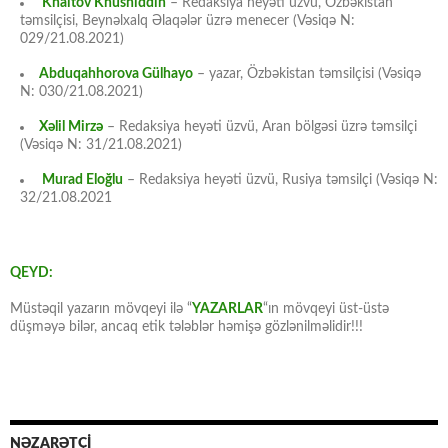
Khaitov Khusniddin
– Redaksiya heyəti üzvü, Özbəkistan
təmsilçisi, Beynəlxalq Əlaqələr üzrə menecer (Vəsiqə N:
029/21.08.2021)
Abduqahhorova Gülhayo
– yazar, Özbəkistan təmsilçisi (Vəsiqə
N: 030/21.08.2021)
Xəlil Mirzə
– Redaksiya heyəti üzvü, Aran bölgəsi üzrə təmsilçi
(Vəsiqə N: 31/21.08.2021)
Murad Eloğlu
– Redaksiya heyəti üzvü, Rusiya təmsilçi (Vəsiqə N:
32/21.08.2021
QEYD:
Müstəqil yazarın mövqeyi ilə “
YAZARLAR
“ın mövqeyi üst-üstə
düşməyə bilər, ancaq etik tələblər həmişə gözlənilməlidir!!!
NƏZARƏTÇİ