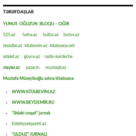
TƏRƏFDAŞLAR
YUNUS OĞUZUN BLOQU – CIĞIR
525.az
hafta.az
kultur.az
butov.az
tezadlar.az
kitabevim.az
kitabxana.net
adalet.az
goyce.az
radio-kardeche
olaylar.az
yazar.in
mustaqil.az
Mustafa Müseyiboğlu adına kitabxana
WWW.KİTABEVİM.AZ
WWW.BEYDEMİR.RU
“Ədəbi ovqat” jurnalı
Edebiyyatqazeti.az
“ULDUZ” JURNALI