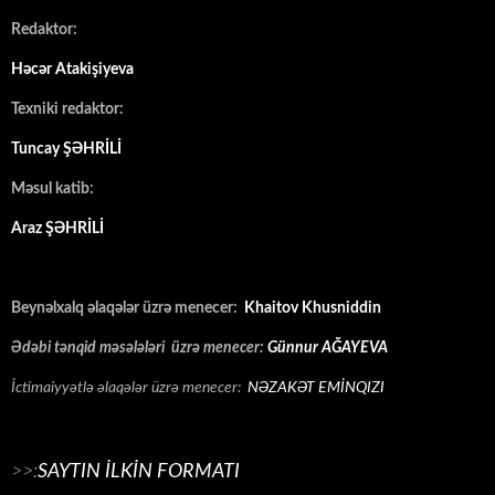
Redaktor:
Həcər Atakişiyeva
Texniki redaktor:
Tuncay ŞƏHRİLİ
Məsul katib:
Araz ŞƏHRİLİ
Beynəlxalq əlaqələr üzrə menecer:
Khaitov Khusniddin
Ədəbi tənqid məsələləri üzrə menecer:
Günnur AĞAYEVA
İctimaiyyətlə əlaqələr üzrə menecer:
NƏZAKƏT EMİNQIZI
>>:
SAYTIN İLKİN FORMATI