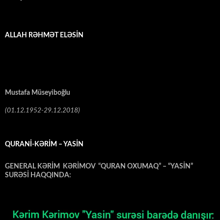
ALLAH RƏHMƏT ELƏSİN
Mustafa Müseyiboğlu
(01.12.1952-29.12.2018)
QURANİ-KƏRİM – YASİN
GENERAL KƏRİM KƏRİMOV “QURAN OXUMAQ” – “YASİN”
SURƏSİ HAQQINDA:
Video
Oynadıcı