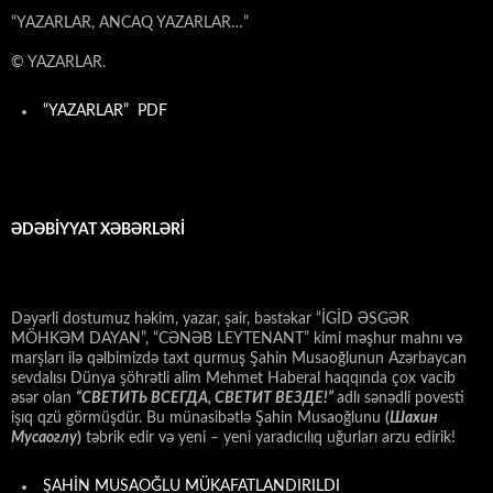
“YAZARLAR, ANCAQ YAZARLAR…”
© YAZARLAR.
“YAZARLAR” PDF
ƏDƏBİYYAT XƏBƏRLƏRİ
Dəyərli dostumuz həkim, yazar, şair, bəstəkar “İGİD ƏSGƏR
MÖHKƏM DAYAN”, “CƏNƏB LEYTENANT” kimi məşhur mahnı və
marşları ilə qəlbimizdə taxt qurmuş Şahin Musaoğlunun Azərbaycan
sevdalısı Dünya şöhrətli alim Mehmet Haberal haqqında çox vacib
əsər olan
“СВЕТИТЬ ВСЕГДА, СВЕТИТ ВЕЗДЕ!”
adlı sənədli povesti
işıq qzü görmüşdür. Bu münasibətlə Şahin Musaoğlunu
(
Шахин
Мусаоглу
)
təbrik edir və yeni – yeni yaradıcılıq uğurları arzu edirik!
ŞAHİN MUSAOĞLU MÜKAFATLANDIRILDI