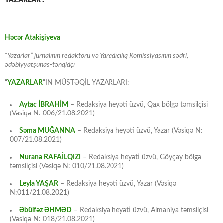
YAZARLAR :
Həcər Atakişiyeva
“Yazarlar” jurnalının redaktoru və Yaradıcılıq Komissiyasının sədri,
ədəbiyyatşünas-tənqidçı
“
YAZARLAR
“IN MÜSTƏQİL YAZARLARI:
Aytac İBRAHİM
– Redaksiya heyəti üzvü, Qax bölgə təmsilçisi
(Vəsiqə N: 006/21.08.2021)
Səma MUĞANNA
– Redaksiya heyəti üzvü, Yazar (Vəsiqə N:
007/21.08.2021)
Nuranə RAFAİLQIZI
– Redaksiya heyəti üzvü, Göyçay bölgə
təmsilçisi (Vəsiqə N: 010/21.08.2021)
Leyla YAŞAR
– Redaksiya heyəti üzvü, Yazar (Vəsiqə
N:011/21.08.2021)
Əbülfəz ƏHMƏD
– Redaksiya heyəti üzvü, Almaniya təmsilçisi
(Vəsiqə N: 018/21.08.2021)