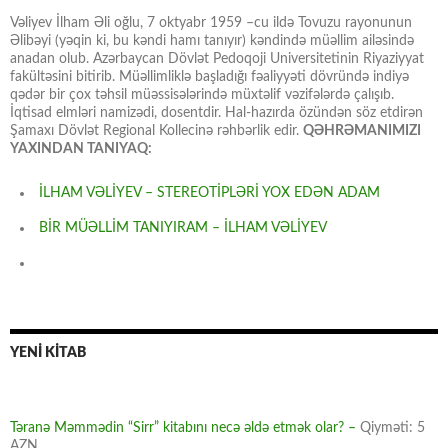
Vəliyev İlham Əli oğlu, 7 oktyabr 1959 –cu ildə Tovuzu rayonunun
Əlibəyi (yəqin ki, bu kəndi hamı tanıyır) kəndində müəllim ailəsində
anadan olub. Azərbaycan Dövlət Pedoqoji Universitetinin Riyaziyyat
fakültəsini bitirib. Müəllimliklə başladığı fəaliyyəti dövründə indiyə
qədər bir çox təhsil müəssisələrində müxtəlif vəzifələrdə çalışıb.
İqtisad elmləri namizədi, dosentdir. Hal-hazırda özündən söz etdirən
Şamaxı Dövlət Regional Kollecinə rəhbərlik edir.
QƏHRƏMANIMIZI
YAXINDAN TANIYAQ:
İLHAM VƏLİYEV – STEREOTİPLƏRİ YOX EDƏN ADAM
BİR MÜƏLLİM TANIYIRAM – İLHAM VƏLİYEV
YENİ KİTAB
Təranə Məmmədin “Sirr” kitabını necə əldə etmək olar? –
Qiyməti: 5
AZN