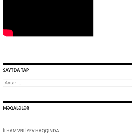
SAYTDA TAP
Axtarış:
MƏQALƏLƏR
İLHAM VƏLİYEV HAQQINDA