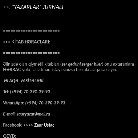
>>:
“YAZARLAR” JURNALI
=======================
>>> KİTAB HƏRACLARI:
=======================
Əlinizdə olan qiymətli kitabları (
zər qədrini zərgər bilər
) onu axtaranlara
HƏRRAC
yolu ilə satmaq istəyirsinizsə bizimlə əlaqə saxlayın:
ƏLAQƏ VASİTƏLƏRİ:
Tel: (+994) 70-390-39-93
WhatsApp: (+994) 70-390-39-93
E-mail: zauryazar@mail.ru
Facebook: >>>>
Zaur Ustac
QEYD: