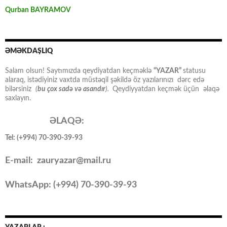
Qurban BAYRAMOV
ƏMƏKDAŞLIQ
Salam olsun! Saytımızda qeydiyatdan keçməklə
“YAZAR”
statusu
alaraq, istədiyiniz vaxtda müstəqil şəkildə öz yazılarınızı dərc edə
bilərsiniz
(
bu çox sadə və asandır
).
Qeydiyyatdan keçmək üçün əlaqə
saxlayın.
ƏLAQƏ:
Tel: (+994) 70-390-39-93
E-mail: zauryazar@mail.ru
WhatsApp: (
+994
) 70-390-39-93