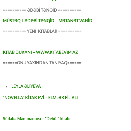
========== ƏDƏBİ TƏNQİD ==========
MÜSTƏQİL ƏDƏBİ TƏNQİD – MƏTANƏT VAHİD
========== YENİ KİTABLAR ==========
KİTAB DÜKANI – WWW.KİTABEVİM.AZ
======ONU YAXINDAN TANIYAQ======
LEYLA ƏLİYEVA
“NOVELLA” KİTAB EVİ – ELMLƏR FİLİALI
Südabə Məmmədova – “Debüt” kitabı