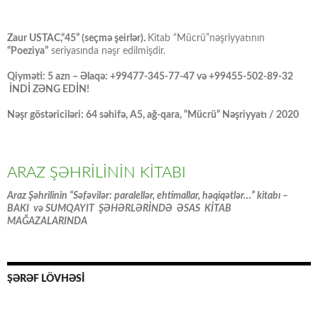
Zaur USTAC,“45” (seçmə şeirlər).
Kitab “Mücrü”nəşriyyatının
“Poeziya”
seriyasında nəşr edilmişdir.
Qiyməti: 5 azn – Əlaqə: +99477-345-77-47 və +99455-502-89-32
İNDİ ZƏNG EDİN!
Nəşr göstəriciləri: 64 səhifə, A5, ağ-qara, “Mücrü” Nəşriyyatı / 2020
ARAZ ŞƏHRİLİNİN KİTABI
Araz Şəhrilinin “Səfəvilər: paralellər, ehtimallar, həqiqətlər…” kitabı –
BAKI və SUMQAYIT ŞƏHƏRLƏRİNDƏ ƏSAS KİTAB
MAĞAZALARINDA
ŞƏRƏF LÖVHƏSİ