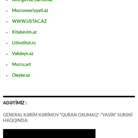
Aztc.gov.az (tərcümə)
Mucrunesriyyati.az
WWW.USTAC.AZ
Kitabevim.az
Litinstitut.ru
Valideyn.az
Mucru.art
Olaylar.az
ADƏTİMİZ :
GENERAL KƏRİM KƏRİMOV “QURAN OXUMAQ”-“YASİN” SURƏSİ
HAQQINDA: