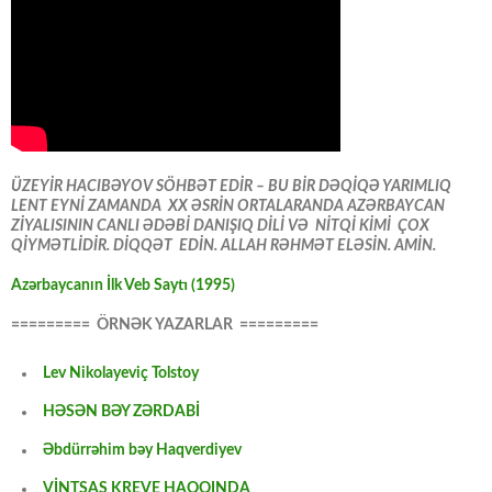
ÜZEYİR HACIBƏYOV SÖHBƏT EDİR – BU BİR DƏQİQƏ YARIMLIQ
LENT EYNİ ZAMANDA XX ƏSRİN ORTALARANDA AZƏRBAYCAN
ZİYALISININ CANLI ƏDƏBİ DANIŞIQ DİLİ VƏ NİTQİ KİMİ ÇOX
QİYMƏTLİDİR. DİQQƏT EDİN. ALLAH RƏHMƏT ELƏSİN. AMİN.
Azərbaycanın İlk Veb Saytı (1995)
========= ÖRNƏK YAZARLAR =========
Lev Nikolayeviç Tolstoy
HƏSƏN BƏY ZƏRDABİ
Əbdürrəhim bəy Haqverdiyev
VİNTSAS KREVE HAQQINDA