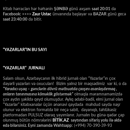
Kitab hərracları hər həftənin
ŞƏNBƏ
günü axşam
saat 20:01
da
Facebook: >>>>
Zaur Ustac
ünvanında başlayar və
BAZAR
günü gecə
saat 23:40:00
da bitir.
“YAZARLAR”IN BU SAYI
“YAZARLAR” JURNALI
Salam olsun, Azərbaycanın ilk hibrid jurnalı olan “Yazarlar”ın çox
dəyərli yazarları və oxucuları! Bizim yalnız bir məqsədimiz var ki, o da
“
Yaradıcı uşaq – gәnclәrin dövrü mәtbuatda çıxışını asanlaşdırmaq ,
onların tanınmasına kömәklik göstәrmәk”
olmaqla məramnaməmizdə
çox aydın şəkildə qeyd olumuşdur. Aylıq ədəbi-bədii, elmi jurnal olan
“Yazarlar” kitabxanalar üçün ənənəvi qaydada məhdud sayda nəşr
olunur və elektron formatda bir neçə sabit, dayanıqlı, təhlükəsiz
platformadan PULSUZ olaraq yayımlanır. Jurnalın bu günə qədər çap
olunmuş bütün nömrələrini
BİTİK.AZ
saytından sifariş yolu ilə əldə
edə bilərsiniz. Eyni zamanda Wahtsapp:
(+994) 70-390-39-93