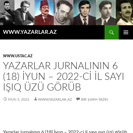
Axtar
WWW.YAZARLAR.AZ
MÜHTƏVIYYATA
ƏSAS
KEÇ
MENYU
WWW.USTAC.AZ
YAZARLAR JURNALININ 6
(18) İYUN – 2022-CI IL SAYI
IŞIQ ÜZÜ GÖRÜB
İYUN 3, 2022
WWW.YAZARLAR.AZ
BIR ŞƏRH YAZIN
Yazarlar jurnalının 6 (18) İyun – 2022-ci il sayı ışıq üzü görüb.