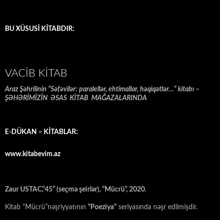
BU XÜSUSİ KİTABDIR:
VACIB KITAB
Araz Şəhrilinin “Səfəvilər: paralellər, ehtimallar, həqiqətlər…” kitabı –
ŞƏHƏRİMİZİN ƏSAS KİTAB MAĞAZALARINDA
E-DÜKAN – KİTABLAR:
www.kitabevim.az
Zaur USTAC,“45” (seçmə şeirlər), “Mücrü”, 2020.
Kitab “Mücrü”nəşriyyatının
“Poeziya”
seriyasında nəşr edilmişdir.