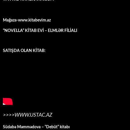
Mağaza-www.kitabevim.az
“NOVELLA” KİTAB EVİ – ELMLƏR FİLİALI
SATIŞDA OLAN KİTAB:
>>>>WWW.USTAC.AZ
Südabə Məmmədova – “Debüt” kitabı