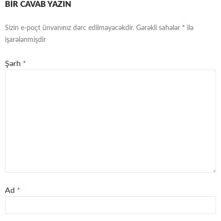
BIR CAVAB YAZIN
Sizin e-poçt ünvanınız dərc edilməyəcəkdir.
Gərəkli sahələr
*
ilə
işarələnmişdir
Şərh
*
Ad
*