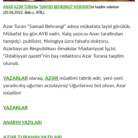
ANAR
AZƏR TURAN
a
“SƏMƏD BEHRƏNGİ” MÜKAFATI
nı təqdim edərkən
(20.06.2022. Bakı ş. AYB,).
Azər Turan “Səməd Behrəngi” adına mükafata layid görülüb.
Mükafat bu gün AYB sədri, Xalq yazıcısı Anar tərəfindən
tənqidçi, publisist, filologiya üzrə fəlsəfə doktoru,
Azərbaycan Respublikası Əməkdar Mədəniyyət İşçisi.
“Ədəbiyyat qəzeti”nin baş redaktoru Azər Turana təqdim
olunub.
YAZARLAR
olaraq,
AZƏR
müəllimi təbrik edir, yeni-yeni
yaradıcılıq uğurları arzulayırıq! Uğurlarınız bol olsun, Azər
müəllim!
YAZARLAR
ANARIN YAZILARI
AZƏR TURANIN YAZILARI