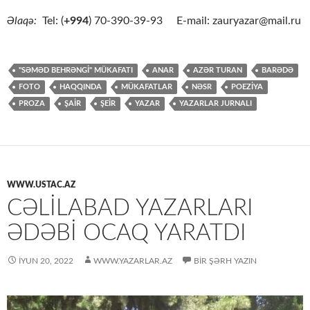
Əlaqə:
Tel: (
+994
) 70-390-39-93 E-mail: zauryazar@mail.ru
"SƏMƏD BEHRƏNGI" MÜKAFATI
ANAR
AZƏR TURAN
BARƏDƏ
FOTO
HAQQINDA
MÜKAFATLAR
NƏSR
POEZİYA
PROZA
ŞAİR
ŞEİR
YAZAR
YAZARLAR JURNALI
WWW.USTAC.AZ
CƏLILABAD YAZARLARI
ƏDƏBI OCAQ YARATDI
İYUN 20, 2022
WWW.YAZARLAR.AZ
BIR ŞƏRH YAZIN