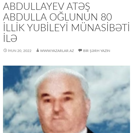
ABDULLAYEV ATƏŞ
ABDULLA OĞLUNUN 80
ILLIK YUBILEYI MÜNASIBƏTI
ILƏ
İYUN 20, 2022
WWW.YAZARLAR.AZ
BIR ŞƏRH YAZIN