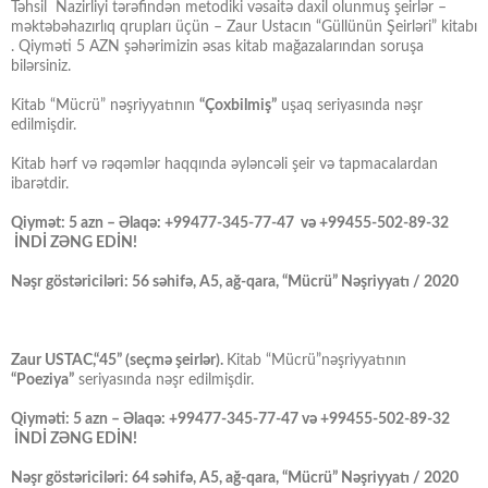
Təhsil Nazirliyi tərəfindən metodiki vəsaitə daxil olunmuş şeirlər –
məktəbəhazırlıq qrupları üçün – Zaur Ustacın “Güllünün Şeirləri” kitabı
. Qiyməti 5 AZN şəhərimizin əsas kitab mağazalarından soruşa
bilərsiniz.
Kitab “Mücrü” nəşriyyatının
“Çoxbilmiş”
uşaq seriyasında nəşr
edilmişdir.
Kitab hərf və rəqəmlər haqqında əyləncəli şeir və tapmacalardan
ibarətdir.
Qiymət: 5 azn – Əlaqə: +99477-345-77-47 və +99455-502-89-32
İNDİ ZƏNG EDİN!
Nəşr göstəriciləri: 56 səhifə, A5, ağ-qara, “Mücrü” Nəşriyyatı / 2020
Zaur USTAC,“45” (seçmə şeirlər).
Kitab “Mücrü”nəşriyyatının
“Poeziya”
seriyasında nəşr edilmişdir.
Qiyməti: 5 azn – Əlaqə: +99477-345-77-47 və +99455-502-89-32
İNDİ ZƏNG EDİN!
Nəşr göstəriciləri: 64 səhifə, A5, ağ-qara, “Mücrü” Nəşriyyatı / 2020