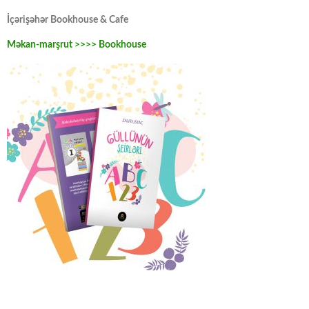
İçərişəhər Bookhouse & Cafe
Məkan-marşrut >>>> Bookhouse