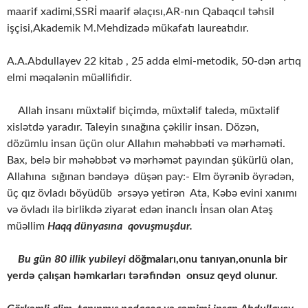
maarif xadimi,SSRİ maarif əlaçısı,AR-nın Qabaqcıl təhsil
işçisi,Akademik M.Mehdizadə mükafatı laureatıdır.
A.A.Abdullayev 22 kitab , 25 adda elmi-metodik, 50-dən artıq
elmi məqalənin müəllifidir.
Allah insanı müxtəlif biçimdə, müxtəlif taledə, müxtəlif
xislətdə yaradır. Taleyin sınağına çəkilir insan. Dözən,
dözümlu insan üçün olur Allahın məhəbbəti və mərhəməti.
Bax, belə bir məhəbbət və mərhəmət payından şükürlü olan,
Allahına sığınan bəndəyə düşən pay:- Elm öyrənib öyrədən,
üç qız övladı böyüdüb ərsəyə yetirən Ata, Kəbə evini xanımı
və övladı ilə birlikdə ziyarət edən inanclı İnsan olan Atəş
müəllim
Haqq dünyasına qovuşmuşdur.
Bu gün 80 illik yubileyi
döğmaları,onu tanıyan,onunla bir
yerdə çalışan həmkarları tərəfindən onsuz qeyd olunur.