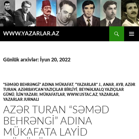
Axtar
WWW.YAZARLAR.AZ
MÜHTƏVIYYATA
ƏSAS
KEÇ
MENYU
Günlük arxivlər: İyun 20, 2022
"SƏMƏD BEHRƏNGI" ADINA MÜKAFAT
,
"YAZARLAR" J.
,
ANAR
,
AYB
,
AZƏR
TURAN
,
AZƏRBAYCAN YAZIÇILAR BIRLIYI
,
BEYNƏLXALQ YAZIÇILAR
GÜNÜ
,
İLİN YAZARI
,
MÜKAFATLAR
,
WWW.USTAC.AZ
,
YAZARLAR
,
YAZARLAR JURNALI
AZƏR TURAN “SƏMƏD
BEHRƏNGI” ADINA
MÜKAFATA LAYID