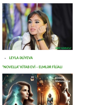
LEYLA ƏLİYEVA
“NOVELLA” KİTAB EVİ – ELMLƏR FİLİALI