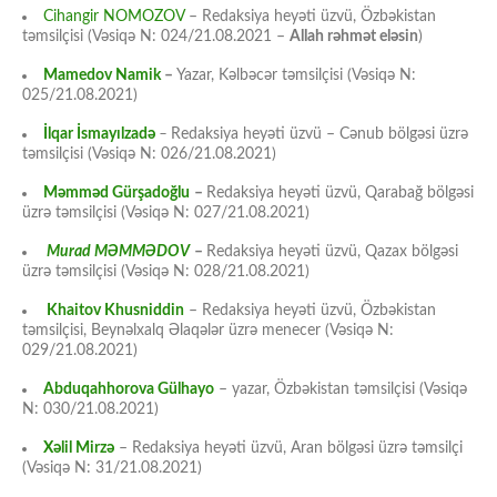
Cihangir NOMOZOV
– Redaksiya heyəti üzvü, Özbəkistan
təmsilçisi (Vəsiqə N: 024/21.08.2021 –
Allah rəhmət eləsin
)
Mamedov Namik
–
Yazar, Kəlbəcər təmsilçisi (Vəsiqə N:
025/21.08.2021)
İlqar İsmayılzadə
–
Redaksiya heyəti üzvü – Cənub bölgəsi üzrə
təmsilçisi (Vəsiqə N: 026/21.08.2021)
Məmməd Gürşadoğlu
–
Redaksiya heyəti üzvü, Qarabağ bölgəsi
üzrə təmsilçisi (Vəsiqə N: 027/21.08.2021)
Murad MƏMMƏDOV
–
Redaksiya heyəti üzvü, Qazax bölgəsi
üzrə təmsilçisi (Vəsiqə N: 028/21.08.2021)
Khaitov Khusniddin
– Redaksiya heyəti üzvü, Özbəkistan
təmsilçisi, Beynəlxalq Əlaqələr üzrə menecer (Vəsiqə N:
029/21.08.2021)
Abduqahhorova Gülhayo
– yazar, Özbəkistan təmsilçisi (Vəsiqə
N: 030/21.08.2021)
Xəlil Mirzə
– Redaksiya heyəti üzvü, Aran bölgəsi üzrə təmsilçi
(Vəsiqə N: 31/21.08.2021)