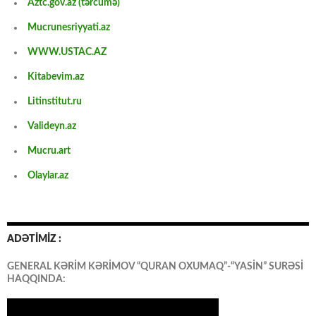
Aztc.gov.az (tərcümə)
Mucrunesriyyati.az
WWW.USTAC.AZ
Kitabevim.az
Litinstitut.ru
Valideyn.az
Mucru.art
Olaylar.az
ADƏTİMİZ :
GENERAL KƏRİM KƏRİMOV “QURAN OXUMAQ”-“YASİN” SURƏSİ
HAQQINDA: