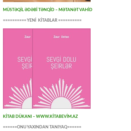
MÜSTƏQİL ƏDƏBİ TƏNQİD – MƏTANƏT VAHİD
========== YENİ KİTABLAR ==========
KİTAB DÜKANI – WWW.KİTABEVİM.AZ
======ONU YAXINDAN TANIYAQ======