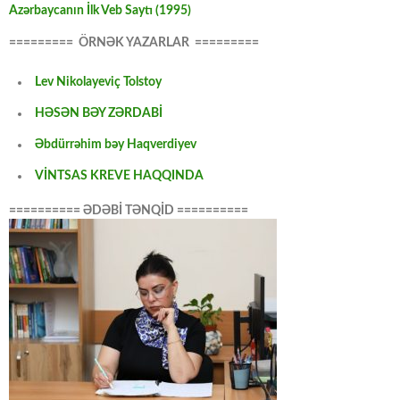
Azərbaycanın İlk Veb Saytı (1995)
========= ÖRNƏK YAZARLAR =========
Lev Nikolayeviç Tolstoy
HƏSƏN BƏY ZƏRDABİ
Əbdürrəhim bəy Haqverdiyev
VİNTSAS KREVE HAQQINDA
========== ƏDƏBİ TƏNQİD ==========