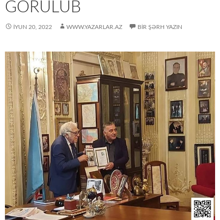
GÖRÜLÜB
İYUN 20, 2022
WWW.YAZARLAR.AZ
BIR ŞƏRH YAZIN