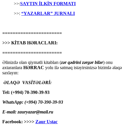
>>:
SAYTIN İLKİN FORMATI
>>:
“YAZARLAR” JURNALI
=======================
>>> KİTAB HƏRACLARI:
=======================
Əlinizdə olan qiymətli kitabları (
zər qədrini zərgər bilər
) onu
axtaranlara
HƏRRAC
yolu ilə satmaq istəyirsinizsə bizimlə əlaqə
saxlayın:
ƏLAQƏ VASİTƏLƏRİ:
Tel: (+994) 70-390-39-93
WhatsApp: (+994) 70-390-39-93
E-mail: zauryazar@mail.ru
Facebook: >>>>
Zaur Ustac