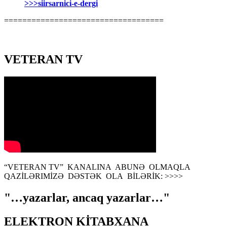
>>>siirsarnici-e-dergi
===================================
VETERAN TV
“VETERAN TV” KANALINA ABUNƏ OLMAQLA
QAZİLƏRIMİZƏ DƏSTƏK OLA BİLƏRİK: >>>>
"…yazarlar, ancaq yazarlar…"
ELEKTRON KİTABXANA