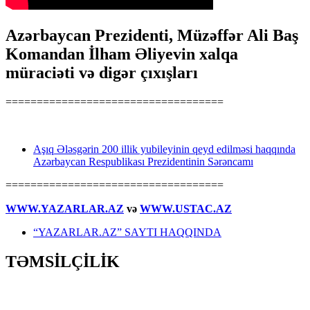
Azərbaycan Prezidenti, Müzəffər Ali Baş
Komandan İlham Əliyevin xalqa
müraciəti və digər çıxışları
===================================
Aşıq Ələsgərin 200 illik yubileyinin qeyd edilməsi haqqında
Azərbaycan Respublikası Prezidentinin Sərəncamı
===================================
WWW.YAZARLAR.AZ
və
WWW.USTAC.AZ
“YAZARLAR.AZ” SAYTI HAQQINDA
TƏMSİLÇİLİK