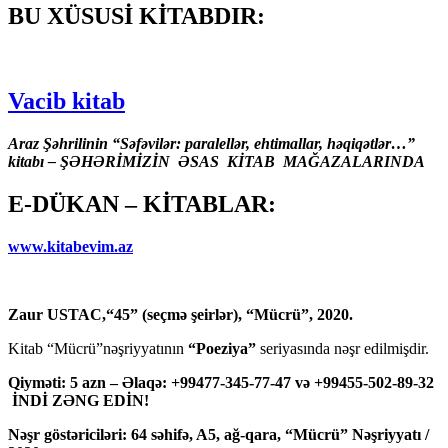
BU XÜSUSİ KİTABDIR:
Vacib kitab
Araz Şəhrilinin “Səfəvilər: paralellər, ehtimallar, həqiqətlər…”
kitabı – ŞƏHƏRİMİZİN ƏSAS KİTAB MAĞAZALARINDA
E-DÜKAN – KİTABLAR:
www.kitabevim.az
Zaur USTAC,“45” (seçmə şeirlər), “Mücrü”, 2020.
Kitab “Mücrü”nəşriyyatının
“Poeziya”
seriyasında nəşr edilmişdir.
Qiyməti: 5 azn – Əlaqə: +99477-345-77-47 və +99455-502-89-32
İNDİ ZƏNG EDİN!
Nəşr göstəriciləri: 64 səhifə, A5, ağ-qara, “Mücrü” Nəşriyyatı /