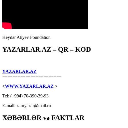
Heydar Aliyev Foundation
YAZARLAR.AZ – QR – KOD
YAZARLAR.AZ
=======================
<
WWW.YAZARLAR.AZ
>
Tel: (
+994
) 70-390-39-93
E-mail: zauryazar@mail.ru
XƏBƏRLƏR və FAKTLAR