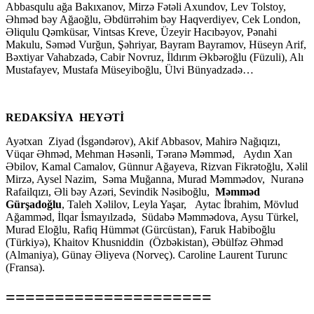
Abbasqulu ağa Bakıxanov, Mirzə Fətəli Axundov, Lev Tolstoy,
Əhməd bəy Ağaoğlu, Əbdürrəhim bəy Haqverdiyev, Cek London,
Əliqulu Qəmküsar, Vintsas Kreve, Üzeyir Hacıbəyov, Pənahi
Makulu, Səməd Vurğun, Şəhriyar, Bayram Bayramov, Hüseyn Arif,
Bəxtiyar Vahabzadə, Cabir Novruz, İldırım Əkbəroğlu (Füzuli), Alı
Mustafayev, Mustafa Müseyiboğlu, Ülvi Bünyadzadə…
REDAKSİYA HEYƏTİ
Ayətxan Ziyad (İsgəndərov), Akif Abbasov, Mahirə Nağıqızı,
Vüqar Əhməd, Mehman Həsənli, Təranə Məmməd, Aydın Xan
Əbilov, Kamal Camalov, Günnur Ağayeva, Rizvan Fikrətoğlu, Xəlil
Mirzə, Aysel Nazim, Səma Muğanna, Murad Məmmədov, Nuranə
Rafailqızı, Əli bəy Azəri, Sevindik Nəsiboğlu,
Məmməd
Gürşadoğlu
, Taleh Xəlilov, Leyla Yaşar, Aytac İbrahim, Mövlud
Ağamməd, İlqar İsmayılzadə, Südabə Məmmədova, Aysu Türkel,
Murad Eloğlu, Rafiq Hümmət (Gürcüstan), Faruk Habiboğlu
(Türkiyə), Khaitov Khusniddin (Özbəkistan), Əbülfəz Əhməd
(Almaniya), Günay Əliyeva (Norveç). Caroline Laurent Turunc
(Fransa).
=====================