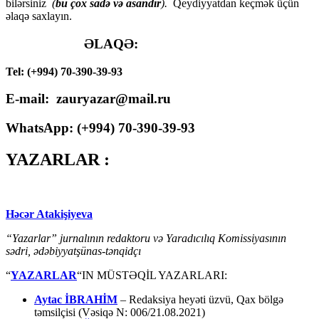
bilərsiniz
(
bu çox sadə və asandır
).
Qeydiyyatdan keçmək üçün
əlaqə saxlayın.
ƏLAQƏ:
Tel: (+994) 70-390-39-93
E-mail: zauryazar@mail.ru
WhatsApp: (
+994
) 70-390-39-93
YAZARLAR :
Həcər Atakişiyeva
“Yazarlar” jurnalının redaktoru və Yaradıcılıq Komissiyasının
sədri, ədəbiyyatşünas-tənqidçı
“
YAZARLAR
“IN MÜSTƏQİL YAZARLARI:
Aytac İBRAHİM
– Redaksiya heyəti üzvü, Qax bölgə
təmsilçisi (Vəsiqə N: 006/21.08.2021)