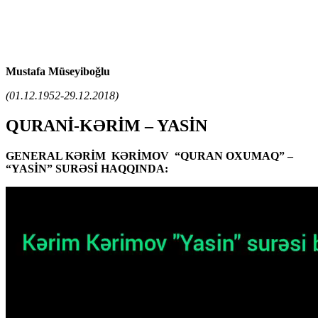
Mustafa Müseyiboğlu
(01.12.1952-29.12.2018)
QURANİ-KƏRİM – YASİN
GENERAL KƏRİM KƏRİMOV “QURAN OXUMAQ” –
“YASİN” SURƏSİ HAQQINDA: