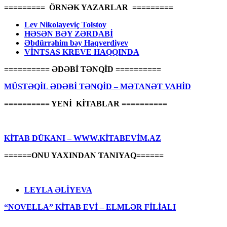
========= ÖRNƏK YAZARLAR =========
Lev Nikolayeviç Tolstoy
HƏSƏN BƏY ZƏRDABİ
Əbdürrəhim bəy Haqverdiyev
VİNTSAS KREVE HAQQINDA
========== ƏDƏBİ TƏNQİD ==========
MÜSTƏQİL ƏDƏBİ TƏNQİD – MƏTANƏT VAHİD
========== YENİ KİTABLAR ==========
KİTAB DÜKANI – WWW.KİTABEVİM.AZ
======ONU YAXINDAN TANIYAQ======
LEYLA ƏLİYEVA
“NOVELLA” KİTAB EVİ – ELMLƏR FİLİALI