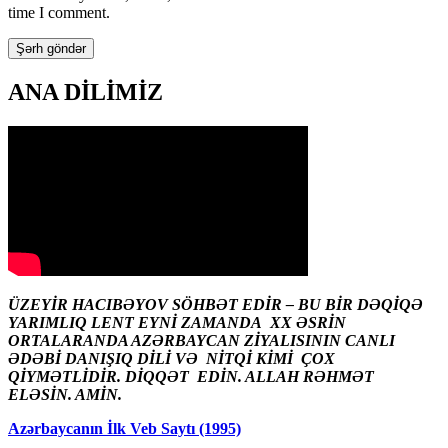
time I comment.
ANA DİLİMİZ
ÜZEYİR HACIBƏYOV SÖHBƏT EDİR – BU BİR DƏQİQƏ
YARIMLIQ LENT EYNİ ZAMANDA XX ƏSRİN
ORTALARANDA AZƏRBAYCAN ZİYALISININ CANLI
ƏDƏBİ DANIŞIQ DİLİ VƏ NİTQİ KİMİ ÇOX
QİYMƏTLİDİR. DİQQƏT EDİN. ALLAH RƏHMƏT
ELƏSİN. AMİN.
Azərbaycanın İlk Veb Saytı (1995)