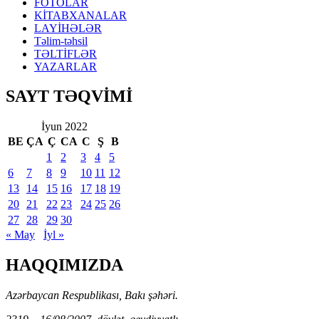
FOTOLAR
KİTABXANALAR
LAYİHƏLƏR
Təlim-təhsil
TƏLTİFLƏR
YAZARLAR
SAYT TƏQVİMİ
İyun 2022
BE
ÇA
Ç
CA
C
Ş
B
1
2
3
4
5
6
7
8
9
10
11
12
13
14
15
16
17
18
19
20
21
22
23
24
25
26
27
28
29
30
« May
İyl »
HAQQIMIZDA
Azərbaycan Respublikası, Bakı şəhəri.