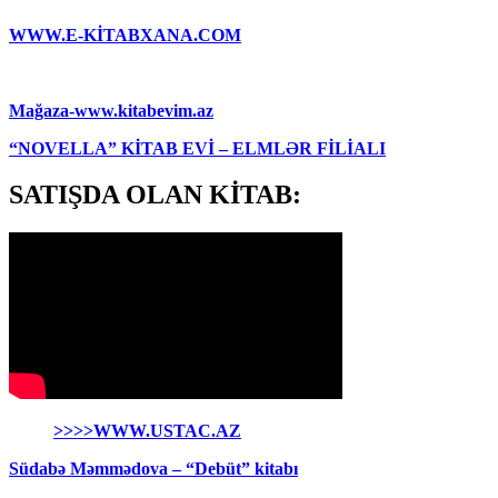
WWW.E-KİTABXANA.COM
Mağaza-www.kitabevim.az
“NOVELLA” KİTAB EVİ – ELMLƏR FİLİALI
SATIŞDA OLAN KİTAB:
>>>>WWW.USTAC.AZ
Südabə Məmmədova – “Debüt” kitabı