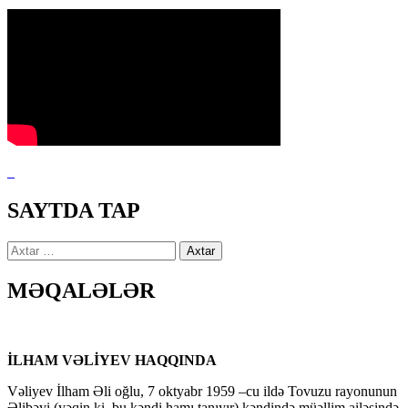
SAYTDA TAP
Axtarış:
MƏQALƏLƏR
İLHAM VƏLİYEV HAQQINDA
Vəliyev İlham Əli oğlu, 7 oktyabr 1959 –cu ildə Tovuzu rayonunun
Əlibəyi (yəqin ki, bu kəndi hamı tanıyır) kəndində müəllim ailəsində