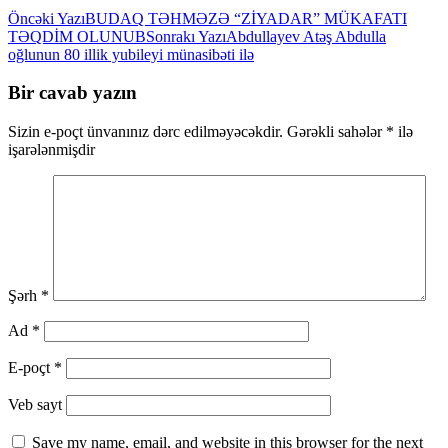
Yazılar
Öncəki Yazı
BUDAQ TƏHMƏZƏ “ZİYADAR” MÜKAFATI
TƏQDİM OLUNUB
Sonrakı Yazı
Abdullayev Atəş Abdulla
üzrə
oğlunun 80 illik yubileyi münasibəti ilə
naviqasiya
Bir cavab yazın
Sizin e-poçt ünvanınız dərc edilməyəcəkdir.
Gərəkli sahələr
*
ilə
işarələnmişdir
Şərh
*
Ad
*
E-poçt
*
Veb sayt
Save my name, email, and website in this browser for the next