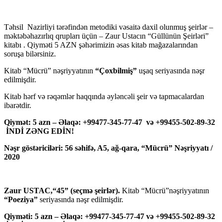
Təhsil Nazirliyi tərəfindən metodiki vəsaitə daxil olunmuş şeirlər –
məktəbəhazırlıq qrupları üçün – Zaur Ustacın “Güllünün Şeirləri”
kitabı . Qiyməti 5 AZN şəhərimizin əsas kitab mağazalarından
soruşa bilərsiniz.
Kitab “Mücrü” nəşriyyatının
“Çoxbilmiş”
uşaq seriyasında nəşr
edilmişdir.
Kitab hərf və rəqəmlər haqqında əyləncəli şeir və tapmacalardan
ibarətdir.
Qiymət: 5 azn – Əlaqə: +99477-345-77-47 və +99455-502-89-32
İNDİ ZƏNG EDİN!
Nəşr göstəriciləri: 56 səhifə, A5, ağ-qara, “Mücrü” Nəşriyyatı /
2020
Zaur USTAC,“45” (seçmə şeirlər).
Kitab “Mücrü”nəşriyyatının
“Poeziya”
seriyasında nəşr edilmişdir.
Qiyməti: 5 azn – Əlaqə: +99477-345-77-47 və +99455-502-89-32