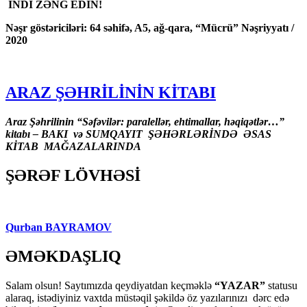
İNDİ ZƏNG EDİN!
Nəşr göstəriciləri: 64 səhifə, A5, ağ-qara, “Mücrü” Nəşriyyatı /
2020
ARAZ ŞƏHRİLİNİN KİTABI
Araz Şəhrilinin “Səfəvilər: paralellər, ehtimallar, həqiqətlər…”
kitabı – BAKI və SUMQAYIT ŞƏHƏRLƏRİNDƏ ƏSAS
KİTAB MAĞAZALARINDA
ŞƏRƏF LÖVHƏSİ
Qurban BAYRAMOV
ƏMƏKDAŞLIQ
Salam olsun! Saytımızda qeydiyatdan keçməklə
“YAZAR”
statusu
alaraq, istədiyiniz vaxtda müstəqil şəkildə öz yazılarınızı dərc edə