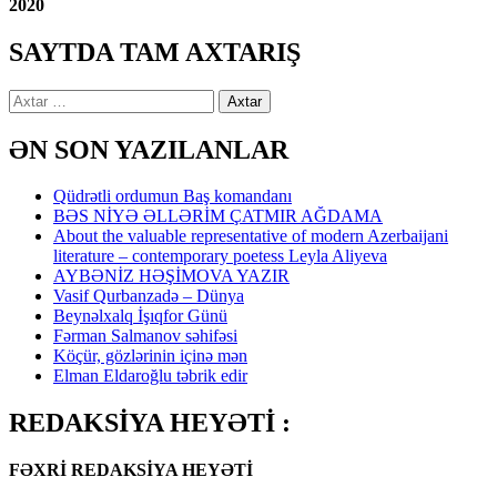
2020
SAYTDA TAM AXTARIŞ
Axtarış:
ƏN SON YAZILANLAR
Qüdrətli ordumun Baş komandanı
BƏS NİYƏ ƏLLƏRİM ÇATMIR AĞDAMA
About the valuable representative of modern Azerbaijani
literature – contemporary poetess Leyla Aliyeva
AYBƏNİZ HƏŞİMOVA YAZIR
Vasif Qurbanzadə – Dünya
Beynəlxalq İşıqfor Günü
Fərman Salmanov səhifəsi
Köçür, gözlərinin içinə mən
Elman Eldaroğlu təbrik edir
REDAKSİYA HEYƏTİ :
FƏXRİ REDAKSİYA HEYƏTİ