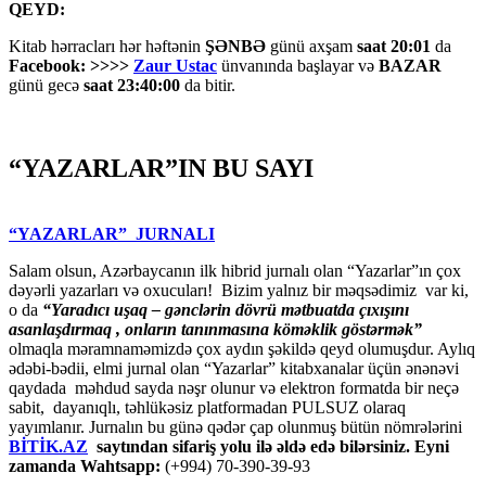
QEYD:
Kitab hərracları hər həftənin
ŞƏNBƏ
günü axşam
saat 20:01
da
Facebook: >>>>
Zaur Ustac
ünvanında başlayar və
BAZAR
günü gecə
saat 23:40:00
da bitir.
“YAZARLAR”IN BU SAYI
“YAZARLAR” JURNALI
Salam olsun, Azərbaycanın ilk hibrid jurnalı olan “Yazarlar”ın çox
dəyərli yazarları və oxucuları! Bizim yalnız bir məqsədimiz var ki,
o da
“
Yaradıcı uşaq – gәnclәrin dövrü mәtbuatda çıxışını
asanlaşdırmaq , onların tanınmasına kömәklik göstәrmәk”
olmaqla məramnaməmizdə çox aydın şəkildə qeyd olumuşdur. Aylıq
ədəbi-bədii, elmi jurnal olan “Yazarlar” kitabxanalar üçün ənənəvi
qaydada məhdud sayda nəşr olunur və elektron formatda bir neçə
sabit, dayanıqlı, təhlükəsiz platformadan PULSUZ olaraq
yayımlanır. Jurnalın bu günə qədər çap olunmuş bütün nömrələrini
BİTİK.AZ
saytından sifariş yolu ilə əldə edə bilərsiniz. Eyni
zamanda Wahtsapp:
(+994) 70-390-39-93