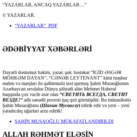
“YAZARLAR, ANCAQ YAZARLAR…”
© YAZARLAR.
“YAZARLAR” PDF
ƏDƏBİYYAT XƏBƏRLƏRİ
Dəyərli dostumuz həkim, yazar, şair, bəstəkar “İGİD ƏSGƏR
MÖHKƏM DAYAN”, “CƏNƏB LEYTENANT” kimi məşhur
mahnı və marşları ilə qəlbimizdə taxt qurmuş Şahin Musaoğlunun
Azərbaycan sevdalısı Dünya şöhrətli alim Mehmet Haberal
haqqında çox vacib əsər olan
“СВЕТИТЬ ВСЕГДА, СВЕТИТ
ВЕЗДЕ!”
adlı sənədli povesti işıq qzü görmüşdür. Bu münasibətlə
Şahin Musaoğlunu
(
Шахин Мусаоглу
)
təbrik edir və yeni – yeni
yaradıcılıq uğurları arzu edirik!
ŞAHİN MUSAOĞLU MÜKAFATLANDIRILDI
ALLAH RƏHMƏT ELƏSİN