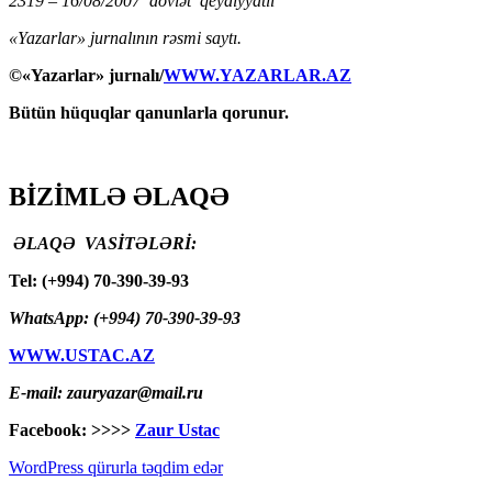
2319 – 16/08/2007 dövlət qeydiyyatlı
«Yazarlar» jurnalının rəsmi saytı.
©«Yazarlar» jurnalı/
WWW.YAZARLAR.AZ
Bütün hüquqlar qanunlarla qorunur.
BİZİMLƏ ƏLAQƏ
ƏLAQƏ VASİTƏLƏRİ:
Tel: (+994) 70-390-39-93
WhatsApp: (+994) 70-390-39-93
WWW.USTAC.AZ
E-mail: zauryazar@mail.ru
Facebook: >>>>
Zaur Ustac
WordPress qürurla təqdim edər