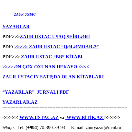
ZAUR USTAC
YAZARLAR
PDF>>>
ZAUR USTAC UŞAQ ŞEİRLƏRİ
PDF:
>>>>> ZAUR USTAC “QƏLƏMDAR-2”
PDF>>>
ZAUR USTAC “BB” KİTABI
>>>> ƏN ÇOX OXUNAN HEKAYƏ <<<<
ZAUR USTACIN SATIŞDA OLAN KİTABLARI
“YAZARLAR” JURNALI PDF
YAZARLAR.AZ
===============================================
<<<<<<
WWW.USTAC.AZ
və
WWW.BİTİK.AZ
>>>>>>
Əlaqə:
Tel: (
+994
) 70-390-39-93 E-mail: zauryazar@mail.ru