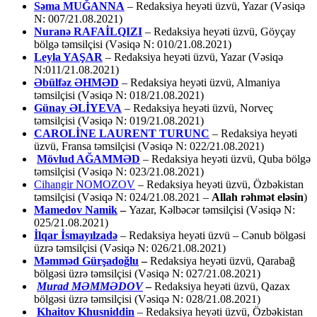
Səma MUĞANNA
– Redaksiya heyəti üzvü, Yazar (Vəsiqə
N: 007/21.08.2021)
Nuranə RAFAİLQIZI
– Redaksiya heyəti üzvü, Göyçay
bölgə təmsilçisi (Vəsiqə N: 010/21.08.2021)
Leyla YAŞAR
– Redaksiya heyəti üzvü, Yazar (Vəsiqə
N:011/21.08.2021)
Əbülfəz ƏHMƏD
– Redaksiya heyəti üzvü, Almaniya
təmsilçisi (Vəsiqə N: 018/21.08.2021)
Günay ƏLİYEVA
– Redaksiya heyəti üzvü, Norveç
təmsilçisi (Vəsiqə N: 019/21.08.2021)
CAROLİNE LAURENT TURUNC
– Redaksiya heyəti
üzvü, Fransa təmsilçisi (Vəsiqə N: 022/21.08.2021)
Mövlud AĞAMMƏD
– Redaksiya heyəti üzvü, Quba bölgə
təmsilçisi (Vəsiqə N: 023/21.08.2021)
Cihangir NOMOZOV
– Redaksiya heyəti üzvü, Özbəkistan
təmsilçisi (Vəsiqə N: 024/21.08.2021 –
Allah rəhmət eləsin
)
Mamedov Namik
–
Yazar, Kəlbəcər təmsilçisi (Vəsiqə N:
025/21.08.2021)
İlqar İsmayılzadə
–
Redaksiya heyəti üzvü – Cənub bölgəsi
üzrə təmsilçisi (Vəsiqə N: 026/21.08.2021)
Məmməd Gürşadoğlu
–
Redaksiya heyəti üzvü, Qarabağ
bölgəsi üzrə təmsilçisi (Vəsiqə N: 027/21.08.2021)
Murad MƏMMƏDOV
–
Redaksiya heyəti üzvü, Qazax
bölgəsi üzrə təmsilçisi (Vəsiqə N: 028/21.08.2021)
Khaitov Khusniddin
– Redaksiya heyəti üzvü, Özbəkistan