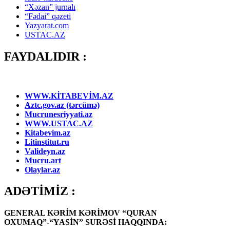
“Xəzan” jurnalı
“Fədai” qəzeti
Yazyarat.com
USTAC.AZ
FAYDALIDIR :
WWW.KİTABEVİM.AZ
Aztc.gov.az (tərcümə)
Mucrunesriyyati.az
WWW.USTAC.AZ
Kitabevim.az
Litinstitut.ru
Valideyn.az
Mucru.art
Olaylar.az
ADƏTİMİZ :
GENERAL KƏRİM KƏRİMOV “QURAN
OXUMAQ”-“YASİN” SURƏSİ HAQQINDA: