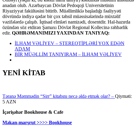
anadan olub. Azərbaycan Dövlət Pedoqoji Universitetinin
Riyaziyyat fakültəsini bitirib. Müəllimliklə başladığı fəaliyyəti
dövründə indiyə qədər bir çox təhsil müəssisələrində müxtəlif
vəzifələrdə çalışıb. İqtisad elmləri namizədi, dosentdir. Hal-hazırda
özündən söz etdirən Şamaxı Dövlət Regional Kollecinə rəhbərlik
edir.
QƏHRƏMANIMIZI YAXINDAN TANIYAQ:
İLHAM VƏLİYEV – STEREOTİPLƏRİ YOX EDƏN
ADAM
BİR MÜƏLLİM TANIYIRAM – İLHAM VƏLİYEV
YENİ KİTAB
Təranə Məmmədin “Sirr” kitabını necə əldə etmək olar? –
Qiyməti:
5 AZN
İçərişəhər Bookhouse & Cafe
Məkan-marşrut >>>> Bookhouse