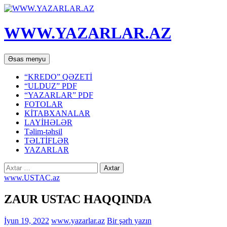
WWW.YAZARLAR.AZ
Axtar
Mühtəviyyata
Əsas menyu
keç
“KREDO” QƏZETİ
“ULDUZ” PDF
“YAZARLAR” PDF
FOTOLAR
KİTABXANALAR
LAYİHƏLƏR
Təlim-təhsil
TƏLTİFLƏR
YAZARLAR
Axtarış:
www.USTAC.az
ZAUR USTAC HAQQINDA
İyun 19, 2022
www.yazarlar.az
Bir şərh yazın