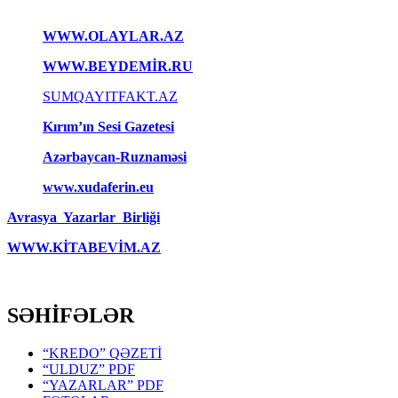
WWW.OLAYLAR.AZ
WWW.BEYDEMİR.RU
SUMQAYITFAKT.AZ
Kırım’ın Sesi Gazetesi
Azərbaycan-Ruznaməsi
www.xudaferin.eu
Avrasya Yazarlar Birliği
WWW.KİTABEVİM.AZ
SƏHİFƏLƏR
“KREDO” QƏZETİ
“ULDUZ” PDF
“YAZARLAR” PDF