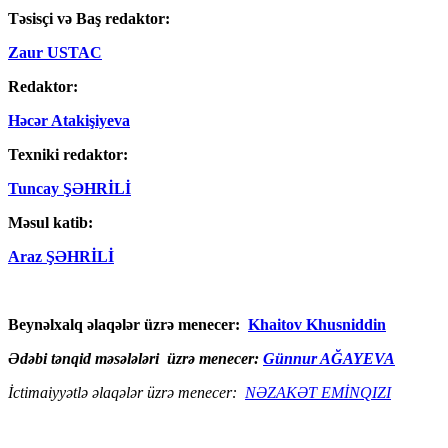
Təsisçi və Baş redaktor:
Zaur USTAC
Redaktor:
Həcər Atakişiyeva
Texniki redaktor:
Tuncay ŞƏHRİLİ
Məsul katib:
Araz ŞƏHRİLİ
Beynəlxalq əlaqələr üzrə menecer:
Khaitov Khusniddin
Ədəbi tənqid məsələləri üzrə menecer:
Günnur AĞAYEVA
İctimaiyyətlə əlaqələr üzrə menecer:
NƏZAKƏT EMİNQIZI