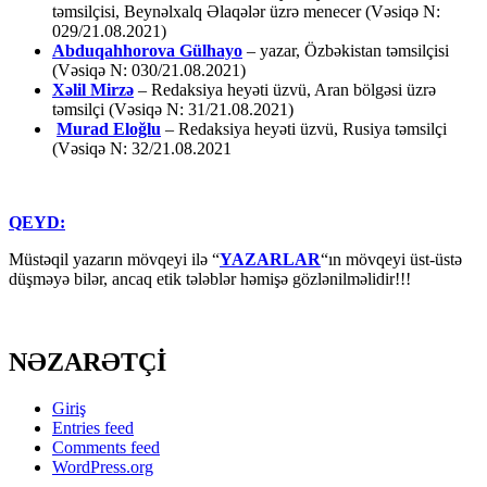
təmsilçisi, Beynəlxalq Əlaqələr üzrə menecer (Vəsiqə N:
029/21.08.2021)
Abduqahhorova Gülhayo
– yazar, Özbəkistan təmsilçisi
(Vəsiqə N: 030/21.08.2021)
Xəlil Mirzə
– Redaksiya heyəti üzvü, Aran bölgəsi üzrə
təmsilçi (Vəsiqə N: 31/21.08.2021)
Murad Eloğlu
– Redaksiya heyəti üzvü, Rusiya təmsilçi
(Vəsiqə N: 32/21.08.2021
QEYD:
Müstəqil yazarın mövqeyi ilə “
YAZARLAR
“ın mövqeyi üst-üstə
düşməyə bilər, ancaq etik tələblər həmişə gözlənilməlidir!!!
NƏZARƏTÇİ
Giriş
Entries feed
Comments feed
WordPress.org