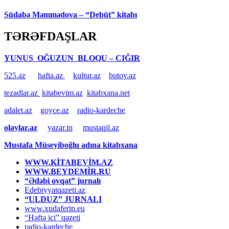
Südabə Məmmədova – “Debüt” kitabı
TƏRƏFDAŞLAR
YUNUS OĞUZUN BLOQU – CIĞIR
525.az
hafta.az
kultur.az
butov.az
tezadlar.az
kitabevim.az
kitabxana.net
adalet.az
goyce.az
radio-kardeche
olaylar.az
yazar.in
mustaqil.az
Mustafa Müseyiboğlu adına kitabxana
WWW.KİTABEVİM.AZ
WWW.BEYDEMİR.RU
“Ədəbi ovqat” jurnalı
Edebiyyatqazeti.az
“ULDUZ” JURNALI
www.xudaferin.eu
“Həftə içi” qəzeti
radio-kardeche