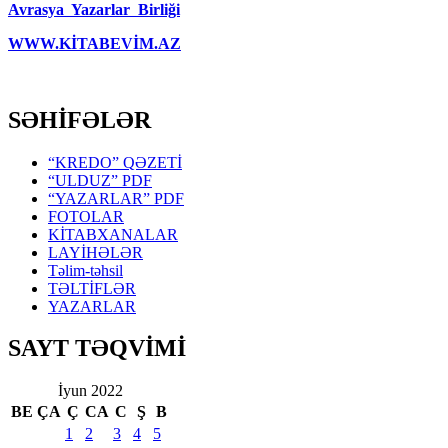
Avrasya Yazarlar Birliği
WWW.KİTABEVİM.AZ
SƏHİFƏLƏR
“KREDO” QƏZETİ
“ULDUZ” PDF
“YAZARLAR” PDF
FOTOLAR
KİTABXANALAR
LAYİHƏLƏR
Təlim-təhsil
TƏLTİFLƏR
YAZARLAR
SAYT TƏQVİMİ
İyun 2022
BE
ÇA
Ç
CA
C
Ş
B
1
2
3
4
5