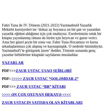
Fahri Tuna ile IV. Dönem (2021-2022) Yazistanbul4 Yazarlık
Mektebi kursiyerleri ise ‘dokuz ay boyunca on bir şair ve yazardan
yazarlık eğitimi aldığımız için çok mutluyuz. Eserlerimizin ortak bir
kitapta yayınlanmış olması da bizim için heyecan ve gurur verici.
Ama her güzel şeyin bir sonu var. Fahri Tuna Hocamıza ve kursa
arkadaşlarımıza çok alışmış ve kaynaşmıştık. O nedenle hüzünlüyüz.
Yazistanbul5’te görüşmek üzere’ dediler. Törenin sonunda genç
yazarlar birbirlerine kitaptaki sayfalarını imzaladılar.
YAZARLAR
PDF>>>
ZAUR USTAC UŞAQ ŞEİRLƏRİ
PDF:
>>>>> ZAUR USTAC “QƏLƏMDAR-2”
PDF>>>
ZAUR USTAC “BB” KİTABI
>>>> ƏN ÇOX OXUNAN HEKAYƏ <<<<
ZAUR USTACIN SATIŞDA OLAN KİTABLARI