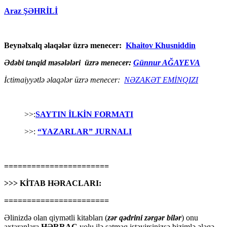
Araz ŞƏHRİLİ
Beynəlxalq əlaqələr üzrə menecer:
Khaitov Khusniddin
Ədəbi tənqid məsələləri üzrə menecer:
Günnur AĞAYEVA
İctimaiyyətlə əlaqələr üzrə menecer:
NƏZAKƏT EMİNQIZI
>>:
SAYTIN İLKİN FORMATI
>>:
“YAZARLAR” JURNALI
=======================
>>> KİTAB HƏRACLARI:
=======================
Əlinizdə olan qiymətli kitabları (
zər qədrini zərgər bilər
) onu
axtaranlara
HƏRRAC
yolu ilə satmaq istəyirsinizsə bizimlə əlaqə