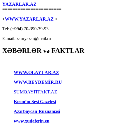
YAZARLAR.AZ
=======================
<
WWW.YAZARLAR.AZ
>
Tel: (
+994
) 70-390-39-93
E-mail: zauryazar@mail.ru
XƏBƏRLƏR və FAKTLAR
WWW.OLAYLAR.AZ
WWW.BEYDEMİR.RU
SUMQAYITFAKT.AZ
Kırım’ın Sesi Gazetesi
Azərbaycan-Ruznaməsi
www.xudaferin.eu