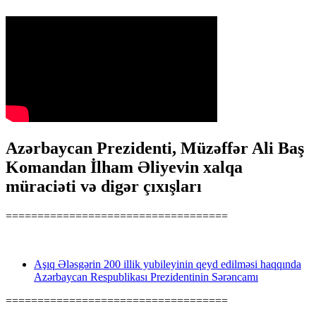
Azərbaycan Prezidenti, Müzəffər Ali Baş
Komandan İlham Əliyevin xalqa
müraciəti və digər çıxışları
===================================
Aşıq Ələsgərin 200 illik yubileyinin qeyd edilməsi haqqında
Azərbaycan Respublikası Prezidentinin Sərəncamı
===================================