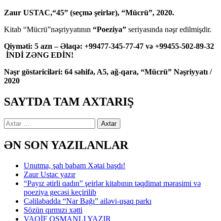
Zaur USTAC,“45” (seçmə şeirlər), “Mücrü”, 2020.
Kitab “Mücrü”nəşriyyatının
“Poeziya”
seriyasında nəşr edilmişdir.
Qiyməti: 5 azn – Əlaqə: +99477-345-77-47 və +99455-502-89-32
İNDİ ZƏNG EDİN!
Nəşr göstəriciləri: 64 səhifə, A5, ağ-qara, “Mücrü” Nəşriyyatı /
2020
SAYTDA TAM AXTARIŞ
Axtarış:
ƏN SON YAZILANLAR
Unutma, şah babam Xətai başdı!
Zaur Ustac yazır
“Payız ətirli qadın” şeirlər kitabının təqdimat mərasimi və
poeziya gecəsi keçirilib
Cəlilabadda “Nar Bağı” ailəvi-uşaq parkı
Sözün qırmızı xətti
VAQİF OSMANLI YAZIR