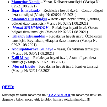
Mamedov Namik
–
Yazar, Kəlbəcər təmsilçisi (Vəsiqə N:
025/21.08.2021)
İlqar İsmayılzadə
–
Redaksiya heyəti üzvü – Cənub bölgəsi
üzrə təmsilçisi (Vəsiqə N: 026/21.08.2021)
Məmməd Gürşadoğlu
–
Redaksiya heyəti üzvü, Qarabağ
bölgəsi üzrə təmsilçisi (Vəsiqə N: 027/21.08.2021)
Murad MƏMMƏDOV
–
Redaksiya heyəti üzvü, Qazax
bölgəsi üzrə təmsilçisi (Vəsiqə N: 028/21.08.2021)
Khaitov Khusniddin
– Redaksiya heyəti üzvü, Özbəkistan
təmsilçisi, Beynəlxalq Əlaqələr üzrə menecer (Vəsiqə N:
029/21.08.2021)
Abduqahhorova Gülhayo
– yazar, Özbəkistan təmsilçisi
(Vəsiqə N: 030/21.08.2021)
Xəlil Mirzə
– Redaksiya heyəti üzvü, Aran bölgəsi üzrə
təmsilçi (Vəsiqə N: 31/21.08.2021)
Murad Eloğlu
– Redaksiya heyəti üzvü, Rusiya təmsilçi
(Vəsiqə N: 32/21.08.2021
QEYD:
Müstəqil yazarın mövqeyi ilə “
YAZARLAR
“ın mövqeyi üst-üstə
düşməyə bilər, ancaq etik tələblər həmişə gözlənilməlidir!!!