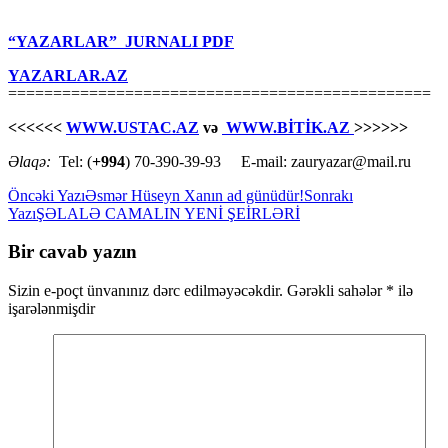
“YAZARLAR” JURNALI PDF
YAZARLAR.AZ
===============================================
<<<<<<
WWW.USTAC.AZ
və
WWW.BİTİK.AZ
>>>>>>
Əlaqə:
Tel: (
+994
) 70-390-39-93 E-mail: zauryazar@mail.ru
Yazılar
Öncəki Yazı
Əsmər Hüseyn Xanın ad günüdür!
Sonrakı
Yazı
ŞƏLALƏ CAMALIN YENİ ŞEİRLƏRİ
üzrə
naviqasiya
Bir cavab yazın
Sizin e-poçt ünvanınız dərc edilməyəcəkdir.
Gərəkli sahələr
*
ilə
işarələnmişdir