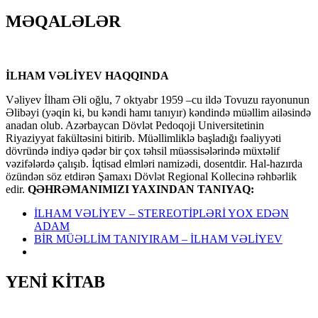
MƏQALƏLƏR
İLHAM VƏLİYEV HAQQINDA
Vəliyev İlham Əli oğlu, 7 oktyabr 1959 –cu ildə Tovuzu rayonunun
Əlibəyi (yəqin ki, bu kəndi hamı tanıyır) kəndində müəllim ailəsində
anadan olub. Azərbaycan Dövlət Pedoqoji Universitetinin
Riyaziyyat fakültəsini bitirib. Müəllimliklə başladığı fəaliyyəti
dövründə indiyə qədər bir çox təhsil müəssisələrində müxtəlif
vəzifələrdə çalışıb. İqtisad elmləri namizədi, dosentdir. Hal-hazırda
özündən söz etdirən Şamaxı Dövlət Regional Kollecinə rəhbərlik
edir.
QƏHRƏMANIMIZI YAXINDAN TANIYAQ:
İLHAM VƏLİYEV – STEREOTİPLƏRİ YOX EDƏN
ADAM
BİR MÜƏLLİM TANIYIRAM – İLHAM VƏLİYEV
YENİ KİTAB