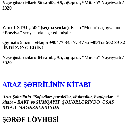
Nəşr göstəriciləri: 56 səhifə, A5, ağ-qara, “Mücrü” Nəşriyyatı /
2020
Zaur USTAC,“45” (seçmə şeirlər).
Kitab “Mücrü”nəşriyyatının
“Poeziya”
seriyasında nəşr edilmişdir.
Qiyməti: 5 azn – Əlaqə: +99477-345-77-47 və +99455-502-89-32
İNDİ ZƏNG EDİN!
Nəşr göstəriciləri: 64 səhifə, A5, ağ-qara, “Mücrü” Nəşriyyatı /
2020
ARAZ ŞƏHRİLİNİN KİTABI
Araz Şəhrilinin “Səfəvilər: paralellər, ehtimallar, həqiqətlər…”
kitabı – BAKI və SUMQAYIT ŞƏHƏRLƏRİNDƏ ƏSAS
KİTAB MAĞAZALARINDA
ŞƏRƏF LÖVHƏSİ