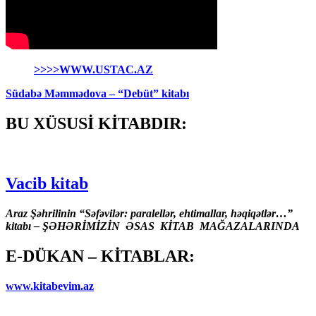
>>>>WWW.USTAC.AZ
Südabə Məmmədova – “Debüt” kitabı
BU XÜSUSİ KİTABDIR:
Vacib kitab
Araz Şəhrilinin “Səfəvilər: paralellər, ehtimallar, həqiqətlər…”
kitabı – ŞƏHƏRİMİZİN ƏSAS KİTAB MAĞAZALARINDA
E-DÜKAN – KİTABLAR:
www.kitabevim.az