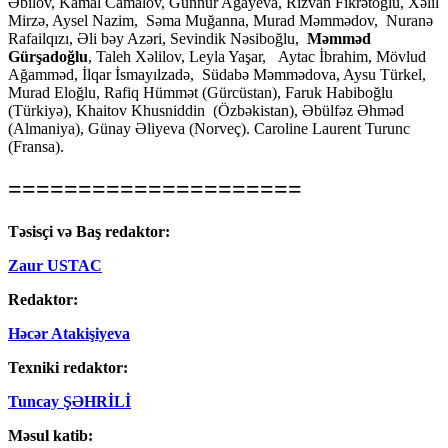
Əbilov, Kamal Camalov, Günnur Ağayeva, Rizvan Fikrətoğlu, Xəlil
Mirzə, Aysel Nazim, Səma Muğanna, Murad Məmmədov, Nuranə
Rafailqızı, Əli bəy Azəri, Sevindik Nəsiboğlu,
Məmməd
Gürşadoğlu
, Taleh Xəlilov, Leyla Yaşar, Aytac İbrahim, Mövlud
Ağamməd, İlqar İsmayılzadə, Südabə Məmmədova, Aysu Türkel,
Murad Eloğlu, Rafiq Hümmət (Gürcüstan), Faruk Habiboğlu
(Türkiyə), Khaitov Khusniddin (Özbəkistan), Əbülfəz Əhməd
(Almaniya), Günay Əliyeva (Norveç). Caroline Laurent Turunc
(Fransa).
=====================
Təsisçi və Baş redaktor:
Zaur USTAC
Redaktor:
Həcər Atakişiyeva
Texniki redaktor:
Tuncay ŞƏHRİLİ
Məsul katib: