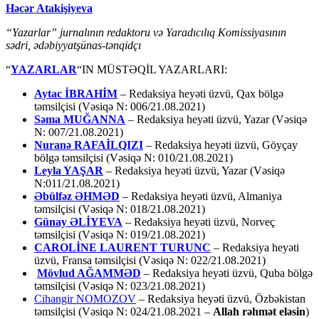
Həcər Atakişiyeva
“Yazarlar” jurnalının redaktoru və Yaradıcılıq Komissiyasının
sədri, ədəbiyyatşünas-tənqidçı
“
YAZARLAR
“IN MÜSTƏQİL YAZARLARI:
Aytac İBRAHİM
– Redaksiya heyəti üzvü, Qax bölgə
təmsilçisi (Vəsiqə N: 006/21.08.2021)
Səma MUĞANNA
– Redaksiya heyəti üzvü, Yazar (Vəsiqə
N: 007/21.08.2021)
Nuranə RAFAİLQIZI
– Redaksiya heyəti üzvü, Göyçay
bölgə təmsilçisi (Vəsiqə N: 010/21.08.2021)
Leyla YAŞAR
– Redaksiya heyəti üzvü, Yazar (Vəsiqə
N:011/21.08.2021)
Əbülfəz ƏHMƏD
– Redaksiya heyəti üzvü, Almaniya
təmsilçisi (Vəsiqə N: 018/21.08.2021)
Günay ƏLİYEVA
– Redaksiya heyəti üzvü, Norveç
təmsilçisi (Vəsiqə N: 019/21.08.2021)
CAROLİNE LAURENT TURUNC
– Redaksiya heyəti
üzvü, Fransa təmsilçisi (Vəsiqə N: 022/21.08.2021)
Mövlud AĞAMMƏD
– Redaksiya heyəti üzvü, Quba bölgə
təmsilçisi (Vəsiqə N: 023/21.08.2021)
Cihangir NOMOZOV
– Redaksiya heyəti üzvü, Özbəkistan
təmsilçisi (Vəsiqə N: 024/21.08.2021 –
Allah rəhmət eləsin
)