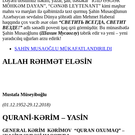
Dəyərli dostumuz həkim, yazar, şair, bəstəkar “İGİD ƏSGƏR
MÖHKƏM DAYAN”, “CƏNƏB LEYTENANT” kimi məşhur
mahnı və marşları ilə qəlbimizdə taxt qurmuş Şahin Musaoğlunun
Azərbaycan sevdalısı Dünya şöhrətli alim Mehmet Haberal
haqqında çox vacib əsər olan
“СВЕТИТЬ ВСЕГДА, СВЕТИТ
ВЕЗДЕ!”
adlı sənədli povesti işıq qzü görmüşdür. Bu münasibətlə
Şahin Musaoğlunu
(
Шахин Мусаоглу
)
təbrik edir və yeni – yeni
yaradıcılıq uğurları arzu edirik!
ŞAHİN MUSAOĞLU MÜKAFATLANDIRILDI
ALLAH RƏHMƏT ELƏSİN
Mustafa Müseyiboğlu
(01.12.1952-29.12.2018)
QURANİ-KƏRİM – YASİN
GENERAL KƏRİM KƏRİMOV “QURAN OXUMAQ” –