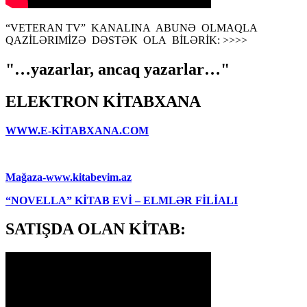
“VETERAN TV” KANALINA ABUNƏ OLMAQLA
QAZİLƏRIMİZƏ DƏSTƏK OLA BİLƏRİK: >>>>
"…yazarlar, ancaq yazarlar…"
ELEKTRON KİTABXANA
WWW.E-KİTABXANA.COM
Mağaza-www.kitabevim.az
“NOVELLA” KİTAB EVİ – ELMLƏR FİLİALI
SATIŞDA OLAN KİTAB: