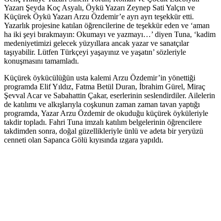
Yazarı Şeyda Koç Asyalı, Öykü Yazarı Zeynep Sati Yalçın ve
Küçürek Öykü Yazarı Arzu Özdemir’e ayrı ayrı teşekkür etti.
Yazarlık projesine katılan öğrencilerine de teşekkür eden ve ‘aman
ha iki şeyi bırakmayın: Okumayı ve yazmayı…’ diyen Tuna, ‘kadim
medeniyetimizi gelecek yüzyıllara ancak yazar ve sanatçılar
taşıyabilir. Lütfen Türkçeyi yaşayınız ve yaşatın’ sözleriyle
konuşmasını tamamladı.
Küçürek öykücülüğün usta kalemi Arzu Özdemir’in yönettiği
programda Elif Yıldız, Fatma Betül Duran, İbrahim Gürel, Miraç
Şevval Acar ve Sabahattin Çakar, eserlerinin seslendirdiler. Ailelerin
de katılımı ve alkışlarıyla coşkunun zaman zaman tavan yaptığı
programda, Yazar Arzu Özdemir de okuduğu küçürek öyküleriyle
takdir topladı. Fahri Tuna imzalı katılım belgelerinin öğrencilere
takdimden sonra, doğal güzellikleriyle ünlü ve adeta bir yeryüzü
cenneti olan Sapanca Gölü kıyısında ızgara yapıldı.