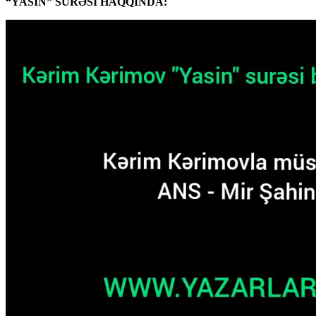
“YASİN” SURƏSİ HAQQINDA: