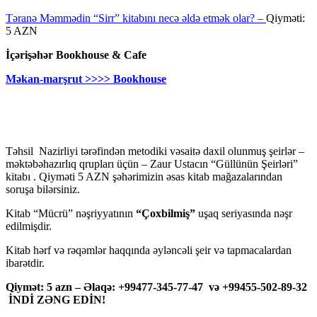
Təranə Məmmədin “Sirr” kitabını necə əldə etmək olar? –
Qiyməti:
5 AZN
İçərişəhər Bookhouse & Cafe
Məkan-marşrut >>>> Bookhouse
Təhsil Nazirliyi tərəfindən metodiki vəsaitə daxil olunmuş şeirlər –
məktəbəhazırlıq qrupları üçün – Zaur Ustacın “Güllünün Şeirləri”
kitabı . Qiyməti 5 AZN şəhərimizin əsas kitab mağazalarından
soruşa bilərsiniz.
Kitab “Mücrü” nəşriyyatının
“Çoxbilmiş”
uşaq seriyasında nəşr
edilmişdir.
Kitab hərf və rəqəmlər haqqında əyləncəli şeir və tapmacalardan
ibarətdir.
Qiymət: 5 azn – Əlaqə: +99477-345-77-47 və +99455-502-89-32
İNDİ ZƏNG EDİN!