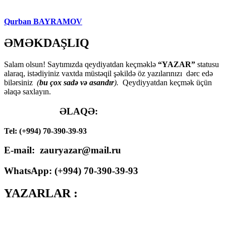
Qurban BAYRAMOV
ƏMƏKDAŞLIQ
Salam olsun! Saytımızda qeydiyatdan keçməklə
“YAZAR”
statusu
alaraq, istədiyiniz vaxtda müstəqil şəkildə öz yazılarınızı dərc edə
bilərsiniz
(
bu çox sadə və asandır
).
Qeydiyyatdan keçmək üçün
əlaqə saxlayın.
ƏLAQƏ:
Tel: (+994) 70-390-39-93
E-mail: zauryazar@mail.ru
WhatsApp: (
+994
) 70-390-39-93
YAZARLAR :