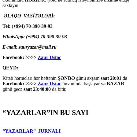
saxlayın:
ƏLAQƏ VASİTƏLƏRİ:
Tel: (+994) 70-390-39-93
WhatsApp: (+994) 70-390-39-93
E-mail: zauryazar@mail.ru
Facebook: >>>>
Zaur Ustac
QEYD:
Kitab hərracları hər həftənin
ŞƏNBƏ
günü axşam
saat 20:01
da
Facebook: >>>>
Zaur Ustac
ünvanında başlayar və
BAZAR
günü gecə
saat 23:40:00
da bitir.
“YAZARLAR”IN BU SAYI
“YAZARLAR” JURNALI