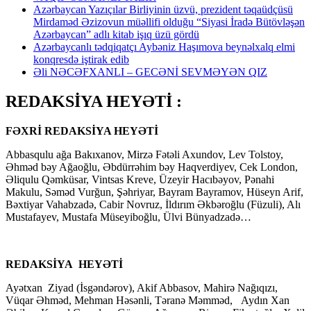
Azərbaycan Yazıçılar Birliyinin üzvü, prezident təqaüdçüsü
Mirdaməd Əzizovun müəllifi olduğu “Siyasi İradə Bütövləşən
Azərbaycan” adlı kitab işıq üzü gördü
Azərbaycanlı tədqiqatçı Aybəniz Haşımova beynəlxalq elmi
konqresdə iştirak edib
Əli NƏCƏFXANLI – GECƏNİ SEVMƏYƏN QIZ
REDAKSİYA HEYƏTİ :
FƏXRİ REDAKSİYA HEYƏTİ
Abbasqulu ağa Bakıxanov, Mirzə Fətəli Axundov, Lev Tolstoy,
Əhməd bəy Ağaoğlu, Əbdürrəhim bəy Haqverdiyev, Cek London,
Əliqulu Qəmküsar, Vintsas Kreve, Üzeyir Hacıbəyov, Pənahi
Makulu, Səməd Vurğun, Şəhriyar, Bayram Bayramov, Hüseyn Arif,
Bəxtiyar Vahabzadə, Cabir Novruz, İldırım Əkbəroğlu (Füzuli), Alı
Mustafayev, Mustafa Müseyiboğlu, Ülvi Bünyadzadə…
REDAKSİYA HEYƏTİ
Ayətxan Ziyad (İsgəndərov), Akif Abbasov, Mahirə Nağıqızı,
Vüqar Əhməd, Mehman Həsənli, Təranə Məmməd, Aydın Xan