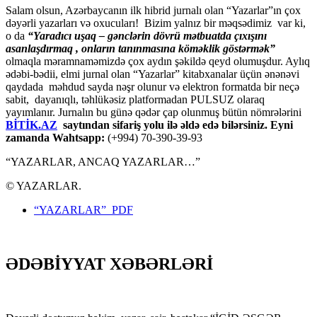
Salam olsun, Azərbaycanın ilk hibrid jurnalı olan “Yazarlar”ın çox
dəyərli yazarları və oxucuları! Bizim yalnız bir məqsədimiz var ki,
o da
“
Yaradıcı uşaq – gәnclәrin dövrü mәtbuatda çıxışını
asanlaşdırmaq , onların tanınmasına kömәklik göstәrmәk”
olmaqla məramnaməmizdə çox aydın şəkildə qeyd olumuşdur. Aylıq
ədəbi-bədii, elmi jurnal olan “Yazarlar” kitabxanalar üçün ənənəvi
qaydada məhdud sayda nəşr olunur və elektron formatda bir neçə
sabit, dayanıqlı, təhlükəsiz platformadan PULSUZ olaraq
yayımlanır. Jurnalın bu günə qədər çap olunmuş bütün nömrələrini
BİTİK.AZ
saytından sifariş yolu ilə əldə edə bilərsiniz. Eyni
zamanda Wahtsapp:
(+994) 70-390-39-93
“YAZARLAR, ANCAQ YAZARLAR…”
© YAZARLAR.
“YAZARLAR” PDF
ƏDƏBİYYAT XƏBƏRLƏRİ