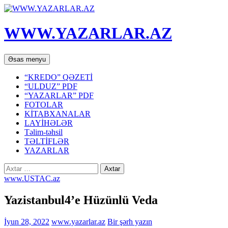
WWW.YAZARLAR.AZ
Axtar
Mühtəviyyata
Əsas menyu
keç
“KREDO” QƏZETİ
“ULDUZ” PDF
“YAZARLAR” PDF
FOTOLAR
KİTABXANALAR
LAYİHƏLƏR
Təlim-təhsil
TƏLTİFLƏR
YAZARLAR
Axtarış:
www.USTAC.az
Yazistanbul4’e Hüzünlü Veda
İyun 28, 2022
www.yazarlar.az
Bir şərh yazın