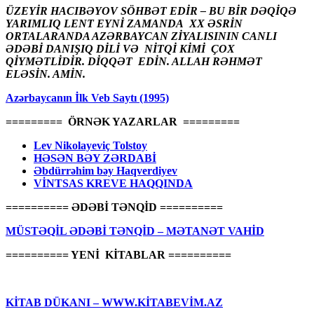
ÜZEYİR HACIBƏYOV SÖHBƏT EDİR – BU BİR DƏQİQƏ
YARIMLIQ LENT EYNİ ZAMANDA XX ƏSRİN
ORTALARANDA AZƏRBAYCAN ZİYALISININ CANLI
ƏDƏBİ DANIŞIQ DİLİ VƏ NİTQİ KİMİ ÇOX
QİYMƏTLİDİR. DİQQƏT EDİN. ALLAH RƏHMƏT
ELƏSİN. AMİN.
Azərbaycanın İlk Veb Saytı (1995)
========= ÖRNƏK YAZARLAR =========
Lev Nikolayeviç Tolstoy
HƏSƏN BƏY ZƏRDABİ
Əbdürrəhim bəy Haqverdiyev
VİNTSAS KREVE HAQQINDA
========== ƏDƏBİ TƏNQİD ==========
MÜSTƏQİL ƏDƏBİ TƏNQİD – MƏTANƏT VAHİD
========== YENİ KİTABLAR ==========
KİTAB DÜKANI – WWW.KİTABEVİM.AZ