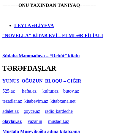
======ONU YAXINDAN TANIYAQ======
LEYLA ƏLİYEVA
“NOVELLA” KİTAB EVİ – ELMLƏR FİLİALI
Südabə Məmmədova – “Debüt” kitabı
TƏRƏFDAŞLAR
YUNUS OĞUZUN BLOQU – CIĞIR
525.az
hafta.az
kultur.az
butov.az
tezadlar.az
kitabevim.az
kitabxana.net
adalet.az
goyce.az
radio-kardeche
olaylar.az
yazar.in
mustaqil.az
Mustafa Müseyiboğlu adına kitabxana