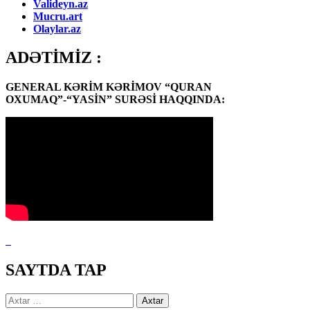
Valideyn.az
Mucru.art
Olaylar.az
ADƏTİMİZ :
GENERAL KƏRİM KƏRİMOV “QURAN
OXUMAQ”-“YASİN” SURƏSİ HAQQINDA:
SAYTDA TAP
Axtarış: