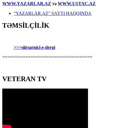
WWW.YAZARLAR.AZ
və
WWW.USTAC.AZ
“YAZARLAR.AZ” SAYTI HAQQINDA
TƏMSİLÇİLİK
>>>siirsarnici-e-dergi
===================================
VETERAN TV