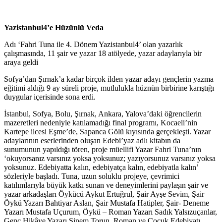
Yazistanbul4’e Hüzünlü Veda
Adı ‘Fahri Tuna ile 4. Dönem Yazistanbul4’ olan yazarlık
çalışmasında, 11 şair ve yazar 18 atölyede, yazar adaylarıyla bir
araya geldi
Sofya’dan Şırnak’a kadar birçok ilden yazar adayı gençlerin yazma
eğitimi aldığı 9 ay süreli proje, mutlulukla hüznün birbirine karıştığı
duygular içerisinde sona erdi.
İstanbul, Sofya, Bolu, Şırnak, Ankara, Yalova’daki öğrencilerin
mazeretleri nedeniyle katılamadığı final programı, Kocaeli’nin
Kartepe ilcesi Eşme’de, Sapanca Gölü kıyısında gerçekleşti. Yazar
adaylarının eserlerinden oluşan Edebi’yaz adlı kitabın da
sunumunun yapıldığı tören, proje müellifi Yazar Fahri Tuna’nın
‘okuyorsanız varsınız yoksa yoksunuz; yazıyorsunuz varsınız yoksa
yoksunuz. Edebiyatta kalın, edebiyatça kalın, edebiyatla kalın’
sözleriyle başladı. Tuna, uzun soluklu projeye, çevrimici
katılımlarıyla büyük katkı sunan ve deneyimlerini paylaşın şair ve
yazar arkadaşları Öykücü Aykut Ertuğrul, Şair Ayşe Sevim, Şair –
Öykü Yazarı Bahtiyar Aslan, Şair Mustafa Hatipler, Şair- Deneme
Yazarı Mustafa Uçurum, Öykü – Roman Yazarı Sadık Yalsızuçanlar,
Genç Hikâye Yazarı Sinem Torun, Roman ve Çocuk Edebiyatı