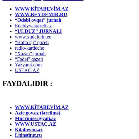
WWW.KİTABEVİM.AZ
WWW.BEYDEMİR.RU
“Ədəbi ovqat” jurnalı
Edebiyyatqazeti.az
“ULDUZ” JURNALI
www.xudaferin.eu
“Həftə içi” qəzeti
radio-kardeche
“Xəzan” jurnalı
“Fədai” qəzeti
Yazyarat.com
USTAC.AZ
FAYDALIDIR :
WWW.KİTABEVİM.AZ
Aztc.gov.az (tərcümə)
Mucrunesriyyati.az
WWW.USTAC.AZ
Kitabevim.az
Litinstitut.ru