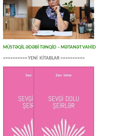
MÜSTƏQİL ƏDƏBİ TƏNQİD – MƏTANƏT VAHİD
========== YENİ KİTABLAR ==========