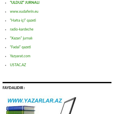
“ULDUZ” JURNALI
www.xudaferin.eu
“Həftə içi” qəzeti
radio-kardeche
“Xəzan” jurnalı
“Fədai” qəzeti
Yazyarat.com
USTAC.AZ
FAYDALIDIR :