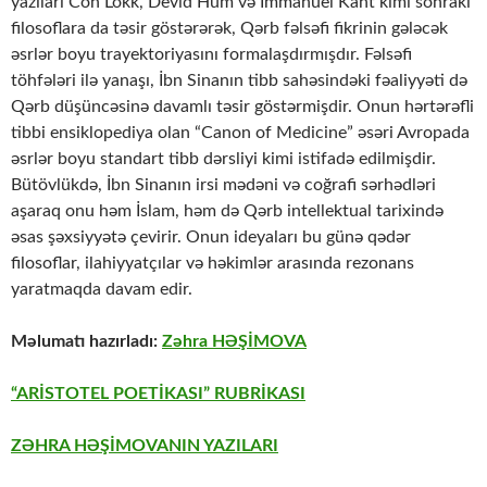
yazıları Con Lokk, Devid Hum və İmmanuel Kant kimi sonrakı
filosoflara da təsir göstərərək, Qərb fəlsəfi fikrinin gələcək
əsrlər boyu trayektoriyasını formalaşdırmışdır. Fəlsəfi
töhfələri ilə yanaşı, İbn Sinanın tibb sahəsindəki fəaliyyəti də
Qərb düşüncəsinə davamlı təsir göstərmişdir. Onun hərtərəfli
tibbi ensiklopediya olan “Canon of Medicine” əsəri Avropada
əsrlər boyu standart tibb dərsliyi kimi istifadə edilmişdir.
Bütövlükdə, İbn Sinanın irsi mədəni və coğrafi sərhədləri
aşaraq onu həm İslam, həm də Qərb intellektual tarixində
əsas şəxsiyyətə çevirir. Onun ideyaları bu günə qədər
filosoflar, ilahiyyatçılar və həkimlər arasında rezonans
yaratmaqda davam edir.
Məlumatı hazırladı:
Zəhra HƏŞİMOVA
“ARİSTOTEL POETİKASI” RUBRİKASI
ZƏHRA HƏŞİMOVANIN YAZILARI