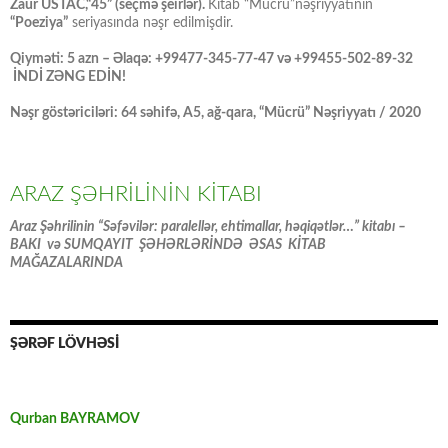
Zaur USTAC,“45” (seçmə şeirlər).
Kitab “Mücrü”nəşriyyatının
“Poeziya”
seriyasında nəşr edilmişdir.
Qiyməti: 5 azn – Əlaqə: +99477-345-77-47 və +99455-502-89-32
İNDİ ZƏNG EDİN!
Nəşr göstəriciləri: 64 səhifə, A5, ağ-qara, “Mücrü” Nəşriyyatı / 2020
ARAZ ŞƏHRİLİNİN KİTABI
Araz Şəhrilinin “Səfəvilər: paralellər, ehtimallar, həqiqətlər…” kitabı –
BAKI və SUMQAYIT ŞƏHƏRLƏRİNDƏ ƏSAS KİTAB
MAĞAZALARINDA
ŞƏRƏF LÖVHƏSİ
Qurban BAYRAMOV