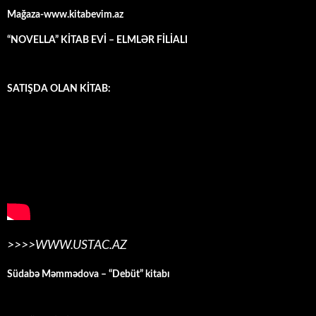
Mağaza-www.kitabevim.az
“NOVELLA” KİTAB EVİ – ELMLƏR FİLİALI
SATIŞDA OLAN KİTAB:
>>>>WWW.USTAC.AZ
Südabə Məmmədova – “Debüt” kitabı