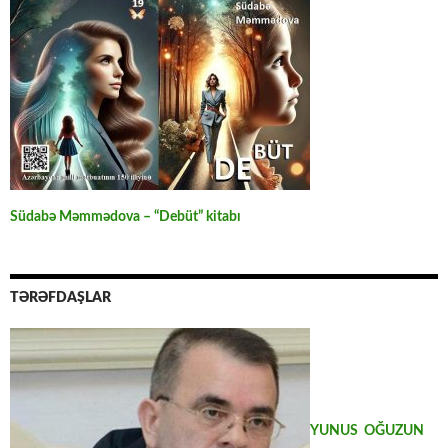
Südabə Məmmədova – “Debüt” kitabı
TƏRƏFDAŞLAR
YUNUS OĞUZUN