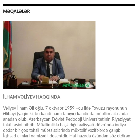
MƏQALƏLƏR
İLHAM VƏLİYEV HAQQINDA
Vəliyev İlham Əli oğlu, 7 oktyabr 1959 –cu ildə Tovuzu rayonunun
Əlibəyi (yəqin ki, bu kəndi hamı tanıyır) kəndində müəllim ailəsində
anadan olub. Azərbaycan Dövlət Pedoqoji Universitetinin Riyaziyyat
fakültəsini bitirib. Müəllimliklə başladığı fəaliyyəti dövründə indiyə
qədər bir çox təhsil müəssisələrində müxtəlif vəzifələrdə çalışıb.
İqtisad elmləri namizədi, dosentdir. Hal-hazırda özündən söz etdirən