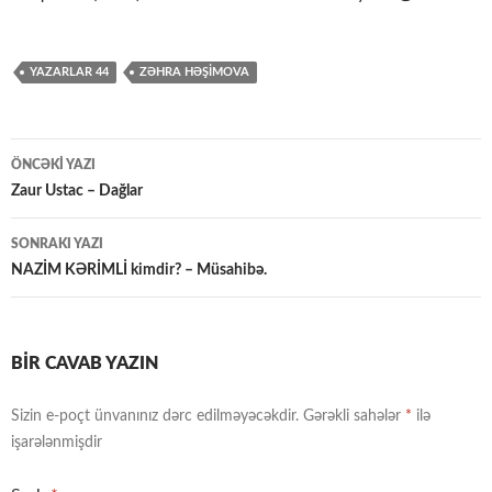
YAZARLAR 44
ZƏHRA HƏŞIMOVA
Yazılar
ÖNCƏKI YAZI
üzrə
Zaur Ustac – Dağlar
naviqasiya
SONRAKI YAZI
NAZİM KƏRİMLİ kimdir? – Müsahibə.
BIR CAVAB YAZIN
Sizin e-poçt ünvanınız dərc edilməyəcəkdir.
Gərəkli sahələr
*
ilə
işarələnmişdir