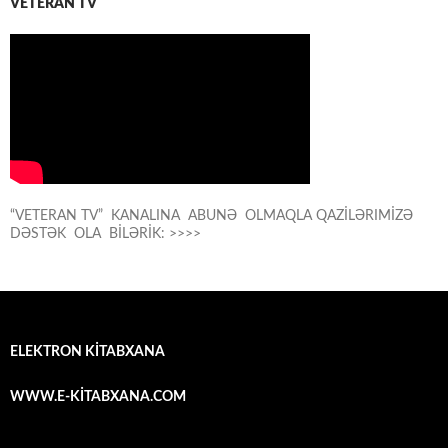
VETERAN TV
“VETERAN TV” KANALINA ABUNƏ OLMAQLA QAZİLƏRIMİZƏ
DƏSTƏK OLA BİLƏRİK: >>>>
ELEKTRON KİTABXANA
WWW.E-KİTABXANA.COM