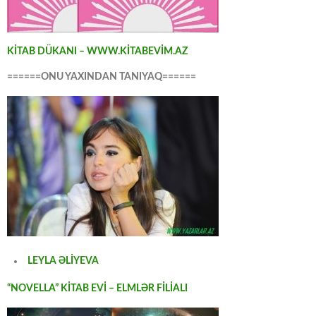
KİTAB DÜKANI – WWW.KİTABEVİM.AZ
======ONU YAXINDAN TANIYAQ======
LEYLA ƏLİYEVA
“NOVELLA” KİTAB EVİ – ELMLƏR FİLİALI