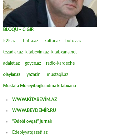
BLOQU – CIĞIR
525.az
hafta.az
kultur.az
butov.az
tezadlar.az
kitabevim.az
kitabxana.net
adalet.az
goyce.az
radio-kardeche
olaylar.az
yazar.in
mustaqil.az
Mustafa Müseyiboğlu adına kitabxana
WWW.KİTABEVİM.AZ
WWW.BEYDEMİR.RU
“Ədəbi ovqat” jurnalı
Edebiyyatqazeti.az