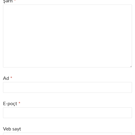
Şərh
*
Ad
*
E-poçt
*
Veb sayt