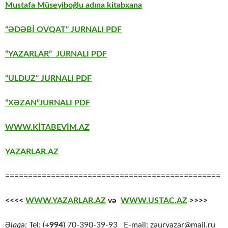
Mustafa Müseyiboğlu adına kitabxana
“ƏDƏBİ OVQAT” JURNALI PDF
“YAZARLAR” JURNALI PDF
“ULDUZ” JURNALI PDF
“XƏZAN”JURNALI PDF
WWW.KİTABEVİM.AZ
YAZARLAR.AZ
===============================================
<<<<
WWW.YAZARLAR.AZ
və
WWW.USTAC.AZ
>>>>
Əlaqə:
Tel: (
+994
) 70-390-39-93 E-mail: zauryazar@mail.ru