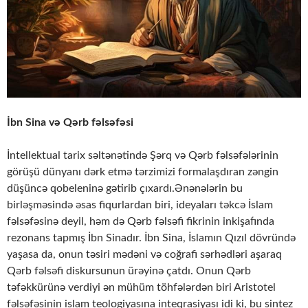
İbn Sina və Qərb fəlsəfəsi
İntellektual tarix səltənətində Şərq və Qərb fəlsəfələrinin
görüşü dünyanı dərk etmə tərzimizi formalaşdıran zəngin
düşüncə qobeleninə gətirib çıxardı.Ənənələrin bu
birləşməsində əsas fiqurlardan biri, ideyaları təkcə İslam
fəlsəfəsinə deyil, həm də Qərb fəlsəfi fikrinin inkişafında
rezonans tapmış İbn Sinadır. İbn Sina, İslamın Qızıl dövründə
yaşasa da, onun təsiri mədəni və coğrafi sərhədləri aşaraq
Qərb fəlsəfi diskursunun ürəyinə çatdı. Onun Qərb
təfəkkürünə verdiyi ən mühüm töhfələrdən biri Aristotel
fəlsəfəsinin islam teologiyasına inteqrasiyası idi ki, bu sintez