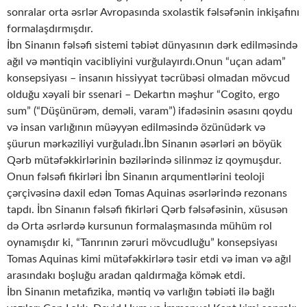
sonralar orta əsrlər Avropasında sxolastik fəlsəfənin inkişafını
formalaşdırmışdır.
İbn Sinanın fəlsəfi sistemi təbiət dünyasının dərk edilməsində
ağıl və məntiqin vacibliyini vurğulayırdı.Onun “uçan adam”
konsepsiyası – insanın hissiyyat təcrübəsi olmadan mövcud
olduğu xəyali bir ssenari – Dekartın məşhur “Cogito, ergo
sum” (“Düşünürəm, deməli, varam”) ifadəsinin əsasını qoydu
və insan varlığının müəyyən edilməsində özünüdərk və
şüurun mərkəziliyi vurğuladı.İbn Sinanın əsərləri ən böyük
Qərb mütəfəkkirlərinin bəzilərində silinməz iz qoymuşdur.
Onun fəlsəfi fikirləri İbn Sinanın arqumentlərini teoloji
çərçivəsinə daxil edən Tomas Aquinas əsərlərində rezonans
tapdı. İbn Sinanın fəlsəfi fikirləri Qərb fəlsəfəsinin, xüsusən
də Orta əsrlərdə kursunun formalaşmasında mühüm rol
oynamışdır ki, “Tanrının zəruri mövcudluğu” konsepsiyası
Tomas Aquinas kimi mütəfəkkirlərə təsir etdi və iman və ağıl
arasındakı boşluğu aradan qaldırmağa kömək etdi.
İbn Sinanın metafizika, məntiq və varlığın təbiəti ilə bağlı