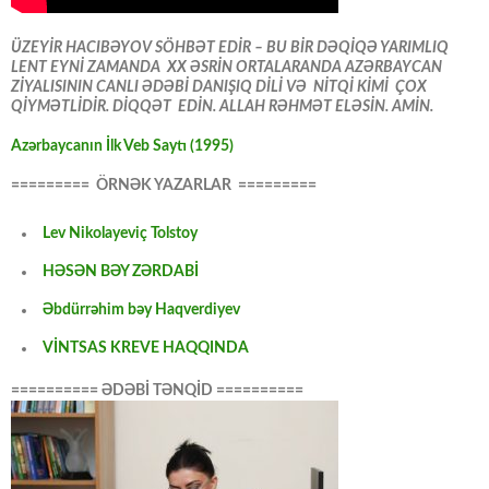
ÜZEYİR HACIBƏYOV SÖHBƏT EDİR – BU BİR DƏQİQƏ YARIMLIQ
LENT EYNİ ZAMANDA XX ƏSRİN ORTALARANDA AZƏRBAYCAN
ZİYALISININ CANLI ƏDƏBİ DANIŞIQ DİLİ VƏ NİTQİ KİMİ ÇOX
QİYMƏTLİDİR. DİQQƏT EDİN. ALLAH RƏHMƏT ELƏSİN. AMİN.
Azərbaycanın İlk Veb Saytı (1995)
========= ÖRNƏK YAZARLAR =========
Lev Nikolayeviç Tolstoy
HƏSƏN BƏY ZƏRDABİ
Əbdürrəhim bəy Haqverdiyev
VİNTSAS KREVE HAQQINDA
========== ƏDƏBİ TƏNQİD ==========