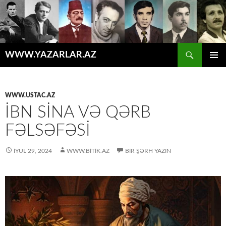
Axtar
WWW.YAZARLAR.AZ
MÜHTƏVIYYATA
ƏSAS
KEÇ
MENYU
WWW.USTAC.AZ
İBN SINA VƏ QƏRB
FƏLSƏFƏSI
İYUL 29, 2024
WWW.BITIK.AZ
BIR ŞƏRH YAZIN