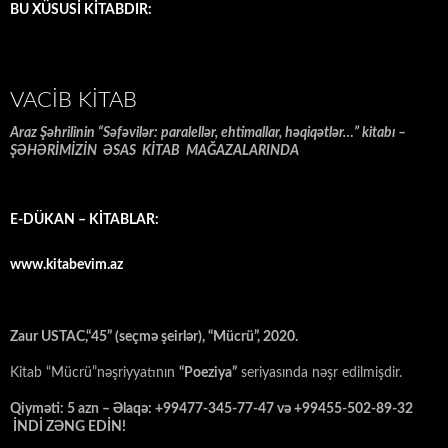
BU XÜSUSİ KİTABDIR:
VACIB KITAB
Araz Şəhrilinin “Səfəvilər: paralellər, ehtimallar, həqiqətlər…” kitabı –
ŞƏHƏRİMİZİN ƏSAS KİTAB MAĞAZALARINDA
E-DÜKAN – KİTABLAR:
www.kitabevim.az
Zaur USTAC,“45” (seçmə şeirlər), “Mücrü”, 2020.
Kitab “Mücrü”nəşriyyatının
“Poeziya”
seriyasında nəşr edilmişdir.
Qiyməti: 5 azn – Əlaqə: +99477-345-77-47 və +99455-502-89-32
İNDİ ZƏNG EDİN!