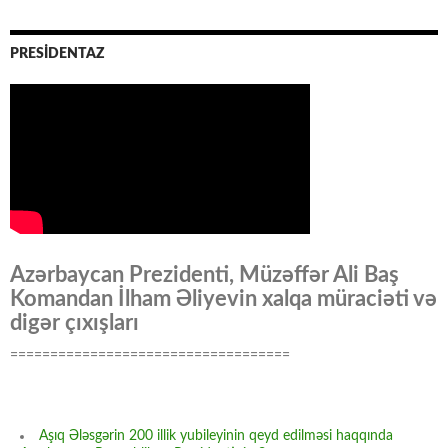
PRESİDENTAZ
Azərbaycan Prezidenti, Müzəffər Ali Baş
Komandan İlham Əliyevin xalqa müraciəti və
digər çıxışları
===================================
Aşıq Ələsgərin 200 illik yubileyinin qeyd edilməsi haqqında