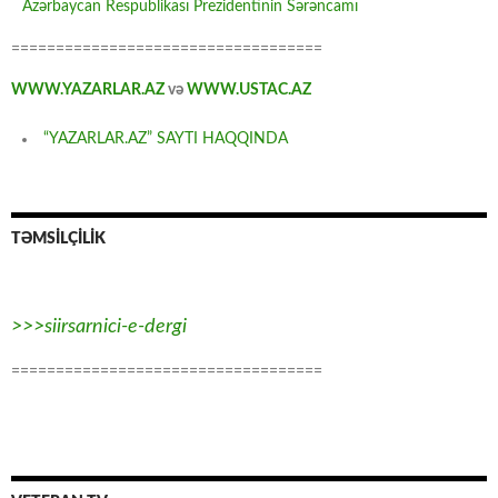
Azərbaycan Respublikası Prezidentinin Sərəncamı
===================================
WWW.YAZARLAR.AZ
və
WWW.USTAC.AZ
“YAZARLAR.AZ” SAYTI HAQQINDA
TƏMSİLÇİLİK
>>>siirsarnici-e-dergi
===================================