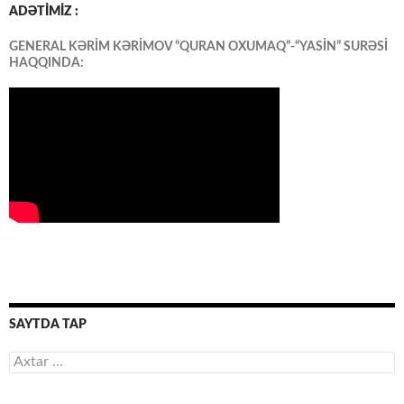
ADƏTİMİZ :
GENERAL KƏRİM KƏRİMOV “QURAN OXUMAQ”-“YASİN” SURƏSİ
HAQQINDA:
SAYTDA TAP
Axtarış: