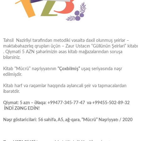
Təhsil Nazirliyi tərəfindən metodiki vəsaitə daxil olunmuş şeirlər –
məktəbəhazırlıq qrupları üçün – Zaur Ustacın “Güllünün Şeirləri” kitabı
. Qiyməti 5 AZN şəhərimizin əsas kitab mağazalarından soruşa
bilərsiniz.
Kitab “Mücrü” nəşriyyatının
“Çoxbilmiş”
uşaq seriyasında nəşr
edilmişdir.
Kitab hərf və rəqəmlər haqqında əyləncəli şeir və tapmacalardan
ibarətdir.
Qiymət: 5 azn – Əlaqə: +99477-345-77-47 və +99455-502-89-32
İNDİ ZƏNG EDİN!
Nəşr göstəriciləri: 56 səhifə, A5, ağ-qara, “Mücrü” Nəşriyyatı / 2020