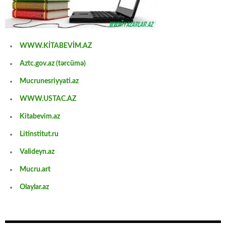
WWW.KİTABEVİM.AZ
Aztc.gov.az (tərcümə)
Mucrunesriyyati.az
WWW.USTAC.AZ
Kitabevim.az
Litinstitut.ru
Valideyn.az
Mucru.art
Olaylar.az