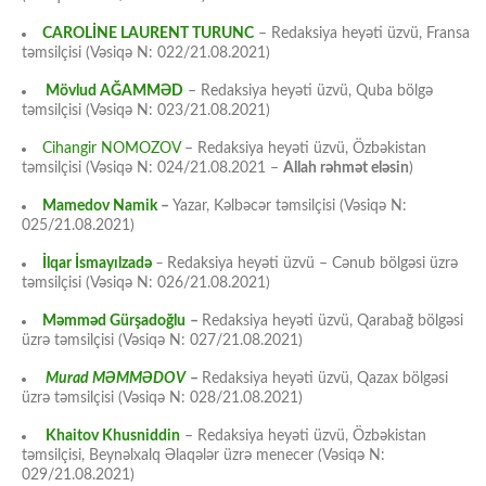
CAROLİNE LAURENT TURUNC
– Redaksiya heyəti üzvü, Fransa
təmsilçisi (Vəsiqə N: 022/21.08.2021)
Mövlud AĞAMMƏD
– Redaksiya heyəti üzvü, Quba bölgə
təmsilçisi (Vəsiqə N: 023/21.08.2021)
Cihangir NOMOZOV
– Redaksiya heyəti üzvü, Özbəkistan
təmsilçisi (Vəsiqə N: 024/21.08.2021 –
Allah rəhmət eləsin
)
Mamedov Namik
–
Yazar, Kəlbəcər təmsilçisi (Vəsiqə N:
025/21.08.2021)
İlqar İsmayılzadə
–
Redaksiya heyəti üzvü – Cənub bölgəsi üzrə
təmsilçisi (Vəsiqə N: 026/21.08.2021)
Məmməd Gürşadoğlu
–
Redaksiya heyəti üzvü, Qarabağ bölgəsi
üzrə təmsilçisi (Vəsiqə N: 027/21.08.2021)
Murad MƏMMƏDOV
–
Redaksiya heyəti üzvü, Qazax bölgəsi
üzrə təmsilçisi (Vəsiqə N: 028/21.08.2021)
Khaitov Khusniddin
– Redaksiya heyəti üzvü, Özbəkistan
təmsilçisi, Beynəlxalq Əlaqələr üzrə menecer (Vəsiqə N:
029/21.08.2021)