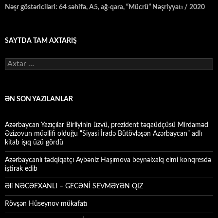
Nəşr göstəriciləri: 64 səhifə, A5, ağ-qara, “Mücrü” Nəşriyyatı / 2020
SAYTDA TAM AXTARIŞ
Axtarış:
ƏN SON YAZILANLAR
Azərbaycan Yazıçılar Birliyinin üzvü, prezident təqaüdçüsü Mirdaməd
Əzizovun müəllifi olduğu “Siyasi İradə Bütövləşən Azərbaycan” adlı
kitab işıq üzü gördü
Azərbaycanlı tədqiqatçı Aybəniz Haşımova beynəlxalq elmi konqresdə
iştirak edib
Əli NƏCƏFXANLI – GECƏNİ SEVMƏYƏN QIZ
Rövşən Hüseynov mükafatı