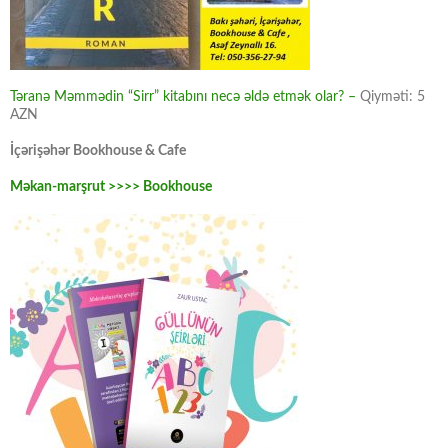
Təranə Məmmədin “Sirr” kitabını necə əldə etmək olar? –
Qiyməti: 5
AZN
İçərişəhər Bookhouse & Cafe
Məkan-marşrut >>>> Bookhouse