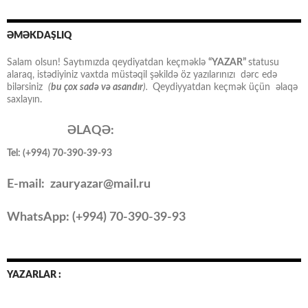
ƏMƏKDAŞLIQ
Salam olsun! Saytımızda qeydiyatdan keçməklə
“YAZAR”
statusu
alaraq, istədiyiniz vaxtda müstəqil şəkildə öz yazılarınızı dərc edə
bilərsiniz
(
bu çox sadə və asandır
).
Qeydiyyatdan keçmək üçün əlaqə
saxlayın.
ƏLAQƏ:
Tel: (+994) 70-390-39-93
E-mail: zauryazar@mail.ru
WhatsApp: (
+994
) 70-390-39-93
YAZARLAR :