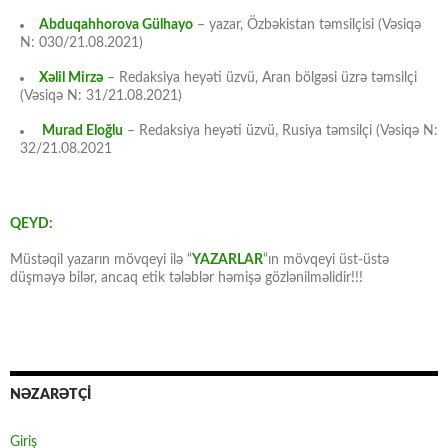
Abduqahhorova Gülhayo
– yazar, Özbəkistan təmsilçisi (Vəsiqə
N: 030/21.08.2021)
Xəlil Mirzə
– Redaksiya heyəti üzvü, Aran bölgəsi üzrə təmsilçi
(Vəsiqə N: 31/21.08.2021)
Murad Eloğlu
– Redaksiya heyəti üzvü, Rusiya təmsilçi (Vəsiqə N:
32/21.08.2021
QEYD:
Müstəqil yazarın mövqeyi ilə “
YAZARLAR
“ın mövqeyi üst-üstə
düşməyə bilər, ancaq etik tələblər həmişə gözlənilməlidir!!!
NƏZARƏTÇİ
Giriş