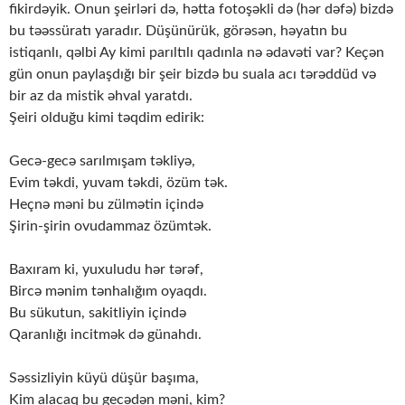
fikirdəyik. Onun şeirləri də, hətta fotoşəkli də (hər dəfə) bizdə
bu təəssüratı yaradır. Düşünürük, görəsən, həyatın bu
istiqanlı, qəlbi Ay kimi parıltılı qadınla nə ədavəti var? Keçən
gün onun paylaşdığı bir şeir bizdə bu suala acı tərəddüd və
bir az da mistik əhval yaratdı.
Şeiri olduğu kimi təqdim edirik:
Gecə-gecə sarılmışam təkliyə,
Evim təkdi, yuvam təkdi, özüm tək.
Heçnə məni bu zülmətin içində
Şirin-şirin ovudammaz özümtək.
Baxıram ki, yuxuludu hər tərəf,
Bircə mənim tənhalığım oyaqdı.
Bu sükutun, sakitliyin içində
Qaranlığı incitmək də günahdı.
Səssizliyin küyü düşür başıma,
Kim alacaq bu gecədən məni, kim?