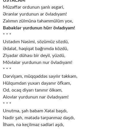
USTACAM
Müzəffər ordunun şanlı əsgəri,
Ərənlər yurdunun ər övladıyam!
Zalımın zülmünə təhəmmülüm yox,
Babəklər yurdunun hürr övladıyam!
* * *
Ustadım Nəsimi, sözümüz sözdü,
Ədalət, həqiqət bağrımda közdü,
Ziyadar dühası bir deyil, yüzdü,
Mövlalar yurdunun nur övladıyam!
* * *
Dərvişəm, müqqəddəs sayılır təkkəm,
Hülqumdan yuxarı dayanır öfkəm,
Od, ocaq diyarı tanınır ölkəm,
Alovlar yurdunun nar övladıyam!
* * *
Unutma, şah babam Xətai başdı,
Nadir şah, mətədə tərpənməz daşdı,
İlham, nə keçilməz sədləri aşdı,