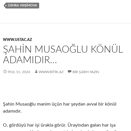
ZƏHRA HƏŞIMOVA
WWW.USTAC.AZ
ŞAHIN MUSAOĞLU KÖNÜL
ADAMIDIR…
İYUL 11, 2024
WWW.BITIK.AZ
BIR ŞƏRH YAZIN
Şahin Musaoğlu mənim üçün hər şeydən əvvəl bir könül
adamıdır.
O, gördüyü hər işi ürəklə görür. Ürəyindən gələn hər işə