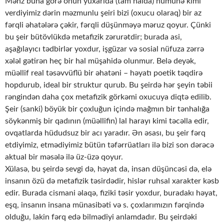
Məhz buna görə onun yuxarıda (tam halda) nümunə kimi
verdiyimiz dərin məzmunlu şeiri bizi (oxucu olaraq) bir az
fərqli əhatələrə çəkir, fərqli düşünməyə məruz qoyur. Çünki
bu şeir bütövlükdə metafizik zərurətdir; burada asi,
aşağılayıcı tədbirlər yoxdur, işgüzar və sosial nüfuza zərrə
xələl gətirən heç bir hal müşahidə olunmur. Belə deyək,
müəllif real təsəvvüflü bir əhatəni – həyatı poetik təqdirə
hopdurub, ideal bir struktur qurub. Bu şeirdə hər şeyin təbii
rəngindən daha çox metafizik görkəmi oxucuya diqtə edilib.
Şeir (sanki) böyük bir çoxluğun içində mağmın bir tənhalığa
söykənmiş bir qadının (müəllifin) lal harayı kimi təcəlla edir,
ovqatlarda hüdudsuz bir acı yaradır. Ən əsası, bu şeir fərq
etdiyimiz, etmədiyimiz bütün təfərrüatları ilə bizi son dərəcə
aktual bir məsələ ilə üz-üzə qoyur.
Xülasə, bu şeirdə sevgi də, həyat da, insan düşüncəsi də, elə
insanın özü də metafizik təsirdədir, hislər ruhsal xarakter kəsb
edir. Burada cismani əlaqə, fiziki təsir yoxdur, buradakı həyat,
eşq, insanın insana münasibəti və s. çoxlarımızın fərqində
olduğu, lakin fərq edə bilmədiyi anlamdadır. Bu şeirdəki