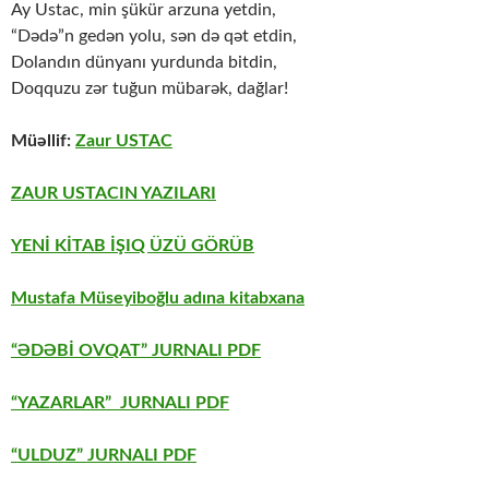
Ay Ustac, min şükür arzuna yetdin,
“Dədə”n gedən yolu, sən də qət etdin,
Dolandın dünyanı yurdunda bitdin,
Doqquzu zər tuğun mübarək, dağlar!
Müəllif:
Zaur USTAC
ZAUR USTACIN YAZILARI
YENİ KİTAB İŞIQ ÜZÜ GÖRÜB
Mustafa Müseyiboğlu adına kitabxana
“ƏDƏBİ OVQAT” JURNALI PDF
“YAZARLAR” JURNALI PDF
“ULDUZ” JURNALI PDF