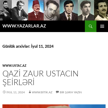
Axtar
WWW.YAZARLAR.AZ
MÜHTƏVIYYATA
ƏSAS
KEÇ
MENYU
Günlük arxivlər: İyul 11, 2024
WWW.USTAC.AZ
QAZI ZAUR USTACIN
ŞEIRLƏRI
İYUL 11, 2024
WWW.BITIK.AZ
BIR ŞƏRH YAZIN