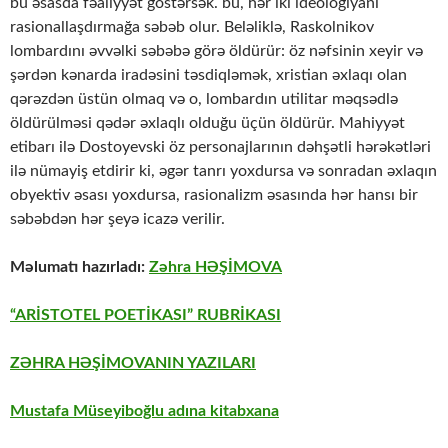
bu əsasda fəaliyyət göstərsək. bu, hər iki ideologiyanı
rasionallaşdırmağa səbəb olur. Beləliklə, Raskolnikov
lombardını əvvəlki səbəbə görə öldürür: öz nəfsinin xeyir və
şərdən kənarda iradəsini təsdiqləmək, xristian əxlaqı olan
qərəzdən üstün olmaq və o, lombardın utilitar məqsədlə
öldürülməsi qədər əxlaqlı olduğu üçün öldürür. Mahiyyət
etibarı ilə Dostoyevski öz personajlarının dəhşətli hərəkətləri
ilə nümayiş etdirir ki, əgər tanrı yoxdursa və sonradan əxlaqın
obyektiv əsası yoxdursa, rasionalizm əsasında hər hansı bir
səbəbdən hər şeyə icazə verilir.
Məlumatı hazırladı:
Zəhra HƏŞİMOVA
“ARİSTOTEL POETİKASI” RUBRİKASI
ZƏHRA HƏŞİMOVANIN YAZILARI
Mustafa Müseyiboğlu adına kitabxana