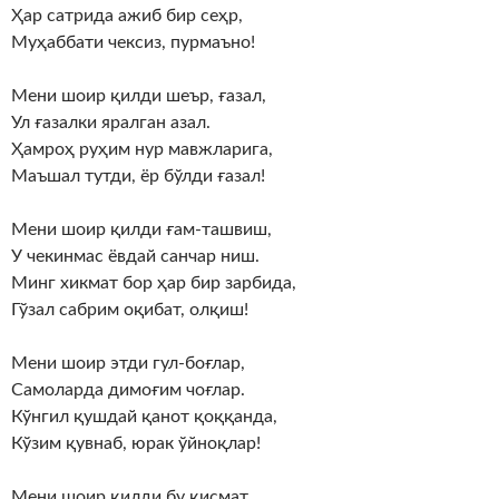
Ҳар сатрида ажиб бир сеҳр,
Муҳаббати чексиз, пурмаъно!
Мени шоир қилди шеър, ғазал,
Ул ғазалки яралган азал.
Ҳамроҳ руҳим нур мавжларига,
Маъшал тутди, ёр бўлди ғазал!
Мени шоир қилди ғам-ташвиш,
У чекинмас ёвдай санчар ниш.
Минг хикмат бор ҳар бир зарбида,
Гўзал сабрим оқибат, олқиш!
Мени шоир этди гул-боғлар,
Самоларда димоғим чоғлар.
Кўнгил қушдай қанот қоққанда,
Кўзим қувнаб, юрак ўйноқлар!
Мени шоир қилди бу қисмат,