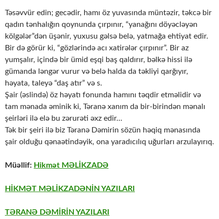
Təsəvvür edin; gecədir, hamı öz yuvasında müntəzir, təkcə bir
qadın tənhalığın qoynunda çırpınır, “yanağını döyəcləyən
kölgələr”dən üşənir, yuxusu gəlsə belə, yatmağa ehtiyat edir.
Bir də görür ki, “gözlərində acı xatirələr çırpınır”. Bir az
yumşalır, içində bir ümid eşqi baş qaldırır, bəlkə hissi ilə
gümanda ləngər vurur və belə halda da təkliyi qarğıyır,
həyata, taleyə “daş atır” və s.
Şair (əslində) öz həyatı fonunda hamını təqdir etməlidir və
tam mənada əminik ki, Təranə xanım da bir-birindən mənalı
şeirləri ilə elə bu zərurəti əxz edir…
Tək bir şeiri ilə biz Təranə Dəmirin sözün həqiq mənasında
şair olduğu qənaətindəyik, ona yaradıcılıq uğurları arzulayırıq.
Müəllif:
Hikmət MƏLİKZADƏ
HİKMƏT MƏLİKZADƏNİN YAZILARI
TƏRANƏ DƏMİRİN YAZILARI