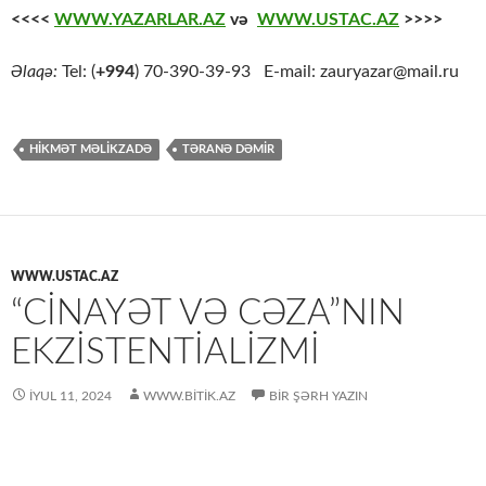
<<<<
WWW.YAZARLAR.AZ
və
WWW.USTAC.AZ
>>>>
Əlaqə:
Tel: (
+994
) 70-390-39-93 E-mail: zauryazar@mail.ru
HİKMƏT MƏLİKZADƏ
TƏRANƏ DƏMİR
WWW.USTAC.AZ
“CİNAYƏT VƏ CƏZA”NIN
EKZİSTENTİALİZMİ
İYUL 11, 2024
WWW.BITIK.AZ
BIR ŞƏRH YAZIN