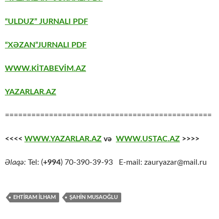
“ULDUZ” JURNALI PDF
“XƏZAN”JURNALI PDF
WWW.KİTABEVİM.AZ
YAZARLAR.AZ
===============================================
<<<<
WWW.YAZARLAR.AZ
və
WWW.USTAC.AZ
>>>>
Əlaqə:
Tel: (
+994
) 70-390-39-93 E-mail: zauryazar@mail.ru
EHTİRAM İLHAM
ŞAHİN MUSAOĞLU