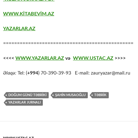
WWW.KİTABEVİM.AZ
YAZARLAR.AZ
===============================================
<<<<
WWW.YAZARLAR.AZ
və
WWW.USTAC.AZ
>>>>
Əlaqə:
Tel: (
+994
) 70-390-39-93 E-mail: zauryazar@mail.ru
DOĞUM GÜNÜ TƏBRİKİ
ŞAHİN MUSAOĞLU
TƏBRİK
YAZARLAR JURNALI