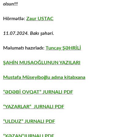
olsun!!!
Hörmətlə:
Zaur USTAC
11.07.2024. Bakı şəhəri.
Məlumatı hazırladı:
Tuncay ŞƏHRİLİ
ŞAHİN MUSAOĞLUNUN YAZILARI
Mustafa Müseyiboğlu adına kitabxana
“ƏDƏBİ OVQAT” JURNALI PDF
“YAZARLAR” JURNALI PDF
“ULDUZ” JURNALI PDF
“XƏZAN”JURNALI PDF