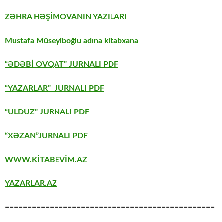
ZƏHRA HƏŞİMOVANIN YAZILARI
Mustafa Müseyiboğlu adına kitabxana
“ƏDƏBİ OVQAT” JURNALI PDF
“YAZARLAR” JURNALI PDF
“ULDUZ” JURNALI PDF
“XƏZAN”JURNALI PDF
WWW.KİTABEVİM.AZ
YAZARLAR.AZ
===============================================