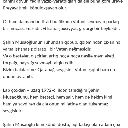
canını qoyur. Yəqin yazıb-yaratdıqları da elə buna görə ürəyə
ürəyəyatımlı, könüloxşayan olur.
O, həm də məndən ötəri bu ölkədə Vətəni sevməyin parlaq
bir mücəssəməsidir. Əfsanə şəxsiyyət, gəzərgi bir heykəldir.
Şahin Musaoğlunun ruhundan qopub, qələmindən çıxan nə
varsa istisnasız olaraq , bir Vətən nəğməsidir.
Və o bəstələr, o şeirlər, artıq neçə-neçə nəsilə məmləkəti,
torpağı, bayrağı sevməyi təlqin edib.
Bizim balalarımız Qarabağ sevgisini, Vətən eşqini həm də
ondan öyrənib.
Lap çoxdan – uzaq 1992-ci ildən tanıdığım Şahin
Musaoğlunu, həm bəstəçi, həm şair, həm də həkim kimi
hamıya sevdirən də elə onun millətinə olan tükənməz
sevgisidir.
Şahin Musaoğlu kimi könül dostu, əqidədaşı olan adam çox