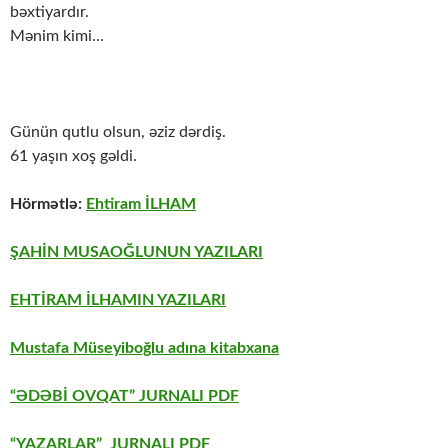
bəxtiyardır.
Mənim kimi…
Günün qutlu olsun, əziz dərdiş.
61 yaşın xoş gəldi.
Hörmətlə:
Ehtiram İLHAM
ŞAHİN MUSAOĞLUNUN YAZILARI
EHTİRAM İLHAMIN YAZILARI
Mustafa Müseyiboğlu adına kitabxana
“ƏDƏBİ OVQAT” JURNALI PDF
“YAZARLAR” JURNALI PDF