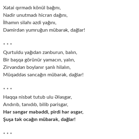
* * *
Xətai qırmadı könül bağını,
Nadir unutmadı hicran dağını,
İlhamın silahı əzdi yağını,
Dəmirdən yumruğun mübarək, dağlar!
* * *
Qurtuldu yağıdan zənburun, balın,
Bir başqa görünür yamacın, yalın,
Zirvəndən boylanır şanlı hilalın,
Müqəddəs sancağın mübarək, dağlar!
* * *
Haqqa nisbət tutub ulu Ələsgər,
Andırıb, tanıdıb, bilib pərisgar,
Hər səngər məbəddi, pirdi hər əsgər,
Şuşa tək ocağın mübarək, dağlar!
* * *