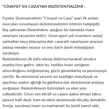
“CİNAYƏT VƏ CƏZA”NIN EKZİSTENTİALİZMİ :
Fyodor Dostoyevskinin “Cinayət və Cəza” əsəri ilk andan
oxucuları ovsunlayan ekzistensializmin intensiv tədqiqidir.
Baş qəhrəman Raskolnikov, qayğısız bir kainatda məna
axtarışını təcəssüm etdirir. Onun qeyri-adi insanların əxlaqi
sərhədləri keçə biləcəyinə dair cəsarətli nəzəriyyəsi ənənəvi
əxlaqa meydan oxuyur və onu dərin daxili münaqişəyə
sürükləyir.
Raskolnikovun ilk dəfə olaraq öldürmə hərəkəti əvvəlcə
azadlıq hissi gətirir, lakin bu, tezliklə insan varlığının
absurdluğunu vurğulayaraq, güclü günahkarlıq və paranoyaya
çevrilir. Bu emosional sarsıntı əsl azadlığın məsuliyyət və
qaçılmaz əzabın ağırlığı ilə gəldiyinə dair ekzistensial anlayışı
vurğulayır. Raskolnikovun özünüdərk və xilas yolu
cəlbedicidir. Onun son etirafı və cəzanı qəbul etməsi təkcə
qanuni həlli deyil, həm də dərin ekzistensial dirçəliş deməkdir.
Sonya, sarsılmaz imanı və mərhəməti ilə ümidi təmsil edir,