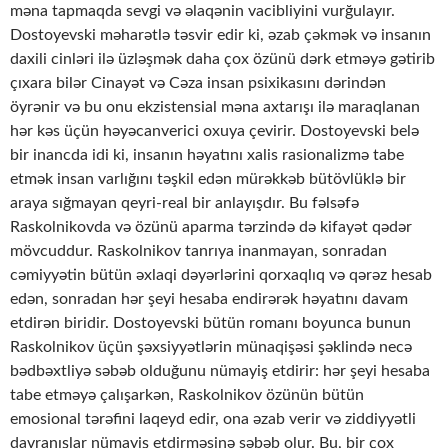
məna tapmaqda sevgi və əlaqənin vacibliyini vurğulayır.
Dostoyevski məharətlə təsvir edir ki, əzab çəkmək və insanın
daxili cinləri ilə üzləşmək daha çox özünü dərk etməyə gətirib
çıxara bilər Cinayət və Cəza insan psixikasını dərindən
öyrənir və bu onu ekzistensial məna axtarışı ilə maraqlanan
hər kəs üçün həyəcanverici oxuya çevirir. Dostoyevski belə
bir inancda idi ki, insanın həyatını xalis rasionalizmə tabe
etmək insan varlığını təşkil edən mürəkkəb bütövlüklə bir
araya sığmayan qeyri-real bir anlayışdır. Bu fəlsəfə
Raskolnikovda və özünü aparma tərzində də kifayət qədər
mövcuddur. Raskolnikov tanrıya inanmayan, sonradan
cəmiyyətin bütün əxlaqi dəyərlərini qorxaqlıq və qərəz hesab
edən, sonradan hər şeyi hesaba endirərək həyatını davam
etdirən biridir. Dostoyevski bütün romanı boyunca bunun
Raskolnikov üçün şəxsiyyətlərin münaqişəsi şəklində necə
bədbəxtliyə səbəb olduğunu nümayiş etdirir: hər şeyi hesaba
tabe etməyə çalışarkən, Raskolnikov özünün bütün
emosional tərəfini laqeyd edir, ona əzab verir və ziddiyyətli
davranışlar nümayiş etdirməsinə səbəb olur. Bu, bir çox