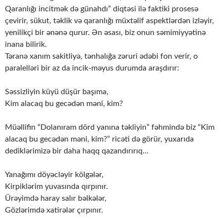
Qaranlığı incitmək də günahdı” diqtəsi ilə faktiki prosesə
çevirir, sükut, təklik və qaranlığı müxtəlif aspektlərdən izləyir,
yenilikçi bir ənənə qurur. Ən əsası, biz onun səmimiyyətinə
inana bilirik.
Təranə xanım sakitliyə, tənhalığa zəruri ədəbi fon verir, o
paralelləri bir az da incik-məyus durumda araşdırır:
Səssizliyin küyü düşür başıma,
Kim alacaq bu gecədən məni, kim?
Müəllifin “Dolanıram dörd yanına təkliyin” fəhmində biz “Kim
alacaq bu gecədən məni, kim?” ricəti də görür, yuxarıda
dediklərimizə bir daha haqq qazandırırıq…
Yanağımı döyəcləyir kölgələr,
Kirpiklərim yuvasında qırpınır.
Ürəyimdə haray salır bəlkələr,
Gözlərimdə xatirələr çırpınır.