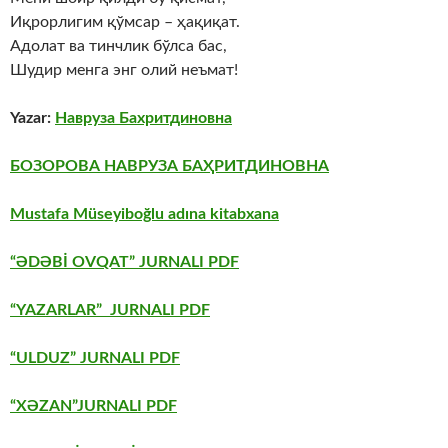
Иқрорлигим қўмсар – ҳақиқат.
Aдолат ва тинчлик бўлса бас,
Шудир менга энг олий неъмат!
Yazar:
Навруза Бахритдиновна
БОЗОРОВА НАВРУЗА БАҲРИТДИНОВНА
Mustafa Müseyiboğlu adına kitabxana
“ƏDƏBİ OVQAT” JURNALI PDF
“YAZARLAR” JURNALI PDF
“ULDUZ” JURNALI PDF
“XƏZAN”JURNALI PDF