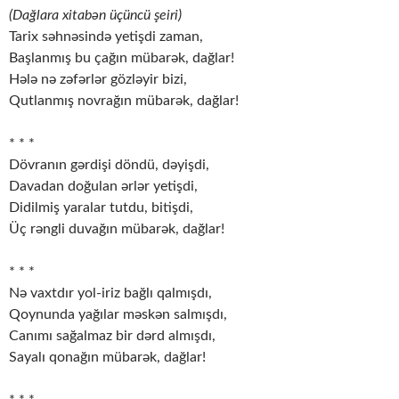
(Dağlara xitabən üçüncü şeiri)
Tarix səhnəsində yetişdi zaman,
Başlanmış bu çağın mübarək, dağlar!
Hələ nə zəfərlər gözləyir bizi,
Qutlanmış novrağın mübarək, dağlar!
* * *
Dövranın gərdişi döndü, dəyişdi,
Davadan doğulan ərlər yetişdi,
Didilmiş yaralar tutdu, bitişdi,
Üç rəngli duvağın mübarək, dağlar!
* * *
Nə vaxtdır yol-iriz bağlı qalmışdı,
Qoynunda yağılar məskən salmışdı,
Canımı sağalmaz bir dərd almışdı,
Sayalı qonağın mübarək, dağlar!