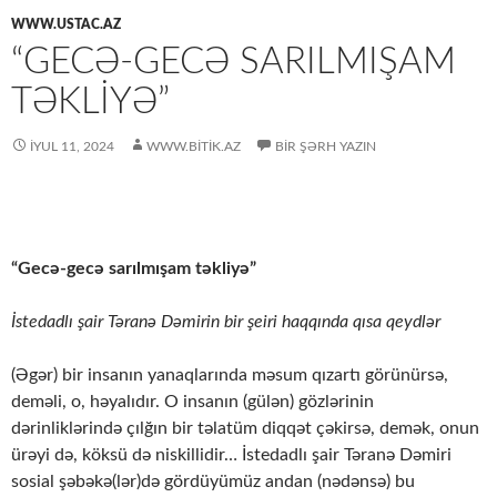
WWW.USTAC.AZ
“GECƏ-GECƏ SARILMIŞAM
TƏKLIYƏ”
İYUL 11, 2024
WWW.BITIK.AZ
BIR ŞƏRH YAZIN
“Gecə-gecə sarılmışam təkliyə”
İstedadlı şair Təranə Dəmirin bir şeiri haqqında qısa qeydlər
(Əgər) bir insanın yanaqlarında məsum qızartı görünürsə,
deməli, o, həyalıdır. O insanın (gülən) gözlərinin
dərinliklərində çılğın bir təlatüm diqqət çəkirsə, demək, onun
ürəyi də, köksü də niskillidir… İstedadlı şair Təranə Dəmiri
sosial şəbəkə(lər)də gördüyümüz andan (nədənsə) bu