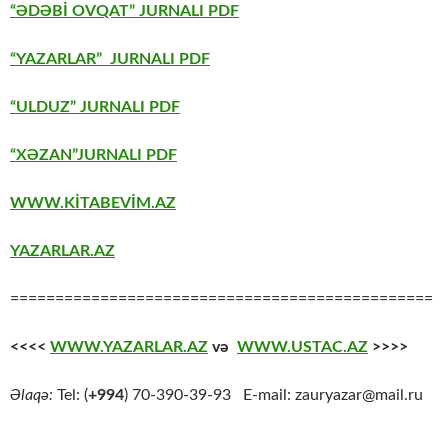
“ƏDƏBİ OVQAT” JURNALI PDF
“YAZARLAR” JURNALI PDF
“ULDUZ” JURNALI PDF
“XƏZAN”JURNALI PDF
WWW.KİTABEVİM.AZ
YAZARLAR.AZ
===============================================
<<<<
WWW.YAZARLAR.AZ
və
WWW.USTAC.AZ
>>>>
Əlaqə:
Tel: (
+994
) 70-390-39-93 E-mail: zauryazar@mail.ru