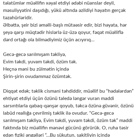
təlatümlər müəllifin xəyal etdiyi ədəbi nüanslar deyil,
məsuliyyətini daşıdığı, yükü altında əzildiyi həyatın gerçək
təzahürləridir.
Əlbəttə, şeir bizi əməlli-başlı mütəəsir edir, bizi həyata, hər
şeyə qarşı müqtədir hislərlə üz-üzə qoyur, fəqət müəlliflə
dərd ortağı ola bilmədiyimiz üçün acıyırıq…
Gecə-gecə sarılmışam təkliyə,
Evim təkdi, yuvam təkdi, özüm tək.
Heçnə məni bu zülmətin içində
Şirin-şirin ovudammaz özümtək.
Diqqət edək; təklik cismani təhdiddir, müəllif bu “hədələrdən”
ehtiyat etdiyi üçün özünü taledə ləngər vuran maddi
sarsıntılarla qabaq-qənşər qoyub, təkcə özünə güvənir, özünü
labüd reallığa çevrilmiş təklik ilə ovudur. “Gecə-gecə
sarılmışam təkliyə, Evim təkdi, yuvam təkdi, özüm tək” maddi
faktında biz müəllifin mənəvi gücünü görürük. O, ruha təsir
edən fiziki əngəlləri “…Bu sükutun, sakitliyin içində