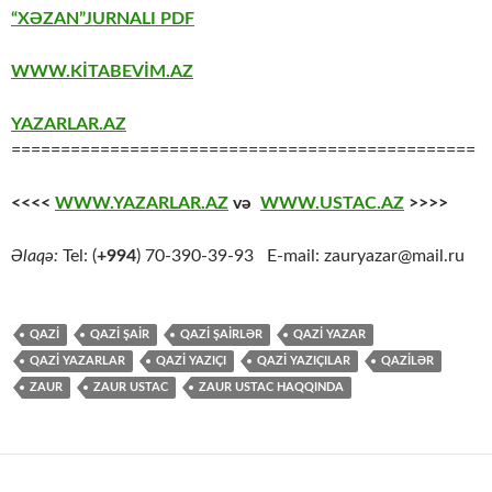
“XƏZAN”JURNALI PDF
WWW.KİTABEVİM.AZ
YAZARLAR.AZ
===============================================
<<<<
WWW.YAZARLAR.AZ
və
WWW.USTAC.AZ
>>>>
Əlaqə:
Tel: (
+994
) 70-390-39-93 E-mail: zauryazar@mail.ru
QAZİ
QAZİ ŞAİR
QAZİ ŞAİRLƏR
QAZİ YAZAR
QAZİ YAZARLAR
QAZİ YAZIÇI
QAZİ YAZIÇILAR
QAZİLƏR
ZAUR
ZAUR USTAC
ZAUR USTAC HAQQINDA