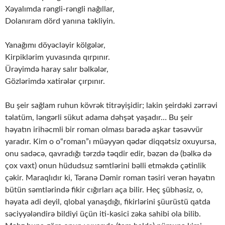
Xəyalımda rəngli-rəngli nağıllar,
Dolanıram dörd yanına təkliyin.
Yanağımı döyəcləyir kölgələr,
Kirpiklərim yuvasında qırpınır.
Ürəyimdə haray salır bəlkələr,
Gözlərimdə xatirələr çırpınır.
Bu şeir sağlam ruhun kövrək titrəyişidir; lakin şeirdəki zərrəvi
təlatüm, ləngərli sükut adama dəhşət yaşadır… Bu şeir
həyatın irihəcmli bir roman olması barədə aşkar təsəvvür
yaradır. Kim o o“roman”ı müəyyən qədər diqqətsiz oxuyursa,
onu sadəcə, qavradığı tərzdə təqdir edir, bəzən də (bəlkə də
çox vaxt) onun hüdudsuz səmtlərini bəlli etməkdə çətinlik
çəkir. Maraqlıdır ki, Təranə Dəmir roman təsiri verən həyatın
bütün səmtlərində fikir cığırları aça bilir. Heç şübhəsiz, o,
həyata adi deyil, qlobal yanaşdığı, fikirlərini şüurüstü qatda
səciyyələndirə bildiyi üçün iti-kəsici zəka sahibi ola bilib.