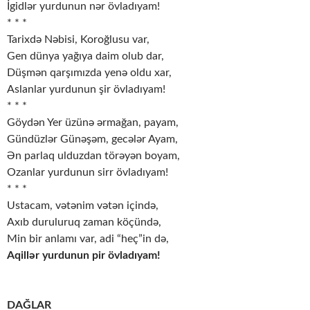
İgidlər yurdunun nər övladıyam!
* * *
Tarixdə Nəbisi, Koroğlusu var,
Gen dünya yağıya daim olub dar,
Düşmən qarşımızda yenə oldu xar,
Aslanlar yurdunun şir övladıyam!
* * *
Göydən Yer üzünə ərmağan, payam,
Gündüzlər Günəşəm, gecələr Ayam,
Ən parlaq ulduzdan törəyən boyam,
Ozanlar yurdunun sirr övladıyam!
* * *
Ustacam, vətənim vətən içində,
Axıb duruluruq zaman köçündə,
Min bir anlamı var, adi “heç”in də,
Aqillər yurdunun pir övladıyam!
DAĞLAR