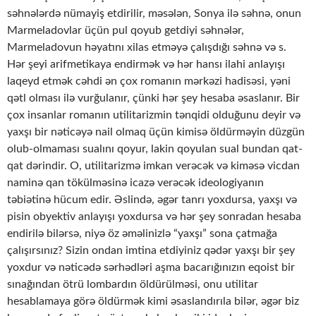
səhnələrdə nümayiş etdirilir, məsələn, Sonya ilə səhnə, onun
Marmeladovlar üçün pul qoyub getdiyi səhnələr,
Marmeladovun həyatını xilas etməyə çalışdığı səhnə və s.
Hər şeyi arifmetikaya endirmək və hər hansı ilahi anlayışı
laqeyd etmək cəhdi ən çox romanın mərkəzi hadisəsi, yəni
qətl olması ilə vurğulanır, çünki hər şey hesaba əsaslanır. Bir
çox insanlar romanın utilitarizmin tənqidi olduğunu deyir və
yaxşı bir nəticəyə nail olmaq üçün kimisə öldürməyin düzgün
olub-olmaması sualını qoyur, lakin qoyulan sual bundan qat-
qat dərindir. O, utilitarizmə imkan verəcək və kiməsə vicdan
naminə qan tökülməsinə icazə verəcək ideologiyanın
təbiətinə hücum edir. Əslində, əgər tanrı yoxdursa, yaxşı və
pisin obyektiv anlayışı yoxdursa və hər şey sonradan hesaba
endirilə bilərsə, niyə öz əməlinizlə “yaxşı” sona çatmağa
çalışırsınız? Sizin ondan imtina etdiyiniz qədər yaxşı bir şey
yoxdur və nəticədə sərhədləri aşma bacarığınızın eqoist bir
sınağından ötrü lombardın öldürülməsi, onu utilitar
hesablamaya görə öldürmək kimi əsaslandırıla bilər, əgər biz