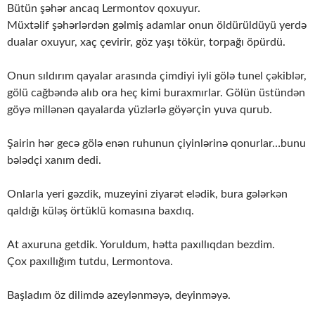
Bütün şəhər ancaq Lermontov qoxuyur.
Müxtəlif şəhərlərdən gəlmiş adamlar onun öldürüldüyü yerdə
dualar oxuyur, xaç çevirir, göz yaşı tökür, torpağı öpürdü.
Onun sıldırım qayalar arasında çimdiyi iyli gölə tunel çəkiblər,
gölü cağbəndə alıb ora heç kimi buraxmırlar. Gölün üstündən
göyə millənən qayalarda yüzlərlə göyərçin yuva qurub.
Şairin hər gecə gölə enən ruhunun çiyinlərinə qonurlar…bunu
bələdçi xanım dedi.
Onlarla yeri gəzdik, muzeyini ziyarət elədik, bura gələrkən
qaldığı küləş örtüklü komasına baxdıq.
At axuruna getdik. Yoruldum, hətta paxıllıqdan bezdim.
Çox paxıllığım tutdu, Lermontova.
Başladım öz dilimdə azeylənməyə, deyinməyə.