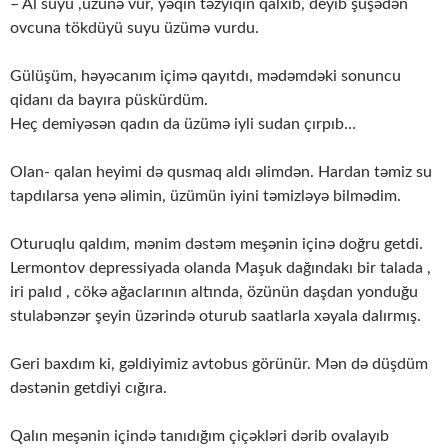
– Al suyu ,üzünə vur, yəqin təzyiqin qalxıb, deyib şüşədən
ovcuna tökdüyü suyu üzümə vurdu.
Gülüşüm, həyəcanım içimə qayıtdı, mədəmdəki sonuncu
qidanı da bayıra püskürdüm.
Heç demiyəsən qadın da üzümə iyli sudan çırpıb…
Olan- qalan heyimi də qusmaq aldı əlimdən. Hardan təmiz su
tapdılarsa yenə əlimin, üzümün iyini təmizləyə bilmədim.
Oturuqlu qaldım, mənim dəstəm meşənin içinə doğru getdi.
Lermontov depressiyada olanda Maşuk dağındakı bir talada ,
iri palıd , cökə ağaclarının altında, özünün daşdan yonduğu
stulabənzər şeyin üzərində oturub saatlarla xəyala dalırmış.
Geri baxdım ki, gəldiyimiz avtobus görünür. Mən də düşdüm
dəstənin getdiyi cığıra.
Qalın meşənin içində tanıdığım çiçəkləri dərib ovalayıb