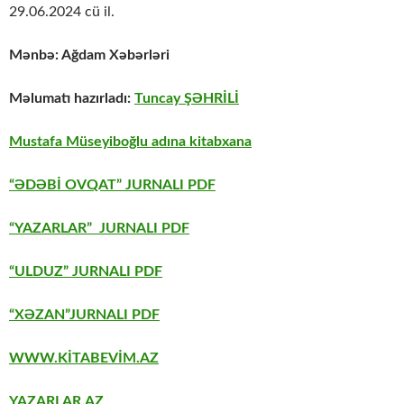
29.06.2024 cü il.
Mənbə: Ağdam Xəbərləri
Məlumatı hazırladı:
Tuncay ŞƏHRİLİ
Mustafa Müseyiboğlu adına kitabxana
“ƏDƏBİ OVQAT” JURNALI PDF
“YAZARLAR” JURNALI PDF
“ULDUZ” JURNALI PDF
“XƏZAN”JURNALI PDF
WWW.KİTABEVİM.AZ
YAZARLAR.AZ