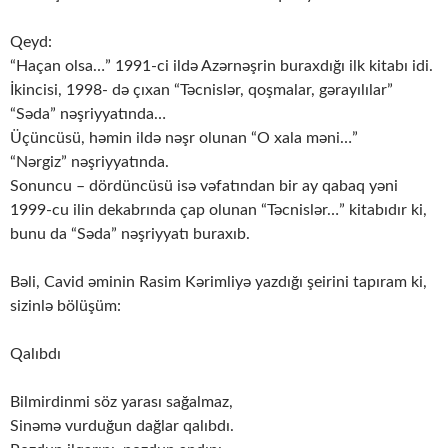
Qeyd:
“Haçan olsa…” 1991-ci ildə Azərnəşrin buraxdığı ilk kitabı idi.
İkincisi, 1998- də çıxan “Təcnislər, qoşmalar, gərayılılar”
“Səda” nəşriyyatında…
Üçüncüsü, həmin ildə nəşr olunan “O xala məni…”
“Nərgiz” nəşriyyatında.
Sonuncu – dördüncüsü isə vəfatından bir ay qabaq yəni
1999-cu ilin dekabrında çap olunan “Təcnislər…” kitabıdır ki,
bunu da “Səda” nəşriyyatı buraxıb.
Bəli, Cavid əminin Rasim Kərimliyə yazdığı şeirini tapıram ki,
sizinlə bölüşüm:
Qalıbdı
Bilmirdinmi söz yarası sağalmaz,
Sinəmə vurduğun dağlar qalıbdı.