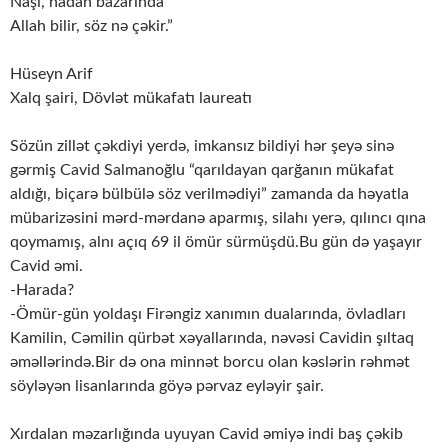
Naşı, nadan bazarında
Allah bilir, söz nə çəkir.”
Hüseyn Arif
Xalq şairi, Dövlət mükafatı laureatı
Sözün zillət çəkdiyi yerdə, imkansız bildiyi hər şeyə sinə
gərmiş Cavid Salmanoğlu “qarıldayan qarğanın mükafat
aldığı, biçarə bülbülə söz verilmədiyi” zamanda da həyatla
mübarizəsini mərd-mərdanə aparmış, silahı yerə, qılıncı qına
qoymamış, alnı açıq 69 il ömür sürmüşdü.Bu gün də yaşayır
Cavid əmi.
-Harada?
-Ömür-gün yoldaşı Firəngiz xanımın dualarında, övladları
Kamilin, Cəmilin qürbət xəyallarında, nəvəsi Cavidin şıltaq
əməllərində.Bir də ona minnət borcu olan kəslərin rəhmət
söyləyən lisanlarında göyə pərvaz eyləyir şair.
Xırdalan məzarlığında uyuyan Cavid əmiyə indi baş çəkib