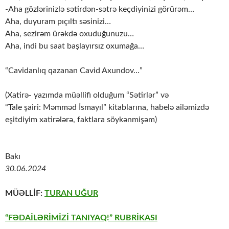
-Aha gözlərinizlə sətirdən-sətrə keçdiyinizi görürəm…
Aha, duyuram pıçıltı səsinizi…
Aha, sezirəm ürəkdə oxuduğunuzu…
Aha, indi bu saat başlayırsız oxumağa…
“Cavidanlıq qazanan Cavid Axundov…”
(Xatirə- yazımda müəllifi olduğum “Sətirlər” və
“Tale şairi: Məmməd İsmayıl” kitablarına, habelə ailəmizdə
eşitdiyim xatirələrə, faktlara söykənmişəm)
Bakı
30.06.2024
MÜƏLLİF:
TURAN UĞUR
“FƏDAİLƏRİMİZİ TANIYAQ!” RUBRİKASI