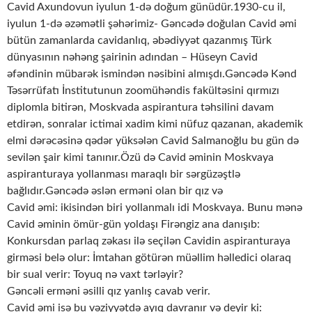
Cavid Axundovun iyulun 1-də doğum günüdür.1930-cu il,
iyulun 1-də əzəmətli şəhərimiz- Gəncədə doğulan Cavid əmi
bütün zamanlarda cavidanlıq, əbədiyyət qazanmış Türk
dünyasının nəhəng şairinin adından – Hüseyn Cavid
əfəndinin mübarək ismindən nəsibini almışdı.Gəncədə Kənd
Təsərrüfatı İnstitutunun zoomühəndis fakültəsini qırmızı
diplomla bitirən, Moskvada aspirantura təhsilini davam
etdirən, sonralar ictimai xadim kimi nüfuz qazanan, akademik
elmi dərəcəsinə qədər yüksələn Cavid Salmanoğlu bu gün də
sevilən şair kimi tanınır.Özü də Cavid əminin Moskvaya
aspiranturaya yollanması maraqlı bir sərgüzəştlə
bağlıdır.Gəncədə əslən erməni olan bir qız və
Cavid əmi: ikisindən biri yollanmalı idi Moskvaya. Bunu mənə
Cavid əminin ömür-gün yoldaşı Firəngiz ana danışıb:
Konkursdan parlaq zəkası ilə seçilən Cavidin aspiranturaya
girməsi belə olur: İmtahan götürən müəllim həlledici olaraq
bir sual verir: Toyuq nə vaxt tərləyir?
Gəncəli erməni əsilli qız yanlış cavab verir.
Cavid əmi isə bu vəziyyətdə ayıq davranır və deyir ki: