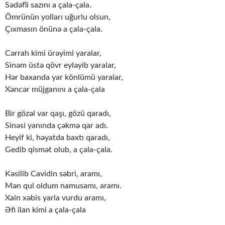
Sədəfli sazını a çala-çala.
Ömrünün yolları uğurlu olsun,
Çıxmasın önünə a çala-çala.
Cərrah kimi ürəyimi yaralar,
Sinəm üstə qövr eyləyib yaralar,
Hər baxanda yar könlümü yaralar,
Xəncər müjganını a çala-çala
Bir gözəl var qaşı, gözü qaradı,
Sinəsi yanında çəkmə qar adı.
Heyif ki, həyatda baxtı qaradı,
Gedib qismət olub, a çala-çala.
Kəsilib Cavidin səbri, aramı,
Mən qul oldum namusamı, aramı.
Xain xəbis yarla vurdu aramı,
Əfi ilan kimi a çala-çala