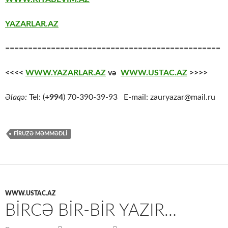
YAZARLAR.AZ
===============================================
<<<<
WWW.YAZARLAR.AZ
və
WWW.USTAC.AZ
>>>>
Əlaqə:
Tel: (
+994
) 70-390-39-93 E-mail: zauryazar@mail.ru
FİRUZƏ MƏMMƏDLİ
WWW.USTAC.AZ
BIRCƏ BIR-BIR YAZIR…