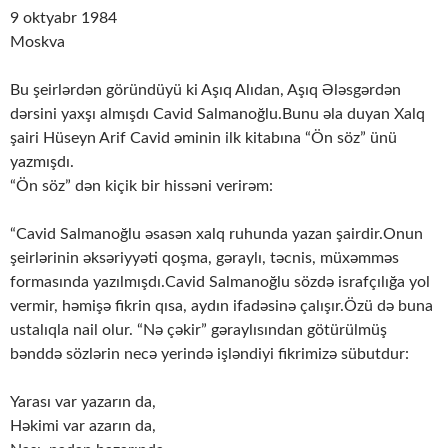
9 oktyabr 1984
Moskva
Bu şeirlərdən göründüyü ki Aşıq Alıdan, Aşıq Ələsgərdən
dərsini yaxşı almışdı Cavid Salmanoğlu.Bunu əla duyan Xalq
şairi Hüseyn Arif Cavid əminin ilk kitabına “Ön söz” ünü
yazmışdı.
“Ön söz” dən kiçik bir hissəni verirəm:
“Cavid Salmanoğlu əsasən xalq ruhunda yazan şairdir.Onun
şeirlərinin əksəriyyəti qoşma, gəraylı, təcnis, müxəmməs
formasında yazılmışdı.Cavid Salmanoğlu sözdə israfçılığa yol
vermir, həmişə fikrin qısa, aydın ifadəsinə çalışır.Özü də buna
ustalıqla nail olur. “Nə çəkir” gəraylısından götürülmüş
bənddə sözlərin necə yerində işləndiyi fikrimizə sübutdur:
Yarası var yazarın da,
Həkimi var azarın da,