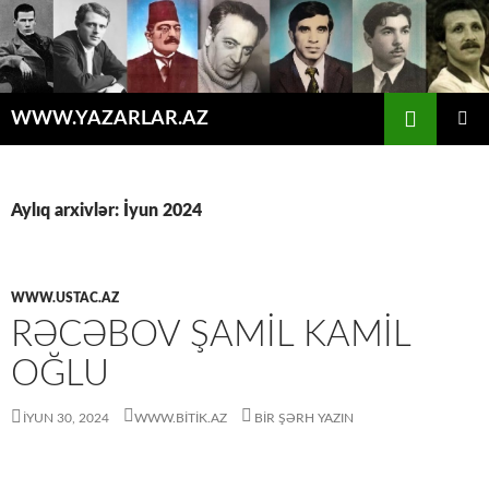
Axtar
WWW.YAZARLAR.AZ
MÜHTƏVIYYATA
ƏSAS
KEÇ
MENYU
Aylıq arxivlər: İyun 2024
WWW.USTAC.AZ
RƏCƏBOV ŞAMIL KAMIL
OĞLU
İYUN 30, 2024
WWW.BITIK.AZ
BIR ŞƏRH YAZIN