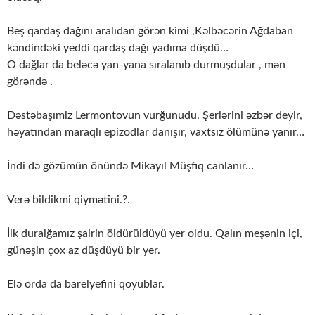
Beş qardaş dağını aralıdan görən kimi ,Kəlbəcərin Ağdaban
kəndindəki yeddi qardaş dağı yadıma düşdü…
O dağlar da beləcə yan-yana sıralanıb durmuşdular , mən
görəndə .
Dəstəbaşımlz Lermontovun vurğunudu. Şerlərini əzbər deyir,
həyatından maraqlı epizodlar danışır, vaxtsız ölümünə yanır…
İndi də gözümün önündə Mikayıl Müşfiq canlanır…
Verə bildikmi qiymətini.?.
İlk duralğamız şairin öldürüldüyü yer oldu. Qalın meşənin içi,
günəşin çox az düşdüyü bir yer.
Elə orda da barelyefini qoyublar.