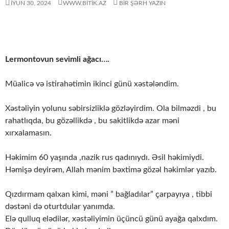
İYUN 30, 2024
WWW.BITIK.AZ
BIR ŞƏRH YAZIN
Lermontovun sevimli ağacı….
Müalicə və istirahətimin ikinci günü xəstələndim.
Xəstəliyin yolunu səbirsizliklə gözləyirdim. Ola bilməzdi , bu
rahatlıqda, bu gözəllikdə , bu sakitlikdə azar məni
xırxalamasın.
Həkimim 60 yaşında ,nazik rus qadınıydı. Əsil həkimiydi.
Həmişə deyirəm, Allah mənim bəxtimə gözəl həkimlər yazıb.
Qızdırmam qalxan kimi, məni ” bağladılar” çarpayıya , tibbi
dəstəni də oturtdular yanımda.
Elə qulluq elədilər, xəstəliyimin üçüncü günü ayağa qalxdım.