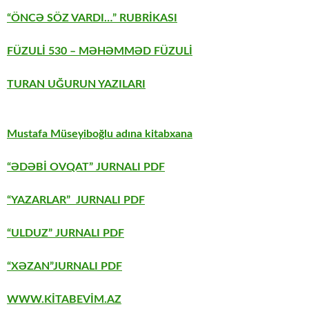
“ÖNCƏ SÖZ VARDI…” RUBRİKASI
FÜZULİ 530
– MƏHƏMMƏD FÜZULİ
TURAN UĞURUN YAZILARI
Mustafa Müseyiboğlu adına kitabxana
“ƏDƏBİ OVQAT” JURNALI PDF
“YAZARLAR” JURNALI PDF
“ULDUZ” JURNALI PDF
“XƏZAN”JURNALI PDF
WWW.KİTABEVİM.AZ