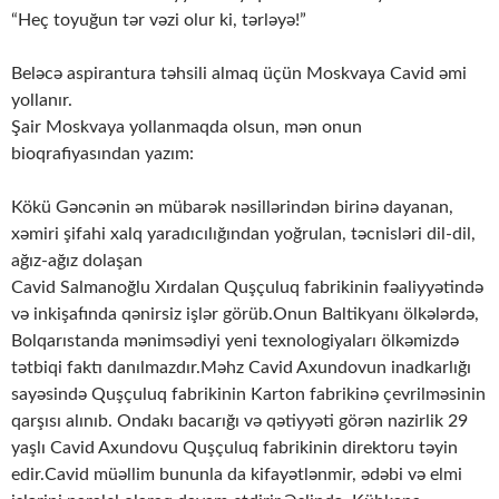
“Heç toyuğun tər vəzi olur ki, tərləyə!”
Beləcə aspirantura təhsili almaq üçün Moskvaya Cavid əmi
yollanır.
Şair Moskvaya yollanmaqda olsun, mən onun
bioqrafiyasından yazım:
Kökü Gəncənin ən mübarək nəsillərindən birinə dayanan,
xəmiri şifahi xalq yaradıcılığından yoğrulan, təcnisləri dil-dil,
ağız-ağız dolaşan
Cavid Salmanoğlu Xırdalan Quşçuluq fabrikinin fəaliyyətində
və inkişafında qənirsiz işlər görüb.Onun Baltikyanı ölkələrdə,
Bolqarıstanda mənimsədiyi yeni texnologiyaları ölkəmizdə
tətbiqi faktı danılmazdır.Məhz Cavid Axundovun inadkarlığı
sayəsində Quşçuluq fabrikinin Karton fabrikinə çevrilməsinin
qarşısı alınıb. Ondakı bacarığı və qətiyyəti görən nazirlik 29
yaşlı Cavid Axundovu Quşçuluq fabrikinin direktoru təyin
edir.Cavid müəllim bununla da kifayətlənmir, ədəbi və elmi