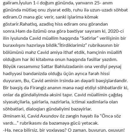
gəlirəm.İyulun 1-i doğum günündə, yanvarın 25- anım
günündə mütləq onu ziyarət edib, ruhu ilə uzun-uzadı söhbət
edirəm.O mənə güc verir, sanki işlərimə kömək
göstərir.Rahatlıq, azadlıq hiss edirəm onu görəndən
sonra.Həm də özümü ona görə bəxtiyar sayıram ki, 2020-ci
ilin iyulunda Cavid müəllim haqqında “Sətirlər” verilişinin bir
buraxılışını hazırlaya bildik.”İtirdiklərimiz” rubrikasının bir
bölümünü məhz Cavid əmiyə ithaf etdik, həmçinin müəllifi
olduğum hər iki kitabıma onun haqqında fəsillər yazdım.
Böyük rəssamımız Səttar Bəhlulzadənin ona verdiyi peysaj
hədiyyəsi bəndənizdə olduğu üçün ayrıca fərəh hissi
duyuram, Bu, Cavid əminin irsində ən dəyərli bəxşişlərdəndir.
Bir bəxşiş də Firəngiz ananın mənə nəql etdiyi söhbətlərdir ki,
onlar da gündəliyimdə əksini tapır. Cavid müəllimin çağdaş
siyasətçilərlə, şairlərlə, nazirlərlə, ictimai xadimlərlə olan
söhbətləri, dialoqları gündəliyimi bəzəyirlər.
Əminəm ki, Cavid Axundov öz zəngin həyatı ilə “Öncə söz
vardı…” rubrikasını da bəzəməyə gücü yetəcək.
-Hə, necə bilirsiz, bir yoxlayaq? O zaman, buyurun, oxuyun!