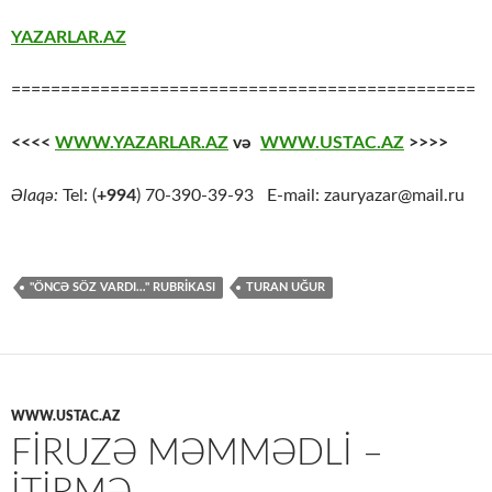
YAZARLAR.AZ
===============================================
<<<<
WWW.YAZARLAR.AZ
və
WWW.USTAC.AZ
>>>>
Əlaqə:
Tel: (
+994
) 70-390-39-93 E-mail: zauryazar@mail.ru
"ÖNCƏ SÖZ VARDI…" RUBRIKASI
TURAN UĞUR
WWW.USTAC.AZ
FIRUZƏ MƏMMƏDLI –