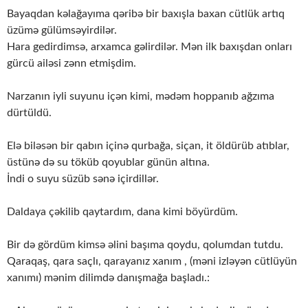
Bayaqdan kəlağayıma qəribə bir baxışla baxan cütlük artıq
üzümə gülümsəyirdilər.
Hara gedirdimsə, arxamca gəlirdilər. Mən ilk baxışdan onları
gürcü ailəsi zənn etmişdim.
Narzanın iyli suyunu içən kimi, mədəm hoppanıb ağzıma
dürtüldü.
Elə biləsən bir qabın içinə qurbağa, siçan, it öldürüb atıblar,
üstünə də su töküb qoyublar günün altına.
İndi o suyu süzüb sənə içirdillər.
Daldaya çəkilib qaytardım, dana kimi böyürdüm.
Bir də gördüm kimsə əlini başıma qoydu, qolumdan tutdu.
Qaraqaş, qara saçlı, qarayanız xanım , (məni izləyən cütlüyün
xanımı) mənim dilimdə danışmağa başladı.: