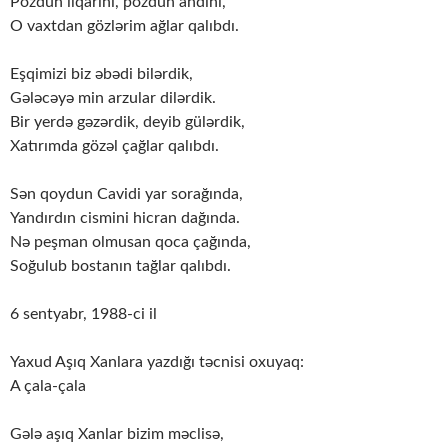
Pozdun ilqarını, pozdun andını,
O vaxtdan gözlərim ağlar qalıbdı.
Eşqimizi biz əbədi bilərdik,
Gələcəyə min arzular dilərdik.
Bir yerdə gəzərdik, deyib gülərdik,
Xatırımda gözəl çağlar qalıbdı.
Sən qoydun Cavidi yar sorağında,
Yandırdın cismini hicran dağında.
Nə peşman olmusan qoca çağında,
Soğulub bostanın tağlar qalıbdı.
6 sentyabr, 1988-ci il
Yaxud Aşıq Xanlara yazdığı təcnisi oxuyaq:
A çala-çala
Gələ aşıq Xanlar bizim məclisə,