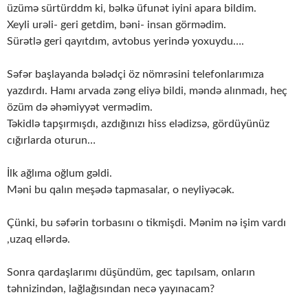
üzümə sürtürddm ki, bəlkə üfunət iyini apara bildim.
Xeyli urəli- geri getdim, bəni- insan görmədim.
Sürətlə geri qayıtdım, avtobus yerində yoxuydu….
Səfər başlayanda bələdçi öz nömrəsini telefonlarımıza
yazdırdı. Hamı arvada zəng eliyə bildi, məndə alınmadı, heç
özüm də əhəmiyyət vermədim.
Təkidlə tapşırmışdı, azdığınızı hiss elədizsə, gördüyünüz
cığırlarda oturun…
İlk ağlıma oğlum gəldi.
Məni bu qalın meşədə tapmasalar, o neyliyəcək.
Çünki, bu səfərin torbasını o tikmişdi. Mənim nə işim vardı
,uzaq ellərdə.
Sonra qardaşlarımı düşündüm, gec tapılsam, onların
təhnizindən, lağlağısından necə yayınacam?