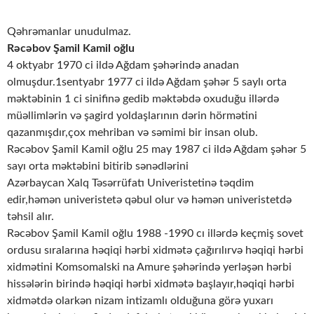
Qəhrəmanlar unudulmaz.
Rəcəbov Şamil Kamil oğlu
4 oktyabr 1970 ci ildə Ağdam şəhərində anadan
olmuşdur.1sentyabr 1977 ci ildə Ağdam şəhər 5 saylı orta
məktəbinin 1 ci sinifinə gedib məktəbdə oxuduğu illərdə
müəllimlərin və şagird yoldaşlarının dərin hörmətini
qazanmışdır,çox mehriban və səmimi bir insan olub.
Rəcəbov Şamil Kamil oğlu 25 may 1987 ci ildə Ağdam şəhər 5
sayı orta məktəbini bitirib sənədlərini
Azərbaycan Xalq Təsərrüfatı Univeristetinə təqdim
edir,həmən univeristetə qəbul olur və həmən univeristetdə
təhsil alır.
Rəcəbov Şamil Kamil oğlu 1988 -1990 cı illərdə keçmiş sovet
ordusu sıralarına həqiqi hərbi xidmətə çağırılırvə həqiqi hərbi
xidmətini Komsomalski na Amure şəhərində yerləşən hərbi
hissələrin birində həqiqi hərbi xidmətə başlayır,həqiqi hərbi
xidmətdə olarkən nizam intizamlı olduğuna görə yuxarı