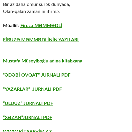
Bir az daha ömür sürək dünyada,
Olan-qalan zamanını itirmə.
Müəllif:
Firuzə MƏMMƏDLİ
FİRUZƏ MƏMMƏDLİNİN YAZILARI
Mustafa Müseyiboğlu adına kitabxana
“ƏDƏBİ OVQAT” JURNALI PDF
“YAZARLAR” JURNALI PDF
“ULDUZ” JURNALI PDF
“XƏZAN”JURNALI PDF
WWW.KİTABEVİM.AZ