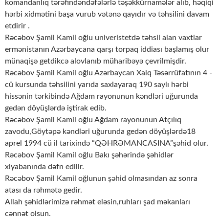
komandanlıq tərəfindəndəfələrlə təşəkkürnamələr alıb, həqiqi
hərbi xidmətini başa vurub vətənə qayıdır və təhsilini davam
etdirir .
Rəcəbov Şamil Kamil oğlu univeristetdə təhsil alan vaxtlar
ermənistanın Azərbaycana qarşı torpaq iddiası başlamış olur
münaqişə getdikcə alovlanıb müharibəyə çevrilmişdir.
Rəcəbov Şamil Kamil oğlu Azərbaycan Xalq Təsərrüfatının 4 -
cü kursunda təhsilini yarıda saxlayaraq 190 saylı hərbi
hissənin tərkibində Ağdam rayonunun kəndləri uğurunda
gedən döyüşlərdə iştirak edib.
Rəcəbov Şamil Kamil oğlu Ağdam rayonunun Atçılıq
zavodu,Göytəpə kəndləri uğurunda gedən döyüşlərdə18
aprel 1994 cü il tarixində “QƏHRƏMANCASINA”şəhid olur.
Rəcəbov Şamil Kamil oğlu Bakı şəhərində şəhidlər
xiyabanında dəfn edilir.
Rəcəbov Şamil Kamil oğlunun şəhid olmasından az sonra
atası da rəhmətə gedir.
Allah şəhidlərimizə rəhmət eləsin,ruhları şad məkanları
cənnət olsun.