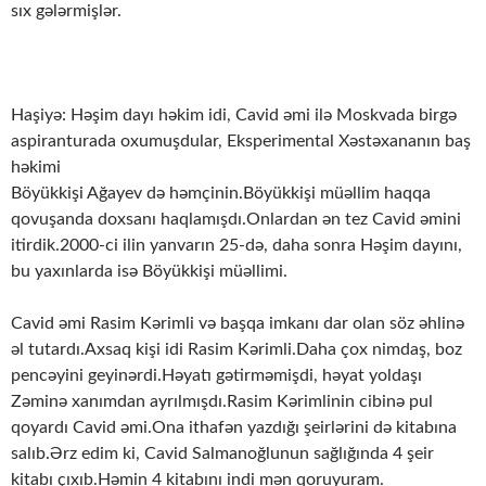
sıx gələrmişlər.
Haşiyə: Həşim dayı həkim idi, Cavid əmi ilə Moskvada birgə
aspiranturada oxumuşdular, Eksperimental Xəstəxananın baş
həkimi
Böyükkişi Ağayev də həmçinin.Böyükkişi müəllim haqqa
qovuşanda doxsanı haqlamışdı.Onlardan ən tez Cavid əmini
itirdik.2000-ci ilin yanvarın 25-də, daha sonra Həşim dayını,
bu yaxınlarda isə Böyükkişi müəllimi.
Cavid əmi Rasim Kərimli və başqa imkanı dar olan söz əhlinə
əl tutardı.Axsaq kişi idi Rasim Kərimli.Daha çox nimdaş, boz
pencəyini geyinərdi.Həyatı gətirməmişdi, həyat yoldaşı
Zəminə xanımdan ayrılmışdı.Rasim Kərimlinin cibinə pul
qoyardı Cavid əmi.Ona ithafən yazdığı şeirlərini də kitabına
salıb.Ərz edim ki, Cavid Salmanoğlunun sağlığında 4 şeir
kitabı çıxıb.Həmin 4 kitabını indi mən qoruyuram.