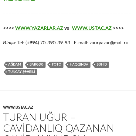
===============================================
<<<<
WWW.YAZARLAR.AZ
və
WWW.USTAC.AZ
>>>>
Əlaqə:
Tel: (
+994
) 70-390-39-93 E-mail: zauryazar@mail.ru
AĞDAM
BARƏDƏ
FOTO
HAQQINDA
ŞƏHİD
TUNCAY ŞƏHRİLİ
WWW.USTAC.AZ
TURAN UĞUR –
CAVİDANLIQ QAZANAN