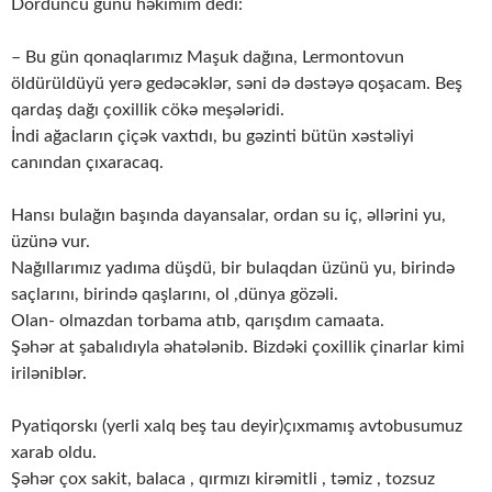
Dördüncü günü həkimim dedi:
– Bu gün qonaqlarımız Maşuk dağına, Lermontovun
öldürüldüyü yerə gedəcəklər, səni də dəstəyə qoşacam. Beş
qardaş dağı çoxillik cökə meşələridi.
İndi ağacların çiçək vaxtıdı, bu gəzinti bütün xəstəliyi
canından çıxaracaq.
Hansı bulağın başında dayansalar, ordan su iç, əllərini yu,
üzünə vur.
Nağıllarımız yadıma düşdü, bir bulaqdan üzünü yu, birində
saçlarını, birində qaşlarını, ol ,dünya gözəli.
Olan- olmazdan torbama atıb, qarışdım camaata.
Şəhər at şabalıdıyla əhatələnib. Bizdəki çoxillik çinarlar kimi
iriləniblər.
Pyatiqorskı (yerli xalq beş tau deyir)çıxmamış avtobusumuz
xarab oldu.
Şəhər çox sakit, balaca , qırmızı kirəmitli , təmiz , tozsuz