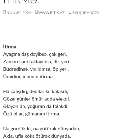
İTIRMƏ.
İYUN 30, 2024
WWW.BITIK.AZ
BIR ŞƏRH YAZIN
İtirmə
Ayağına daş dəyibsə, çək geri,
Zaman səni təkləyibsə, dik yeri.
Büdrədinsə, yıxıldınsa, öp yeri,
Ümidini, inamını itirmə.
Ha çalışdıq, dedilər ki, kələkdi,
Gözəl günlər ömür adda ələkdi.
Ələyən də, yoğuran da fələkdi,
Özü bilər, gümanını itirmə.
Nə gördük ki, nə götürək dünyadan,
Axla, ufla köks ötürək dünyada.