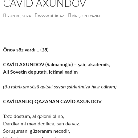
CAVİD AXUNDOV
İYUN 30, 2024
WWW.BITIK.AZ
BIR ŞƏRH YAZIN
Öncə söz vardı…
(
18
)
CAVİD AXUNDOV (Salmanoğlu) – şair, akademik,
Ali Sovetin deputatı, ictimai xadim
(Bu rubrikanı sözü qutsal sayan şairlərimizə həsr edirəm)
CAVİDANLIQ QAZANAN CAVİD AXUNDOV
Təzə dostum, al qələmi əlinə,
Dərdlərimi mən dedikcə, sən də yaz.
Soruşursan, güzəranım necədir,