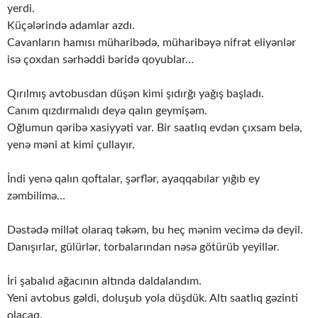
yerdi.
Küçələrində adamlar azdı.
Cavanların hamısı müharibədə, müharibəyə nifrət eliyənlər
isə çoxdan sərhəddi bəridə qoyublar…
Qırılmış avtobusdan düşən kimi şıdırğı yağış başladı.
Canım qızdırmalıdı deyə qalın geymişəm.
Oğlumun qəribə xasiyyəti var. Bir saatlıq evdən çıxsam belə,
yenə məni at kimi çullayır.
İndi yenə qalın qoftalar, şərflər, ayaqqabılar yığıb ey
zəmbilimə…
Dəstədə millət olaraq təkəm, bu heç mənim vecimə də deyil.
Danışırlar, gülürlər, torbalarından nəsə götürüb yeyillər.
İri şabalıd ağacının altında daldalandım.
Yeni avtobus gəldi, doluşub yola düşdük. Altı saatlıq gəzinti
olacaq.