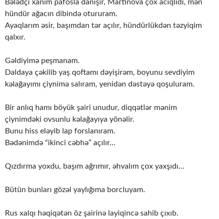
Bələdçi xanım pafosla danışır, Martınova çox acıqlıdı, mən
hündür ağacın dibində otururam.
Ayaqlarım əsir, başımdan tər açılır, hündürlükdən təzyiqim
qalxır.
Gəldiyimə peşmanam.
Daldaya çəkilib yaş qoftamı dəyişirəm, boyunu sevdiyim
kəlağayımı çiynimə salıram, yenidən dəstəyə qoşuluram.
Bir anlıq hamı böyük şairi unudur, diqqətlər mənim
çiynimdəki ovsunlu kəlağayıya yönəlir.
Bunu hiss eləyib lap forslanıram.
Bədənimdə “ikinci cəbhə” açılır…
Qızdırma yoxdu, başım ağrımır, əhvalım çox yaxşıdı…
Bütün bunları gözəl yaylığıma borcluyam.
Rus xalqı həqiqətən öz şairinə layiqincə sahib çıxıb.