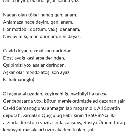
Dinlə deyim, məndə qışdı, səndə yaz.
Nadan olan tökər nahaq qan, anam.
Anlamaza necə deyim, qan, anam.
Hər mətləbi, dostum, yaxşı qananam,
Neyləyim ki, mən dərinəm, sən dayaz.
Cavid deyər, çıxmalısan dərindən,
Dost ayağı kəsilərsə dərindən,
Qəlbimizi yoxlasalar dərindən,
Aşkar olar məndə atəş, sən ayaz.
(C.Salmanoğlu)
Əl açana əl uzadan, xeyirxahlığı, nəcibliyi ilə təkcə
Gəncəbasarda yox, bütün məmləkətimizdə ad qazanan şair
Cavid Salmanoğlunu anmağın lap məqamıdır. Ali Sovetin
deputatı, Xırdalan Quşçuluq Fabrikinin 1960-82-ci illər
ərzində direktoru vəzifəsində çalışmış, Rusiya Ümumittifaq
keyfiyyət məsələləri üzrə akademik olan, şair