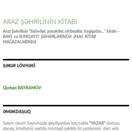
ARAZ ŞƏHRİLİNİN KİTABI
Araz Şəhrilinin “Səfəvilər: paralellər, ehtimallar, həqiqətlər…” kitabı –
BAKI və SUMQAYIT ŞƏHƏRLƏRİNDƏ ƏSAS KİTAB
MAĞAZALARINDA
ŞƏRƏF LÖVHƏSİ
Qurban BAYRAMOV
ƏMƏKDAŞLIQ
Salam olsun! Saytımızda qeydiyatdan keçməklə
“YAZAR”
statusu
alaraq, istədiyiniz vaxtda müstəqil şəkildə öz yazılarınızı dərc edə