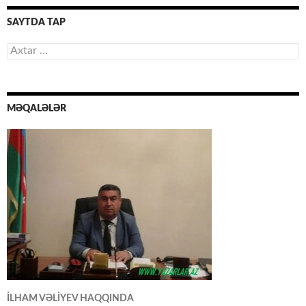
SAYTDA TAP
Axtarış:
MƏQALƏLƏR
İLHAM VƏLİYEV HAQQINDA