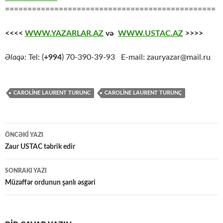
===============================================
<<<<
WWW.YAZARLAR.AZ
və
WWW.USTAC.AZ
>>>>
Əlaqə:
Tel: (
+994
) 70-390-39-93 E-mail: zauryazar@mail.ru
CAROLİNE LAURENT TURUNC
CAROLİNE LAURENT TURUNÇ
Yazılar
ÖNCƏKI YAZI
üzrə
Zaur USTAC təbrik edir
naviqasiya
SONRAKI YAZI
Müzəffər ordunun şanlı əsgəri