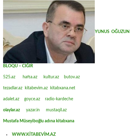
YUNUS OĞUZUN
BLOQU – CIĞIR
525.az
hafta.az
kultur.az
butov.az
tezadlar.az
kitabevim.az
kitabxana.net
adalet.az
goyce.az
radio-kardeche
olaylar.az
yazar.in
mustaqil.az
Mustafa Müseyiboğlu adına kitabxana
WWW.KİTABEVİM.AZ