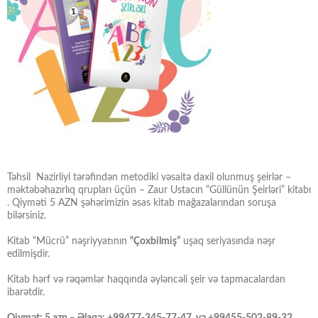
Təhsil Nazirliyi tərəfindən metodiki vəsaitə daxil olunmuş şeirlər –
məktəbəhazırlıq qrupları üçün – Zaur Ustacın “Güllünün Şeirləri” kitabı
. Qiyməti 5 AZN şəhərimizin əsas kitab mağazalarından soruşa
bilərsiniz.
Kitab “Mücrü” nəşriyyatının
“Çoxbilmiş”
uşaq seriyasında nəşr
edilmişdir.
Kitab hərf və rəqəmlər haqqında əyləncəli şeir və tapmacalardan
ibarətdir.
Qiymət: 5 azn – Əlaqə: +99477-345-77-47 və +99455-502-89-32