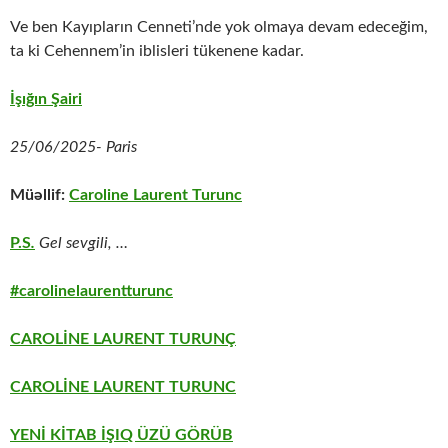
Ve ben Kayıpların Cenneti’nde yok olmaya devam edeceğim,
ta ki Cehennem’in iblisleri tükenene kadar.
İşığın Şairi
25/06/2025- Paris
Müəllif:
Caroline Laurent Turunc
P.S
.
Gel sevgili, …
#carolinelaurentturunc
CAROLİNE LAURENT TURUNÇ
CAROLİNE LAURENT TURUNC
YENİ KİTAB İŞIQ ÜZÜ GÖRÜB