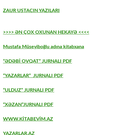
ZAUR USTACIN YAZILARI
>>>> ƏN ÇOX OXUNAN HEKAYƏ <<<<
Mustafa Müseyiboğlu adına kitabxana
“ƏDƏBİ OVQAT” JURNALI PDF
“YAZARLAR” JURNALI PDF
“ULDUZ” JURNALI PDF
“XƏZAN”JURNALI PDF
WWW.KİTABEVİM.AZ
YAZARLAR.AZ