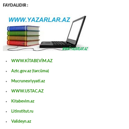
FAYDALIDIR :
WWW.KİTABEVİM.AZ
Aztc.gov.az (tərcümə)
Mucrunesriyyati.az
WWW.USTAC.AZ
Kitabevim.az
Litinstitut.ru
Valideyn.az