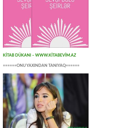
KİTAB DÜKANI – WWW.KİTABEVİM.AZ
======ONU YAXINDAN TANIYAQ======