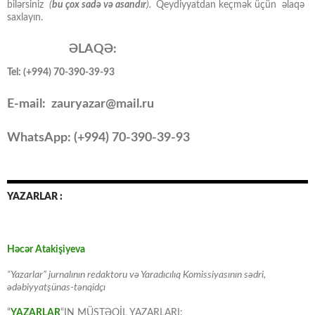
bilərsiniz
(
bu çox sadə və asandır
).
Qeydiyyatdan keçmək üçün əlaqə
saxlayın.
ƏLAQƏ:
Tel: (+994) 70-390-39-93
E-mail: zauryazar@mail.ru
WhatsApp: (
+994
) 70-390-39-93
YAZARLAR :
Həcər Atakişiyeva
“Yazarlar” jurnalının redaktoru və Yaradıcılıq Komissiyasının sədri,
ədəbiyyatşünas-tənqidçı
“
YAZARLAR
“IN MÜSTƏQİL YAZARLARI: