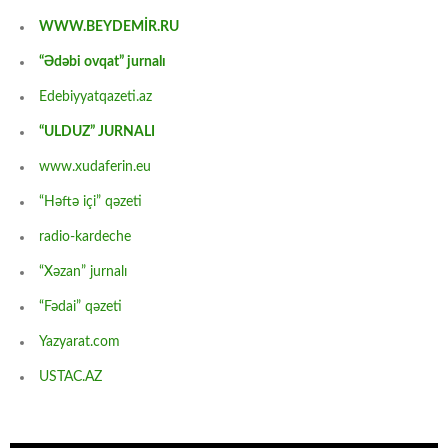
WWW.BEYDEMİR.RU
“Ədəbi ovqat” jurnalı
Edebiyyatqazeti.az
“ULDUZ” JURNALI
www.xudaferin.eu
“Həftə içi” qəzeti
radio-kardeche
“Xəzan” jurnalı
“Fədai” qəzeti
Yazyarat.com
USTAC.AZ