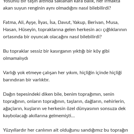
Yosunlu bir taşın altında saklanan kara balık, her ırmakta
akan suyun renginin aynı olmadığını nasıl bilebilirdi?
Fatma, Ali, Ayşe, İlyas, İsa, Davut, Yakup, Berivan, Musa,
Hasan, Hüseyin, topraklarına gelen herkesin acı çığlıklarının
ortasında bir oyuncak olacağını nasıl bilebilirdi?
Bu topraklar sessiz bir kasırganın yıktığı bir köy gibi
olmamalıydı
Varlığı yok etmeye çalışan her yıkım, hiçliğin içinde hiçliği
barındıran bir varlıktır.
Dağın tepesindeki diken bile, benim toprağımın, senin
toprağının, onların toprağının, taşların, dağların, nehirlerin,
ağaçların, kuşların ve herkesin özel dünyasının sonsuza dek
kaybolacağı akıllarına gelmemişti…
Yüzyıllardır her canlının ait olduğunu sandığımız bu toprağın