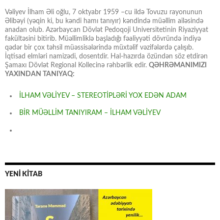
Vəliyev İlham Əli oğlu, 7 oktyabr 1959 –cu ildə Tovuzu rayonunun
Əlibəyi (yəqin ki, bu kəndi hamı tanıyır) kəndində müəllim ailəsində
anadan olub. Azərbaycan Dövlət Pedoqoji Universitetinin Riyaziyyat
fakültəsini bitirib. Müəllimliklə başladığı fəaliyyəti dövründə indiyə
qədər bir çox təhsil müəssisələrində müxtəlif vəzifələrdə çalışıb.
İqtisad elmləri namizədi, dosentdir. Hal-hazırda özündən söz etdirən
Şamaxı Dövlət Regional Kollecinə rəhbərlik edir.
QƏHRƏMANIMIZI
YAXINDAN TANIYAQ:
İLHAM VƏLİYEV – STEREOTİPLƏRİ YOX EDƏN ADAM
BİR MÜƏLLİM TANIYIRAM – İLHAM VƏLİYEV
YENİ KİTAB