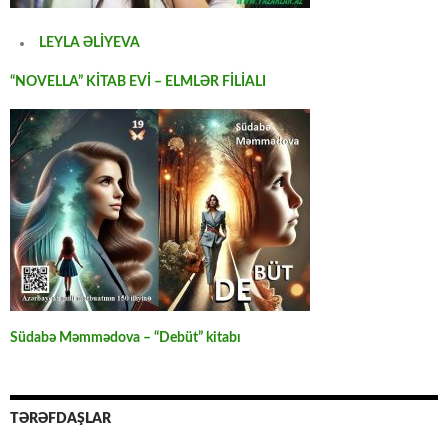
LEYLA ƏLİYEVA
“NOVELLA” KİTAB EVİ – ELMLƏR FİLİALI
Südabə Məmmədova – “Debüt” kitabı
TƏRƏFDAŞLAR