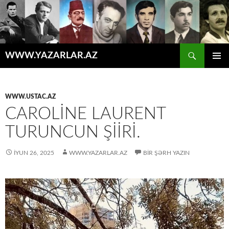
Axtar
WWW.YAZARLAR.AZ
MÜHTƏVIYYATA
ƏSAS
KEÇ
MENYU
WWW.USTAC.AZ
CAROLINE LAURENT
TURUNCUN ŞIIRI.
İYUN 26, 2025
WWW.YAZARLAR.AZ
BIR ŞƏRH YAZIN