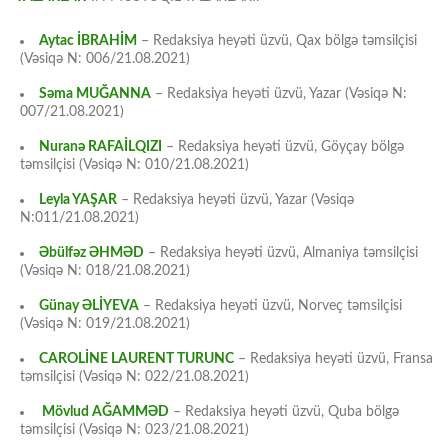
Aytac İBRAHİM
– Redaksiya heyəti üzvü, Qax bölgə təmsilçisi
(Vəsiqə N: 006/21.08.2021)
Səma MUĞANNA
– Redaksiya heyəti üzvü, Yazar (Vəsiqə N:
007/21.08.2021)
Nuranə RAFAİLQIZI
– Redaksiya heyəti üzvü, Göyçay bölgə
təmsilçisi (Vəsiqə N: 010/21.08.2021)
Leyla YAŞAR
– Redaksiya heyəti üzvü, Yazar (Vəsiqə
N:011/21.08.2021)
Əbülfəz ƏHMƏD
– Redaksiya heyəti üzvü, Almaniya təmsilçisi
(Vəsiqə N: 018/21.08.2021)
Günay ƏLİYEVA
– Redaksiya heyəti üzvü, Norveç təmsilçisi
(Vəsiqə N: 019/21.08.2021)
CAROLİNE LAURENT TURUNC
– Redaksiya heyəti üzvü, Fransa
təmsilçisi (Vəsiqə N: 022/21.08.2021)
Mövlud AĞAMMƏD
– Redaksiya heyəti üzvü, Quba bölgə
təmsilçisi (Vəsiqə N: 023/21.08.2021)