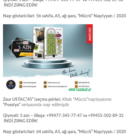
İNDİ ZƏNG EDİN!
Nəşr göstəriciləri: 56 səhifə, A5, ağ-qara, “Mücrü” Nəşriyyatı / 2020
Zaur USTAC,“45” (seçmə şeirlər).
Kitab “Mücrü”nəşriyyatının
“Poeziya”
seriyasında nəşr edilmişdir.
Qiyməti: 5 azn – Əlaqə: +99477-345-77-47 və +99455-502-89-32
İNDİ ZƏNG EDİN!
Nəşr göstəriciləri: 64 səhifə, A5, ağ-qara, “Mücrü” Nəşriyyatı / 2020