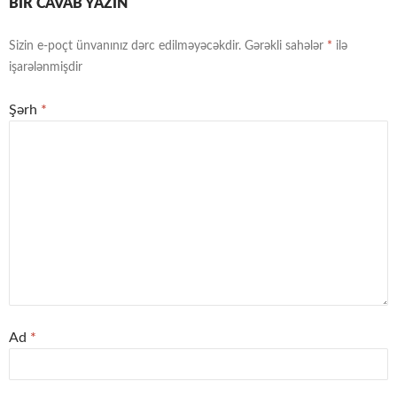
BIR CAVAB YAZIN
Sizin e-poçt ünvanınız dərc edilməyəcəkdir.
Gərəkli sahələr
*
ilə
işarələnmişdir
Şərh
*
Ad
*