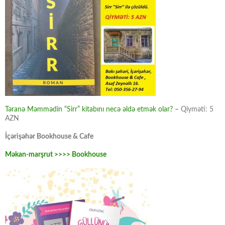
Təranə Məmmədin “Sirr” kitabını necə əldə etmək olar? –
Qiyməti: 5
AZN
İçərişəhər Bookhouse & Cafe
Məkan-marşrut >>>> Bookhouse