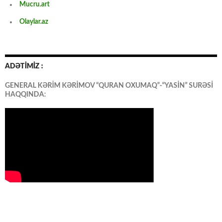
Mucru.art
Olaylar.az
ADƏTİMİZ :
GENERAL KƏRİM KƏRİMOV “QURAN OXUMAQ”-“YASİN” SURƏSİ
HAQQINDA: