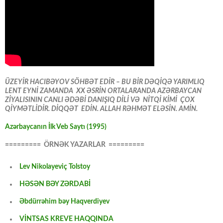
ÜZEYİR HACIBƏYOV SÖHBƏT EDİR – BU BİR DƏQİQƏ YARIMLIQ
LENT EYNİ ZAMANDA XX ƏSRİN ORTALARANDA AZƏRBAYCAN
ZİYALISININ CANLI ƏDƏBİ DANIŞIQ DİLİ VƏ NİTQİ KİMİ ÇOX
QİYMƏTLİDİR. DİQQƏT EDİN. ALLAH RƏHMƏT ELƏSİN. AMİN.
Azərbaycanın İlk Veb Saytı (1995)
========= ÖRNƏK YAZARLAR =========
Lev Nikolayeviç Tolstoy
HƏSƏN BƏY ZƏRDABİ
Əbdürrəhim bəy Haqverdiyev
VİNTSAS KREVE HAQQINDA