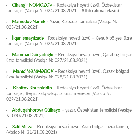
Cihangir NOMOZOV
– Redaksiya heyəti üzvü, Özbəkistan
təmsilçisi (Vəsiqə N: 024/21.08.2021 –
Allah rəhmət eləsin
)
Mamedov Namik
–
Yazar, Kəlbəcər təmsilçisi (Vəsiqə N:
025/21.08.2021)
İlqar İsmayılzadə
–
Redaksiya heyəti üzvü – Cənub bölgəsi üzrə
təmsilçisi (Vəsiqə N: 026/21.08.2021)
Məmməd Gürşadoğlu
–
Redaksiya heyəti üzvü, Qarabağ bölgəsi
üzrə təmsilçisi (Vəsiqə N: 027/21.08.2021)
Murad MƏMMƏDOV
–
Redaksiya heyəti üzvü, Qazax bölgəsi
üzrə təmsilçisi (Vəsiqə N: 028/21.08.2021)
Khaitov Khusniddin
– Redaksiya heyəti üzvü, Özbəkistan
təmsilçisi, Beynəlxalq Əlaqələr üzrə menecer (Vəsiqə N:
029/21.08.2021)
Abduqahhorova Gülhayo
– yazar, Özbəkistan təmsilçisi (Vəsiqə
N: 030/21.08.2021)
Xəlil Mirzə
– Redaksiya heyəti üzvü, Aran bölgəsi üzrə təmsilçi
(Vəsiqə N: 31/21.08.2021)