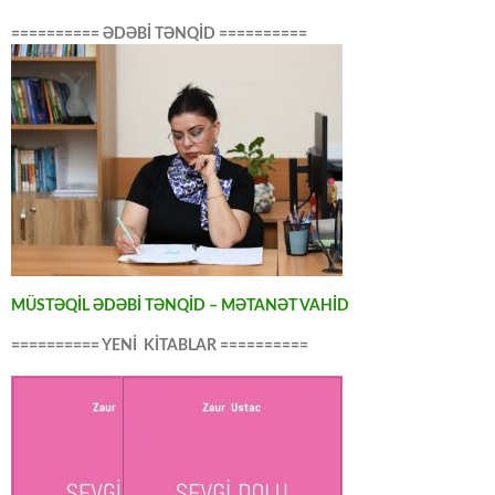
========== ƏDƏBİ TƏNQİD ==========
MÜSTƏQİL ƏDƏBİ TƏNQİD – MƏTANƏT VAHİD
========== YENİ KİTABLAR ==========