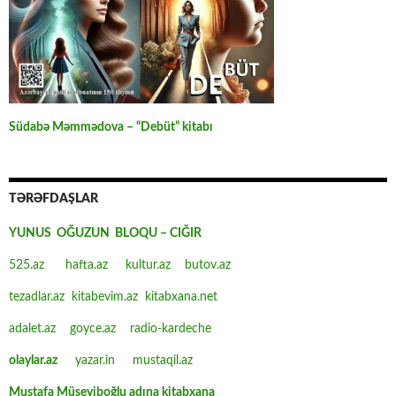
Südabə Məmmədova – “Debüt” kitabı
TƏRƏFDAŞLAR
YUNUS OĞUZUN BLOQU – CIĞIR
525.az
hafta.az
kultur.az
butov.az
tezadlar.az
kitabevim.az
kitabxana.net
adalet.az
goyce.az
radio-kardeche
olaylar.az
yazar.in
mustaqil.az
Mustafa Müseyiboğlu adına kitabxana