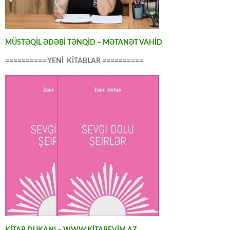
MÜSTƏQİL ƏDƏBİ TƏNQİD – MƏTANƏT VAHİD
========== YENİ KİTABLAR ==========
KİTAB DÜKANI – WWW.KİTABEVİM.AZ