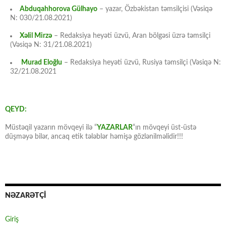
Abduqahhorova Gülhayo
– yazar, Özbəkistan təmsilçisi (Vəsiqə
N: 030/21.08.2021)
Xəlil Mirzə
– Redaksiya heyəti üzvü, Aran bölgəsi üzrə təmsilçi
(Vəsiqə N: 31/21.08.2021)
Murad Eloğlu
– Redaksiya heyəti üzvü, Rusiya təmsilçi (Vəsiqə N:
32/21.08.2021
QEYD:
Müstəqil yazarın mövqeyi ilə “
YAZARLAR
“ın mövqeyi üst-üstə
düşməyə bilər, ancaq etik tələblər həmişə gözlənilməlidir!!!
NƏZARƏTÇİ
Giriş