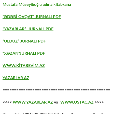
Mustafa Müseyiboğlu adına kitabxana
“ƏDƏBİ OVQAT” JURNALI PDF
“YAZARLAR” JURNALI PDF
“ULDUZ” JURNALI PDF
“XƏZAN”JURNALI PDF
WWW.KİTABEVİM.AZ
YAZARLAR.AZ
===============================================
<<<<
WWW.YAZARLAR.AZ
və
WWW.USTAC.AZ
>>>>