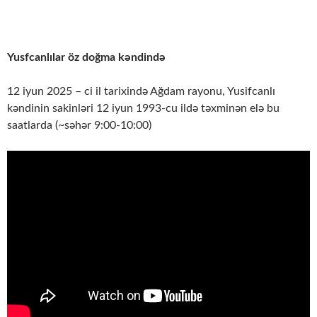
Yusfcanlılar öz doğma kəndində
12 iyun 2025 – ci il tarixində Ağdam rayonu, Yusifcanlı
kəndinin sakinləri 12 iyun 1993-cu ildə təxminən elə bu
saatlarda (~səhər 9:00-10:00)