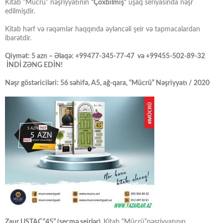
Kitab “Mücrü” nəşriyyatının
“Çoxbilmiş”
uşaq seriyasında nəşr
edilmişdir.
Kitab hərf və rəqəmlər haqqında əyləncəli şeir və tapmacalardan
ibarətdir.
Qiymət: 5 azn – Əlaqə: +99477-345-77-47 və +99455-502-89-32
İNDİ ZƏNG EDİN!
Nəşr göstəriciləri: 56 səhifə, A5, ağ-qara, “Mücrü” Nəşriyyatı / 2020
Zaur USTAC,“45” (seçmə şeirlər).
Kitab “Mücrü”nəşriyyatının