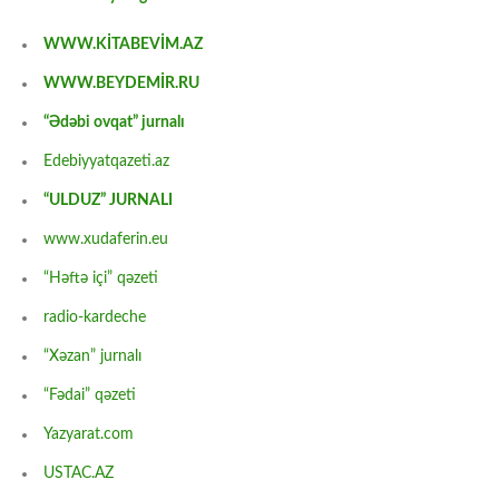
WWW.KİTABEVİM.AZ
WWW.BEYDEMİR.RU
“Ədəbi ovqat” jurnalı
Edebiyyatqazeti.az
“ULDUZ” JURNALI
www.xudaferin.eu
“Həftə içi” qəzeti
radio-kardeche
“Xəzan” jurnalı
“Fədai” qəzeti
Yazyarat.com
USTAC.AZ