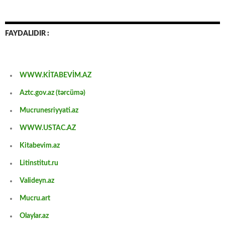
FAYDALIDIR :
WWW.KİTABEVİM.AZ
Aztc.gov.az (tərcümə)
Mucrunesriyyati.az
WWW.USTAC.AZ
Kitabevim.az
Litinstitut.ru
Valideyn.az
Mucru.art
Olaylar.az