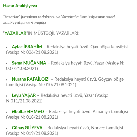
Həcər Atakişiyeva
“Yazarlar” jurnalının redaktoru və Yaradıcılıq Komissiyasının sədri,
ədəbiyyatşünas-tənqidçı
“
YAZARLAR
“IN MÜSTƏQİL YAZARLARI:
Aytac İBRAHİM
– Redaksiya heyəti üzvü, Qax bölgə təmsilçisi
(Vəsiqə N: 006/21.08.2021)
Səma MUĞANNA
– Redaksiya heyəti üzvü, Yazar (Vəsiqə N:
007/21.08.2021)
Nuranə RAFAİLQIZI
– Redaksiya heyəti üzvü, Göyçay bölgə
təmsilçisi (Vəsiqə N: 010/21.08.2021)
Leyla YAŞAR
– Redaksiya heyəti üzvü, Yazar (Vəsiqə
N:011/21.08.2021)
Əbülfəz ƏHMƏD
– Redaksiya heyəti üzvü, Almaniya təmsilçisi
(Vəsiqə N: 018/21.08.2021)
Günay ƏLİYEVA
– Redaksiya heyəti üzvü, Norveç təmsilçisi
(Vəsiqə N: 019/21.08.2021)