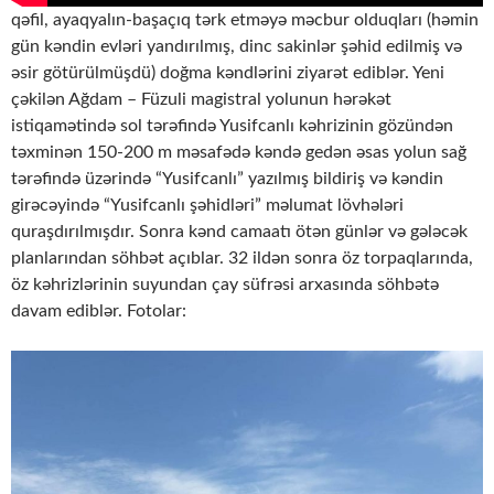
qəfil, ayaqyalın-başaçıq tərk etməyə məcbur olduqları (həmin
gün kəndin evləri yandırılmış, dinc sakinlər şəhid edilmiş və
əsir götürülmüşdü) doğma kəndlərini ziyarət ediblər. Yeni
çəkilən Ağdam – Füzuli magistral yolunun hərəkət
istiqamətində sol tərəfində Yusifcanlı kəhrizinin gözündən
təxminən 150-200 m məsafədə kəndə gedən əsas yolun sağ
tərəfində üzərində “Yusifcanlı” yazılmış bildiriş və kəndin
girəcəyində “Yusifcanlı şəhidləri” məlumat lövhələri
quraşdırılmışdır. Sonra kənd camaatı ötən günlər və gələcək
planlarından söhbət açıblar. 32 ildən sonra öz torpaqlarında,
öz kəhrizlərinin suyundan çay süfrəsi arxasında söhbətə
davam ediblər. Fotolar: