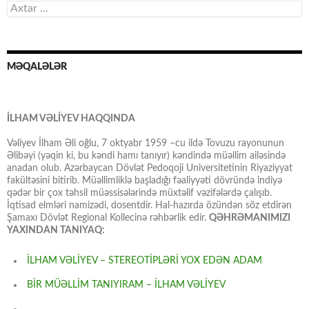
Axtarış:
MƏQALƏLƏR
İLHAM VƏLİYEV HAQQINDA
Vəliyev İlham Əli oğlu, 7 oktyabr 1959 –cu ildə Tovuzu rayonunun
Əlibəyi (yəqin ki, bu kəndi hamı tanıyır) kəndində müəllim ailəsində
anadan olub. Azərbaycan Dövlət Pedoqoji Universitetinin Riyaziyyat
fakültəsini bitirib. Müəllimliklə başladığı fəaliyyəti dövründə indiyə
qədər bir çox təhsil müəssisələrində müxtəlif vəzifələrdə çalışıb.
İqtisad elmləri namizədi, dosentdir. Hal-hazırda özündən söz etdirən
Şamaxı Dövlət Regional Kollecinə rəhbərlik edir.
QƏHRƏMANIMIZI
YAXINDAN TANIYAQ:
İLHAM VƏLİYEV – STEREOTİPLƏRİ YOX EDƏN ADAM
BİR MÜƏLLİM TANIYIRAM – İLHAM VƏLİYEV