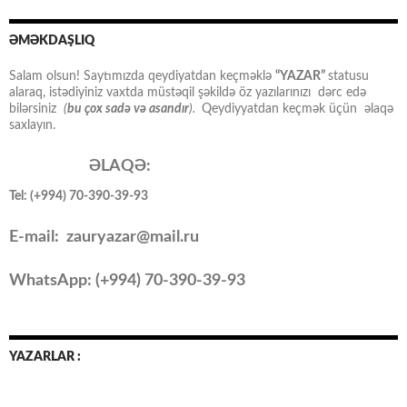
ƏMƏKDAŞLIQ
Salam olsun! Saytımızda qeydiyatdan keçməklə
“YAZAR”
statusu
alaraq, istədiyiniz vaxtda müstəqil şəkildə öz yazılarınızı dərc edə
bilərsiniz
(
bu çox sadə və asandır
).
Qeydiyyatdan keçmək üçün əlaqə
saxlayın.
ƏLAQƏ:
Tel: (+994) 70-390-39-93
E-mail: zauryazar@mail.ru
WhatsApp: (
+994
) 70-390-39-93
YAZARLAR :