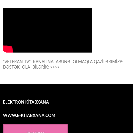
“VETERAN TV” KANALINA ABUNƏ OLMAQLA QAZİLƏRIMİZƏ
DƏSTƏK OLA BİLƏRİK: >>>>
ELEKTRON KİTABXANA
WWW.E-KİTABXANA.COM