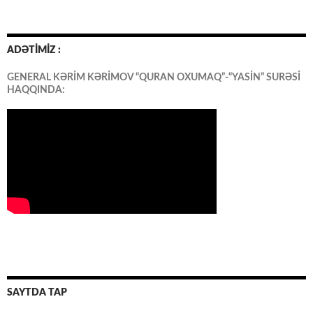
ADƏTİMİZ :
GENERAL KƏRİM KƏRİMOV “QURAN OXUMAQ”-“YASİN” SURƏSİ
HAQQINDA:
SAYTDA TAP