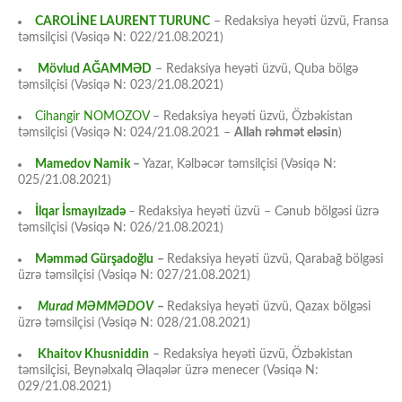
CAROLİNE LAURENT TURUNC
– Redaksiya heyəti üzvü, Fransa
təmsilçisi (Vəsiqə N: 022/21.08.2021)
Mövlud AĞAMMƏD
– Redaksiya heyəti üzvü, Quba bölgə
təmsilçisi (Vəsiqə N: 023/21.08.2021)
Cihangir NOMOZOV
– Redaksiya heyəti üzvü, Özbəkistan
təmsilçisi (Vəsiqə N: 024/21.08.2021 –
Allah rəhmət eləsin
)
Mamedov Namik
–
Yazar, Kəlbəcər təmsilçisi (Vəsiqə N:
025/21.08.2021)
İlqar İsmayılzadə
–
Redaksiya heyəti üzvü – Cənub bölgəsi üzrə
təmsilçisi (Vəsiqə N: 026/21.08.2021)
Məmməd Gürşadoğlu
–
Redaksiya heyəti üzvü, Qarabağ bölgəsi
üzrə təmsilçisi (Vəsiqə N: 027/21.08.2021)
Murad MƏMMƏDOV
–
Redaksiya heyəti üzvü, Qazax bölgəsi
üzrə təmsilçisi (Vəsiqə N: 028/21.08.2021)
Khaitov Khusniddin
– Redaksiya heyəti üzvü, Özbəkistan
təmsilçisi, Beynəlxalq Əlaqələr üzrə menecer (Vəsiqə N:
029/21.08.2021)