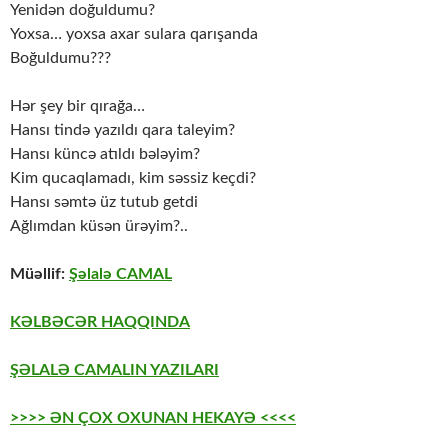
Yenidən doğuldumu?
Yoxsa… yoxsa axar sulara qarışanda
Boğuldumu???
Hər şey bir qırağa…
Hansı tində yazıldı qara taleyim?
Hansı küncə atıldı bələyim?
Kim qucaqlamadı, kim səssiz keçdi?
Hansı səmtə üz tutub getdi
Ağlımdan küsən ürəyim?..
Müəllif:
Şəlalə CAMAL
KƏLBƏCƏR HAQQINDA
ŞƏLALƏ CAMALIN YAZILARI
>>>> ƏN ÇOX OXUNAN HEKAYƏ <<<<