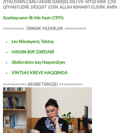
ZİYALISININ CANLI ƏDƏBİ DANIŞIQ DİLİ VƏ NİTQİ KİMİ ÇOX
QİYMƏTLİDİR. DİQQƏT EDİN. ALLAH RƏHMƏT ELƏSİN. AMİN.
Azərbaycanın İlk Veb Saytı (1995)
========= ÖRNƏK YAZARLAR =========
Lev Nikolayeviç Tolstoy
HƏSƏN BƏY ZƏRDABİ
Əbdürrəhim bəy Haqverdiyev
VİNTSAS KREVE HAQQINDA
========== ƏDƏBİ TƏNQİD ==========