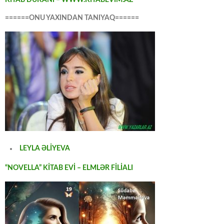
======ONU YAXINDAN TANIYAQ======
LEYLA ƏLİYEVA
“NOVELLA” KİTAB EVİ – ELMLƏR FİLİALI