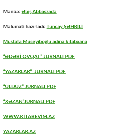
Mənbə:
Əbiş Abbaszadə
Məlumatı hazırladı:
Tuncay ŞƏHRİLİ
Mustafa Müseyiboğlu adına kitabxana
“ƏDƏBİ OVQAT” JURNALI PDF
“YAZARLAR” JURNALI PDF
“ULDUZ” JURNALI PDF
“XƏZAN”JURNALI PDF
WWW.KİTABEVİM.AZ
YAZARLAR.AZ