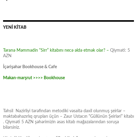
YENİ KİTAB
Təranə Məmmədin “Sirr” kitabını necə əldə etmək olar? –
Qiyməti: 5
AZN
İçərişəhər Bookhouse & Cafe
Məkan-marşrut >>>> Bookhouse
Təhsil Nazirliyi tərəfindən metodiki vəsaitə daxil olunmuş şeirlər –
məktəbəhazırlıq qrupları üçün – Zaur Ustacın “Güllünün Şeirləri” kitabı
. Qiyməti 5 AZN şəhərimizin əsas kitab mağazalarından soruşa
bilərsiniz.