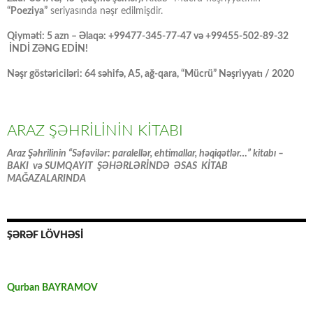
“Poeziya”
seriyasında nəşr edilmişdir.
Qiyməti: 5 azn – Əlaqə: +99477-345-77-47 və +99455-502-89-32
İNDİ ZƏNG EDİN!
Nəşr göstəriciləri: 64 səhifə, A5, ağ-qara, “Mücrü” Nəşriyyatı / 2020
ARAZ ŞƏHRİLİNİN KİTABI
Araz Şəhrilinin “Səfəvilər: paralellər, ehtimallar, həqiqətlər…” kitabı –
BAKI və SUMQAYIT ŞƏHƏRLƏRİNDƏ ƏSAS KİTAB
MAĞAZALARINDA
ŞƏRƏF LÖVHƏSİ
Qurban BAYRAMOV