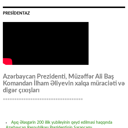
PRESİDENTAZ
Azərbaycan Prezidenti, Müzəffər Ali Baş
Komandan İlham Əliyevin xalqa müraciəti və
digər çıxışları
===================================
Aşıq Ələsgərin 200 illik yubileyinin qeyd edilməsi haqqında
Azərbaycan Respublikası Prezidentinin Sərəncamı