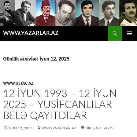
Axtar
WWW.YAZARLAR.AZ
MÜHTƏVIYYATA
ƏSAS
KEÇ
MENYU
Günlük arxivlər: İyun 12, 2025
WWW.USTAC.AZ
12 IYUN 1993 – 12 IYUN
2025 – YUSIFCANLILAR
BELƏ QAYITDILAR
İYUN 12, 2025
WWW.YAZARLAR.AZ
BIR ŞƏRH YAZIN