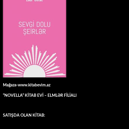
Mağaza-www.kitabevim.az
“NOVELLA” KİTAB EVİ – ELMLƏR FİLİALI
SATIŞDA OLAN KİTAB: