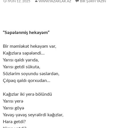
İYUN 12, 2025
WWW.YAZARLAR.AZ
BIR ŞƏRH YAZIN
“Səpələnmiş hekayəm”
Bir məmləkət hekayəm var,
Kağızlara səpələndi…
Yarısı qaldı yarıda,
Yarısı getdi sükuta,
Sözlərim soyundu səslərdən,
Çılpaq qaldı qorxudan…
Kağızlar iki yerə bölündü
Yarısı yerə
Yarısı göyə
Yavaş-yavaş seyrəlirdi kağızlar,
Hara getdi?