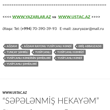
===============================================
<<<<
WWW.YAZARLAR.AZ
və
WWW.USTAC.AZ
>>>>
Əlaqə:
Tel: (
+994
) 70-390-39-93 E-mail: zauryazar@mail.ru
AĞDAM
AĞDAM RAYONU YUSİFCANLI KƏNDİ
ƏBIŞ ABBASZADƏ
TUNCAY ŞƏHRİLİ
YUSİFCANLI
YUSİFCANLI KƏHRİZİ
YUSİFCANLI KƏNDİNİN ŞƏHİDLƏRİ
YUSIFCANLI KƏNDI
YUSIFCANLI ŞƏHIDLƏRI
WWW.USTAC.AZ
“SƏPƏLƏNMIŞ HEKAYƏM”