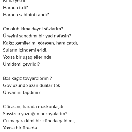
Kimə yetdi?
Harada itdi?
Harada sahibini tapdı?
Ox olub kimə dəydi sözlərim?
Ürəyini sancdımı bir yad nəfəsin?
Kağız gəmilərim, görəsən, hara çatdı,
Suların içindəmi əridi,
Yoxsa bir uşaq əllərində
Ümidəmi çevrildi?
Bəs kağız təyyarələrim ?
Göy üzündə azan dualar tək
Ünvanını tapdımı?
Görəsən, harada məskunlaşdı
Səssizcə yazdığım hekayələrim?
Cızmaqara kimi bir küncdə qaldımı,
Yoxsa bir ürəkdə