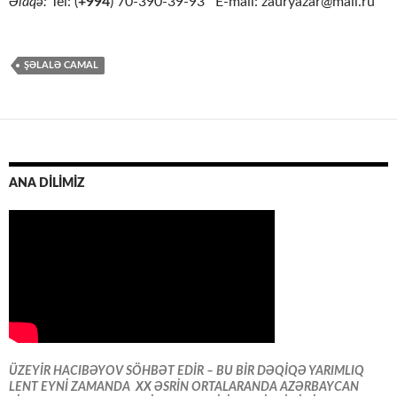
Əlaqə:
Tel: (
+994
) 70-390-39-93 E-mail: zauryazar@mail.ru
ŞƏLALƏ CAMAL
ANA DİLİMİZ
ÜZEYİR HACIBƏYOV SÖHBƏT EDİR – BU BİR DƏQİQƏ YARIMLIQ
LENT EYNİ ZAMANDA XX ƏSRİN ORTALARANDA AZƏRBAYCAN