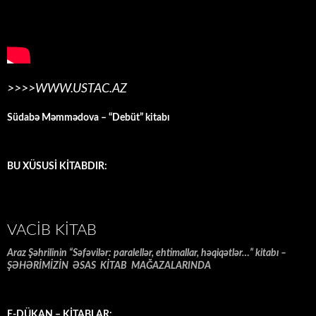
>>>>WWW.USTAC.AZ
Südabə Məmmədova – “Debüt” kitabı
BU XÜSUSİ KİTABDIR:
VACIB KITAB
Araz Şəhrilinin “Səfəvilər: paralellər, ehtimallar, həqiqətlər…” kitabı –
ŞƏHƏRİMİZİN ƏSAS KİTAB MAĞAZALARINDA
E-DÜKAN – KİTABLAR: