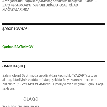
Araz Şəhrilinin “Səfəvilər: paralellər, ehtimallar, həqiqətlər…” kitabı –
BAKI və SUMQAYIT ŞƏHƏRLƏRİNDƏ ƏSAS KİTAB
MAĞAZALARINDA
ŞƏRƏF LÖVHƏSİ
Qurban BAYRAMOV
ƏMƏKDAŞLIQ
Salam olsun! Saytımızda qeydiyatdan keçməklə
“YAZAR”
statusu
alaraq, istədiyiniz vaxtda müstəqil şəkildə öz yazılarınızı dərc edə
bilərsiniz
(
bu çox sadə və asandır
).
Qeydiyyatdan keçmək üçün əlaqə
saxlayın.
ƏLAQƏ: