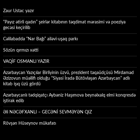
Zaur Ustac yazır
“Payız ətirli qadın” şeirlər kitabının təqdimat mərasimi və poeziya
gecəsi keçirilib
Cəlilabadda “Nar Bağı” ailəvi-uşaq parkı
Sözün qırmızı xətti
VAQİF OSMANLI YAZIR
Azərbaycan Yazıçılar Birliyinin üzvü, prezident təqaüdçüsü Mirdaməd
Əzizovun müəllifi olduğu “Siyasi İradə Bütövləşən Azərbaycan” adlı
kitab işıq üzü gördü
Azərbaycanlı tədqiqatçı Aybəniz Haşımova beynəlxalq elmi konqresdə
iştirak edib
Əli NƏCƏFXANLI – GECƏNİ SEVMƏYƏN QIZ
Rövşən Hüseynov mükafatı