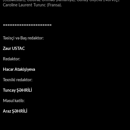
(Özbəkistan), Əbülfəz Əhməd (Almaniya), Günay Əliyeva (Norveç).
Caroline Laurent Turunc (Fransa).
=====================
Təsisçi və Baş redaktor:
Zaur USTAC
Redaktor:
Həcər Atakişiyeva
Texniki redaktor:
Tuncay ŞƏHRİLİ
Məsul katib:
Araz ŞƏHRİLİ