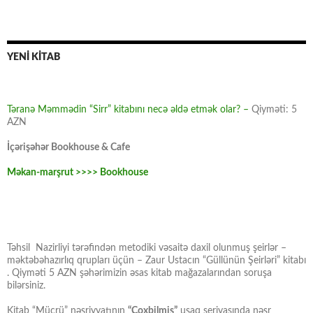
YENİ KİTAB
Təranə Məmmədin “Sirr” kitabını necə əldə etmək olar? –
Qiyməti: 5
AZN
İçərişəhər Bookhouse & Cafe
Məkan-marşrut >>>> Bookhouse
Təhsil Nazirliyi tərəfindən metodiki vəsaitə daxil olunmuş şeirlər –
məktəbəhazırlıq qrupları üçün – Zaur Ustacın “Güllünün Şeirləri” kitabı
. Qiyməti 5 AZN şəhərimizin əsas kitab mağazalarından soruşa
bilərsiniz.
Kitab “Mücrü” nəşriyyatının
“Çoxbilmiş”
uşaq seriyasında nəşr