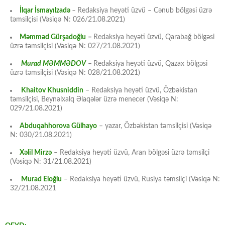
İlqar İsmayılzadə
–
Redaksiya heyəti üzvü – Cənub bölgəsi üzrə
təmsilçisi (Vəsiqə N: 026/21.08.2021)
Məmməd Gürşadoğlu
–
Redaksiya heyəti üzvü, Qarabağ bölgəsi
üzrə təmsilçisi (Vəsiqə N: 027/21.08.2021)
Murad MƏMMƏDOV
–
Redaksiya heyəti üzvü, Qazax bölgəsi
üzrə təmsilçisi (Vəsiqə N: 028/21.08.2021)
Khaitov Khusniddin
– Redaksiya heyəti üzvü, Özbəkistan
təmsilçisi, Beynəlxalq Əlaqələr üzrə menecer (Vəsiqə N:
029/21.08.2021)
Abduqahhorova Gülhayo
– yazar, Özbəkistan təmsilçisi (Vəsiqə
N: 030/21.08.2021)
Xəlil Mirzə
– Redaksiya heyəti üzvü, Aran bölgəsi üzrə təmsilçi
(Vəsiqə N: 31/21.08.2021)
Murad Eloğlu
– Redaksiya heyəti üzvü, Rusiya təmsilçi (Vəsiqə N:
32/21.08.2021