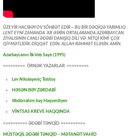
ÜZEYİR HACIBƏYOV SÖHBƏT EDİR – BU BİR DƏQİQƏ YARIMLIQ
LENT EYNİ ZAMANDA XX ƏSRİN ORTALARANDA AZƏRBAYCAN
ZİYALISININ CANLI ƏDƏBİ DANIŞIQ DİLİ VƏ NİTQİ KİMİ ÇOX
QİYMƏTLİDİR. DİQQƏT EDİN. ALLAH RƏHMƏT ELƏSİN. AMİN.
Azərbaycanın İlk Veb Saytı (1995)
========= ÖRNƏK YAZARLAR =========
Lev Nikolayeviç Tolstoy
HƏSƏN BƏY ZƏRDABİ
Əbdürrəhim bəy Haqverdiyev
VİNTSAS KREVE HAQQINDA
========== ƏDƏBİ TƏNQİD ==========
MÜSTƏQİL ƏDƏBİ TƏNQİD – MƏTANƏT VAHİD