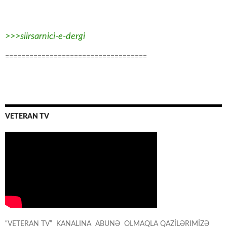
>>>siirsarnici-e-dergi
===================================
VETERAN TV
“VETERAN TV” KANALINA ABUNƏ OLMAQLA QAZİLƏRIMİZƏ