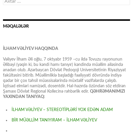
Axtarış:
MƏQALƏLƏR
İLHAM VƏLİYEV HAQQINDA
Vəliyev İlham Əli oğlu, 7 oktyabr 1959 –cu ildə Tovuzu rayonunun
Əlibəyi (yəqin ki, bu kəndi hamı tanıyır) kəndində müəllim ailəsində
anadan olub. Azərbaycan Dövlət Pedoqoji Universitetinin Riyaziyyat
fakültəsini bitirib. Müəllimliklə başladığı fəaliyyəti dövründə indiyə
qədər bir çox təhsil müəssisələrində müxtəlif vəzifələrdə çalışıb.
İqtisad elmləri namizədi, dosentdir. Hal-hazırda özündən söz etdirən
Şamaxı Dövlət Regional Kollecinə rəhbərlik edir.
QƏHRƏMANIMIZI
YAXINDAN TANIYAQ:
İLHAM VƏLİYEV – STEREOTİPLƏRİ YOX EDƏN ADAM
BİR MÜƏLLİM TANIYIRAM – İLHAM VƏLİYEV