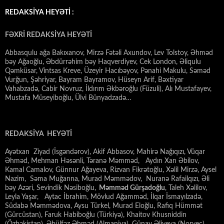
REDAKSİYA HEYƏTİ :
FƏXRİ REDAKSİYA HEYƏTİ
Abbasqulu ağa Bakıxanov, Mirzə Fətəli Axundov, Lev Tolstoy, Əhməd
bəy Ağaoğlu, Əbdürrəhim bəy Haqverdiyev, Cek London, Əliqulu
Qəmküsar, Vintsas Kreve, Üzeyir Hacıbəyov, Pənahi Makulu, Səməd
Vurğun, Şəhriyar, Bayram Bayramov, Hüseyn Arif, Bəxtiyar
Vahabzadə, Cabir Novruz, İldırım Əkbəroğlu (Füzuli), Alı Mustafayev,
Mustafa Müseyiboğlu, Ülvi Bünyadzadə…
REDAKSİYA HEYƏTİ
Ayətxan Ziyad (İsgəndərov), Akif Abbasov, Mahirə Nağıqızı, Vüqar
Əhməd, Mehman Həsənli, Təranə Məmməd, Aydın Xan Əbilov,
Kamal Camalov, Günnur Ağayeva, Rizvan Fikrətoğlu, Xəlil Mirzə, Aysel
Nazim, Səma Muğanna, Murad Məmmədov, Nuranə Rafailqızı, Əli
bəy Azəri, Sevindik Nəsiboğlu,
Məmməd Gürşadoğlu
, Taleh Xəlilov,
Leyla Yaşar, Aytac İbrahim, Mövlud Ağamməd, İlqar İsmayılzadə,
Südabə Məmmədova, Aysu Türkel, Murad Eloğlu, Rafiq Hümmət
(Gürcüstan), Faruk Habiboğlu (Türkiyə), Khaitov Khusniddin