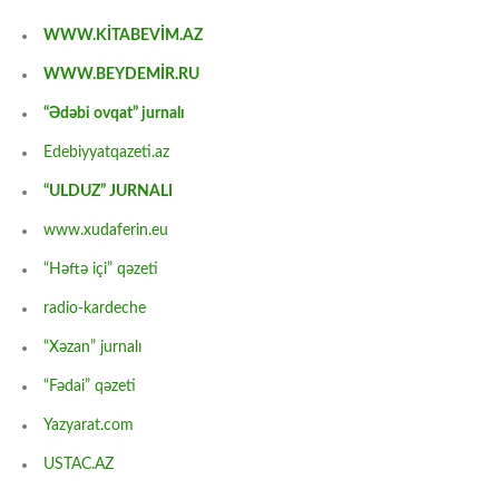
WWW.KİTABEVİM.AZ
WWW.BEYDEMİR.RU
“Ədəbi ovqat” jurnalı
Edebiyyatqazeti.az
“ULDUZ” JURNALI
www.xudaferin.eu
“Həftə içi” qəzeti
radio-kardeche
“Xəzan” jurnalı
“Fədai” qəzeti
Yazyarat.com
USTAC.AZ