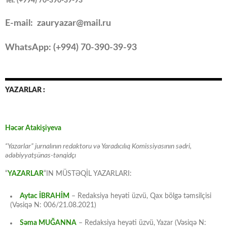
Tel: (+994) 70-390-39-93
E-mail: zauryazar@mail.ru
WhatsApp: (
+994
) 70-390-39-93
YAZARLAR :
Həcər Atakişiyeva
“Yazarlar” jurnalının redaktoru və Yaradıcılıq Komissiyasının sədri,
ədəbiyyatşünas-tənqidçı
“
YAZARLAR
“IN MÜSTƏQİL YAZARLARI:
Aytac İBRAHİM
– Redaksiya heyəti üzvü, Qax bölgə təmsilçisi
(Vəsiqə N: 006/21.08.2021)
Səma MUĞANNA
– Redaksiya heyəti üzvü, Yazar (Vəsiqə N: