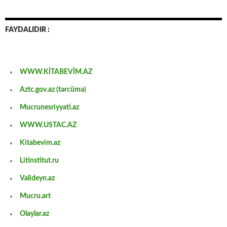
FAYDALIDIR :
WWW.KİTABEVİM.AZ
Aztc.gov.az (tərcümə)
Mucrunesriyyati.az
WWW.USTAC.AZ
Kitabevim.az
Litinstitut.ru
Valideyn.az
Mucru.art
Olaylar.az