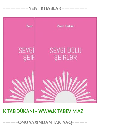
========== YENİ KİTABLAR ==========
KİTAB DÜKANI – WWW.KİTABEVİM.AZ
======ONU YAXINDAN TANIYAQ======