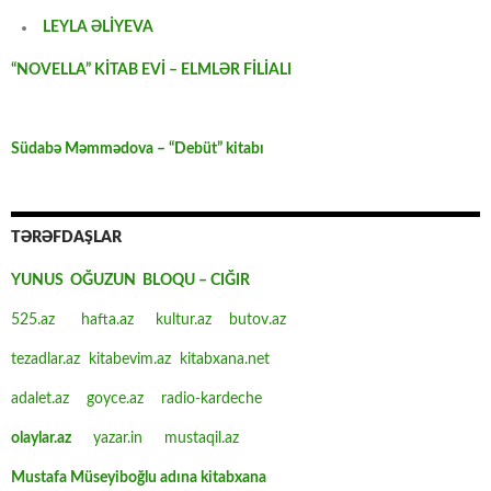
LEYLA ƏLİYEVA
“NOVELLA” KİTAB EVİ – ELMLƏR FİLİALI
Südabə Məmmədova – “Debüt” kitabı
TƏRƏFDAŞLAR
YUNUS OĞUZUN BLOQU – CIĞIR
525.az
hafta.az
kultur.az
butov.az
tezadlar.az
kitabevim.az
kitabxana.net
adalet.az
goyce.az
radio-kardeche
olaylar.az
yazar.in
mustaqil.az
Mustafa Müseyiboğlu adına kitabxana