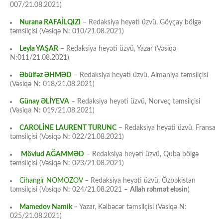
007/21.08.2021)
Nuranə RAFAİLQIZI
– Redaksiya heyəti üzvü, Göyçay bölgə
təmsilçisi (Vəsiqə N: 010/21.08.2021)
Leyla YAŞAR
– Redaksiya heyəti üzvü, Yazar (Vəsiqə
N:011/21.08.2021)
Əbülfəz ƏHMƏD
– Redaksiya heyəti üzvü, Almaniya təmsilçisi
(Vəsiqə N: 018/21.08.2021)
Günay ƏLİYEVA
– Redaksiya heyəti üzvü, Norveç təmsilçisi
(Vəsiqə N: 019/21.08.2021)
CAROLİNE LAURENT TURUNC
– Redaksiya heyəti üzvü, Fransa
təmsilçisi (Vəsiqə N: 022/21.08.2021)
Mövlud AĞAMMƏD
– Redaksiya heyəti üzvü, Quba bölgə
təmsilçisi (Vəsiqə N: 023/21.08.2021)
Cihangir NOMOZOV
– Redaksiya heyəti üzvü, Özbəkistan
təmsilçisi (Vəsiqə N: 024/21.08.2021 –
Allah rəhmət eləsin
)
Mamedov Namik
–
Yazar, Kəlbəcər təmsilçisi (Vəsiqə N:
025/21.08.2021)