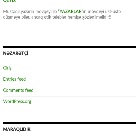
QEYD:
Müstəqil yazarın mövqeyi ilə “
YAZARLAR
“ın mövqeyi üst-üstə
düşməyə bilər, ancaq etik tələblər həmişə gözlənilməlidir!!!
NƏZARƏTÇİ
Giriş
Entries feed
Comments feed
WordPress.org
MARAQLIDIR: