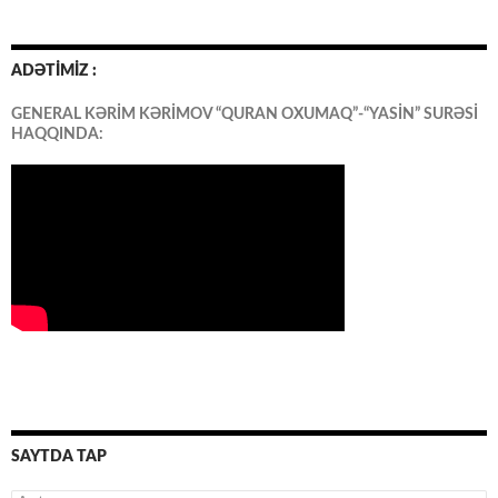
ADƏTİMİZ :
GENERAL KƏRİM KƏRİMOV “QURAN OXUMAQ”-“YASİN” SURƏSİ
HAQQINDA:
SAYTDA TAP