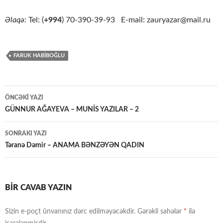
Əlaqə:
Tel: (
+994
) 70-390-39-93 E-mail: zauryazar@mail.ru
FARUK HABİBOĞLU
Yazılar
ÖNCƏKI YAZI
üzrə
GÜNNUR AĞAYEVA – MUNİS YAZILAR – 2
naviqasiya
SONRAKI YAZI
Təranə Dəmir – ANAMA BƏNZƏYƏN QADIN
BIR CAVAB YAZIN
Sizin e-poçt ünvanınız dərc edilməyəcəkdir.
Gərəkli sahələr
*
ilə