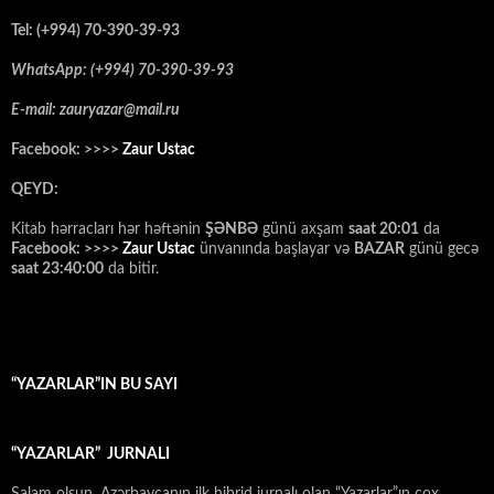
Tel: (+994) 70-390-39-93
WhatsApp: (+994) 70-390-39-93
E-mail: zauryazar@mail.ru
Facebook: >>>>
Zaur Ustac
QEYD:
Kitab hərracları hər həftənin
ŞƏNBƏ
günü axşam
saat 20:01
da
Facebook: >>>>
Zaur Ustac
ünvanında başlayar və
BAZAR
günü gecə
saat 23:40:00
da bitir.
“YAZARLAR”IN BU SAYI
“YAZARLAR” JURNALI