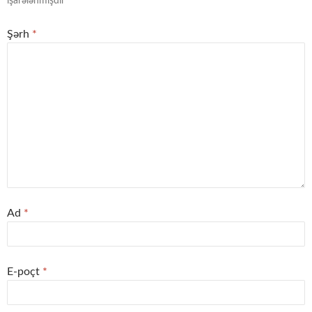
işarələnmişdir
Şərh
*
Ad
*
E-poçt
*