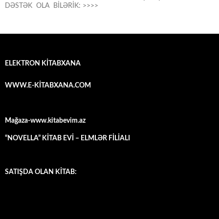
DƏSTƏK OLA BİLƏRİK: >>>>
ELEKTRON KİTABXANA
WWW.E-KİTABXANA.COM
Mağaza-www.kitabevim.az
“NOVELLA” KİTAB EVİ – ELMLƏR FİLİALI
SATIŞDA OLAN KİTAB: