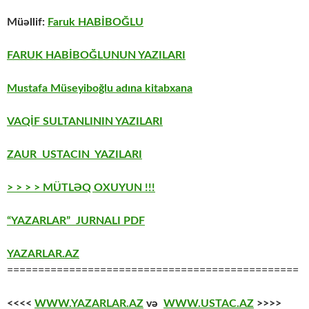
Müəllif:
Faruk HABİBOĞLU
FARUK HABİBOĞLUNUN YAZILARI
Mustafa Müseyiboğlu adına kitabxana
VAQİF SULTANLININ YAZILARI
ZAUR USTACIN YAZILARI
> > > > MÜTLƏQ OXUYUN !!!
“YAZARLAR” JURNALI PDF
YAZARLAR.AZ
===============================================
<<<<
WWW.YAZARLAR.AZ
və
WWW.USTAC.AZ
>>>>