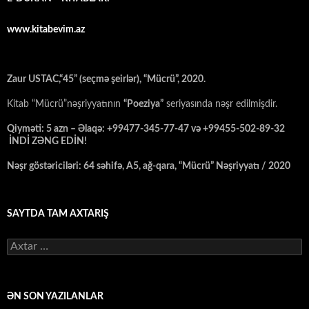
www.kitabevim.az
Zaur USTAC,“45” (seçmə şeirlər), “Mücrü”, 2020.
Kitab “Mücrü”nəşriyyatının
“Poeziya”
seriyasında nəşr edilmişdir.
Qiyməti: 5 azn – Əlaqə: +99477-345-77-47 və +99455-502-89-32
İNDİ ZƏNG EDİN!
Nəşr göstəriciləri: 64 səhifə, A5, ağ-qara, “Mücrü” Nəşriyyatı / 2020
SAYTDA TAM AXTARIŞ
Axtarış:
ƏN SON YAZILANLAR