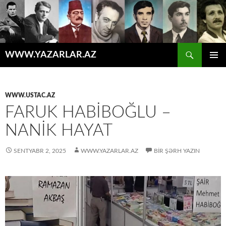
Axtar
WWW.YAZARLAR.AZ
MÜHTƏVIYYATA
ƏSAS
KEÇ
MENYU
WWW.USTAC.AZ
FARUK HABİBOĞLU –
NANİK HAYAT
SENTYABR 2, 2025
WWW.YAZARLAR.AZ
BIR ŞƏRH YAZIN