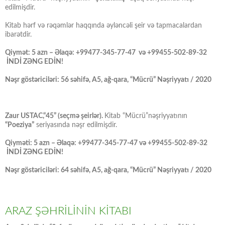
edilmişdir.
Kitab hərf və rəqəmlər haqqında əyləncəli şeir və tapmacalardan
ibarətdir.
Qiymət: 5 azn – Əlaqə: +99477-345-77-47 və +99455-502-89-32
İNDİ ZƏNG EDİN!
Nəşr göstəriciləri: 56 səhifə, A5, ağ-qara, “Mücrü” Nəşriyyatı / 2020
Zaur USTAC,“45” (seçmə şeirlər).
Kitab “Mücrü”nəşriyyatının
“Poeziya”
seriyasında nəşr edilmişdir.
Qiyməti: 5 azn – Əlaqə: +99477-345-77-47 və +99455-502-89-32
İNDİ ZƏNG EDİN!
Nəşr göstəriciləri: 64 səhifə, A5, ağ-qara, “Mücrü” Nəşriyyatı / 2020
ARAZ ŞƏHRİLİNİN KİTABI