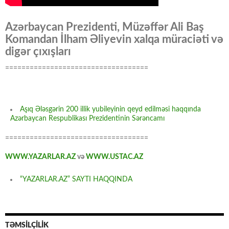
Azərbaycan Prezidenti, Müzəffər Ali Baş
Komandan İlham Əliyevin xalqa müraciəti və
digər çıxışları
===================================
Aşıq Ələsgərin 200 illik yubileyinin qeyd edilməsi haqqında
Azərbaycan Respublikası Prezidentinin Sərəncamı
===================================
WWW.YAZARLAR.AZ
və
WWW.USTAC.AZ
“YAZARLAR.AZ” SAYTI HAQQINDA
TƏMSİLÇİLİK