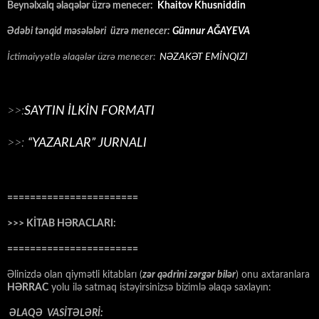
Beynəlxalq əlaqələr üzrə menecer:
Khaitov Khusniddin
Ədəbi tənqid məsələləri üzrə menecer:
Günnur AĞAYEVA
İctimaiyyətlə əlaqələr üzrə menecer:
NƏZAKƏT EMİNQIZI
>>:
SAYTIN İLKİN FORMATI
>>:
“YAZARLAR” JURNALI
=======================
>>> KİTAB HƏRACLARI:
=======================
Əlinizdə olan qiymətli kitabları (
zər qədrini zərgər bilər
) onu axtaranlara
HƏRRAC
yolu ilə satmaq istəyirsinizsə bizimlə əlaqə saxlayın:
ƏLAQƏ VASİTƏLƏRİ: