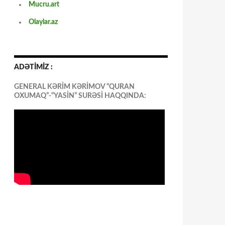
Mucru.art
Olaylar.az
ADƏTİMİZ :
GENERAL KƏRİM KƏRİMOV “QURAN
OXUMAQ”-“YASİN” SURƏSİ HAQQINDA: