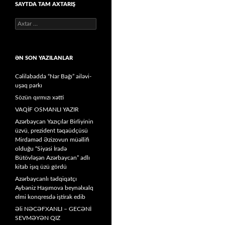
SAYTDA TAM AXTARIŞ
Axtarış:
ƏN SON YAZILANLAR
Cəlilabadda “Nar Bağı” ailəvi-
uşaq parkı
Sözün qırmızı xətti
VAQİF OSMANLI YAZIR
Azərbaycan Yazıçılar Birliyinin
üzvü, prezident təqaüdçüsü
Mirdaməd Əzizovun müəllifi
olduğu “Siyasi İradə
Bütövləşən Azərbaycan” adlı
kitab işıq üzü gördü
Azərbaycanlı tədqiqatçı
Aybəniz Haşımova beynəlxalq
elmi konqresdə iştirak edib
Əli NƏCƏFXANLI – GECƏNİ
SEVMƏYƏN QIZ