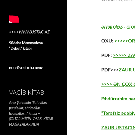
ƏYYUB QİYAS
– Qİ O
>>>>WWW.USTAC.AZ
OXU:
>>>>>OR
Südabə Məmmədova –
“Debüt” kitabı
PDF:
>>>>> Z
BU XÜSUSİ KİTABDIR:
PDF>>>
ZAUR 
>>>> ƏN ÇOX
VACIB KITAB
Əbdürrəhim bəy
Araz Şəhrilinin “Səfəvilər:
paralellər, ehtimallar,
“Tərəfsiz ədəbiy
həqiqətlər…” kitabı –
ŞƏHƏRİMİZİN ƏSAS KİTAB
MAĞAZALARINDA
ZAUR USTACIN