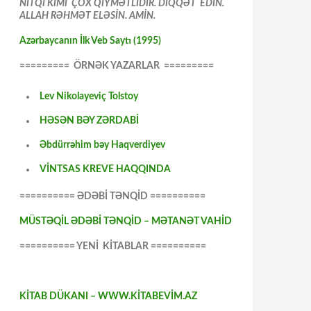
NİTQİ KİMİ ÇOX QİYMƏTLİDİR. DİQQƏT EDİN.
ALLAH RƏHMƏT ELƏSİN. AMİN.
Azərbaycanın İlk Veb Saytı (1995)
========= ÖRNƏK YAZARLAR =========
Lev Nikolayeviç Tolstoy
HƏSƏN BƏY ZƏRDABİ
Əbdürrəhim bəy Haqverdiyev
VİNTSAS KREVE HAQQINDA
========== ƏDƏBİ TƏNQİD ==========
MÜSTƏQİL ƏDƏBİ TƏNQİD – MƏTANƏT VAHİD
========== YENİ KİTABLAR ==========
KİTAB DÜKANI – WWW.KİTABEVİM.AZ