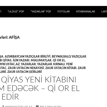
 KEÇ
İ
“ULDUZ” PDF
“YAZARLAR” PDF
FOTOLAR
KİTABXANALAR
LAY
vləri: AFİŞA
ŞA
,
AZƏRBAYCAN YAZIÇILAR BIRLIYI
,
BEYNƏLXALQ YAZIÇILAR
B QİYAS
,
İLİN YAZARI
,
MƏLUMATLAR
,
QI OR EL
,
W.USTAC.AZ
,
YAZARLAR
,
YAZARLAR JURNALI
,
YENİ
STAC
,
ZAUR USTACIN HEKAYƏSİ
,
ZAUR USTACIN KİTABI
,
ZAUR
LƏRİ
,
ZAUR USTACIN ŞEİRLƏRİ
QİYAS YENİ KİTABINI
 EDƏCƏK – QI OR EL
 EDIR
WWW.YAZARLAR.AZ
BIR ŞƏRH YAZIN