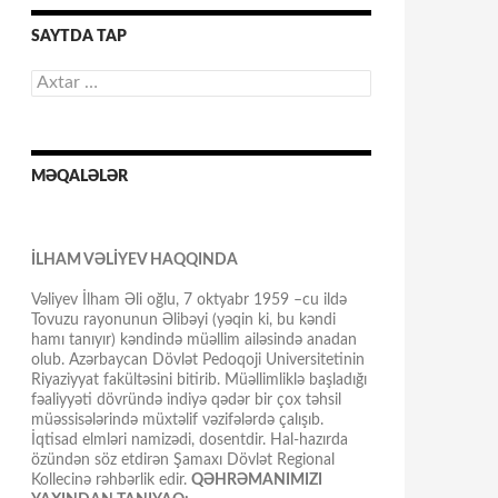
SAYTDA TAP
Axtarış:
MƏQALƏLƏR
İLHAM VƏLİYEV HAQQINDA
Vəliyev İlham Əli oğlu, 7 oktyabr 1959 –cu ildə
Tovuzu rayonunun Əlibəyi (yəqin ki, bu kəndi
hamı tanıyır) kəndində müəllim ailəsində anadan
olub. Azərbaycan Dövlət Pedoqoji Universitetinin
Riyaziyyat fakültəsini bitirib. Müəllimliklə başladığı
fəaliyyəti dövründə indiyə qədər bir çox təhsil
müəssisələrində müxtəlif vəzifələrdə çalışıb.
İqtisad elmləri namizədi, dosentdir. Hal-hazırda
özündən söz etdirən Şamaxı Dövlət Regional
Kollecinə rəhbərlik edir.
QƏHRƏMANIMIZI