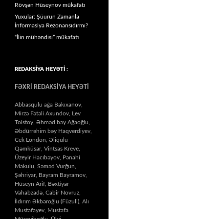
Rövşən Hüseynov mükafatı
Yuxular: Şüurun Zamanla
İnformasiya Rezonansıdırmı?
“İlin mühəndisi” mükafatı
REDAKSİYA HEYƏTİ :
FƏXRİ REDAKSİYA HEYƏTİ
Abbasqulu ağa Bakıxanov,
Mirzə Fətəli Axundov, Lev
Tolstoy, Əhməd bəy Ağaoğlu,
Əbdürrəhim bəy Haqverdiyev,
Cek London, Əliqulu
Qəmküsar, Vintsas Kreve,
Üzeyir Hacıbəyov, Pənahi
Makulu, Səməd Vurğun,
Şəhriyar, Bayram Bayramov,
Hüseyn Arif, Bəxtiyar
Vahabzadə, Cabir Novruz,
İldırım Əkbəroğlu (Füzuli), Alı
Mustafayev, Mustafa
Müseyiboğlu, Ülvi