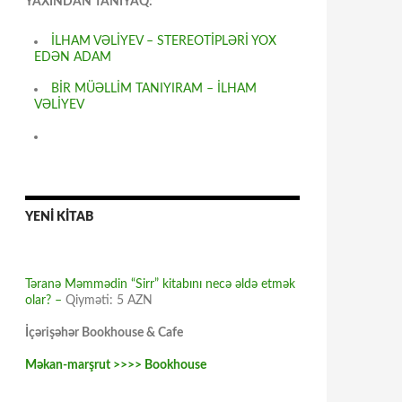
YAXINDAN TANIYAQ:
İLHAM VƏLİYEV – STEREOTİPLƏRİ YOX
EDƏN ADAM
BİR MÜƏLLİM TANIYIRAM – İLHAM
VƏLİYEV
YENİ KİTAB
Təranə Məmmədin “Sirr” kitabını necə əldə etmək
olar? –
Qiyməti: 5 AZN
İçərişəhər Bookhouse & Cafe
Məkan-marşrut >>>> Bookhouse