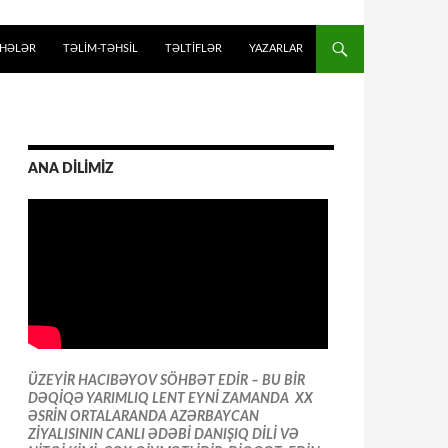
İHƏLƏR
TƏLIM-TƏHSIL
TƏLTİFLƏR
YAZARLAR
ANA DİLİMİZ
ÜZEYİR HACIBƏYOV SÖHBƏT EDİR – BU BİR
DƏQİQƏ YARIMLIQ LENT EYNİ ZAMANDA XX
ƏSRİN ORTALARANDA AZƏRBAYCAN
ZİYALISININ CANLI ƏDƏBİ DANIŞIQ DİLİ VƏ