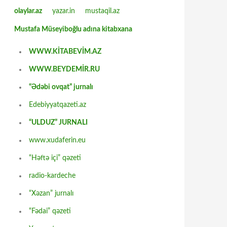
olaylar.az
yazar.in
mustaqil.az
Mustafa Müseyiboğlu adına kitabxana
WWW.KİTABEVİM.AZ
WWW.BEYDEMİR.RU
“Ədəbi ovqat” jurnalı
Edebiyyatqazeti.az
“ULDUZ” JURNALI
www.xudaferin.eu
“Həftə içi” qəzeti
radio-kardeche
“Xəzan” jurnalı
“Fədai” qəzeti