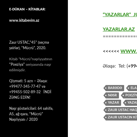
E-DÜKAN – KİTABLAR:
“YAZARLAR” J
www.kitabevim.az
YAZARLAR.AZ
============
Zaur USTAC,“45” (seçmə
şeirlər), “Mücrü”, 2020.
<<<<<<
WWW.
Kitab “Mücrü”nəşriyyatının
“Poeziya”
seriyasında nəşr
Əlaqə:
Tel: (
+99
edilmişdir.
Qiyməti: 5 azn – Əlaqə:
+99477-345-77-47 və
BARƏDƏ
ELA
+99455-502-89-32 İNDİ
NƏSR
POEZİ
ZƏNG EDİN!
YAZAR
YAZA
Nəşr göstəriciləri: 64 səhifə,
ZAUR USTAC HA
A5, ağ-qara, “Mücrü”
ZAUR USTACIN Kİ
Nəşriyyatı / 2020