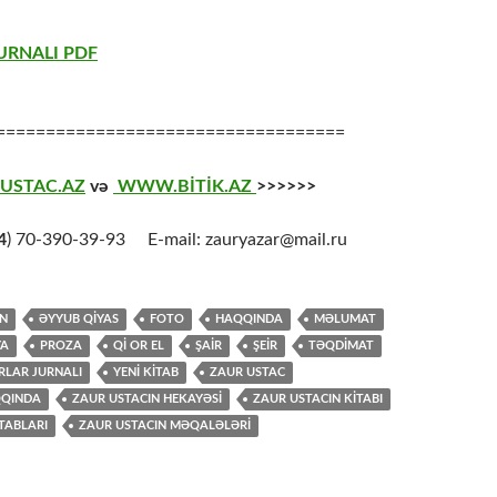
URNALI PDF
===================================
USTAC.AZ
və
WWW.BİTİK.AZ
>>>>>>
4
) 70-390-39-93 E-mail: zauryazar@mail.ru
N
ƏYYUB QİYAS
FOTO
HAQQINDA
MƏLUMAT
YA
PROZA
QI OR EL
ŞAİR
ŞEİR
TƏQDİMAT
RLAR JURNALI
YENİ KİTAB
ZAUR USTAC
QQINDA
ZAUR USTACIN HEKAYƏSİ
ZAUR USTACIN KİTABI
TABLARI
ZAUR USTACIN MƏQALƏLƏRİ