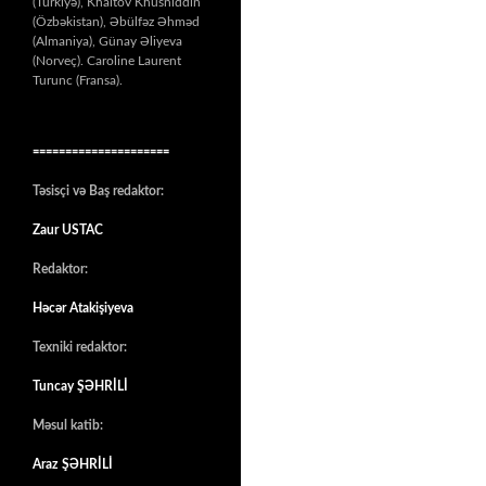
(Türkiyə), Khaitov Khusniddin
(Özbəkistan), Əbülfəz Əhməd
(Almaniya), Günay Əliyeva
(Norveç). Caroline Laurent
Turunc (Fransa).
=====================
Təsisçi və Baş redaktor:
Zaur USTAC
Redaktor:
Həcər Atakişiyeva
Texniki redaktor:
Tuncay ŞƏHRİLİ
Məsul katib:
Araz ŞƏHRİLİ