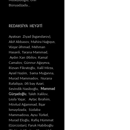
Bünyadzadə…
REDAKSİYA HEYƏTİ
Ayətxan Ziyad (İsgəndərov),
Akif Abbasov, Mahirə Nağıqızı,
Vüqar Əhməd, Mehman
Həsənli, Təranə Məmməd,
Aydın Xan Əbilov, Kamal
Camalov, Günnur Ağayeva,
Rizvan Fikrətoğlu, Xəlil Mirzə,
Aysel Nazim, Səma Muğanna,
Murad Məmmədov, Nuranə
Rafailqızı, Əli bəy Azəri,
Sevindik Nəsiboğlu,
Məmməd
Gürşadoğlu
, Taleh Xəlilov,
Leyla Yaşar, Aytac İbrahim,
Mövlud Ağamməd, İlqar
İsmayılzadə, Südabə
Məmmədova, Aysu Türkel,
Murad Eloğlu, Rafiq Hümmət
(Gürcüstan), Faruk Habiboğlu