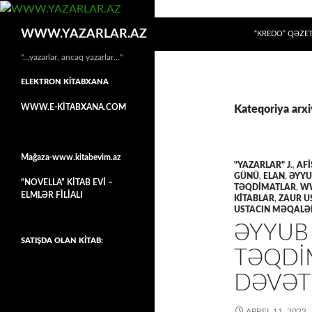
MÜHTƏVIYYATA
Axtar
WWW.YAZARLAR.AZ
“KREDO” QƏZET
"…yazarlar, ancaq yazarlar…"
ELEKTRON KİTABXANA
WWW.E-KİTABXANA.COM
Kateqoriya arxi
Mağaza-www.kitabevim.az
"YAZARLAR" J.
,
AFİ
GÜNÜ
,
ELAN
,
ƏYYU
“NOVELLA” KİTAB EVİ –
TƏQDİMATLAR
,
WW
ELMLƏR FİLİALI
KİTABLAR
,
ZAUR U
USTACIN MƏQALƏ
ƏYYUB 
SATIŞDA OLAN KİTAB:
TƏQDİM
DƏVƏT
APREL 11, 2022