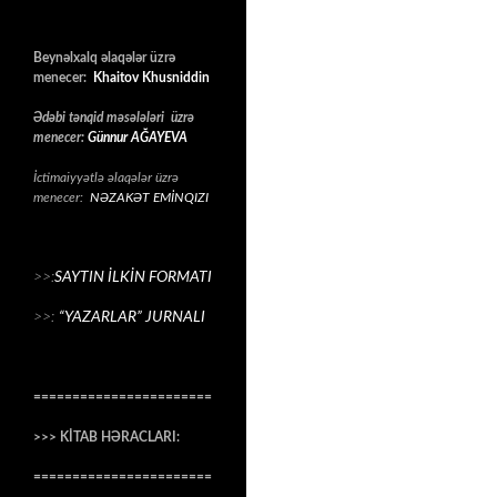
Beynəlxalq əlaqələr üzrə
menecer:
Khaitov Khusniddin
Ədəbi tənqid məsələləri üzrə
menecer:
Günnur AĞAYEVA
İctimaiyyətlə əlaqələr üzrə
menecer:
NƏZAKƏT EMİNQIZI
>>:
SAYTIN İLKİN FORMATI
>>:
“YAZARLAR” JURNALI
=======================
>>> KİTAB HƏRACLARI:
=======================