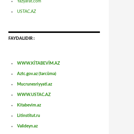
Yazyarat.com
USTAC.AZ
FAYDALIDIR :
WWW.KİTABEVİM.AZ
Aztc.gov.az (tərcümə)
Mucrunesriyyati.az
WWW.USTAC.AZ
Kitabevim.az
Litinstitut.ru
Valideyn.az