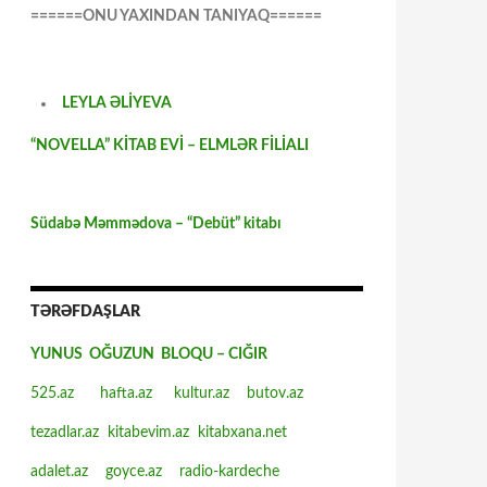
======ONU YAXINDAN TANIYAQ======
LEYLA ƏLİYEVA
“NOVELLA” KİTAB EVİ – ELMLƏR FİLİALI
Südabə Məmmədova – “Debüt” kitabı
TƏRƏFDAŞLAR
YUNUS OĞUZUN BLOQU – CIĞIR
525.az
hafta.az
kultur.az
butov.az
tezadlar.az
kitabevim.az
kitabxana.net
adalet.az
goyce.az
radio-kardeche