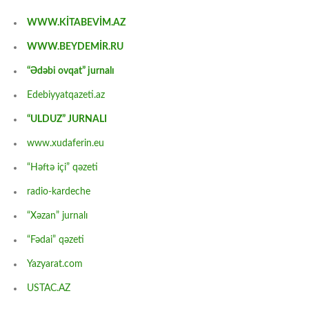
WWW.KİTABEVİM.AZ
WWW.BEYDEMİR.RU
“Ədəbi ovqat” jurnalı
Edebiyyatqazeti.az
“ULDUZ” JURNALI
www.xudaferin.eu
“Həftə içi” qəzeti
radio-kardeche
“Xəzan” jurnalı
“Fədai” qəzeti
Yazyarat.com
USTAC.AZ