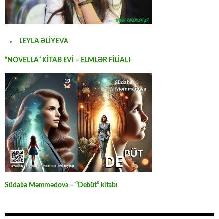
LEYLA ƏLİYEVA
“NOVELLA” KİTAB EVİ – ELMLƏR FİLİALI
Südabə Məmmədova – “Debüt” kitabı