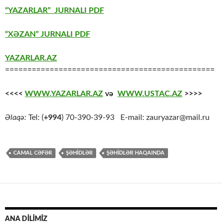
“YAZARLAR” JURNALI PDF
“XƏZAN” JURNALI PDF
YAZARLAR.AZ
===============================================
<<<<
WWW.YAZARLAR.AZ
və
WWW.USTAC.AZ
>>>>
Əlaqə:
Tel: (
+994
) 70-390-39-93 E-mail: zauryazar@mail.ru
CAMAL CƏFƏR
ŞƏHİDLƏR
ŞƏHİDLƏR HAQAINDA
ANA DİLİMİZ