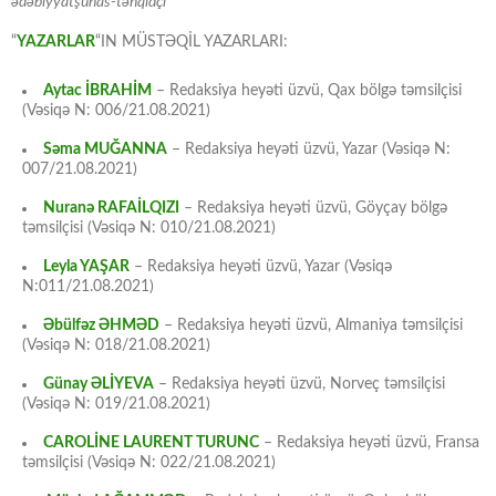
ədəbiyyatşünas-tənqidçı
“
YAZARLAR
“IN MÜSTƏQİL YAZARLARI:
Aytac İBRAHİM
– Redaksiya heyəti üzvü, Qax bölgə təmsilçisi
(Vəsiqə N: 006/21.08.2021)
Səma MUĞANNA
– Redaksiya heyəti üzvü, Yazar (Vəsiqə N:
007/21.08.2021)
Nuranə RAFAİLQIZI
– Redaksiya heyəti üzvü, Göyçay bölgə
təmsilçisi (Vəsiqə N: 010/21.08.2021)
Leyla YAŞAR
– Redaksiya heyəti üzvü, Yazar (Vəsiqə
N:011/21.08.2021)
Əbülfəz ƏHMƏD
– Redaksiya heyəti üzvü, Almaniya təmsilçisi
(Vəsiqə N: 018/21.08.2021)
Günay ƏLİYEVA
– Redaksiya heyəti üzvü, Norveç təmsilçisi
(Vəsiqə N: 019/21.08.2021)
CAROLİNE LAURENT TURUNC
– Redaksiya heyəti üzvü, Fransa
təmsilçisi (Vəsiqə N: 022/21.08.2021)