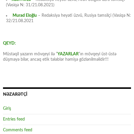
(Vəsiqə N: 31/21.08.2021)
Murad Eloğlu
– Redaksiya heyəti üzvü, Rusiya təmsilçi (Vəsiqə N:
32/21.08.2021
QEYD:
Müstəqil yazarın mövqeyi ilə “
YAZARLAR
“ın mövqeyi üst-üstə
düşməyə bilər, ancaq etik tələblər həmişə gözlənilməlidir!!!
NƏZARƏTÇİ
Giriş
Entries feed
Comments feed