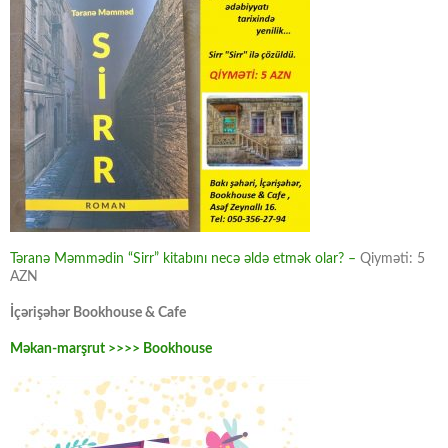
Təranə Məmmədin “Sirr” kitabını necə əldə etmək olar? –
Qiyməti: 5
AZN
İçərişəhər Bookhouse & Cafe
Məkan-marşrut >>>> Bookhouse