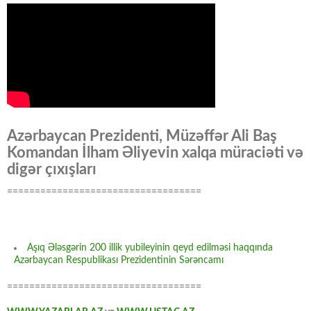
Azərbaycan Prezidenti, Müzəffər Ali Baş
Komandan İlham Əliyevin xalqa müraciəti və
digər çıxışları
===================================
Aşıq Ələsgərin 200 illik yubileyinin qeyd edilməsi haqqında
Azərbaycan Respublikası Prezidentinin Sərəncamı
===================================