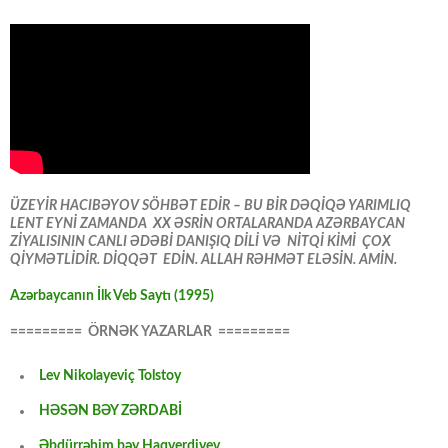
ÜZEYİR HACIBƏYOV SÖHBƏT EDİR – BU BİR DƏQİQƏ YARIMLIQ
LENT EYNİ ZAMANDA XX ƏSRİN ORTALARANDA AZƏRBAYCAN
ZİYALISININ CANLI ƏDƏBİ DANIŞIQ DİLİ VƏ NİTQİ KİMİ ÇOX
QİYMƏTLİDİR. DİQQƏT EDİN. ALLAH RƏHMƏT ELƏSİN. AMİN.
Azərbaycanın İlk Veb Saytı (1995)
========= ÖRNƏK YAZARLAR =========
Lev Nikolayeviç Tolstoy
HƏSƏN BƏY ZƏRDABİ
Əbdürrəhim bəy Haqverdiyev