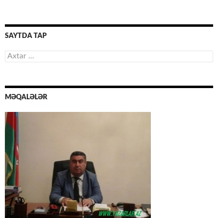
SAYTDA TAP
Axtarış:
MƏQALƏLƏR