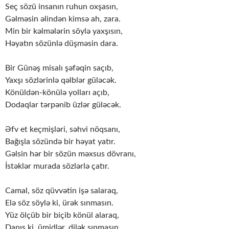
Seç sözü insanın ruhun oxşasın,
Gəlməsin əlindən kimsə ah, zara.
Min bir kəlmələrin söylə yaxşısın,
Həyatın sözünlə düşməsin dara.
Bir Günəş misalı şəfəqin saçıb,
Yaxşı sözlərinlə qəlblər güləcək.
Könüldən-könülə yolları açıb,
Dodaqlar tərpənib üzlər güləcək.
Əfv et keçmişləri, səhvi nöqsanı,
Bağışla sözündə bir həyat yatır.
Gəlsin hər bir sözün məxsus dövranı,
İstəklər murada sözlərlə çatır.
Camal, söz qüvvətin işə salaraq,
Elə söz söylə ki, ürək sınmasın.
Yüz ölçüb bir biçib könül alaraq,
Danış ki, ümidlər, dilək sınmasın.