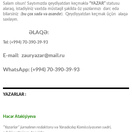
Salam olsun! Saytımızda qeydiyatdan keçməklə
“YAZAR”
statusu
alaraq, istədiyiniz vaxtda müstəqil şəkildə öz yazılarınızı dərc edə
bilərsiniz
(
bu çox sadə və asandır
).
Qeydiyyatdan keçmək üçün əlaqə
saxlayın.
ƏLAQƏ:
Tel: (+994) 70-390-39-93
E-mail: zauryazar@mail.ru
WhatsApp: (
+994
) 70-390-39-93
YAZARLAR :
Həcər Atakişiyeva
“Yazarlar” jurnalının redaktoru və Yaradıcılıq Komissiyasının sədri,