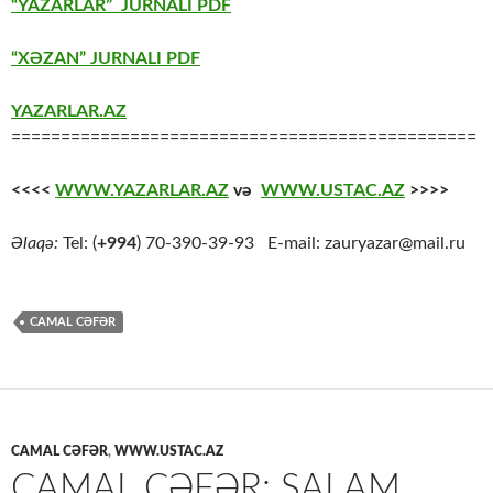
“YAZARLAR” JURNALI PDF
“XƏZAN” JURNALI PDF
YAZARLAR.AZ
===============================================
<<<<
WWW.YAZARLAR.AZ
və
WWW.USTAC.AZ
>>>>
Əlaqə:
Tel: (
+994
) 70-390-39-93 E-mail: zauryazar@mail.ru
CAMAL CƏFƏR
CAMAL CƏFƏR
,
WWW.USTAC.AZ
CAMAL CƏFƏR: SALAM