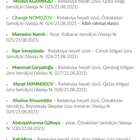
Mövlud AĞAMMƏD
– Redaksiya heyəti üzvü, Quba bölgə
təmsilçisi (Vəsiqə N: 023/21.08.2021)
Cihangir NOMOZOV
– Redaksiya heyəti üzvü, Özbəkistan
təmsilçisi (Vəsiqə N: 024/21.08.2021 –
Allah rəhmət eləsin
)
Mamedov Namik
–
Yazar, Kəlbəcər təmsilçisi (Vəsiqə N:
025/21.08.2021)
İlqar İsmayılzadə
–
Redaksiya heyəti üzvü – Cənub bölgəsi üzrə
təmsilçisi (Vəsiqə N: 026/21.08.2021)
Məmməd Gürşadoğlu
–
Redaksiya heyəti üzvü, Qarabağ bölgəsi
üzrə təmsilçisi (Vəsiqə N: 027/21.08.2021)
Murad MƏMMƏDOV
–
Redaksiya heyəti üzvü, Qazax bölgəsi
üzrə təmsilçisi (Vəsiqə N: 028/21.08.2021)
Khaitov Khusniddin
– Redaksiya heyəti üzvü, Özbəkistan
təmsilçisi, Beynəlxalq Əlaqələr üzrə menecer (Vəsiqə N:
029/21.08.2021)
Abduqahhorova Gülhayo
– yazar, Özbəkistan təmsilçisi (Vəsiqə
N: 030/21.08.2021)
Xəlil Mirzə
– Redaksiya heyəti üzvü, Aran bölgəsi üzrə təmsilçi