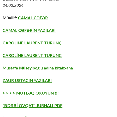
24.03.2024
.
Müəllif:
CAMAL CƏFƏR
CAMAL CƏFƏRİN YAZILARI
CAROLİNE LAURENT TURUNÇ
CAROLİNE LAURENT TURUNC
Mustafa Müseyiboğlu adına kitabxana
ZAUR USTACIN YAZILARI
> > > > MÜTLƏQ OXUYUN !!!
“ƏDƏBİ OVQAT” JURNALI PDF