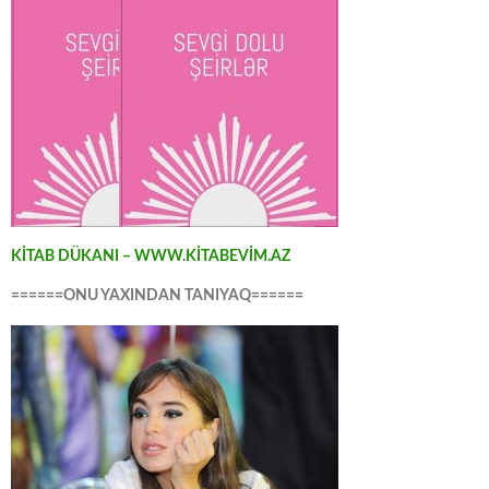
KİTAB DÜKANI – WWW.KİTABEVİM.AZ
======ONU YAXINDAN TANIYAQ======