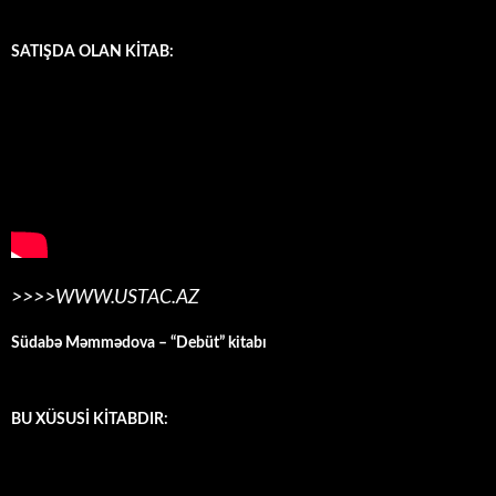
SATIŞDA OLAN KİTAB:
>>>>WWW.USTAC.AZ
Südabə Məmmədova – “Debüt” kitabı
BU XÜSUSİ KİTABDIR: