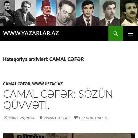
Axtar
WWW.YAZARLAR.AZ
MÜHTƏVIYYATA
ƏSAS
KEÇ
MENYU
Kateqoriya arxivləri: CAMAL CƏFƏR
CAMAL CƏFƏR
,
WWW.USTAC.AZ
CAMAL CƏFƏR: SÖZÜN
QÜVVƏTI.
MART 25, 2024
WWW.BITIK.AZ
BIR ŞƏRH YAZIN