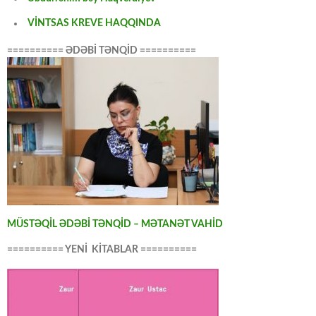
VİNTSAS KREVE HAQQINDA
========== ƏDƏBİ TƏNQİD ==========
MÜSTƏQİL ƏDƏBİ TƏNQİD – MƏTANƏT VAHİD
========== YENİ KİTABLAR ==========