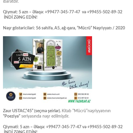
ibarətdir.
Qiymət: 5 azn – Əlaqə: +99477-345-77-47 və +99455-502-89-32
İNDİ ZƏNG EDİN!
Nəşr göstəriciləri: 56 səhifə, A5, ağ-qara, “Mücrü” Nəşriyyatı / 2020
Zaur USTAC,“45” (seçmə şeirlər).
Kitab “Mücrü”nəşriyyatının
“Poeziya”
seriyasında nəşr edilmişdir.
Qiyməti: 5 azn – Əlaqə: +99477-345-77-47 və +99455-502-89-32
İNDİ ZƏNG EDİN!