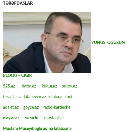
TƏRƏFDAŞLAR
YUNUS OĞUZUN
BLOQU – CIĞIR
525.az
hafta.az
kultur.az
butov.az
tezadlar.az
kitabevim.az
kitabxana.net
adalet.az
goyce.az
radio-kardeche
olaylar.az
yazar.in
mustaqil.az
Mustafa Müseyiboğlu adına kitabxana