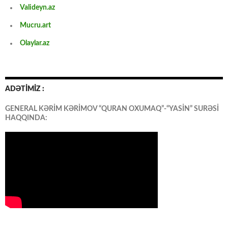
Valideyn.az
Mucru.art
Olaylar.az
ADƏTİMİZ :
GENERAL KƏRİM KƏRİMOV “QURAN OXUMAQ”-“YASİN” SURƏSİ
HAQQINDA: