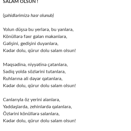
SALAM OLSUN !
(
şəhidlərimizə həsr olunub)
Yolun düşsə bu yerlərə, bu yanlara,
Könüllərə fəxr gələn məkanlara,
Gəlişini, gedişini duyanlara,
Kədər dolu, qürur dolu salam olsun!
Məqsədinə, niyyətinə çatanlara,
Sadiq yolda sözlərini tutanlara,
Ruhlarına ali dəyər qatanlara,
Kədər dolu, qürur dolu salam olsun!
Canlarıyla öz yerini alanlara,
Yaddaşlarda, zehinlərdə qalanlara,
Özlərini könüllərə salanlara,
Kədər dolu, qürur dolu salam olsun!