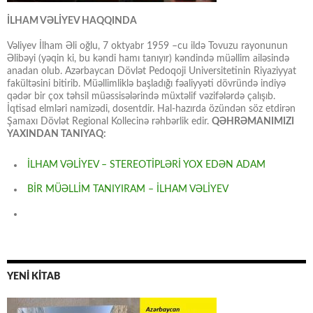
İLHAM VƏLİYEV HAQQINDA
Vəliyev İlham Əli oğlu, 7 oktyabr 1959 –cu ildə Tovuzu rayonunun
Əlibəyi (yəqin ki, bu kəndi hamı tanıyır) kəndində müəllim ailəsində
anadan olub. Azərbaycan Dövlət Pedoqoji Universitetinin Riyaziyyat
fakültəsini bitirib. Müəllimliklə başladığı fəaliyyəti dövründə indiyə
qədər bir çox təhsil müəssisələrində müxtəlif vəzifələrdə çalışıb.
İqtisad elmləri namizədi, dosentdir. Hal-hazırda özündən söz etdirən
Şamaxı Dövlət Regional Kollecinə rəhbərlik edir.
QƏHRƏMANIMIZI
YAXINDAN TANIYAQ:
İLHAM VƏLİYEV – STEREOTİPLƏRİ YOX EDƏN ADAM
BİR MÜƏLLİM TANIYIRAM – İLHAM VƏLİYEV
YENİ KİTAB