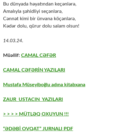
Bu dünyada həyatından keçənlərə,
Amalıyla şəhidliyi seçənlərə,
Cənnət kimi bir ünvana köçənlərə,
Kədər dolu, qürur dolu salam olsun!
14.03.24
.
Müəllif:
CAMAL CƏFƏR
CAMAL CƏFƏRİN YAZILARI
Mustafa Müseyiboğlu adına kitabxana
ZAUR USTACIN YAZILARI
> > > > MÜTLƏQ OXUYUN !!!
“ƏDƏBİ OVQAT” JURNALI PDF