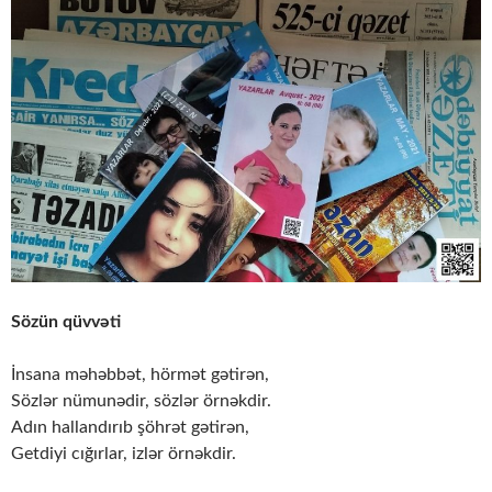
Sözün qüvvəti
İnsana məhəbbət, hörmət gətirən,
Sözlər nümunədir, sözlər örnəkdir.
Adın hallandırıb şöhrət gətirən,
Getdiyi cığırlar, izlər örnəkdir.