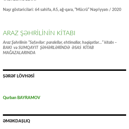
Nəşr göstəriciləri: 64 səhifə, A5, ağ-qara, “Mücrü” Nəşriyyatı / 2020
ARAZ ŞƏHRİLİNİN KİTABI
Araz Şəhrilinin “Səfəvilər: paralellər, ehtimallar, həqiqətlər…” kitabı –
BAKI və SUMQAYIT ŞƏHƏRLƏRİNDƏ ƏSAS KİTAB
MAĞAZALARINDA
ŞƏRƏF LÖVHƏSİ
Qurban BAYRAMOV
ƏMƏKDAŞLIQ