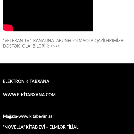
“VETERAN TV” KANALINA ABUNƏ OLMAQLA QAZİLƏRIMİZƏ
DƏSTƏK OLA BİLƏRİK: >>>>
ELEKTRON KİTABXANA
WWW.E-KİTABXANA.COM
Mağaza-www.kitabevim.az
“NOVELLA” KİTAB EVİ – ELMLƏR FİLİALI