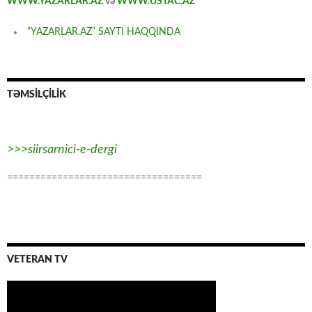
WWW.YAZARLAR.AZ
və
WWW.USTAC.AZ
“YAZARLAR.AZ” SAYTI HAQQINDA
TƏMSİLÇİLİK
>>>siirsarnici-e-dergi
===================================
VETERAN TV