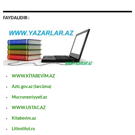
FAYDALIDIR :
WWW.KİTABEVİM.AZ
Aztc.gov.az (tərcümə)
Mucrunesriyyati.az
WWW.USTAC.AZ
Kitabevim.az
Litinstitut.ru