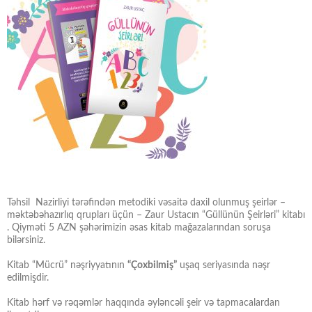
Təhsil Nazirliyi tərəfindən metodiki vəsaitə daxil olunmuş şeirlər –
məktəbəhazırlıq qrupları üçün – Zaur Ustacın “Güllünün Şeirləri” kitabı
. Qiyməti 5 AZN şəhərimizin əsas kitab mağazalarından soruşa
bilərsiniz.
Kitab “Mücrü” nəşriyyatının
“Çoxbilmiş”
uşaq seriyasında nəşr
edilmişdir.
Kitab hərf və rəqəmlər haqqında əyləncəli şeir və tapmacalardan