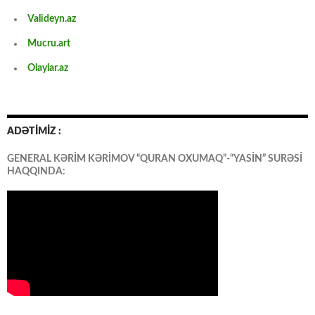
Valideyn.az
Mucru.art
Olaylar.az
ADƏTİMİZ :
GENERAL KƏRİM KƏRİMOV “QURAN OXUMAQ”-“YASİN” SURƏSİ
HAQQINDA: