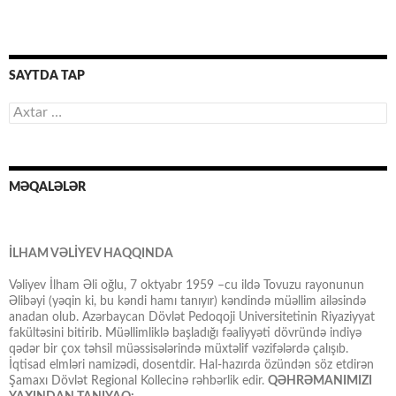
SAYTDA TAP
Axtarış:
MƏQALƏLƏR
İLHAM VƏLİYEV HAQQINDA
Vəliyev İlham Əli oğlu, 7 oktyabr 1959 –cu ildə Tovuzu rayonunun
Əlibəyi (yəqin ki, bu kəndi hamı tanıyır) kəndində müəllim ailəsində
anadan olub. Azərbaycan Dövlət Pedoqoji Universitetinin Riyaziyyat
fakültəsini bitirib. Müəllimliklə başladığı fəaliyyəti dövründə indiyə
qədər bir çox təhsil müəssisələrində müxtəlif vəzifələrdə çalışıb.
İqtisad elmləri namizədi, dosentdir. Hal-hazırda özündən söz etdirən
Şamaxı Dövlət Regional Kollecinə rəhbərlik edir.
QƏHRƏMANIMIZI