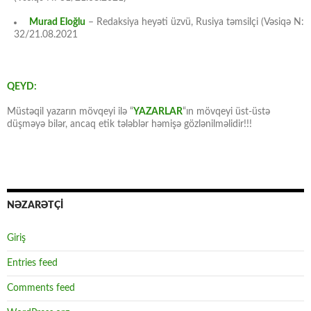
Murad Eloğlu
– Redaksiya heyəti üzvü, Rusiya təmsilçi (Vəsiqə N:
32/21.08.2021
QEYD:
Müstəqil yazarın mövqeyi ilə “
YAZARLAR
“ın mövqeyi üst-üstə
düşməyə bilər, ancaq etik tələblər həmişə gözlənilməlidir!!!
NƏZARƏTÇİ
Giriş
Entries feed
Comments feed