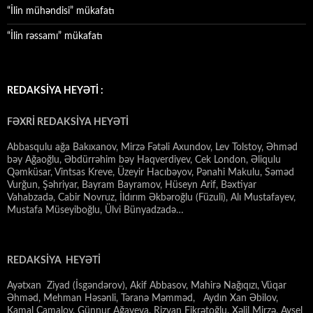
“İlin mühəndisi” mükafatı
“İlin rəssamı” mükafatı
REDAKSİYA HEYƏTİ :
FƏXRİ REDAKSİYA HEYƏTİ
Abbasqulu ağa Bakıxanov, Mirzə Fətəli Axundov, Lev Tolstoy, Əhməd
bəy Ağaoğlu, Əbdürrəhim bəy Haqverdiyev, Cek London, Əliqulu
Qəmküsar, Vintsas Kreve, Üzeyir Hacıbəyov, Pənahi Makulu, Səməd
Vurğun, Şəhriyar, Bayram Bayramov, Hüseyn Arif, Bəxtiyar
Vahabzadə, Cabir Novruz, İldırım Əkbəroğlu (Füzuli), Alı Mustafayev,
Mustafa Müseyiboğlu, Ülvi Bünyadzadə…
REDAKSİYA HEYƏTİ
Ayətxan Ziyad (İsgəndərov), Akif Abbasov, Mahirə Nağıqızı, Vüqar
Əhməd, Mehman Həsənli, Təranə Məmməd, Aydın Xan Əbilov,
Kamal Camalov, Günnur Ağayeva, Rizvan Fikrətoğlu, Xəlil Mirzə, Aysel