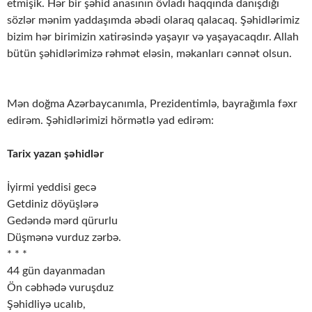
etmişik. Hər bir şəhid anasının övladı haqqında danışdığı
sözlər mənim yaddaşımda əbədi olaraq qalacaq. Şəhidlərimiz
bizim hər birimizin xatirəsində yaşayır və yaşayacaqdır. Allah
bütün şəhidlərimizə rəhmət eləsin, məkanları cənnət olsun.
Mən doğma Azərbaycanımla, Prezidentimlə, bayrağımla fəxr
edirəm. Şəhidlərimizi hörmətlə yad edirəm:
Tarix yazan şəhidlər
İyirmi yeddisi gecə
Getdiniz döyüşlərə
Gedəndə mərd qürurlu
Düşmənə vurduz zərbə.
* * *
44 gün dayanmadan
Ön cəbhədə vuruşduz
Şəhidliyə ucalıb,