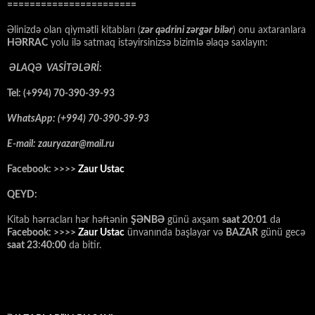
=======================
Əlinizdə olan qiymətli kitabları (
zər qədrini zərgər bilər
) onu axtaranlara
HƏRRAC
yolu ilə satmaq istəyirsinizsə bizimlə əlaqə saxlayın:
ƏLAQƏ VASİTƏLƏRİ:
Tel: (+994) 70-390-39-93
WhatsApp: (+994) 70-390-39-93
E-mail: zauryazar@mail.ru
Facebook: >>>>
Zaur Ustac
QEYD:
Kitab hərracları hər həftənin
ŞƏNBƏ
günü axşam
saat 20:01
da
Facebook: >>>>
Zaur Ustac
ünvanında başlayar və
BAZAR
günü gecə
saat 23:40:00
da bitir.