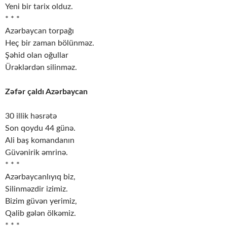
Yeni bir tarix olduz.
* * *
Azərbaycan torpağı
Heç bir zaman bölünməz.
Şəhid olan oğullar
Ürəklərdən silinməz.
Zəfər çaldı Azərbaycan
30 illik həsrətə
Son qoydu 44 günə.
Ali baş komandanın
Güvənirik əmrinə.
* * *
Azərbaycanlıyıq biz,
Silinməzdir izimiz.
Bizim güvən yerimiz,
Qalib gələn ölkəmiz.
* * *