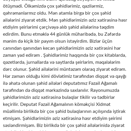
ötüşmədi. Ölkəmizdə çox şəhidlərimiz, qazilərmiz,
qəhrəmanlarmız oldu. Mən atamla birgə bir çox şəhid
ailələrini ziyarət etdik. Mən şəhidlərimizin əziz xatirəsinə həsr
etdiyim şeirlərimi çərçivəyə alıb şəhid ailələrinə təqdim
edirdim. Bunu etməklə 44 günlük müharibədə, bu Zəfərdə
mənim də kiçik bir payım olsun istəyirdim. Bizlər üçün
canından qanından kecən şəhidlərimizin əziz xatirəsini hər
zaman yad edirəm . Şəhidlərimiz haqqında bir çox kitablarda,
qəzetlərdə, jurnallarda və saytlarda şeirlərim, məqalələrim
dərc olunur. Şəhid ailələrini müntəzəm olaraq ziyarət edirəm.
Hər zaman olduğu kimi dövlətimiz tərəfindən diqqət və qayğı
ilə əhatə olunan şəhid ailələri deputatımız Fəzail Ağamalı
tərəfindən də diqqət mərkəzində saxlanılır. Rayonumuzda
şəhidlərimizin əziz xatirəsinə bulaqlar tikilir və tədbirlər
keçirilir. Deputat Fəzail Ağamalının köməkçisi Xidmət
müəllimlə birlikdə bir çox şəhid bulaqlarının açılışında iştirak
etmişəm. Şəhidlərimizin əziz xatirəsinə həsr etdiyim şeirimi
səsləndirmişəm. Biz birlikdə bir çox şəhid ailələrinidə ziyarət