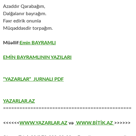
Azaddır Qarabağım,
Dalğalanır bayrağım.
Fəxr edirik onunla
Müqəddəsdir torpağım.
Müəllif:
Emin BAYRAMLI
EMİN BAYRAMLININ YAZILARI
“YAZARLAR” JURNALI PDF
YAZARLAR.AZ
===============================================
<<<<<<
WWW.YAZARLAR.AZ
və
WWW.BİTİK.AZ
>>>>>>