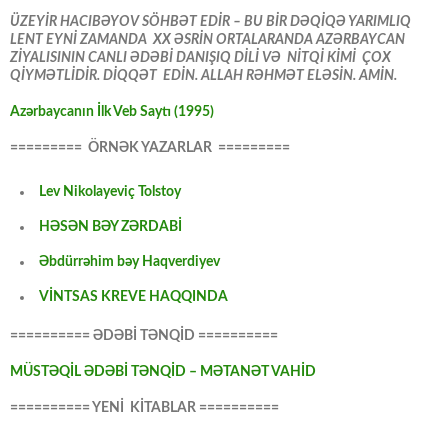
ÜZEYİR HACIBƏYOV SÖHBƏT EDİR – BU BİR DƏQİQƏ YARIMLIQ
LENT EYNİ ZAMANDA XX ƏSRİN ORTALARANDA AZƏRBAYCAN
ZİYALISININ CANLI ƏDƏBİ DANIŞIQ DİLİ VƏ NİTQİ KİMİ ÇOX
QİYMƏTLİDİR. DİQQƏT EDİN. ALLAH RƏHMƏT ELƏSİN. AMİN.
Azərbaycanın İlk Veb Saytı (1995)
========= ÖRNƏK YAZARLAR =========
Lev Nikolayeviç Tolstoy
HƏSƏN BƏY ZƏRDABİ
Əbdürrəhim bəy Haqverdiyev
VİNTSAS KREVE HAQQINDA
========== ƏDƏBİ TƏNQİD ==========
MÜSTƏQİL ƏDƏBİ TƏNQİD – MƏTANƏT VAHİD
========== YENİ KİTABLAR ==========