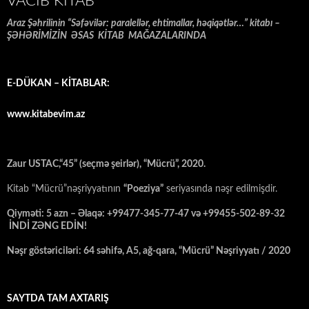
VACIB KITAB
Araz Şəhrilinin “Səfəvilər: paralellər, ehtimallar, həqiqətlər…” kitabı –
ŞƏHƏRİMİZİN ƏSAS KİTAB MAĞAZALARINDA
E-DÜKAN – KİTABLAR:
www.kitabevim.az
Zaur USTAC,“45” (seçmə şeirlər), “Mücrü”, 2020.
Kitab “Mücrü”nəşriyyatının
“Poeziya”
seriyasında nəşr edilmişdir.
Qiyməti: 5 azn – Əlaqə: +99477-345-77-47 və +99455-502-89-32
İNDİ ZƏNG EDİN!
Nəşr göstəriciləri: 64 səhifə, A5, ağ-qara, “Mücrü” Nəşriyyatı / 2020
SAYTDA TAM AXTARIŞ