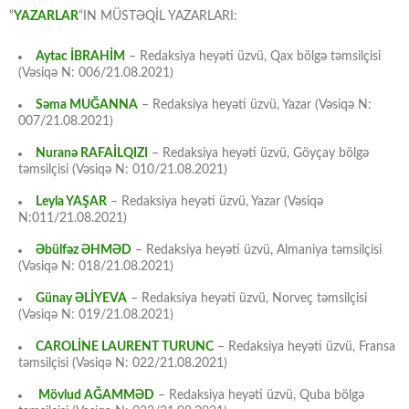
“
YAZARLAR
“IN MÜSTƏQİL YAZARLARI:
Aytac İBRAHİM
– Redaksiya heyəti üzvü, Qax bölgə təmsilçisi
(Vəsiqə N: 006/21.08.2021)
Səma MUĞANNA
– Redaksiya heyəti üzvü, Yazar (Vəsiqə N:
007/21.08.2021)
Nuranə RAFAİLQIZI
– Redaksiya heyəti üzvü, Göyçay bölgə
təmsilçisi (Vəsiqə N: 010/21.08.2021)
Leyla YAŞAR
– Redaksiya heyəti üzvü, Yazar (Vəsiqə
N:011/21.08.2021)
Əbülfəz ƏHMƏD
– Redaksiya heyəti üzvü, Almaniya təmsilçisi
(Vəsiqə N: 018/21.08.2021)
Günay ƏLİYEVA
– Redaksiya heyəti üzvü, Norveç təmsilçisi
(Vəsiqə N: 019/21.08.2021)
CAROLİNE LAURENT TURUNC
– Redaksiya heyəti üzvü, Fransa
təmsilçisi (Vəsiqə N: 022/21.08.2021)
Mövlud AĞAMMƏD
– Redaksiya heyəti üzvü, Quba bölgə