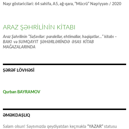
Nəşr göstəriciləri: 64 səhifə, A5, ağ-qara, “Mücrü” Nəşriyyatı / 2020
ARAZ ŞƏHRİLİNİN KİTABI
Araz Şəhrilinin “Səfəvilər: paralellər, ehtimallar, həqiqətlər…” kitabı –
BAKI və SUMQAYIT ŞƏHƏRLƏRİNDƏ ƏSAS KİTAB
MAĞAZALARINDA
ŞƏRƏF LÖVHƏSİ
Qurban BAYRAMOV
ƏMƏKDAŞLIQ
Salam olsun! Saytımızda qeydiyatdan keçməklə
“YAZAR”
statusu