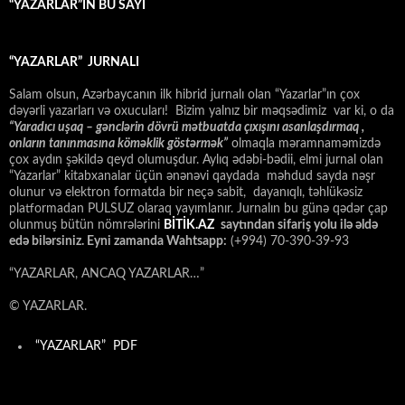
“YAZARLAR”IN BU SAYI
“YAZARLAR” JURNALI
Salam olsun, Azərbaycanın ilk hibrid jurnalı olan “Yazarlar”ın çox
dəyərli yazarları və oxucuları! Bizim yalnız bir məqsədimiz var ki, o da
“
Yaradıcı uşaq – gәnclәrin dövrü mәtbuatda çıxışını asanlaşdırmaq ,
onların tanınmasına kömәklik göstәrmәk”
olmaqla məramnaməmizdə
çox aydın şəkildə qeyd olumuşdur. Aylıq ədəbi-bədii, elmi jurnal olan
“Yazarlar” kitabxanalar üçün ənənəvi qaydada məhdud sayda nəşr
olunur və elektron formatda bir neçə sabit, dayanıqlı, təhlükəsiz
platformadan PULSUZ olaraq yayımlanır. Jurnalın bu günə qədər çap
olunmuş bütün nömrələrini
BİTİK.AZ
saytından sifariş yolu ilə əldə
edə bilərsiniz. Eyni zamanda Wahtsapp:
(+994) 70-390-39-93
“YAZARLAR, ANCAQ YAZARLAR…”
© YAZARLAR.
“YAZARLAR” PDF