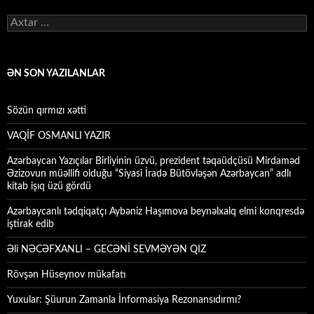
Axtarış:
ƏN SON YAZILANLAR
Sözün qırmızı xətti
VAQİF OSMANLI YAZIR
Azərbaycan Yazıçılar Birliyinin üzvü, prezident təqaüdçüsü Mirdaməd
Əzizovun müəllifi olduğu “Siyasi İradə Bütövləşən Azərbaycan” adlı
kitab işıq üzü gördü
Azərbaycanlı tədqiqatçı Aybəniz Haşımova beynəlxalq elmi konqresdə
iştirak edib
Əli NƏCƏFXANLI – GECƏNİ SEVMƏYƏN QIZ
Rövşən Hüseynov mükafatı
Yuxular: Şüurun Zamanla İnformasiya Rezonansıdırmı?