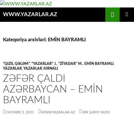
Axtar
WWW.YAZARLAR.AZ
MÜHTƏVIYYATA
ƏSAS
KEÇ
MENYU
Kateqoriya arxivləri: EMİN BAYRAMLI
"QIZIL QƏLƏM"
,
"YAZARLAR" J.
,
"ZİYADAR" M.
,
EMİN BAYRAMLI
,
YAZARLAR
,
YAZARLAR JURNALI
ZƏFƏR ÇALDI
AZƏRBAYCAN – EMIN
BAYRAMLI
NOYABR 3, 2021
WWW.YAZARLAR.AZ
BIR ŞƏRH YAZIN