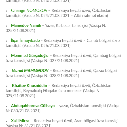
təmsilçisi (Vəsiqə N: 023/21.08.2021)
Cihangir NOMOZOV
– Redaksiya heyəti üzvü, Özbəkistan
təmsilçisi (Vəsiqə N: 024/21.08.2021 –
Allah rəhmət eləsin
)
Mamedov Namik
–
Yazar, Kəlbəcər təmsilçisi (Vəsiqə N:
025/21.08.2021)
İlqar İsmayılzadə
–
Redaksiya heyəti üzvü – Cənub bölgəsi üzrə
təmsilçisi (Vəsiqə N: 026/21.08.2021)
Məmməd Gürşadoğlu
–
Redaksiya heyəti üzvü, Qarabağ bölgəsi
üzrə təmsilçisi (Vəsiqə N: 027/21.08.2021)
Murad MƏMMƏDOV
–
Redaksiya heyəti üzvü, Qazax bölgəsi
üzrə təmsilçisi (Vəsiqə N: 028/21.08.2021)
Khaitov Khusniddin
– Redaksiya heyəti üzvü, Özbəkistan
təmsilçisi, Beynəlxalq Əlaqələr üzrə menecer (Vəsiqə N:
029/21.08.2021)
Abduqahhorova Gülhayo
– yazar, Özbəkistan təmsilçisi (Vəsiqə
N: 030/21.08.2021)
Xəlil Mirzə
– Redaksiya heyəti üzvü, Aran bölgəsi üzrə təmsilçi
(Vəsiqə N: 31/21.08.2021)