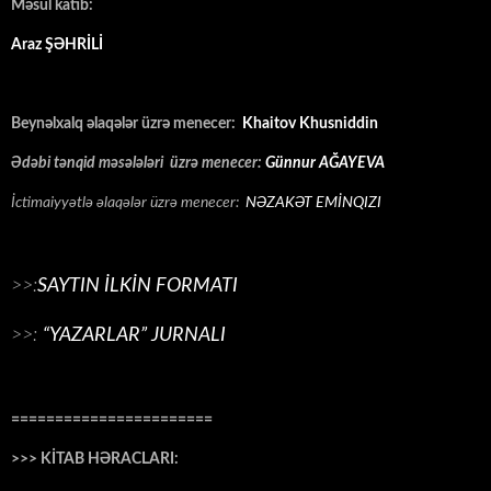
Məsul katib:
Araz ŞƏHRİLİ
Beynəlxalq əlaqələr üzrə menecer:
Khaitov Khusniddin
Ədəbi tənqid məsələləri üzrə menecer:
Günnur AĞAYEVA
İctimaiyyətlə əlaqələr üzrə menecer:
NƏZAKƏT EMİNQIZI
>>:
SAYTIN İLKİN FORMATI
>>:
“YAZARLAR” JURNALI
=======================
>>> KİTAB HƏRACLARI: