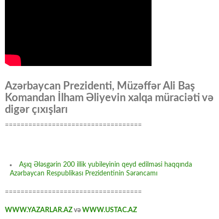
Azərbaycan Prezidenti, Müzəffər Ali Baş
Komandan İlham Əliyevin xalqa müraciəti və
digər çıxışları
===================================
Aşıq Ələsgərin 200 illik yubileyinin qeyd edilməsi haqqında
Azərbaycan Respublikası Prezidentinin Sərəncamı
===================================
WWW.YAZARLAR.AZ
və
WWW.USTAC.AZ