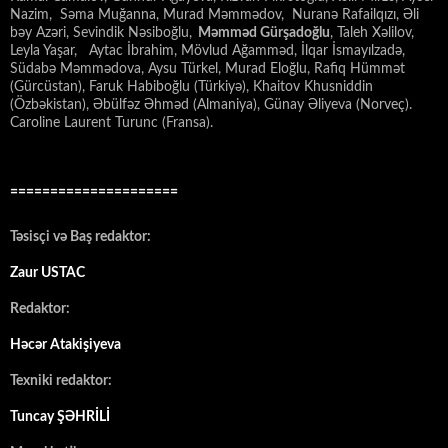
Nazim, Səma Muğanna, Murad Məmmədov, Nuranə Rafailqızı, Əli
bəy Azəri, Sevindik Nəsiboğlu,
Məmməd Gürşadoğlu
, Taleh Xəlilov,
Leyla Yaşar, Aytac İbrahim, Mövlud Ağamməd, İlqar İsmayılzadə,
Südabə Məmmədova, Aysu Türkel, Murad Eloğlu, Rafiq Hümmət
(Gürcüstan), Faruk Habiboğlu (Türkiyə), Khaitov Khusniddin
(Özbəkistan), Əbülfəz Əhməd (Almaniya), Günay Əliyeva (Norveç).
Caroline Laurent Turunc (Fransa).
=====================
Təsisçi və Baş redaktor:
Zaur USTAC
Redaktor:
Həcər Atakişiyeva
Texniki redaktor:
Tuncay ŞƏHRİLİ