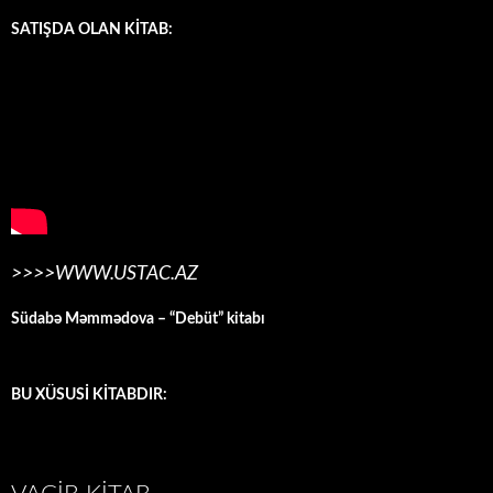
SATIŞDA OLAN KİTAB:
>>>>WWW.USTAC.AZ
Südabə Məmmədova – “Debüt” kitabı
BU XÜSUSİ KİTABDIR: