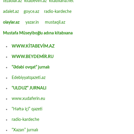
tezadlar.az
kitabevim.az
kitabxana.net
adalet.az
goyce.az
radio-kardeche
olaylar.az
yazar.in
mustaqil.az
Mustafa Müseyiboğlu adına kitabxana
WWW.KİTABEVİM.AZ
WWW.BEYDEMİR.RU
“Ədəbi ovqat” jurnalı
Edebiyyatqazeti.az
“ULDUZ” JURNALI
www.xudaferin.eu
“Həftə içi” qəzeti
radio-kardeche
“Xəzan” jurnalı