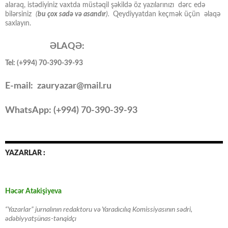
alaraq, istədiyiniz vaxtda müstəqil şəkildə öz yazılarınızı dərc edə
bilərsiniz
(
bu çox sadə və asandır
).
Qeydiyyatdan keçmək üçün əlaqə
saxlayın.
ƏLAQƏ:
Tel: (+994) 70-390-39-93
E-mail: zauryazar@mail.ru
WhatsApp: (
+994
) 70-390-39-93
YAZARLAR :
Həcər Atakişiyeva
“Yazarlar” jurnalının redaktoru və Yaradıcılıq Komissiyasının sədri,
ədəbiyyatşünas-tənqidçı