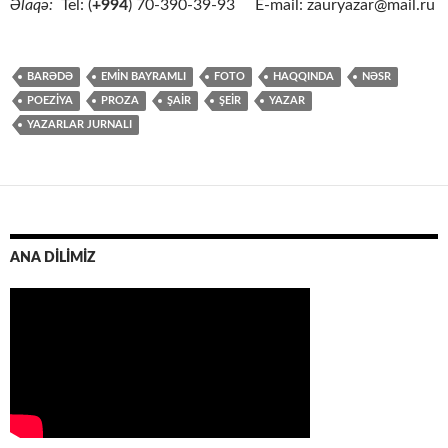
Əlaqə:
Tel: (
+994
) 70-390-39-93 E-mail: zauryazar@mail.ru
BARƏDƏ
EMIN BAYRAMLI
FOTO
HAQQINDA
NƏSR
POEZİYA
PROZA
ŞAİR
ŞEİR
YAZAR
YAZARLAR JURNALI
ANA DİLİMİZ