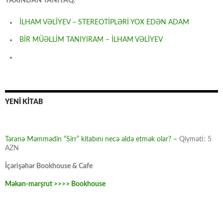
YAXINDAN TANIYAQ:
İLHAM VƏLİYEV – STEREOTİPLƏRİ YOX EDƏN ADAM
BİR MÜƏLLİM TANIYIRAM – İLHAM VƏLİYEV
YENİ KİTAB
Təranə Məmmədin “Sirr” kitabını necə əldə etmək olar? –
Qiyməti: 5
AZN
İçərişəhər Bookhouse & Cafe
Məkan-marşrut >>>> Bookhouse