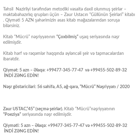
Təhsil Nazirliyi tərəfindən metodiki vəsaitə daxil olunmuş şeirlər –
məktəbəhazırlıq qrupları üçün – Zaur Ustacın “Güllünün Şeirləri” kitabı
. Qiyməti 5 AZN şəhərimizin əsas kitab mağazalarından soruşa
bilərsiniz.
Kitab “Mücrü” nəşriyyatının
“Çoxbilmiş”
uşaq seriyasında nəşr
edilmişdir.
Kitab hərf və rəqəmlər haqqında əyləncəli şeir və tapmacalardan
ibarətdir.
Qiymət: 5 azn – Əlaqə: +99477-345-77-47 və +99455-502-89-32
İNDİ ZƏNG EDİN!
Nəşr göstəriciləri: 56 səhifə, A5, ağ-qara, “Mücrü” Nəşriyyatı / 2020
Zaur USTAC,“45” (seçmə şeirlər).
Kitab “Mücrü”nəşriyyatının
“Poeziya”
seriyasında nəşr edilmişdir.
Qiyməti: 5 azn – Əlaqə: +99477-345-77-47 və +99455-502-89-32
İNDİ ZƏNG EDİN!