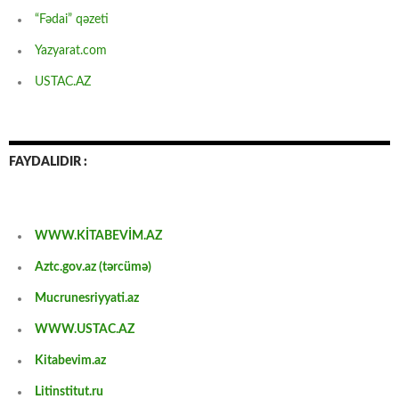
“Fədai” qəzeti
Yazyarat.com
USTAC.AZ
FAYDALIDIR :
WWW.KİTABEVİM.AZ
Aztc.gov.az (tərcümə)
Mucrunesriyyati.az
WWW.USTAC.AZ
Kitabevim.az
Litinstitut.ru