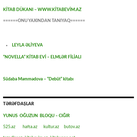
KİTAB DÜKANI – WWW.KİTABEVİM.AZ
======ONU YAXINDAN TANIYAQ======
LEYLA ƏLİYEVA
“NOVELLA” KİTAB EVİ – ELMLƏR FİLİALI
Südabə Məmmədova – “Debüt” kitabı
TƏRƏFDAŞLAR
YUNUS OĞUZUN BLOQU – CIĞIR
525.az
hafta.az
kultur.az
butov.az