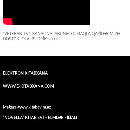
“VETERAN TV” KANALINA ABUNƏ OLMAQLA QAZİLƏRIMİZƏ
DƏSTƏK OLA BİLƏRİK: >>>>
ELEKTRON KİTABXANA
WWW.E-KİTABXANA.COM
Mağaza-www.kitabevim.az
“NOVELLA” KİTAB EVİ – ELMLƏR FİLİALI