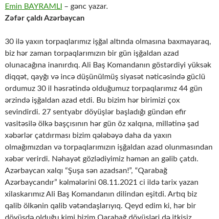
Emin BAYRAMLI
– gənc yazar.
Zəfər çaldı Azərbaycan
30 ilə yaxın torpaqlarımız işğal altında olmasına baxmayaraq,
biz hər zaman torpaqlarımızın bir gün işğaldan azad
olunacağına inanırdıq. Ali Baş Komandanın göstərdiyi yüksək
diqqət, qayğı və incə düşünülmüş siyasət nəticəsində güclü
ordumuz 30 il həsrətində olduğumuz torpaqlarımız 44 gün
ərzində işğaldan azad etdi. Bu bizim hər birimizi çox
sevindirdi. 27 sentyabr döyüşlər başladığı gündən efir
vasitəsilə ölkə başçısının hər gün öz xalqına, millətinə şad
xəbərlər çatdırması bizim qələbəyə daha da yaxın
olmağımızdan və torpaqlarımızın işğaldan azad olunmasından
xəbər verirdi. Nəhayət gözlədiyimiz həmən an gəlib çatdı.
Azərbaycan xalqı “Şuşa sən azadsan!”, “Qarabağ
Azərbaycandır” kəlmələrini 08.11.2021 ci ildə tarix yazan
xilaskarımız Ali Baş Komandanın dilindən eşitdi. Artıq biz
qalib ölkənin qalib vətəndaşlarıyıq. Qeyd edim ki, hər bir
döyüşdə olduğu kimi bizim Qarabağ döyüşləri də itkisiz