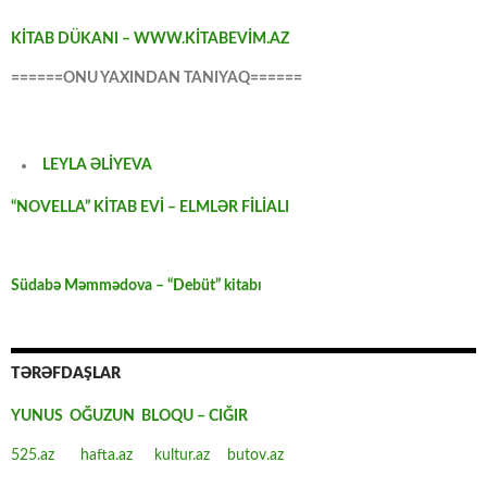
KİTAB DÜKANI – WWW.KİTABEVİM.AZ
======ONU YAXINDAN TANIYAQ======
LEYLA ƏLİYEVA
“NOVELLA” KİTAB EVİ – ELMLƏR FİLİALI
Südabə Məmmədova – “Debüt” kitabı
TƏRƏFDAŞLAR
YUNUS OĞUZUN BLOQU – CIĞIR
525.az
hafta.az
kultur.az
butov.az