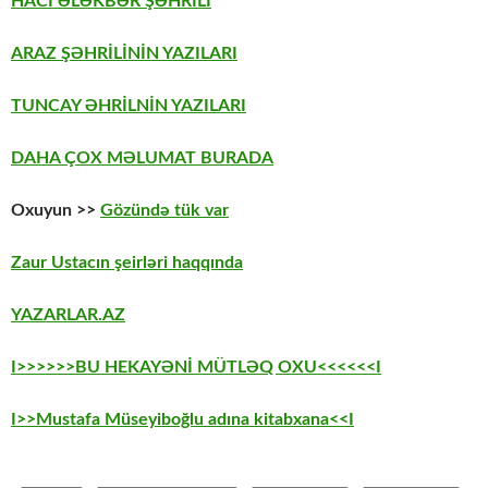
HACI ƏLƏKBƏR ŞƏHRİLİ
ARAZ ŞƏHRİLİNİN YAZILARI
TUNCAY ƏHRİLNİN YAZILARI
DAHA ÇOX MƏLUMAT BURADA
Oxuyun >>
Gözündə tük var
Zaur Ustacın şeirləri haqqında
YAZARLAR.AZ
I>>>>>>BU HEKAYƏNİ MÜTLƏQ OXU<<<<<<I
I>>Mustafa Müseyiboğlu adına kitabxana<<I