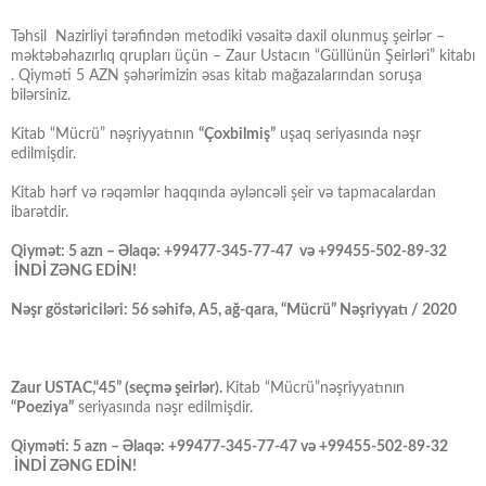
Təhsil Nazirliyi tərəfindən metodiki vəsaitə daxil olunmuş şeirlər –
məktəbəhazırlıq qrupları üçün – Zaur Ustacın “Güllünün Şeirləri” kitabı
. Qiyməti 5 AZN şəhərimizin əsas kitab mağazalarından soruşa
bilərsiniz.
Kitab “Mücrü” nəşriyyatının
“Çoxbilmiş”
uşaq seriyasında nəşr
edilmişdir.
Kitab hərf və rəqəmlər haqqında əyləncəli şeir və tapmacalardan
ibarətdir.
Qiymət: 5 azn – Əlaqə: +99477-345-77-47 və +99455-502-89-32
İNDİ ZƏNG EDİN!
Nəşr göstəriciləri: 56 səhifə, A5, ağ-qara, “Mücrü” Nəşriyyatı / 2020
Zaur USTAC,“45” (seçmə şeirlər).
Kitab “Mücrü”nəşriyyatının
“Poeziya”
seriyasında nəşr edilmişdir.
Qiyməti: 5 azn – Əlaqə: +99477-345-77-47 və +99455-502-89-32
İNDİ ZƏNG EDİN!