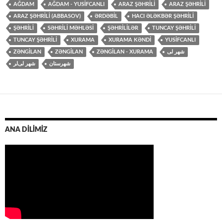
AĞDAM
AĞDAM - YUSIFCANLI
ARAZ ŞƏHRILI
ARAZ ŞƏHRİLİ
ARAZ ŞƏHRİLİ (ABBASOV)
ƏRDƏBİL
HACI ƏLƏKBƏR ŞƏHRİLİ
ŞƏHRİLİ
SƏHRILI MƏHLƏSI
ŞƏHRILILƏR
TUNCAY ŞƏHRİLİ
TUNCAY ŞƏHRILI
XURAMA
XURAMA KƏNDI
YUSİFCANLI
ZƏNGİLAN
ZƏNGILAN
ZƏNGILAN - XURAMA
شهرستان
شهر لی‌لر
ANA DİLİMİZ