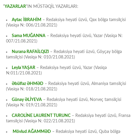
“
YAZARLAR
“IN MÜSTƏQİL YAZARLARI:
Aytac İBRAHİM
– Redaksiya heyəti üzvü, Qax bölgə təmsilçisi
(Vəsiqə N: 006/21.08.2021)
Səma MUĞANNA
– Redaksiya heyəti üzvü, Yazar (Vəsiqə N:
007/21.08.2021)
Nuranə RAFAİLQIZI
– Redaksiya heyəti üzvü, Göyçay bölgə
təmsilçisi (Vəsiqə N: 010/21.08.2021)
Leyla YAŞAR
– Redaksiya heyəti üzvü, Yazar (Vəsiqə
N:011/21.08.2021)
Əbülfəz ƏHMƏD
– Redaksiya heyəti üzvü, Almaniya təmsilçisi
(Vəsiqə N: 018/21.08.2021)
Günay ƏLİYEVA
– Redaksiya heyəti üzvü, Norveç təmsilçisi
(Vəsiqə N: 019/21.08.2021)
CAROLİNE LAURENT TURUNC
– Redaksiya heyəti üzvü, Fransa
təmsilçisi (Vəsiqə N: 022/21.08.2021)
Mövlud AĞAMMƏD
– Redaksiya heyəti üzvü, Quba bölgə