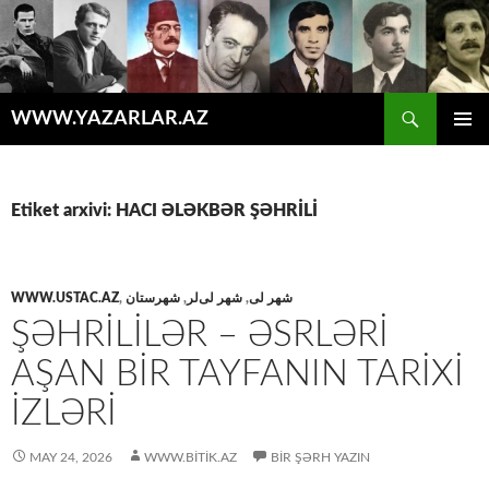
Axtar
WWW.YAZARLAR.AZ
MÜHTƏVIYYATA
ƏSAS
KEÇ
MENYU
Etiket arxivi: HACI ƏLƏKBƏR ŞƏHRİLİ
WWW.USTAC.AZ
,
شهرستان
,
شهر لی‌لر
,
شهر لی‌
ŞƏHRİLİLƏR – ƏSRLƏRİ
AŞAN BİR TAYFANIN TARİXİ
İZLƏRİ
MAY 24, 2026
WWW.BITIK.AZ
BIR ŞƏRH YAZIN