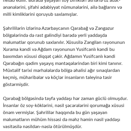
hesab edilir. Burada yaşayan soy birlikləri əsrlərlə öz adət-
ənənələrini, şifahi ədəbiyyat nümunələrini, ailə bağlarını və
milli kimliklərini qoruyub saxlamışlar.
Şəhrililərin izlərinə Azərbaycanın Qarabağ və Zəngəzur
bölgələrində də rast gəlindiyi barədə yerli yaddaşda
məlumatlar qorunub saxlanılır. Xüsusilə Zəngilan rayonunun
Xurama kəndi və Ağdam rayonunun Yusifcanlı kəndi bu
baxımdan xüsusi diqqət çəkir. Ağdamın Yusifcanlı kəndi
Qarabağın qədim yaşayış məntəqələrindən biri kimi tanınır.
Müxtəlif tarixi mərhələlərdə bölgə əhalisi ağır sınaqlardan
keçmiş, müharibələr və köçlər insanların taleyinə təsir
göstərmişdir.
Qarabağ bölgəsində tayfa yaddaşı hər zaman güclü olmuşdur.
İnsanlar öz soy-köklərini, nəsil şəcərələrini qorumağa xüsusi
önəm vermişlər. Şəhrililər haqqında bu gün yaşayan
məlumatların mühüm hissəsi də məhz həmin nəsil yaddaşı
vasitəsilə nəsildən-nəslə ötürülmüşdür.