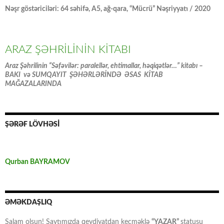
Nəşr göstəriciləri: 64 səhifə, A5, ağ-qara, “Mücrü” Nəşriyyatı / 2020
ARAZ ŞƏHRİLİNİN KİTABI
Araz Şəhrilinin “Səfəvilər: paralellər, ehtimallar, həqiqətlər…” kitabı –
BAKI və SUMQAYIT ŞƏHƏRLƏRİNDƏ ƏSAS KİTAB
MAĞAZALARINDA
ŞƏRƏF LÖVHƏSİ
Qurban BAYRAMOV
ƏMƏKDAŞLIQ
Salam olsun! Saytımızda qeydiyatdan keçməklə
“YAZAR”
statusu