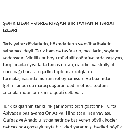
ŞƏHRİLİLƏR – ƏSRLƏRİ AŞAN BİR TAYFANIN TARİXİ
İZLƏRİ
Tarix yalnız dövlətlərin, hökmdarların və müharibələrin
salnaməsi deyil. Tarix həm də tayfaların, nəsillərin, soyların
yaddaşıdır. Minilliklər boyu müxtəlif coğrafiyalarda yaşayan,
fərqli mədəniyyətlərlə təmas quran, öz adını və kimliyini
qorumağı bacaran qədim toplumlar xalqların
formalaşmasında mühüm rol oynamışdır. Bu baxımdan
Şəhrililər adı da maraq doğuran qədim etnos-toplum
ənənələrindən biri kimi diqqəti cəlb edir.
Türk xalqlarının tarixi inkişaf mərhələləri göstərir ki, Orta
Asiyadan başlayaraq Ön Asiya, Hindistan, İran yaylası,
Qafqaz və Anadolu istiqamətində baş verən böyük köçlər
nəticəsində çoxsaylı tayfa birlikləri yaranmış, bəziləri böyük