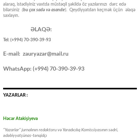
alaraq, istədiyiniz vaxtda müstəqil şəkildə öz yazılarınızı dərc edə
bilərsiniz
(
bu çox sadə və asandır
).
Qeydiyyatdan keçmək üçün əlaqə
saxlayın.
ƏLAQƏ:
Tel: (+994) 70-390-39-93
E-mail: zauryazar@mail.ru
WhatsApp: (
+994
) 70-390-39-93
YAZARLAR :
Həcər Atakişiyeva
“Yazarlar” jurnalının redaktoru və Yaradıcılıq Komissiyasının sədri,
ədəbiyyatşünas-tənqidçı