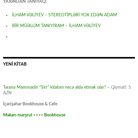
YAXINDAN TANIYAQ:
İLHAM VƏLİYEV – STEREOTİPLƏRİ YOX EDƏN ADAM
BİR MÜƏLLİM TANIYIRAM – İLHAM VƏLİYEV
YENİ KİTAB
Təranə Məmmədin “Sirr” kitabını necə əldə etmək olar? –
Qiyməti: 5
AZN
İçərişəhər Bookhouse & Cafe
Məkan-marşrut >>>> Bookhouse