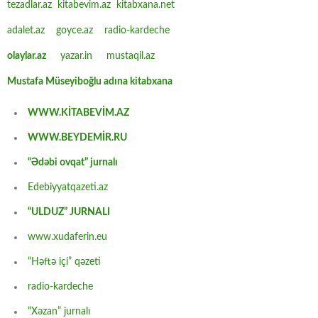
tezadlar.az
kitabevim.az
kitabxana.net
adalet.az
goyce.az
radio-kardeche
olaylar.az
yazar.in
mustaqil.az
Mustafa Müseyiboğlu adına kitabxana
WWW.KİTABEVİM.AZ
WWW.BEYDEMİR.RU
“Ədəbi ovqat” jurnalı
Edebiyyatqazeti.az
“ULDUZ” JURNALI
www.xudaferin.eu
“Həftə içi” qəzeti
radio-kardeche
“Xəzan” jurnalı