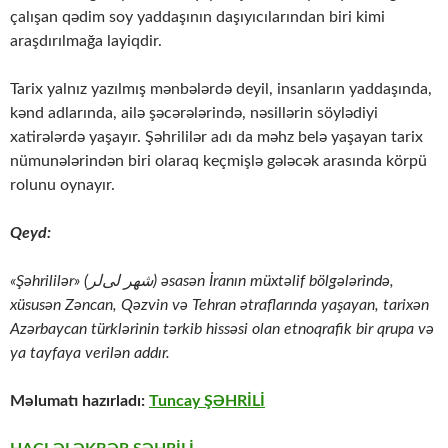
çalışan qədim soy yaddaşının daşıyıcılarından biri kimi
araşdırılmağa layiqdir.
Tarix yalnız yazılmış mənbələrdə deyil, insanların yaddaşında,
kənd adlarında, ailə şəcərələrində, nəsillərin söylədiyi
xatirələrdə yaşayır. Şəhrililər adı da məhz belə yaşayan tarix
nümunələrindən biri olaraq keçmişlə gələcək arasında körpü
rolunu oynayır.
Qeyd:
«Şəhrililər» (شهر لی‌لر) əsasən İranın müxtəlif bölgələrində,
xüsusən Zəncan, Qəzvin və Tehran ətraflarında yaşayan, tarixən
Azərbaycan türklərinin tərkib hissəsi olan etnoqrafik bir qrupa və
ya tayfaya verilən addır.
Məlumatı hazırladı:
Tuncay ŞƏHRİLİ