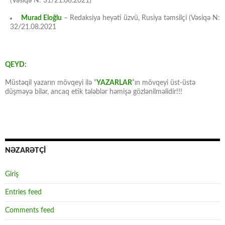
(Vəsiqə N: 31/21.08.2021)
Murad Eloğlu
– Redaksiya heyəti üzvü, Rusiya təmsilçi (Vəsiqə N:
32/21.08.2021
QEYD:
Müstəqil yazarın mövqeyi ilə “
YAZARLAR
“ın mövqeyi üst-üstə
düşməyə bilər, ancaq etik tələblər həmişə gözlənilməlidir!!!
NƏZARƏTÇİ
Giriş
Entries feed
Comments feed