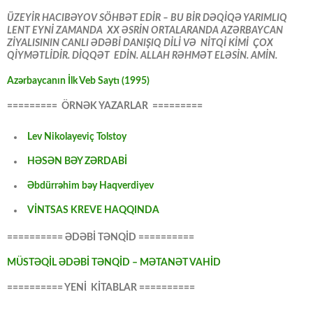
ÜZEYİR HACIBƏYOV SÖHBƏT EDİR – BU BİR DƏQİQƏ YARIMLIQ
LENT EYNİ ZAMANDA XX ƏSRİN ORTALARANDA AZƏRBAYCAN
ZİYALISININ CANLI ƏDƏBİ DANIŞIQ DİLİ VƏ NİTQİ KİMİ ÇOX
QİYMƏTLİDİR. DİQQƏT EDİN. ALLAH RƏHMƏT ELƏSİN. AMİN.
Azərbaycanın İlk Veb Saytı (1995)
========= ÖRNƏK YAZARLAR =========
Lev Nikolayeviç Tolstoy
HƏSƏN BƏY ZƏRDABİ
Əbdürrəhim bəy Haqverdiyev
VİNTSAS KREVE HAQQINDA
========== ƏDƏBİ TƏNQİD ==========
MÜSTƏQİL ƏDƏBİ TƏNQİD – MƏTANƏT VAHİD
========== YENİ KİTABLAR ==========