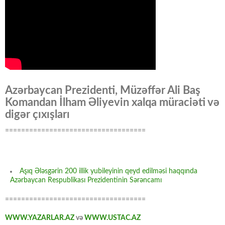
Azərbaycan Prezidenti, Müzəffər Ali Baş
Komandan İlham Əliyevin xalqa müraciəti və
digər çıxışları
===================================
Aşıq Ələsgərin 200 illik yubileyinin qeyd edilməsi haqqında
Azərbaycan Respublikası Prezidentinin Sərəncamı
===================================
WWW.YAZARLAR.AZ
və
WWW.USTAC.AZ