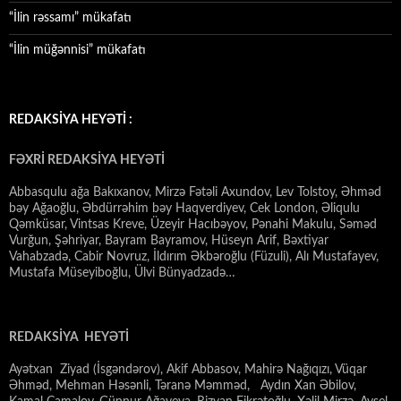
“İlin rəssamı” mükafatı
“İlin müğənnisi” mükafatı
REDAKSİYA HEYƏTİ :
FƏXRİ REDAKSİYA HEYƏTİ
Abbasqulu ağa Bakıxanov, Mirzə Fətəli Axundov, Lev Tolstoy, Əhməd
bəy Ağaoğlu, Əbdürrəhim bəy Haqverdiyev, Cek London, Əliqulu
Qəmküsar, Vintsas Kreve, Üzeyir Hacıbəyov, Pənahi Makulu, Səməd
Vurğun, Şəhriyar, Bayram Bayramov, Hüseyn Arif, Bəxtiyar
Vahabzadə, Cabir Novruz, İldırım Əkbəroğlu (Füzuli), Alı Mustafayev,
Mustafa Müseyiboğlu, Ülvi Bünyadzadə…
REDAKSİYA HEYƏTİ
Ayətxan Ziyad (İsgəndərov), Akif Abbasov, Mahirə Nağıqızı, Vüqar
Əhməd, Mehman Həsənli, Təranə Məmməd, Aydın Xan Əbilov,