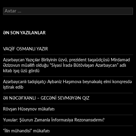
Axtarış:
ƏN SON YAZILANLAR
VAQİF OSMANLI YAZIR
Azərbaycan Yazıçılar Birliyinin üzvü, prezident təqaüdçüsü Mirdaməd
Əzizovun müəllifi olduğu “Siyasi İradə Bütövləşən Azərbaycan” adlı
kitab işıq üzü gördü
Azərbaycanlı tədqiqatçı Aybəniz Haşımova beynəlxalq elmi konqresdə
iştirak edib
Əli NƏCƏFXANLI – GECƏNİ SEVMƏYƏN QIZ
Rövşən Hüseynov mükafatı
Yuxular: Şüurun Zamanla İnformasiya Rezonansıdırmı?
“İlin mühəndisi” mükafatı