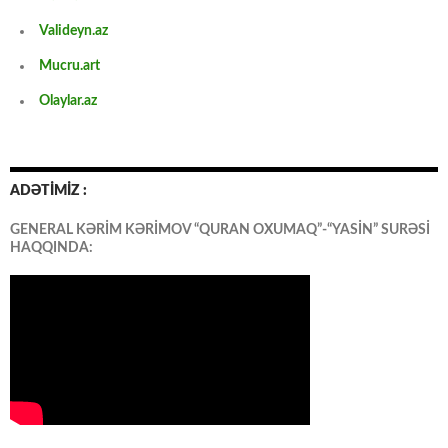
Valideyn.az
Mucru.art
Olaylar.az
ADƏTİMİZ :
GENERAL KƏRİM KƏRİMOV “QURAN OXUMAQ”-“YASİN” SURƏSİ
HAQQINDA: