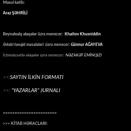
Məsul katib:
Araz ŞƏHRİLİ
Beynəlxalq əlaqələr üzrə menecer:
Khaitov Khusniddin
Ədəbi tənqid məsələləri üzrə menecer:
Günnur AĞAYEVA
İctimaiyyətlə əlaqələr üzrə menecer:
NƏZAKƏT EMİNQIZI
>>:
SAYTIN İLKİN FORMATI
>>:
“YAZARLAR” JURNALI
=======================
>>> KİTAB HƏRACLARI: