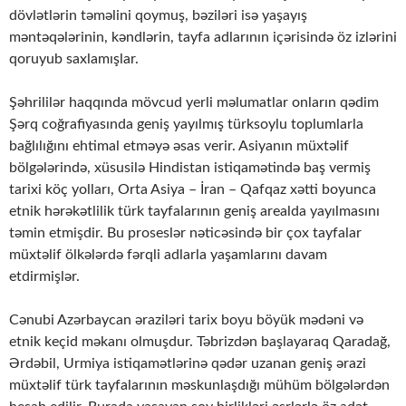
dövlətlərin təməlini qoymuş, bəziləri isə yaşayış
məntəqələrinin, kəndlərin, tayfa adlarının içərisində öz izlərini
qoruyub saxlamışlar.
Şəhrililər haqqında mövcud yerli məlumatlar onların qədim
Şərq coğrafiyasında geniş yayılmış türksoylu toplumlarla
bağlılığını ehtimal etməyə əsas verir. Asiyanın müxtəlif
bölgələrində, xüsusilə Hindistan istiqamətində baş vermiş
tarixi köç yolları, Orta Asiya – İran – Qafqaz xətti boyunca
etnik hərəkətlilik türk tayfalarının geniş arealda yayılmasını
təmin etmişdir. Bu proseslər nəticəsində bir çox tayfalar
müxtəlif ölkələrdə fərqli adlarla yaşamlarını davam
etdirmişlər.
Cənubi Azərbaycan əraziləri tarix boyu böyük mədəni və
etnik keçid məkanı olmuşdur. Təbrizdən başlayaraq Qaradağ,
Ərdəbil, Urmiya istiqamətlərinə qədər uzanan geniş ərazi
müxtəlif türk tayfalarının məskunlaşdığı mühüm bölgələrdən