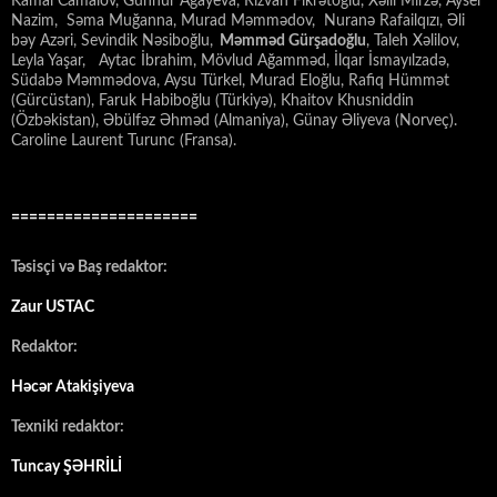
Kamal Camalov, Günnur Ağayeva, Rizvan Fikrətoğlu, Xəlil Mirzə, Aysel
Nazim, Səma Muğanna, Murad Məmmədov, Nuranə Rafailqızı, Əli
bəy Azəri, Sevindik Nəsiboğlu,
Məmməd Gürşadoğlu
, Taleh Xəlilov,
Leyla Yaşar, Aytac İbrahim, Mövlud Ağamməd, İlqar İsmayılzadə,
Südabə Məmmədova, Aysu Türkel, Murad Eloğlu, Rafiq Hümmət
(Gürcüstan), Faruk Habiboğlu (Türkiyə), Khaitov Khusniddin
(Özbəkistan), Əbülfəz Əhməd (Almaniya), Günay Əliyeva (Norveç).
Caroline Laurent Turunc (Fransa).
=====================
Təsisçi və Baş redaktor:
Zaur USTAC
Redaktor:
Həcər Atakişiyeva
Texniki redaktor:
Tuncay ŞƏHRİLİ