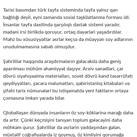
Tarixi baxımdan türk tayfa sistemində tayfa yalnız qan
bağlılığı deyil, eyni zamanda sosial təşkilatlanma forması idi.
İnsanlar tayfa daxilində qarşılıqlı dəstək sistemi yaradır,
mədəni irsi birlikdə qoruyur, ortaq dəyərləri yaşadırdılar.
Məhz bu xüsusiyyətlər əsrlər keçsə də müəyyən soy adlarının
unudulmamasına səbəb olmuşdur.
Şəhrililər haqqında araşdırmaların gələcəkdə daha geniş
aparılması mühüm əhəmiyyət daşıyır. Arxiv sənədləri, çar
dövrü siyahıyaalma materialları, sovet dövrü kənd təsərrüfatı
qeydiyyatları, şəcərə məlumatları, qəbiristanlıq kitabələri və
şifahi tarix nümunələri bu istiqamətdə yeni faktların ortaya
çıxmasına imkan yarada bilər.
Qloballaşan dünyada insanların öz soy-köklərinə marağı daha
da artır. Çünki keçmişini tanıyan toplum gələcəyini daha
möhkəm qurur. Şəhrililər də əsrlərin yaddaşından gələn,
müxtəlif coğrafiyalarda iz qoymuş, öz kimliyini qorumağa