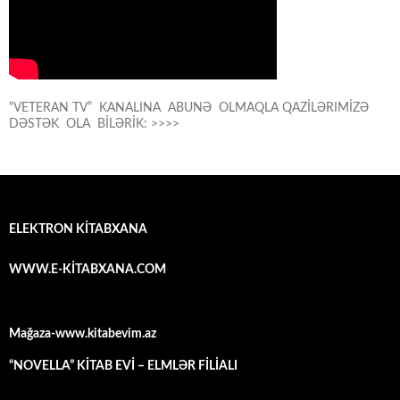
“VETERAN TV” KANALINA ABUNƏ OLMAQLA QAZİLƏRIMİZƏ
DƏSTƏK OLA BİLƏRİK: >>>>
ELEKTRON KİTABXANA
WWW.E-KİTABXANA.COM
Mağaza-www.kitabevim.az
“NOVELLA” KİTAB EVİ – ELMLƏR FİLİALI