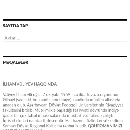
SAYTDA TAP
Axtarış:
MƏQALƏLƏR
İLHAM VƏLİYEV HAQQINDA
Vəliyev İlham Əli oğlu, 7 oktyabr 1959 –cu ildə Tovuzu rayonunun
Əlibəyi (yəqin ki, bu kəndi hamı tanıyır) kəndində müəllim ailəsində
anadan olub. Azərbaycan Dövlət Pedoqoji Universitetinin Riyaziyyat
fakültəsini bitirib. Müəllimliklə başladığı fəaliyyəti dövründə indiyə
qədər bir çox təhsil müəssisələrində müxtəlif vəzifələrdə çalışıb.
İqtisad elmləri namizədi, dosentdir. Hal-hazırda özündən söz etdirən
Şamaxı Dövlət Regional Kollecinə rəhbərlik edir.
QƏHRƏMANIMIZI