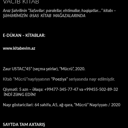
VACIB KITAB
Araz Şəhrilinin “Səfəvilər: paralellər, ehtimallar, həqiqətlər…” kitabı –
ŞƏHƏRİMİZİN ƏSAS KİTAB MAĞAZALARINDA
E-DÜKAN – KİTABLAR:
www.kitabevim.az
Zaur USTAC,“45” (seçmə şeirlər), “Mücrü”, 2020.
Kitab “Mücrü”nəşriyyatının
“Poeziya”
seriyasında nəşr edilmişdir.
Qiyməti: 5 azn – Əlaqə: +99477-345-77-47 və +99455-502-89-32
İNDİ ZƏNG EDİN!
Nəşr göstəriciləri: 64 səhifə, A5, ağ-qara, “Mücrü” Nəşriyyatı / 2020
SAYTDA TAM AXTARIŞ