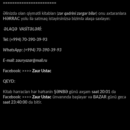
=======================
Əlinizdə olan qiymətli kitabları (
zər qədrini zərgər bilər
) onu axtaranlara
HƏRRAC
yolu ilə satmaq istəyirsinizsə bizimlə əlaqə saxlayın:
ƏLAQƏ VASİTƏLƏRİ:
Tel: (+994) 70-390-39-93
WhatsApp: (+994) 70-390-39-93
E-mail: zauryazar@mail.ru
Facebook: >>>>
Zaur Ustac
QEYD:
Kitab hərracları hər həftənin
ŞƏNBƏ
günü axşam
saat 20:01
da
Facebook: >>>>
Zaur Ustac
ünvanında başlayar və
BAZAR
günü gecə
saat 23:40:00
da bitir.