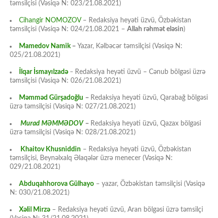
təmsilçisi (Vəsiqə N: 023/21.08.2021)
Cihangir NOMOZOV
– Redaksiya heyəti üzvü, Özbəkistan
təmsilçisi (Vəsiqə N: 024/21.08.2021 –
Allah rəhmət eləsin
)
Mamedov Namik
–
Yazar, Kəlbəcər təmsilçisi (Vəsiqə N:
025/21.08.2021)
İlqar İsmayılzadə
–
Redaksiya heyəti üzvü – Cənub bölgəsi üzrə
təmsilçisi (Vəsiqə N: 026/21.08.2021)
Məmməd Gürşadoğlu
–
Redaksiya heyəti üzvü, Qarabağ bölgəsi
üzrə təmsilçisi (Vəsiqə N: 027/21.08.2021)
Murad MƏMMƏDOV
–
Redaksiya heyəti üzvü, Qazax bölgəsi
üzrə təmsilçisi (Vəsiqə N: 028/21.08.2021)
Khaitov Khusniddin
– Redaksiya heyəti üzvü, Özbəkistan
təmsilçisi, Beynəlxalq Əlaqələr üzrə menecer (Vəsiqə N:
029/21.08.2021)
Abduqahhorova Gülhayo
– yazar, Özbəkistan təmsilçisi (Vəsiqə
N: 030/21.08.2021)
Xəlil Mirzə
– Redaksiya heyəti üzvü, Aran bölgəsi üzrə təmsilçi