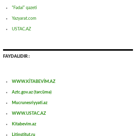
“Fədai” qəzeti
Yazyarat.com
USTAC.AZ
FAYDALIDIR :
WWW.KİTABEVİM.AZ
Aztc.gov.az (tərcümə)
Mucrunesriyyati.az
WWW.USTAC.AZ
Kitabevim.az
Litinstitut.ru