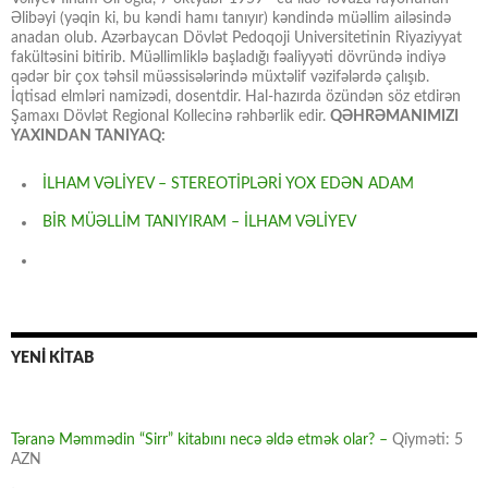
Əlibəyi (yəqin ki, bu kəndi hamı tanıyır) kəndində müəllim ailəsində
anadan olub. Azərbaycan Dövlət Pedoqoji Universitetinin Riyaziyyat
fakültəsini bitirib. Müəllimliklə başladığı fəaliyyəti dövründə indiyə
qədər bir çox təhsil müəssisələrində müxtəlif vəzifələrdə çalışıb.
İqtisad elmləri namizədi, dosentdir. Hal-hazırda özündən söz etdirən
Şamaxı Dövlət Regional Kollecinə rəhbərlik edir.
QƏHRƏMANIMIZI
YAXINDAN TANIYAQ:
İLHAM VƏLİYEV – STEREOTİPLƏRİ YOX EDƏN ADAM
BİR MÜƏLLİM TANIYIRAM – İLHAM VƏLİYEV
YENİ KİTAB
Təranə Məmmədin “Sirr” kitabını necə əldə etmək olar? –
Qiyməti: 5
AZN