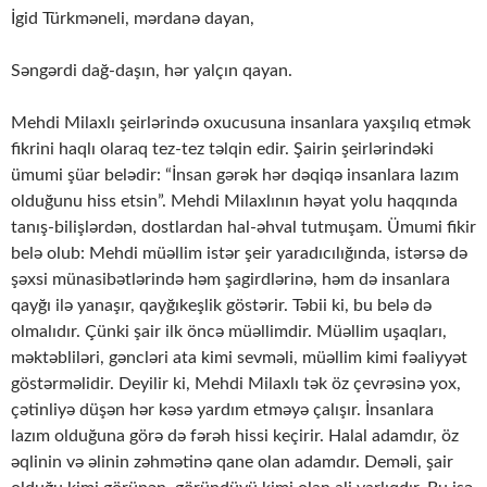
İgid Türkməneli, mərdanə dayan,
Səngərdi dağ-daşın, hər yalçın qayan.
Mehdi Milaxlı şeirlərində oxucusuna insanlara yaxşılıq etmək
fikrini haqlı olaraq tez-tez təlqin edir. Şairin şeirlərindəki
ümumi şüar belədir: “İnsan gərək hər dəqiqə in­san­la­ra lazım
olduğunu hiss etsin”. Mehdi Milaxlının həyat yolu haqqında
tanış-bi­liş­lər­dən, dost­lardan hal-əhval tutmuşam. Ümumi fikir
belə olub: Mehdi müəllim istər şeir ya­ra­dı­cı­lı­ğında, istərsə də
şəxsi münasibətlərində həm şagirdlərinə, həm də insanlara
qay­ğı ilə ya­na­şır, qayğıkeşlik göstərir. Təbii ki, bu belə də
olmalıdır. Çünki şair ilk öncə müəl­limdir. Müəl­lim uşaqları,
məktəbliləri, gəncləri ata kimi sevməli, müəllim kimi fəa­liy­yət
gös­tər­mə­lidir. Deyilir ki, Mehdi Milaxlı tək öz çevrəsinə yox,
çətinliyə düşən hər kə­sə yardım et­məyə çalışır. İnsanlara
lazım olduğuna görə də fərəh hissi keçirir. Halal adam­dır, öz
əq­li­nin və əlinin zəhmətinə qane olan adamdır. Deməli, şair