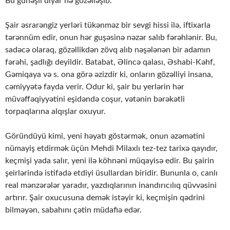
Bu günəşli diyar nə gözəlləşib.
Şair əsrarəngiz yerləri tükənməz bir sevgi hissi ilə, iftixarla
tərənnüm edir, onun hər guşəsinə nəzər salıb fərəhlənir. Bu,
sadəcə olaraq, gözəllikdən zövq alıb nəşələnən bir ada­mın
fərəhi, şadlığı deyildir. Batabat, Əlincə qalası, Əshabi-Kəhf,
Gəmiqaya və s. ona gö­rə əzizdir ki, onların gözəlliyi insana,
cəmiyyətə fayda verir. Odur ki, şair bu yerlərin hər
müvəffəqiyyətini eşidəndə coşur, vətənin bərəkətli
torpaqlarına alqışlar oxuyur.
Göründüyü kimi, yeni həyatı göstərmək, onun əzəmətini
nümayiş etdirmək üçün Mehdi Milaxlı tez-tez tarixə qayıdır,
keçmişi yada salır, yeni ilə köhnəni müqayisə edir. Bu şairin
şeirlərində istifadə etdiyi üsullardan biridir. Bununla o, canlı
real mənzərələr ya­radır, yazdıqlarının inandırıcılıq qüvvəsini
artırır. Şair oxucusuna demək istəyir ki, keç­mi­şin qədrini
bilməyən, sabahını çətin müdafiə edər.