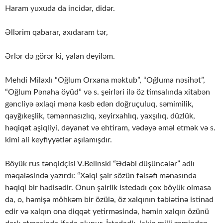
Haram yuxuda da incidər, didər.
Əllərim qabarar, axıdaram tər,
Ərlər də görər ki, yalan deyiləm.
Mehdi Milaxlı “Oğlum Orxana məktub”, “Oğluma nəsihət”,
“Oğlum Pənaha öyüd” və s. şeirləri ilə öz timsalında xitabən
gəncliyə əxlaqi məna kəsb edən doğruçuluq, sə­mi­mi­­lik,
qayğıkeşlik, təmənnasızlıq, xeyirxahlıq, yaxşılıq, düzlük,
həqiqət aşiqliyi, dəyanət və ehtiram, vədəyə əməl etmək və s.
kimi ali keyfiyyətlər aşılamışdır.
Böyük rus tənqidçisi V.Belinski “Ədəbi düşüncələr” adlı
məqaləsində yazırdı: “Xəl­­­qi şair sözün fəlsəfi mənasında
həqiqi bir hadisədir. Onun şairlik istedadı çox böyük ol­­masa
da, o, həmişə möhkəm bir özülə, öz xalqının təbiətinə istinad
edir və xalqın ona diq­qət yetirməsində, həmin xalqın özünü