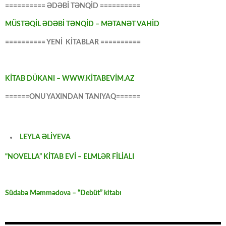
========== ƏDƏBİ TƏNQİD ==========
MÜSTƏQİL ƏDƏBİ TƏNQİD – MƏTANƏT VAHİD
========== YENİ KİTABLAR ==========
KİTAB DÜKANI – WWW.KİTABEVİM.AZ
======ONU YAXINDAN TANIYAQ======
LEYLA ƏLİYEVA
“NOVELLA” KİTAB EVİ – ELMLƏR FİLİALI
Südabə Məmmədova – “Debüt” kitabı