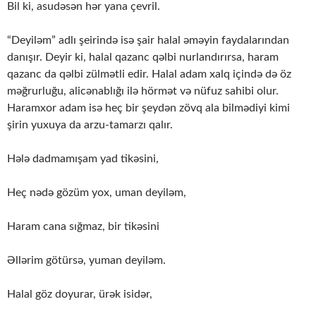
Bil ki, asudəsən hər yana çevril.
“Deyiləm” adlı şeirində isə şair halal əməyin faydalarından
danışır. Deyir ki, halal qa­­zanc qəlbi nurlandırırsa, haram
qazanc da qəlbi zülmətli edir. Halal adam xalq içində də öz
məğrurluğu, alicənablığı ilə hörmət və nüfuz sahibi olur.
Haramxor adam isə heç bir şey­dən zövq ala bilmədiyi kimi
şirin yuxuya da arzu-tamarzı qalır.
Hələ dadmamışam yad tikəsini,
Heç nədə gözüm yox, uman deyiləm,
Haram cana sığmaz, bir tikəsini
Əllərim götürsə, yuman deyiləm.
Halal göz doyurar, ürək isidər,