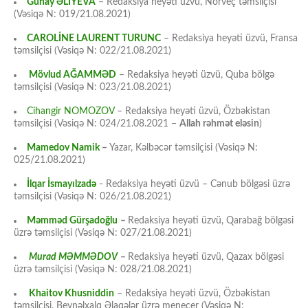
Günay ƏLİYEVA
– Redaksiya heyəti üzvü, Norveç təmsilçisi
(Vəsiqə N: 019/21.08.2021)
CAROLİNE LAURENT TURUNC
– Redaksiya heyəti üzvü, Fransa
təmsilçisi (Vəsiqə N: 022/21.08.2021)
Mövlud AĞAMMƏD
– Redaksiya heyəti üzvü, Quba bölgə
təmsilçisi (Vəsiqə N: 023/21.08.2021)
Cihangir NOMOZOV
– Redaksiya heyəti üzvü, Özbəkistan
təmsilçisi (Vəsiqə N: 024/21.08.2021 –
Allah rəhmət eləsin
)
Mamedov Namik
–
Yazar, Kəlbəcər təmsilçisi (Vəsiqə N:
025/21.08.2021)
İlqar İsmayılzadə
–
Redaksiya heyəti üzvü – Cənub bölgəsi üzrə
təmsilçisi (Vəsiqə N: 026/21.08.2021)
Məmməd Gürşadoğlu
–
Redaksiya heyəti üzvü, Qarabağ bölgəsi
üzrə təmsilçisi (Vəsiqə N: 027/21.08.2021)
Murad MƏMMƏDOV
–
Redaksiya heyəti üzvü, Qazax bölgəsi
üzrə təmsilçisi (Vəsiqə N: 028/21.08.2021)
Khaitov Khusniddin
– Redaksiya heyəti üzvü, Özbəkistan
təmsilçisi, Beynəlxalq Əlaqələr üzrə menecer (Vəsiqə N: