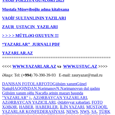
VAQİF POEZİYA GÜNLƏRİ 2023
Mustafa Müseyiboğlu adına kitabxana
VAQİF SULTANLININ YAZILARI
ZAUR USTACIN YAZILARI
> > > > MÜTLƏQ OXUYUN !!!
“YAZARLAR” JURNALI PDF
YAZARLAR.AZ
===============================================
<<<<
WWW.YAZARLAR.AZ
və
WWW.USTAC.AZ
>>>>
Əlaqə:
Tel: (
+994
) 70-390-39-93 E-mail: zauryazar@mail.ru
DANIŞAN FOTOLAR
FOTO
Gülsüm xanım
Günel
Natiq
HAQQINDA
N.Nərimanov
N.Nərimanovun dul qadını
Gülsüm xanım oğlu Nəcəflə ərinin məzarı başında
"YAZARLAR" j.
,
AZƏRBAYCAN YAZARLARI
,
AZƏRBAYCAN YAZIÇILARI
,
Ədəbiyyat xəbərləri
,
FOTO
XƏBƏR
,
HABER
,
HABERLER
,
İLİN YAZARI
,
MÜSTƏQİL
YAZARLAR KONFEDERASİYASI
,
NEWS
,
NWS
,
SA
,
TÜRK