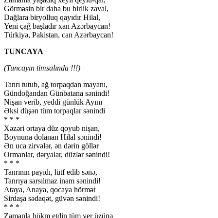
Görməsin bir daha bu birlik zaval,
Dağlara biryolluq qayıdır Hilal,
Yeni çağ başladır xan Azərbaycan!
Türkiyə, Pakistan, can Azərbaycan!
TUNCAYA
(Tuncayın timsalında !!!)
Tanrı tutub, ağ torpaqdan mayanı,
Gündoğandan Günbatana sənindi!
Nişan verib, yeddi günlük Ayını
Əksi düşən tüm torpaqlar sənindi
* * *
Xəzəri ortaya düz qoyub nişan,
Boynuna dolanan Hilal sənindi!
Ən uca zirvələr, ən dərin göllər
Ormanlar, dəryalar, düzlər sənindi!
* * *
Tanrının payıdı, lütf edib sənə,
Tanrıya sarsılmaz inam sənindi!
Ataya, Anaya, qocaya hörmət
Sirdaşa sədaqət, güvən sənindi!
* * *
Zamanla hökm etdin tüm yer üzünə