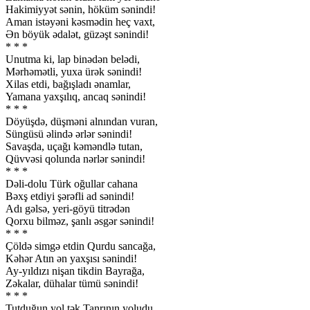
Hakimiyyət sənin, höküm sənindi!
Aman istəyəni kəsmədin heç vaxt,
Ən böyük ədalət, güzəşt sənindi!
* * *
Unutma ki, lap binədən belədi,
Mərhəmətli, yuxa ürək sənindi!
Xilas etdi, bağışladı ənamlar,
Yamana yaxşılıq, ancaq sənindi!
* * *
Döyüşdə, düşməni alnından vuran,
Süngüsü əlində ərlər sənindi!
Savaşda, uçağı kəməndlə tutan,
Qüvvəsi qolunda nərlər sənindi!
* * *
Dəli-dolu Türk oğullar cahana
Bəxş etdiyi şərəfli ad sənindi!
Adı gəlsə, yeri-göyü titrədən
Qorxu bilməz, şanlı əsgər sənindi!
* * *
Çöldə simgə etdin Qurdu sancağa,
Kəhər Atın ən yaxşısı sənindi!
Ay-yıldızı nişan tikdin Bayrağa,
Zəkalar, dühalar tümü sənindi!
* * *
Tutduğun yol tək Tanrının yoludu,