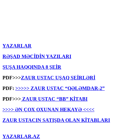
YAZARLAR
RƏŞAD MƏCİDİN YAZILARI
ŞUŞA HAQQINDA 8 ŞEİR
PDF>>>
ZAUR USTAC UŞAQ ŞEİRLƏRİ
PDF:
>>>>> ZAUR USTAC “QƏLƏMDAR-2”
PDF>>>
ZAUR USTAC “BB” KİTABI
>>>> ƏN ÇOX OXUNAN HEKAYƏ <<<<
ZAUR USTACIN SATIŞDA OLAN KİTABLARI
YAZARLAR.AZ