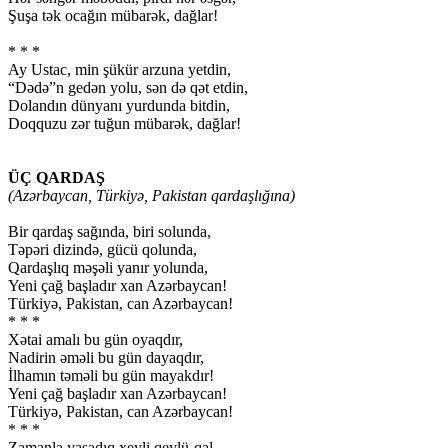
Şuşa tək ocağın mübarək, dağlar!
* * *
Ay Ustac, min şükür arzuna yetdin,
“Dədə”n gedən yolu, sən də qət etdin,
Dolandın dünyanı yurdunda bitdin,
Doqquzu zər tuğun mübarək, dağlar!
ÜÇ QARDAŞ
(Azərbaycan, Türkiyə, Pakistan qardaşlığına)
Bir qardaş sağında, biri solunda,
Təpəri dizində, gücü qolunda,
Qardaşlıq məşəli yanır yolunda,
Yeni çağ başladır xan Azərbaycan!
Türkiyə, Pakistan, can Azərbaycan!
* * *
Xətai amalı bu gün oyaqdır,
Nadirin əməli bu gün dayaqdır,
İlhamın təməli bu gün mayakdır!
Yeni çağ başladır xan Azərbaycan!
Türkiyə, Pakistan, can Azərbaycan!
* * *
Zamanla yaşadıq xeyli qeylü-qal,