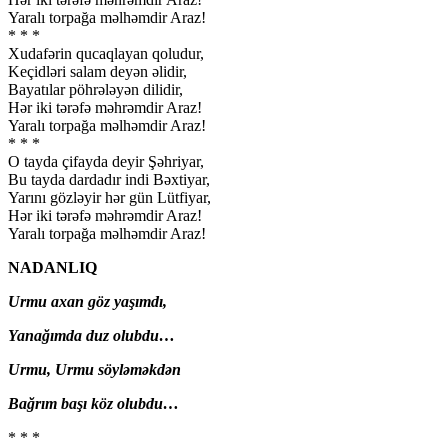
Yaralı torpağa məlhəmdir Araz!
* * *
Xudafərin qucaqlayan qoludur,
Keçidləri salam deyən əlidir,
Bayatılar pöhrələyən dilidir,
Hər iki tərəfə məhrəmdir Araz!
Yaralı torpağa məlhəmdir Araz!
* * *
O tayda çifayda deyir Şəhriyar,
Bu tayda dardadır indi Bəxtiyar,
Yarını gözləyir hər gün Lütfiyar,
Hər iki tərəfə məhrəmdir Araz!
Yaralı torpağa məlhəmdir Araz!
NADANLIQ
Urmu axan göz yaşımdı,
Yanağımda duz olubdu…
Urmu, Urmu söyləməkdən
Bağrım başı köz olubdu…
* * *