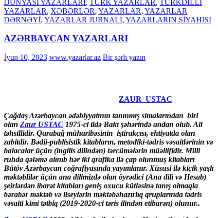
DÜNYASI YAZARLARI
,
TÜRK YAZARLAR
,
TÜRKDİLLİ
YAZARLAR
,
XƏBƏRLƏR
,
YAZARLAR
,
YAZARLAR
DƏRNƏYİ
,
YAZARLAR JURNALI
,
YAZARLARIN SİYAHISI
AZƏRBAYCAN YAZARLARI
İyun 10, 2023
www.yazarlar.az
Bir şərh yazın
ZAUR USTAC
Çağdaş Azərbaycan ədəbiyyatının tanınmış simalarından biri
olan
Zaur USTAC
1975-ci ildə Bakı şəhərində andan olub. Ali
təhsillidir. Qarabağ müharibəsinin iştirakçısı, ehtiyatda olan
zabitdir. Bədii-publisistik kitabların, metodiki-tədris vəsaitlərinin və
balacalar üçün (ingilis dilindən) tərcümələrin müəllifidir. Milli
ruhda qələmə alınıb hər iki qrafika ilə çap olunmuş kitabları
Bütöv Azərbaycan coğrafiyasında yayımlanır. Xüsusi ilə kiçik yaşlı
məktəblilər üçün ana dilimizdə olan öyrədici (Ana dili və Hesab)
şeirlərdən ibarət kitabları geniş oxucu kütləsinə tanış olmaqla
bərabər məktəb və liseylərin məktəbəhazırlıq qruplarında tədris
vəsaiti kimi tətbiq (2019-2020-ci təris ilindən etibarən) olunur..