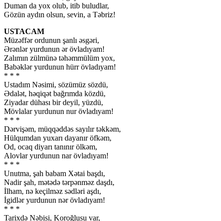
Duman da yox olub, itib buludlar,
Gözün aydın olsun, sevin, a Təbriz!
USTACAM
Müzəffər ordunun şanlı əsgəri,
Ərənlər yurdunun ər övladıyam!
Zalımın zülmünə təhəmmülüm yox,
Babəklər yurdunun hürr övladıyam!
* * *
Ustadım Nəsimi, sözümüz sözdü,
Ədalət, həqiqət bağrımda közdü,
Ziyadar dühası bir deyil, yüzdü,
Mövlalar yurdunun nur övladıyam!
* * *
Dərvişəm, müqqəddəs sayılır təkkəm,
Hülqumdan yuxarı dayanır öfkəm,
Od, ocaq diyarı tanınır ölkəm,
Alovlar yurdunun nar övladıyam!
* * *
Unutma, şah babam Xətai başdı,
Nadir şah, mətədə tərpənməz daşdı,
İlham, nə keçilməz sədləri aşdı,
İgidlər yurdunun nər övladıyam!
* * *
Tarixdə Nəbisi, Koroğlusu var,