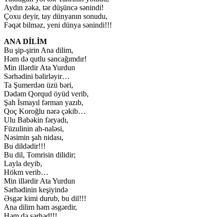
Aydın zəka, tər düşüncə sənindi!
Çoxu deyir, tay dünyanın sonudu,
Fəqət bilməz, yeni dünya sənindi!!!
ANA DİLİM
Bu şip-şirin Ana dilim,
Həm də qutlu sancağımdır!
Min illərdir Ata Yurdun
Sərhədini bəlirləyir…
Ta Şumerdən üzü bəri,
Dədəm Qorqud öyüd verib,
Şah İsmayıl fərman yazıb,
Qoç Koroğlu nərə çəkib…
Ulu Babəkin fəryadı,
Füzulinin ah-naləsi,
Nəsimin şah nidası,
Bu dildədir!!!
Bu dil, Tomrisin dilidir;
Layla deyib,
Hökm verib…
Min illərdir Ata Yurdun
Sərhədinin keşiyində
Əsgər kimi durub, bu dil!!!
Ana dilim həm əsgərdir,
Həm də sərhəd!!!