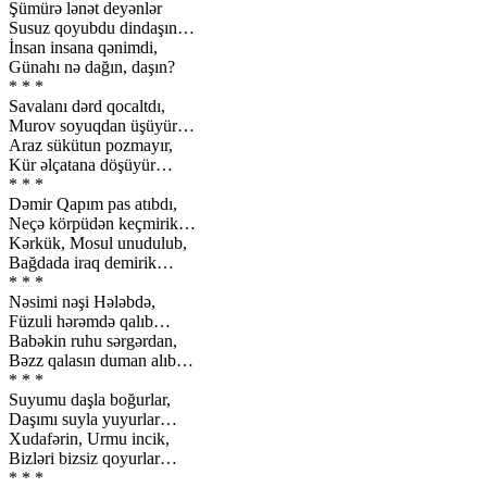
Şümürə lənət deyənlər
Susuz qoyubdu dindaşın…
İnsan insana qənimdi,
Günahı nə dağın, daşın?
* * *
Savalanı dərd qocaltdı,
Murov soyuqdan üşüyür…
Araz sükütun pozmayır,
Kür əlçatana döşüyür…
* * *
Dəmir Qapım pas atıbdı,
Neçə körpüdən keçmirik…
Kərkük, Mosul unudulub,
Bağdada iraq demirik…
* * *
Nəsimi nəşi Hələbdə,
Füzuli hərəmdə qalıb…
Babəkin ruhu sərgərdan,
Bəzz qalasın duman alıb…
* * *
Suyumu daşla boğurlar,
Daşımı suyla yuyurlar…
Xudafərin, Urmu incik,
Bizləri bizsiz qoyurlar…
* * *