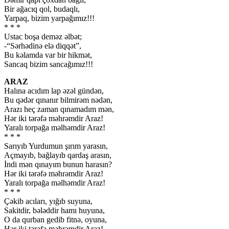
Bir ağacıq qol, budaqlı,
Yarpaq, bizim yarpağımız!!!
* * *
Ustac boşa deməz əlbət;
-“Sərhədinə elə diqqət”,
Bu kəlamda var bir hikmət,
Sancaq bizim sancağımız!!!
ARAZ
Halına acıdım lap əzəl gündən,
Bu qədər qınanır bilmirəm nədən,
Arazı heç zaman qınamadım mən,
Hər iki tərəfə məhrəmdir Araz!
Yaralı torpağa məlhəmdir Araz!
* * *
Sarıyıb Yurdumun şırım yarasın,
Açmayıb, bağlayıb qardaş arasın,
İndi mən qınayım bunun harasın?
Hər iki tərəfə məhrəmdir Araz!
Yaralı torpağa məlhəmdir Araz!
* * *
Çəkib acıları, yığıb suyuna,
Sakitdir, bələddir hamı huyuna,
O da qurban gedib fitnə, oyuna,
Hər iki tərəfə məhrəmdir Araz!