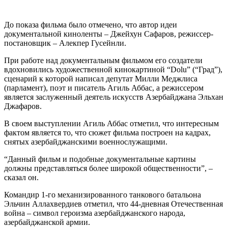
До показа фильма было отмечено, что автор идеи
документальной киноленты – Джейхун Сафаров, режиссер-
постановщик – Алекпер Гусейнли.
При работе над документальным фильмом его создатели
вдохновились художественной кинокартиной “Dolu” (“Град”),
сценарий к которой написал депутат Милли Меджлиса
(парламент), поэт и писатель Агиль Аббас, а режиссером
является заслуженный деятель искусств Азербайджана Эльхан
Джафаров.
В своем выступлении Агиль Аббас отметил, что интересным
фактом является то, что сюжет фильма построен на кадрах,
снятых азербайджанскими военнослужащими.
“Данный фильм и подобные документальные картины
должны представляться более широкой общественности”, –
сказал он.
Командир 1-го механизированного танкового батальона
Эльчин Аллахвердиев отметил, что 44-дневная Отечественная
война – символ героизма азербайджанского народа,
азербайджанской армии.