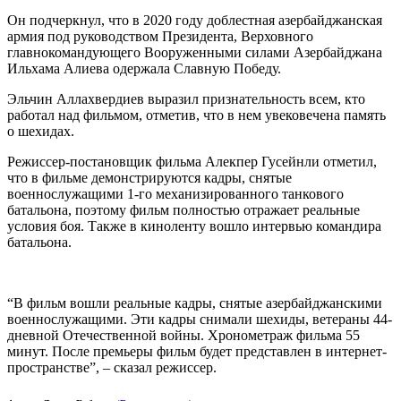
Он подчеркнул, что в 2020 году доблестная азербайджанская
армия под руководством Президента, Верховного
главнокомандующего Вооруженными силами Азербайджана
Ильхама Алиева одержала Славную Победу.
Эльчин Аллахвердиев выразил признательность всем, кто
работал над фильмом, отметив, что в нем увековечена память
о шехидах.
Режиссер-постановщик фильма Алекпер Гусейнли отметил,
что в фильме демонстрируются кадры, снятые
военнослужащими 1-го механизированного танкового
батальона, поэтому фильм полностью отражает реальные
условия боя. Также в киноленту вошло интервью командира
батальона.
“В фильм вошли реальные кадры, снятые азербайджанскими
военнослужащими. Эти кадры снимали шехиды, ветераны 44-
дневной Отечественной войны. Хронометраж фильма 55
минут. После премьеры фильм будет представлен в интернет-
пространстве”, – сказал режиссер.