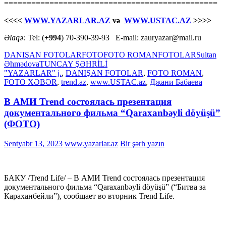
===============================================
<<<<
WWW.YAZARLAR.AZ
və
WWW.USTAC.AZ
>>>>
Əlaqə:
Tel: (
+994
) 70-390-39-93 E-mail: zauryazar@mail.ru
DANIŞAN FOTOLAR
FOTO
FOTO ROMAN
FOTOLAR
Sultan
Əhmədova
TUNCAY ŞƏHRİLİ
"YAZARLAR" j.
,
DANIŞAN FOTOLAR
,
FOTO ROMAN
,
FOTO XƏBƏR
,
trend.az
,
www.USTAC.az
,
Джани Бабаева
В АМИ Trend состоялась презентация
документального фильма “Qaraxanbəyli döyüşü”
(ФОТО)
Sentyabr 13, 2023
www.yazarlar.az
Bir şərh yazın
БАКУ /Trend Life/ – В АМИ Trend состоялась презентация
документального фильма “Qaraxanbəyli döyüşü” (“Битва за
Караханбейли”), сообщает во вторник Trend Life.