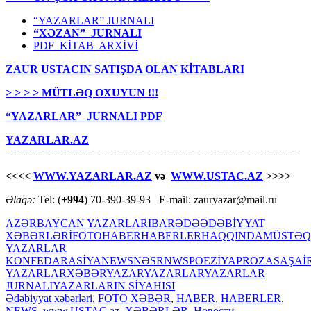
“YAZARLAR” JURNALI
“XƏZAN” JURNALI
PDF KİTAB ARXİVİ
ZAUR USTACIN SATIŞDA OLAN KİTABLARI
> > > > MÜTLƏQ OXUYUN !!!
“YAZARLAR” JURNALI PDF
YAZARLAR.AZ
===============================================
<<<<
WWW.YAZARLAR.AZ
və
WWW.USTAC.AZ
>>>>
Əlaqə:
Tel: (
+994
) 70-390-39-93 E-mail: zauryazar@mail.ru
AZƏRBAYCAN YAZARLARI
BARƏDƏ
ƏDƏBİYYAT
XƏBƏRLƏRİ
FOTO
HABER
HABERLER
HAQQINDA
MÜSTƏQ
YAZARLAR
KONFEDARASİYA
NEWS
NƏSR
NWS
POEZİYA
PROZA
SA
ŞAİ
YAZARLAR
XƏBƏR
YAZAR
YAZARLAR
YAZARLAR
JURNALI
YAZARLARIN SİYAHISI
Ədəbiyyat xəbərləri
,
FOTO XƏBƏR
,
HABER
,
HABERLER
,
NEWS
,
www.USTAC.az
,
XƏBƏRLƏR
,
Новости