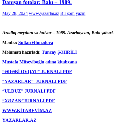
Danışan fotolar: Bakı – 1989.
May 28, 2024
www.yazarlar.az
Bir şərh yazın
Azadlıq meydanı və bulvar – 1989. Azərbaycan, Bakı şəhəri.
Mənbə:
Sultan Əhmədova
Məlumatı hazırladı:
Tuncay ŞƏHRİLİ
Mustafa Müseyiboğlu adına kitabxana
“ƏDƏBİ OVQAT” JURNALI PDF
“YAZARLAR” JURNALI PDF
“ULDUZ” JURNALI PDF
“XƏZAN”JURNALI PDF
WWW.KİTABEVİM.AZ
YAZARLAR.AZ