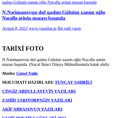
qadını Gülsüm xanım oğlu Nəcəflə ərinin məzarı başında
N.Nərimanovun dul qadını Gülsüm xanım oğlu
Nəcəflə ərinin məzarı başında
Avqust 8, 2023
www.yazarlar.az
Bir şərh yazın
TARİXİ FOTO
N.Nərimanovun dul qadını Gülsüm xanım oğlu Nəcəflə ərinin
məzarı başında. (Nəcəf İkinci Dünya Müharibəsində həlak olub).
Mənbə:
Günel Natiq
MƏLUMATI HAZIRLADI:
TUNCAY ŞƏHRİLİ
ÇİNGİZ ABDULLAYEVİN YAZILARI
ZAHİD SARITORPAĞIN YAZILARI
AKİF ABBASOVUN YAZILARI