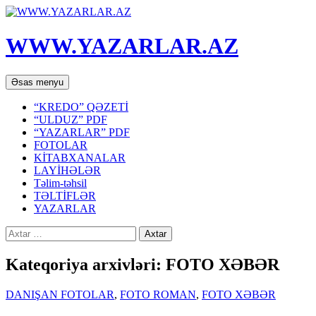
WWW.YAZARLAR.AZ
Axtar
Mühtəviyyata
Əsas menyu
keç
“KREDO” QƏZETİ
“ULDUZ” PDF
“YAZARLAR” PDF
FOTOLAR
KİTABXANALAR
LAYİHƏLƏR
Təlim-təhsil
TƏLTİFLƏR
YAZARLAR
Axtarış:
Kateqoriya arxivləri: FOTO XƏBƏR
DANIŞAN FOTOLAR
,
FOTO ROMAN
,
FOTO XƏBƏR