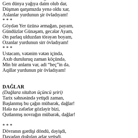
Gen dünya yağıya daim olub dar,
Düşmən qarşımızda yenə oldu xar,
Aslanlar yurdunun şir övladıyam!
* * *
Göydən Yer üzünə ərmağan, payam,
Gündüzlər Günəşəm, gecələr Ayam,
Ən parlaq ulduzdan törəyən boyam,
Ozanlar yurdunun sirr övladıyam!
* * *
Ustacam, vətənim vətən içində,
Axıb duruluruq zaman köçündə,
Min bir anlamı var, adi “heç”in də,
Aqillər yurdunun pir övladıyam!
DAĞLAR
(Dağlara xitabən üçüncü şeiri)
Tarix səhnəsində yetişdi zaman,
Başlanmış bu çağın mübarək, dağlar!
Hələ nə zəfərlər gözləyir bizi,
Qutlanmış novrağın mübarək, dağlar!
* * *
Dövranın gərdişi döndü, dəyişdi,
Davadan doğulan ərlər yetişdi,