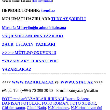
Автор:
Джани Бабаева (
Все материалы
)
ПЕРВОИСТОЧНИК;
trend.az
MƏLUMATI HAZIRLADI:
TUNCAY ŞƏHRİLİ
Mustafa Müseyiboğlu adına kitabxana
VAQİF SULTANLININ YAZILARI
ZAUR USTACIN YAZILARI
> > > > MÜTLƏQ OXUYUN !!!
“YAZARLAR” JURNALI PDF
YAZARLAR.AZ
===============================================
<<<<
WWW.YAZARLAR.AZ
və
WWW.USTAC.AZ
>>>>
Əlaqə:
Tel: (
+994
) 70-390-39-93 E-mail: zauryazar@mail.ru
FOTO
trend.az
YAZARLAR JURNALI
Джани Бабаева
DANIŞAN FOTOLAR
,
FOTO ROMAN
,
FOTO XƏBƏR
,
Gülsüm xanım
,
Günel Natiq
,
N.Nərimanov
,
N.Nərimanovun dul