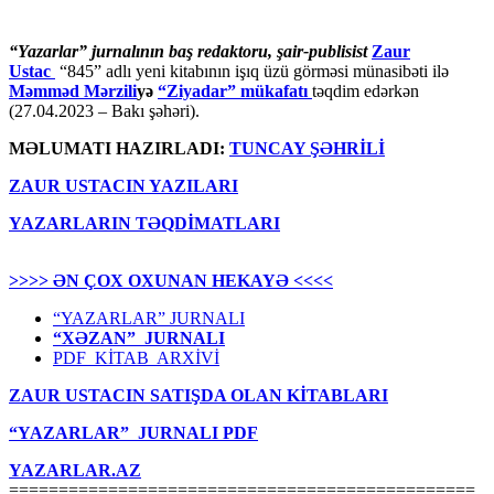
“Yazarlar” jurnalının baş redaktoru, şair-publisist
Zaur
Ustac
“845” adlı yeni kitabının işıq üzü görməsi münasibəti ilə
Məmməd Mərzili
yə
“Ziyadar” mükafatı
təqdim edərkən
(27.04.2023 – Bakı şəhəri).
MƏLUMATI HAZIRLADI:
TUNCAY ŞƏHRİLİ
ZAUR USTACIN YAZILARI
YAZARLARIN TƏQDİMATLARI
>>>> ƏN ÇOX OXUNAN HEKAYƏ <<<<
“YAZARLAR” JURNALI
“XƏZAN” JURNALI
PDF KİTAB ARXİVİ
ZAUR USTACIN SATIŞDA OLAN KİTABLARI
“YAZARLAR” JURNALI PDF
YAZARLAR.AZ
===============================================