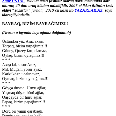
Zaur USTAC
1988-ci ildən fasiləsiz olaraq dövri mətbuatda dərc
olunur, 40-dan artıq kitabın müəllifidir. 2007-ci ildən özünün təsis
etdiyi
“Yazarlar” jurnalı, 2010-cu ildən isə
YAZARLAR.AZ
saytı
idarəçiliyindədir.
BAYRAQ, BİZİM BAYRAĞIMIZ!!!
(Arazın o tayında bayrağımız dal
ğalanıb)
Üstündən yüz Araz axsın,
Torpaq, bizim torpağımız!!!
Güney, Quzey fərq eləməz,
Oylaq, bizim oylağımız!!!
* * *
Axışı lal, susur Araz,
Mil, Muğanı yorur ayaz,
Kərkükdən ucalır avaz,
Oymaq, bizim oymağımız!!!
* * *
Göyçə dustaq, Urmu ağlar,
Yaşmaq düşər, börü ağlar,
Qaşqayda bir hürü ağlar,
Papaq, bizim papağımız!!!
* * *
Dörd bir yanın qarabağlı,
Dəmir qapı çoxdan bağlı,