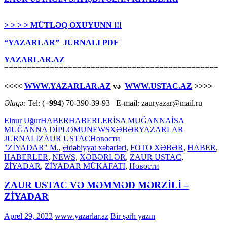
> > > > MÜTLƏQ OXUYUNN !!!
“YAZARLAR” JURNALI PDF
YAZARLAR.AZ
===============================================
<<<<
WWW.YAZARLAR.AZ
və
WWW.USTAC.AZ
>>>>
Əlaqə:
Tel: (
+994
) 70-390-39-93 E-mail: zauryazar@mail.ru
Elnur Uğur
HABER
HABERLER
İSA MUĞANNA
İSA
MUĞANNA DİPLOMU
NEWS
XƏBƏR
YAZARLAR
JURNALI
ZAUR USTAC
Новости
"ZİYADAR" M.
,
Ədəbiyyat xəbərləri
,
FOTO XƏBƏR
,
HABER
,
HABERLER
,
NEWS
,
XƏBƏRLƏR
,
ZAUR USTAC
,
ZİYADAR
,
ZİYADAR MÜKAFATI
,
Новости
ZAUR USTAC VƏ MƏMMƏD MƏRZİLİ –
ZİYADAR
Aprel 29, 2023
www.yazarlar.az
Bir şərh yazın