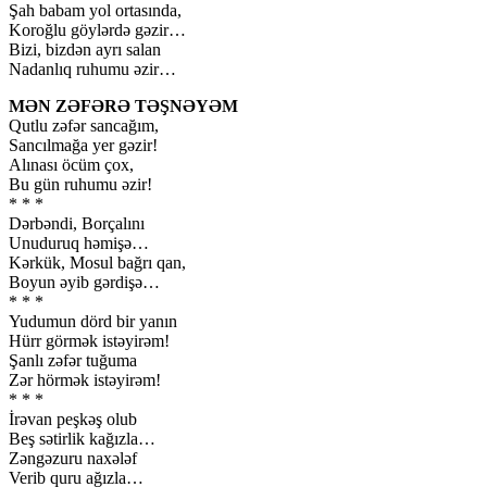
Şah babam yol ortasında,
Koroğlu göylərdə gəzir…
Bizi, bizdən ayrı salan
Nadanlıq ruhumu əzir…
MƏN ZƏFƏRƏ TƏŞNƏYƏM
Qutlu zəfər sancağım,
Sancılmağa yer gəzir!
Alınası öcüm çox,
Bu gün ruhumu əzir!
* * *
Dərbəndi, Borçalını
Unuduruq həmişə…
Kərkük, Mosul bağrı qan,
Boyun əyib gərdişə…
* * *
Yudumun dörd bir yanın
Hürr görmək istəyirəm!
Şanlı zəfər tuğuma
Zər hörmək istəyirəm!
* * *
İrəvan peşkəş olub
Beş sətirlik kağızla…
Zəngəzuru naxələf
Verib quru ağızla…