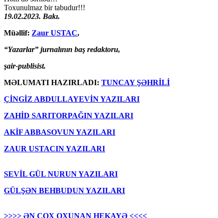
Toxunulmaz bir tabudur!!!
19.02.2023. Bakı.
Müəllif:
Zaur USTAC
,
“Yazarlar” jurnalının baş redaktoru,
şair-publisist.
MƏLUMATI HAZIRLADI:
TUNCAY ŞƏHRİLİ
ÇİNGİZ ABDULLAYEVİN YAZILARI
ZAHİD SARITORPAĞIN YAZILARI
AKİF ABBASOVUN YAZILARI
ZAUR USTACIN YAZILARI
SEVİL GÜL NURUN YAZILARI
GÜLŞƏN BEHBUDUN YAZILARI
>>>> ƏN ÇOX OXUNAN HEKAYƏ <<<<