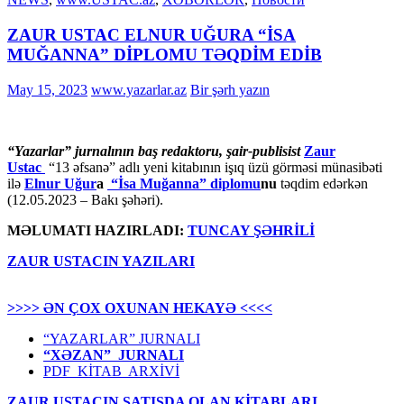
ZAUR USTAC ELNUR UĞURA “İSA
MUĞANNA” DİPLOMU TƏQDİM EDİB
May 15, 2023
www.yazarlar.az
Bir şərh yazın
“Yazarlar” jurnalının baş redaktoru, şair-publisist
Zaur
Ustac
“13 əfsanə” adlı yeni kitabının işıq üzü görməsi münasibəti
ilə
Elnur Uğur
a
“İsa Muğanna” diplomu
nu
təqdim edərkən
(12.05.2023 – Bakı şəhəri).
MƏLUMATI HAZIRLADI:
TUNCAY ŞƏHRİLİ
ZAUR USTACIN YAZILARI
>>>> ƏN ÇOX OXUNAN HEKAYƏ <<<<
“YAZARLAR” JURNALI
“XƏZAN” JURNALI
PDF KİTAB ARXİVİ
ZAUR USTACIN SATIŞDA OLAN KİTABLARI