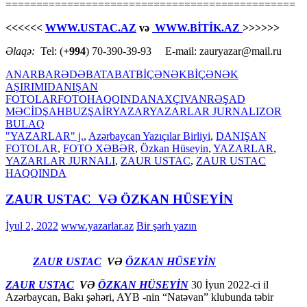
===============================================
<<<<<<
WWW.USTAC.AZ
və
WWW.BİTİK.AZ
>>>>>>
Əlaqə:
Tel: (
+994
) 70-390-39-93 E-mail: zauryazar@mail.ru
ANAR
BARƏDƏ
BATABAT
BİÇƏNƏK
BİÇƏNƏK
AŞIRIMI
DANIŞAN
FOTOLAR
FOTO
HAQQINDA
NAXÇIVAN
RƏŞAD
MƏCİD
ŞAHBUZ
ŞAİR
YAZAR
YAZARLAR JURNALI
ZOR
BULAQ
"YAZARLAR" j.
,
Azərbaycan Yazıçılar Birliyi
,
DANIŞAN
FOTOLAR
,
FOTO XƏBƏR
,
Özkan Hüseyin
,
YAZARLAR
,
YAZARLAR JURNALI
,
ZAUR USTAC
,
ZAUR USTAC
HAQQINDA
ZAUR USTAC VƏ ÖZKAN HÜSEYİN
İyul 2, 2022
www.yazarlar.az
Bir şərh yazın
ZAUR USTAC
VƏ
ÖZKAN HÜSEYİN
ZAUR USTAC
VƏ
ÖZKAN HÜSEYİN
30 İyun 2022-ci il
Azərbaycan, Bakı şəhəri, AYB -nin “Natəvan” klubunda təbir