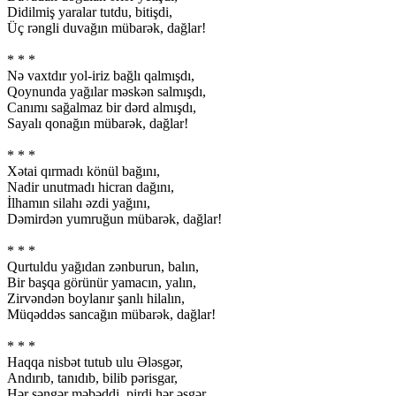
Didilmiş yaralar tutdu, bitişdi,
Üç rəngli duvağın mübarək, dağlar!
* * *
Nə vaxtdır yol-iriz bağlı qalmışdı,
Qoynunda yağılar məskən salmışdı,
Canımı sağalmaz bir dərd almışdı,
Sayalı qonağın mübarək, dağlar!
* * *
Xətai qırmadı könül bağını,
Nadir unutmadı hicran dağını,
İlhamın silahı əzdi yağını,
Dəmirdən yumruğun mübarək, dağlar!
* * *
Qurtuldu yağıdan zənburun, balın,
Bir başqa görünür yamacın, yalın,
Zirvəndən boylanır şanlı hilalın,
Müqəddəs sancağın mübarək, dağlar!
* * *
Haqqa nisbət tutub ulu Ələsgər,
Andırıb, tanıdıb, bilib pərisgar,
Hər səngər məbəddi, pirdi hər əsgər,