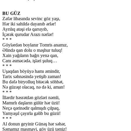
BU GÜZ
Zəfər libasında sevinc göz yaşı,
Hər iki sahildə dayanıb ərlər!
Ayrılıq atəşi elə qarsıyıb,
İçərək qurudar Arazı nərlər!
* * *
Göylərdən boylanır Tomris anamız,
Əlində qan dolu o məşhur tuluq!
Xain yağıların bağrı yenə qan,
Canı əsməcədə, işləri şuluq…
* * *
Uşaqdan böyüyə hamı əmindir,
Tarix səhnəsində yetişib zaman!
Bu dəfə biryolluq bitəcək söhbət,
Nə güzəşt olacaq, nə də ki, aman!
* * *
İllərdir həsrətdən gözləri nəmli,
Mamırlı daşların gülür hər üzü!
Neçə qərinədir qalmışdı çılpaq,
Yamyaşıl çayırla gəlib bu güzü!
* * *
Al donun geyinir Günəş hər səhər,
Səmamız masmavi, göy üzü təmiz!