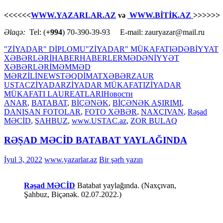
<<<<<<
WWW.YAZARLAR.AZ
və
WWW.BİTİK.AZ
>>>>>>
Əlaqə:
Tel: (
+994
) 70-390-39-93 E-mail: zauryazar@mail.ru
"ZİYADAR" DİPLOMU
"ZİYADAR" MÜKAFATI
ƏDƏBİYYAT
XƏBƏRLƏRİ
HABER
HABERLER
MƏDƏNİYYƏT
XƏBƏRLƏRİ
MƏMMƏD
MƏRZİLİ
NEWS
TƏQDİMAT
XƏBƏR
ZAUR
USTAC
ZİYADAR
ZİYADAR MÜKAFATI
ZİYADAR
MÜKAFATI LAUREATLARI
Новости
ANAR
,
BATABAT
,
BİÇƏNƏK
,
BİÇƏNƏK AŞIRIMI
,
DANIŞAN FOTOLAR
,
FOTO XƏBƏR
,
NAXÇIVAN
,
Rəşad
MƏCİD
,
ŞAHBUZ
,
www.USTAC.az
,
ZOR BULAQ
RƏŞAD MƏCİD BATABAT YAYLAĞINDA
İyul 3, 2022
www.yazarlar.az
Bir şərh yazın
Rəşad MƏCİD
Batabat yaylağında. (Naxçıvan,
Şahbuz, Biçənək. 02.07.2022.)