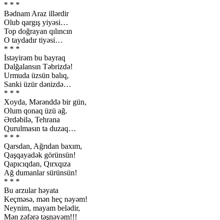
* * *
Bədnam Araz illərdir
Olub qargış yiyəsi…
Top doğrayan qılıncın
O taydadır tiyəsi…
* * *
İstəyirəm bu bayraq
Dalğalansın Təbrizdə!
Urmuda üzsün balıq,
Sanki üzür dənizdə…
* * *
Xoyda, Mərənddə bir gün,
Olum qonaq üzü ağ.
Ərdəbilə, Tehrana
Qurulmasın ta duzaq…
* * *
Qarsdan, Ağrıdan baxım,
Qaşqayadək görünsün!
Qapıcıqdan, Qırxqıza
Ağ dumanlar sürünsün!
* * *
Bu arzular həyata
Keçməsə, mən heç nəyəm!
Neynim, mayam belədir,
Mən zəfərə təşnəyəm!!!