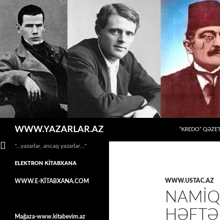
MÜHTƏVIYYATA
Axtar
WWW.YAZARLAR.AZ
“KREDO” QƏZET
"…yazarlar, ancaq yazarlar…"
ELEKTRON KİTABXANA
WWW.USTAC.AZ
WWW.E-KİTABXANA.COM
NAMIQ
HƏFTƏ
Mağaza-www.kitabevim.az