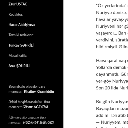
Zaur USTAC
“Öz yerlərində”
Nuriyyə dənizə, 
Redaktor:
havalar yavaş-
Həcər Atakişiyeva
Nuriyyəni hər gü
yaşayırdı… Barı
Texniki redaktor:
verdiyini, sürət
Tuncay ŞƏHRİLİ
bildirmişdi. Əl
Məsul katib:
Hava qaralmaq ü
Araz ŞƏHRİLİ
Yollarda demək o
dayanmırdı. Gün
yer-göy Nuriyyə
Beynəlxalq əlaqələr üzrə
Son 20 ildə Nuri
menecer:
Khaitov Khusniddin
Bu gün Nuriyyəs
Ədəbi tənqid məsələləri üzrə
menecer:
Günnur AĞAYEVA
Bayaqdan məzarı
addım irəli atıb
İctimaiyyətlə əlaqələr üzrə
— Nuriyyəm, mə
menecer:
NƏZAKƏT EMİNQIZI