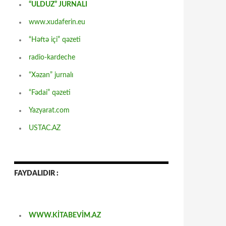
“ULDUZ” JURNALI
www.xudaferin.eu
“Həftə içi” qəzeti
radio-kardeche
“Xəzan” jurnalı
“Fədai” qəzeti
Yazyarat.com
USTAC.AZ
FAYDALIDIR :
WWW.KİTABEVİM.AZ