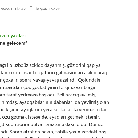
WWW.BITIK.AZ
BIR ŞƏRH YAZIN
un yazıları
enə gələcəm”
ğı ilə üzbəüz səkidə dayanmış, gözlərini qapıya
an çıxan insanlar qatarın gəlməsindən asılı olaraq
 çoxalır, sonra yavaş-yavaş azalırdı. Qolundakı
ım saatdan çox gözlədiyinin fərqinə varıb ağır
ra tərəf yeriməyə başladı. Beli azacıq əyilmiş,
 nimdaş, ayaqqabılarının dabanları da yeyilmiş olan
bu kişinin ayaqlarını yerə sürtə-sürtə yeriməsindən
, özü getmək istəsə də, ayaqları getmək istəmir.
eçdikdən sonra bulvar ərazisinə daxil oldu. Dənizə
ndı. Sonra ətrafına baxıb, sahilə yaxın yerdəki boş