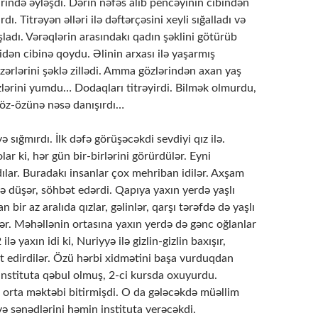
rində əyləşdi. Dərin nəfəs alıb pencəyinin cibindən
rdı. Titrəyən əlləri ilə dəftərçəsini xeyli sığalladı və
adı. Vərəqlərin arasındakı qadın şəklini götürüb
idən cibinə qoydu. Əlinin arxası ilə yaşarmış
nəzərlərini şəklə zillədi. Amma gözlərindən axan yaş
lərini yumdu… Dodaqları titrəyirdi. Bilmək olmurdu,
 öz-özünə nəsə danışırdı…
ə sığmırdı. İlk dəfə görüşəcəkdi sevdiyi qız ilə.
ar ki, hər gün bir-birlərini görürdülər. Eyni
ılar. Buradakı insanlar çox mehriban idilər. Axşam
ə düşər, söhbət edərdi. Qapıya yaxın yerdə yaşlı
n bir az aralıda qızlar, gəlinlər, qarşı tərəfdə də yaşlı
ilər. Məhəllənin ortasına yaxın yerdə də gənc oğlanlar
 ilə yaxın idi ki, Nuriyyə ilə gizlin-gizlin baxışır,
ət edirdilər. Özü hərbi xidmətini başa vurduqdan
instituta qəbul olmuş, 2-ci kursda oxuyurdu.
l orta məktəbi bitirmişdi. O da gələcəkdə müəllim
və sənədlərini həmin instituta verəcəkdi.