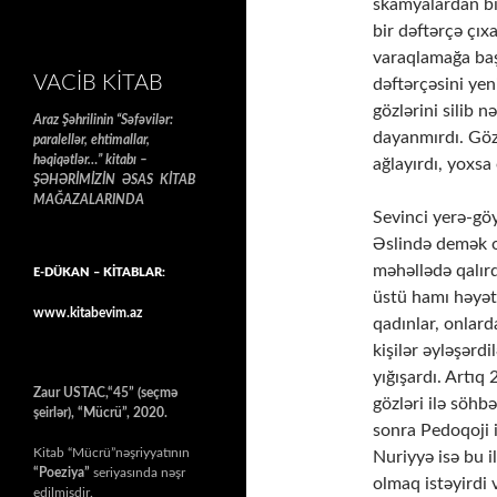
skamyalardan bi
bir dəftərçə çıxa
varaqlamağa başl
VACIB KITAB
dəftərçəsini yen
gözlərini silib 
Araz Şəhrilinin “Səfəvilər:
dayanmırdı. Göz
paralellər, ehtimallar,
həqiqətlər…” kitabı –
ağlayırdı, yoxsa
ŞƏHƏRİMİZİN ƏSAS KİTAB
MAĞAZALARINDA
Sevinci yerə-göy
Əslində demək ol
məhəllədə qalırd
E-DÜKAN – KİTABLAR:
üstü hamı həyət
www.kitabevim.az
qadınlar, onlarda
kişilər əyləşərd
yığışardı. Artıq 2
Zaur USTAC,“45” (seçmə
gözləri ilə söhb
şeirlər), “Mücrü”, 2020.
sonra Pedoqoji 
Kitab “Mücrü”nəşriyyatının
Nuriyyə isə bu i
“Poeziya”
seriyasında nəşr
olmaq istəyirdi 
edilmişdir.