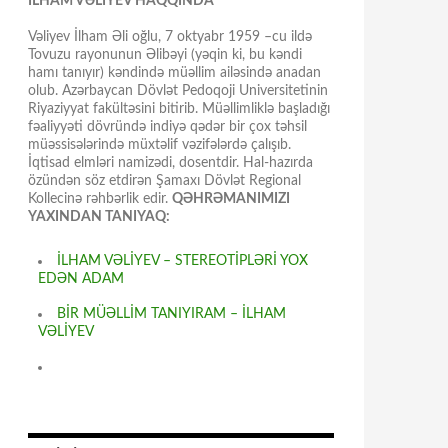
İLHAM VƏLİYEV HAQQINDA
Vəliyev İlham Əli oğlu, 7 oktyabr 1959 –cu ildə
Tovuzu rayonunun Əlibəyi (yəqin ki, bu kəndi
hamı tanıyır) kəndində müəllim ailəsində anadan
olub. Azərbaycan Dövlət Pedoqoji Universitetinin
Riyaziyyat fakültəsini bitirib. Müəllimliklə başladığı
fəaliyyəti dövründə indiyə qədər bir çox təhsil
müəssisələrində müxtəlif vəzifələrdə çalışıb.
İqtisad elmləri namizədi, dosentdir. Hal-hazırda
özündən söz etdirən Şamaxı Dövlət Regional
Kollecinə rəhbərlik edir.
QƏHRƏMANIMIZI
YAXINDAN TANIYAQ:
İLHAM VƏLİYEV – STEREOTİPLƏRİ YOX
EDƏN ADAM
BİR MÜƏLLİM TANIYIRAM – İLHAM
VƏLİYEV