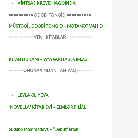
VİNTSAS KREVE HAQQINDA
========== ƏDƏBİ TƏNQİD ==========
MÜSTƏQİL ƏDƏBİ TƏNQİD – MƏTANƏT VAHİD
========== YENİ KİTABLAR ==========
KİTAB DÜKANI – WWW.KİTABEVİM.AZ
======ONU YAXINDAN TANIYAQ======
LEYLA ƏLİYEVA
“NOVELLA” KİTAB EVİ – ELMLƏR FİLİALI
Südabə Məmmədova – “Debüt” kitabı