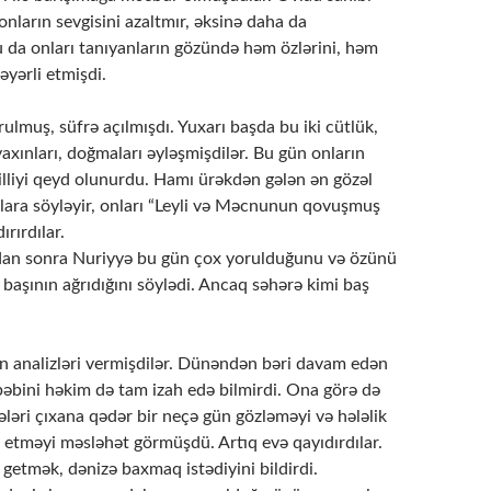
onların sevgisini azaltmır, əksinə daha da
u da onları tanıyanların gözündə həm özlərini, həm
əyərli etmişdi.
ulmuş, süfrə açılmışdı. Yuxarı başda bu iki cütlük,
yaxınları, doğmaları əyləşmişdilər. Bu gün onların
0 illiyi qeyd olunurdu. Hamı ürəkdən gələn ən gözəl
rlara söyləyir, onları “Leyli və Məcnunun qovuşmuş
ırırdılar.
dan sonra Nuriyyə bu gün çox yorulduğunu və özünü
i, başının ağrıdığını söylədi. Ancaq səhərə kimi baş
n analizləri vermişdilər. Dünəndən bəri davam edən
bəbini həkim də tam izah edə bilmirdi. Ona görə də
cələri çıxana qədər bir neçə gün gözləməyi və hələlik
l etməyi məsləhət görmüşdü. Artıq evə qayıdırdılar.
getmək, dənizə baxmaq istədiyini bildirdi.