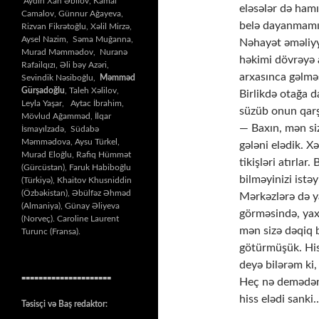
Aydın Xan Əbilov, Kamal
eləsələr də ham
Camalov, Günnur Ağayeva,
belə dayanmamı
Rizvan Fikrətoğlu, Xəlil Mirzə,
Aysel Nazim, Səma Muğanna,
Nəhayət əməliyy
Murad Məmmədov, Nuranə
həkimi dövrəyə a
Rafailqızı, Əli bəy Azəri,
arxasınca gəlməs
Sevindik Nəsiboğlu,
Məmməd
Gürşadoğlu
, Taleh Xəlilov,
Birlikdə otağa d
Leyla Yaşar, Aytac İbrahim,
süzüb onun qarş
Mövlud Ağamməd, İlqar
— Baxın, mən si
İsmayılzadə, Südabə
Məmmədova, Aysu Türkel,
gələni elədik. X
Murad Eloğlu, Rafiq Hümmət
tikişləri atırla
(Gürcüstan), Faruk Habiboğlu
bilməyinizi istə
(Türkiyə), Khaitov Khusniddin
(Özbəkistan), Əbülfəz Əhməd
Mərkəzlərə də y
(Almaniya), Günay Əliyeva
görməsində, yax
(Norveç). Caroline Laurent
mən sizə dəqiq 
Turunc (Fransa).
götürmüşük. His
deyə bilərəm ki
=====================
Heç nə demədən a
hiss elədi sanki
Təsisçi və Baş redaktor: