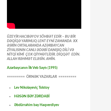
ÜZEYİR HACIBƏYOV SÖHBƏT EDİR – BU BİR
DƏQİQƏ YARIMLIQ LENT EYNİ ZAMANDA XX
ƏSRİN ORTALARANDA AZƏRBAYCAN
ZİYALISININ CANLI ƏDƏBİ DANIŞIQ DİLİ VƏ
NİTQİ KİMİ ÇOX QİYMƏTLİDİR. DİQQƏT EDİN.
ALLAH RƏHMƏT ELƏSİN. AMİN.
Azərbaycanın İlk Veb Saytı (1995)
========= ÖRNƏK YAZARLAR =========
Lev Nikolayeviç Tolstoy
HƏSƏN BƏY ZƏRDABİ
Əbdürrəhim bəy Haqverdiyev