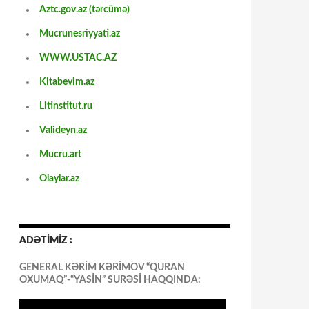
Aztc.gov.az (tərcümə)
Mucrunesriyyati.az
WWW.USTAC.AZ
Kitabevim.az
Litinstitut.ru
Valideyn.az
Mucru.art
Olaylar.az
ADƏTİMİZ :
GENERAL KƏRİM KƏRİMOV “QURAN
OXUMAQ”-“YASİN” SURƏSİ HAQQINDA: