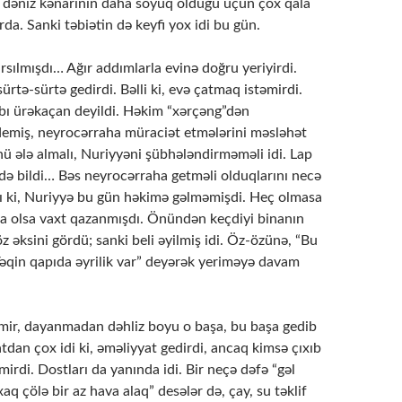
, dəniz kənarının daha soyuq olduğu üçün çox qala
rda. Sanki təbiətin də keyfi yox idi bu gün.
sılmışdı… Ağır addımlarla evinə doğru yeriyirdi.
sürtə-sürtə gedirdi. Bəlli ki, evə çatmaq istəmirdi.
abı ürəkaçan deyildi. Həkim “xərçəng”dən
demiş, neyrocərraha müraciət etmələrini məsləhət
 ələ almalı, Nuriyyəni şübhələndirməməli idi. Lap
edə bildi… Bəs neyrocərraha getməli olduqlarını necə
ı ki, Nuriyyə bu gün həkimə gəlməmişdi. Heç olmasa
 olsa vaxt qazanmışdı. Önündən keçdiyi binanın
z əksini gördü; sanki beli əyilmiş idi. Öz-özünə, “Bu
Yəqin qapıda əyrilik var” deyərək yeriməyə davam
lmir, dayanmadan dəhliz boyu o başa, bu başa gedib
atdan çox idi ki, əməliyyat gedirdi, ancaq kimsə çıxıb
irdi. Dostları da yanında idi. Bir neçə dəfə “gəl
xaq çölə bir az hava alaq” desələr də, çay, su təklif