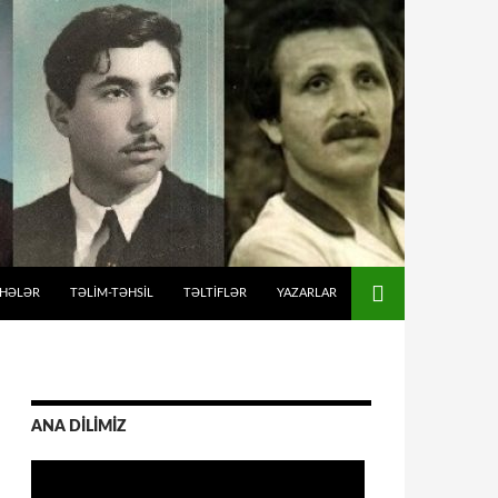
İHƏLƏR
TƏLIM-TƏHSIL
TƏLTİFLƏR
YAZARLAR
ANA DİLİMİZ