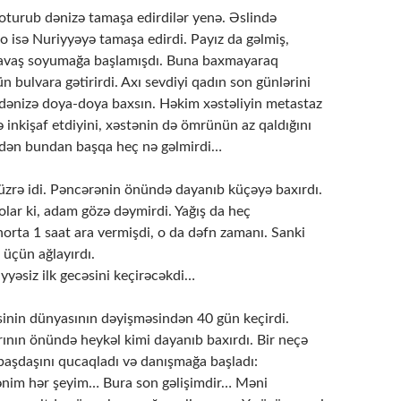
 oturub dənizə tamaşa edirdilər yenə. Əslində
o isə Nuriyyəyə tamaşa edirdi. Payız da gəlmiş,
yavaş soyumağa başlamışdı. Buna baxmayaraq
n bulvara gətirirdi. Axı sevdiyi qadın son günlərini
 dənizə doya-doya baxsın. Həkim xəstəliyin metastaz
lə inkişaf etdiyini, xəstənin də ömrünün az qaldığını
indən bundan başqa heç nə gəlmirdi…
zrə idi. Pəncərənin önündə dayanıb küçəyə baxırdı.
lar ki, adam gözə dəymirdi. Yağış da heç
orta 1 saat ara vermişdi, o da dəfn zamanı. Sanki
 üçün ağlayırdı.
yyəsiz ilk gecəsini keçirəcəkdi…
inin dünyasının dəyişməsindən 40 gün keçirdi.
nın önündə heykəl kimi dayanıb baxırdı. Bir neçə
 başdaşını qucaqladı və danışmağa başladı:
nim hər şeyim… Bura son gəlişimdir… Məni