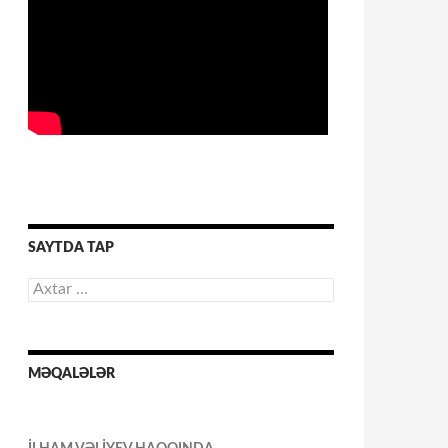
SAYTDA TAP
Axtarış:
MƏQALƏLƏR