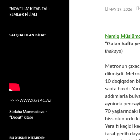
“NOVELLA” KİTAB EVİ –
MAY 19, 2026
ELMLƏR FİLİALI
SATIŞDA OLAN KİTAB:
Namiq Müslümov
“Gələn həftə y
(
hekayə
)
Metronun çıxaca
dikmişdi. Metrod
10 dəqiqədən bir
saata baxdı. Yar
addımlarla bulva
>>>>WWW.USTAC.AZ
əynində pencəyi
70 yaşlarındakı 
Südabə Məmmədova –
“Debüt” kitabı
hiss olunurdu ki
Yeraltı keçidi k
tərəf gedib daya
BU XÜSUSİ KİTABDIR: