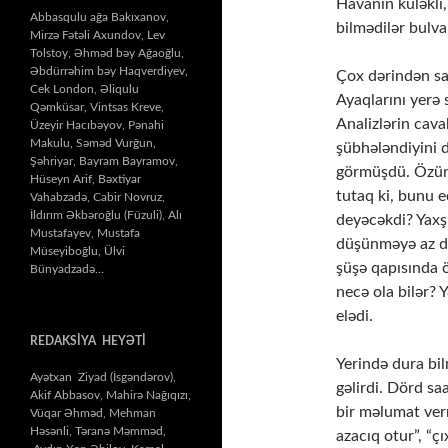
Havanın küləkli
Abbasqulu ağa Bakıxanov,
bilmədilər bulva
Mirzə Fətəli Axundov, Lev
Tolstoy, Əhməd bəy Ağaoğlu,
Əbdürrəhim bəy Haqverdiyev,
Çox dərindən sar
Cek London, Əliqulu
Ayaqlarını yerə 
Qəmküsar, Vintsas Kreve,
Analizlərin cav
Üzeyir Hacıbəyov, Pənahi
Makulu, Səməd Vurğun,
şübhələndiyini 
Şəhriyar, Bayram Bayramov,
görmüşdü. Özünü
Hüseyn Arif, Bəxtiyar
tutaq ki, bunu 
Vahabzadə, Cabir Novruz,
İldırım Əkbəroğlu (Füzuli), Alı
deyəcəkdi? Yaxş
Mustafayev, Mustafa
düşünməyə az da
Müseyiboğlu, Ülvi
şüşə qapısında ö
Bünyadzadə…
necə ola bilər? 
elədi.
REDAKSİYA HEYƏTİ
Yerində dura bi
Ayətxan Ziyad (İsgəndərov),
gəlirdi. Dörd sa
Akif Abbasov, Mahirə Nağıqızı,
bir məlumat verm
Vüqar Əhməd, Mehman
Həsənli, Təranə Məmməd,
azacıq otur”, “çı