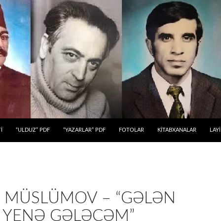
 KEÇ
İ
“ULDUZ” PDF
“YAZARLAR” PDF
FOTOLAR
KİTABXANALAR
LAY
 MÜSLÜMOV – “GƏLƏN
 YENƏ GƏLƏCƏM”