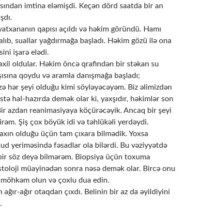
ısından imtina eləmişdi. Keçən dörd saatda bir an
şdı.
atxananın qapısı açıldı və həkim göründü. Hamı
lıb, suallar yağdırmağa başladı. Həkim gözü ilə ona
ini işarə elədi.
axil oldular. Həkim öncə qrafindən bir stəkan su
ısına qoydu və aramla danışmağa başladı;
zə hər şeyi olduğu kimi söyləyəcəyəm. Biz əlimizdən
əstə hal-hazırda demək olar ki, yaxşıdır, həkimlər son
r. Bir azdan reanimasiyaya köçürəcəyik. Ancaq bir şeyi
yirəm. Şiş çox böyük idi və təhlükəli yerdəydi.
axın olduğu üçün tam çıxara bilmədik. Yoxsa
ud yeriməsində fəsadlar ola bilərdi. Bu vəziyyətdə
bir söz deyə bilmərəm. Biopsiya üçün toxuma
toloji müayinədən sonra nəsə demək olar. Bircə onu
, möhkəm olun və çoxlu dua edin.
ğır-ağır otaqdan çıxdı. Belinin bir az da əyildiyini
…