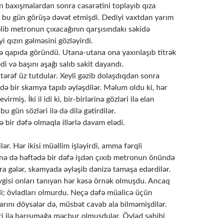
zlin baxışmalardan sonra cəsarətini toplayıb qıza
ə bu gün görüşə dəvət etmişdi. Dediyi vaxtdan yarım
lib metronun çıxacağının qarşısındakı səkidə
i qızın gəlməsini gözləyirdi.
 qapıda göründü. Utana-utana ona yaxınlaşıb titrək
di və başını aşağı salıb sakit dayandı.
 tərəf üz tutdular. Xeyli gəzib dolaşdıqdan sonra
də bir skamya tapıb əyləşdilər. Məlum oldu ki, hər
evirmiş. İki il idi ki, bir-birlərinə gözləri ilə elan
 bu gün sözləri ilə də dilə gətirdilər.
 bir dəfə olmaqla illərlə davam elədi.
lər. Hər ikisi müəllim işləyirdi, amma fərqli
nə də həftədə bir dəfə işdən çıxıb metronun önündə
ra gələr, skamyada əyləşib dənizə tamaşa edərdilər.
vgisi onları tanıyan hər kəsə örnək olmuşdu. Ancaq
di; övladları olmurdu. Neçə dəfə müalicə üçün
arını döysələr də, müsbət cavab ala bilməmişdilər.
ri ilə barışımağa məcbur olmuşdular. Övlad sahibi