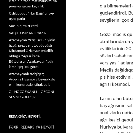
kitabının təqdimat mərasimi və
ola bilməmələri 
poeziya gecəsi keçirilib
gücləndirirdi. B
Cəlilabadda “Nar Bağı” ailəvi-
uşaq parkı
sevgilərini çox d
Sözün qırmızı xətti
VAQİF OSMANLI YAZIR
Gözəl məclis qur
Azərbaycan Yazıçılar Birliyinin
ətraflarında da 
üzvü, prezident təqaüdçüsü
evliliklərinin 2
Mirdaməd Əzizovun müəllifi
sözləri səbəbka
olduğu “Siyasi İradə
Bütövləşən Azərbaycan” adlı
versiyası” adland
kitab işıq üzü gördü
Məclis dağıldıq
Azərbaycanlı tədqiqatçı
pis hiss etdiyin
Aybəniz Haşımova beynəlxalq
ağrısı kəsmədi.
elmi konqresdə iştirak edib
Əli NƏCƏFXANLI – GECƏNİ
SEVMƏYƏN QIZ
Lazım olan bütü
baş ağrısının sə
analizlərin nəti
REDAKSİYA HEYƏTİ :
ağrı kəsici qəbu
Nuriyyə bulvara 
FƏXRİ REDAKSİYA HEYƏTİ