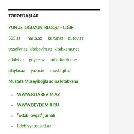
TƏRƏFDAŞLAR
YUNUS OĞUZUN BLOQU – CIĞIR
525.az
hafta.az
kultur.az
butov.az
tezadlar.az
kitabevim.az
kitabxana.net
adalet.az
goyce.az
radio-kardeche
olaylar.az
yazar.in
mustaqil.az
Mustafa Müseyiboğlu adına kitabxana
WWW.KİTABEVİM.AZ
WWW.BEYDEMİR.RU
“Ədəbi ovqat” jurnalı
Edebiyyatqazeti.az