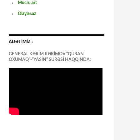
Mucru.art
Olaylar.az
ADƏTİMİZ :
GENERAL KƏRİM KƏRİMOV “QURAN
OXUMAQ”-“YASİN” SURƏSİ HAQQINDA: