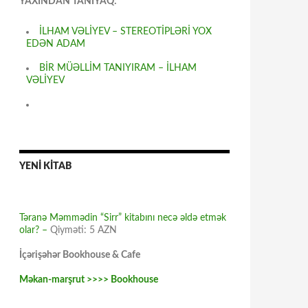
YAXINDAN TANIYAQ:
İLHAM VƏLİYEV – STEREOTİPLƏRİ YOX
EDƏN ADAM
BİR MÜƏLLİM TANIYIRAM – İLHAM
VƏLİYEV
YENİ KİTAB
Təranə Məmmədin “Sirr” kitabını necə əldə etmək
olar? –
Qiyməti: 5 AZN
İçərişəhər Bookhouse & Cafe
Məkan-marşrut >>>> Bookhouse