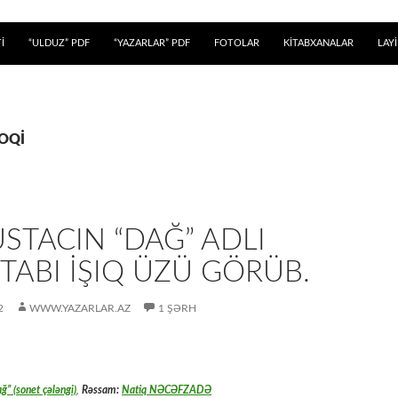
 KEÇ
İ
“ULDUZ” PDF
“YAZARLAR” PDF
FOTOLAR
KİTABXANALAR
LAY
QOQİ
STACIN “DAĞ” ADLI
İTABI İŞIQ ÜZÜ GÖRÜB.
2
WWW.YAZARLAR.AZ
1 ŞƏRH
ğ” (sonet çələngi)
,
Rəssam:
Natiq NƏCƏFZADƏ