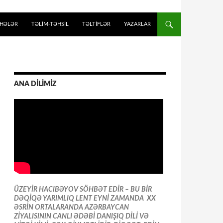
İHƏLƏR
TƏLIM-TƏHSIL
TƏLTİFLƏR
YAZARLAR
ANA DİLİMİZ
ÜZEYİR HACIBƏYOV SÖHBƏT EDİR – BU BİR
DƏQİQƏ YARIMLIQ LENT EYNİ ZAMANDA XX
ƏSRİN ORTALARANDA AZƏRBAYCAN
ZİYALISININ CANLI ƏDƏBİ DANIŞIQ DİLİ VƏ