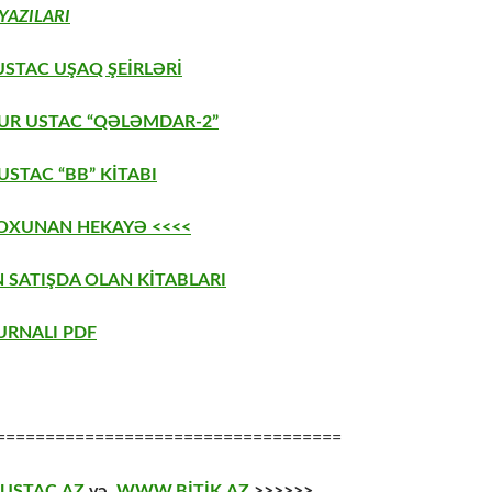
YAZILARI
USTAC UŞAQ ŞEİRLƏRİ
AUR USTAC “QƏLƏMDAR-2”
STAC “BB” KİTABI
 OXUNAN HEKAYƏ <<<<
 SATIŞDA OLAN KİTABLARI
URNALI PDF
===================================
USTAC.AZ
və
WWW.BİTİK.AZ
>>>>>>