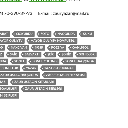
4
) 70-390-39-93 E-mail: zauryazar@mail.ru
ABAT
CİCİYURDU
FOTO
HAQQINDA
KÜKÜ
AYOR QULİYEV
MAYOR QULIYEV NOVRUZƏLI
DƏ
NAXÇIVAN
NƏSR
POEZİYA
QANLIGÖL
Z
ŞAİR
SALVARTI
ŞEİR
ŞƏHİD
ŞƏHİDLƏR
INDA
SONET
SONET ÇƏLƏNGI
SONET HAQQINDA
SONETLƏR
YAZAR
YAZARLAR JURNALI
ZAUR USTAC HAQQINDA
ZAUR USTACIN HEKAYƏSİ
TABI
ZAUR USTACIN KİTABLARI
ƏQALƏLƏRİ
ZAUR USTACIN ŞEİRLƏRİ
Nİ ŞEİRLƏRİ