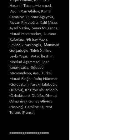
Həsənli, Təranə Məmməd,
Aydın Xan Əbilov, Kamal
Camalov, Günnur Ağayeva,
Rizvan Fikrətoğlu, Xəlil Mirzə,
Aysel Nazim, Səma Muğanna,
Murad Məmmədov, Nuranə
Rafailqızı, Əli bəy Azəri,
Sevindik Nəsiboğlu,
Məmməd
Gürşadoğlu
, Taleh Xəlilov,
Leyla Yaşar, Aytac İbrahim,
Mövlud Ağamməd, İlqar
İsmayılzadə, Südabə
Məmmədova, Aysu Türkel,
Murad Eloğlu, Rafiq Hümmət
(Gürcüstan), Faruk Habiboğlu
(Türkiyə), Khaitov Khusniddin
(Özbəkistan), Əbülfəz Əhməd
(Almaniya), Günay Əliyeva
(Norveç). Caroline Laurent
Turunc (Fransa).
=====================