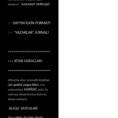
menecer:
NƏZAKƏT EMİNQIZI
>>:
SAYTIN İLKİN FORMATI
>>:
“YAZARLAR” JURNALI
=======================
>>> KİTAB HƏRACLARI:
=======================
Əlinizdə olan qiymətli kitabları
(
zər qədrini zərgər bilər
) onu
axtaranlara
HƏRRAC
yolu ilə
satmaq istəyirsinizsə bizimlə
əlaqə saxlayın:
ƏLAQƏ VASİTƏLƏRİ:
Tel: (+994) 70-390-39-93