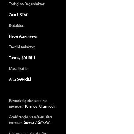
Təsisçi və Baş redaktor:
Zaur USTAC
Redaktor:
Həcər Atakişiyeva
Texniki redaktor:
Tuncay ŞƏHRİLİ
Məsul katib:
Araz ŞƏHRİLİ
Beynəlxalq əlaqələr üzrə
menecer:
Khaitov Khusniddin
Ədəbi tənqid məsələləri üzrə
menecer:
Günnur AĞAYEVA
İctimaiyyətlə əlaqələr üzrə