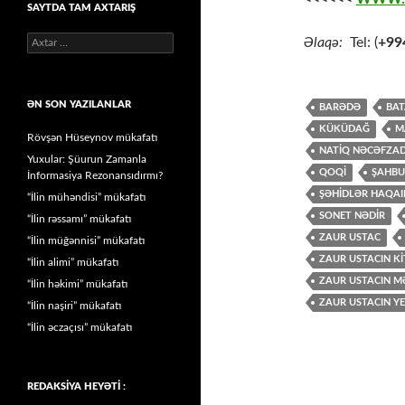
SAYTDA TAM AXTARIŞ
Axtarış:
Əlaqə:
Tel: (
+99
ƏN SON YAZILANLAR
BARƏDƏ
BAT
KÜKÜDAĞ
M
Rövşən Hüseynov mükafatı
NATİQ NƏCƏFZA
Yuxular: Şüurun Zamanla
QOQİ
ŞAHBU
İnformasiya Rezonansıdırmı?
ŞƏHİDLƏR HAQA
“İlin mühəndisi” mükafatı
SONET NƏDİR
“İlin rəssamı” mükafatı
ZAUR USTAC
“İlin müğənnisi” mükafatı
ZAUR USTACIN Kİ
“İlin alimi” mükafatı
ZAUR USTACIN M
“İlin həkimi” mükafatı
ZAUR USTACIN YE
“İlin naşiri” mükafatı
“İlin əczaçısı” mükafatı
REDAKSİYA HEYƏTİ :