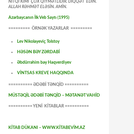
NİTQİ KİMİ ÇOX QİYMƏTLİDİR. DİQQƏT EDİN.
ALLAH RƏHMƏT ELƏSİN. AMİN.
Azərbaycanın İlk Veb Saytı (1995)
========= ÖRNƏK YAZARLAR =========
Lev Nikolayeviç Tolstoy
HƏSƏN BƏY ZƏRDABİ
Əbdürrəhim bəy Haqverdiyev
VİNTSAS KREVE HAQQINDA
========== ƏDƏBİ TƏNQİD ==========
MÜSTƏQİL ƏDƏBİ TƏNQİD – MƏTANƏT VAHİD
========== YENİ KİTABLAR ==========
KİTAB DÜKANI – WWW.KİTABEVİM.AZ