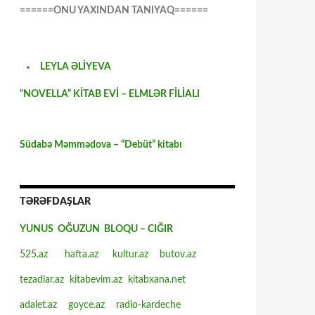
======ONU YAXINDAN TANIYAQ======
LEYLA ƏLİYEVA
“NOVELLA” KİTAB EVİ – ELMLƏR FİLİALI
Südabə Məmmədova – “Debüt” kitabı
TƏRƏFDAŞLAR
YUNUS OĞUZUN BLOQU – CIĞIR
525.az
hafta.az
kultur.az
butov.az
tezadlar.az
kitabevim.az
kitabxana.net
adalet.az
goyce.az
radio-kardeche