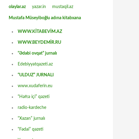
olaylar.az
yazar.in
mustaqil.az
Mustafa Müseyiboğlu adına kitabxana
WWW.KİTABEVİM.AZ
WWW.BEYDEMİR.RU
“Ədəbi ovqat” jurnalı
Edebiyyatqazeti.az
“ULDUZ” JURNALI
www.xudaferin.eu
“Həftə içi” qəzeti
radio-kardeche
“Xəzan” jurnalı
“Fədai” qəzeti