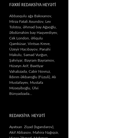
FƏXRİ REDAKSİYA HEYƏTİ
Abbasqulu ağa Bakıxanov,
Mirzə Fətəli Axundov, Lev
Tolstoy, Əhməd bəy Ağaoğlu,
Əbdürrəhim bəy Haqverdiyev,
Cek London, Əliqulu
Qəmküsar, Vintsas Kreve,
Üzeyir Hacıbəyov, Pənahi
Makulu, Səməd Vurğun,
Şəhriyar, Bayram Bayramov,
Hüseyn Arif, Bəxtiyar
Vahabzadə, Cabir Novruz,
İldırım Əkbəroğlu (Füzuli), Alı
Mustafayev, Mustafa
Müseyiboğlu, Ülvi
Bünyadzadə…
REDAKSİYA HEYƏTİ
Ayətxan Ziyad (İsgəndərov),
Akif Abbasov, Mahirə Nağıqızı,
Vüqar Əhməd, Mehman