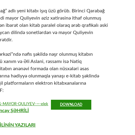
ğ” adlı yeni kitabı işıq üzü görüb. Birinci Qarabağ
di mayor Quliyevin əziz xatirəsinə ithaf olunmuş
n ibarət olan kitab paralel olaraq ərəb qrafikalı əski
baycan dilində sonetlərdən və mayor Quliyevin
rətdir.
ərkəzi”ndə nəfis şəkildə nəşr olunmuş kitabın
ü xanım və Əli Aslani, rəssamı isə Natiq
itabın ənənəvi formada olan nüsxələri əsas
arına hədiyyə olunmaqla yanaşı e-kitab şəklində
l platformaların elektron kitabxanalarına
F:
-MAYOR-QULIYEV-—-elek
DOWNLOAD
ncay ŞƏHRİLİ
LİNİN YAZILARI