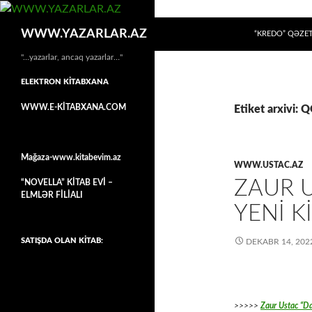
MÜHTƏVIYYATA
Axtar
WWW.YAZARLAR.AZ
“KREDO” QƏZET
"…yazarlar, ancaq yazarlar…"
ELEKTRON KİTABXANA
WWW.E-KİTABXANA.COM
Etiket arxivi: 
Mağaza-www.kitabevim.az
WWW.USTAC.AZ
ZAUR U
“NOVELLA” KİTAB EVİ –
ELMLƏR FİLİALI
YENİ K
SATIŞDA OLAN KİTAB:
DEKABR 14, 202
>>>>>
Zaur Ustac “Da