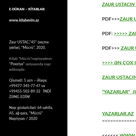
ZAUR USTACIN 
E-DÜKAN – KİTABLAR:
PDF>>>
ZAUR 
www.kitabevim.az
PDF:
>>>>> Z
Zaur USTAC,“45” (seçmə
şeirlər), “Mücrü”, 2020.
PDF>>>
ZAUR U
Kitab “Mücrü”nəşriyyatının
>>>> ƏN ÇOX
“Poeziya”
seriyasında nəşr
edilmişdir.
ZAUR USTACIN
Qiyməti: 5 azn – Əlaqə:
+99477-345-77-47 və
+99455-502-89-32 İNDİ
“YAZARLAR” J
ZƏNG EDİN!
Nəşr göstəriciləri: 64 səhifə,
A5, ağ-qara, “Mücrü”
YAZARLAR.AZ
Nəşriyyatı / 2020
============
<<<<<<
WWW.