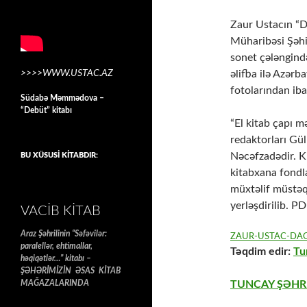
Zaur Ustacın “Da
Müharibəsi Şəhi
sonet çələngində
>>>>WWW.USTAC.AZ
əlifba ilə Azər
fotolarından iba
Südabə Məmmədova –
“Debüt” kitabı
“El kitab çapı m
redaktorları Gül
Nəcəfzadədir. K
BU XÜSUSİ KİTABDIR:
kitabxana fondl
müxtəlif müstəqi
yerləşdirilib. PD
VACIB KITAB
Araz Şəhrilinin “Səfəvilər:
ZAUR-USTAC-DAG
paralellər, ehtimallar,
Təqdim edir:
Tu
həqiqətlər…” kitabı –
ŞƏHƏRİMİZİN ƏSAS KİTAB
MAĞAZALARINDA
TUNCAY ŞƏHRİ