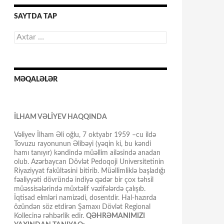
SAYTDA TAP
Axtarış:
MƏQALƏLƏR
İLHAM VƏLİYEV HAQQINDA
Vəliyev İlham Əli oğlu, 7 oktyabr 1959 –cu ildə
Tovuzu rayonunun Əlibəyi (yəqin ki, bu kəndi
hamı tanıyır) kəndində müəllim ailəsində anadan
olub. Azərbaycan Dövlət Pedoqoji Universitetinin
Riyaziyyat fakültəsini bitirib. Müəllimliklə başladığı
fəaliyyəti dövründə indiyə qədər bir çox təhsil
müəssisələrində müxtəlif vəzifələrdə çalışıb.
İqtisad elmləri namizədi, dosentdir. Hal-hazırda
özündən söz etdirən Şamaxı Dövlət Regional
Kollecinə rəhbərlik edir.
QƏHRƏMANIMIZI