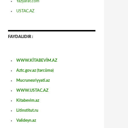
Yazyarat.com
USTAC.AZ
FAYDALIDIR :
WWW.KİTABEVİM.AZ
Aztc.gov.az (tərcümə)
Mucrunesriyyati.az
WWW.USTAC.AZ
Kitabevim.az
Litinstitut.ru
Valideyn.az