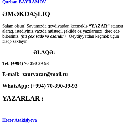
Qurban BAYRAMOV
ƏMƏKDAŞLIQ
Salam olsun! Saytımızda qeydiyatdan keçməklə
“YAZAR”
statusu
alaraq, istədiyiniz vaxtda müstəqil şəkildə öz yazılarınızı dərc edə
bilərsiniz
(
bu çox sadə və asandır
).
Qeydiyyatdan keçmək üçün
əlaqə saxlayın.
ƏLAQƏ:
Tel: (+994) 70-390-39-93
E-mail: zauryazar@mail.ru
WhatsApp: (
+994
) 70-390-39-93
YAZARLAR :
Həcər Atakişiyeva