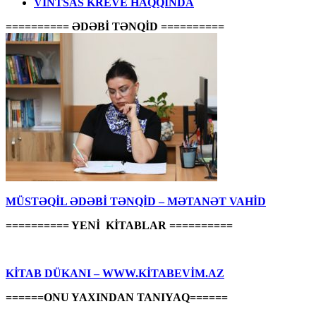
VİNTSAS KREVE HAQQINDA
========== ƏDƏBİ TƏNQİD ==========
MÜSTƏQİL ƏDƏBİ TƏNQİD – MƏTANƏT VAHİD
========== YENİ KİTABLAR ==========
KİTAB DÜKANI – WWW.KİTABEVİM.AZ
======ONU YAXINDAN TANIYAQ======