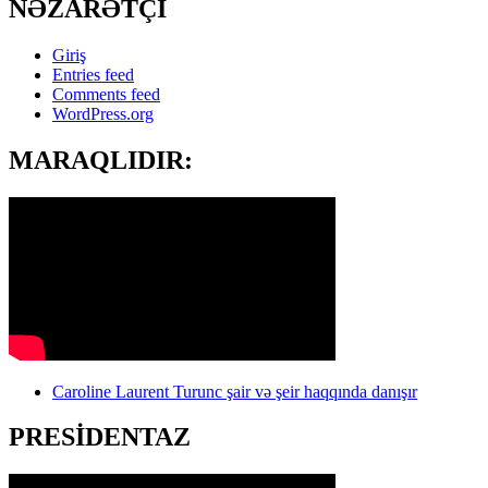
NƏZARƏTÇİ
Giriş
Entries feed
Comments feed
WordPress.org
MARAQLIDIR:
Caroline Laurent Turunc şair və şeir haqqında danışır
PRESİDENTAZ