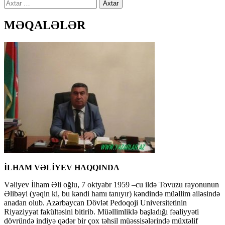
Axtarış:
MƏQALƏLƏR
İLHAM VƏLİYEV HAQQINDA
Vəliyev İlham Əli oğlu, 7 oktyabr 1959 –cu ildə Tovuzu rayonunun
Əlibəyi (yəqin ki, bu kəndi hamı tanıyır) kəndində müəllim ailəsində
anadan olub. Azərbaycan Dövlət Pedoqoji Universitetinin
Riyaziyyat fakültəsini bitirib. Müəllimliklə başladığı fəaliyyəti
dövründə indiyə qədər bir çox təhsil müəssisələrində müxtəlif