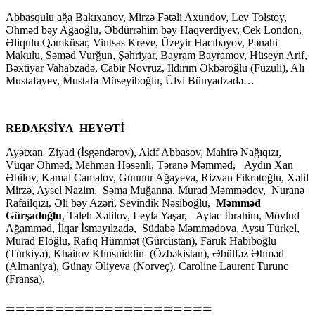
Abbasqulu ağa Bakıxanov, Mirzə Fətəli Axundov, Lev Tolstoy,
Əhməd bəy Ağaoğlu, Əbdürrəhim bəy Haqverdiyev, Cek London,
Əliqulu Qəmküsar, Vintsas Kreve, Üzeyir Hacıbəyov, Pənahi
Makulu, Səməd Vurğun, Şəhriyar, Bayram Bayramov, Hüseyn Arif,
Bəxtiyar Vahabzadə, Cabir Novruz, İldırım Əkbəroğlu (Füzuli), Alı
Mustafayev, Mustafa Müseyiboğlu, Ülvi Bünyadzadə…
REDAKSİYA HEYƏTİ
Ayətxan Ziyad (İsgəndərov), Akif Abbasov, Mahirə Nağıqızı,
Vüqar Əhməd, Mehman Həsənli, Təranə Məmməd, Aydın Xan
Əbilov, Kamal Camalov, Günnur Ağayeva, Rizvan Fikrətoğlu, Xəlil
Mirzə, Aysel Nazim, Səma Muğanna, Murad Məmmədov, Nuranə
Rafailqızı, Əli bəy Azəri, Sevindik Nəsiboğlu,
Məmməd
Gürşadoğlu
, Taleh Xəlilov, Leyla Yaşar, Aytac İbrahim, Mövlud
Ağamməd, İlqar İsmayılzadə, Südabə Məmmədova, Aysu Türkel,
Murad Eloğlu, Rafiq Hümmət (Gürcüstan), Faruk Habiboğlu
(Türkiyə), Khaitov Khusniddin (Özbəkistan), Əbülfəz Əhməd
(Almaniya), Günay Əliyeva (Norveç). Caroline Laurent Turunc
(Fransa).
=====================