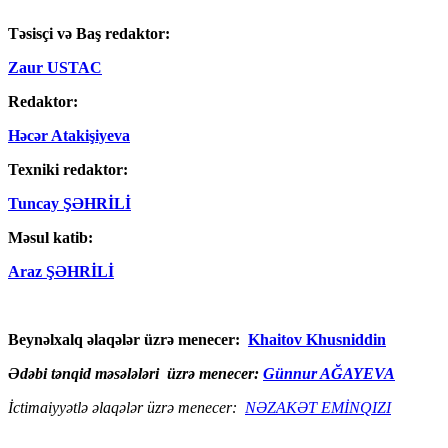
Təsisçi və Baş redaktor:
Zaur USTAC
Redaktor:
Həcər Atakişiyeva
Texniki redaktor:
Tuncay ŞƏHRİLİ
Məsul katib:
Araz ŞƏHRİLİ
Beynəlxalq əlaqələr üzrə menecer:
Khaitov Khusniddin
Ədəbi tənqid məsələləri üzrə menecer:
Günnur AĞAYEVA
İctimaiyyətlə əlaqələr üzrə menecer:
NƏZAKƏT EMİNQIZI