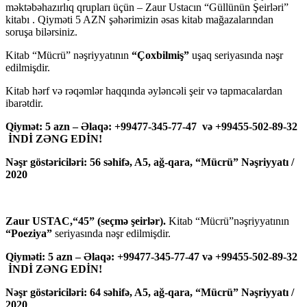
məktəbəhazırlıq qrupları üçün – Zaur Ustacın “Güllünün Şeirləri”
kitabı . Qiyməti 5 AZN şəhərimizin əsas kitab mağazalarından
soruşa bilərsiniz.
Kitab “Mücrü” nəşriyyatının
“Çoxbilmiş”
uşaq seriyasında nəşr
edilmişdir.
Kitab hərf və rəqəmlər haqqında əyləncəli şeir və tapmacalardan
ibarətdir.
Qiymət: 5 azn – Əlaqə: +99477-345-77-47 və +99455-502-89-32
İNDİ ZƏNG EDİN!
Nəşr göstəriciləri: 56 səhifə, A5, ağ-qara, “Mücrü” Nəşriyyatı /
2020
Zaur USTAC,“45” (seçmə şeirlər).
Kitab “Mücrü”nəşriyyatının
“Poeziya”
seriyasında nəşr edilmişdir.
Qiyməti: 5 azn – Əlaqə: +99477-345-77-47 və +99455-502-89-32
İNDİ ZƏNG EDİN!
Nəşr göstəriciləri: 64 səhifə, A5, ağ-qara, “Mücrü” Nəşriyyatı /
2020