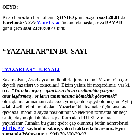
QEYD:
Kitab hərracları hər həftənin
ŞƏNBƏ
günü axşam
saat 20:01
da
Facebook: >>>>
Zaur Ustac
ünvanında başlayar və
BAZAR
günü gecə
saat 23:40:00
da bitir.
“YAZARLAR”IN BU SAYI
“YAZARLAR” JURNALI
Salam olsun, Azərbaycanın ilk hibrid jurnalı olan “Yazarlar”ın çox
dəyərli yazarları və oxucuları! Bizim yalnız bir məqsədimiz var ki,
o da
“
Yaradıcı uşaq – gәnclәrin dövrü mәtbuatda çıxışını
asanlaşdırmaq , onların tanınmasına kömәklik göstәrmәk”
olmaqla məramnaməmizdə çox aydın şəkildə qeyd olumuşdur. Aylıq
ədəbi-bədii, elmi jurnal olan “Yazarlar” kitabxanalar üçün ənənəvi
qaydada məhdud sayda nəşr olunur və elektron formatda bir neçə
sabit, dayanıqlı, təhlükəsiz platformadan PULSUZ olaraq
yayımlanır. Jurnalın bu günə qədər çap olunmuş bütün nömrələrini
BİTİK.AZ
saytından sifariş yolu ilə əldə edə bilərsiniz. Eyni
zamanda Wahtsapp:
(+994) 70-390-39-93