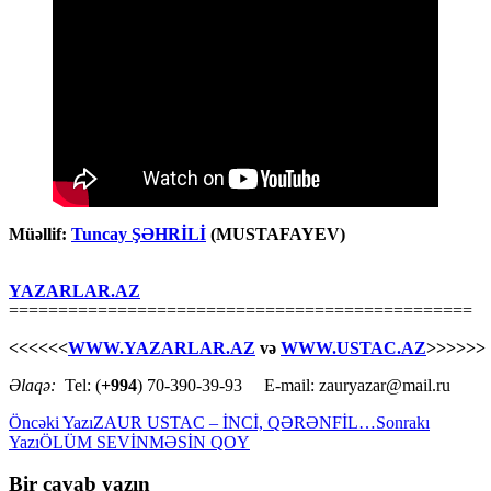
Müəllif:
Tuncay ŞƏHRİLİ
(MUSTAFAYEV)
YAZARLAR.AZ
===============================================
<<<<<<
WWW.YAZARLAR.AZ
və
WWW.USTAC.AZ
>>>>>>
Əlaqə:
Tel: (
+994
) 70-390-39-93 E-mail: zauryazar@mail.ru
Yazılar
Öncəki Yazı
ZAUR USTAC – İNCİ, QƏRƏNFİL…
Sonrakı
Yazı
ÖLÜM SEVİNMƏSİN QOY
üzrə
naviqasiya
Bir cavab yazın