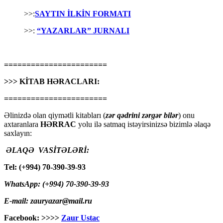
>>:
SAYTIN İLKİN FORMATI
>>:
“YAZARLAR” JURNALI
=======================
>>> KİTAB HƏRACLARI:
=======================
Əlinizdə olan qiymətli kitabları (
zər qədrini zərgər bilər
) onu
axtaranlara
HƏRRAC
yolu ilə satmaq istəyirsinizsə bizimlə əlaqə
saxlayın:
ƏLAQƏ VASİTƏLƏRİ:
Tel: (+994) 70-390-39-93
WhatsApp: (+994) 70-390-39-93
E-mail: zauryazar@mail.ru
Facebook: >>>>
Zaur Ustac