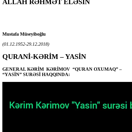
ALLAH RƏHMƏT ELƏSİN
Mustafa Müseyiboğlu
(01.12.1952-29.12.2018)
QURANİ-KƏRİM – YASİN
GENERAL KƏRİM KƏRİMOV “QURAN OXUMAQ” –
“YASİN” SURƏSİ HAQQINDA: