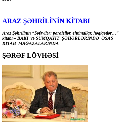
ARAZ ŞƏHRİLİNİN KİTABI
Araz Şəhrilinin “Səfəvilər: paralellər, ehtimallar, həqiqətlər…”
kitabı – BAKI və SUMQAYIT ŞƏHƏRLƏRİNDƏ ƏSAS
KİTAB MAĞAZALARINDA
ŞƏRƏF LÖVHƏSİ