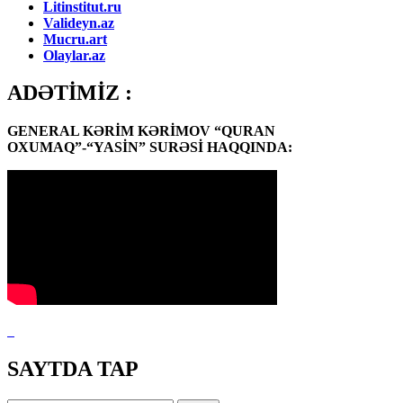
Litinstitut.ru
Valideyn.az
Mucru.art
Olaylar.az
ADƏTİMİZ :
GENERAL KƏRİM KƏRİMOV “QURAN
OXUMAQ”-“YASİN” SURƏSİ HAQQINDA:
SAYTDA TAP