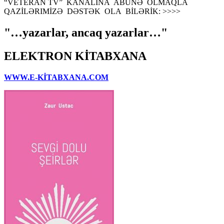
“VETERAN TV” KANALINA ABUNƏ OLMAQLA
QAZİLƏRIMİZƏ DƏSTƏK OLA BİLƏRİK: >>>>
"…yazarlar, ancaq yazarlar…"
ELEKTRON KİTABXANA
WWW.E-KİTABXANA.COM