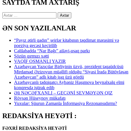
SAYTDA TAM AXTARIŞ
Axtarış:
ƏN SON YAZILANLAR
“Payız ətirli qadın” şeirlər kitabının təqdimat mərasimi və
poeziya gecəsi keçirilib
Cəlilabadda “Nar Bağı” ailəvi-uşaq parkı
Sözün qırmızı xətti
VAQİF OSMANLI YAZIR
Azərbaycan Yazıçılar Birliyinin üzvü, prezident təqaüdçüsü
Mirdaməd Əzizovun müəllifi olduğu “Siyasi İradə Bütövləşən
Azərbaycan” adlı kitab işıq üzü gördü
Azərbaycanlı tədqiqatçı Aybəniz Haşımova beynəlxalq elmi
konqresdə iştirak edib
Əli NƏCƏFXANLI – GECƏNİ SEVMƏYƏN QIZ
Rövşən Hüseynov mükafatı
Yuxular: Şüurun Zamanla İnformasiya Rezonansıdırmı?
REDAKSİYA HEYƏTİ :
FƏXRİ REDAKSİYA HEYƏTİ