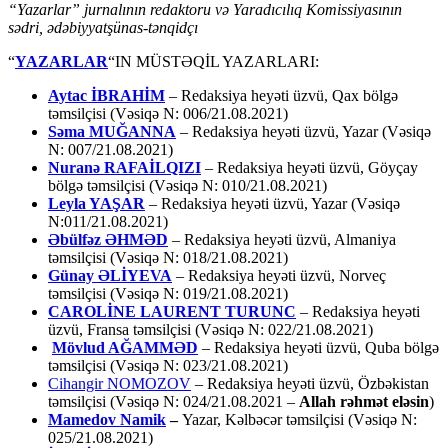
“Yazarlar” jurnalının redaktoru və Yaradıcılıq Komissiyasının
sədri, ədəbiyyatşünas-tənqidçı
“
YAZARLAR
“IN MÜSTƏQİL YAZARLARI:
Aytac İBRAHİM
– Redaksiya heyəti üzvü, Qax bölgə
təmsilçisi (Vəsiqə N: 006/21.08.2021)
Səma MUĞANNA
– Redaksiya heyəti üzvü, Yazar (Vəsiqə
N: 007/21.08.2021)
Nuranə RAFAİLQIZI
– Redaksiya heyəti üzvü, Göyçay
bölgə təmsilçisi (Vəsiqə N: 010/21.08.2021)
Leyla YAŞAR
– Redaksiya heyəti üzvü, Yazar (Vəsiqə
N:011/21.08.2021)
Əbülfəz ƏHMƏD
– Redaksiya heyəti üzvü, Almaniya
təmsilçisi (Vəsiqə N: 018/21.08.2021)
Günay ƏLİYEVA
– Redaksiya heyəti üzvü, Norveç
təmsilçisi (Vəsiqə N: 019/21.08.2021)
CAROLİNE LAURENT TURUNC
– Redaksiya heyəti
üzvü, Fransa təmsilçisi (Vəsiqə N: 022/21.08.2021)
Mövlud AĞAMMƏD
– Redaksiya heyəti üzvü, Quba bölgə
təmsilçisi (Vəsiqə N: 023/21.08.2021)
Cihangir NOMOZOV
– Redaksiya heyəti üzvü, Özbəkistan
təmsilçisi (Vəsiqə N: 024/21.08.2021 –
Allah rəhmət eləsin
)
Mamedov Namik
–
Yazar, Kəlbəcər təmsilçisi (Vəsiqə N:
025/21.08.2021)