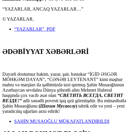
“YAZARLAR, ANCAQ YAZARLAR…”
© YAZARLAR.
“YAZARLAR” PDF
ƏDƏBİYYAT XƏBƏRLƏRİ
Dəyərli dostumuz həkim, yazar, şair, bəstəkar “İGİD ƏSGƏR
MÖHKƏM DAYAN”, “CƏNƏB LEYTENANT” kimi məşhur
mahnı və marşları ilə qəlbimizdə taxt qurmuş Şahin Musaoğlunun
Azərbaycan sevdalısı Dünya şöhrətli alim Mehmet Haberal
haqqında çox vacib əsər olan
“СВЕТИТЬ ВСЕГДА, СВЕТИТ
ВЕЗДЕ!”
adlı sənədli povesti işıq qzü görmüşdür. Bu münasibətlə
Şahin Musaoğlunu
(
Шахин Мусаоглу
)
təbrik edir və yeni – yeni
yaradıcılıq uğurları arzu edirik!
ŞAHİN MUSAOĞLU MÜKAFATLANDIRILDI