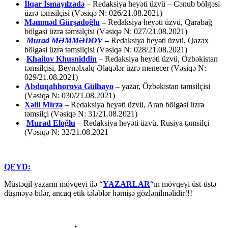
İlqar İsmayılzadə
–
Redaksiya heyəti üzvü – Cənub bölgəsi
üzrə təmsilçisi (Vəsiqə N: 026/21.08.2021)
Məmməd Gürşadoğlu
–
Redaksiya heyəti üzvü, Qarabağ
bölgəsi üzrə təmsilçisi (Vəsiqə N: 027/21.08.2021)
Murad MƏMMƏDOV
–
Redaksiya heyəti üzvü, Qazax
bölgəsi üzrə təmsilçisi (Vəsiqə N: 028/21.08.2021)
Khaitov Khusniddin
– Redaksiya heyəti üzvü, Özbəkistan
təmsilçisi, Beynəlxalq Əlaqələr üzrə menecer (Vəsiqə N:
029/21.08.2021)
Abduqahhorova Gülhayo
– yazar, Özbəkistan təmsilçisi
(Vəsiqə N: 030/21.08.2021)
Xəlil Mirzə
– Redaksiya heyəti üzvü, Aran bölgəsi üzrə
təmsilçi (Vəsiqə N: 31/21.08.2021)
Murad Eloğlu
– Redaksiya heyəti üzvü, Rusiya təmsilçi
(Vəsiqə N: 32/21.08.2021
QEYD:
Müstəqil yazarın mövqeyi ilə “
YAZARLAR
“ın mövqeyi üst-üstə
düşməyə bilər, ancaq etik tələblər həmişə gözlənilməlidir!!!