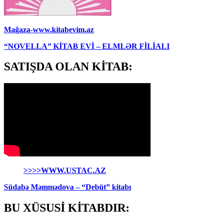
Mağaza-www.kitabevim.az
“NOVELLA” KİTAB EVİ – ELMLƏR FİLİALI
SATIŞDA OLAN KİTAB:
>>>>WWW.USTAC.AZ
Südabə Məmmədova – “Debüt” kitabı
BU XÜSUSİ KİTABDIR: