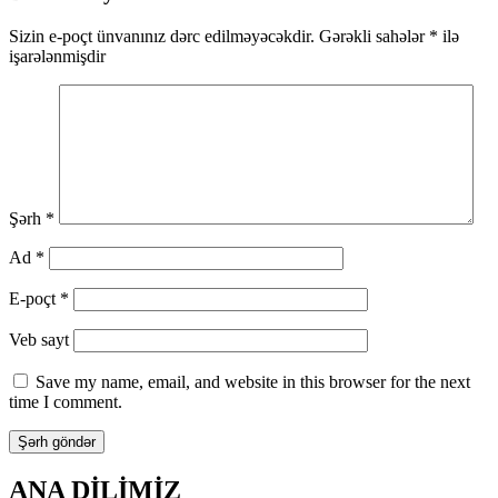
Sizin e-poçt ünvanınız dərc edilməyəcəkdir.
Gərəkli sahələr
*
ilə
işarələnmişdir
Şərh
*
Ad
*
E-poçt
*
Veb sayt
Save my name, email, and website in this browser for the next
time I comment.
ANA DİLİMİZ