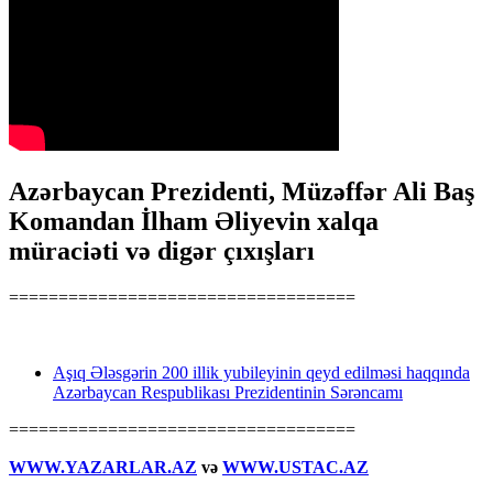
Azərbaycan Prezidenti, Müzəffər Ali Baş
Komandan İlham Əliyevin xalqa
müraciəti və digər çıxışları
===================================
Aşıq Ələsgərin 200 illik yubileyinin qeyd edilməsi haqqında
Azərbaycan Respublikası Prezidentinin Sərəncamı
===================================
WWW.YAZARLAR.AZ
və
WWW.USTAC.AZ