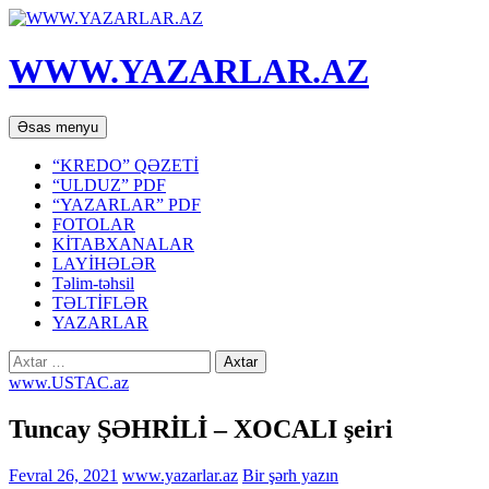
WWW.YAZARLAR.AZ
Axtar
Mühtəviyyata
Əsas menyu
keç
“KREDO” QƏZETİ
“ULDUZ” PDF
“YAZARLAR” PDF
FOTOLAR
KİTABXANALAR
LAYİHƏLƏR
Təlim-təhsil
TƏLTİFLƏR
YAZARLAR
Axtarış:
www.USTAC.az
Tuncay ŞƏHRİLİ – XOCALI şeiri
Fevral 26, 2021
www.yazarlar.az
Bir şərh yazın