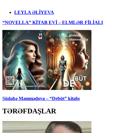
LEYLA ƏLİYEVA
“NOVELLA” KİTAB EVİ – ELMLƏR FİLİALI
Südabə Məmmədova – “Debüt” kitabı
TƏRƏFDAŞLAR