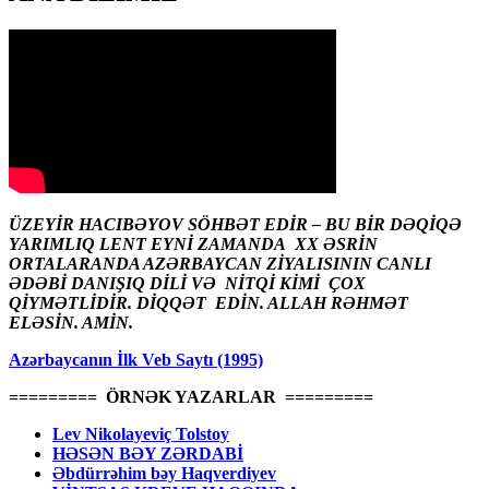
ÜZEYİR HACIBƏYOV SÖHBƏT EDİR – BU BİR DƏQİQƏ
YARIMLIQ LENT EYNİ ZAMANDA XX ƏSRİN
ORTALARANDA AZƏRBAYCAN ZİYALISININ CANLI
ƏDƏBİ DANIŞIQ DİLİ VƏ NİTQİ KİMİ ÇOX
QİYMƏTLİDİR. DİQQƏT EDİN. ALLAH RƏHMƏT
ELƏSİN. AMİN.
Azərbaycanın İlk Veb Saytı (1995)
========= ÖRNƏK YAZARLAR =========
Lev Nikolayeviç Tolstoy
HƏSƏN BƏY ZƏRDABİ
Əbdürrəhim bəy Haqverdiyev