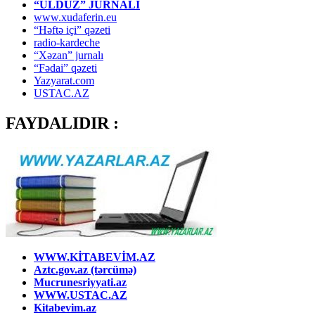
“ULDUZ” JURNALI
www.xudaferin.eu
“Həftə içi” qəzeti
radio-kardeche
“Xəzan” jurnalı
“Fədai” qəzeti
Yazyarat.com
USTAC.AZ
FAYDALIDIR :
WWW.KİTABEVİM.AZ
Aztc.gov.az (tərcümə)
Mucrunesriyyati.az
WWW.USTAC.AZ
Kitabevim.az