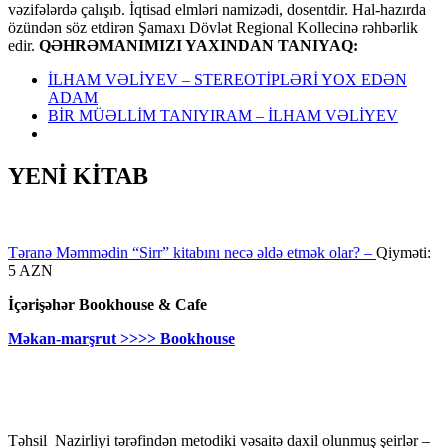
vəzifələrdə çalışıb. İqtisad elmləri namizədi, dosentdir. Hal-hazırda
özündən söz etdirən Şamaxı Dövlət Regional Kollecinə rəhbərlik
edir.
QƏHRƏMANIMIZI YAXINDAN TANIYAQ:
İLHAM VƏLİYEV – STEREOTİPLƏRİ YOX EDƏN
ADAM
BİR MÜƏLLİM TANIYIRAM – İLHAM VƏLİYEV
YENİ KİTAB
Təranə Məmmədin “Sirr” kitabını necə əldə etmək olar? –
Qiyməti:
5 AZN
İçərişəhər Bookhouse & Cafe
Məkan-marşrut >>>> Bookhouse
Təhsil Nazirliyi tərəfindən metodiki vəsaitə daxil olunmuş şeirlər –