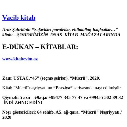
Vacib kitab
Araz Şəhrilinin “Səfəvilər: paralellər, ehtimallar, həqiqətlər…”
kitabı – ŞƏHƏRİMİZİN ƏSAS KİTAB MAĞAZALARINDA
E-DÜKAN – KİTABLAR:
www.kitabevim.az
Zaur USTAC,“45” (seçmə şeirlər), “Mücrü”, 2020.
Kitab “Mücrü”nəşriyyatının
“Poeziya”
seriyasında nəşr edilmişdir.
Qiyməti: 5 azn – Əlaqə: +99477-345-77-47 və +99455-502-89-32
İNDİ ZƏNG EDİN!
Nəşr göstəriciləri: 64 səhifə, A5, ağ-qara, “Mücrü” Nəşriyyatı /
2020