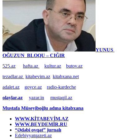
YUNUS
OĞUZUN BLOQU – CIĞIR
525.az
hafta.az
kultur.az
butov.az
tezadlar.az
kitabevim.az
kitabxana.net
adalet.az
goyce.az
radio-kardeche
olaylar.az
yazar.in
mustaqil.az
Mustafa Müseyiboğlu adına kitabxana
WWW.KİTABEVİM.AZ
WWW.BEYDEMİR.RU
“Ədəbi ovqat” jurnalı
Edebiyyatqazeti.az