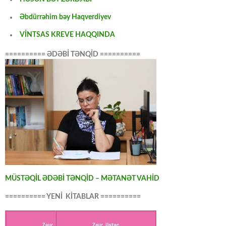
Əbdürrəhim bəy Haqverdiyev
VİNTSAS KREVE HAQQINDA
========== ƏDƏBİ TƏNQİD ==========
MÜSTƏQİL ƏDƏBİ TƏNQİD – MƏTANƏT VAHİD
========== YENİ KİTABLAR ==========