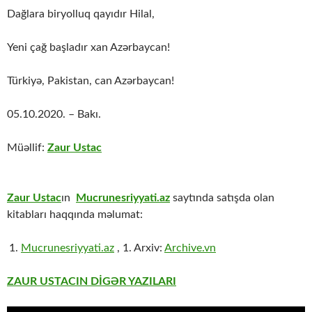
Dağlara biryolluq qayıdır Hilal,
Yeni çağ başladır xan Azərbaycan!
Türkiyə, Pakistan, can Azərbaycan!
05.10.2020. – Bakı.
Müəllif:
Zaur Ustac
Zaur Ustac
ın
Mucrunesriyyati.az
saytında satışda olan
kitabları haqqında məlumat:
Mucrunesriyyati.az
, 1. Arxiv:
Archive.vn
ZAUR USTACIN DİGƏR YAZILARI