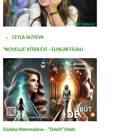
LEYLA ƏLİYEVA
“NOVELLA” KİTAB EVİ – ELMLƏR FİLİALI
Südabə Məmmədova – “Debüt” kitabı