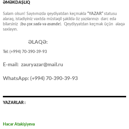
ƏMƏKDAŞLIQ
Salam olsun! Saytımızda qeydiyatdan keçməklə
“YAZAR”
statusu
alaraq, istədiyiniz vaxtda müstəqil şəkildə öz yazılarınızı dərc edə
bilərsiniz
(
bu çox sadə və asandır
).
Qeydiyyatdan keçmək üçün əlaqə
saxlayın.
ƏLAQƏ:
Tel: (+994) 70-390-39-93
E-mail: zauryazar@mail.ru
WhatsApp: (
+994
) 70-390-39-93
YAZARLAR :
Həcər Atakişiyeva