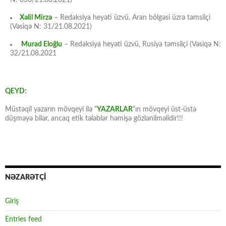
Xəlil Mirzə
– Redaksiya heyəti üzvü, Aran bölgəsi üzrə təmsilçi
(Vəsiqə N: 31/21.08.2021)
Murad Eloğlu
– Redaksiya heyəti üzvü, Rusiya təmsilçi (Vəsiqə N:
32/21.08.2021
QEYD:
Müstəqil yazarın mövqeyi ilə “
YAZARLAR
“ın mövqeyi üst-üstə
düşməyə bilər, ancaq etik tələblər həmişə gözlənilməlidir!!!
NƏZARƏTÇİ
Giriş
Entries feed