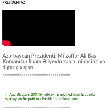
PRESİDENTAZ
Azərbaycan Prezidenti, Müzəffər Ali Baş
Komandan İlham Əliyevin xalqa müraciəti və
digər çıxışları
===================================
Aşıq Ələsgərin 200 illik yubileyinin qeyd edilməsi haqqında
Azərbaycan Respublikası Prezidentinin Sərəncamı