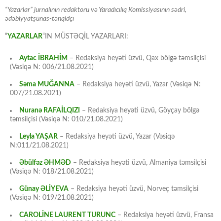
“Yazarlar” jurnalının redaktoru və Yaradıcılıq Komissiyasının sədri,
ədəbiyyatşünas-tənqidçı
“
YAZARLAR
“IN MÜSTƏQİL YAZARLARI:
Aytac İBRAHİM
– Redaksiya heyəti üzvü, Qax bölgə təmsilçisi
(Vəsiqə N: 006/21.08.2021)
Səma MUĞANNA
– Redaksiya heyəti üzvü, Yazar (Vəsiqə N:
007/21.08.2021)
Nuranə RAFAİLQIZI
– Redaksiya heyəti üzvü, Göyçay bölgə
təmsilçisi (Vəsiqə N: 010/21.08.2021)
Leyla YAŞAR
– Redaksiya heyəti üzvü, Yazar (Vəsiqə
N:011/21.08.2021)
Əbülfəz ƏHMƏD
– Redaksiya heyəti üzvü, Almaniya təmsilçisi
(Vəsiqə N: 018/21.08.2021)
Günay ƏLİYEVA
– Redaksiya heyəti üzvü, Norveç təmsilçisi
(Vəsiqə N: 019/21.08.2021)
CAROLİNE LAURENT TURUNC
– Redaksiya heyəti üzvü, Fransa