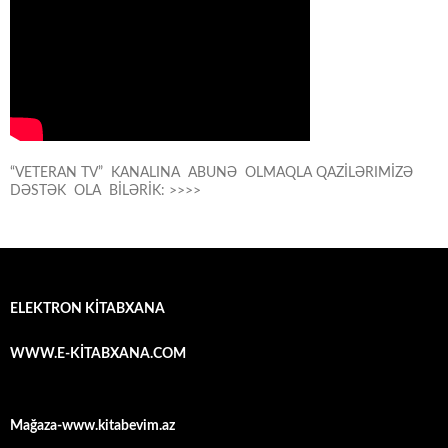
“VETERAN TV” KANALINA ABUNƏ OLMAQLA QAZİLƏRIMİZƏ
DƏSTƏK OLA BİLƏRİK: >>>>
ELEKTRON KİTABXANA
WWW.E-KİTABXANA.COM
Mağaza-www.kitabevim.az