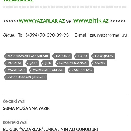
===============================================
<<<<<<
WWW.YAZARLAR.AZ
və
WWW.BİTİK.AZ
>>>>>>
Əlaqə:
Tel: (
+994
) 70-390-39-93 E-mail: zauryazar@mail.ru
AZƏRBAYCAN YAZARLARI
BARƏDƏ
FOTO
HAQQINDA
POEZİYA
ŞAİR
ŞEİR
SƏMA MUĞANNA
YAZAR
YAZARLAR
YAZARLAR JURNALI
ZAUR USTAC
ZAUR USTACIN ŞEİRLƏRİ
Yazılar
ÖNCƏKI YAZI
üzrə
SƏMA MUĞANNA YAZIR
naviqasiya
SONRAKI YAZI
BU GÜN “YAZARLAR” JURNALININ AD GÜNÜDÜR!