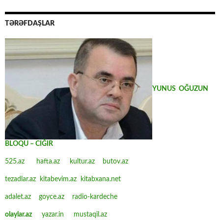
TƏRƏFDAŞLAR
YUNUS OĞUZUN
BLOQU – CIĞIR
525.az
hafta.az
kultur.az
butov.az
tezadlar.az
kitabevim.az
kitabxana.net
adalet.az
goyce.az
radio-kardeche
olaylar.az
yazar.in
mustaqil.az