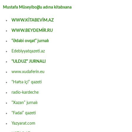
Mustafa Müseyiboğlu adına kitabxana
WWW.KİTABEVİM.AZ
WWW.BEYDEMİR.RU
“Ədəbi ovqat” jurnalı
Edebiyyatqazeti.az
“ULDUZ” JURNALI
www.xudaferin.eu
“Həftə içi” qəzeti
radio-kardeche
“Xəzan” jurnalı
“Fədai” qəzeti
Yazyarat.com