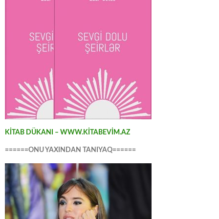
KİTAB DÜKANI – WWW.KİTABEVİM.AZ
======ONU YAXINDAN TANIYAQ======