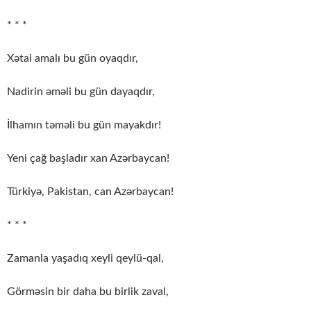
* * *
Xətai amalı bu gün oyaqdır,
Nadirin əməli bu gün dayaqdır,
İlhamın təməli bu gün mayakdır!
Yeni çağ başladır xan Azərbaycan!
Türkiyə, Pakistan, can Azərbaycan!
* * *
Zamanla yaşadıq xeyli qeylü-qal,
Görməsin bir daha bu birlik zaval,