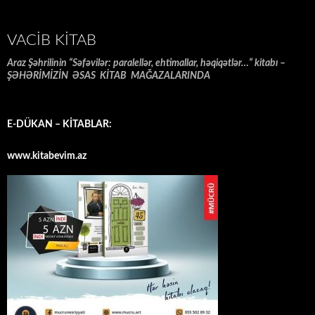
VACIB KITAB
Araz Şəhrilinin “Səfəvilər: paralellər, ehtimallar, həqiqətlər…” kitabı –
ŞƏHƏRİMİZİN ƏSAS KİTAB MAĞAZALARINDA
E-DÜKAN – KİTABLAR:
www.kitabevim.az