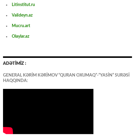
Litinstitut.ru
Valideyn.az
Mucru.art
Olaylar.az
ADƏTİMİZ :
GENERAL KƏRİM KƏRİMOV “QURAN OXUMAQ”-“YASİN” SURƏSİ
HAQQINDA: