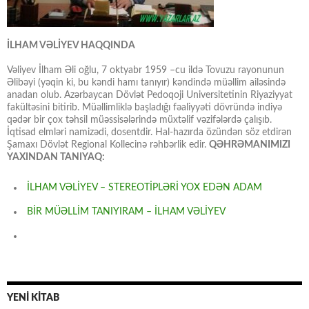
İLHAM VƏLİYEV HAQQINDA
Vəliyev İlham Əli oğlu, 7 oktyabr 1959 –cu ildə Tovuzu rayonunun
Əlibəyi (yəqin ki, bu kəndi hamı tanıyır) kəndində müəllim ailəsində
anadan olub. Azərbaycan Dövlət Pedoqoji Universitetinin Riyaziyyat
fakültəsini bitirib. Müəllimliklə başladığı fəaliyyəti dövründə indiyə
qədər bir çox təhsil müəssisələrində müxtəlif vəzifələrdə çalışıb.
İqtisad elmləri namizədi, dosentdir. Hal-hazırda özündən söz etdirən
Şamaxı Dövlət Regional Kollecinə rəhbərlik edir.
QƏHRƏMANIMIZI
YAXINDAN TANIYAQ:
İLHAM VƏLİYEV – STEREOTİPLƏRİ YOX EDƏN ADAM
BİR MÜƏLLİM TANIYIRAM – İLHAM VƏLİYEV
YENİ KİTAB