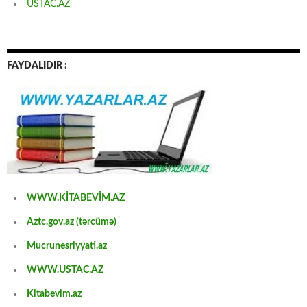
USTAC.AZ
FAYDALIDIR :
WWW.KİTABEVİM.AZ
Aztc.gov.az (tərcümə)
Mucrunesriyyati.az
WWW.USTAC.AZ
Kitabevim.az