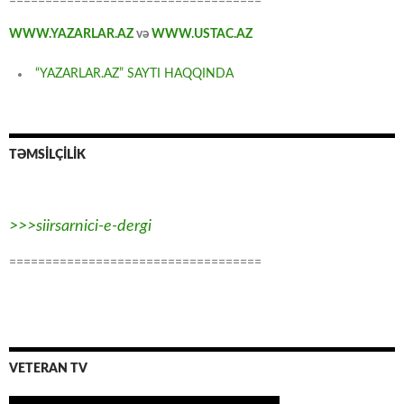
===================================
WWW.YAZARLAR.AZ
və
WWW.USTAC.AZ
“YAZARLAR.AZ” SAYTI HAQQINDA
TƏMSİLÇİLİK
>>>siirsarnici-e-dergi
===================================
VETERAN TV