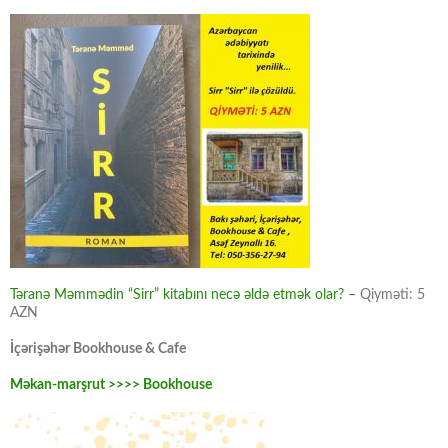
Təranə Məmmədin “Sirr” kitabını necə əldə etmək olar? –
Qiyməti: 5
AZN
İçərişəhər Bookhouse & Cafe
Məkan-marşrut >>>> Bookhouse