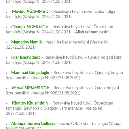
təmsilçisi (Vəsiqə N: 022/21.08.2021)
Mövlud AĞAMMƏD
– Redaksiya heyəti üzvü, Quba bölgə
təmsilçisi (Vəsiqə N: 023/21.08.2021)
Cihangir NOMOZOV
– Redaksiya heyəti üzvü, Özbəkistan
təmsilçisi (Vəsiqə N: 024/21.08.2021 –
Allah rəhmət eləsin
)
Mamedov Namik
–
Yazar, Kəlbəcər təmsilçisi (Vəsiqə N:
025/21.08.2021)
İlqar İsmayılzadə
–
Redaksiya heyəti üzvü – Cənub bölgəsi üzrə
təmsilçisi (Vəsiqə N: 026/21.08.2021)
Məmməd Gürşadoğlu
–
Redaksiya heyəti üzvü, Qarabağ bölgəsi
üzrə təmsilçisi (Vəsiqə N: 027/21.08.2021)
Murad MƏMMƏDOV
–
Redaksiya heyəti üzvü, Qazax bölgəsi
üzrə təmsilçisi (Vəsiqə N: 028/21.08.2021)
Khaitov Khusniddin
– Redaksiya heyəti üzvü, Özbəkistan
təmsilçisi, Beynəlxalq Əlaqələr üzrə menecer (Vəsiqə N:
029/21.08.2021)
Abduqahhorova Gülhayo
– yazar, Özbəkistan təmsilçisi (Vəsiqə
N: 030/21.08.2021)