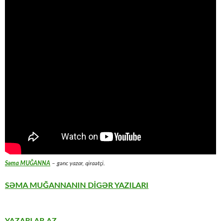
Səma MUĞANNA
– gənc yazar, qiraətçi.
SƏMA MUĞANNANIN DİGƏR YAZILARI
YAZARLAR.AZ