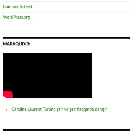
Comments feed
WordPress.org
MARAQLIDIR:
Caroline Laurent Turunc şair və şeir haqqında danışır