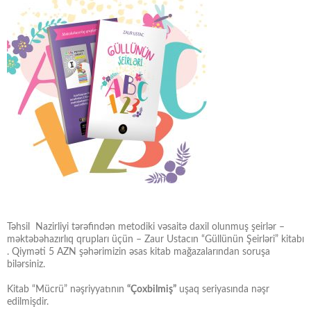
Təhsil Nazirliyi tərəfindən metodiki vəsaitə daxil olunmuş şeirlər –
məktəbəhazırlıq qrupları üçün – Zaur Ustacın “Güllünün Şeirləri” kitabı
. Qiyməti 5 AZN şəhərimizin əsas kitab mağazalarından soruşa
bilərsiniz.
Kitab “Mücrü” nəşriyyatının
“Çoxbilmiş”
uşaq seriyasında nəşr
edilmişdir.