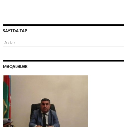
SAYTDA TAP
Axtarış:
MƏQALƏLƏR