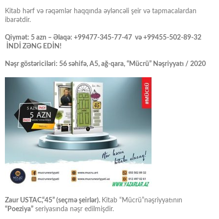
Kitab hərf və rəqəmlər haqqında əyləncəli şeir və tapmacalardan
ibarətdir.
Qiymət: 5 azn – Əlaqə: +99477-345-77-47 və +99455-502-89-32
İNDİ ZƏNG EDİN!
Nəşr göstəriciləri: 56 səhifə, A5, ağ-qara, “Mücrü” Nəşriyyatı / 2020
Zaur USTAC,“45” (seçmə şeirlər).
Kitab “Mücrü”nəşriyyatının
“Poeziya”
seriyasında nəşr edilmişdir.