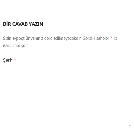
BIR CAVAB YAZIN
Sizin e-poçt ünvanınız dərc edilməyəcəkdir.
Gərəkli sahələr
*
ilə
işarələnmişdir
Şərh
*