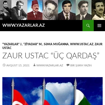
Axtar
WWW.YAZARLAR.AZ
MÜHTƏVIYYATA
ƏSAS
KEÇ
MENYU
"YAZARLAR" J.
,
"ZİYADAR" M.
,
SƏMA MUĞANNA
,
WWW.USTAC.AZ
,
ZAUR
USTAC
ZAUR USTAC “ÜÇ QARDAŞ”
AVQUST 15, 2021
WWW.YAZARLAR.AZ
BIR ŞƏRH YAZIN