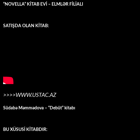
“NOVELLA” KİTAB EVİ – ELMLƏR FİLİALI
SATIŞDA OLAN KİTAB:
>>>>WWW.USTAC.AZ
Südabə Məmmədova – “Debüt” kitabı
BU XÜSUSİ KİTABDIR: