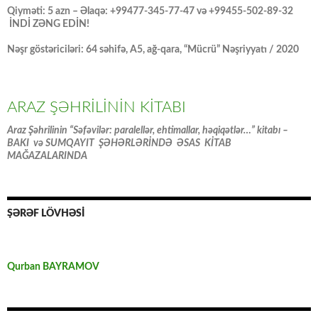
Qiyməti: 5 azn – Əlaqə: +99477-345-77-47 və +99455-502-89-32
İNDİ ZƏNG EDİN!
Nəşr göstəriciləri: 64 səhifə, A5, ağ-qara, “Mücrü” Nəşriyyatı / 2020
ARAZ ŞƏHRİLİNİN KİTABI
Araz Şəhrilinin “Səfəvilər: paralellər, ehtimallar, həqiqətlər…” kitabı –
BAKI və SUMQAYIT ŞƏHƏRLƏRİNDƏ ƏSAS KİTAB
MAĞAZALARINDA
ŞƏRƏF LÖVHƏSİ
Qurban BAYRAMOV