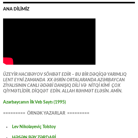
ANA DİLİMİZ
ÜZEYİR HACIBƏYOV SÖHBƏT EDİR – BU BİR DƏQİQƏ YARIMLIQ
LENT EYNİ ZAMANDA XX ƏSRİN ORTALARANDA AZƏRBAYCAN
ZİYALISININ CANLI ƏDƏBİ DANIŞIQ DİLİ VƏ NİTQİ KİMİ ÇOX
QİYMƏTLİDİR. DİQQƏT EDİN. ALLAH RƏHMƏT ELƏSİN. AMİN.
Azərbaycanın İlk Veb Saytı (1995)
========= ÖRNƏK YAZARLAR =========
Lev Nikolayeviç Tolstoy
HƏSƏN BƏY ZƏRDABİ