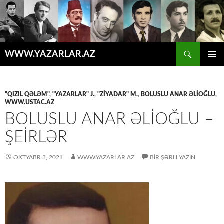
Axtar
WWW.YAZARLAR.AZ
MÜHTƏVIYYATA
ƏSAS
KEÇ
MENYU
"QIZIL QƏLƏM"
,
"YAZARLAR" J.
,
"ZİYADAR" M.
,
BOLUSLU ANAR ƏLIOĞLU
,
WWW.USTAC.AZ
BOLUSLU ANAR ƏLIOĞLU –
ŞEIRLƏR
OKTYABR 3, 2021
WWW.YAZARLAR.AZ
BIR ŞƏRH YAZIN