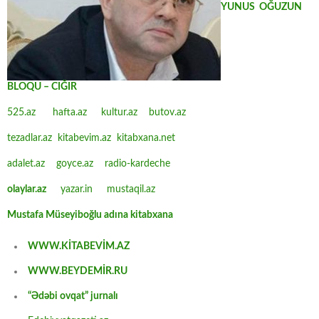
YUNUS OĞUZUN
BLOQU – CIĞIR
525.az
hafta.az
kultur.az
butov.az
tezadlar.az
kitabevim.az
kitabxana.net
adalet.az
goyce.az
radio-kardeche
olaylar.az
yazar.in
mustaqil.az
Mustafa Müseyiboğlu adına kitabxana
WWW.KİTABEVİM.AZ
WWW.BEYDEMİR.RU
“Ədəbi ovqat” jurnalı