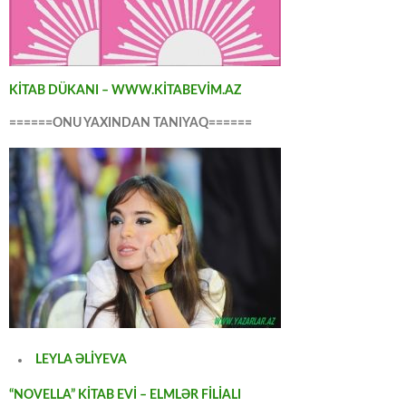
KİTAB DÜKANI – WWW.KİTABEVİM.AZ
======ONU YAXINDAN TANIYAQ======
LEYLA ƏLİYEVA
“NOVELLA” KİTAB EVİ – ELMLƏR FİLİALI