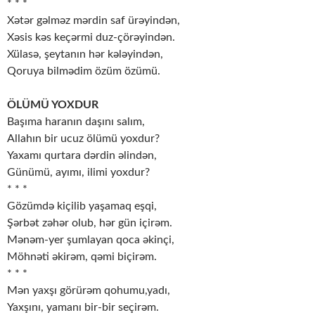
* * *
Xətər gəlməz mərdin saf ürəyindən,
Xəsis kəs keçərmi duz-çörəyindən.
Xülasə, şeytanın hər kələyindən,
Qoruya bilmədim özüm özümü.
ÖLÜMÜ YOXDUR
Başıma haranın daşını salım,
Allahın bir ucuz ölümü yoxdur?
Yaxamı qurtara dərdin əlindən,
Günümü, ayımı, ilimi yoxdur?
* * *
Gözümdə kiçilib yaşamaq eşqi,
Şərbət zəhər olub, hər gün içirəm.
Mənəm-yer şumlayan qoca əkinçi,
Möhnəti əkirəm, qəmi biçirəm.
* * *
Mən yaxşı görürəm qohumu,yadı,
Yaxşını, yamanı bir-bir seçirəm.