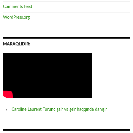
Comments feed
WordPress.org
MARAQLIDIR:
Caroline Laurent Turunc şair və şeir haqqında danışır