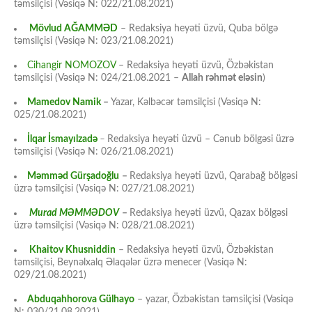
təmsilçisi (Vəsiqə N: 022/21.08.2021)
Mövlud AĞAMMƏD
– Redaksiya heyəti üzvü, Quba bölgə
təmsilçisi (Vəsiqə N: 023/21.08.2021)
Cihangir NOMOZOV
– Redaksiya heyəti üzvü, Özbəkistan
təmsilçisi (Vəsiqə N: 024/21.08.2021 –
Allah rəhmət eləsin
)
Mamedov Namik
–
Yazar, Kəlbəcər təmsilçisi (Vəsiqə N:
025/21.08.2021)
İlqar İsmayılzadə
–
Redaksiya heyəti üzvü – Cənub bölgəsi üzrə
təmsilçisi (Vəsiqə N: 026/21.08.2021)
Məmməd Gürşadoğlu
–
Redaksiya heyəti üzvü, Qarabağ bölgəsi
üzrə təmsilçisi (Vəsiqə N: 027/21.08.2021)
Murad MƏMMƏDOV
–
Redaksiya heyəti üzvü, Qazax bölgəsi
üzrə təmsilçisi (Vəsiqə N: 028/21.08.2021)
Khaitov Khusniddin
– Redaksiya heyəti üzvü, Özbəkistan
təmsilçisi, Beynəlxalq Əlaqələr üzrə menecer (Vəsiqə N:
029/21.08.2021)
Abduqahhorova Gülhayo
– yazar, Özbəkistan təmsilçisi (Vəsiqə