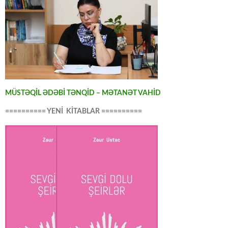
MÜSTƏQİL ƏDƏBİ TƏNQİD – MƏTANƏT VAHİD
========== YENİ KİTABLAR ==========