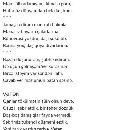
Mən sülh adamıyam, kiməsə görə,-
Hətta öz dünyamdan belə keçirəm.
* * *
Tamaşa edirəm mən ruh halımla,
Mənasız həyatın çalarlarına.
Bünövrəsi yoxdur, daşı sökülüb,
Bənna yox, daş qoya divarlarına.
* * *
Bəzən düşünürəm, şübhə edirəm,
Nə üçün gəlmişəm Yer kürəsinə?
Bircə istəyim var səndən İlahi,
Cavab ver məzlumun batan səsinə.
VƏTƏN
Qanlar tökülməsin sülh olsun deyə,
Otuz il səbr etdik, bir təhər dözdük.
Boş-boş danışıqlar fayda vermədi,
Səbrimiz tükəndi düşməni əzdik,
Yeni tarix yazdıq tarixə, Vətən.