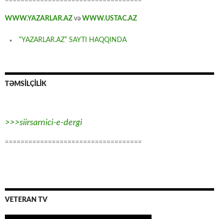
===================================
WWW.YAZARLAR.AZ
və
WWW.USTAC.AZ
“YAZARLAR.AZ” SAYTI HAQQINDA
TƏMSİLÇİLİK
>>>siirsarnici-e-dergi
===================================
VETERAN TV