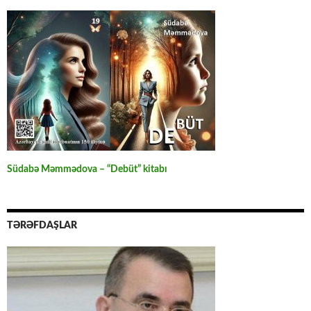
Südabə Məmmədova – “Debüt” kitabı
TƏRƏFDAŞLAR