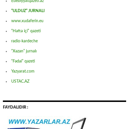
Edebiyyatqazeti.az
“ULDUZ” JURNALI
www.xudaferin.eu
“Həftə içi” qəzeti
radio-kardeche
“Xəzan” jurnalı
“Fədai” qəzeti
Yazyarat.com
USTAC.AZ
FAYDALIDIR :