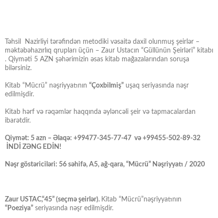
Təhsil Nazirliyi tərəfindən metodiki vəsaitə daxil olunmuş şeirlər –
məktəbəhazırlıq qrupları üçün – Zaur Ustacın “Güllünün Şeirləri” kitabı
. Qiyməti 5 AZN şəhərimizin əsas kitab mağazalarından soruşa
bilərsiniz.
Kitab “Mücrü” nəşriyyatının
“Çoxbilmiş”
uşaq seriyasında nəşr
edilmişdir.
Kitab hərf və rəqəmlər haqqında əyləncəli şeir və tapmacalardan
ibarətdir.
Qiymət: 5 azn – Əlaqə: +99477-345-77-47 və +99455-502-89-32
İNDİ ZƏNG EDİN!
Nəşr göstəriciləri: 56 səhifə, A5, ağ-qara, “Mücrü” Nəşriyyatı / 2020
Zaur USTAC,“45” (seçmə şeirlər).
Kitab “Mücrü”nəşriyyatının
“Poeziya”
seriyasında nəşr edilmişdir.