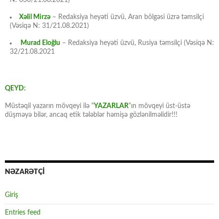
N: 030/21.08.2021)
Xəlil Mirzə
– Redaksiya heyəti üzvü, Aran bölgəsi üzrə təmsilçi
(Vəsiqə N: 31/21.08.2021)
Murad Eloğlu
– Redaksiya heyəti üzvü, Rusiya təmsilçi (Vəsiqə N:
32/21.08.2021
QEYD:
Müstəqil yazarın mövqeyi ilə “
YAZARLAR
“ın mövqeyi üst-üstə
düşməyə bilər, ancaq etik tələblər həmişə gözlənilməlidir!!!
NƏZARƏTÇİ
Giriş
Entries feed