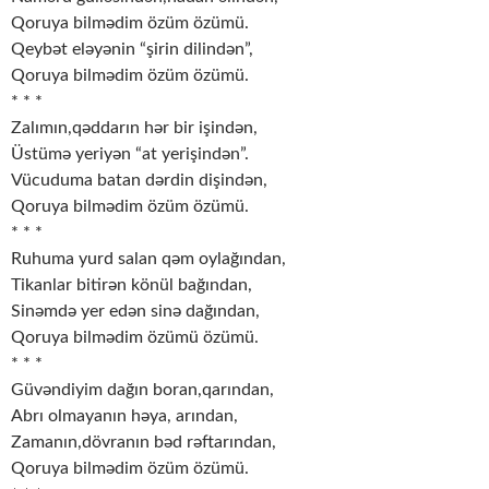
Qoruya bilmədim özüm özümü.
Qeybət eləyənin “şirin dilindən”,
Qoruya bilmədim özüm özümü.
* * *
Zalımın,qəddarın hər bir işindən,
Üstümə yeriyən “at yerişindən”.
Vücuduma batan dərdin dişindən,
Qoruya bilmədim özüm özümü.
* * *
Ruhuma yurd salan qəm oylağından,
Tikanlar bitirən könül bağından,
Sinəmdə yer edən sinə dağından,
Qoruya bilmədim özümü özümü.
* * *
Güvəndiyim dağın boran,qarından,
Abrı olmayanın həya, arından,
Zamanın,dövranın bəd rəftarından,
Qoruya bilmədim özüm özümü.