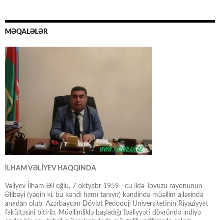
MƏQALƏLƏR
İLHAM VƏLİYEV HAQQINDA
Vəliyev İlham Əli oğlu, 7 oktyabr 1959 –cu ildə Tovuzu rayonunun
Əlibəyi (yəqin ki, bu kəndi hamı tanıyır) kəndində müəllim ailəsində
anadan olub. Azərbaycan Dövlət Pedoqoji Universitetinin Riyaziyyat
fakültəsini bitirib. Müəllimliklə başladığı fəaliyyəti dövründə indiyə