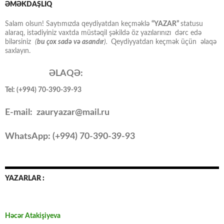
ƏMƏKDAŞLIQ
Salam olsun! Saytımızda qeydiyatdan keçməklə
“YAZAR”
statusu
alaraq, istədiyiniz vaxtda müstəqil şəkildə öz yazılarınızı dərc edə
bilərsiniz
(
bu çox sadə və asandır
).
Qeydiyyatdan keçmək üçün əlaqə
saxlayın.
ƏLAQƏ:
Tel: (+994) 70-390-39-93
E-mail: zauryazar@mail.ru
WhatsApp: (
+994
) 70-390-39-93
YAZARLAR :
Həcər Atakişiyeva