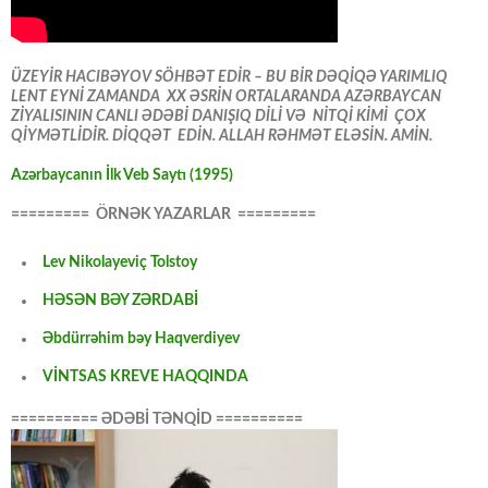
ÜZEYİR HACIBƏYOV SÖHBƏT EDİR – BU BİR DƏQİQƏ YARIMLIQ
LENT EYNİ ZAMANDA XX ƏSRİN ORTALARANDA AZƏRBAYCAN
ZİYALISININ CANLI ƏDƏBİ DANIŞIQ DİLİ VƏ NİTQİ KİMİ ÇOX
QİYMƏTLİDİR. DİQQƏT EDİN. ALLAH RƏHMƏT ELƏSİN. AMİN.
Azərbaycanın İlk Veb Saytı (1995)
========= ÖRNƏK YAZARLAR =========
Lev Nikolayeviç Tolstoy
HƏSƏN BƏY ZƏRDABİ
Əbdürrəhim bəy Haqverdiyev
VİNTSAS KREVE HAQQINDA
========== ƏDƏBİ TƏNQİD ==========