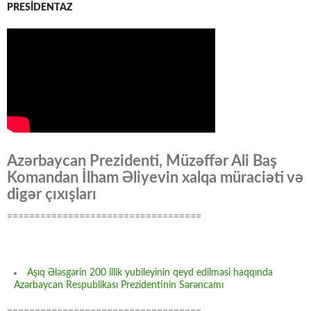
PRESİDENTAZ
Azərbaycan Prezidenti, Müzəffər Ali Baş
Komandan İlham Əliyevin xalqa müraciəti və
digər çıxışları
===================================
Aşıq Ələsgərin 200 illik yubileyinin qeyd edilməsi haqqında
Azərbaycan Respublikası Prezidentinin Sərəncamı