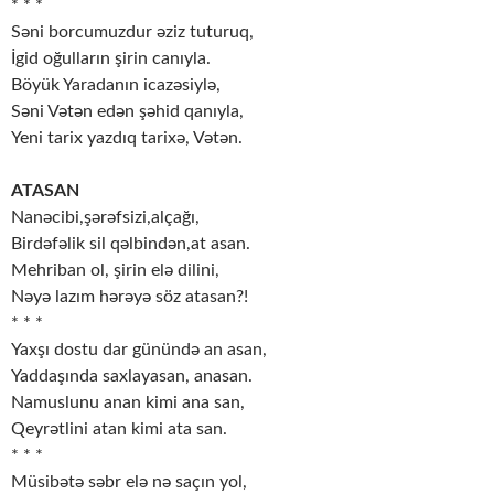
* * *
Səni borcumuzdur əziz tuturuq,
İgid oğulların şirin canıyla.
Böyük Yaradanın icazəsiylə,
Səni Vətən edən şəhid qanıyla,
Yeni tarix yazdıq tarixə, Vətən.
ATASAN
Nanəcibi,şərəfsizi,alçağı,
Birdəfəlik sil qəlbindən,at asan.
Mehriban ol, şirin elə dilini,
Nəyə lazım hərəyə söz atasan?!
* * *
Yaxşı dostu dar günündə an asan,
Yaddaşında saxlayasan, anasan.
Namuslunu anan kimi ana san,
Qeyrətlini atan kimi ata san.
* * *
Müsibətə səbr elə nə saçın yol,