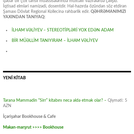
qədər bir çox təhsil müəssisələrində müxtəlif vəzifələrdə çalışıb.
İqtisad elmləri namizədi, dosentdir. Hal-hazırda özündən söz etdirən
Şamaxı Dövlət Regional Kollecinə rəhbərlik edir.
QƏHRƏMANIMIZI
YAXINDAN TANIYAQ:
İLHAM VƏLİYEV – STEREOTİPLƏRİ YOX EDƏN ADAM
BİR MÜƏLLİM TANIYIRAM – İLHAM VƏLİYEV
YENİ KİTAB
Təranə Məmmədin “Sirr” kitabını necə əldə etmək olar? –
Qiyməti: 5
AZN
İçərişəhər Bookhouse & Cafe
Məkan-marşrut >>>> Bookhouse