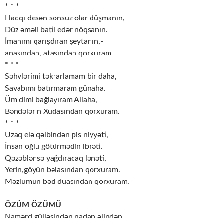
* * *
Haqqı desən sonsuz olar düşmanın,
Düz əməli batil edər nöqsanın.
İmanımı qarışdıran şeytanın,-
anasından, atasından qorxuram.
* * *
Səhvlərimi təkrarlamam bir daha,
Savabımı batırmaram günaha.
Ümidimi bağlayıram Allaha,
Bəndələrin Xudasından qorxuram.
* * *
Uzaq elə qəlbindən pis niyyəti,
İnsan oğlu götürmədin ibrəti.
Qəzəblənsə yağdıracaq lənəti,
Yerin,göyün bəlasından qorxuram.
Məzlumun bəd duasından qorxuram.
ÖZÜM ÖZÜMÜ
Namərd gülləsindən,nadan əlindən,