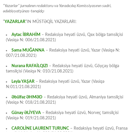
“Yazarlar” jurnalının redaktoru və Yaradıcılıq Komissiyasının sədri,
ədəbiyyatşünas-tənqidçı
“
YAZARLAR
“IN MÜSTƏQİL YAZARLARI:
Aytac İBRAHİM
– Redaksiya heyəti üzvü, Qax bölgə təmsilçisi
(Vəsiqə N: 006/21.08.2021)
Səma MUĞANNA
– Redaksiya heyəti üzvü, Yazar (Vəsiqə N:
007/21.08.2021)
Nuranə RAFAİLQIZI
– Redaksiya heyəti üzvü, Göyçay bölgə
təmsilçisi (Vəsiqə N: 010/21.08.2021)
Leyla YAŞAR
– Redaksiya heyəti üzvü, Yazar (Vəsiqə
N:011/21.08.2021)
Əbülfəz ƏHMƏD
– Redaksiya heyəti üzvü, Almaniya təmsilçisi
(Vəsiqə N: 018/21.08.2021)
Günay ƏLİYEVA
– Redaksiya heyəti üzvü, Norveç təmsilçisi
(Vəsiqə N: 019/21.08.2021)
CAROLİNE LAURENT TURUNC
– Redaksiya heyəti üzvü, Fransa