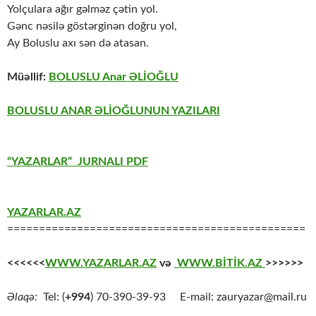
Yolçulara ağır gəlməz çətin yol.
Gənc nəsilə göstərginən doğru yol,
Ay Boluslu axı sən də atasan.
Müəllif:
BOLUSLU Anar ƏLİOĞLU
BOLUSLU ANAR ƏLİOĞLUNUN YAZILARI
“YAZARLAR” JURNALI PDF
YAZARLAR.AZ
===============================================
<<<<<<
WWW.YAZARLAR.AZ
və
WWW.BİTİK.AZ
>>>>>>
Əlaqə:
Tel: (
+994
) 70-390-39-93 E-mail: zauryazar@mail.ru