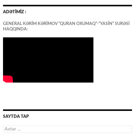
ADƏTİMİZ :
GENERAL KƏRİM KƏRİMOV “QURAN OXUMAQ”-“YASİN” SURƏSİ
HAQQINDA:
SAYTDA TAP
Axtarış: