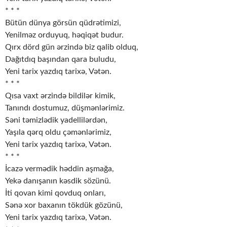
* * *
Bütün dünya görsün qüdrətimizi,
Yenilməz orduyuq, həqiqət budur.
Qırx dörd gün ərzində biz qalib olduq,
Dağıtdıq başından qara buludu,
Yeni tarix yazdıq tarixə, Vətən.
* * *
Qısa vaxt ərzində bildilər kimik,
Tanındı dostumuz, düşmənlərimiz.
Səni təmizlədik yadellilərdən,
Yaşıla qərq oldu çəmənlərimiz,
Yeni tarix yazdıq tarixə, Vətən.
* * *
İcazə vermədik həddin aşmağa,
Yekə danışanın kəsdik sözünü.
İti qovan kimi qovduq onları,
Sənə xor baxanın tökdük gözünü,
Yeni tarix yazdıq tarixə, Vətən.