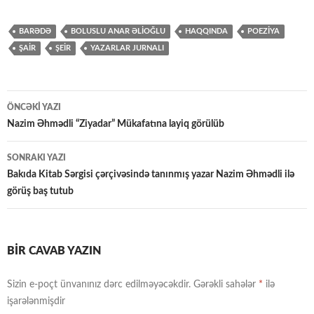
BARƏDƏ
BOLUSLU ANAR ƏLIOĞLU
HAQQINDA
POEZİYA
ŞAİR
ŞEİR
YAZARLAR JURNALI
Yazılar
ÖNCƏKI YAZI
üzrə
Nazim Əhmədli “Ziyadar” Mükafatına layiq görülüb
naviqasiya
SONRAKI YAZI
Bakıda Kitab Sərgisi çərçivəsində tanınmış yazar Nazim Əhmədli ilə
görüş baş tutub
BIR CAVAB YAZIN
Sizin e-poçt ünvanınız dərc edilməyəcəkdir.
Gərəkli sahələr
*
ilə
işarələnmişdir