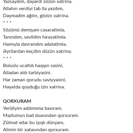
Yazsaydım, dəyərdi sözün xətrinə.
Allahın verdiyi təb ilə yazdım,
Dəymədim ağılın, gözün xətrinə.
* * *
Sözümü demişəm cəsarətimlə,
Tanındım, sevildim fərasətimlə.
Hamıyla davrandım ədalətimlə,
Əyrilərdən keçdim düzün xətrinə.
* * *
Boluslu ucaltdı haqqın səsini,
Ailədən alıb tərbiyəsini.
Hər zaman qorudu səviyyəsini,
Həyatda qoyduğu izin xətrinə.
QORXURAM
Yeridiyim addımıma baxıram,
Məzlumun bəd duasından qorxuram.
Zülmət edər bu işıqlı dünyanı,
Alimin bir xətasından qorxuram.