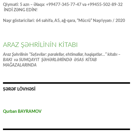
Qiyməti: 5 azn – Əlaqə: +99477-345-77-47 və +99455-502-89-32
İNDİ ZƏNG EDİN!
Nəşr göstəriciləri: 64 səhifə, A5, ağ-qara, “Mücrü” Nəşriyyatı / 2020
ARAZ ŞƏHRİLİNİN KİTABI
Araz Şəhrilinin “Səfəvilər: paralellər, ehtimallar, həqiqətlər…” kitabı –
BAKI və SUMQAYIT ŞƏHƏRLƏRİNDƏ ƏSAS KİTAB
MAĞAZALARINDA
ŞƏRƏF LÖVHƏSİ
Qurban BAYRAMOV