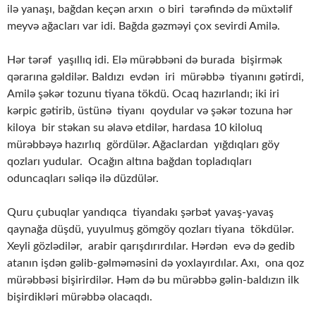
ilə yanaşı, bağdan keçən arxın o biri tərəfində də müxtəlif
meyvə ağacları var idi. Bağda gəzməyi çox sevirdi Amilə.
Hər tərəf yaşıllıq idi. Elə mürəbbəni də burada bişirmək
qərarına gəldilər. Baldızı evdən iri mürəbbə tiyanını gətirdi,
Amilə şəkər tozunu tiyana tökdü. Ocaq hazırlandı; iki iri
kərpic gətirib, üstünə tiyanı qoydular və şəkər tozuna hər
kiloya bir stəkan su əlavə etdilər, hardasa 10 kiloluq
mürəbbəyə hazırlıq gördülər. Ağaclardan yığdıqları göy
qozları yudular. Ocağın altına bağdan topladıqları
oduncaqları səliqə ilə düzdülər.
Quru çubuqlar yandıqca tiyandakı şərbət yavaş-yavaş
qaynağa düşdü, yuyulmuş gömgöy qozları tiyana tökdülər.
Xeyli gözlədilər, arabir qarışdırırdılar. Hərdən evə də gedib
atanın işdən gəlib-gəlməməsini də yoxlayırdılar. Axı, ona qoz
mürəbbəsi bişirirdilər. Həm də bu mürəbbə gəlin-baldızın ilk
bişirdikləri mürəbbə olacaqdı.