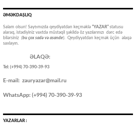
ƏMƏKDAŞLIQ
Salam olsun! Saytımızda qeydiyatdan keçməklə
“YAZAR”
statusu
alaraq, istədiyiniz vaxtda müstəqil şəkildə öz yazılarınızı dərc edə
bilərsiniz
(
bu çox sadə və asandır
).
Qeydiyyatdan keçmək üçün əlaqə
saxlayın.
ƏLAQƏ:
Tel: (+994) 70-390-39-93
E-mail: zauryazar@mail.ru
WhatsApp: (
+994
) 70-390-39-93
YAZARLAR :