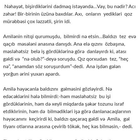
Nəhayət, bişirdiklərini dadmaq istəyəndə…Vay, bu nədir? Acı
zəhər! Bir-birinin üzünə baxdılar. Axı, onların yedikləri qoz
mürəbbəsi çox ləzzətli, şirin idi.
Amilənin nitqi qurumuşdu, bilmirdi nə etsin…Baldızı tez evə
qaçıb məsələni anasına danışdı. Ana elə qızını özbaşına,
məsləhətsiz belə iş gördüklərinə görə danlayırdı ki, atası
gəldi və “nə olub?”-deyə soruşdu. Qız qorxudan tez, “heç
nə”, “anamdan söz soruşurdum”-dedi. Ana işdən gələn
yorğun ərini yuxarı apardı.
Amilə həyəcanla baldızını gəlməsini gözləyirdi. Nə
edəcəklərini hələ bilmirdi:-həm məsləhətsiz bu işi
gördüklərinin, həm də xeyli miqdarda şəkər tozunu israf
etdiklırinin, həm də bilmədikləri işə görə danlanacaqlarının
həyəcanını keçirirdi ki, baldızı qaçaraq gəldi və Amilə, gəl
tiyanı otlarına arasına çevirib tökək, heç kəs bilməsin,- dedi.