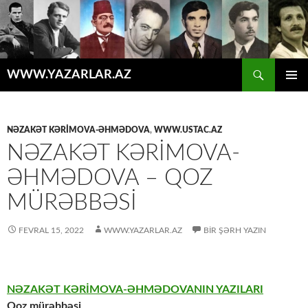
Axtar
WWW.YAZARLAR.AZ
MÜHTƏVIYYATA
ƏSAS
KEÇ
MENYU
NƏZAKƏT KƏRIMOVA-ƏHMƏDOVA
,
WWW.USTAC.AZ
NƏZAKƏT KƏRİMOVA-
ƏHMƏDOVA – QOZ
MÜRƏBBƏSİ
FEVRAL 15, 2022
WWW.YAZARLAR.AZ
BIR ŞƏRH YAZIN
NƏZAKƏT KƏRİMOVA-ƏHMƏDOVANIN YAZILARI
Qoz mürəbbəsi