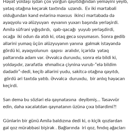
Həyat yoldaşı işdən çox yorğun qayıtdığından yeməyini yeyib,
yataq otağına keçərək taxtında uzandı. Ev iki mərtəbəli
olduğundan kənd evlərinə məxsus ikinci mərtəbədə də
ayaqyolu və əlüzyuyan eyvanın yuxarı başında yerləşirdi.
Amilə süfrəni yığışdırdı, qab-qacağı yuyub yerləşdirdi,
ocağa iki odun da atdı ki, otaq gecə soyumasın. Sonra gedib
əllərini yumaq üçün əlüzyuyanın yanına gəlmək istəyəndə
gördü ki, ayaqyolunun qapısı aralıdır, içəridə yataq
paltarında adam var. Əvvəlcə duruxdu, sonra elə bildi ki,
yoldaşıdır, zarafatla ehmallıca çiyninə vurub-“elə bildim
dədədir”-dedi, keçib əllərini yudu, sakitcə otağına qayıtdı,
gördü əri taxtda yatıb. Əvvəlcə duruxdu, bir anlıq həyəcan
keçirdi.
Sən demə bu sözləri elə qaynatasına deyibmiş… Təsəvvür
edin, daha xəcalətdən qaynatanın üzünə çıxa bilərdimi?!
Günlərin bir günü Amilə baldızına dedi ki, o kiçik qozlardan
gəl qoz mürəbbəsi bişirək . Bağlarında iri qoz, fındıq ağacları