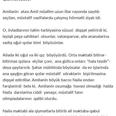
Amilənin atası Amil müəllim uzun illər rayonda sayılıb
seçilən, müxtəlif vəzifələrdə çalışmış hörmətli ziyalı idi.
O, övladlarının təlim-tərbiyəsinə xüsusi diqqət yetirirdi ki,
layiqli peşə sahibləri olsunlar, vətənpərvər, ailə ənənələrinə
sadiq oğul-qızlar kimi böyüsünlər.
Ailədə iki oğul və iki qız böyüyürdü. Orta məktəbi bitirər-
bitirməz qızlara elçilər çıxır, ana gizlicə onları: “hələ tezdir”-
deyə qaytarırdı. Şəhər mühitində böyüsələr də ev işlərində
ana qayğısı görən qızlar müxtəlif xörəklərin bişirilməsinə
diqqət edirdilər. Amilənin böyük bacısı Nailə ondan
fərqlənirdi belə ki, Amilənin oxumağa həvəsi olmadığı halda
Nailə dərslərinə ciddi yanaşır, müxtəlif fənn
olimpiadalarının qalibi olurdu.
Nailə məktəbi əla qiymətlərlə bitirib ali məktəbə qəbul