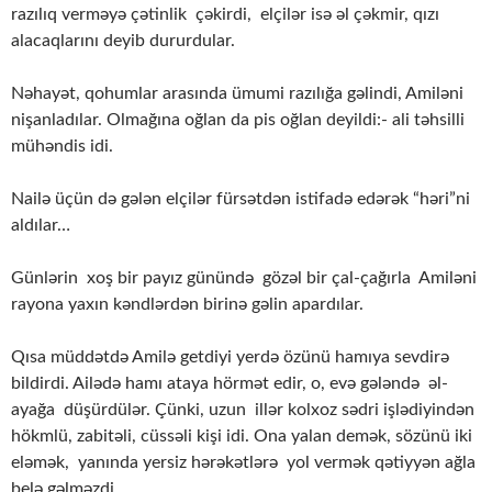
razılıq verməyə çətinlik çəkirdi, elçilər isə əl çəkmir, qızı
alacaqlarını deyib dururdular.
Nəhayət, qohumlar arasında ümumi razılığa gəlindi, Amiləni
nişanladılar. Olmağına oğlan da pis oğlan deyildi:- ali təhsilli
mühəndis idi.
Nailə üçün də gələn elçilər fürsətdən istifadə edərək “həri”ni
aldılar…
Günlərin xoş bir payız günündə gözəl bir çal-çağırla Amiləni
rayona yaxın kəndlərdən birinə gəlin apardılar.
Qısa müddətdə Amilə getdiyi yerdə özünü hamıya sevdirə
bildirdi. Ailədə hamı ataya hörmət edir, o, evə gələndə əl-
ayağa düşürdülər. Çünki, uzun illər kolxoz sədri işlədiyindən
hökmlü, zabitəli, cüssəli kişi idi. Ona yalan demək, sözünü iki
eləmək, yanında yersiz hərəkətlərə yol vermək qətiyyən ağla
belə gəlməzdi.