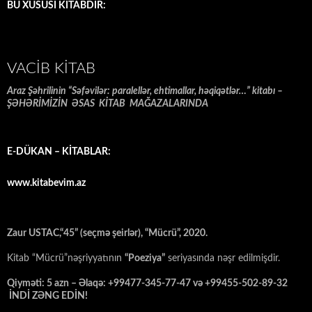
BU XÜSUSİ KİTABDIR:
VACIB KITAB
Araz Şəhrilinin “Səfəvilər: paralellər, ehtimallar, həqiqətlər…” kitabı –
ŞƏHƏRİMİZİN ƏSAS KİTAB MAĞAZALARINDA
E-DÜKAN – KİTABLAR:
www.kitabevim.az
Zaur USTAC,“45” (seçmə şeirlər), “Mücrü”, 2020.
Kitab “Mücrü”nəşriyyatının
“Poeziya”
seriyasında nəşr edilmişdir.
Qiyməti: 5 azn – Əlaqə: +99477-345-77-47 və +99455-502-89-32
İNDİ ZƏNG EDİN!