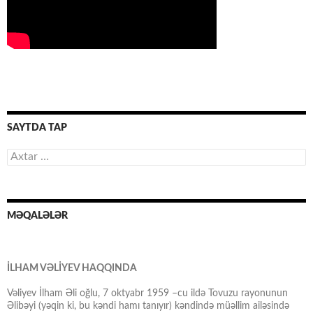
SAYTDA TAP
Axtarış:
MƏQALƏLƏR
İLHAM VƏLİYEV HAQQINDA
Vəliyev İlham Əli oğlu, 7 oktyabr 1959 –cu ildə Tovuzu rayonunun
Əlibəyi (yəqin ki, bu kəndi hamı tanıyır) kəndində müəllim ailəsində