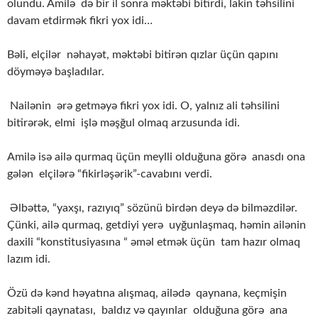
olundu. Amilə də bir il sonra məktəbi bitirdi, lakin təhsilini
davam etdirmək fikri yox idi…
Bəli, elçilər nəhayət, məktəbi bitirən qızlar üçün qapını
döyməyə başladılar.
Nailənin ərə getməyə fikri yox idi. O, yalnız ali təhsilini
bitirərək, elmi işlə məşğul olmaq arzusunda idi.
Amilə isə ailə qurmaq üçün meylli olduğuna görə anasdı ona
gələn elçilərə “fikirləşərik”-cavabını verdi.
Əlbəttə, “yaxşı, razıyıq” sözünü birdən deyə də bilməzdilər.
Çünki, ailə qurmaq, getdiyi yerə uyğunlaşmaq, həmin ailənin
daxili “konstitusiyasına “ əməl etmək üçün tam hazır olmaq
lazım idi.
Özü də kənd həyatına alışmaq, ailədə qaynana, keçmişin
zabitəli qaynatası, baldız və qayınlar olduğuna görə ana