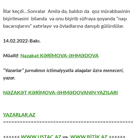
İllər keçdi…Sonralar Amilə də, baldızı da qoz mürəbbəsinin
bişirilməsini biləndə və onu bişirib süfrəyə qoyanda “naşı
bacarıqlarını” xatırlayır və övladlarına danışıb gülürdülər.
14.02.2022-Bakı.
Müəllif:
Nəzakət KƏRİMOVA-ƏHMƏDOVA
“Yazarlar” jurnalının ictimaiyyətlə əlaqələr üzrə meneceri,
yazar.
NƏZAKƏT KƏRİMOVA-ƏHMƏDOVANIN YAZILARI
YAZARLAR.AZ
===============================================
<<<<<<
WWW.USTAC.AZ
və
WWW.BİTİK.AZ
>>>>>>