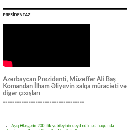
PRESİDENTAZ
Azərbaycan Prezidenti, Müzəffər Ali Baş
Komandan İlham Əliyevin xalqa müraciəti və
digər çıxışları
===================================
Aşıq Ələsgərin 200 illik yubileyinin qeyd edilməsi haqqında