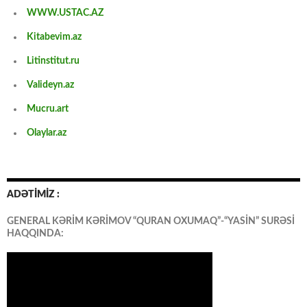
WWW.USTAC.AZ
Kitabevim.az
Litinstitut.ru
Valideyn.az
Mucru.art
Olaylar.az
ADƏTİMİZ :
GENERAL KƏRİM KƏRİMOV “QURAN OXUMAQ”-“YASİN” SURƏSİ
HAQQINDA: