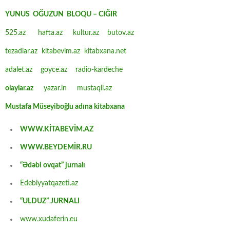
YUNUS OĞUZUN BLOQU – CIĞIR
525.az
hafta.az
kultur.az
butov.az
tezadlar.az
kitabevim.az
kitabxana.net
adalet.az
goyce.az
radio-kardeche
olaylar.az
yazar.in
mustaqil.az
Mustafa Müseyiboğlu adına kitabxana
WWW.KİTABEVİM.AZ
WWW.BEYDEMİR.RU
“Ədəbi ovqat” jurnalı
Edebiyyatqazeti.az
“ULDUZ” JURNALI
www.xudaferin.eu