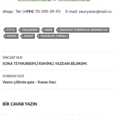
Əlaqə:
Tel: (
+994
) 70-390-39-93 E-mail: zauryazar@mail.ru
FOTO
HAQQINDA
NƏSR
NƏZAKƏT KƏRIMOVA-ƏHMƏDOVA
PROZA
YAZAR
YAZARLAR JURNALI
Yazılar
ÖNCƏKI YAZI
üzrə
SONA TEYMURBƏYLİ RƏHİMLİ. YAZDAN BİLƏRƏM.
naviqasiya
SONRAKI YAZI
Vaxtın çölündə qəza – Kənan Hacı
BIR CAVAB YAZIN