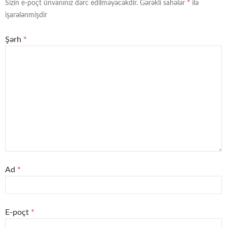
Sizin e-poçt ünvanınız dərc edilməyəcəkdir.
Gərəkli sahələr
*
ilə
işarələnmişdir
Şərh
*
Ad
*
E-poçt
*