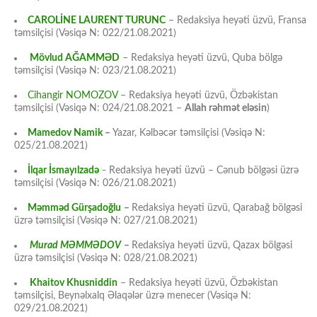
CAROLİNE LAURENT TURUNC
– Redaksiya heyəti üzvü, Fransa
təmsilçisi (Vəsiqə N: 022/21.08.2021)
Mövlud AĞAMMƏD
– Redaksiya heyəti üzvü, Quba bölgə
təmsilçisi (Vəsiqə N: 023/21.08.2021)
Cihangir NOMOZOV
– Redaksiya heyəti üzvü, Özbəkistan
təmsilçisi (Vəsiqə N: 024/21.08.2021 –
Allah rəhmət eləsin
)
Mamedov Namik
–
Yazar, Kəlbəcər təmsilçisi (Vəsiqə N:
025/21.08.2021)
İlqar İsmayılzadə
–
Redaksiya heyəti üzvü – Cənub bölgəsi üzrə
təmsilçisi (Vəsiqə N: 026/21.08.2021)
Məmməd Gürşadoğlu
–
Redaksiya heyəti üzvü, Qarabağ bölgəsi
üzrə təmsilçisi (Vəsiqə N: 027/21.08.2021)
Murad MƏMMƏDOV
–
Redaksiya heyəti üzvü, Qazax bölgəsi
üzrə təmsilçisi (Vəsiqə N: 028/21.08.2021)
Khaitov Khusniddin
– Redaksiya heyəti üzvü, Özbəkistan
təmsilçisi, Beynəlxalq Əlaqələr üzrə menecer (Vəsiqə N:
029/21.08.2021)