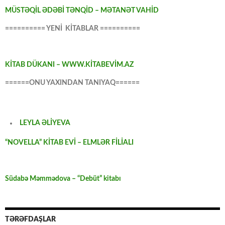
MÜSTƏQİL ƏDƏBİ TƏNQİD – MƏTANƏT VAHİD
========== YENİ KİTABLAR ==========
KİTAB DÜKANI – WWW.KİTABEVİM.AZ
======ONU YAXINDAN TANIYAQ======
LEYLA ƏLİYEVA
“NOVELLA” KİTAB EVİ – ELMLƏR FİLİALI
Südabə Məmmədova – “Debüt” kitabı
TƏRƏFDAŞLAR