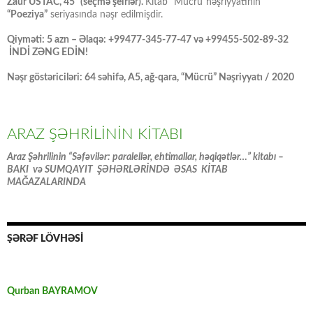
Zaur USTAC,“45” (seçmə şeirlər).
Kitab “Mücrü”nəşriyyatının
“Poeziya”
seriyasında nəşr edilmişdir.
Qiyməti: 5 azn – Əlaqə: +99477-345-77-47 və +99455-502-89-32
İNDİ ZƏNG EDİN!
Nəşr göstəriciləri: 64 səhifə, A5, ağ-qara, “Mücrü” Nəşriyyatı / 2020
ARAZ ŞƏHRİLİNİN KİTABI
Araz Şəhrilinin “Səfəvilər: paralellər, ehtimallar, həqiqətlər…” kitabı –
BAKI və SUMQAYIT ŞƏHƏRLƏRİNDƏ ƏSAS KİTAB
MAĞAZALARINDA
ŞƏRƏF LÖVHƏSİ
Qurban BAYRAMOV