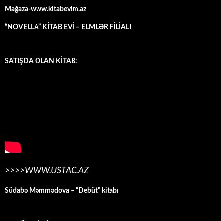
Mağaza-www.kitabevim.az
“NOVELLA” KİTAB EVİ – ELMLƏR FİLİALI
SATIŞDA OLAN KİTAB:
>>>>WWW.USTAC.AZ
Südabə Məmmədova – “Debüt” kitabı