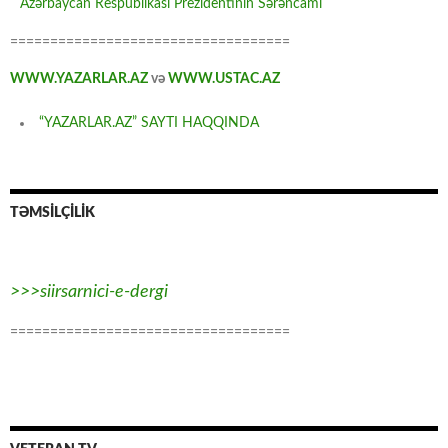
Azərbaycan Respublikası Prezidentinin Sərəncamı
===================================
WWW.YAZARLAR.AZ
və
WWW.USTAC.AZ
“YAZARLAR.AZ” SAYTI HAQQINDA
TƏMSİLÇİLİK
>>>siirsarnici-e-dergi
===================================