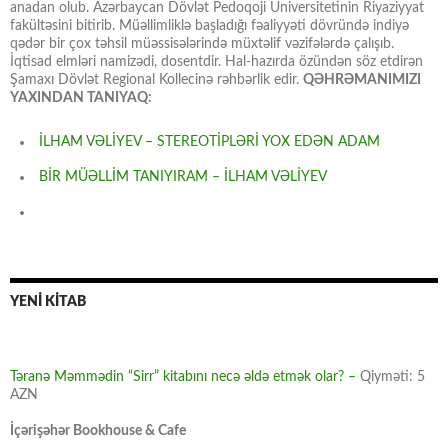
anadan olub. Azərbaycan Dövlət Pedoqoji Universitetinin Riyaziyyat
fakültəsini bitirib. Müəllimliklə başladığı fəaliyyəti dövründə indiyə
qədər bir çox təhsil müəssisələrində müxtəlif vəzifələrdə çalışıb.
İqtisad elmləri namizədi, dosentdir. Hal-hazırda özündən söz etdirən
Şamaxı Dövlət Regional Kollecinə rəhbərlik edir.
QƏHRƏMANIMIZI
YAXINDAN TANIYAQ:
İLHAM VƏLİYEV – STEREOTİPLƏRİ YOX EDƏN ADAM
BİR MÜƏLLİM TANIYIRAM – İLHAM VƏLİYEV
YENİ KİTAB
Təranə Məmmədin “Sirr” kitabını necə əldə etmək olar? –
Qiyməti: 5
AZN
İçərişəhər Bookhouse & Cafe