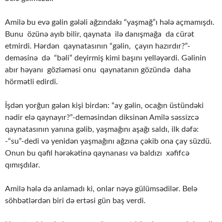
Amilə bu evə gəlin gələli ağzındakı “yaşmağ”ı hələ açmamışdı.
Bunu özünə ayıb bilir, qaynata ilə danışmağa da cürət
etmirdi. Hərdən qaynatasının “gəlin, çayın hazırdır?”-
deməsinə də “bəli” deyirmiş kimi başını yelləyərdi. Gəlinin
abır həyanı gözləməsi onu qaynatanın gözündə daha
hörmətli edirdi.
İşdən yorğun gələn kişi birdən: “ay gəlin, ocağın üstündəki
nədir elə qaynayır?”-deməsindən diksinən Amilə səssizcə
qaynatasının yanına gəlib, yaşmağını aşağı saldı, ilk dəfə:
-“su”-dedi və yenidən yaşmağını ağzına çəkib ona çay süzdü.
Onun bu qəfil hərəkətinə qaynanası və baldızı xəfifcə
qımışdılar.
Amilə hələ də anlamadı ki, onlar nəyə gülümsədilər. Belə
söhbətlərdən biri də ertəsi gün baş verdi.