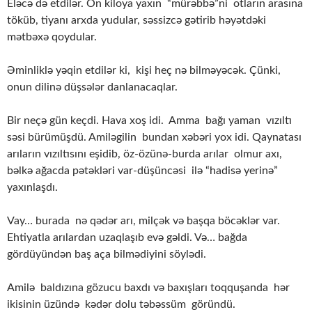
Eləcə də etdilər. On kiloya yaxın “mürəbbə”ni otların arasına
töküb, tiyanı arxda yudular, səssizcə gətirib həyətdəki
mətbəxə qoydular.
Əminliklə yəqin etdilər ki, kişi heç nə bilməyəcək. Çünki,
onun dilinə düşsələr danlanacaqlar.
Bir neçə gün keçdi. Hava xoş idi. Amma bağı yaman vızıltı
səsi bürümüşdü. Amiləgilin bundan xəbəri yox idi. Qaynatası
arıların vızıltısını eşidib, öz-özünə-burda arılar olmur axı,
bəlkə ağacda pətəkləri var-düşüncəsi ilə “hadisə yerinə”
yaxınlaşdı.
Vay… burada nə qədər arı, milçək və başqa böcəklər var.
Ehtiyatla arılardan uzaqlaşıb evə gəldi. Və… bağda
gördüyündən baş aça bilmədiyini söylədi.
Amilə baldızına gözucu baxdı və baxışları toqquşanda hər
ikisinin üzündə kədər dolu təbəssüm göründü.