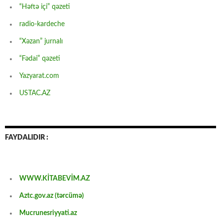
“Həftə içi” qəzeti
radio-kardeche
“Xəzan” jurnalı
“Fədai” qəzeti
Yazyarat.com
USTAC.AZ
FAYDALIDIR :
WWW.KİTABEVİM.AZ
Aztc.gov.az (tərcümə)
Mucrunesriyyati.az