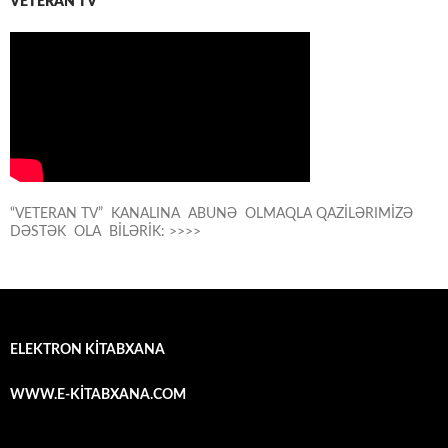
VETERAN TV
“VETERAN TV” KANALINA ABUNƏ OLMAQLA QAZİLƏRIMİZƏ
DƏSTƏK OLA BİLƏRİK: >>>>
ELEKTRON KİTABXANA
WWW.E-KİTABXANA.COM