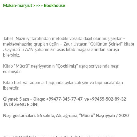
Məkan-marşrut >>>> Bookhouse
Təhsil Nazirliyi tərəfindən metodiki vəsaitə daxil olunmuş şeirlər –
məktəbəhazırlıq qrupları üçün – Zaur Ustacın “Güllünün Şeirləri” kitabı
. Qiyməti 5 AZN şəhərimizin əsas kitab mağazalarından soruşa
bilərsiniz.
Kitab “Mücrü” nəşriyyatının
“Çoxbilmiş”
uşaq seriyasında nəşr
edilmişdir.
Kitab hərf və rəqəmlər haqqında əyləncəli şeir və tapmacalardan
ibarətdir.
Qiymət: 5 azn – Əlaqə: +99477-345-77-47 və +99455-502-89-32
İNDİ ZƏNG EDİN!
Nəşr göstəriciləri: 56 səhifə, A5, ağ-qara, “Mücrü” Nəşriyyatı / 2020