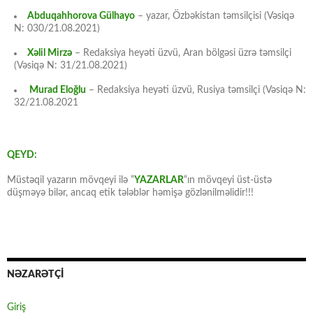
Abduqahhorova Gülhayo
– yazar, Özbəkistan təmsilçisi (Vəsiqə
N: 030/21.08.2021)
Xəlil Mirzə
– Redaksiya heyəti üzvü, Aran bölgəsi üzrə təmsilçi
(Vəsiqə N: 31/21.08.2021)
Murad Eloğlu
– Redaksiya heyəti üzvü, Rusiya təmsilçi (Vəsiqə N:
32/21.08.2021
QEYD:
Müstəqil yazarın mövqeyi ilə “
YAZARLAR
“ın mövqeyi üst-üstə
düşməyə bilər, ancaq etik tələblər həmişə gözlənilməlidir!!!
NƏZARƏTÇİ
Giriş