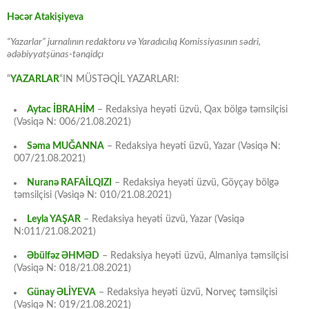
Həcər Atakişiyeva
“Yazarlar” jurnalının redaktoru və Yaradıcılıq Komissiyasının sədri,
ədəbiyyatşünas-tənqidçı
“
YAZARLAR
“IN MÜSTƏQİL YAZARLARI:
Aytac İBRAHİM
– Redaksiya heyəti üzvü, Qax bölgə təmsilçisi
(Vəsiqə N: 006/21.08.2021)
Səma MUĞANNA
– Redaksiya heyəti üzvü, Yazar (Vəsiqə N:
007/21.08.2021)
Nuranə RAFAİLQIZI
– Redaksiya heyəti üzvü, Göyçay bölgə
təmsilçisi (Vəsiqə N: 010/21.08.2021)
Leyla YAŞAR
– Redaksiya heyəti üzvü, Yazar (Vəsiqə
N:011/21.08.2021)
Əbülfəz ƏHMƏD
– Redaksiya heyəti üzvü, Almaniya təmsilçisi
(Vəsiqə N: 018/21.08.2021)
Günay ƏLİYEVA
– Redaksiya heyəti üzvü, Norveç təmsilçisi
(Vəsiqə N: 019/21.08.2021)