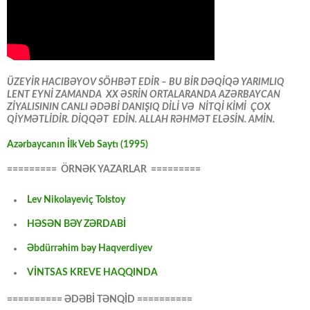
ÜZEYİR HACIBƏYOV SÖHBƏT EDİR – BU BİR DƏQİQƏ YARIMLIQ
LENT EYNİ ZAMANDA XX ƏSRİN ORTALARANDA AZƏRBAYCAN
ZİYALISININ CANLI ƏDƏBİ DANIŞIQ DİLİ VƏ NİTQİ KİMİ ÇOX
QİYMƏTLİDİR. DİQQƏT EDİN. ALLAH RƏHMƏT ELƏSİN. AMİN.
Azərbaycanın İlk Veb Saytı (1995)
========= ÖRNƏK YAZARLAR =========
Lev Nikolayeviç Tolstoy
HƏSƏN BƏY ZƏRDABİ
Əbdürrəhim bəy Haqverdiyev
VİNTSAS KREVE HAQQINDA
========== ƏDƏBİ TƏNQİD ==========