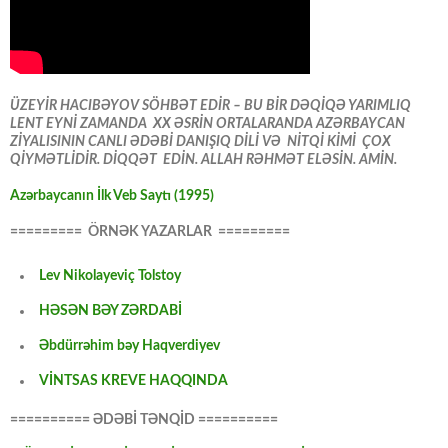
ÜZEYİR HACIBƏYOV SÖHBƏT EDİR – BU BİR DƏQİQƏ YARIMLIQ
LENT EYNİ ZAMANDA XX ƏSRİN ORTALARANDA AZƏRBAYCAN
ZİYALISININ CANLI ƏDƏBİ DANIŞIQ DİLİ VƏ NİTQİ KİMİ ÇOX
QİYMƏTLİDİR. DİQQƏT EDİN. ALLAH RƏHMƏT ELƏSİN. AMİN.
Azərbaycanın İlk Veb Saytı (1995)
========= ÖRNƏK YAZARLAR =========
Lev Nikolayeviç Tolstoy
HƏSƏN BƏY ZƏRDABİ
Əbdürrəhim bəy Haqverdiyev
VİNTSAS KREVE HAQQINDA
========== ƏDƏBİ TƏNQİD ==========