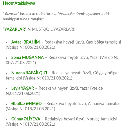
Həcər Atakişiyeva
“Yazarlar” jurnalının redaktoru və Yaradıcılıq Komissiyasının sədri,
ədəbiyyatşünas-tənqidçı
“
YAZARLAR
“IN MÜSTƏQİL YAZARLARI:
Aytac İBRAHİM
– Redaksiya heyəti üzvü, Qax bölgə təmsilçisi
(Vəsiqə N: 006/21.08.2021)
Səma MUĞANNA
– Redaksiya heyəti üzvü, Yazar (Vəsiqə N:
007/21.08.2021)
Nuranə RAFAİLQIZI
– Redaksiya heyəti üzvü, Göyçay bölgə
təmsilçisi (Vəsiqə N: 010/21.08.2021)
Leyla YAŞAR
– Redaksiya heyəti üzvü, Yazar (Vəsiqə
N:011/21.08.2021)
Əbülfəz ƏHMƏD
– Redaksiya heyəti üzvü, Almaniya təmsilçisi
(Vəsiqə N: 018/21.08.2021)
Günay ƏLİYEVA
– Redaksiya heyəti üzvü, Norveç təmsilçisi
(Vəsiqə N: 019/21.08.2021)