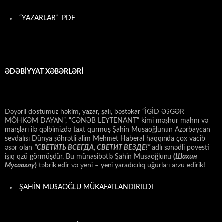
“YAZARLAR” PDF
ƏDƏBİYYAT XƏBƏRLƏRİ
Dəyərli dostumuz həkim, yazar, şair, bəstəkar “İGİD ƏSGƏR
MÖHKƏM DAYAN”, “CƏNƏB LEYTENANT” kimi məşhur mahnı və
marşları ilə qəlbimizdə taxt qurmuş Şahin Musaoğlunun Azərbaycan
sevdalısı Dünya şöhrətli alim Mehmet Haberal haqqında çox vacib
əsər olan
“СВЕТИТЬ ВСЕГДА, СВЕТИТ ВЕЗДЕ!”
adlı sənədli povesti
işıq qzü görmüşdür. Bu münasibətlə Şahin Musaoğlunu
(
Шахин
Мусаоглу
)
təbrik edir və yeni – yeni yaradıcılıq uğurları arzu edirik!
ŞAHİN MUSAOĞLU MÜKAFATLANDIRILDI