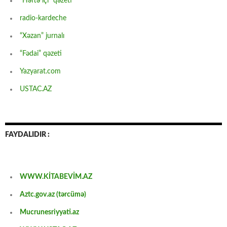
“Həftə içi” qəzeti
radio-kardeche
“Xəzan” jurnalı
“Fədai” qəzeti
Yazyarat.com
USTAC.AZ
FAYDALIDIR :
WWW.KİTABEVİM.AZ
Aztc.gov.az (tərcümə)
Mucrunesriyyati.az