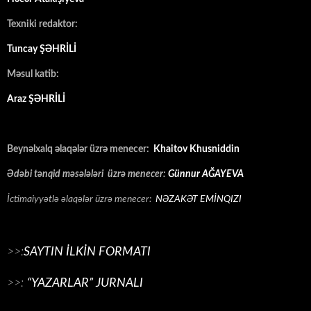
Texniki redaktor:
Tuncay ŞƏHRİLİ
Məsul katib:
Araz ŞƏHRİLİ
Beynəlxalq əlaqələr üzrə menecer:
Khaitov Khusniddin
Ədəbi tənqid məsələləri üzrə menecer:
Günnur AĞAYEVA
İctimaiyyətlə əlaqələr üzrə menecer:
NƏZAKƏT EMİNQIZI
>>:
SAYTIN İLKİN FORMATI
>>:
“YAZARLAR” JURNALI