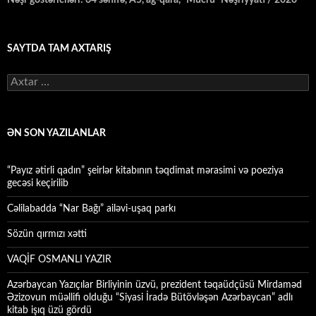
Nəşr göstəriciləri: 64 səhifə, A5, ağ-qara, “Mücrü” Nəşriyyatı / 2020
SAYTDA TAM AXTARIŞ
Axtarış:
ƏN SON YAZILANLAR
“Payız ətirli qadın” şeirlər kitabının təqdimat mərasimi və poeziya
gecəsi keçirilib
Cəlilabadda “Nar Bağı” ailəvi-uşaq parkı
Sözün qırmızı xətti
VAQİF OSMANLI YAZIR
Azərbaycan Yazıçılar Birliyinin üzvü, prezident təqaüdçüsü Mirdaməd
Əzizovun müəllifi olduğu “Siyasi İradə Bütövləşən Azərbaycan” adlı
kitab işıq üzü gördü