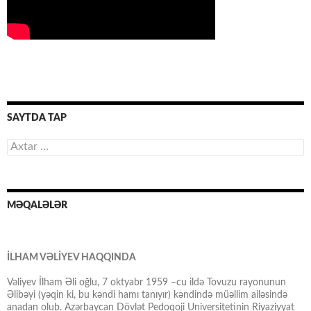
SAYTDA TAP
Axtarış:
MƏQALƏLƏR
İLHAM VƏLİYEV HAQQINDA
Vəliyev İlham Əli oğlu, 7 oktyabr 1959 –cu ildə Tovuzu rayonunun
Əlibəyi (yəqin ki, bu kəndi hamı tanıyır) kəndində müəllim ailəsində
anadan olub. Azərbaycan Dövlət Pedoqoji Universitetinin Riyaziyyat