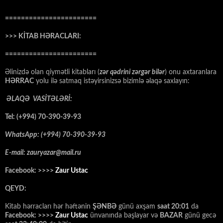
=======================
>>> KİTAB HƏRACLARI:
=======================
Əlinizdə olan qiymətli kitabları (
zər qədrini zərgər bilər
) onu axtaranlara
HƏRRAC
yolu ilə satmaq istəyirsinizsə bizimlə əlaqə saxlayın:
ƏLAQƏ VASİTƏLƏRİ:
Tel: (+994) 70-390-39-93
WhatsApp: (+994) 70-390-39-93
E-mail: zauryazar@mail.ru
Facebook: >>>>
Zaur Ustac
QEYD:
Kitab hərracları hər həftənin
ŞƏNBƏ
günü axşam
saat 20:01
da
Facebook: >>>>
Zaur Ustac
ünvanında başlayar və
BAZAR
günü gecə