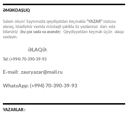
ƏMƏKDAŞLIQ
Salam olsun! Saytımızda qeydiyatdan keçməklə
“YAZAR”
statusu
alaraq, istədiyiniz vaxtda müstəqil şəkildə öz yazılarınızı dərc edə
bilərsiniz
(
bu çox sadə və asandır
).
Qeydiyyatdan keçmək üçün əlaqə
saxlayın.
ƏLAQƏ:
Tel: (+994) 70-390-39-93
E-mail: zauryazar@mail.ru
WhatsApp: (
+994
) 70-390-39-93
YAZARLAR :