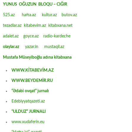
YUNUS OĞUZUN BLOQU – CIĞIR
525.az
hafta.az
kultur.az
butov.az
tezadlar.az
kitabevim.az
kitabxana.net
adalet.az
goyce.az
radio-kardeche
olaylar.az
yazar.in
mustaqil.az
Mustafa Müseyiboğlu adına kitabxana
WWW.KİTABEVİM.AZ
WWW.BEYDEMİR.RU
“Ədəbi ovqat” jurnalı
Edebiyyatqazeti.az
“ULDUZ” JURNALI
www.xudaferin.eu