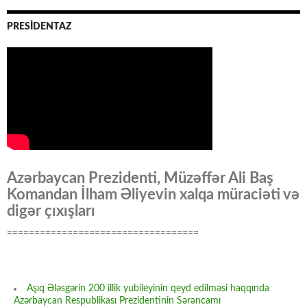
PRESİDENTAZ
Azərbaycan Prezidenti, Müzəffər Ali Baş
Komandan İlham Əliyevin xalqa müraciəti və
digər çıxışları
===================================
Aşıq Ələsgərin 200 illik yubileyinin qeyd edilməsi haqqında
Azərbaycan Respublikası Prezidentinin Sərəncamı