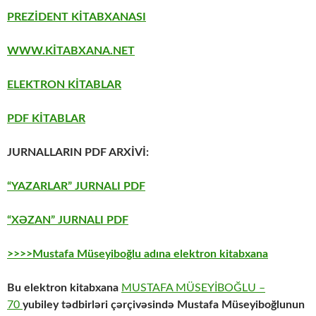
PREZİDENT KİTABXANASI
WWW.KİTABXANA.NET
ELEKTRON KİTABLAR
PDF KİTABLAR
JURNALLARIN PDF ARXİVİ:
“YAZARLAR” JURNALI PDF
“XƏZAN” JURNALI PDF
>>>>Mustafa Müseyiboğlu adına elektron kitabxana
Bu elektron kitabxana
MUSTAFA MÜSEYİBOĞLU –
70
yubiley tədbirləri çərçivəsində Mustafa Müseyiboğlunun