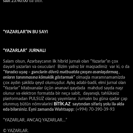
saat 23:40:00
da bitir.
“YAZARLAR”IN BU SAYI
“YAZARLAR” JURNALI
Salam olsun, Azərbaycanın ilk hibrid jurnalı olan “Yazarlar”ın çox
dəyərli yazarları və oxucuları! Bizim yalnız bir məqsədimiz var ki, o da
“
Yaradıcı uşaq – gәnclәrin dövrü mәtbuatda çıxışını asanlaşdırmaq ,
onların tanınmasına kömәklik göstәrmәk”
olmaqla məramnaməmizdə
çox aydın şəkildə qeyd olumuşdur. Aylıq ədəbi-bədii, elmi jurnal olan
“Yazarlar” kitabxanalar üçün ənənəvi qaydada məhdud sayda nəşr
olunur və elektron formatda bir neçə sabit, dayanıqlı, təhlükəsiz
platformadan PULSUZ olaraq yayımlanır. Jurnalın bu günə qədər çap
olunmuş bütün nömrələrini
BİTİK.AZ
saytından sifariş yolu ilə əldə
edə bilərsiniz. Eyni zamanda Wahtsapp:
(+994) 70-390-39-93
“YAZARLAR, ANCAQ YAZARLAR…”
© YAZARLAR.