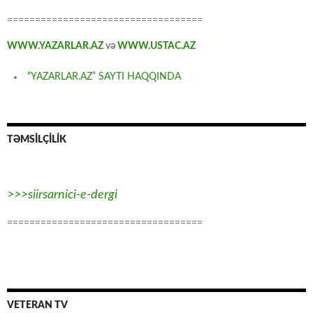
===================================
WWW.YAZARLAR.AZ
və
WWW.USTAC.AZ
“YAZARLAR.AZ” SAYTI HAQQINDA
TƏMSİLÇİLİK
>>>siirsarnici-e-dergi
===================================
VETERAN TV