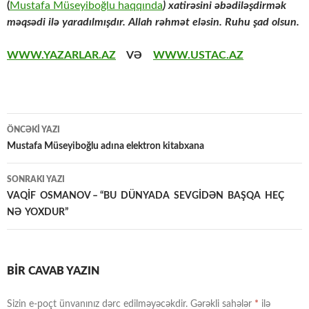
(
Mustafa Müseyiboğlu haqqında
) xatirəsini əbədiləşdirmək
məqsədi ilə yaradılmışdır. Allah rəhmət eləsin. Ruhu şad olsun.
WWW.YAZARLAR.AZ
VƏ
WWW.USTAC.AZ
Yazılar
ÖNCƏKI YAZI
üzrə
Mustafa Müseyiboğlu adına elektron kitabxana
naviqasiya
SONRAKI YAZI
VAQİF OSMANOV – “BU DÜNYADA SEVGİDƏN BAŞQA HEÇ
NƏ YOXDUR”
BIR CAVAB YAZIN
Sizin e-poçt ünvanınız dərc edilməyəcəkdir.
Gərəkli sahələr
*
ilə