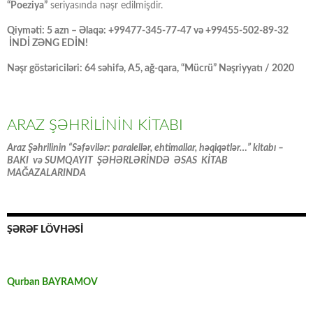
“Poeziya”
seriyasında nəşr edilmişdir.
Qiyməti: 5 azn – Əlaqə: +99477-345-77-47 və +99455-502-89-32
İNDİ ZƏNG EDİN!
Nəşr göstəriciləri: 64 səhifə, A5, ağ-qara, “Mücrü” Nəşriyyatı / 2020
ARAZ ŞƏHRİLİNİN KİTABI
Araz Şəhrilinin “Səfəvilər: paralellər, ehtimallar, həqiqətlər…” kitabı –
BAKI və SUMQAYIT ŞƏHƏRLƏRİNDƏ ƏSAS KİTAB
MAĞAZALARINDA
ŞƏRƏF LÖVHƏSİ
Qurban BAYRAMOV