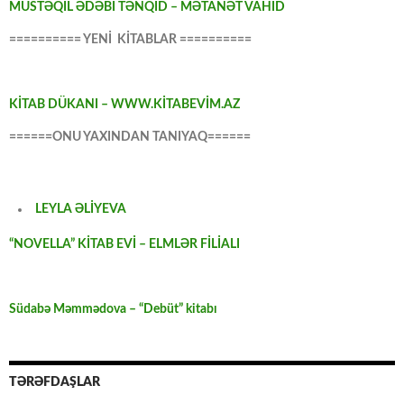
MÜSTƏQİL ƏDƏBİ TƏNQİD – MƏTANƏT VAHİD
========== YENİ KİTABLAR ==========
KİTAB DÜKANI – WWW.KİTABEVİM.AZ
======ONU YAXINDAN TANIYAQ======
LEYLA ƏLİYEVA
“NOVELLA” KİTAB EVİ – ELMLƏR FİLİALI
Südabə Məmmədova – “Debüt” kitabı
TƏRƏFDAŞLAR