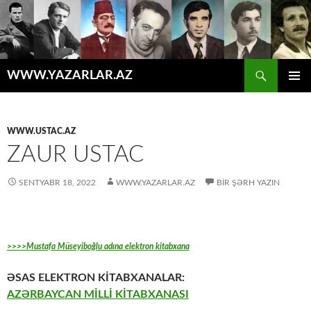
Axtar
WWW.YAZARLAR.AZ
MÜHTƏVIYYATA
ƏSAS
KEÇ
MENYU
WWW.USTAC.AZ
ZAUR USTAC
SENTYABR 18, 2022
WWW.YAZARLAR.AZ
BIR ŞƏRH YAZIN
>>>>Mustafa Müseyiboğlu adına elektron kitabxana
ƏSAS ELEKTRON KİTABXANALAR:
AZƏRBAYCAN MİLLİ KİTABXANASI