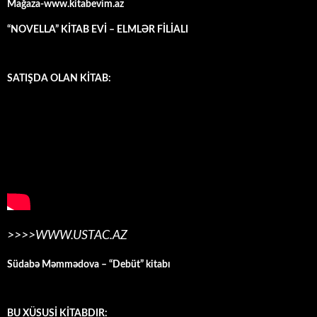
Mağaza-www.kitabevim.az
“NOVELLA” KİTAB EVİ – ELMLƏR FİLİALI
SATIŞDA OLAN KİTAB:
>>>>WWW.USTAC.AZ
Südabə Məmmədova – “Debüt” kitabı
BU XÜSUSİ KİTABDIR: