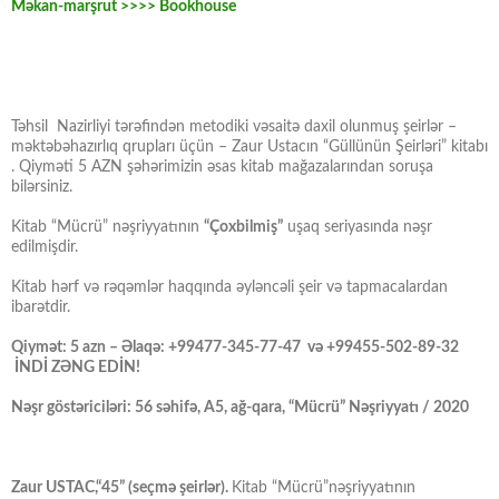
Məkan-marşrut >>>> Bookhouse
Təhsil Nazirliyi tərəfindən metodiki vəsaitə daxil olunmuş şeirlər –
məktəbəhazırlıq qrupları üçün – Zaur Ustacın “Güllünün Şeirləri” kitabı
. Qiyməti 5 AZN şəhərimizin əsas kitab mağazalarından soruşa
bilərsiniz.
Kitab “Mücrü” nəşriyyatının
“Çoxbilmiş”
uşaq seriyasında nəşr
edilmişdir.
Kitab hərf və rəqəmlər haqqında əyləncəli şeir və tapmacalardan
ibarətdir.
Qiymət: 5 azn – Əlaqə: +99477-345-77-47 və +99455-502-89-32
İNDİ ZƏNG EDİN!
Nəşr göstəriciləri: 56 səhifə, A5, ağ-qara, “Mücrü” Nəşriyyatı / 2020
Zaur USTAC,“45” (seçmə şeirlər).
Kitab “Mücrü”nəşriyyatının