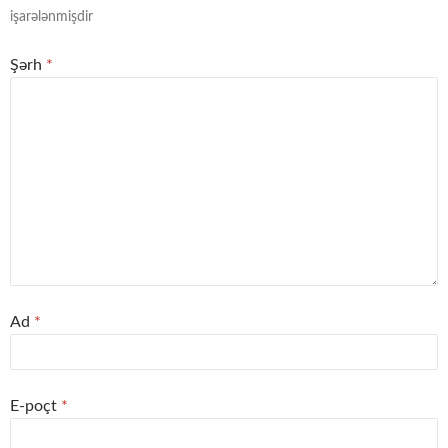
işarələnmişdir
Şərh
*
Ad
*
E-poçt
*