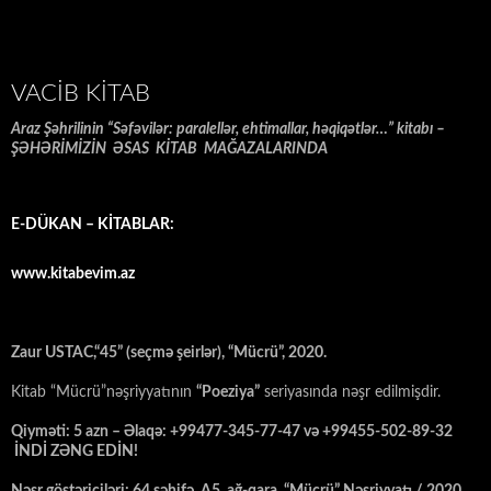
VACIB KITAB
Araz Şəhrilinin “Səfəvilər: paralellər, ehtimallar, həqiqətlər…” kitabı –
ŞƏHƏRİMİZİN ƏSAS KİTAB MAĞAZALARINDA
E-DÜKAN – KİTABLAR:
www.kitabevim.az
Zaur USTAC,“45” (seçmə şeirlər), “Mücrü”, 2020.
Kitab “Mücrü”nəşriyyatının
“Poeziya”
seriyasında nəşr edilmişdir.
Qiyməti: 5 azn – Əlaqə: +99477-345-77-47 və +99455-502-89-32
İNDİ ZƏNG EDİN!