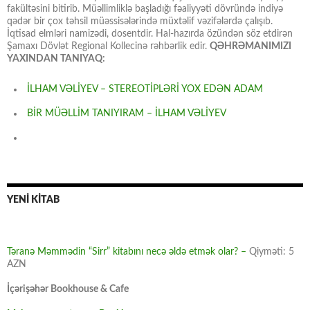
fakültəsini bitirib. Müəllimliklə başladığı fəaliyyəti dövründə indiyə
qədər bir çox təhsil müəssisələrində müxtəlif vəzifələrdə çalışıb.
İqtisad elmləri namizədi, dosentdir. Hal-hazırda özündən söz etdirən
Şamaxı Dövlət Regional Kollecinə rəhbərlik edir.
QƏHRƏMANIMIZI
YAXINDAN TANIYAQ:
İLHAM VƏLİYEV – STEREOTİPLƏRİ YOX EDƏN ADAM
BİR MÜƏLLİM TANIYIRAM – İLHAM VƏLİYEV
YENİ KİTAB
Təranə Məmmədin “Sirr” kitabını necə əldə etmək olar? –
Qiyməti: 5
AZN
İçərişəhər Bookhouse & Cafe