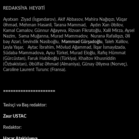
REDAKSİYA HEYƏTİ
Ayətxan Ziyad (İsgəndərov), Akif Abbasov, Mahirə Nağıqızı, Vüqar
Əhməd, Mehman Həsənli, Təranə Məmməd, Aydın Xan Əbilov,
Kamal Camalov, Günnur Ağayeva, Rizvan Fikrətoğlu, Xəlil Mirzə, Aysel
Nazim, Səma Muğanna, Murad Məmmədov, Nuranə Rafailqızı, Əli
bəy Azəri, Sevindik Nəsiboğlu,
Məmməd Gürşadoğlu
, Taleh Xəlilov,
Leyla Yaşar, Aytac İbrahim, Mövlud Ağamməd, İlqar İsmayılzadə,
Südabə Məmmədova, Aysu Türkel, Murad Eloğlu, Rafiq Hümmət
(Gürcüstan), Faruk Habiboğlu (Türkiyə), Khaitov Khusniddin
(Özbəkistan), Əbülfəz Əhməd (Almaniya), Günay Əliyeva (Norveç).
Caroline Laurent Turunc (Fransa).
=====================
Təsisçi və Baş redaktor:
Zaur USTAC
Redaktor:
Həcər Atakişiyeva