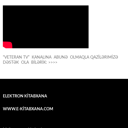
“VETERAN TV” KANALINA ABUNƏ OLMAQLA QAZİLƏRIMİZƏ
DƏSTƏK OLA BİLƏRİK: >>>>
ELEKTRON KİTABXANA
WWW.E-KİTABXANA.COM