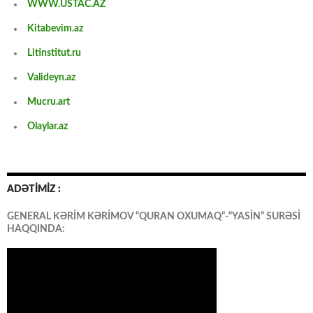
WWW.USTAC.AZ
Kitabevim.az
Litinstitut.ru
Valideyn.az
Mucru.art
Olaylar.az
ADƏTİMİZ :
GENERAL KƏRİM KƏRİMOV “QURAN OXUMAQ”-“YASİN” SURƏSİ
HAQQINDA: