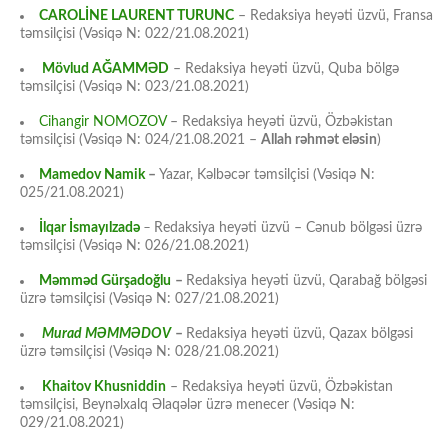
CAROLİNE LAURENT TURUNC
– Redaksiya heyəti üzvü, Fransa
təmsilçisi (Vəsiqə N: 022/21.08.2021)
Mövlud AĞAMMƏD
– Redaksiya heyəti üzvü, Quba bölgə
təmsilçisi (Vəsiqə N: 023/21.08.2021)
Cihangir NOMOZOV
– Redaksiya heyəti üzvü, Özbəkistan
təmsilçisi (Vəsiqə N: 024/21.08.2021 –
Allah rəhmət eləsin
)
Mamedov Namik
–
Yazar, Kəlbəcər təmsilçisi (Vəsiqə N:
025/21.08.2021)
İlqar İsmayılzadə
–
Redaksiya heyəti üzvü – Cənub bölgəsi üzrə
təmsilçisi (Vəsiqə N: 026/21.08.2021)
Məmməd Gürşadoğlu
–
Redaksiya heyəti üzvü, Qarabağ bölgəsi
üzrə təmsilçisi (Vəsiqə N: 027/21.08.2021)
Murad MƏMMƏDOV
–
Redaksiya heyəti üzvü, Qazax bölgəsi
üzrə təmsilçisi (Vəsiqə N: 028/21.08.2021)
Khaitov Khusniddin
– Redaksiya heyəti üzvü, Özbəkistan
təmsilçisi, Beynəlxalq Əlaqələr üzrə menecer (Vəsiqə N:
029/21.08.2021)