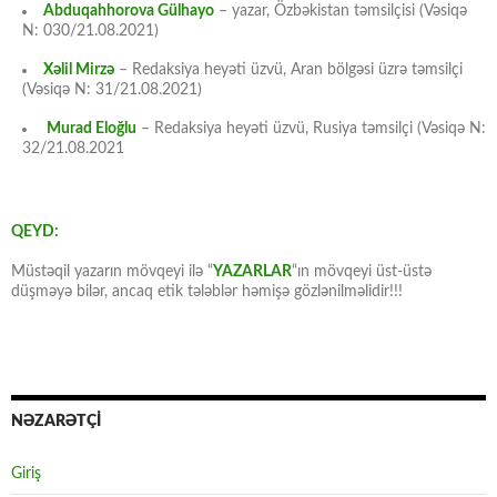
Abduqahhorova Gülhayo
– yazar, Özbəkistan təmsilçisi (Vəsiqə
N: 030/21.08.2021)
Xəlil Mirzə
– Redaksiya heyəti üzvü, Aran bölgəsi üzrə təmsilçi
(Vəsiqə N: 31/21.08.2021)
Murad Eloğlu
– Redaksiya heyəti üzvü, Rusiya təmsilçi (Vəsiqə N:
32/21.08.2021
QEYD:
Müstəqil yazarın mövqeyi ilə “
YAZARLAR
“ın mövqeyi üst-üstə
düşməyə bilər, ancaq etik tələblər həmişə gözlənilməlidir!!!
NƏZARƏTÇİ
Giriş