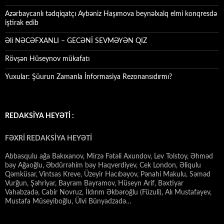
Azərbaycanlı tədqiqatçı Aybəniz Haşımova beynəlxalq elmi konqresdə
iştirak edib
Əli NƏCƏFXANLI – GECƏNİ SEVMƏYƏN QIZ
Rövşən Hüseynov mükafatı
Yuxular: Şüurun Zamanla İnformasiya Rezonansıdırmı?
REDAKSİYA HEYƏTİ :
FƏXRİ REDAKSİYA HEYƏTİ
Abbasqulu ağa Bakıxanov, Mirzə Fətəli Axundov, Lev Tolstoy, Əhməd
bəy Ağaoğlu, Əbdürrəhim bəy Haqverdiyev, Cek London, Əliqulu
Qəmküsar, Vintsas Kreve, Üzeyir Hacıbəyov, Pənahi Makulu, Səməd
Vurğun, Şəhriyar, Bayram Bayramov, Hüseyn Arif, Bəxtiyar
Vahabzadə, Cabir Novruz, İldırım Əkbəroğlu (Füzuli), Alı Mustafayev,
Mustafa Müseyiboğlu, Ülvi Bünyadzadə…