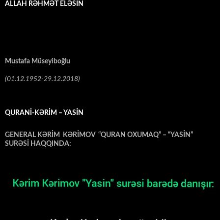
ALLAH RƏHMƏT ELƏSİN
Mustafa Müseyiboğlu
(01.12.1952-29.12.2018)
QURANİ-KƏRİM – YASİN
GENERAL KƏRİM KƏRİMOV “QURAN OXUMAQ” – “YASİN”
SURƏSİ HAQQINDA:
Video
Oynadıcı