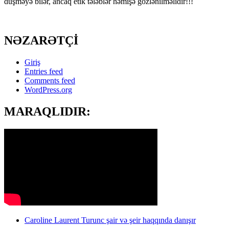
düşməyə bilər, ancaq etik tələblər həmişə gözlənilməlidir!!!
NƏZARƏTÇİ
Giriş
Entries feed
Comments feed
WordPress.org
MARAQLIDIR:
Caroline Laurent Turunc şair və şeir haqqında danışır