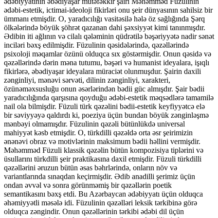
ədəbiyyatının əbədiyaşar mütəfəkkir şairi Məhəmməd Füzulinin
ədəbi-estetik, ictimai-ideoloji fikirləri onu şeir dünyasının sahilsiz bir
ümmanı etmişdir. O, yaradıcılığı vasitəsilə hələ öz sağlığında Şərq
ölkələrində böyük şöhrət qazanan dahi şəxsiyyət kimi tanınmışdır.
Ədibin iti ağlının və cilalı qələminin qüdrətilə bəşəriyyətə nadir sənət
inciləri bəxş edilmişdir. Füzulinin qəsidələrində, qəzəllərində
psixoloji məqamlar özünü olduqca sıx göstərmişdir. Onun qəsidə və
qəzəllərində dərin məna tutumu, bəşəri və humanist ideyalara, işıqlı
fikirlərə, əbədiyaşar ideyalara müraciət olunmuşdur. Şairin daxili
zənginliyi, mənəvi sərvəti, dilinin zənginliyi, xarakteri,
özünəməxsusluğu onun əsərlərindən bədii güc almışdır. Şair bədii
yaradıcılığında qarşısına qoyduğu ədəbi-estetik məqsədlərə tamamilə
nail ola bilmişdir. Füzuli türk qəzəlini bədii-estetik keyfiyyətcə elə
bir səviyyəyə qaldırdı ki, poeziya üçün bundan böyük zənginləşmə
mənbəyi olmamışdır. Füzulinin qəzəli bütünlükdə universal
mahiyyət kəsb etmişdir. O, türkdilli qəzəldə orta əsr şeirimizin
ənənəvi obraz və motivlərinin maksimum bədii həllini vermişdir.
Məhəmməd Füzuli klassik qəzəlin bütün kompozisiya tiplərini və
üsullarını türkdilli şeir praktikasına daxil etmişdir. Füzuli türkdilli
qəzəllərini əruzun bütün əsas bəhrlərində, onların növ və
variantlarında sınaqdan keçirmişdir. Ədib anadilli şerimiz üçün
ondan əvvəl və sonra görünməmiş bir qəzəllərin poetik
semantikasını bəxş etdi. Bu Azərbaycan ədəbiyyatı üçün olduqca
əhəmiyyətli məsələ idi. Füzulinin qəzəlləri leksik tərkibinə görə
olduqca zəngindir. Onun qəzəllərinin tərkibi ədəbi dil üçün