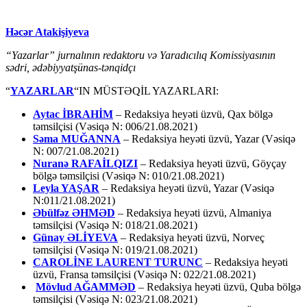
Həcər Atakişiyeva
“Yazarlar” jurnalının redaktoru və Yaradıcılıq Komissiyasının
sədri, ədəbiyyatşünas-tənqidçı
“
YAZARLAR
“IN MÜSTƏQİL YAZARLARI:
Aytac İBRAHİM
– Redaksiya heyəti üzvü, Qax bölgə
təmsilçisi (Vəsiqə N: 006/21.08.2021)
Səma MUĞANNA
– Redaksiya heyəti üzvü, Yazar (Vəsiqə
N: 007/21.08.2021)
Nuranə RAFAİLQIZI
– Redaksiya heyəti üzvü, Göyçay
bölgə təmsilçisi (Vəsiqə N: 010/21.08.2021)
Leyla YAŞAR
– Redaksiya heyəti üzvü, Yazar (Vəsiqə
N:011/21.08.2021)
Əbülfəz ƏHMƏD
– Redaksiya heyəti üzvü, Almaniya
təmsilçisi (Vəsiqə N: 018/21.08.2021)
Günay ƏLİYEVA
– Redaksiya heyəti üzvü, Norveç
təmsilçisi (Vəsiqə N: 019/21.08.2021)
CAROLİNE LAURENT TURUNC
– Redaksiya heyəti
üzvü, Fransa təmsilçisi (Vəsiqə N: 022/21.08.2021)
Mövlud AĞAMMƏD
– Redaksiya heyəti üzvü, Quba bölgə
təmsilçisi (Vəsiqə N: 023/21.08.2021)