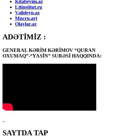
Kitabevim.az
Litinstitut.ru
Valideyn.az
Mucru.art
Olaylar.az
ADƏTİMİZ :
GENERAL KƏRİM KƏRİMOV “QURAN
OXUMAQ”-“YASİN” SURƏSİ HAQQINDA:
SAYTDA TAP