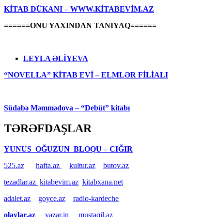
KİTAB DÜKANI – WWW.KİTABEVİM.AZ
======ONU YAXINDAN TANIYAQ======
LEYLA ƏLİYEVA
“NOVELLA” KİTAB EVİ – ELMLƏR FİLİALI
Südabə Məmmədova – “Debüt” kitabı
TƏRƏFDAŞLAR
YUNUS OĞUZUN BLOQU – CIĞIR
525.az
hafta.az
kultur.az
butov.az
tezadlar.az
kitabevim.az
kitabxana.net
adalet.az
goyce.az
radio-kardeche
olaylar.az
yazar.in
mustaqil.az