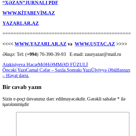
“XƏZAN”JURNALI PDF
WWW.KİTABEVİM.AZ
YAZARLAR.AZ
===============================================
<<<<
WWW.YAZARLAR.AZ
və
WWW.USTAC.AZ
>>>>
Əlaqə:
Tel: (
+994
) 70-390-39-93 E-mail: zauryazar@mail.ru
Atakişiyeva Həcər
MƏHƏMMƏD FÜZULİ
Yazılar
Öncəki Yazı
Camal Cəfər – Saxla.
Sonrakı Yazı
Ülviyyə Əbülfəzqızı
– Həyat dərsi.
üzrə
naviqasiya
Bir cavab yazın
Sizin e-poçt ünvanınız dərc edilməyəcəkdir.
Gərəkli sahələr
*
ilə
işarələnmişdir