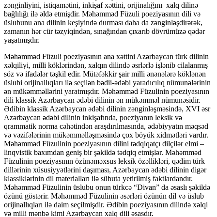
zənginliyini, istiqamətini, inkişaf xəttini, orijinalığını xalq dilinə
bağlılığı ilə əldə etmişdir. Məhəmməd Füzuli poeziyasının dili və
üslubunu ana dilinin keşiyində durması daha da zənginləşdirərək,
zamanın hər cür təzyiqindən, sınağından çıxarıb dövrümüzə qədər
yaşatmışdır.
Məhəmməd Füzuli poeziyasının ana xəttini Azərbaycan türk dilinin
xəlqiliyi, milli köklərindən, xalqın dilində əsrlərlə işlənib cilalanmış
söz və ifadələr təşkil edir. Mütəfəkkir şair milli ənənələrə köklənən
üslubi orijinallıqları ilə seçilən bədii-ədəbi yaradıcılıq nümunələrinin
ən mükəmməllərini yaratmışdır. Məhəmməd Füzulinin poeziyasının
dili klassik Azərbaycan ədəbi dilinin ən mükəmməl nümunəsidir.
Ədibin klassik Azərbaycan ədəbi dilinin zənginləşməsində, XVI əsr
Azərbaycan ədəbi dilinin inkişafında, poeziyanın leksik və
qrammatik norma cəhətindən araşdırılmasında, ədəbiyyatın məqsəd
və vəzifələrinin mükəmməlləşməsində çox böyük xidmətləri vardır.
Məhəmməd Füzulinin poeziyasının dilini tədqiqatçı dilçilər elmi –
linqvistik baxımdan geniş bir şəkildə tədqiq etmişlər. Məhəmməd
Füzulinin poeziyasının özünəməxsus leksik özəllikləri, qədim türk
dillərinin xüsusiyyətlərini daşıması, Azərbaycan ədəbi dilinin digər
klassiklərinin dil materialları ilə sübuta yetirilmiş faktlardandır.
Məhəmməd Füzulinin üslubu onun türkcə “Divan” da əsaslı şəkildə
özünü göstərir. Məhəmməd Füzulinin əsərləri özünün dil və üslub
orijinallıqları ilə daim seçilmişdir. Ədibin poeziyasının dilində xəlqi
və milli mənbə kimi Azərbaycan xalq dili əsasdır.