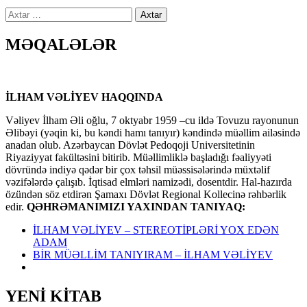
Axtarış:
MƏQALƏLƏR
İLHAM VƏLİYEV HAQQINDA
Vəliyev İlham Əli oğlu, 7 oktyabr 1959 –cu ildə Tovuzu rayonunun
Əlibəyi (yəqin ki, bu kəndi hamı tanıyır) kəndində müəllim ailəsində
anadan olub. Azərbaycan Dövlət Pedoqoji Universitetinin
Riyaziyyat fakültəsini bitirib. Müəllimliklə başladığı fəaliyyəti
dövründə indiyə qədər bir çox təhsil müəssisələrində müxtəlif
vəzifələrdə çalışıb. İqtisad elmləri namizədi, dosentdir. Hal-hazırda
özündən söz etdirən Şamaxı Dövlət Regional Kollecinə rəhbərlik
edir.
QƏHRƏMANIMIZI YAXINDAN TANIYAQ:
İLHAM VƏLİYEV – STEREOTİPLƏRİ YOX EDƏN
ADAM
BİR MÜƏLLİM TANIYIRAM – İLHAM VƏLİYEV
YENİ KİTAB