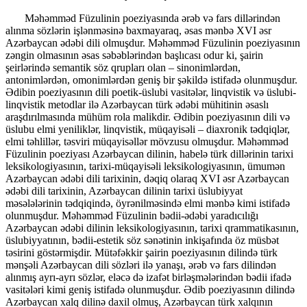
Məhəmməd Füzulinin poeziyasında ərəb və fars dillərindən
alınma sözlərin işlənməsinə baxmayaraq, əsas mənbə XVI əsr
Azərbaycan ədəbi dili olmuşdur. Məhəmməd Füzulinin poeziyasının
zəngin olmasının əsas səbəblərindən başlıcası odur ki, şairin
şeirlərində semantik söz qrupları olan – sinonimlərdən,
antonimlərdən, omonimlərdən geniş bir şəkildə istifadə olunmuşdur.
Ədibin poeziyasının dili poetik-üslubi vasitələr, linqvistik və üslubi-
linqvistik metodlar ilə Azərbaycan türk ədəbi mühitinin əsaslı
araşdırılmasında mühüm rola malikdir. Ədibin poeziyasının dili və
üslubu elmi yeniliklər, linqvistik, müqayisəli – diaxronik tədqiqlər,
elmi təhlillər, təsviri müqayisəllər mövzusu olmuşdur. Məhəmməd
Füzulinin poeziyası Azərbaycan dilinin, habelə türk dillərinin tarixi
leksikologiyasının, tarixi-müqayisəli leksikologiyasının, ümumən
Azərbaycan ədəbi dili tarixinin, dəqiq olaraq XVI əsr Azərbaycan
ədəbi dili tarixinin, Azərbaycan dilinin tarixi üslubiyyat
məsələlərinin tədqiqində, öyrənilməsində elmi mənbə kimi istifadə
olunmuşdur. Məhəmməd Füzulinin bədii-ədəbi yaradıcılığı
Azərbaycan ədəbi dilinin leksikologiyasının, tarixi qrammatikasının,
üslubiyyatının, bədii-estetik söz sənətinin inkişafında öz müsbət
təsirini göstərmişdir. Mütəfəkkir şairin poeziyasının dilində türk
mənşəli Azərbaycan dili sözləri ilə yanaşı, ərəb və fars dilindən
alınmış ayrı-ayrı sözlər, eləcə də izafət birləşmələrindən bədii ifadə
vasitələri kimi geniş istifadə olunmuşdur. Ədib poeziyasının dilində
Azərbaycan xalq dilinə daxil olmuş, Azərbaycan türk xalqının