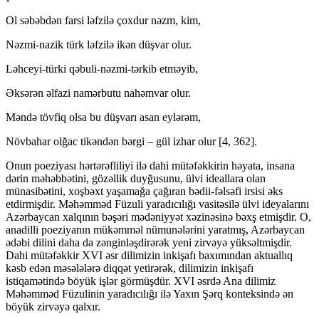
Ol səbəbdən farsi ləfzilə çoxdur nəzm, kim,
Nəzmi-nazik türk ləfzilə ikən düşvar olur.
Ləhceyi-türki qəbuli-nəzmi-tərkib etməyib,
Əksərən əlfazi namərbutu nahəmvar olur.
Məndə tövfiq olsa bu düşvarı asan eylərəm,
Növbahar olğac tikəndən bərgi – gül izhar olur [4, 362].
Onun poeziyası hərtərəfliliyi ilə dahi mütəfəkkirin həyata, insana
dərin məhəbbətini, gözəllik duyğusunu, ülvi ideallara olan
münasibətini, xoşbəxt yaşamağa çağıran bədii-fəlsəfi irsisi əks
etdirmişdir. Məhəmməd Füzuli yaradıcılığı vasitəsilə ülvi ideyalarını
Azərbaycan xalqının bəşəri mədəniyyət xəzinəsinə bəxş etmişdir. O,
anadilli poeziyanın mükəmməl nümunələrini yaratmış, Azərbaycan
ədəbi dilini daha da zənginləşdirərək yeni zirvəyə yüksəltmişdir.
Dahi mütəfəkkir XVI əsr dilimizin inkişafı baxımından aktuallıq
kəsb edən məsələlərə diqqət yetirərək, dilimizin inkişafı
istiqamətində böyük işlər görmüşdür. XVI əsrdə Ana dilimiz
Məhəmməd Füzulinin yaradıcılığı ilə Yaxın Şərq konteksində ən
böyük zirvəyə qalxır.