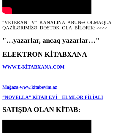
“VETERAN TV” KANALINA ABUNƏ OLMAQLA
QAZİLƏRIMİZƏ DƏSTƏK OLA BİLƏRİK: >>>>
"…yazarlar, ancaq yazarlar…"
ELEKTRON KİTABXANA
WWW.E-KİTABXANA.COM
Mağaza-www.kitabevim.az
“NOVELLA” KİTAB EVİ – ELMLƏR FİLİALI
SATIŞDA OLAN KİTAB: