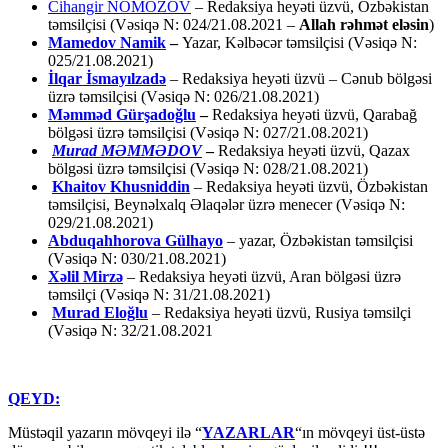
Cihangir NOMOZOV
– Redaksiya heyəti üzvü, Özbəkistan
təmsilçisi (Vəsiqə N: 024/21.08.2021 –
Allah rəhmət eləsin
)
Mamedov Namik
–
Yazar, Kəlbəcər təmsilçisi (Vəsiqə N:
025/21.08.2021)
İlqar İsmayılzadə
–
Redaksiya heyəti üzvü – Cənub bölgəsi
üzrə təmsilçisi (Vəsiqə N: 026/21.08.2021)
Məmməd Gürşadoğlu
–
Redaksiya heyəti üzvü, Qarabağ
bölgəsi üzrə təmsilçisi (Vəsiqə N: 027/21.08.2021)
Murad MƏMMƏDOV
–
Redaksiya heyəti üzvü, Qazax
bölgəsi üzrə təmsilçisi (Vəsiqə N: 028/21.08.2021)
Khaitov Khusniddin
– Redaksiya heyəti üzvü, Özbəkistan
təmsilçisi, Beynəlxalq Əlaqələr üzrə menecer (Vəsiqə N:
029/21.08.2021)
Abduqahhorova Gülhayo
– yazar, Özbəkistan təmsilçisi
(Vəsiqə N: 030/21.08.2021)
Xəlil Mirzə
– Redaksiya heyəti üzvü, Aran bölgəsi üzrə
təmsilçi (Vəsiqə N: 31/21.08.2021)
Murad Eloğlu
– Redaksiya heyəti üzvü, Rusiya təmsilçi
(Vəsiqə N: 32/21.08.2021
QEYD:
Müstəqil yazarın mövqeyi ilə “
YAZARLAR
“ın mövqeyi üst-üstə