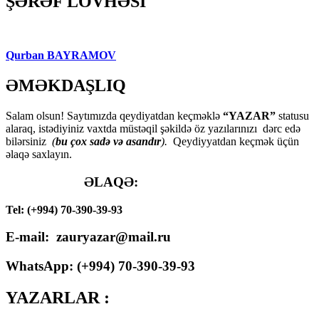
ŞƏRƏF LÖVHƏSİ
Qurban BAYRAMOV
ƏMƏKDAŞLIQ
Salam olsun! Saytımızda qeydiyatdan keçməklə
“YAZAR”
statusu
alaraq, istədiyiniz vaxtda müstəqil şəkildə öz yazılarınızı dərc edə
bilərsiniz
(
bu çox sadə və asandır
).
Qeydiyyatdan keçmək üçün
əlaqə saxlayın.
ƏLAQƏ:
Tel: (+994) 70-390-39-93
E-mail: zauryazar@mail.ru
WhatsApp: (
+994
) 70-390-39-93
YAZARLAR :