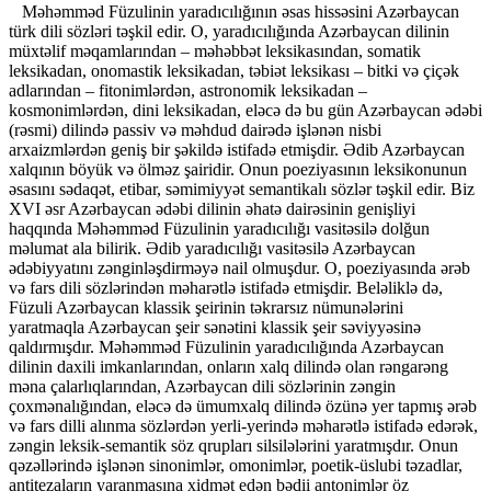
Məhəmməd Füzulinin yaradıcılığının əsas hissəsini Azərbaycan
türk dili sözləri təşkil edir. O, yaradıcılığında Azərbaycan dilinin
müxtəlif məqamlarından – məhəbbət leksikasından, somatik
leksikadan, onomastik leksikadan, təbiət leksikası – bitki və çiçək
adlarından – fitonimlərdən, astronomik leksikadan –
kosmonimlərdən, dini leksikadan, eləcə də bu gün Azərbaycan ədəbi
(rəsmi) dilində passiv və məhdud dairədə işlənən nisbi
arxaizmlərdən geniş bir şəkildə istifadə etmişdir. Ədib Azərbaycan
xalqının böyük və ölməz şairidir. Onun poeziyasının leksikonunun
əsasını sədaqət, etibar, səmimiyyət semantikalı sözlər təşkil edir. Biz
XVI əsr Azərbaycan ədəbi dilinin əhatə dairəsinin genişliyi
haqqında Məhəmməd Füzulinin yaradıcılığı vasitəsilə dolğun
məlumat ala bilirik. Ədib yaradıcılığı vasitəsilə Azərbaycan
ədəbiyyatını zənginləşdirməyə nail olmuşdur. O, poeziyasında ərəb
və fars dili sözlərindən məharətlə istifadə etmişdir. Beləliklə də,
Füzuli Azərbaycan klassik şeirinin təkrarsız nümunələrini
yaratmaqla Azərbaycan şeir sənətini klassik şeir səviyyəsinə
qaldırmışdır. Məhəmməd Füzulinin yaradıcılığında Azərbaycan
dilinin daxili imkanlarından, onların xalq dilində olan rəngarəng
məna çalarlıqlarından, Azərbaycan dili sözlərinin zəngin
çoxmənalığından, eləcə də ümumxalq dilində özünə yer tapmış ərəb
və fars dilli alınma sözlərdən yerli-yerində məharətlə istifadə edərək,
zəngin leksik-semantik söz qrupları silsilələrini yaratmışdır. Onun
qəzəllərində işlənən sinonimlər, omonimlər, poetik-üslubi təzadlar,
antitezaların yaranmasına xidmət edən bədii antonimlər öz