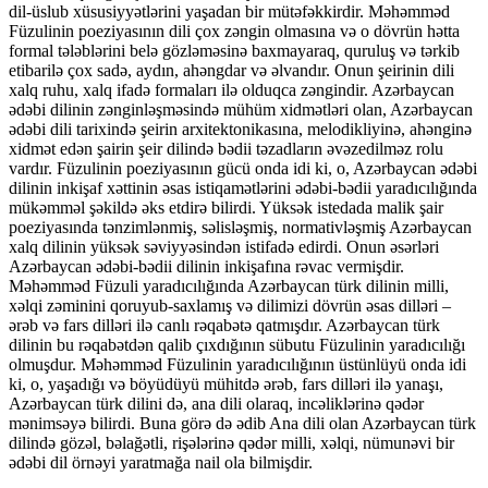
dil-üslub xüsusiyyətlərini yaşadan bir mütəfəkkirdir. Məhəmməd
Füzulinin poeziyasının dili çox zəngin olmasına və o dövrün hətta
formal tələblərini belə gözləməsinə baxmayaraq, quruluş və tərkib
etibarilə çox sadə, aydın, ahəngdar və əlvandır. Onun şeirinin dili
xalq ruhu, xalq ifadə formaları ilə olduqca zəngindir. Azərbaycan
ədəbi dilinin zənginləşməsində mühüm xidmətləri olan, Azərbaycan
ədəbi dili tarixində şeirin arxitektonikasına, melodikliyinə, ahənginə
xidmət edən şairin şeir dilində bədii təzadların əvəzedilməz rolu
vardır. Füzulinin poeziyasının gücü onda idi ki, o, Azərbaycan ədəbi
dilinin inkişaf xəttinin əsas istiqamətlərini ədəbi-bədii yaradıcılığında
mükəmməl şəkildə əks etdirə bilirdi. Yüksək istedada malik şair
poeziyasında tənzimlənmiş, səlisləşmiş, normativləşmiş Azərbaycan
xalq dilinin yüksək səviyyəsindən istifadə edirdi. Onun əsərləri
Azərbaycan ədəbi-bədii dilinin inkişafına rəvac vermişdir.
Məhəmməd Füzuli yaradıcılığında Azərbaycan türk dilinin milli,
xəlqi zəminini qoruyub-saxlamış və dilimizi dövrün əsas dilləri –
ərəb və fars dilləri ilə canlı rəqabətə qatmışdır. Azərbaycan türk
dilinin bu rəqabətdən qalib çıxdığının sübutu Füzulinin yaradıcılığı
olmuşdur. Məhəmməd Füzulinin yaradıcılığının üstünlüyü onda idi
ki, o, yaşadığı və böyüdüyü mühitdə ərəb, fars dilləri ilə yanaşı,
Azərbaycan türk dilini də, ana dili olaraq, incəliklərinə qədər
mənimsəyə bilirdi. Buna görə də ədib Ana dili olan Azərbaycan türk
dilində gözəl, bəlağətli, rişələrinə qədər milli, xəlqi, nümunəvi bir
ədəbi dil örnəyi yaratmağa nail ola bilmişdir.