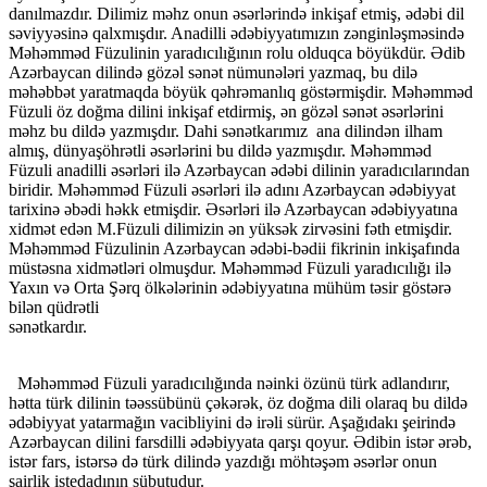
danılmazdır. Dilimiz məhz onun əsərlərində inkişaf etmiş, ədəbi dil
səviyyəsinə qalxmışdır. Anadilli ədəbiyyatımızın zənginləşməsində
Məhəmməd Füzulinin yaradıcılığının rolu olduqca böyükdür. Ədib
Azərbaycan dilində gözəl sənət nümunələri yazmaq, bu dilə
məhəbbət yaratmaqda böyük qəhrəmanlıq göstərmişdir. Məhəmməd
Füzuli öz doğma dilini inkişaf etdirmiş, ən gözəl sənət əsərlərini
məhz bu dildə yazmışdır. Dahi sənət­kar­ımız ana dilindən ilham
almış, dünyaşöhrətli əsər­lərini bu dildə yazmışdır. Məhəmməd
Füzuli anadilli əsərləri ilə Azərbaycan ədəbi dilinin yaradıcılarından
biridir. Məhəmməd Füzuli əsərləri ilə adını Azərbaycan ədəbiyyat
tarixinə əbədi həkk etmişdir. Əsərləri ilə Azərbaycan ədəbiyyatına
xidmət edən M.Füzuli dilimizin ən yüksək zirvəsini fəth etmişdir.
Məhəmməd Füzulinin Azərbaycan ədəbi-bədii fikrinin inkişafında
müstəsna xidmətləri olmuşdur. Məhəmməd Füzuli yaradıcılığı ilə
Yaxın və Orta Şərq ölkələrinin ədəbiyyatına mühüm təsir göstərə
bilən qüdrətli
sənətkardır.
Məhəmməd Füzuli yaradıcılığında nəinki özünü türk adlandırır,
hətta türk dilinin təəssübünü çəkərək, öz doğma dili olaraq bu dildə
ədəbiyyat yatarmağın vacibliyini də irəli sürür. Aşağıdakı şeirində
Azərbaycan dilini farsdilli ədəbiyyata qarşı qoyur. Ədibin istər ərəb,
istər fars, istərsə də türk dilində yazdığı möhtəşəm əsərlər onun
şairlik istedadının sübutudur.