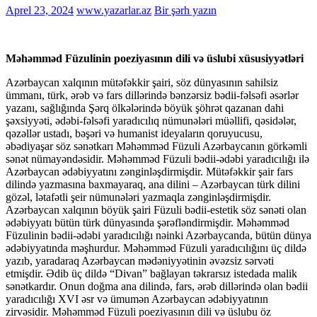
Aprel 23, 2024
www.yazarlar.az
Bir şərh yazın
Məhəmməd Füzulinin poeziyasının dili və üslubi xüsusiyyətləri
Azərbaycan xalqının mütəfəkkir şairi, söz dünyasının sahilsiz
ümmanı, türk, ərəb və fars dillərində bənzərsiz bədii-fəlsəfi əsərlər
yazanı, sağlığında Şərq ölkələrində böyük şöhrət qazanan dahi
şəxsiyyəti, ədəbi-fəlsəfi yaradıcılıq nümunələri müəllifi, qəsidələr,
qəzəllər ustadı, bəşəri və humanist ideyaların qoruyucusu,
əbədiyaşar söz sənətkarı Məhəmməd Füzuli Azərbaycanın görkəmli
sənət nümayəndəsidir. Məhəmməd Füzuli bədii-ədəbi yaradıcılığı ilə
Azərbaycan ədəbiyyatını zənginləşdirmişdir. Mütəfəkkir şair fars
dilində yazmasına baxmayaraq, ana dilini – Azərbaycan türk dilini
gözəl, lətafətli şeir nümunələri yazmaqla zənginləşdirmişdir.
Azərbaycan xalqının böyük şairi Füzuli bədii-estetik söz sənəti olan
ədəbiyyatı bütün türk dünyasında şərəfləndirmişdir. Məhəmməd
Füzulinin bədii-ədəbi yaradıcılığı nəinki Azərbaycanda, bütün dünya
ədəbiyyatında məşhurdur. Məhəmməd Füzuli yaradıcılığını üç dildə
yazıb, yaradaraq Azərbaycan mədəniyyətinin əvəzsiz sərvəti
etmişdir. Ədib üç dildə “Divan” bağlayan təkrarsız istedada malik
sənətkardır. Onun doğma ana dilində, fars, ərəb dillərində olan bədii
yaradıcılığı XVI əsr və ümumən Azərbaycan ədəbiyyatının
zirvəsidir. Məhəmməd Füzuli poeziyasının dili və üslubu öz