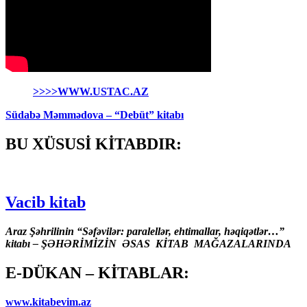
>>>>WWW.USTAC.AZ
Südabə Məmmədova – “Debüt” kitabı
BU XÜSUSİ KİTABDIR:
Vacib kitab
Araz Şəhrilinin “Səfəvilər: paralellər, ehtimallar, həqiqətlər…”
kitabı – ŞƏHƏRİMİZİN ƏSAS KİTAB MAĞAZALARINDA
E-DÜKAN – KİTABLAR:
www.kitabevim.az