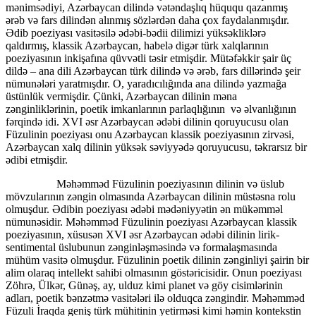
mənimsədiyi, Azərbaycan dilində vətəndaşlıq hüququ qazanmış
ərəb və fars dilindən alınmış sözlərdən daha çox faydalanmışdır.
Ədib poeziyası vasitəsilə ədəbi-bədii dilimizi yüksəkliklərə
qaldırmış, klassik Azərbaycan, habelə digər türk xalqlarının
poeziyasının inkişafına qüvvətli təsir etmişdir. Mütəfəkkir şair üç
dildə – ana dili Azərbaycan türk dilində və ərəb, fars dillərində şeir
nümunələri yaratmışdır. O, yaradıcılığında ana dilində yazmağa
üstünlük vermişdir. Çünki, Azərbaycan dilinin məna
zənginliklərinin, poetik imkanlarının parlaqlığının və əlvanlığının
fərqində idi. XVI əsr Azərbaycan ədəbi dilinin qoruyucusu olan
Füzulinin poeziyası onu Azərbaycan klassik poeziyasının zirvəsi,
Azərbaycan xalq dilinin yüksək səviyyədə qoruyucusu, təkrarsız bir
ədibi etmişdir.
Məhəmməd Füzulinin poeziyasının dilinin və üslub
mövzularının zəngin olmasında Azərbaycan dilinin müstəsna rolu
olmuşdur. Ədibin poeziyası ədəbi mədəniyyətin ən mükəmməl
nümunəsidir. Məhəmməd Füzulinin poeziyası Azərbaycan klassik
poeziyasının, xüsusən XVI əsr Azərbaycan ədəbi dilinin lirik-
sentimental üslubunun zənginləşməsində və formalaşmasında
mühüm vasitə olmuşdur. Füzulinin poetik dilinin zənginliyi şairin bir
alim olaraq intellekt sahibi olmasının göstəricisidir. Onun poeziyası
Zöhrə, Ülkər, Günəş, ay, ulduz kimi planet və göy cisimlərinin
adları, poetik bənzətmə vasitələri ilə olduqca zəngindir. Məhəmməd
Füzuli İraqda geniş türk mühitinin yetirməsi kimi həmin kontekstin