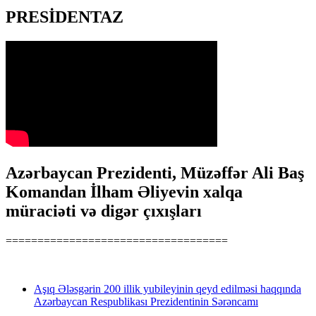
PRESİDENTAZ
Azərbaycan Prezidenti, Müzəffər Ali Baş
Komandan İlham Əliyevin xalqa
müraciəti və digər çıxışları
===================================
Aşıq Ələsgərin 200 illik yubileyinin qeyd edilməsi haqqında
Azərbaycan Respublikası Prezidentinin Sərəncamı