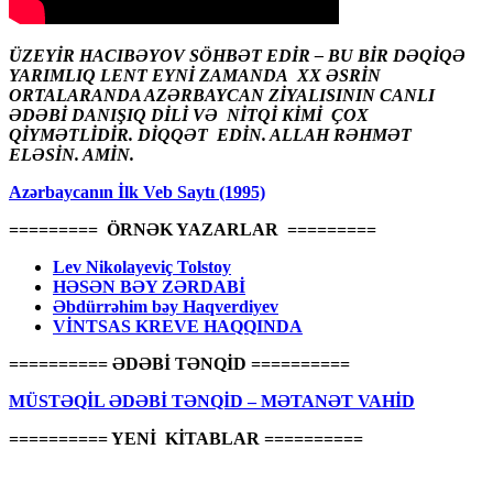
ÜZEYİR HACIBƏYOV SÖHBƏT EDİR – BU BİR DƏQİQƏ
YARIMLIQ LENT EYNİ ZAMANDA XX ƏSRİN
ORTALARANDA AZƏRBAYCAN ZİYALISININ CANLI
ƏDƏBİ DANIŞIQ DİLİ VƏ NİTQİ KİMİ ÇOX
QİYMƏTLİDİR. DİQQƏT EDİN. ALLAH RƏHMƏT
ELƏSİN. AMİN.
Azərbaycanın İlk Veb Saytı (1995)
========= ÖRNƏK YAZARLAR =========
Lev Nikolayeviç Tolstoy
HƏSƏN BƏY ZƏRDABİ
Əbdürrəhim bəy Haqverdiyev
VİNTSAS KREVE HAQQINDA
========== ƏDƏBİ TƏNQİD ==========
MÜSTƏQİL ƏDƏBİ TƏNQİD – MƏTANƏT VAHİD
========== YENİ KİTABLAR ==========