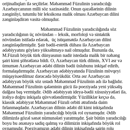
orijinallıqları ilə seçilirlər. Məhəmməd Füzulinin yaradıcılığı
Azərbaycanının milli söz xəzinəsidir. Onun qəzəllərinin dilinin
zənginliyi, tutumlu bir leksikona malik olması Azərbaycan dilini
zənginləşdirən vasitə olmuşdur.
Məhəmməd Füzulinin yaradıcılığında söz
yaradıcılığının üç növündən – leksik, morfoloji və sintaktik
növündən istifadə edərək, üç istiqamətdə Azərbaycan dilini
zənginləşdirmişdir. Şair bədii-estetik dühası ilə Azərbaycan
ədəbiyyatını göylərə yüksəltməyə nail olmuşdur. Bununla da,
M.Füzuli böyük türk dünyasının nadir istedada malik bir nəhəng
şairi kimi şöhrətlənə bildi. O, Azərbaycan türk dilinin, XVI əsr və
ümumən Azərbaycan ədəbi dilinin bədii üslubunu inkişaf edirib,
formalaşdırmışdır. Azərbaycan ədəbiyyatında Füzulinin mövqeyi
müqayisəedilməz dərəcədə böyükdür. Orta əsr Azərbaycan
ədəbiyyatı böyük söz ustadı Məhəmməd Füzulinin adı ilə bağlıdır.
Məhəmməd Füzulinin qələminin gücü ilə poeziyada yeni yüksəliş
dalğası baş vermişdir. Ədib ədəbiyyatı ideya-bədii xüsusiyyətləri ilə,
irəliyə doğru inkişafa qüvvətləndirmişdir. Yüzilliklər keçsə də,
klassik ədəbiyyat Məhəmməd Füzuli orbiti ətrafında daim
fırlanmaqdadır. Azərbaycan dilinin ədəbi dil kimi inkişafında
Məhəmməd Füzulinin yaradıcılığı böyük rol oyna­­mışdır. Ədib
dilimizdə gözəl sənət nümunələri yaratmış­dır. Şair bütün yaradıcılığı
boyu bu ənənəyə sadiq qalmış və dilimizin inkişafında böyük rol
oynamışdır. Poeziyamızın ədəbi dilinin inkişafında şairin rolu