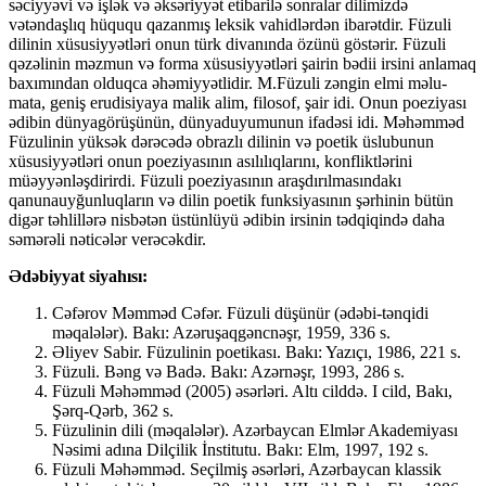
səciyyəvi və işlək və əksəriyyət etibarilə sonralar dilimizdə
vətəndaşlıq hüququ qazanmış leksik vahidlərdən ibarətdir. Füzuli
dilinin xüsusiyyətləri onun türk divanında özünü göstərir. Füzuli
qəzəlinin məzmun və forma xüsusiyyətləri şairin bədii irsini anlamaq
baxımından olduqca əhəmiyyətlidir. M.Füzuli zəngin elmi məlu­
mata, geniş erudisiyaya malik alim, filosof, şair idi. Onun poeziyası
ədibin dünyagörüşünün, dünyaduyumunun ifadəsi idi. Məhəmməd
Füzulinin yüksək dərəcədə obrazlı dilinin və poetik üslubunun
xüsusiyyətləri onun poeziyasının asılılıqlarını, konfliktlərini
müəyyənləşdirirdi. Füzuli poeziyasının araşdırılmasındakı
qanunauyğunluqların və dilin poetik funksiyasının şərhinin bütün
digər təhlillərə nisbətən üstünlüyü ədibin irsinin tədqiqində daha
səmərəli nəticələr verəcəkdir.
Ədəbiyyat siyahısı:
Cəfərov Məmməd Cəfər. Füzuli düşünür (ədəbi-tənqidi
məqalələr). Bakı: Azəruşaqgəncnəşr, 1959, 336 s.
Əliyev Sabir. Füzulinin poetikası. Bakı: Yazıçı, 1986, 221 s.
Füzuli. Bəng və Badə. Bakı: Azərnəşr, 1993, 286 s.
Füzuli Məhəmməd (2005) əsərləri. Altı cilddə. I cild, Bakı,
Şərq-Qərb, 362 s.
Füzulinin dili (məqalələr). Azərbaycan Elmlər Akademiyası
Nəsimi adına Dilçilik İnstitutu. Bakı: Elm, 1997, 192 s.
Füzuli Məhəmməd. Seçilmiş əsərləri, Azərbaycan klassik