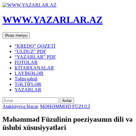
WWW.YAZARLAR.AZ
Axtar
Mühtəviyyata
Əsas menyu
keç
“KREDO” QƏZETİ
“ULDUZ” PDF
“YAZARLAR” PDF
FOTOLAR
KİTABXANALAR
LAYİHƏLƏR
Təlim-təhsil
TƏLTİFLƏR
YAZARLAR
Axtarış:
Atakişiyeva Həcər
,
MƏHƏMMƏD FÜZULİ
Məhəmməd Füzulinin poeziyasının dili və
üslubi xüsusiyyətləri