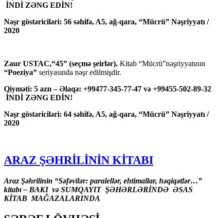
İNDİ ZƏNG EDİN!
Nəşr göstəriciləri: 56 səhifə, A5, ağ-qara, “Mücrü” Nəşriyyatı /
2020
Zaur USTAC,“45” (seçmə şeirlər).
Kitab “Mücrü”nəşriyyatının
“Poeziya”
seriyasında nəşr edilmişdir.
Qiyməti: 5 azn – Əlaqə: +99477-345-77-47 və +99455-502-89-32
İNDİ ZƏNG EDİN!
Nəşr göstəriciləri: 64 səhifə, A5, ağ-qara, “Mücrü” Nəşriyyatı /
2020
ARAZ ŞƏHRİLİNİN KİTABI
Araz Şəhrilinin “Səfəvilər: paralellər, ehtimallar, həqiqətlər…”
kitabı – BAKI və SUMQAYIT ŞƏHƏRLƏRİNDƏ ƏSAS
KİTAB MAĞAZALARINDA