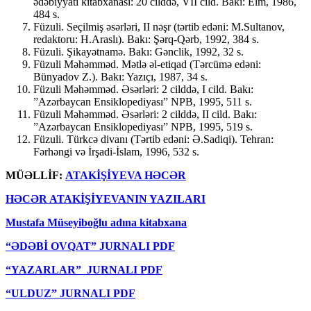
ədəbiyyatı kitabxanası: 20 cilddə, VII cild. Bakı: Elm, 1986,
484 s.
Füzuli. Seçilmiş əsərləri, II nəşr (tərtib edəni: M.Sultanov,
redaktoru: H.Araslı). Bakı: Şərq-Qərb, 1992, 384 s.
Füzuli. Şikayətnamə. Bakı: Gənclik, 1992, 32 s.
Füzuli Məhəmməd. Mətlə əl-etiqad (Tərcümə edəni:
Bünyadov Z.). Bakı: Yazıçı, 1987, 34 s.
Füzuli Məhəmməd. Əsərləri: 2 cilddə, I cild. Bakı:
”Azərbaycan Ensiklopediyası” NPB, 1995, 511 s.
Füzuli Məhəmməd. Əsərləri: 2 cilddə, II cild. Bakı:
”Azərbaycan Ensiklopediyası” NPB, 1995, 519 s.
Füzuli. Türkcə divanı (Tərtib edəni: Ə.Sadiqi). Tehran:
Fərhəngi və İrşadi-İslam, 1996, 532 s.
MÜƏLLİF:
ATAKİŞİYEVA HƏCƏR
HƏCƏR ATAKİŞİYEVANIN YAZILARI
Mustafa Müseyiboğlu adına kitabxana
“ƏDƏBİ OVQAT” JURNALI PDF
“YAZARLAR” JURNALI PDF
“ULDUZ” JURNALI PDF