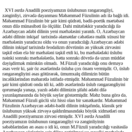
XVI əsrdə Anadilli poeziyamızın üslubunun rəngarəngliyi,
zənginliyi, zirvədə dayanması Məhəmməd Füzulinin adı ilə bağlı idi.
Məhəmməd Füzulinin bir şair kimi qüdrəti, bədii-poetik mər­təbəsi
onun dilə münasibəti ilə ölçülür. Dahi mütəfəkkir yaradıcılığı ilə
Azərbaycan ədəbi dilinin yeni mərhələsini yaratdı. O, Azərbaycan
ədəbi dilinin inkişaf tarixində əlamətdar cəhətlərə malik xüsusi bir
mərhə­lənin yaradıcısı oldu və onun yaradıcılığı Azərbaycan ədəbi
dilinin inkişaf tarixində feodalizm dövrünün ən yüksək zirvəsini
təşkil edən elə bir mərhələni təşkil etdi ki, bu mər­hələdəki üslubu
nəinki sonra­kı mərhələlərdə, hətta sonrakı dövrdə də uzun müddət
dəyişdirmək mümkün olmadı. M.Füzuli yaradıcılığı onu deməyə
əsas verir ki, şair öz əsərlərində üsluba çox önəm vermişdir. O, üslub
rəngarəngliyini əsas götürərək, ümumxalq dilimizin bütün
incəliklərin­dən məharətlə istifadə etmişdir. Məhəmməd Füzulinin bir
şair kimi qüdrəti onda idi ki, ədib əsərlərində üslub rəngarəngliyini
qorumaqla yanaşı, yazılı ədəbi dilimizin şifahi ədəbi dilə
yaxınlaşmasında da böyük səylər göstər­mişdir. Məhz buna görə də,
Məhəmməd Füzuli güclü söz hissi olan bir sənət­kardır. Məhəmməd
Füzulinin Azərbaycan ədəbi-bədii dilinin inkişafında, klassik şeir
üslubunun yük­sək zirvəyə qaldırılmasındakı böyük xidmət­ləri onu
Anadilli poeziyamızın zirvəsi etmişdir. XVI əsrdə Anadilli
poeziyamızın üslubunun rəngarəngliyi və zənginliyinin
səbəblərindən ən əsası o idi ki, onun M.Füzuli yaradıcılığı vasitəsilə