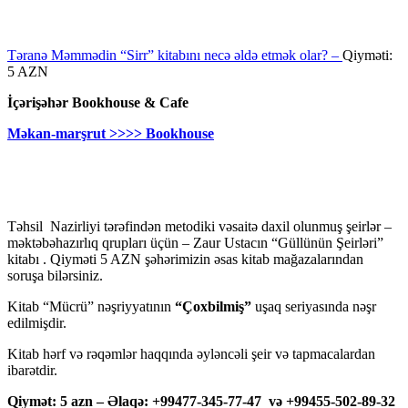
Təranə Məmmədin “Sirr” kitabını necə əldə etmək olar? –
Qiyməti:
5 AZN
İçərişəhər Bookhouse & Cafe
Məkan-marşrut >>>> Bookhouse
Təhsil Nazirliyi tərəfindən metodiki vəsaitə daxil olunmuş şeirlər –
məktəbəhazırlıq qrupları üçün – Zaur Ustacın “Güllünün Şeirləri”
kitabı . Qiyməti 5 AZN şəhərimizin əsas kitab mağazalarından
soruşa bilərsiniz.
Kitab “Mücrü” nəşriyyatının
“Çoxbilmiş”
uşaq seriyasında nəşr
edilmişdir.
Kitab hərf və rəqəmlər haqqında əyləncəli şeir və tapmacalardan
ibarətdir.
Qiymət: 5 azn – Əlaqə: +99477-345-77-47 və +99455-502-89-32