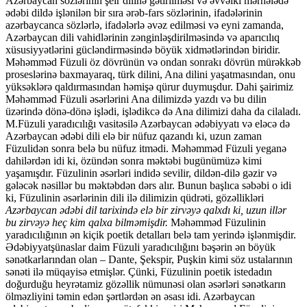
Azər­baycan sözlərinin şeir dilinə gətiril­məsi və əvvəlki mərhələdə
ədəbi dildə işlənilən bir sıra ərəb-fars söz­ləri­nin, ifadələrinin
azərbaycanca sözlər­lə, ifadələrlə əvəz edilməsi və eyni zamanda,
Azərbaycan dili vahid­lərinin zən­ginləşdirilməsində və aparıcılıq
xüsu­siy­yətlərini güc­lən­dirməsində böyük xidmətlərindən biridir.
Məhəmməd Füzuli öz dövrünün və ondan sonrakı dövrün mürəkkəb
pro­seslərinə baxmayaraq, türk dilini, Ana dilini yaşat­ma­­sından, onu
yüksəklərə qaldırmasından həmişə qürur duymuşdur. Dahi şairimiz
Məhəmməd Füzuli əsərlərini Ana dilimizdə yazdı və bu dilin
üzərində dönə-dönə işlədi, işlədikcə də Ana dilimizi daha da cilaladı.
M.Füzuli yaradıcılığı vasitəsilə Azərbaycan ədəbiyyatı və eləcə də
Azər­baycan ədəbi dili elə bir nüfu­z qazandı ki, uzun zaman
Füzulidən sonra belə bu nüfuz itmədi. Məhəmməd Füzuli yeganə
dahilərdən idi ki, özündən sonra məktəbi bugünümüzə kimi
yaşamışdır. Füzulinin əsərləri indidə sevilir, dildən-dilə gəzir və
gələcək nəsillər bu məktəbdən dərs alır. Bunun başlıca səbəbi o idi
ki, Füzulinin əsərlərinin dili ilə dilimizin qüdrəti, gözəllikləri
Azərbaycan ədəbi dil tarixində elə bir zirvəyə qalxdı ki, uzun illər
bu zirvəyə heç kim qalxa bilməmişdir.
Məhəmməd Füzulinin
yaradıcılığının ən kiçik poetik detalları belə tam yerində işlənmişdir.
Ədəbiyyatşünaslar daim Füzuli yaradıcılığını bəşərin ən böyük
sənətkarlarından olan – Dante, Şekspir, Puşkin kimi söz ustalarının
sənəti ilə müqayisə etmişlər. Çünki, Füzulinin poetik istedadın
doğurduğu heyrətamiz gözəllik nümunəsi olan əsərləri sənətkarın
ölməzliyini təmin edən şərtlərdən ən əsası idi. Azərbaycan