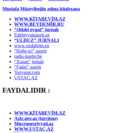
Mustafa Müseyiboğlu adına kitabxana
WWW.KİTABEVİM.AZ
WWW.BEYDEMİR.RU
“Ədəbi ovqat” jurnalı
Edebiyyatqazeti.az
“ULDUZ” JURNALI
www.xudaferin.eu
“Həftə içi” qəzeti
radio-kardeche
“Xəzan” jurnalı
“Fədai” qəzeti
Yazyarat.com
USTAC.AZ
FAYDALIDIR :
WWW.KİTABEVİM.AZ
Aztc.gov.az (tərcümə)
Mucrunesriyyati.az
WWW.USTAC.AZ