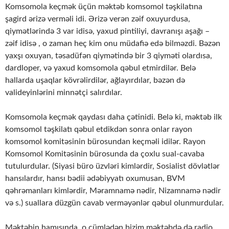
Komsomola keçmək üçün məktəb komsomol təşkilatına
şagird ərizə verməli idi. Ərizə verən zəif oxuyurdusa,
qiymətlərində 3 var idisə, yaxud pintiliyi, davranışı aşağı –
zəif idisə , o zaman heç kim onu müdafiə edə bilməzdi. Bəzən
yaxşı oxuyan, təsadüfən qiymətində bir 3 qiyməti olardısa,
dardloper, və yaxud komsomola qəbul etmirdilər. Belə
hallarda uşaqlar kövrəlirdilər, ağlayırdılar, bəzən də
valideyinlərini minnətçi salırdılar.
Komsomola keçmək qaydası daha çətinidi. Belə ki, məktəb ilk
komsomol təşkilatı qəbul etdikdən sonra onlar rayon
komsomol komitəsinin bürosundan keçməli idilər. Rayon
Komsomol Komitəsinin bürosunda da çoxlu sual-cavaba
tutulurdular. (Siyasi büro üzvləri kimlərdir, Sosialist dövlətlər
hansılardır, hansı bədii ədəbiyyatı oxumusan, BVM
qəhrəmanları kimlərdir, Məramnamə nədir, Nizamnamə nədir
və s.) suallara düzgün cavab verməyənlər qəbul olunmurdular.
Məktəbin hamısında, o cümlədən bizim məktəbdə də radio