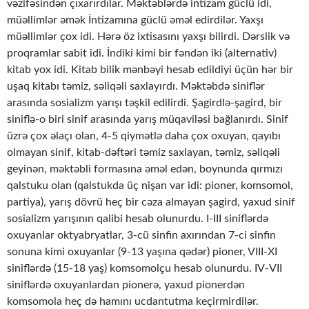
vəzifəsindən çıxarırdılar. Məktəblərdə intizam güclü idi,
müəllimlər əmək İntizamına güclü əməl edirdilər. Yaxşı
müəllimlər çox idi. Hərə öz ixtisasını yaxşı bilirdi. Dərslik və
proqramlar sabit idi. İndiki kimi bir fəndən iki (alternativ)
kitab yox idi. Kitab bilik mənbəyi hesab edildiyi üçün hər bir
uşaq kitabı təmiz, səliqəli saxlayırdı. Məktəbdə siniflər
arasında sosializm yarışı təşkil edilirdi. Şagirdlə-şagird, bir
siniflə-o biri sinif arasında yarış müqaviləsi bağlanırdı. Sinif
üzrə çox əlaçı olan, 4-5 qiymətlə daha çox oxuyan, qayıbı
olmayan sinif, kitab-dəftəri təmiz saxlayan, təmiz, səliqəli
geyinən, məktəbli formasına əməl edən, boynunda qırmızı
qalstuku olan (qalstukda üç nişan var idi: pioner, komsomol,
partiya), yarış dövrü heç bir cəza almayan şagird, yaxud sinif
sosializm yarışının qalibi hesab olunurdu. I-III siniflərdə
oxuyanlar oktyabryatlar, 3-cü sinfin axırından 7-ci sinfin
sonuna kimi oxuyanlar (9-13 yaşına qədər) pioner, VIII-XI
siniflərdə (15-18 yaş) komsomolçu hesab olunurdu. IV-VII
siniflərdə oxuyanlardan pionerə, yaxud pionerdən
komsomola heç də hamını ucdantutma keçirmirdilər.