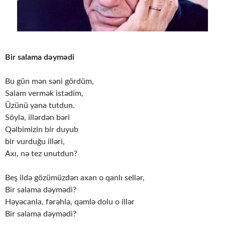
Bir salama dəymədi
Bu gün mən səni gördüm,
Salam vermək istədim,
Üzünü yana tutdun.
Söylə, illərdən bəri
Qəlbimizin bir duyub
bir vurduğu illəri,
Axı, nə tez unutdun?
Beş ildə gözümüzdən axan o qanlı sellər,
Bir salama dəymədi?
Həyəcanla, fərəhlə, qəmlə dolu o illər
Bir salama dəymədi?