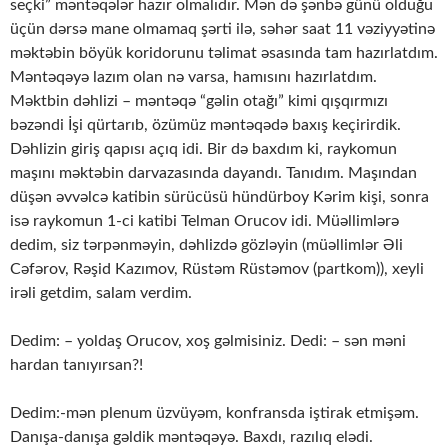
seçki” məntəqələr hazır olmalıdır. Mən də şənbə günü olduğu
üçün dərsə mane olmamaq şərti ilə, səhər saat 11 vəziyyətinə
məktəbin böyük koridorunu təlimat əsasında tam hazırlatdım.
Məntəqəyə lazım olan nə varsa, hamısını hazırlatdım.
Məktbin dəhlizi – məntəqə “gəlin otağı” kimi qışqırmızı
bəzəndi İşi qürtarıb, özümüz məntəqədə baxış keçirirdik.
Dəhlizin giriş qapısı açıq idi. Bir də baxdım ki, raykomun
maşını məktəbin darvazasında dayandı. Tanıdım. Maşından
düşən əvvəlcə katibin sürücüsü hündürboy Kərim kişi, sonra
isə raykomun 1-ci katibi Telman Orucov idi. Müəllimlərə
dedim, siz tərpənməyin, dəhlizdə gözləyin (müəllimlər Əli
Cəfərov, Rəşid Kazımov, Rüstəm Rüstəmov (partkom)), xeyli
irəli getdim, salam verdim.
Dedim: – yoldaş Orucov, xoş gəlmisiniz. Dedi: – sən məni
hardan tanıyırsan?!
Dedim:-mən plenum üzvüyəm, konfransda iştirak etmişəm.
Danışa-danışa gəldik məntəqəyə. Baxdı, razılıq elədi.