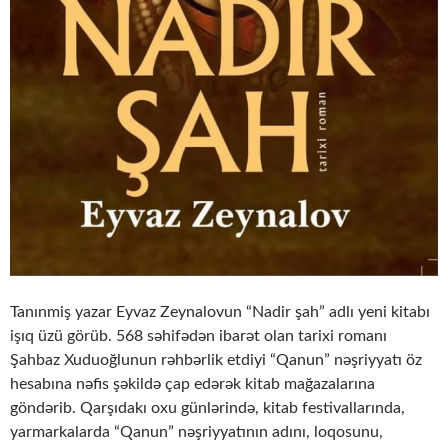
Tanınmiş yazar Eyvaz Zeynalovun “Nadir şah” adlı yeni kitabı
işıq üzü görüb. 568 səhifədən ibarət olan tarixi romanı
Şahbaz Xuduoğlunun rəhbərlik etdiyi “Qanun” nəşriyyatı öz
hesabına nəfis şəkildə çap edərək kitab mağazalarına
göndərib. Qarşıdakı oxu günlərində, kitab festivallarında,
yarmarkalarda “Qanun” nəşriyyatının adını, loqosunu,