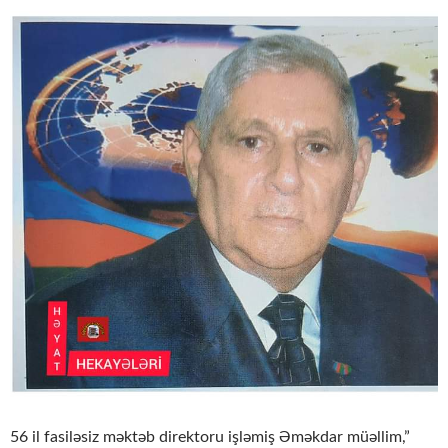
56 il fasiləsiz məktəb direktoru işləmiş Əməkdar müəllim,”