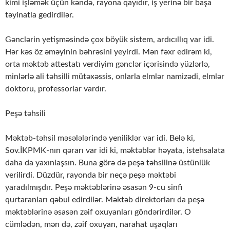
kimi işləmək üçün kəndə, rayona qayıdır, iş yerinə bir başa
təyinatla gedirdilər.
Gənclərin yetişməsində çox böyük sistem, ardıcıllıq var idi.
Hər kəs öz əməyinin bəhrəsini yeyirdi. Mən fəxr edirəm ki,
orta məktəb attestatı verdiyim gənclər içərisində yüzlərlə,
minlərlə ali təhsilli mütəxəssis, onlarla elmlər namizədi, elmlər
doktoru, professorlar vardır.
Peşə təhsili
Məktəb-təhsil məsələlərində yeniliklər var idi. Belə ki,
Sov.İKPMK-nın qərarı var idi ki, məktəblər həyata, istehsalata
daha da yaxınlaşsın. Buna görə də peşə təhsilinə üstünlük
verilirdi. Düzdür, rayonda bir neçə peşə məktəbi
yaradılmışdır. Peşə məktəblərinə əsasən 9-cu sinfi
qurtaranları qəbul edirdilər. Məktəb direktorları da peşə
məktəblərinə əsasən zəif oxuyanları göndərirdilər. O
cümlədən, mən də, zəif oxuyan, narahat uşaqları