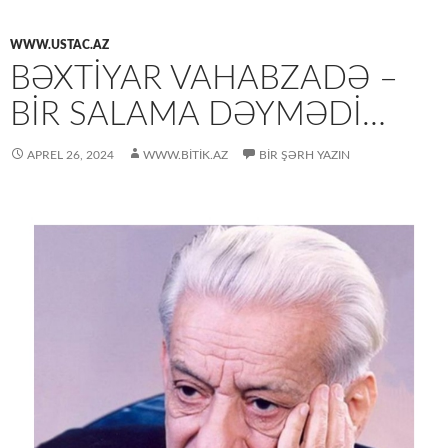
WWW.USTAC.AZ
BƏXTIYAR VAHABZADƏ –
BIR SALAMA DƏYMƏDI…
APREL 26, 2024
WWW.BITIK.AZ
BIR ŞƏRH YAZIN