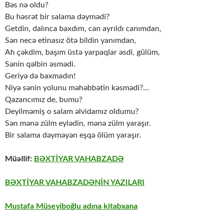
Bəs nə oldu?
Bu həsrət bir salama dəymədi?
Getdin, dalınca baxdım, can ayrıldı canımdan,
Sən necə etinasız ötə bildin yanımdan,
Ah çəkdim, başım üstə yarpaqlar əsdi, gülüm,
Sənin qəlbin əsmədi.
Geriyə də baxmadın!
Niyə sənin yolunu məhəbbətin kəsmədi?…
Qazancımız de, bumu?
Deyilməmiş o salam əlvidamız oldumu?
Sən mənə zülm eylədin, mənə zülm yaraşır.
Bir salama dəyməyən eşqə ölüm yaraşır.
Müəllif:
BƏXTİYAR VAHABZADƏ
BƏXTİYAR VAHABZADƏNİN YAZILARI
Mustafa Müseyiboğlu adına kitabxana