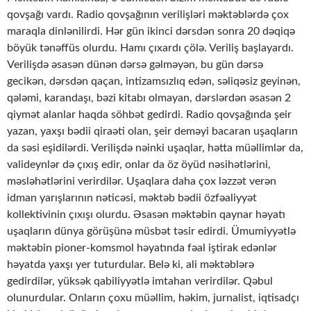
qovşağı vardı. Radio qovşağının verilişləri məktəblərdə çox
maraqla dinlənilirdi. Hər gün ikinci dərsdən sonra 20 dəqiqə
böyük tənəffüs olurdu. Hamı çıxardı çölə. Veriliş başlayardı.
Verilişdə əsasən dünən dərsə gəlməyən, bu gün dərsə
gecikən, dərsdən qaçan, intizamsızlıq edən, səliqəsiz geyinən,
qələmi, karandaşı, bəzi kitabı olmayan, dərslərdən əsasən 2
qiymət alanlar haqda söhbət gedirdi. Radio qovşağında şeir
yazan, yaxşı bədii qiraəti olan, şeir deməyi bacaran uşaqların
da səsi eşidilərdi. Verilişdə nəinki uşaqlar, hətta müəllimlər da,
valideynlər də çıxış edir, onlar da öz öyüd nəsihətlərini,
məsləhətlərini verirdilər. Uşaqlara daha çox ləzzət verən
idman yarışlarının nəticəsi, məktəb bədii özfəaliyyət
kollektivinin çıxışı olurdu. Əsasən məktəbin qaynar həyatı
uşaqların dünya görüşünə müsbət təsir edirdi. Ümumiyyətlə
məktəbin pioner-komsmol həyatında fəal iştirak edənlər
həyatda yaxşı yer tuturdular. Belə ki, ali məktəblərə
gedirdilər, yüksək qabiliyyətlə imtahan verirdilər. Qəbul
olunurdular. Onların çoxu müəllim, həkim, jurnalist, iqtisadçı