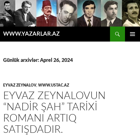
Axtar
WWW.YAZARLAR.AZ
MÜHTƏVIYYATA
ƏSAS
KEÇ
MENYU
Günlük arxivlər: Aprel 26, 2024
EYVAZ ZEYNALOV
,
WWW.USTAC.AZ
EYVAZ ZEYNALOVUN
“NADIR ŞAH” TARIXI
ROMANI ARTIQ
SATIŞDADIR.