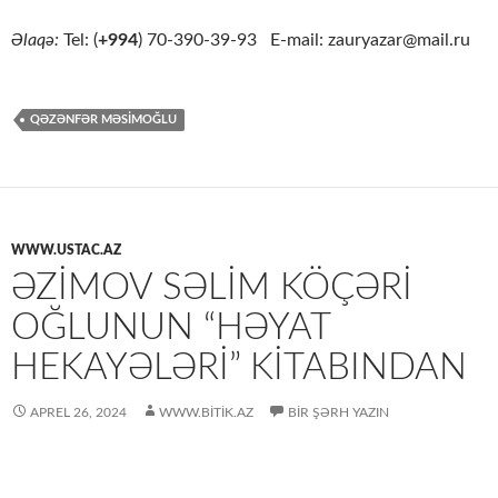
Əlaqə:
Tel: (
+994
) 70-390-39-93 E-mail: zauryazar@mail.ru
QƏZƏNFƏR MƏSIMOĞLU
WWW.USTAC.AZ
ƏZIMOV SƏLIM KÖÇƏRI
OĞLUNUN “HƏYAT
HEKAYƏLƏRI” KITABINDAN
APREL 26, 2024
WWW.BITIK.AZ
BIR ŞƏRH YAZIN