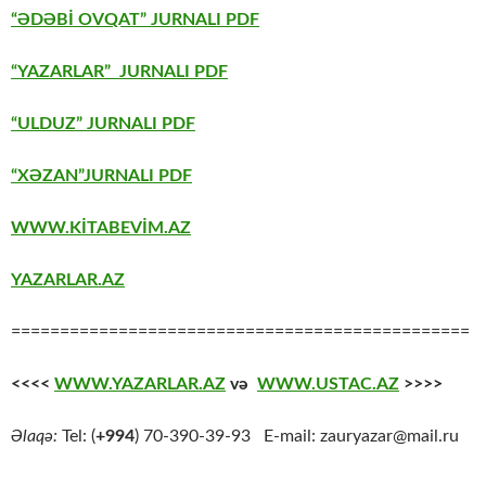
“ƏDƏBİ OVQAT” JURNALI PDF
“YAZARLAR” JURNALI PDF
“ULDUZ” JURNALI PDF
“XƏZAN”JURNALI PDF
WWW.KİTABEVİM.AZ
YAZARLAR.AZ
===============================================
<<<<
WWW.YAZARLAR.AZ
və
WWW.USTAC.AZ
>>>>
Əlaqə:
Tel: (
+994
) 70-390-39-93 E-mail: zauryazar@mail.ru