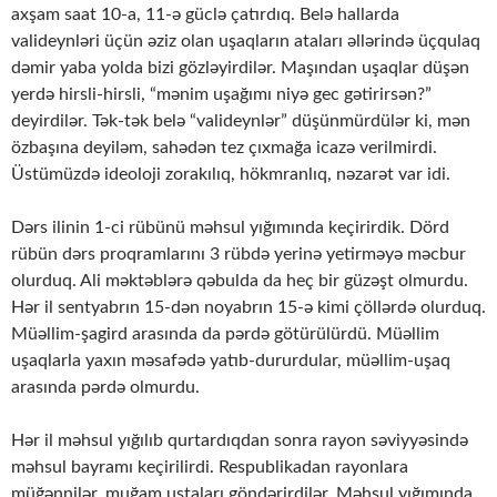
axşam saat 10-a, 11-ə güclə çatırdıq. Belə hallarda
valideynləri üçün əziz olan uşaqların ataları əllərində üçqulaq
dəmir yaba yolda bizi gözləyirdilər. Maşından uşaqlar düşən
yerdə hirsli-hirsli, “mənim uşağımı niyə gec gətirirsən?”
deyirdilər. Tək-tək belə “valideynlər” düşünmürdülər ki, mən
özbaşına deyiləm, sahədən tez çıxmağa icazə verilmirdi.
Üstümüzdə ideoloji zorakılıq, hökmranlıq, nəzarət var idi.
Dərs ilinin 1-ci rübünü məhsul yığımında keçirirdik. Dörd
rübün dərs proqramlarını 3 rübdə yerinə yetirməyə məcbur
olurduq. Ali məktəblərə qəbulda da heç bir güzəşt olmurdu.
Hər il sentyabrın 15-dən noyabrın 15-ə kimi çöllərdə olurduq.
Müəllim-şagird arasında da pərdə götürülürdü. Müəllim
uşaqlarla yaxın məsafədə yatıb-dururdular, müəllim-uşaq
arasında pərdə olmurdu.
Hər il məhsul yığılıb qurtardıqdan sonra rayon səviyyəsində
məhsul bayramı keçirilirdi. Respublikadan rayonlara
müğənnilər, muğam ustaları göndərirdilər. Məhsul yığımında