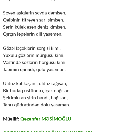
Sevən aşiqlərin sevda dəmisən,
Qəlbinin titrəyən sarı simisən.
Sərin külək əsən dəniz kimisən,
Qırçın ləpələrin dili yasəmən.
Gözəl ləçəklərin sərgisi kimi,
Yuxulu gözlərin mürgüsü kimi,
Vəsfində sözlərin hörgüsü kimi,
Təbimin qanadı, qolu yasəmən.
Ulduz kəhkəşanı, ulduz tağısan,
Bir budaq üstündə çiçək dağısan.
Şeirimin ən şirin bəndi, bağısan,
Tanrı qüdrətindən dolu yasəmən.
Müəllif:
Qəzənfər MƏSİMOĞLU