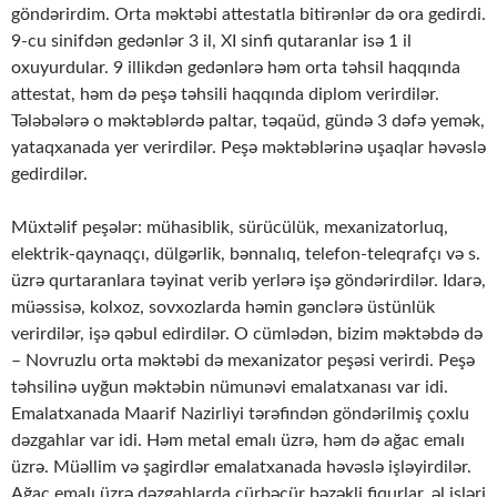
göndərirdim. Orta məktəbi attestatla bitirənlər də ora gedirdi.
9-cu sinifdən gedənlər 3 il, XI sinfi qutaranlar isə 1 il
oxuyurdular. 9 illikdən gedənlərə həm orta təhsil haqqında
attestat, həm də peşə təhsili haqqında diplom verirdilər.
Tələbələrə o məktəblərdə paltar, təqaüd, gündə 3 dəfə yemək,
yataqxanada yer verirdilər. Peşə məktəblərinə uşaqlar həvəslə
gedirdilər.
Müxtəlif peşələr: mühasiblik, sürücülük, mexanizatorluq,
elektrik-qaynaqçı, dülgərlik, bənnalıq, telefon-teleqrafçı və s.
üzrə qurtaranlara təyinat verib yerlərə işə göndərirdilər. Idarə,
müəssisə, kolxoz, sovxozlarda həmin gənclərə üstünlük
verirdilər, işə qəbul edirdilər. O cümlədən, bizim məktəbdə də
– Novruzlu orta məktəbi də mexanizator peşəsi verirdi. Peşə
təhsilinə uyğun məktəbin nümunəvi emalatxanası var idi.
Emalatxanada Maarif Nazirliyi tərəfindən göndərilmiş çoxlu
dəzgahlar var idi. Həm metal emalı üzrə, həm də ağac emalı
üzrə. Müəllim və şagirdlər emalatxanada həvəslə işləyirdilər.
Ağac emalı üzrə dəzgahlarda cürbəcür bəzəkli fiqurlar, əl işləri