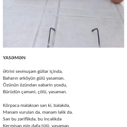
YASƏMƏN
Ətrini sevmuşəm güllər içində,
Baharın ərköyün gülü yasəmən.
Özünün özündən xəbərin yoxdu,
Bürüdün çəməni, çölü, yasəmən.
Körpəcə mələksən san ki, bələkdə,
Mənəm vurulan da, mənəm ləlik də.
Sən bu zəriflikdə, bu incəlikdə
Keçmisən min dəfə tülü, yasəmən.