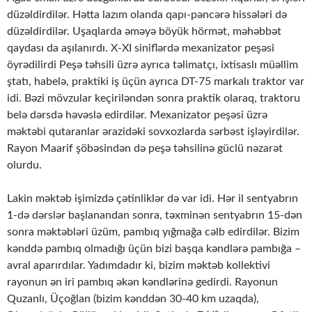
düzəldirdilər. Hətta lazım olanda qapı-pəncərə hissələri də
düzəldirdilər. Uşaqlarda əməyə böyük hörmət, məhəbbət
qaydası da aşılanırdı. X-XI siniflərdə mexanizator peşəsi
öyrədilirdi Peşə təhsili üzrə ayrıca təlimatçı, ixtisaslı müəllim
ştatı, habelə, praktiki iş üçün ayrıca DT-75 markalı traktor var
idi. Bəzi mövzular keçiriləndən sonra praktik olaraq, traktoru
belə dərsdə həvəslə edirdilər. Mexanizator peşəsi üzrə
məktəbi qutaranlar ərazidəki sovxozlarda sərbəst işləyirdilər.
Rayon Maarif şöbəsindən də peşə təhsilinə güclü nəzarət
olurdu.
Lakin məktəb işimizdə çətinliklər də var idi. Hər il sentyabrın
1-də dərslər başlanandan sonra, təxminən sentyabrın 15-dən
sonra məktəbləri üzüm, pambıq yığmağa cəlb edirdilər. Bizim
kənddə pambıq olmadığı üçün bizi başqa kəndlərə pambığa –
avral aparırdılar. Yadımdadır ki, bizim məktəb kollektivi
rayonun ən iri pambıq əkən kəndlərinə gedirdi. Rayonun
Quzanlı, Üçoğlan (bizim kənddən 30-40 km uzaqda),