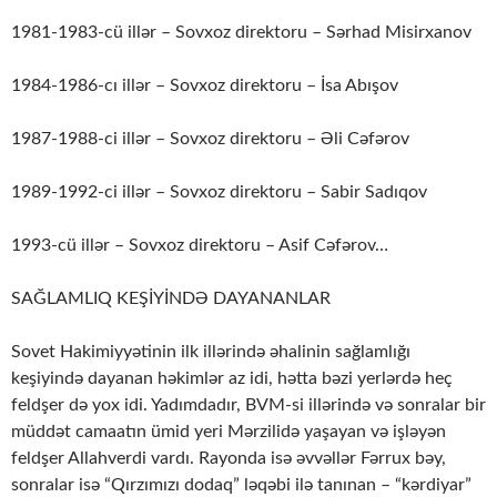
1981-1983-cü illər – Sovxoz direktoru – Sərhad Misirxanov
1984-1986-cı illər – Sovxoz direktoru – İsa Abışov
1987-1988-ci illər – Sovxoz direktoru – Əli Cəfərov
1989-1992-ci illər – Sovxoz direktoru – Sabir Sadıqov
1993-cü illər – Sovxoz direktoru – Asif Cəfərov…
SAĞLAMLIQ KEŞİYİNDƏ DAYANANLAR
Sovet Hakimiyyətinin ilk illərində əhalinin sağlamlığı
keşiyində dayanan həkimlər az idi, hətta bəzi yerlərdə heç
feldşer də yox idi. Yadımdadır, BVM-si illərində və sonralar bir
müddət camaatın ümid yeri Mərzilidə yaşayan və işləyən
feldşer Allahverdi vardı. Rayonda isə əvvəllər Fərrux bəy,
sonralar isə “Qırzımızı dodaq” ləqəbi ilə tanınan – “kərdiyar”