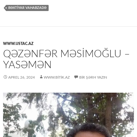
BƏXTİYAR VAHABZADƏ
WWW.USTAC.AZ
QƏZƏNFƏR MƏSIMOĞLU –
YASƏMƏN
APREL 26, 2024
WWW.BITIK.AZ
BIR ŞƏRH YAZIN