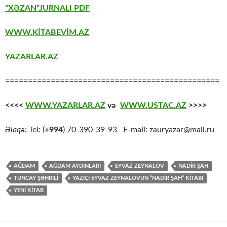
“XƏZAN”JURNALI PDF
WWW.KİTABEVİM.AZ
YAZARLAR.AZ
===============================================
<<<<
WWW.YAZARLAR.AZ
və
WWW.USTAC.AZ
>>>>
Əlaqə:
Tel: (
+994
) 70-390-39-93 E-mail: zauryazar@mail.ru
AĞDAM
AĞDAM AYDINLARI
EYVAZ ZEYNALOV
NADIR ŞAH
TUNCAY ŞƏHRİLİ
YAZIÇI EYVAZ ZEYNALOVUN “NADIR ŞAH” KITABI
YENİ KİTAB