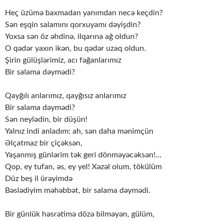
Heç üzümə baxmadan yanımdan necə keçdin?
Sən eşqin salamını qorxuyamı dəyişdin?
Yoxsa sən öz əhdinə, ilqarına ağ oldun?
O qədər yaxın ikən, bu qədər uzaq oldun.
Şirin gülüşlərimiz, acı fəğanlarımız
Bir salama dəymədi?
Qayğılı anlarımız, qayğısız anlarımız
Bir salama dəymədi?
Sən neylədin, bir düşün!
Yalnız indi anladım: ah, sən daha mənimçün
Əlçatmaz bir çiçəksən,
Yaşanmış günlərim tək geri dönməyəcəksən!…
Qop, ey tufan, əs, ey yel! Xəzəl olum, tökülüm
Düz beş il ürəyimdə
Bəslədiyim məhəbbət, bir salama dəymədi.
Bir günlük həsrətimə dözə bilməyən, gülüm,