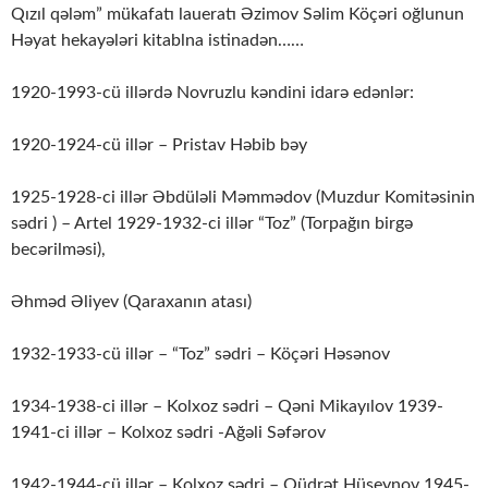
Qızıl qələm” mükafatı laueratı Əzimov Səlim Köçəri oğlunun
Həyat hekayələri kitablna istinadən……
1920-1993-cü illərdə Novruzlu kəndini idarə edənlər:
1920-1924-cü illər – Pristav Həbib bəy
1925-1928-ci illər Əbdüləli Məmmədov (Muzdur Komitəsinin
sədri ) – Artel 1929-1932-ci illər “Toz” (Torpağın birgə
becərilməsi),
Əhməd Əliyev (Qaraxanın atası)
1932-1933-cü illər – “Toz” sədri – Köçəri Həsənov
1934-1938-ci illər – Kolxoz sədri – Qəni Mikayılov 1939-
1941-ci illər – Kolxoz sədri -Ağəli Səfərov
1942-1944-cü illər – Kolxoz sədri – Qüdrət Hüseynov 1945-