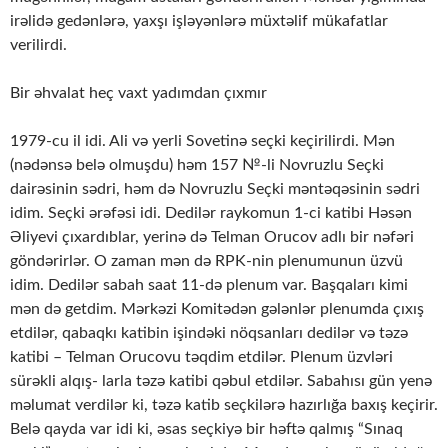
irəlidə gedənlərə, yaxşı işləyənlərə müxtəlif mükafatlar
verilirdi.
Bir əhvalat heç vaxt yadımdan çıxmır
1979-cu il idi. Ali və yerli Sovetinə seçki keçirilirdi. Mən
(nədənsə belə olmuşdu) həm 157 №-li Novruzlu Seçki
dairəsinin sədri, həm də Novruzlu Seçki məntəqəsinin sədri
idim. Seçki ərəfəsi idi. Dedilər raykomun 1-ci katibi Həsən
Əliyevi çıxardıblar, yerinə də Telman Orucov adlı bir nəfəri
göndərirlər. O zaman mən də RPK-nin plenumunun üzvü
idim. Dedilər sabah saat 11-də plenum var. Başqaları kimi
mən də getdim. Mərkəzi Komitədən gələnlər plenumda çıxış
etdilər, qabaqkı katibin işindəki nöqsanları dedilər və təzə
katibi – Telman Orucovu təqdim etdilər. Plenum üzvləri
sürəkli alqış- larla təzə katibi qəbul etdilər. Sabahısı gün yenə
məlumat verdilər ki, təzə katib seçkilərə hazırlığa baxış keçirir.
Belə qayda var idi ki, əsas seçkiyə bir həftə qalmış “Sınaq