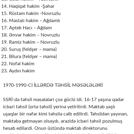
Həqiqət həkim -Şəhər
Rüstəm həkim -Novruzlu
Məstalı həkim – Ağdamlı
Aptek Hacı – Ağdam
Ənvər həkim – Novruzlu
Ramiz həkim – Novruzlu
Suruş (feldşer – mama)
Bilura (feldşer – mama)
Nofəl həkim
Aydın həkim
1970-1990-CI İLLƏRDƏ TƏHSİL MƏSƏLƏLƏRİ
SSRİ-də təhsil məsələləri çox güclü idi. 16-17 yaşına qədər
icbari təhsil (orta təhsil) yerinə yetirilirdi. Məktəb yaşlı
uşaqlar bir nəfər kimi təhsilə cəlb edilirdi. Təhsildən yayınan,
məktəbə getməyən olsaydı, ərazidə icbari təhsil pozulmuş
hesab edilərdi. Onun üstündə məktəb direktorunu