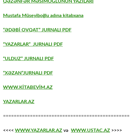
QƏZƏNFƏR MƏSİMOĞLUNUN YAZILARI
Mustafa Müseyiboğlu adına kitabxana
“ƏDƏBİ OVQAT” JURNALI PDF
“YAZARLAR” JURNALI PDF
“ULDUZ” JURNALI PDF
“XƏZAN”JURNALI PDF
WWW.KİTABEVİM.AZ
YAZARLAR.AZ
===============================================
<<<<
WWW.YAZARLAR.AZ
və
WWW.USTAC.AZ
>>>>