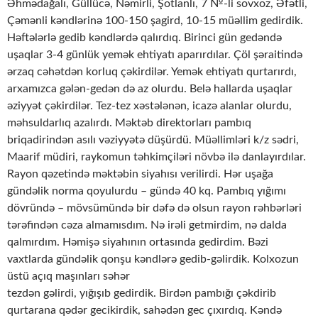
Əhmədağalı, Güllücə, Nəmirli, Şotlanlı, 7 №-li sovxoz, Əfətli,
Çəmənli kəndlərinə 100-150 şagird, 10-15 müəllim gedirdik.
Həftələrlə gedib kəndlərdə qalırdıq. Birinci gün gedəndə
uşaqlar 3-4 günlük yemək ehtiyatı aparırdılar. Çöl şəraitində
ərzaq cəhətdən korluq çəkirdilər. Yemək ehtiyatı qurtarırdı,
arxamızca gələn-gedən də az olurdu. Belə hallarda uşaqlar
əziyyət çəkirdilər. Tez-tez xəstələnən, icazə alanlar olurdu,
məhsuldarlıq azalırdı. Məktəb direktorları pambıq
briqadirindən asılı vəziyyətə düşürdü. Müəllimləri k/z sədri,
Maarif müdiri, raykomun təhkimçiləri növbə ilə danlayırdılar.
Rayon qəzetində məktəbin siyahısı verilirdi. Hər uşağa
gündəlik norma qoyulurdu – gündə 40 kq. Pambıq yığımı
dövründə – mövsümündə bir dəfə də olsun rayon rəhbərləri
tərəfindən cəza almamısdım. Nə irəli getmirdim, nə dalda
qalmırdım. Həmişə siyahının ortasında gedirdim. Bəzi
vaxtlarda gündəlik qonşu kəndlərə gedib-gəlirdik. Kolxozun
üstü açıq maşınları səhər
tezdən gəlirdi, yığışıb gedirdik. Birdən pambığı çəkdirib
qurtarana qədər gecikirdik, sahədən gec çıxırdıq. Kəndə