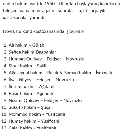
qadın həkimi var idı. 1950-ci illərdən başlayaraq kəndlərdə
feldşer-mama məntəqələri, sonralar isə, iri çarpayılı
xəstəxanalar yarandı.
Novruzlu kənd xəstəxanasında işləyənlər
Alı həkim – Gülablı
Şəfiqə həkim-Bağbanlar
Hümbət Quliyev – Feldşer – Novruzlu
Şirəli həkim – Şəkili
Ağazeynal həkim – Bakılı 6. Səməd həkim – İsmayıllı
İlyas Əliyev – Feldşer – Novruzlu
İldırım həkim – Ağdamlı
Bəşir həkim – Ağdamlı
Nizami Quliyev – Feldşer – Novruzlu
Şükufə həkim – Şuşalı
Məmməd həkim – Yusifcanlı
Humay həkim – Yusifcanlı
Cəlal həkim – Yusifcanlı