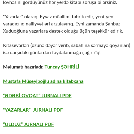
lövhəsini gördüyünüz hər yerdə kitabı soruşa bilərsiniz.
“Yazarlar” olaraq, Eyvaz müəllimi təbrik edir, yeni-yeni
yaradıcılıq nailiyyətləri arzulayırıq. Eyni zamanda Şahbaz
Xuduoğluna yazarlara dəstək olduğu üçün təşəkkür edirik.
Kitasevərləri (özünə dəyər verib, sabahına sərmayə qoyanları)
isə qarşıdakı günlərdən faydalanmağa çağırırîq!
Məlumatı hazırladı:
Tuncay ŞƏHRİLİ
Mustafa Müseyiboğlu adına kitabxana
“ƏDƏBİ OVQAT” JURNALI PDF
“YAZARLAR” JURNALI PDF
“ULDUZ” JURNALI PDF