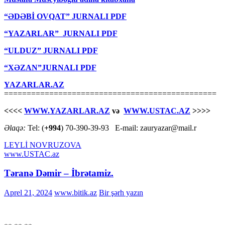
“ƏDƏBİ OVQAT” JURNALI PDF
“YAZARLAR” JURNALI PDF
“ULDUZ” JURNALI PDF
“XƏZAN”JURNALI PDF
YAZARLAR.AZ
===============================================
<<<<
WWW.YAZARLAR.AZ
və
WWW.USTAC.AZ
>>>>
Əlaqə:
Tel: (
+994
) 70-390-39-93 E-mail: zauryazar@mail.r
LEYLİ NOVRUZOVA
www.USTAC.az
Təranə Dəmir – İbrətamiz.
Aprel 21, 2024
www.bitik.az
Bir şərh yazın