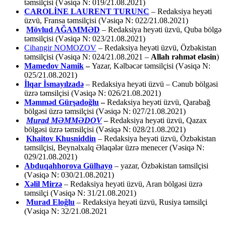
təmsilçisi (Vəsiqə N: 019/21.08.2021)
CAROLİNE LAURENT TURUNC
– Redaksiya heyəti
üzvü, Fransa təmsilçisi (Vəsiqə N: 022/21.08.2021)
Mövlud AĞAMMƏD
– Redaksiya heyəti üzvü, Quba bölgə
təmsilçisi (Vəsiqə N: 023/21.08.2021)
Cihangir NOMOZOV
– Redaksiya heyəti üzvü, Özbəkistan
təmsilçisi (Vəsiqə N: 024/21.08.2021 –
Allah rəhmət eləsin
)
Mamedov Namik
–
Yazar, Kəlbəcər təmsilçisi (Vəsiqə N:
025/21.08.2021)
İlqar İsmayılzadə
–
Redaksiya heyəti üzvü – Cənub bölgəsi
üzrə təmsilçisi (Vəsiqə N: 026/21.08.2021)
Məmməd Gürşadoğlu
–
Redaksiya heyəti üzvü, Qarabağ
bölgəsi üzrə təmsilçisi (Vəsiqə N: 027/21.08.2021)
Murad MƏMMƏDOV
–
Redaksiya heyəti üzvü, Qazax
bölgəsi üzrə təmsilçisi (Vəsiqə N: 028/21.08.2021)
Khaitov Khusniddin
– Redaksiya heyəti üzvü, Özbəkistan
təmsilçisi, Beynəlxalq Əlaqələr üzrə menecer (Vəsiqə N:
029/21.08.2021)
Abduqahhorova Gülhayo
– yazar, Özbəkistan təmsilçisi
(Vəsiqə N: 030/21.08.2021)
Xəlil Mirzə
– Redaksiya heyəti üzvü, Aran bölgəsi üzrə
təmsilçi (Vəsiqə N: 31/21.08.2021)
Murad Eloğlu
– Redaksiya heyəti üzvü, Rusiya təmsilçi
(Vəsiqə N: 32/21.08.2021