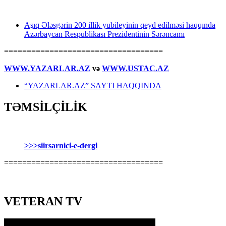
Aşıq Ələsgərin 200 illik yubileyinin qeyd edilməsi haqqında
Azərbaycan Respublikası Prezidentinin Sərəncamı
===================================
WWW.YAZARLAR.AZ
və
WWW.USTAC.AZ
“YAZARLAR.AZ” SAYTI HAQQINDA
TƏMSİLÇİLİK
>>>siirsarnici-e-dergi
===================================
VETERAN TV