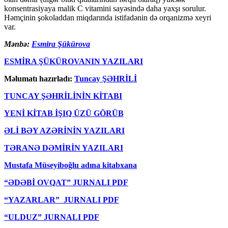
konsentrasiyaya malik C vitamini sayəsində daha yaxşı sorulur.
Həmçinin şokoladdan miqdarında istifadənin də orqanizmə xeyri
var.
Mənbə:
Esmira Şükürova
ESMİRA ŞÜKÜROVANIN YAZILARI
Məlumatı hazırladı:
Tuncay ŞƏHRİLİ
TUNCAY ŞƏHRİLİNİN KİTABI
YENİ KİTAB İŞIQ ÜZÜ GÖRÜB
ƏLİ BƏY AZƏRİNİN YAZILARI
TƏRANƏ DƏMİRİN YAZILARI
Mustafa Müseyiboğlu adına kitabxana
“ƏDƏBİ OVQAT” JURNALI PDF
“YAZARLAR” JURNALI PDF
“ULDUZ” JURNALI PDF