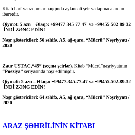
Kitab hərf və rəqəmlər haqqında əyləncəli şeir və tapmacalardan
ibarətdir.
Qiymət: 5 azn – Əlaqə: +99477-345-77-47 və +99455-502-89-32
İNDİ ZƏNG EDİN!
Nəşr göstəriciləri: 56 səhifə, A5, ağ-qara, “Mücrü” Nəşriyyatı /
2020
Zaur USTAC,“45” (seçmə şeirlər).
Kitab “Mücrü”nəşriyyatının
“Poeziya”
seriyasında nəşr edilmişdir.
Qiyməti: 5 azn – Əlaqə: +99477-345-77-47 və +99455-502-89-32
İNDİ ZƏNG EDİN!
Nəşr göstəriciləri: 64 səhifə, A5, ağ-qara, “Mücrü” Nəşriyyatı /
2020
ARAZ ŞƏHRİLİNİN KİTABI