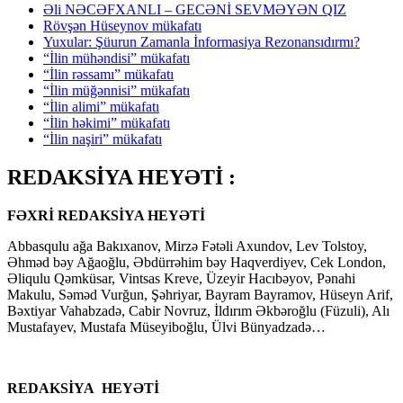
Əli NƏCƏFXANLI – GECƏNİ SEVMƏYƏN QIZ
Rövşən Hüseynov mükafatı
Yuxular: Şüurun Zamanla İnformasiya Rezonansıdırmı?
“İlin mühəndisi” mükafatı
“İlin rəssamı” mükafatı
“İlin müğənnisi” mükafatı
“İlin alimi” mükafatı
“İlin həkimi” mükafatı
“İlin naşiri” mükafatı
REDAKSİYA HEYƏTİ :
FƏXRİ REDAKSİYA HEYƏTİ
Abbasqulu ağa Bakıxanov, Mirzə Fətəli Axundov, Lev Tolstoy,
Əhməd bəy Ağaoğlu, Əbdürrəhim bəy Haqverdiyev, Cek London,
Əliqulu Qəmküsar, Vintsas Kreve, Üzeyir Hacıbəyov, Pənahi
Makulu, Səməd Vurğun, Şəhriyar, Bayram Bayramov, Hüseyn Arif,
Bəxtiyar Vahabzadə, Cabir Novruz, İldırım Əkbəroğlu (Füzuli), Alı
Mustafayev, Mustafa Müseyiboğlu, Ülvi Bünyadzadə…
REDAKSİYA HEYƏTİ