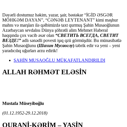
Dəyərli dostumuz həkim, yazar, şair, bəstəkar “İGİD ƏSGƏR
MÖHKƏM DAYAN”, “CƏNƏB LEYTENANT” kimi məşhur
mahnı və marşları ilə qəlbimizdə taxt qurmuş Şahin Musaoğlunun
Azərbaycan sevdalısı Dünya şöhrətli alim Mehmet Haberal
haqqında çox vacib əsər olan
“СВЕТИТЬ ВСЕГДА, СВЕТИТ
ВЕЗДЕ!”
adlı sənədli povesti işıq qzü görmüşdür. Bu münasibətlə
Şahin Musaoğlunu
(
Шахин Мусаоглу
)
təbrik edir və yeni – yeni
yaradıcılıq uğurları arzu edirik!
ŞAHİN MUSAOĞLU MÜKAFATLANDIRILDI
ALLAH RƏHMƏT ELƏSİN
Mustafa Müseyiboğlu
(01.12.1952-29.12.2018)
QURANİ-KƏRİM – YASİN