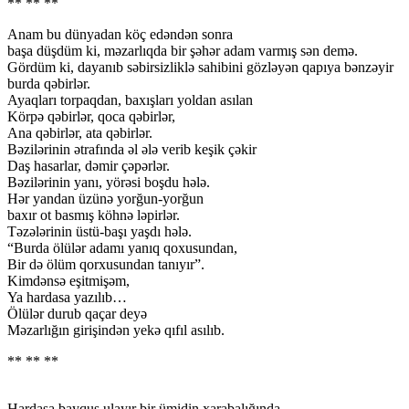
** ** **
Anam bu dünyadan köç edəndən sonra
başa düşdüm ki, məzarlıqda bir şəhər adam varmış sən demə.
Gördüm ki, dayanıb səbirsizliklə sahibini gözləyən qapıya bənzəyir
burda qəbirlər.
Ayaqları torpaqdan, baxışları yoldan asılan
Körpə qəbirlər, qoca qəbirlər,
Ana qəbirlər, ata qəbirlər.
Bəzilərinin ətrafında əl ələ verib keşik çəkir
Daş hasarlar, dəmir çəpərlər.
Bəzilərinin yanı, yörəsi boşdu hələ.
Hər yandan üzünə yorğun-yorğun
baxır ot basmış köhnə ləpirlər.
Təzələrinin üstü-başı yaşdı hələ.
“Burda ölülər adamı yanıq qoxusundan,
Bir də ölüm qorxusundan tanıyır”.
Kimdənsə eşitmişəm,
Ya hardasa yazılıb…
Ölülər durub qaçar deyə
Məzarlığın girişindən yekə qıfıl asılıb.
** ** **
Hardasa bayquş ulayır bir ümidin xarabalığında ,