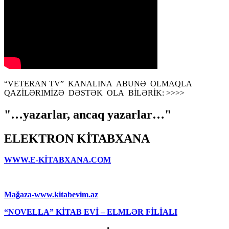
“VETERAN TV” KANALINA ABUNƏ OLMAQLA
QAZİLƏRIMİZƏ DƏSTƏK OLA BİLƏRİK: >>>>
"…yazarlar, ancaq yazarlar…"
ELEKTRON KİTABXANA
WWW.E-KİTABXANA.COM
Mağaza-www.kitabevim.az
“NOVELLA” KİTAB EVİ – ELMLƏR FİLİALI