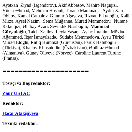
Ayətxan Ziyad (İsgəndərov), Akif Abbasov, Mahirə Nağıqızı,
Vüqar Əhməd, Mehman Həsənli, Təranə Məmməd, Aydın Xan
Əbilov, Kamal Camalov, Günnur Ağayeva, Rizvan Fikrətoğlu, Xəlil
Mirzə, Aysel Nazim, Səma Muğanna, Murad Məmmədov, Nuranə
Rafailqızı, Əli bəy Azəri, Sevindik Nəsiboğlu,
Məmməd
Gürşadoğlu
, Taleh Xəlilov, Leyla Yaşar, Aytac İbrahim, Mövlud
Ağamməd, İlqar İsmayılzadə, Südabə Məmmədova, Aysu Türkel,
Murad Eloğlu, Rafiq Hümmət (Gürcüstan), Faruk Habiboğlu
(Türkiyə), Khaitov Khusniddin (Özbəkistan), Əbülfəz Əhməd
(Almaniya), Günay Əliyeva (Norveç). Caroline Laurent Turunc
(Fransa).
=====================
Təsisçi və Baş redaktor:
Zaur USTAC
Redaktor:
Həcər Atakişiyeva
Texniki redaktor: