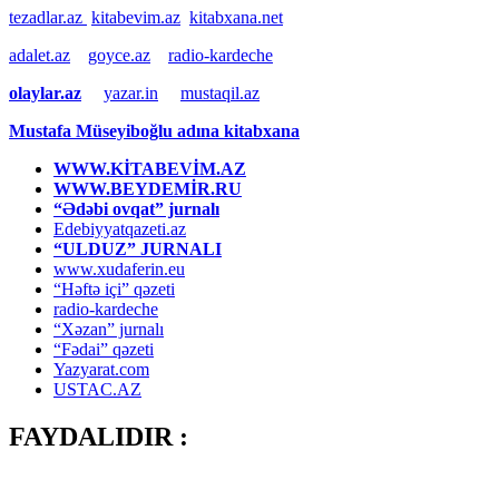
tezadlar.az
kitabevim.az
kitabxana.net
adalet.az
goyce.az
radio-kardeche
olaylar.az
yazar.in
mustaqil.az
Mustafa Müseyiboğlu adına kitabxana
WWW.KİTABEVİM.AZ
WWW.BEYDEMİR.RU
“Ədəbi ovqat” jurnalı
Edebiyyatqazeti.az
“ULDUZ” JURNALI
www.xudaferin.eu
“Həftə içi” qəzeti
radio-kardeche
“Xəzan” jurnalı
“Fədai” qəzeti
Yazyarat.com
USTAC.AZ
FAYDALIDIR :