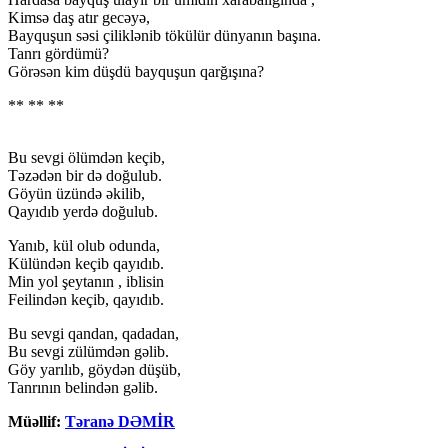
Kimsə daş atır gecəyə,
Bayquşun səsi çiliklənib tökülür dünyanın başına.
Tanrı gördümü?
Görəsən kim düşdü bayquşun qarğışına?
** ** **
Bu sevgi ölümdən keçib,
Təzədən bir də doğulub.
Göyün üzündə əkilib,
Qayıdıb yerdə doğulub.
Yanıb, kül olub odunda,
Külündən keçib qayıdıb.
Min yol şeytanın , iblisin
Feilindən keçib, qayıdıb.
Bu sevgi qandan, qadadan,
Bu sevgi zülümdən gəlib.
Göy yarılıb, göydən düşüb,
Tanrının belindən gəlib.
Müəllif:
Təranə DƏMİR