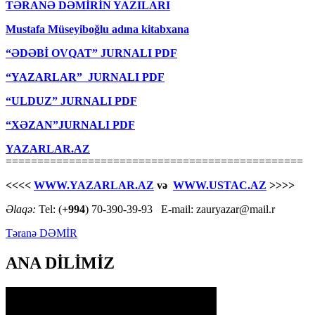
TƏRANƏ DƏMİRİN YAZILARI
Mustafa Müseyiboğlu adına kitabxana
“ƏDƏBİ OVQAT” JURNALI PDF
“YAZARLAR” JURNALI PDF
“ULDUZ” JURNALI PDF
“XƏZAN”JURNALI PDF
YAZARLAR.AZ
===============================================
<<<<
WWW.YAZARLAR.AZ
və
WWW.USTAC.AZ
>>>>
Əlaqə:
Tel: (
+994
) 70-390-39-93 E-mail: zauryazar@mail.r
Təranə DƏMİR
ANA DİLİMİZ