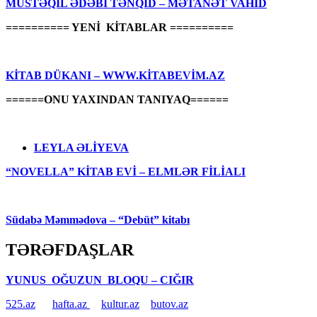
MÜSTƏQİL ƏDƏBİ TƏNQİD – MƏTANƏT VAHİD
========== YENİ KİTABLAR ==========
KİTAB DÜKANI – WWW.KİTABEVİM.AZ
======ONU YAXINDAN TANIYAQ======
LEYLA ƏLİYEVA
“NOVELLA” KİTAB EVİ – ELMLƏR FİLİALI
Südabə Məmmədova – “Debüt” kitabı
TƏRƏFDAŞLAR
YUNUS OĞUZUN BLOQU – CIĞIR
525.az
hafta.az
kultur.az
butov.az