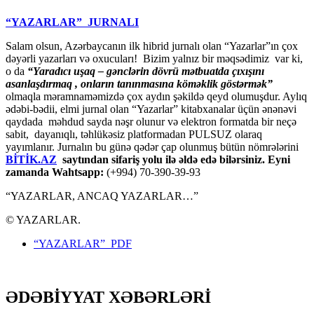
“YAZARLAR” JURNALI
Salam olsun, Azərbaycanın ilk hibrid jurnalı olan “Yazarlar”ın çox
dəyərli yazarları və oxucuları! Bizim yalnız bir məqsədimiz var ki,
o da
“
Yaradıcı uşaq – gәnclәrin dövrü mәtbuatda çıxışını
asanlaşdırmaq , onların tanınmasına kömәklik göstәrmәk”
olmaqla məramnaməmizdə çox aydın şəkildə qeyd olumuşdur. Aylıq
ədəbi-bədii, elmi jurnal olan “Yazarlar” kitabxanalar üçün ənənəvi
qaydada məhdud sayda nəşr olunur və elektron formatda bir neçə
sabit, dayanıqlı, təhlükəsiz platformadan PULSUZ olaraq
yayımlanır. Jurnalın bu günə qədər çap olunmuş bütün nömrələrini
BİTİK.AZ
saytından sifariş yolu ilə əldə edə bilərsiniz. Eyni
zamanda Wahtsapp:
(+994) 70-390-39-93
“YAZARLAR, ANCAQ YAZARLAR…”
© YAZARLAR.
“YAZARLAR” PDF
ƏDƏBİYYAT XƏBƏRLƏRİ