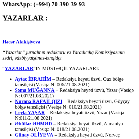
WhatsApp: (
+994
) 70-390-39-93
YAZARLAR :
Həcər Atakişiyeva
“Yazarlar” jurnalının redaktoru və Yaradıcılıq Komissiyasının
sədri, ədəbiyyatşünas-tənqidçı
“
YAZARLAR
“IN MÜSTƏQİL YAZARLARI:
Aytac İBRAHİM
– Redaksiya heyəti üzvü, Qax bölgə
təmsilçisi (Vəsiqə N: 006/21.08.2021)
Səma MUĞANNA
– Redaksiya heyəti üzvü, Yazar (Vəsiqə
N: 007/21.08.2021)
Nuranə RAFAİLQIZI
– Redaksiya heyəti üzvü, Göyçay
bölgə təmsilçisi (Vəsiqə N: 010/21.08.2021)
Leyla YAŞAR
– Redaksiya heyəti üzvü, Yazar (Vəsiqə
N:011/21.08.2021)
Əbülfəz ƏHMƏD
– Redaksiya heyəti üzvü, Almaniya
təmsilçisi (Vəsiqə N: 018/21.08.2021)
Günay ƏLİYEVA
– Redaksiya heyəti üzvü, Norveç