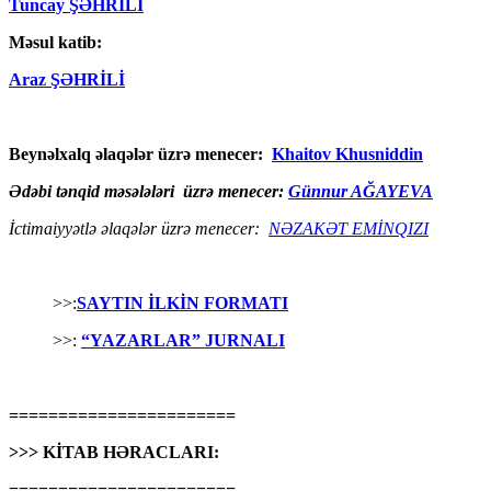
Tuncay ŞƏHRİLİ
Məsul katib:
Araz ŞƏHRİLİ
Beynəlxalq əlaqələr üzrə menecer:
Khaitov Khusniddin
Ədəbi tənqid məsələləri üzrə menecer:
Günnur AĞAYEVA
İctimaiyyətlə əlaqələr üzrə menecer:
NƏZAKƏT EMİNQIZI
>>:
SAYTIN İLKİN FORMATI
>>:
“YAZARLAR” JURNALI
=======================
>>> KİTAB HƏRACLARI:
=======================