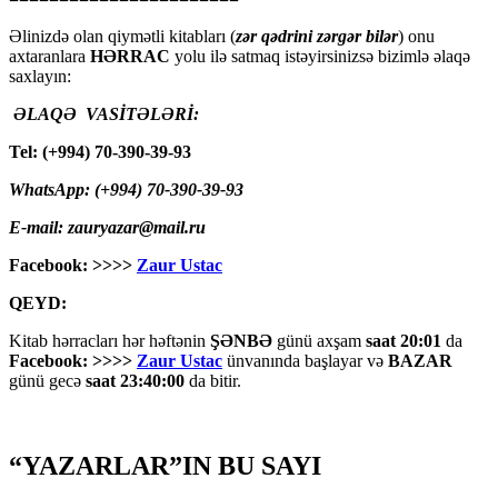
Əlinizdə olan qiymətli kitabları (
zər qədrini zərgər bilər
) onu
axtaranlara
HƏRRAC
yolu ilə satmaq istəyirsinizsə bizimlə əlaqə
saxlayın:
ƏLAQƏ VASİTƏLƏRİ:
Tel: (+994) 70-390-39-93
WhatsApp: (+994) 70-390-39-93
E-mail: zauryazar@mail.ru
Facebook: >>>>
Zaur Ustac
QEYD:
Kitab hərracları hər həftənin
ŞƏNBƏ
günü axşam
saat 20:01
da
Facebook: >>>>
Zaur Ustac
ünvanında başlayar və
BAZAR
günü gecə
saat 23:40:00
da bitir.
“YAZARLAR”IN BU SAYI