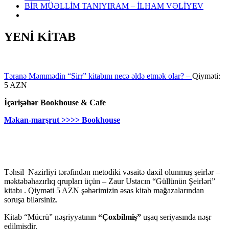
BİR MÜƏLLİM TANIYIRAM – İLHAM VƏLİYEV
YENİ KİTAB
Təranə Məmmədin “Sirr” kitabını necə əldə etmək olar? –
Qiyməti:
5 AZN
İçərişəhər Bookhouse & Cafe
Məkan-marşrut >>>> Bookhouse
Təhsil Nazirliyi tərəfindən metodiki vəsaitə daxil olunmuş şeirlər –
məktəbəhazırlıq qrupları üçün – Zaur Ustacın “Güllünün Şeirləri”
kitabı . Qiyməti 5 AZN şəhərimizin əsas kitab mağazalarından
soruşa bilərsiniz.
Kitab “Mücrü” nəşriyyatının
“Çoxbilmiş”
uşaq seriyasında nəşr
edilmişdir.