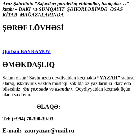
Araz Şəhrilinin “Səfəvilər: paralellər, ehtimallar, həqiqətlər…”
kitabı – BAKI və SUMQAYIT ŞƏHƏRLƏRİNDƏ ƏSAS
KİTAB MAĞAZALARINDA
ŞƏRƏF LÖVHƏSİ
Qurban BAYRAMOV
ƏMƏKDAŞLIQ
Salam olsun! Saytımızda qeydiyatdan keçməklə
“YAZAR”
statusu
alaraq, istədiyiniz vaxtda müstəqil şəkildə öz yazılarınızı dərc edə
bilərsiniz
(
bu çox sadə və asandır
).
Qeydiyyatdan keçmək üçün
əlaqə saxlayın.
ƏLAQƏ:
Tel: (+994) 70-390-39-93
E-mail: zauryazar@mail.ru