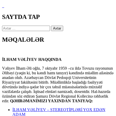
SAYTDA TAP
Axtarış:
MƏQALƏLƏR
İLHAM VƏLİYEV HAQQINDA
Vəliyev İlham Əli oğlu, 7 oktyabr 1959 –cu ildə Tovuzu rayonunun
Əlibəyi (yəqin ki, bu kəndi hamı tanıyır) kəndində müəllim ailəsində
anadan olub. Azərbaycan Dövlət Pedoqoji Universitetinin
Riyaziyyat fakültəsini bitirib. Müəllimliklə başladığı fəaliyyəti
dövründə indiyə qədər bir çox təhsil müəssisələrində müxtəlif
vəzifələrdə çalışıb. İqtisad elmləri namizədi, dosentdir. Hal-hazırda
özündən söz etdirən Şamaxı Dövlət Regional Kollecinə rəhbərlik
edir.
QƏHRƏMANIMIZI YAXINDAN TANIYAQ:
İLHAM VƏLİYEV – STEREOTİPLƏRİ YOX EDƏN
ADAM