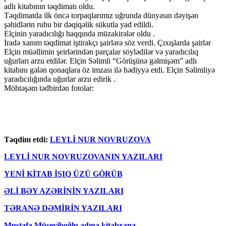
adlı kitabının təqdimatı oldu.
Təqdimatda ilk öncə torpaqlarımız uğrunda dünyasın dəyişən
şəhidlərin ruhu bir dəqiqəlik sükutla yad edildi.
Elçinin yaradıcılığı haqqında müzakirələr oldu .
İradə xanım təqdimat iştirakçı şairlərə söz verdi. Çıxışlarda şairlər
Elçin müəllimin şeirlərindən parçalar söylədilər və yaradıcılıq
uğurları arzu etdilər. Elçin Səlimli “Görüşünə gəlmişəm” adlı
kitabını gələn qonaqlara öz imzası ilə hədiyyə etdi. Elçin Səlimliyə
yaradıcılığında uğurlar arzu edirik .
Möhtəşəm tədbirdən fotolar:
Təqdim etdi:
LEYLİ NUR NOVRUZOVA
LEYLİ NUR NOVRUZOVANIN YAZILARI
YENİ KİTAB İŞIQ ÜZÜ GÖRÜB
ƏLİ BƏY AZƏRİNİN YAZILARI
TƏRANƏ DƏMİRİN YAZILARI
Mustafa Müseyiboğlu adına kitabxana