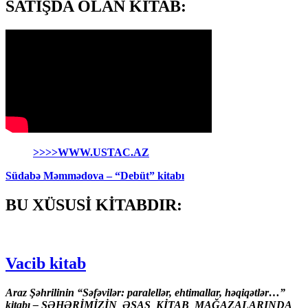
SATIŞDA OLAN KİTAB:
>>>>WWW.USTAC.AZ
Südabə Məmmədova – “Debüt” kitabı
BU XÜSUSİ KİTABDIR:
Vacib kitab
Araz Şəhrilinin “Səfəvilər: paralellər, ehtimallar, həqiqətlər…”
kitabı – ŞƏHƏRİMİZİN ƏSAS KİTAB MAĞAZALARINDA