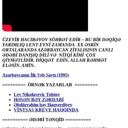
ÜZEYİR HACIBƏYOV SÖHBƏT EDİR – BU BİR DƏQİQƏ
YARIMLIQ LENT EYNİ ZAMANDA XX ƏSRİN
ORTALARANDA AZƏRBAYCAN ZİYALISININ CANLI
ƏDƏBİ DANIŞIQ DİLİ VƏ NİTQİ KİMİ ÇOX
QİYMƏTLİDİR. DİQQƏT EDİN. ALLAH RƏHMƏT
ELƏSİN. AMİN.
Azərbaycanın İlk Veb Saytı (1995)
========= ÖRNƏK YAZARLAR =========
Lev Nikolayeviç Tolstoy
HƏSƏN BƏY ZƏRDABİ
Əbdürrəhim bəy Haqverdiyev
VİNTSAS KREVE HAQQINDA
========== ƏDƏBİ TƏNQİD ==========