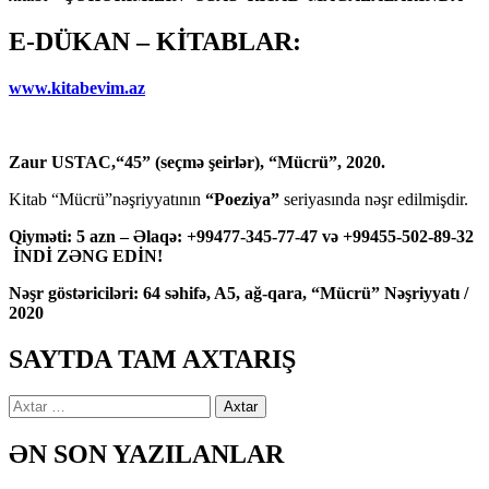
E-DÜKAN – KİTABLAR:
www.kitabevim.az
Zaur USTAC,“45” (seçmə şeirlər), “Mücrü”, 2020.
Kitab “Mücrü”nəşriyyatının
“Poeziya”
seriyasında nəşr edilmişdir.
Qiyməti: 5 azn – Əlaqə: +99477-345-77-47 və +99455-502-89-32
İNDİ ZƏNG EDİN!
Nəşr göstəriciləri: 64 səhifə, A5, ağ-qara, “Mücrü” Nəşriyyatı /
2020
SAYTDA TAM AXTARIŞ
Axtarış:
ƏN SON YAZILANLAR