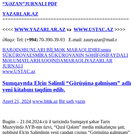
“XƏZAN”JURNALI PDF
YAZARLAR.AZ
===============================================
<<<<
WWW.YAZARLAR.AZ
və
WWW.USTAC.AZ
>>>>
Əlaqə:
Tel: (
+994
) 70-390-39-93 E-mail: zauryazar@mail.r
BARƏDƏ
BUNLARI BİLMƏK MARAQLIDIR
Esmira
ŞÜKÜROVA
ESMİRA ŞÜKÜROVANIN SƏHİFƏSİ
FAYDALI
MƏLUMATLAR
HAQQINDA
MARAQLI
YAZARLAR
JURNALI
www.USTAC.az
Sumqayıtda Elçin Səlimli “Görüşünə gəlmişəm” adlı
yeni kitabını təqdim edib.
Aprel 21, 2024
www.bitik.az
Bir şərh yazın
Bugün – 21.04.2024-cü il tarixində Sumqayıt şəhər Tarix
Muzeyində AYB-nin üzvi, “Qızıl Qələm” media mükafatçısı şair,
publisist Elçin Səlimlinin yeni çapdan çıxmış “Görüşünə gəlmişəm”