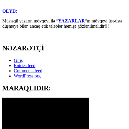
QEYD:
Müstəqil yazarın mövqeyi ilə “
YAZARLAR
“ın mövqeyi üst-üstə
düşməyə bilər, ancaq etik tələblər həmişə gözlənilməlidir!!!
NƏZARƏTÇİ
Giriş
Entries feed
Comments feed
WordPress.org
MARAQLIDIR: