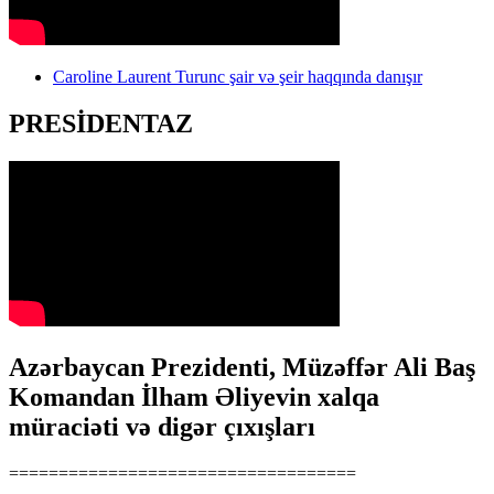
Caroline Laurent Turunc şair və şeir haqqında danışır
PRESİDENTAZ
Azərbaycan Prezidenti, Müzəffər Ali Baş
Komandan İlham Əliyevin xalqa
müraciəti və digər çıxışları
===================================