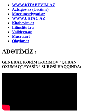
WWW.KİTABEVİM.AZ
Aztc.gov.az (tərcümə)
Mucrunesriyyati.az
WWW.USTAC.AZ
Kitabevim.az
Litinstitut.ru
Valideyn.az
Mucru.art
Olaylar.az
ADƏTİMİZ :
GENERAL KƏRİM KƏRİMOV “QURAN
OXUMAQ”-“YASİN” SURƏSİ HAQQINDA: