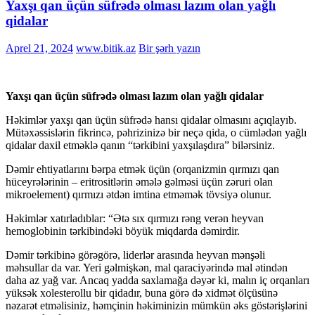
Yaxşı qan üçün süfrədə olması lazım olan yağlı
qidalar
Aprel 21, 2024
www.bitik.az
Bir şərh yazın
Yaxşı qan üçün süfrədə olması lazım olan yağlı qidalar
Həkimlər yaxşı qan üçün süfrədə hansı qidalar olmasını açıqlayıb.
Mütəxəssislərin fikrincə, pəhrizinizə bir neçə qida, o cümlədən yağlı
qidalar daxil etməklə qanın “tərkibini yaxşılaşdıra” bilərsiniz.
Dəmir ehtiyatlarını bərpa etmək üçün (orqanizmin qırmızı qan
hüceyrələrinin – eritrositlərin əmələ gəlməsi üçün zəruri olan
mikroelement) qırmızı ətdən imtina etməmək tövsiyə olunur.
Həkimlər xatırladıblar: “Ətə sıx qırmızı rəng verən heyvan
hemoglobinin tərkibindəki böyük miqdarda dəmirdir.
Dəmir tərkibinə görəgörə, liderlər arasında heyvan mənşəli
məhsullar da var. Yeri gəlmişkən, mal qaraciyərində mal ətindən
daha az yağ var. Ancaq yadda saxlamağa dəyər ki, malın iç orqanları
yüksək xolesterollu bir qidadır, buna görə də xidmət ölçüsünə
nəzarət etməlisiniz, həmçinin həkiminizin mümkün əks göstərişlərini