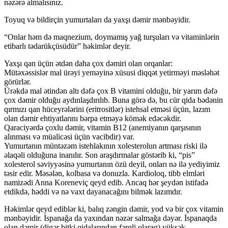
nəzərə almalısınız.
Toyuq və bildirçin yumurtaları da yaxşı dəmir mənbəyidir.
“Onlar həm də maqnezium, doymamış yağ turşuları və vitaminlərin
etibarlı tədarükçüsüdür” həkimlər deyir.
Yaxşı qan üçün ətdən daha çox dəmiri olan orqanlar:
Mütəxəssislər mal ürəyi yeməyinə xüsusi diqqət yetirməyi məsləhət
görürlər.
Ürəkdə mal ətindən altı dəfə çox B vitamini olduğu, bir yarım dəfə
çox dəmir olduğu aydınlaşdırılıb. Buna görə də, bu cür qida bədənin
qırmızı qan hüceyrələrini (eritrositlər) istehsal etməsi üçün, lazım
olan dəmir ehtiyatlarını bərpa etməyə kömək edəcəkdir.
Qaraciyərdə çoxlu dəmir, vitamin B12 (anemiyanın qarşısının
alınması və müalicəsi üçün vacibdir) var.
Yumurtanın müntəzəm istehlakının xolesterolun artması riski ilə
əlaqəli olduğuna inanılır. Son araşdırmalar göstərib ki, “pis”
xolesterol səviyyəsinə yumurtanın özü deyil, onları nə ilə yediyimiz
təsir edir. Məsələn, kolbasa və donuzla. Kardioloq, tibb elmləri
namizədi Anna Koreneviç qeyd edib. Ancaq hər şeydən istifadə
etdikdə, həddi və nə vaxt dayanacağını bilmək lazımdır.
Həkimlər qeyd ediblər ki, balıq zəngin dəmir, yod və bir çox vitamin
mənbəyidir. İspanağa da yaxından nəzər salmağa dəyər. İspanaqda
olan dəmir (digər bitki qidalarından fərqli olaraq) yüksək