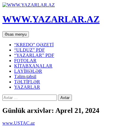
WWW.YAZARLAR.AZ
Axtar
Mühtəviyyata
Əsas menyu
keç
“KREDO” QƏZETİ
“ULDUZ” PDF
“YAZARLAR” PDF
FOTOLAR
KİTABXANALAR
LAYİHƏLƏR
Təlim-təhsil
TƏLTİFLƏR
YAZARLAR
Axtarış:
Günlük arxivlər: Aprel 21, 2024
www.USTAC.az