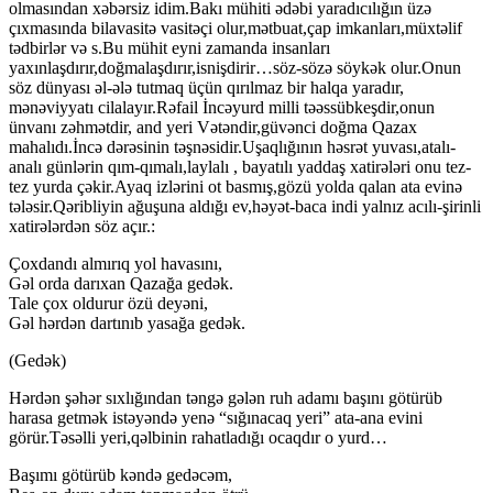
olmasından xəbərsiz idim.Bakı mühiti ədəbi yaradıcılığın üzə
çıxmasında bilavasitə vasitəçi olur,mətbuat,çap imkanları,müxtəlif
tədbirlər və s.Bu mühit eyni zamanda insanları
yaxınlaşdırır,doğmalaşdırır,isnişdirir…söz-sözə söykək olur.Onun
söz dünyası əl-ələ tutmaq üçün qırılmaz bir halqa yaradır,
mənəviyyatı cilalayır.Rəfail İncəyurd milli təəssübkeşdir,onun
ünvanı zəhmətdir, and yeri Vətəndir,güvənci doğma Qazax
mahalıdı.İncə dərəsinin təşnəsidir.Uşaqlığının həsrət yuvası,atalı-
analı günlərin qım-qımalı,laylalı , bayatılı yaddaş xatirələri onu tez-
tez yurda çəkir.Ayaq izlərini ot basmış,gözü yolda qalan ata evinə
tələsir.Qəribliyin ağuşuna aldığı ev,həyət-baca indi yalnız acılı-şirinli
xatirələrdən söz açır.:
Çoxdandı almırıq yol havasını,
Gəl orda darıxan Qazağa gedək.
Tale çox oldurur özü deyəni,
Gəl hərdən dartınıb yasağa gedək.
(Gedək)
Hərdən şəhər sıxlığından təngə gələn ruh adamı başını götürüb
harasa getmək istəyəndə yenə “sığınacaq yeri” ata-ana evini
görür.Təsəlli yeri,qəlbinin rahatladığı ocaqdır o yurd…
Başımı götürüb kəndə gedəcəm,