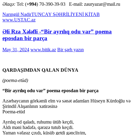
Əlaqə:
Tel: (
+994
) 70-390-39-93 E-mail: zauryazar@mail.ru
Narıngül Nadir
TUNCAY ŞƏHRİLİ
YENİ KİTAB
www.USTAC.az
Əli Rza Xələfli -“Bir ayrılıq odu var” poema
eposdan bir parça
May 31, 2024
www.bitik.az
Bir şərh yazın
QARDAŞIMDAN QALAN DÜNYA
(poema-etüd)
“Bir ayrılıq odu var” poema eposdan bir parça
Azərbaycanın görkəmli elm və sənət adamları Hüseyn Kürdoğlu və
Şirindil Alışanlının xatirəsinə
Poema-etüd
Ayrılıq od qaladı, ruhumu ütüb keçdi,
Aldı məni hədəfə, qərəzə tutub keçdi.
Yaman vəfasız çıxdı, küsüb getdi gəncliyim,