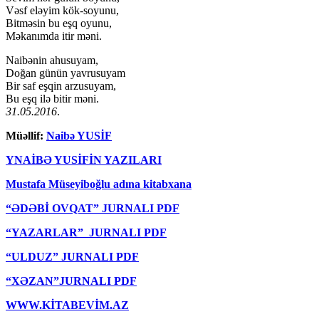
Vəsf eləyim kök-soyunu,
Bitməsin bu eşq oyunu,
Məkanımda itir məni.
Naibənin ahusuyam,
Doğan günün yavrusuyam
Bir saf eşqin arzusuyam,
Bu eşq ilə bitir məni.
31.05.2016
.
Müəllif:
Naibə YUSİF
YNAİBƏ YUSİFİN YAZILARI
Mustafa Müseyiboğlu adına kitabxana
“ƏDƏBİ OVQAT” JURNALI PDF
“YAZARLAR” JURNALI PDF
“ULDUZ” JURNALI PDF
“XƏZAN”JURNALI PDF
WWW.KİTABEVİM.AZ