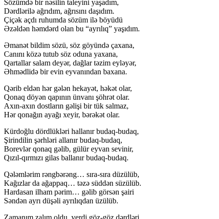
Sözümdə bir nəsilin taleyini yaşadım,
Dərdlərilə ağrıdım, ağrısını daşıdım.
Çiçək açdı ruhumda sözüm ilə böyüdü
Əzəldən həmdərd olan bu “ayrılıq” yaşıdım.
Əmanət bildim sözü, söz göyündə çaxana,
Canını közə tutub söz oduna yaxana,
Qartallar salam deyər, dağlar təzim eyləyər,
Əhmədlidə bir evin eyvanından baxana.
Qərib eldən hər gələn hekayət, həkət olar,
Qonaq döyən qapının ünvanı şöhrət olar.
Axın-axın dostların gəlişi bir tük salmaz,
Hər qonağın ayağı xeyir, bərəkət olar.
Kürdoğlu dördlükləri hallanır budaq-budaq,
Şirindilin şərhləri allanır budaq-budaq,
Borevlər qonaq gəlib, gülür eyvan sevinir,
Qızıl-qırmızı gilas ballanır budaq-budaq.
Qələmlərim rəngbərəng… sıra-sıra düzülüb,
Kağızlar da ağappaq… təzə süddən süzülüb.
Hardasan ilham pərim… gəlib görsən şairi
Səndən ayrı düşəli ayrılıqdan üzülüb.
Zamanım zalım oldu, verdi göz-göz dərdləri,