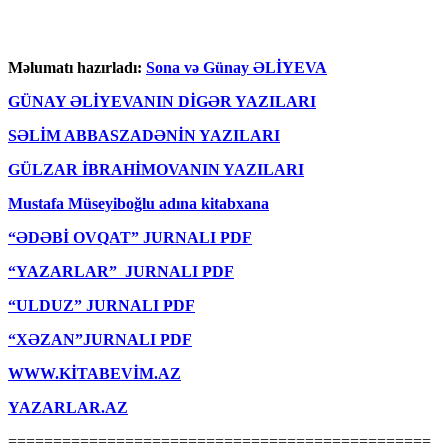
Məlumatı hazırladı:
Sona və Günay ƏLİYEVA
GÜNAY ƏLİYEVANIN DİGƏR YAZILARI
SƏLİM ABBASZADƏNİN YAZILARI
GÜLZAR İBRAHİMOVANIN YAZILARI
Mustafa Müseyiboğlu adına kitabxana
“ƏDƏBİ OVQAT” JURNALI PDF
“YAZARLAR” JURNALI PDF
“ULDUZ” JURNALI PDF
“XƏZAN”JURNALI PDF
WWW.KİTABEVİM.AZ
YAZARLAR.AZ
===============================================