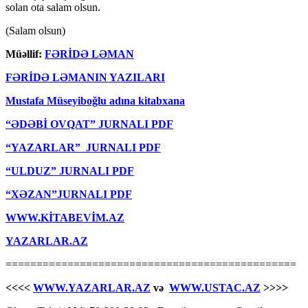
solan ota salam olsun.
(Salam olsun)
Müəllif:
FƏRİDƏ LƏMAN
FƏRİDƏ LƏMANIN YAZILARI
Mustafa Müseyiboğlu adına kitabxana
“ƏDƏBİ OVQAT” JURNALI PDF
“YAZARLAR” JURNALI PDF
“ULDUZ” JURNALI PDF
“XƏZAN”JURNALI PDF
WWW.KİTABEVİM.AZ
YAZARLAR.AZ
===============================================
<<<<
WWW.YAZARLAR.AZ
və
WWW.USTAC.AZ
>>>>