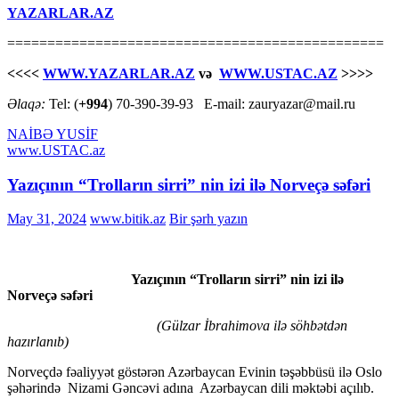
YAZARLAR.AZ
===============================================
<<<<
WWW.YAZARLAR.AZ
və
WWW.USTAC.AZ
>>>>
Əlaqə:
Tel: (
+994
) 70-390-39-93 E-mail: zauryazar@mail.ru
NAİBƏ YUSİF
www.USTAC.az
Yazıçının “Trolların sirri” nin izi ilə Norveçə səfəri
May 31, 2024
www.bitik.az
Bir şərh yazın
Yazıçının “Trolların sirri” nin izi ilə
Norveçə səfəri
(Gülzar İbrahimova ilə söhbətdən
hazırlanıb)
Norveçdə fəaliyyət göstərən Azərbaycan Evinin təşəbbüsü ilə Oslo
şəhərində Nizami Gəncəvi adına Azərbaycan dili məktəbi açılıb.