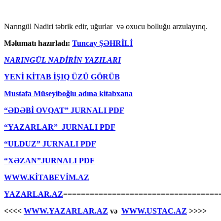
Narıngül Nadiri təbrik edir, uğurlar və oxucu bolluğu arzulayırıq.
Məlumatı hazırladı:
Tuncay ŞƏHRİLİ
NARINGÜL NADİRİN YAZILARI
YENİ KİTAB İŞIQ ÜZÜ GÖRÜB
Mustafa Müseyiboğlu adına kitabxana
“ƏDƏBİ OVQAT” JURNALI PDF
“YAZARLAR” JURNALI PDF
“ULDUZ” JURNALI PDF
“XƏZAN”JURNALI PDF
WWW.KİTABEVİM.AZ
YAZARLAR.AZ
===================================
<<<<
WWW.YAZARLAR.AZ
və
WWW.USTAC.AZ
>>>>