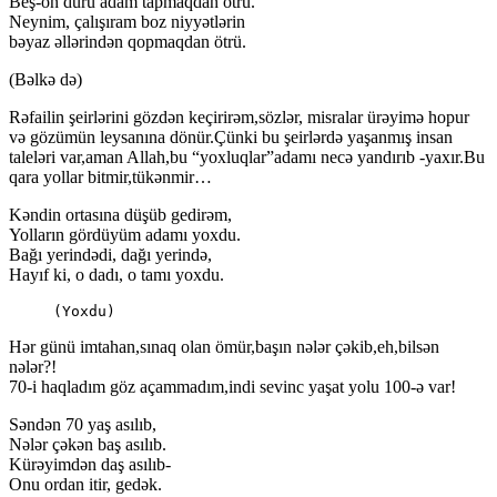
Beş-on duru adam tapmaqdan ötrü.
Neynim, çalışıram boz niyyətlərin
bəyaz əllərindən qopmaqdan ötrü.
(Bəlkə də)
Rəfailin şeirlərini gözdən keçirirəm,sözlər, misralar ürəyimə hopur
və gözümün leysanına dönür.Çünki bu şeirlərdə yaşanmış insan
taleləri var,aman Allah,bu “yoxluqlar”adamı necə yandırıb -yaxır.Bu
qara yollar bitmir,tükənmir…
Kəndin ortasına düşüb gedirəm,
Yolların gördüyüm adamı yoxdu.
Bağı yerindədi, dağı yerində,
Hayıf ki, o dadı, o tamı yoxdu.
     (Yoxdu)
Hər günü imtahan,sınaq olan ömür,başın nələr çəkib,eh,bilsən
nələr?!
70-i haqladım göz açammadım,indi sevinc yaşat yolu 100-ə var!
Səndən 70 yaş asılıb,
Nələr çəkən baş asılıb.
Kürəyimdən daş asılıb-
Onu ordan itir, gedək.