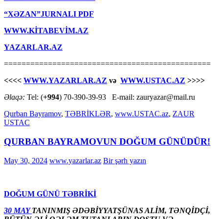
“XƏZAN”JURNALI PDF
WWW.KİTABEVİM.AZ
YAZARLAR.AZ
===============================================
<<<<
WWW.YAZARLAR.AZ
və
WWW.USTAC.AZ
>>>>
Əlaqə:
Tel: (
+994
) 70-390-39-93 E-mail: zauryazar@mail.ru
Qurban Bayramov
,
TƏBRİKLƏR
,
www.USTAC.az
,
ZAUR
USTAC
QURBAN BAYRAMOVUN DOĞUM GÜNÜDÜR!
May 30, 2024
www.yazarlar.az
Bir şərh yazın
DOĞUM GÜNÜ TƏBRİKİ
30 MAY
TANINMIŞ ƏDƏBİYYATŞÜNAS ALİM, TƏNQİDÇİ,