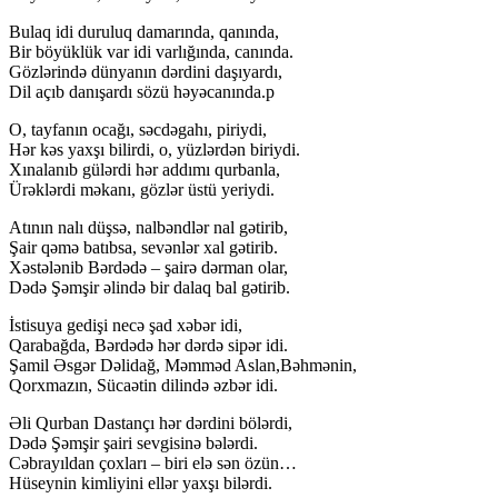
Bulaq idi duruluq damarında, qanında,
Bir böyüklük var idi varlığında, canında.
Gözlərində dünyanın dərdini daşıyardı,
Dil açıb danışardı sözü həyəcanında.p
O, tayfanın ocağı, səcdəgahı, piriydi,
Hər kəs yaxşı bilirdi, o, yüzlərdən biriydi.
Xınalanıb gülərdi hər addımı qurbanla,
Ürəklərdi məkanı, gözlər üstü yeriydi.
Atının nalı düşsə, nalbəndlər nal gətirib,
Şair qəmə batıbsa, sevənlər xal gətirib.
Xəstələnib Bərdədə – şairə dərman olar,
Dədə Şəmşir əlində bir dalaq bal gətirib.
İstisuya gedişi necə şad xəbər idi,
Qarabağda, Bərdədə hər dərdə sipər idi.
Şamil Əsgər Dəlidağ, Məmməd Aslan,Bəhmənin,
Qorxmazın, Sücaətin dilində əzbər idi.
Əli Qurban Dastançı hər dərdini bölərdi,
Dədə Şəmşir şairi sevgisinə bələrdi.
Cəbrayıldan çoxları – biri elə sən özün…
Hüseynin kimliyini ellər yaxşı bilərdi.