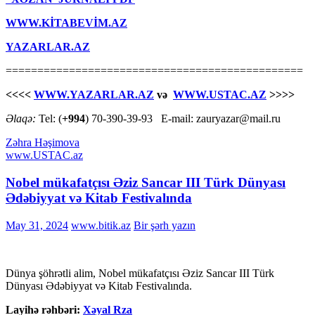
WWW.KİTABEVİM.AZ
YAZARLAR.AZ
===============================================
<<<<
WWW.YAZARLAR.AZ
və
WWW.USTAC.AZ
>>>>
Əlaqə:
Tel: (
+994
) 70-390-39-93 E-mail: zauryazar@mail.ru
Zəhra Həşimova
www.USTAC.az
Nobel mükafatçısı Əziz Sancar III Türk Dünyası
Ədəbiyyat və Kitab Festivalında
May 31, 2024
www.bitik.az
Bir şərh yazın
Dünya şöhrətli alim, Nobel mükafatçısı Əziz Sancar III Türk
Dünyası Ədəbiyyat və Kitab Festivalında.
Layihə rəhbəri:
Xəyal Rza