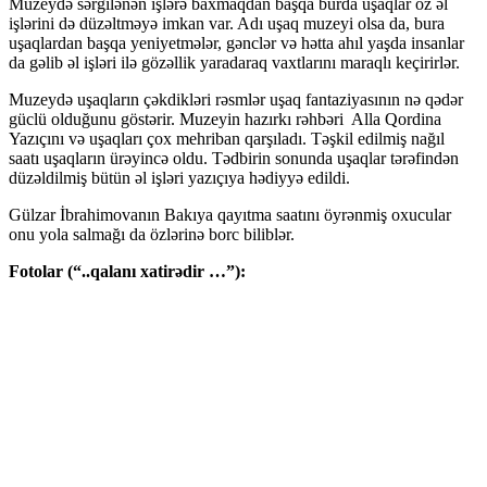
Muzeydə sərgilənən işlərə baxmaqdan başqa burda uşaqlar öz əl
işlərini də düzəltməyə imkan var. Adı uşaq muzeyi olsa da, bura
uşaqlardan başqa yeniyetmələr, gənclər və hətta ahıl yaşda insanlar
da gəlib əl işləri ilə gözəllik yaradaraq vaxtlarını maraqlı keçirirlər.
Muzeydə uşaqların çəkdikləri rəsmlər uşaq fantaziyasının nə qədər
güclü olduğunu göstərir. Muzeyin hazırkı rəhbəri Alla Qordina
Yazıçını və uşaqları çox mehriban qarşıladı. Təşkil edilmiş nağıl
saatı uşaqların ürəyincə oldu. Tədbirin sonunda uşaqlar tərəfindən
düzəldilmiş bütün əl işləri yazıçıya hədiyyə edildi.
Gülzar İbrahimovanın Bakıya qayıtma saatını öyrənmiş oxucular
onu yola salmağı da özlərinə borc biliblər.
Fotolar (“..qalanı xatirədir …”):