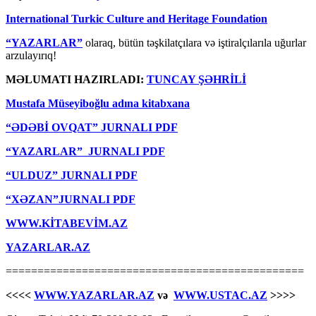
International Turkic Culture and Heritage Foundation
“YAZARLAR”
olaraq, bütün təşkilatçılara və iştiralçılarıla uğurlar
arzulayırıq!
MƏLUMATI HAZIRLADI:
TUNCAY ŞƏHRİLİ
Mustafa Müseyiboğlu adına kitabxana
“ƏDƏBİ OVQAT” JURNALI PDF
“YAZARLAR” JURNALI PDF
“ULDUZ” JURNALI PDF
“XƏZAN”JURNALI PDF
WWW.KİTABEVİM.AZ
YAZARLAR.AZ
===============================================
<<<<
WWW.YAZARLAR.AZ
və
WWW.USTAC.AZ
>>>>