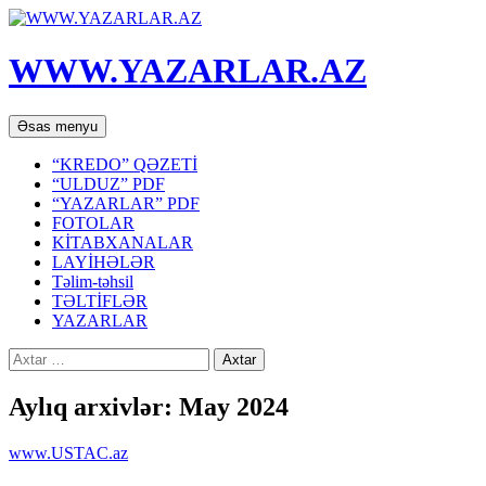
WWW.YAZARLAR.AZ
Axtar
Mühtəviyyata
Əsas menyu
keç
“KREDO” QƏZETİ
“ULDUZ” PDF
“YAZARLAR” PDF
FOTOLAR
KİTABXANALAR
LAYİHƏLƏR
Təlim-təhsil
TƏLTİFLƏR
YAZARLAR
Axtarış:
Aylıq arxivlər: May 2024
www.USTAC.az