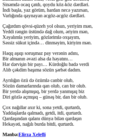
Sinəmdə ocaq çatdı, qoydu köz-köz dərdləri.
İndi başla, yaz görüm, hardan necə yazırsan,
Varlığında qaynayan acgöz-acgöz dərdləri.
Çağırdım qövsi-qüzeh yol olsun, yeriyim mən,
Yeddi rəngin üstündə dağ olum, əriyim mən,
Xəyalımla yeriyim, gözlərimlə oxşayım,
Səssiz sükut içində… dinməyim, kiriyim mən.
Haqq aşıqı soruşmaz pay verənin adını,
Bir almanın əvəzi alsa da həyatını…
Hər dərvişin bir payı… Kürdoğlu badə verdi
Alıb çəkdim başıma sözün şərbət dadım.
Ayrılığın özü də özümlə canbir olub,
Sözün damarlarında qan olub, can bir olub.
Bir yerdə alışmışıq, bir yerdə yanmışıq biz
Diri gözlə açmışıq – günəş bir, dan bir olub.
Çox nağıllar axır ki, sona yetdi, qurtardı,
Yaddaşlarda qalmadı, getdi, itdi, qurtardı.
Qardaşından qalanı dünya bilən qardaşın
Hekayəti, nağılı burda bitdi, qurtardı.
Mənbə:
Elirza Xelefli