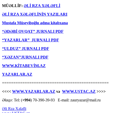
MÜƏLLİF:
ƏLİ RZA XƏLƏFLİ
ƏLİ RZA XƏLƏFLİNİN YAZILARI
Mustafa Müseyiboğlu adına kitabxana
“ƏDƏBİ OVQAT” JURNALI PDF
“YAZARLAR” JURNALI PDF
“ULDUZ” JURNALI PDF
“XƏZAN”JURNALI PDF
WWW.KİTABEVİM.AZ
YAZARLAR.AZ
===============================================
<<<<
WWW.YAZARLAR.AZ
və
WWW.USTAC.AZ
>>>>
Əlaqə:
Tel: (
+994
) 70-390-39-93 E-mail: zauryazar@mail.ru
Əli Rza Xələfli