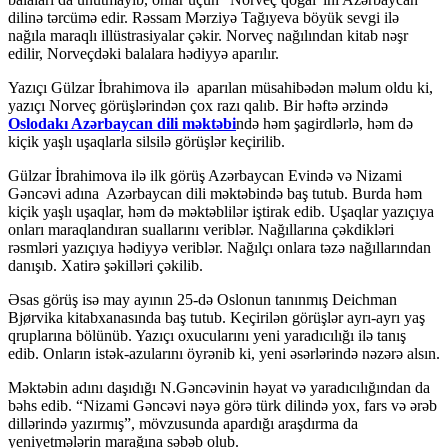
dilinə tərcümə edir. Rəssam Mərziyə Tağıyeva böyük sevgi ilə
nağıla maraqlı illüstrasiyalar çəkir. Norveç nağılından kitab nəşr
edilir, Norveçdəki balalara hədiyyə aparılır.
Yazıçı Gülzar İbrahimova ilə aparılan müsahibədən məlum oldu ki,
yazıçı Norveç görüşlərindən çox razı qalıb. Bir həftə ərzində
Oslodakı Azərbaycan dili məktəbi
ndə həm şagirdlərlə, həm də
kiçik yaşlı uşaqlarla silsilə görüşlər keçirilib.
Gülzar İbrahimova ilə ilk görüş Azərbaycan Evində və Nizami
Gəncəvi adına Azərbaycan dili məktəbində baş tutub. Burda həm
kiçik yaşlı uşaqlar, həm də məktəblilər iştirak edib. Uşaqlar yazıçıya
onları maraqlandıran suallarını veriblər. Nağıllarına çəkdikləri
rəsmləri yazıçıya hədiyyə veriblər. Nağılçı onlara təzə nağıllarından
danışıb. Xatirə şəkilləri çəkilib.
Əsas görüş isə may ayının 25-də Oslonun tanınmış Deichman
Bjørvika kitabxanasında baş tutub. Keçirilən görüşlər ayrı-ayrı yaş
qruplarına bölünüb. Yazıçı oxucularını yeni yaradıcılığı ilə tanış
edib. Onların istək-azularını öyrənib ki, yeni əsərlərində nəzərə alsın.
Məktəbin adını daşıdığı N.Gəncəvinin həyat və yaradıcılığından da
bəhs edib. “Nizami Gəncəvi nəyə görə türk dilində yox, fars və ərəb
dillərində yazırmış”, mövzusunda apardığı araşdırma da
yeniyetmələrin marağına səbəb olub.