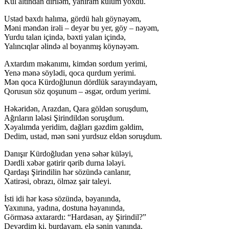
Kül altından diriləm, yanıram külüm yoxdu.
Ustad baxdı halıma, gördü halı göynəyəm,
Məni məndən irəli – deyər bu yer, göy – nəyəm,
Yurdu talan içində, bəxti yalan içində,
Yalıncıqlar əlində al boyanmış köynəyəm.
Axtardım məkanımı, kimdən sordum yerimi,
Yenə mənə söylədi, qoca qurdum yerimi.
Mən qoca Kürdoğlunun dördlük sarayındayam,
Qorusun söz qoşunum – əsgər, ordum yerimi.
Həkəridən, Arazdan, Qara göldən soruşdum,
Ağrıların lələsi Şirindildən soruşdum.
Xəyalımda yeridim, dağları gəzdim gəldim,
Dedim, ustad, mən səni yurdsuz eldən soruşdum.
Danışır Kürdoğludan yenə səhər küləyi,
Dərdli xəbər gətirir qərib durna lələyi.
Qardaşı Şirindilin hər sözündə canlanır,
Xatirəsi, obrazı, ölməz şair taleyi.
İsti idi hər kəsə sözündə, bəyanında,
Yaxınına, yadına, dostuna həyanında,
Görməsə axtarardı: “Hardasan, ay Şirindil?”
Deyərdim ki, burdayam, elə sənin yanında.