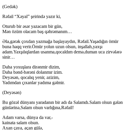
(Gedək)
Rəfail “Xəyal” şeirində yazır ki,
Oturub bir əsər yazacam bir gün,
Mən özüm olacam baş qəhrəmanım…
Əla,gərək çoxdan yazmağa başlayaydın, Rəfail.Yaşadığın ömür
buna haqq verir.Ömür yolun uzun olsun, inşallah,yaxşı
adam.Yaxşılıqlardan usanma,qocaldım demə,duman uca zirvələrə
sinir…
Daha yoxuşlara dirənmir dizim,
Daha bənd-bərəni dolanmır izim.
Deyəsən, qocalıq yenir, əzizim,
Yadımdan çıxanlar yadıma gəlmir.
(Deyəsən)
Bu gözəl dünyanı yaradanın bir adı da Salamdı.Salam olsun gələn
günlərinə,Salam olsun varlığına,Rəfail!
Adam varsa, dünya da var,-
kainata salam olsun.
Axan çaya, açan gülə,