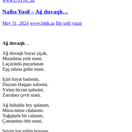
www.USTAC.az
Naibə Yusif – Ağ duvaqlı…
May 31, 2024
www.bitik.az
Bir şərh yazın
Ağ duvaqlı
…
Ağ duvaqlı bəyaz çiçək,
Muradıma yetir məni.
Ləçəyində puçurlanan
Eşq oduna götür məni.
İçim həyat badəsini,
Duyum Haqqın nəfəsini.
Yırtım hicran qəfəsini,
Zərrələrə çevir məni.
Ağ buludda hey qalanım,
Misra-misra cilalanım.
Yağışlarla bir calanım,
Çəmənimə ötür məni.
Sevim hər gülün boyunu,