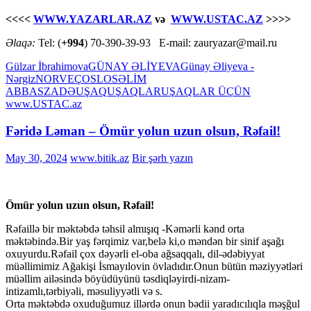
<<<<
WWW.YAZARLAR.AZ
və
WWW.USTAC.AZ
>>>>
Əlaqə:
Tel: (
+994
) 70-390-39-93 E-mail: zauryazar@mail.ru
Gülzar İbrahimova
GÜNAY ƏLİYEVA
Günay Əliyeva -
Nərgiz
NORVEÇ
OSLO
SƏLİM
ABBASZADƏ
UŞAQ
UŞAQLAR
UŞAQLAR ÜÇÜN
www.USTAC.az
Fəridə Ləman – Ömür yolun uzun olsun, Rəfail!
May 30, 2024
www.bitik.az
Bir şərh yazın
Ömür yolun uzun olsun, Rəfail!
Rəfaillə bir məktəbdə təhsil almışıq -Kəmərli kənd orta
məktəbində.Bir yaş fərqimiz var,belə ki,o məndən bir sinif aşağı
oxuyurdu.Rəfail çox dəyərli el-oba ağsaqqalı, dil-ədəbiyyat
müəllimimiz Ağakişi İsmayılovin övladıdır.Onun bütün məziyyətləri
müəllim ailəsində böyüdüyünü təsdiqləyirdi-nizam-
intizamlı,tərbiyəli, məsuliyyətli və s.
Orta məktəbdə oxuduğumuz illərdə onun bədii yaradıcılıqla məşğul