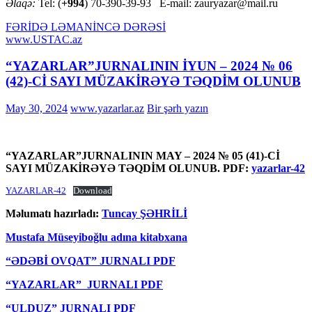
Əlaqə:
Tel: (
+994
) 70-390-39-93 E-mail: zauryazar@mail.ru
FƏRİDƏ LƏMAN
İNCƏ DƏRƏSİ
www.USTAC.az
“YAZARLAR”JURNALININ İYUN – 2024 № 06
(42)-Cİ SAYI MÜZAKİRƏYƏ TƏQDİM OLUNUB
May 30, 2024
www.yazarlar.az
Bir şərh yazın
“YAZARLAR”JURNALININ MAY – 2024 № 05 (41)-Cİ
SAYI MÜZAKİRƏYƏ TƏQDİM OLUNUB. PDF:
yazarlar-42
YAZARLAR-42
Download
Məlumatı hazırladı:
Tuncay ŞƏHRİLİ
Mustafa Müseyiboğlu adına kitabxana
“ƏDƏBİ OVQAT” JURNALI PDF
“YAZARLAR” JURNALI PDF
“ULDUZ” JURNALI PDF