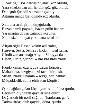
…Söz oğlu söz qardaşın yarası köz olurdu,
Yara sözdən can alır hərdən göz-göz olurdu.
Danışırdı Şirindil sinəsində çəkdiyi
Ağrının mində biri dilində söz olurdu.
Xatirələr acılı-şirinli duyğulardı,
Bəzən qəmli payızdı, bəzən güllü bahardı.
Yaşamağın dəyəri xatirədə görünür,
Xatirəsiz bir həyat çox mənasız olardı.
Alışan oğlu Həsən kökün əsil xalısı,
Hüseyn, Seyfi, Sehrayə kədər – fəsil xalısı.
Gördü zaman sınağı Alışan, Sürəyya da
Urşan, Firuz, Şirindil – hər kəs nəsil xalısı.
Fəridə xanım özü Quba-Laçın körpüsü,
Məhəbbətə, sevgiyə qızıl tacın körpüsü.
Süsən, Nasir, İlhamın – sevgi, barı bəhrəsi,
Müqəddəslik adına ehtiyacın körpüsü.
Qaradağdan gələn köç – yurd saldı, binə qurdu,
Laçınları qıy vuran qayalar sinə qurdu,
Dağ arxalı bir nəsil çağırdı: “hardasan, gəl”,
Tarixə sirdaş olub qayıda, dönə, qurdu…