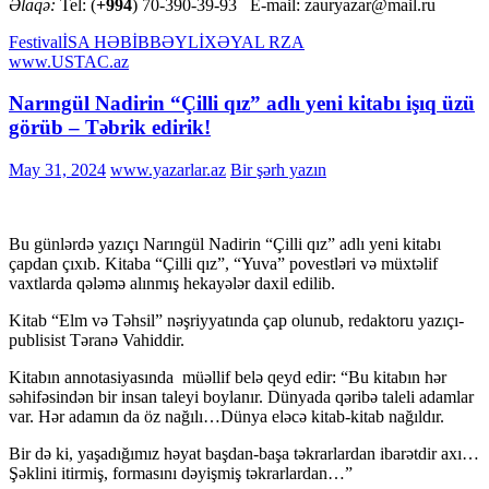
Əlaqə:
Tel: (
+994
) 70-390-39-93 E-mail: zauryazar@mail.ru
Festival
İSA HƏBİBBƏYLİ
XƏYAL RZA
www.USTAC.az
Narıngül Nadirin “Çilli qız” adlı yeni kitabı işıq üzü
görüb – Təbrik edirik!
May 31, 2024
www.yazarlar.az
Bir şərh yazın
Bu günlərdə yazıçı Narıngül Nadirin “Çilli qız” adlı yeni kitabı
çapdan çıxıb. Kitaba “Çilli qız”, “Yuva” povestləri və müxtəlif
vaxtlarda qələmə alınmış hekayələr daxil edilib.
Kitab “Elm və Təhsil” nəşriyyatında çap olunub, redaktoru yazıçı-
publisist Təranə Vahiddir.
Kitabın annotasiyasında müəllif belə qeyd edir: “Bu kitabın hər
səhifəsindən bir insan taleyi boylanır. Dünyada qəribə taleli adamlar
var. Hər adamın da öz nağılı…Dünya eləcə kitab-kitab nağıldır.
Bir də ki, yaşadığımız həyat başdan-başa təkrarlardan ibarətdir axı…
Şəklini itirmiş, formasını dəyişmiş təkrarlardan…”