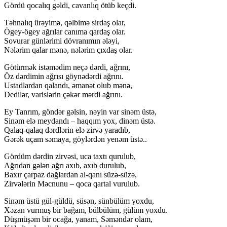
Gördü qocalıq gəldi, cavanlıq ötüb keçdi.
Təhnalıq ürəyimə, qəlbimə sirdaş olar,
Ögey-ögey ağrılar canıma qardaş olar.
Sovurar günlərimi dövranımın ələyi,
Nələrim qalar mənə, nələrim çıxdaş olar.
Götürmək istəmədim neçə dərdi, ağrını,
Öz dərdimin ağrısı göynədərdi ağrını.
Ustadlardan qalandı, əmanət olub mənə,
Dedilər, varislərin çəkər mərdi ağrını.
Ey Tanrım, göndər gəlsin, nəyin var sinəm üstə,
Sinəm elə meydandı – haqqım yox, dinəm üstə.
Qalaq-qalaq dərdlərin elə zirvə yaradıb,
Gərək uçam səmaya, göylərdən yenəm üstə..
Gördüm dərdin zirvəsi, uca taxtı qurulub,
Ağrıdan gələn ağrı axıb, axıb durulub,
Baxır çarpaz dağlardan al-qanı süzə-süzə,
Zirvələrin Məcnunu – qoca qartal vurulub.
Sinəm üstü gül-güldü, süsən, sünbülüm yoxdu,
Xəzan vurmuş bir bağam, bülbülüm, gülüm yoxdu.
Düşmüşəm bir ocağa, yanam, Səməndər olam,