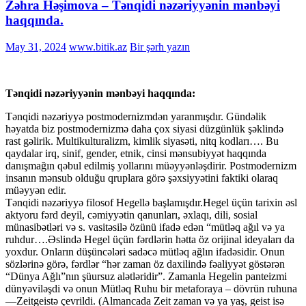
Zəhra Həşimova – Tənqidi nəzəriyyənin mənbəyi
haqqında.
May 31, 2024
www.bitik.az
Bir şərh yazın
Tənqidi nəzəriyyənin mənbəyi haqqında:
Tənqidi nəzəriyyə postmodernizmdən yaranmışdır. Gündəlik
həyatda biz postmodernizmə daha çox siyasi düzgünlük şəklində
rast gəlirik. Multikulturalizm, kimlik siyasəti, nitq kodları…. Bu
qaydalar irq, sinif, gender, etnik, cinsi mənsubiyyət haqqında
danışmağın qəbul edilmiş yollarını müəyyənləşdirir. Postmodernizm
insanın mənsub olduğu qruplara görə şəxsiyyətini faktiki olaraq
müəyyən edir.
Tənqidi nəzəriyyə filosof Hegellə başlamışdır.Hegel üçün tarixin əsl
aktyoru fərd deyil, cəmiyyətin qanunları, əxlaqı, dili, sosial
münasibətləri və s. vasitəsilə özünü ifadə edən “mütləq ağıl və ya
ruhdur….Əslində Hegel üçün fərdlərin hətta öz orijinal ideyaları da
yoxdur. Onların düşüncələri sadəcə mütləq ağlın ifadəsidir. Onun
sözlərinə görə, fərdlər “hər zaman öz daxilində fəaliyyət göstərən
“Dünya Ağlı”nın şüursuz alətləridir”. Zamanla Hegelin panteizmi
dünyəviləşdi və onun Mütləq Ruhu bir metaforaya – dövrün ruhuna
—Zeitgeistə çevrildi. (Almancada Zeit zaman və ya yaş, geist isə