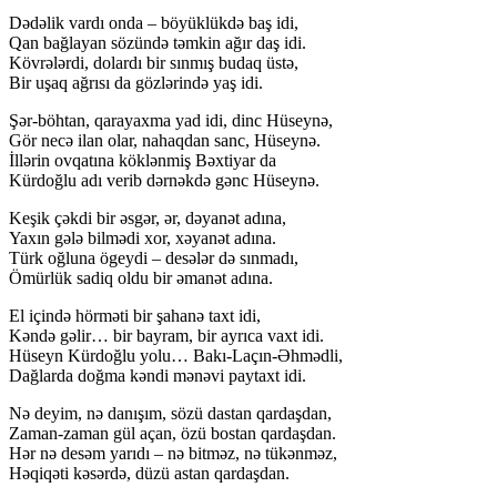
Dədəlik vardı onda – böyüklükdə baş idi,
Qan bağlayan sözündə təmkin ağır daş idi.
Kövrələrdi, dolardı bir sınmış budaq üstə,
Bir uşaq ağrısı da gözlərində yaş idi.
Şər-böhtan, qarayaxma yad idi, dinc Hüseynə,
Gör necə ilan olar, nahaqdan sanc, Hüseynə.
İllərin ovqatına köklənmiş Bəxtiyar da
Kürdoğlu adı verib dərnəkdə gənc Hüseynə.
Keşik çəkdi bir əsgər, ər, dəyanət adına,
Yaxın gələ bilmədi xor, xəyanət adına.
Türk oğluna ögeydi – desələr də sınmadı,
Ömürlük sadiq oldu bir əmanət adına.
El içində hörməti bir şahanə taxt idi,
Kəndə gəlir… bir bayram, bir ayrıca vaxt idi.
Hüseyn Kürdoğlu yolu… Bakı-Laçın-Əhmədli,
Dağlarda doğma kəndi mənəvi paytaxt idi.
Nə deyim, nə danışım, sözü dastan qardaşdan,
Zaman-zaman gül açan, özü bostan qardaşdan.
Hər nə desəm yarıdı – nə bitməz, nə tükənməz,
Həqiqəti kəsərdə, düzü astan qardaşdan.