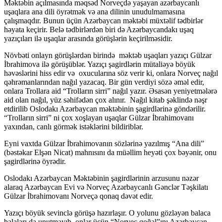
Məktəbin açılmasında məqsəd Norveçdə yaşayan azərbaycanlı
uşaqlara ana dili öyrətmək və ana dilinin unudulmamasına
çalışmaqdır. Bunun üçün Azərbaycan məktəbi müxtəlif tədbirlər
həyata keçirir. Belə tədbirlərdən biri də Azərbaycandakı uşaq
yazıçıları ilə uşaqlar arasında görüşlərin keçirilməsidir.
Növbəti onlayn görüşlərdən birində məktəb uşaqları yazıçı Gülzar
İbrahimova ilə görüşüblər. Yazıçı şagirdlərin mütaliəyə böyük
həvəslərini hiss edir və oxucularına söz verir ki, onlara Norveç nağıl
qəhrəmanlarından nağıl yazacaq. Bir gün verdiyi sözə əməl edir,
onlara Trollara aid “Trolların sirri” nağıl yazır. Əsasən yeniyetmələrə
aid olan nağıl, yüz səhifədən çox alınır. Nağıl kitab şəklində nəşr
etdirilib Oslodakı Azərbaycan məktəbinin şagirdlərinə göndərilir.
“Trolların sirri” ni çox xoşlayan uşaqlar Gülzar İbrahimovanı
yaxından, canlı görmək istəklərini bildiriblər.
Eyni vaxtda Gülzar İbrahimovanın sözlərinə yazılmış “Ana dili”
(bəstəkar Elşən Nicat) mahnısını da müəllim heyəti çox bəyənir, onu
şagirdlərinə öyrədir.
Oslodakı Azərbaycan Məktəbinin şagirdlərinin arzusunu nəzər
alaraq Azərbaycan Evi və Norveç Azərbaycanlı Gənclər Təşkilatı
Gülzar İbrahimovanı Norveçə qonaq dəvət edir.
Yazıçı böyük sevinclə görüşə hazırlaşır. O yolunu gözləyən balaca
balaları da unutmayıb, onlar üçün “Norveç qoğal”ını Azərbaycan