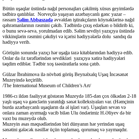
Bütün uşaqlar üstündə nağıl personajları çəkilmiş xüsus geyimlərdə
tədbirə qatılıblar. Norveçdə yaşayan azərbaycanlı gənc yazar –
rəssam
Səlim Abbaszadə
əvvəldən iştirakçıların köynəklərinə nağıl
qəhrəmanlarının rəsmini çəkib. Tədbirdə çıxış edərkən o bildirib ki,
o bunu sevə-sevə, yorulmadan edib. Səlim sevdiyi yazıçıya üstündə
vikkinqlərin rəsmini çəkdiyi və içərisi hədiyyələrlə dolu sandıq da
hədiyyə verib.
Görüşün sonunda yazıçı hər uşağa təzə kitablarından hədiyyə edib.
Onlar da öz tərəflərindən sevdikləri yazıçıya xatirə hədiyyələri
təqdim ediblər. Tədbir xoş təəsüratlarla sona çatıb.
Gülzar İbrahimova ilə növbəti görüş Beynəlxalq Uşaq İncəsənət
Muzeyində keçirilib.
/The International Museum of Children’s Art/
1986-cı ildən fəaliyyət göstərən Muzeydə 185-dən çox ölkədən 2-18
yaşlı uşaq və gənclərin yaratdığı sənət kolleksiyaları var. (Həmçinin
burda azərbaycanlı uşaqların da əl işləri var). Uşaqları sevən və
onlara zaman ayırmağı vacib bilən Ulu öndərimiz H.Əliyev də bir
vaxt bu muzeydə olub.
Muzeyin əsas məqsədlərindən biri dünyanın hər yerindən uşaq
sənətini gələcək nəsillər üçün toplamaq, qorumaq və yaymaqdır.