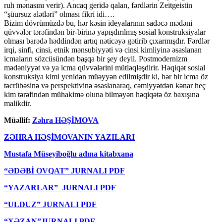
ruh mənasını verir). Ancaq geridə qalan, fərdlərin Zeitgeistin
“şüursuz alətləri” olması fikri idi….
Bizim dövrümüzdə bu, hər kəsin ideyalarının sadəcə mədəni
qüvvələr tərəfindən bir-birinə yapışdırılmış sosial konstruksiyalar
olması barədə həddindən artıq nəticəyə gətirib çıxarmışdır. Fərdlər
irqi, sinfi, cinsi, etnik mənsubiyyəti və cinsi kimliyinə əsaslanan
icmaların sözcüsündən başqa bir şey deyil. Postmodernizm
mədəniyyət və ya icma qüvvələrini mütləqləşdirir. Həqiqət sosial
konstruksiya kimi yenidən müəyyən edilmişdir ki, hər bir icma öz
təcrübəsinə və perspektivinə əsaslanaraq, cəmiyyətdən kənar heç
kim tərəfindən mühakimə oluna bilməyən həqiqətə öz baxışına
malikdir.
Müəllif:
Zəhra HƏŞİMOVA
ZƏHRA HƏŞİMOVANIN YAZILARI
Mustafa Müseyiboğlu adına kitabxana
“ƏDƏBİ OVQAT” JURNALI PDF
“YAZARLAR” JURNALI PDF
“ULDUZ” JURNALI PDF
“XƏZAN”JURNALI PDF