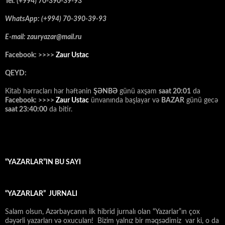
Tel: (+994) 70-390-39-93
WhatsApp: (+994) 70-390-39-93
E-mail: zauryazar@mail.ru
Facebook: >>>>
Zaur Ustac
QEYD:
Kitab hərracları hər həftənin
ŞƏNBƏ
günü axşam
saat 20:01
da
Facebook: >>>>
Zaur Ustac
ünvanında başlayar və
BAZAR
günü gecə
saat 23:40:00
da bitir.
“YAZARLAR”IN BU SAYI
“YAZARLAR” JURNALI
Salam olsun, Azərbaycanın ilk hibrid jurnalı olan “Yazarlar”ın çox
dəyərli yazarları və oxucuları! Bizim yalnız bir məqsədimiz var ki, o da