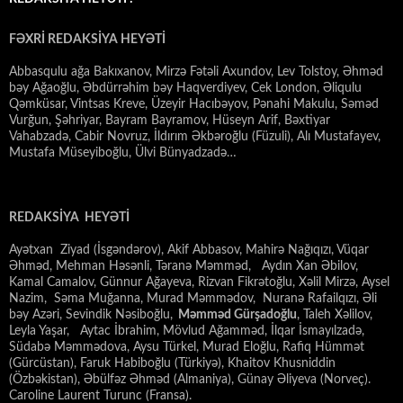
FƏXRİ REDAKSİYA HEYƏTİ
Abbasqulu ağa Bakıxanov, Mirzə Fətəli Axundov, Lev Tolstoy, Əhməd
bəy Ağaoğlu, Əbdürrəhim bəy Haqverdiyev, Cek London, Əliqulu
Qəmküsar, Vintsas Kreve, Üzeyir Hacıbəyov, Pənahi Makulu, Səməd
Vurğun, Şəhriyar, Bayram Bayramov, Hüseyn Arif, Bəxtiyar
Vahabzadə, Cabir Novruz, İldırım Əkbəroğlu (Füzuli), Alı Mustafayev,
Mustafa Müseyiboğlu, Ülvi Bünyadzadə…
REDAKSİYA HEYƏTİ
Ayətxan Ziyad (İsgəndərov), Akif Abbasov, Mahirə Nağıqızı, Vüqar
Əhməd, Mehman Həsənli, Təranə Məmməd, Aydın Xan Əbilov,
Kamal Camalov, Günnur Ağayeva, Rizvan Fikrətoğlu, Xəlil Mirzə, Aysel
Nazim, Səma Muğanna, Murad Məmmədov, Nuranə Rafailqızı, Əli
bəy Azəri, Sevindik Nəsiboğlu,
Məmməd Gürşadoğlu
, Taleh Xəlilov,
Leyla Yaşar, Aytac İbrahim, Mövlud Ağamməd, İlqar İsmayılzadə,
Südabə Məmmədova, Aysu Türkel, Murad Eloğlu, Rafiq Hümmət
(Gürcüstan), Faruk Habiboğlu (Türkiyə), Khaitov Khusniddin
(Özbəkistan), Əbülfəz Əhməd (Almaniya), Günay Əliyeva (Norveç).
Caroline Laurent Turunc (Fransa).