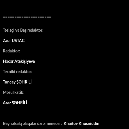
=====================
Təsisçi və Baş redaktor:
Zaur USTAC
Redaktor:
Həcər Atakişiyeva
Texniki redaktor:
Tuncay ŞƏHRİLİ
Məsul katib:
Araz ŞƏHRİLİ
Beynəlxalq əlaqələr üzrə menecer:
Khaitov Khusniddin