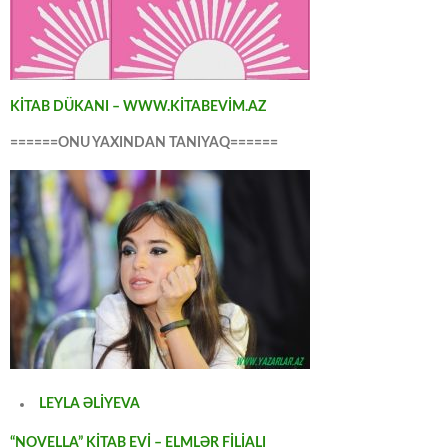
KİTAB DÜKANI – WWW.KİTABEVİM.AZ
======ONU YAXINDAN TANIYAQ======
LEYLA ƏLİYEVA
“NOVELLA” KİTAB EVİ – ELMLƏR FİLİALI