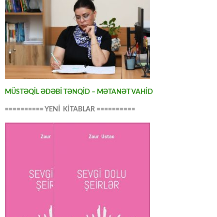
MÜSTƏQİL ƏDƏBİ TƏNQİD – MƏTANƏT VAHİD
========== YENİ KİTABLAR ==========