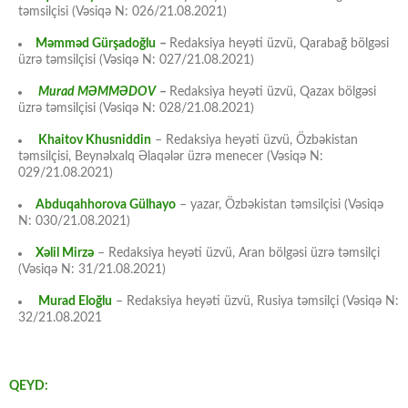
təmsilçisi (Vəsiqə N: 026/21.08.2021)
Məmməd Gürşadoğlu
–
Redaksiya heyəti üzvü, Qarabağ bölgəsi
üzrə təmsilçisi (Vəsiqə N: 027/21.08.2021)
Murad MƏMMƏDOV
–
Redaksiya heyəti üzvü, Qazax bölgəsi
üzrə təmsilçisi (Vəsiqə N: 028/21.08.2021)
Khaitov Khusniddin
– Redaksiya heyəti üzvü, Özbəkistan
təmsilçisi, Beynəlxalq Əlaqələr üzrə menecer (Vəsiqə N:
029/21.08.2021)
Abduqahhorova Gülhayo
– yazar, Özbəkistan təmsilçisi (Vəsiqə
N: 030/21.08.2021)
Xəlil Mirzə
– Redaksiya heyəti üzvü, Aran bölgəsi üzrə təmsilçi
(Vəsiqə N: 31/21.08.2021)
Murad Eloğlu
– Redaksiya heyəti üzvü, Rusiya təmsilçi (Vəsiqə N:
32/21.08.2021
QEYD: