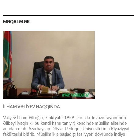
MƏQALƏLƏR
İLHAM VƏLİYEV HAQQINDA
Vəliyev İlham Əli oğlu, 7 oktyabr 1959 –cu ildə Tovuzu rayonunun
Əlibəyi (yəqin ki, bu kəndi hamı tanıyır) kəndində müəllim ailəsində
anadan olub. Azərbaycan Dövlət Pedoqoji Universitetinin Riyaziyyat
fakültəsini bitirib. Müəllimliklə başladığı fəaliyyəti dövründə indiyə