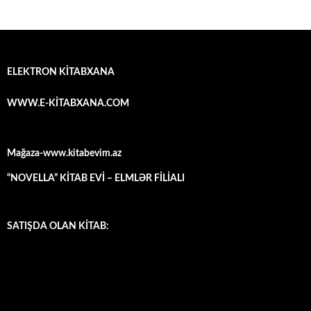
ELEKTRON KİTABXANA
WWW.E-KİTABXANA.COM
Mağaza-www.kitabevim.az
“NOVELLA” KİTAB EVİ – ELMLƏR FİLİALI
SATIŞDA OLAN KİTAB: