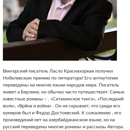
Венгерский писатель Ласло Краснахоркаи получил
Нобелевскую премию по литературе! Его антиутопии
переведены на многие языки народов мира. Писатель
живет а Берлине, но обычно часто путешествует. Самые
известные романы – . «Сатанинское танго», «Последний
волк», «Врйна и война» . Он не скрывает, что среди его
кумиров был и Федор Достоевский. К сожалению , его
произведений нет на азербайджанском языке, но на
русский переведены многие романы и рассказы Автора.