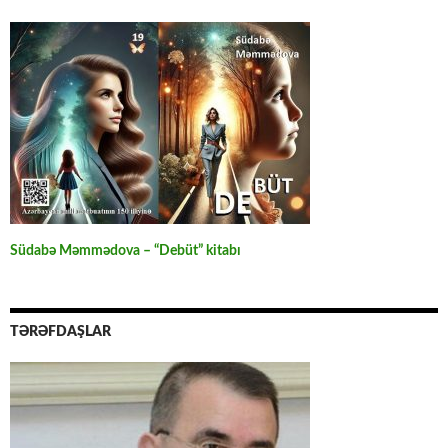
Südabə Məmmədova – “Debüt” kitabı
TƏRƏFDAŞLAR