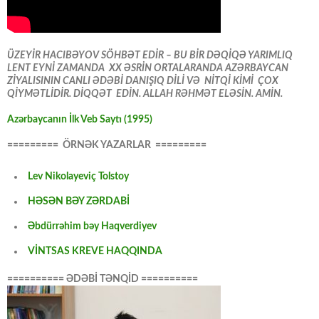
ÜZEYİR HACIBƏYOV SÖHBƏT EDİR – BU BİR DƏQİQƏ YARIMLIQ
LENT EYNİ ZAMANDA XX ƏSRİN ORTALARANDA AZƏRBAYCAN
ZİYALISININ CANLI ƏDƏBİ DANIŞIQ DİLİ VƏ NİTQİ KİMİ ÇOX
QİYMƏTLİDİR. DİQQƏT EDİN. ALLAH RƏHMƏT ELƏSİN. AMİN.
Azərbaycanın İlk Veb Saytı (1995)
========= ÖRNƏK YAZARLAR =========
Lev Nikolayeviç Tolstoy
HƏSƏN BƏY ZƏRDABİ
Əbdürrəhim bəy Haqverdiyev
VİNTSAS KREVE HAQQINDA
========== ƏDƏBİ TƏNQİD ==========