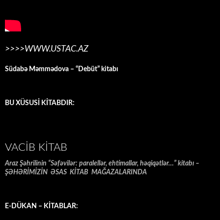
>>>>WWW.USTAC.AZ
Südabə Məmmədova – “Debüt” kitabı
BU XÜSUSİ KİTABDIR:
VACIB KITAB
Araz Şəhrilinin “Səfəvilər: paralellər, ehtimallar, həqiqətlər…” kitabı –
ŞƏHƏRİMİZİN ƏSAS KİTAB MAĞAZALARINDA
E-DÜKAN – KİTABLAR: