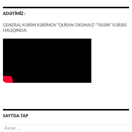
ADƏTİMİZ :
GENERAL KƏRİM KƏRİMOV “QURAN OXUMAQ”-“YASİN” SURƏSİ
HAQQINDA:
SAYTDA TAP
Axtarış: