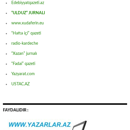
Edebiyyatqazeti.az
“ULDUZ” JURNALI
www.xudaferin.eu
“Həftə içi” qəzeti
radio-kardeche
“Xəzan” jurnalı
“Fədai” qəzeti
Yazyarat.com
USTAC.AZ
FAYDALIDIR :