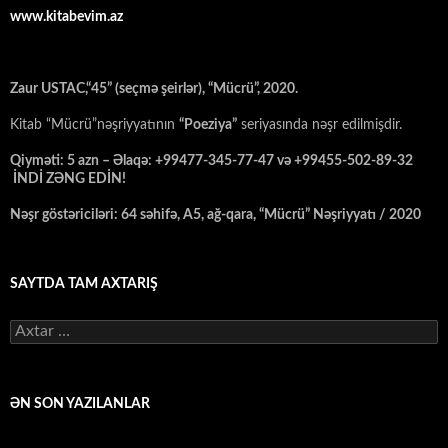
www.kitabevim.az
Zaur USTAC,“45” (seçmə şeirlər), “Mücrü”, 2020.
Kitab “Mücrü”nəşriyyatının
“Poeziya”
seriyasında nəşr edilmişdir.
Qiyməti: 5 azn – Əlaqə: +99477-345-77-47 və +99455-502-89-32
İNDİ ZƏNG EDİN!
Nəşr göstəriciləri: 64 səhifə, A5, ağ-qara, “Mücrü” Nəşriyyatı / 2020
SAYTDA TAM AXTARIŞ
Axtarış:
ƏN SON YAZILANLAR