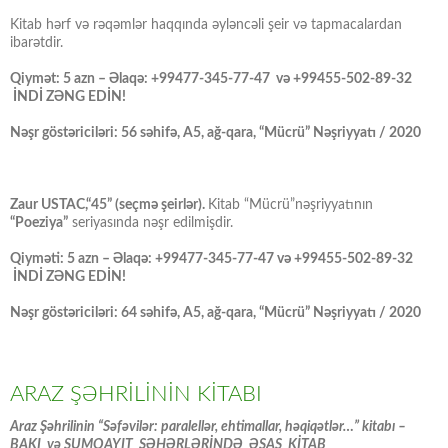
Kitab hərf və rəqəmlər haqqında əyləncəli şeir və tapmacalardan
ibarətdir.
Qiymət: 5 azn – Əlaqə: +99477-345-77-47 və +99455-502-89-32
İNDİ ZƏNG EDİN!
Nəşr göstəriciləri: 56 səhifə, A5, ağ-qara, “Mücrü” Nəşriyyatı / 2020
Zaur USTAC,“45” (seçmə şeirlər).
Kitab “Mücrü”nəşriyyatının
“Poeziya”
seriyasında nəşr edilmişdir.
Qiyməti: 5 azn – Əlaqə: +99477-345-77-47 və +99455-502-89-32
İNDİ ZƏNG EDİN!
Nəşr göstəriciləri: 64 səhifə, A5, ağ-qara, “Mücrü” Nəşriyyatı / 2020
ARAZ ŞƏHRİLİNİN KİTABI
Araz Şəhrilinin “Səfəvilər: paralellər, ehtimallar, həqiqətlər…” kitabı –
BAKI və SUMQAYIT ŞƏHƏRLƏRİNDƏ ƏSAS KİTAB