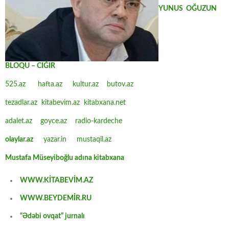
YUNUS OĞUZUN
BLOQU – CIĞIR
525.az
hafta.az
kultur.az
butov.az
tezadlar.az
kitabevim.az
kitabxana.net
adalet.az
goyce.az
radio-kardeche
olaylar.az
yazar.in
mustaqil.az
Mustafa Müseyiboğlu adına kitabxana
WWW.KİTABEVİM.AZ
WWW.BEYDEMİR.RU
“Ədəbi ovqat” jurnalı