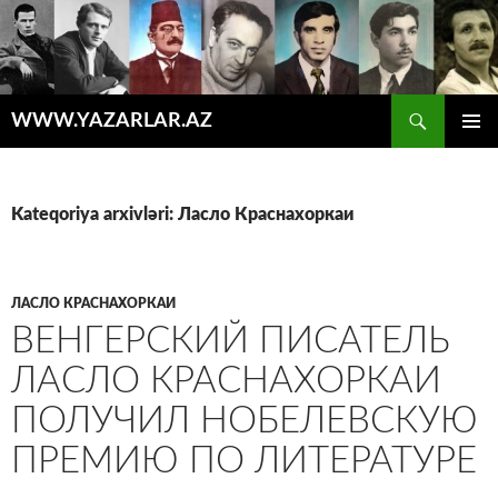
Axtar
WWW.YAZARLAR.AZ
MÜHTƏVIYYATA
ƏSAS
KEÇ
MENYU
Kateqoriya arxivləri: Ласло Краснахоркаи
ЛАСЛО КРАСНАХОРКАИ
ВЕНГЕРСКИЙ ПИСАТЕЛЬ
ЛАСЛО КРАСНАХОРКАИ
ПОЛУЧИЛ НОБЕЛЕВСКУЮ
ПРЕМИЮ ПО ЛИТЕРАТУРЕ