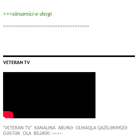
>>>siirsarnici-e-dergi
===================================
VETERAN TV
“VETERAN TV” KANALINA ABUNƏ OLMAQLA QAZİLƏRIMİZƏ
DƏSTƏK OLA BİLƏRİK: >>>>