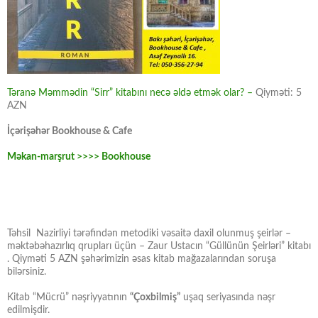
Təranə Məmmədin “Sirr” kitabını necə əldə etmək olar? –
Qiyməti: 5
AZN
İçərişəhər Bookhouse & Cafe
Məkan-marşrut >>>> Bookhouse
Təhsil Nazirliyi tərəfindən metodiki vəsaitə daxil olunmuş şeirlər –
məktəbəhazırlıq qrupları üçün – Zaur Ustacın “Güllünün Şeirləri” kitabı
. Qiyməti 5 AZN şəhərimizin əsas kitab mağazalarından soruşa
bilərsiniz.
Kitab “Mücrü” nəşriyyatının
“Çoxbilmiş”
uşaq seriyasında nəşr
edilmişdir.