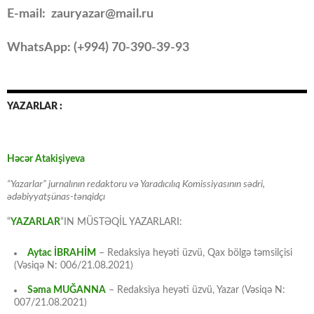
E-mail: zauryazar@mail.ru
WhatsApp: (
+994
) 70-390-39-93
YAZARLAR :
Həcər Atakişiyeva
“Yazarlar” jurnalının redaktoru və Yaradıcılıq Komissiyasının sədri,
ədəbiyyatşünas-tənqidçı
“
YAZARLAR
“IN MÜSTƏQİL YAZARLARI:
Aytac İBRAHİM
– Redaksiya heyəti üzvü, Qax bölgə təmsilçisi
(Vəsiqə N: 006/21.08.2021)
Səma MUĞANNA
– Redaksiya heyəti üzvü, Yazar (Vəsiqə N:
007/21.08.2021)