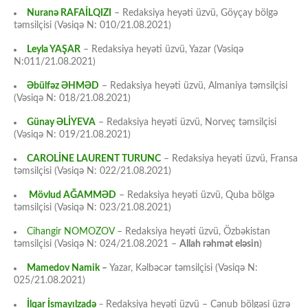
Nuranə RAFAİLQIZI
– Redaksiya heyəti üzvü, Göyçay bölgə
təmsilçisi (Vəsiqə N: 010/21.08.2021)
Leyla YAŞAR
– Redaksiya heyəti üzvü, Yazar (Vəsiqə
N:011/21.08.2021)
Əbülfəz ƏHMƏD
– Redaksiya heyəti üzvü, Almaniya təmsilçisi
(Vəsiqə N: 018/21.08.2021)
Günay ƏLİYEVA
– Redaksiya heyəti üzvü, Norveç təmsilçisi
(Vəsiqə N: 019/21.08.2021)
CAROLİNE LAURENT TURUNC
– Redaksiya heyəti üzvü, Fransa
təmsilçisi (Vəsiqə N: 022/21.08.2021)
Mövlud AĞAMMƏD
– Redaksiya heyəti üzvü, Quba bölgə
təmsilçisi (Vəsiqə N: 023/21.08.2021)
Cihangir NOMOZOV
– Redaksiya heyəti üzvü, Özbəkistan
təmsilçisi (Vəsiqə N: 024/21.08.2021 –
Allah rəhmət eləsin
)
Mamedov Namik
–
Yazar, Kəlbəcər təmsilçisi (Vəsiqə N:
025/21.08.2021)
İlqar İsmayılzadə
–
Redaksiya heyəti üzvü – Cənub bölgəsi üzrə