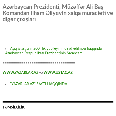
Azərbaycan Prezidenti, Müzəffər Ali Baş
Komandan İlham Əliyevin xalqa müraciəti və
digər çıxışları
===================================
Aşıq Ələsgərin 200 illik yubileyinin qeyd edilməsi haqqında
Azərbaycan Respublikası Prezidentinin Sərəncamı
===================================
WWW.YAZARLAR.AZ
və
WWW.USTAC.AZ
“YAZARLAR.AZ” SAYTI HAQQINDA
TƏMSİLÇİLİK