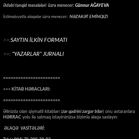
Ədəbi tənqid məsələləri üzrə menecer:
Günnur AĞAYEVA
İctimaiyyətlə əlaqələr üzrə menecer:
NƏZAKƏT EMİNQIZI
>>:
SAYTIN İLKİN FORMATI
>>:
“YAZARLAR” JURNALI
=======================
>>> KİTAB HƏRACLARI:
=======================
Əlinizdə olan qiymətli kitabları (
zər qədrini zərgər bilər
) onu axtaranlara
HƏRRAC
yolu ilə satmaq istəyirsinizsə bizimlə əlaqə saxlayın:
ƏLAQƏ VASİTƏLƏRİ: