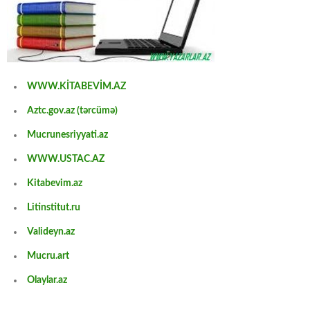
WWW.KİTABEVİM.AZ
Aztc.gov.az (tərcümə)
Mucrunesriyyati.az
WWW.USTAC.AZ
Kitabevim.az
Litinstitut.ru
Valideyn.az
Mucru.art
Olaylar.az