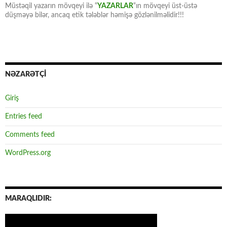
Müstəqil yazarın mövqeyi ilə “
YAZARLAR
“ın mövqeyi üst-üstə
düşməyə bilər, ancaq etik tələblər həmişə gözlənilməlidir!!!
NƏZARƏTÇİ
Giriş
Entries feed
Comments feed
WordPress.org
MARAQLIDIR: