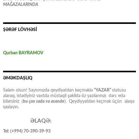
MAĞAZALARINDA
ŞƏRƏF LÖVHƏSİ
Qurban BAYRAMOV
ƏMƏKDAŞLIQ
Salam olsun! Saytımızda qeydiyatdan keçməklə
“YAZAR”
statusu
alaraq, istədiyiniz vaxtda müstəqil şəkildə öz yazılarınızı dərc edə
bilərsiniz
(
bu çox sadə və asandır
).
Qeydiyyatdan keçmək üçün əlaqə
saxlayın.
ƏLAQƏ:
Tel: (+994) 70-390-39-93