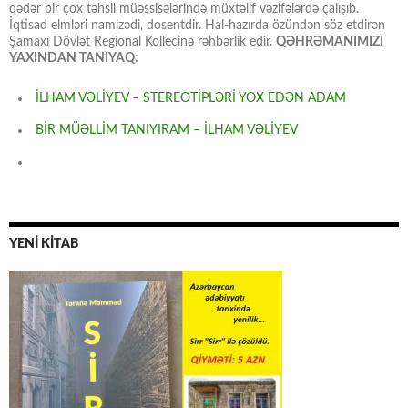
qədər bir çox təhsil müəssisələrində müxtəlif vəzifələrdə çalışıb.
İqtisad elmləri namizədi, dosentdir. Hal-hazırda özündən söz etdirən
Şamaxı Dövlət Regional Kollecinə rəhbərlik edir.
QƏHRƏMANIMIZI
YAXINDAN TANIYAQ:
İLHAM VƏLİYEV – STEREOTİPLƏRİ YOX EDƏN ADAM
BİR MÜƏLLİM TANIYIRAM – İLHAM VƏLİYEV
YENİ KİTAB