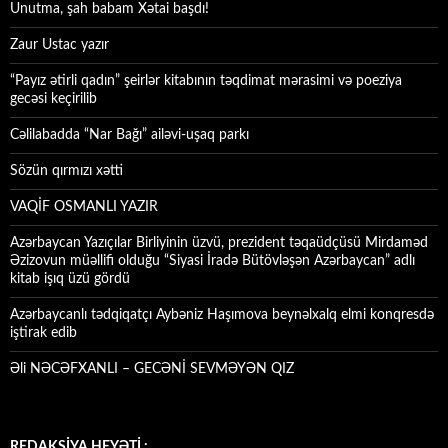
Unutma, şah babam Xətai başdı!
Zaur Ustac yazır
“Payız ətirli qadın” şeirlər kitabının təqdimat mərasimi və poeziya
gecəsi keçirilib
Cəlilabadda “Nar Bağı” ailəvi-uşaq parkı
Sözün qırmızı xətti
VAQİF OSMANLI YAZIR
Azərbaycan Yazıçılar Birliyinin üzvü, prezident təqaüdçüsü Mirdaməd
Əzizovun müəllifi olduğu “Siyasi İradə Bütövləşən Azərbaycan” adlı
kitab işıq üzü gördü
Azərbaycanlı tədqiqatçı Aybəniz Haşımova beynəlxalq elmi konqresdə
iştirak edib
Əli NƏCƏFXANLI – GECƏNİ SEVMƏYƏN QIZ
REDAKSİYA HEYƏTİ :