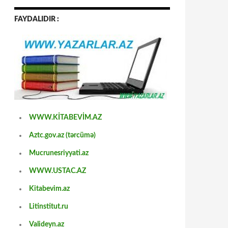
FAYDALIDIR :
WWW.KİTABEVİM.AZ
Aztc.gov.az (tərcümə)
Mucrunesriyyati.az
WWW.USTAC.AZ
Kitabevim.az
Litinstitut.ru
Valideyn.az