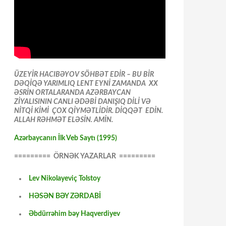
ÜZEYİR HACIBƏYOV SÖHBƏT EDİR – BU BİR
DƏQİQƏ YARIMLIQ LENT EYNİ ZAMANDA XX
ƏSRİN ORTALARANDA AZƏRBAYCAN
ZİYALISININ CANLI ƏDƏBİ DANIŞIQ DİLİ VƏ
NİTQİ KİMİ ÇOX QİYMƏTLİDİR. DİQQƏT EDİN.
ALLAH RƏHMƏT ELƏSİN. AMİN.
Azərbaycanın İlk Veb Saytı (1995)
========= ÖRNƏK YAZARLAR =========
Lev Nikolayeviç Tolstoy
HƏSƏN BƏY ZƏRDABİ
Əbdürrəhim bəy Haqverdiyev