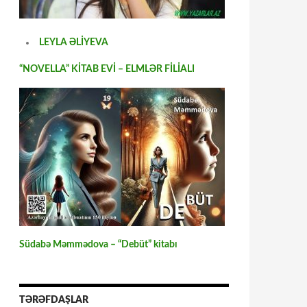
LEYLA ƏLİYEVA
“NOVELLA” KİTAB EVİ – ELMLƏR FİLİALI
Südabə Məmmədova – “Debüt” kitabı
TƏRƏFDAŞLAR