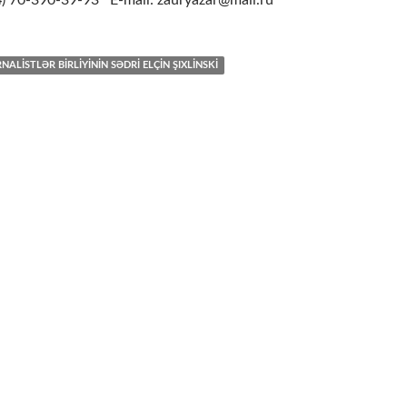
4
) 70-390-39-93 E-mail: zauryazar@mail.ru
ALISTLƏR BIRLIYININ SƏDRI ELÇIN ŞIXLINSKI