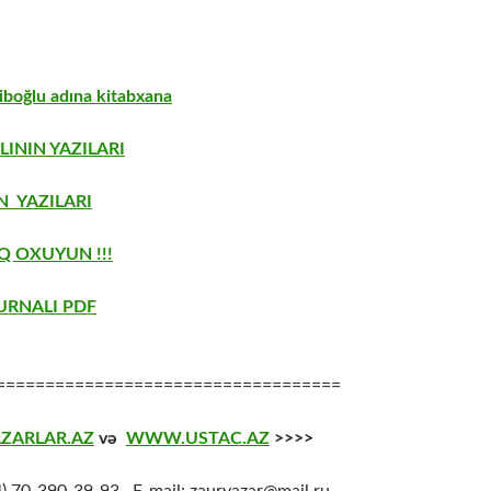
boğlu adına kitabxana
LININ YAZILARI
 YAZILARI
Q OXUYUN !!!
URNALI PDF
===================================
ZARLAR.AZ
və
WWW.USTAC.AZ
>>>>