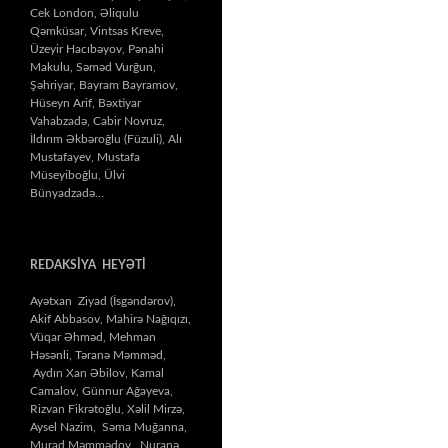
Cek London, Əliqulu
Qəmküsar, Vintsas Kreve,
Üzeyir Hacıbəyov, Pənahi
Makulu, Səməd Vurğun,
Şəhriyar, Bayram Bayramov,
Hüseyn Arif, Bəxtiyar
Vahabzadə, Cabir Novruz,
İldırım Əkbəroğlu (Füzuli), Alı
Mustafayev, Mustafa
Müseyiboğlu, Ülvi
Bünyadzadə…
REDAKSİYA HEYƏTİ
Ayətxan Ziyad (İsgəndərov),
Akif Abbasov, Mahirə Nağıqızı,
Vüqar Əhməd, Mehman
Həsənli, Təranə Məmməd,
Aydın Xan Əbilov, Kamal
Camalov, Günnur Ağayeva,
Rizvan Fikrətoğlu, Xəlil Mirzə,
Aysel Nazim, Səma Muğanna,
Murad Məmmədov, Nuranə