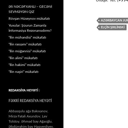
Əlaqə:
Tel: (
+99
Əli NƏCƏFXANLI – GECƏNİ
SEVMƏYƏN QIZ
Rövşən Hüseynov mükafatı
AZƏRBAYCAN JURN
Yuxular: Şüurun Zamanla
ELÇİN ŞIXLİNSKİ
İnformasiya Rezonansıdırmı?
“İlin mühəndisi” mükafatı
“İlin rəssamı” mükafatı
“İlin müğənnisi” mükafatı
“İlin alimi” mükafatı
“İlin həkimi” mükafatı
“İlin naşiri” mükafatı
REDAKSİYA HEYƏTİ :
FƏXRİ REDAKSİYA HEYƏTİ
Abbasqulu ağa Bakıxanov,
Mirzə Fətəli Axundov, Lev
Tolstoy, Əhməd bəy Ağaoğlu,
Əbdürrəhim bəy Haqverdiyev,