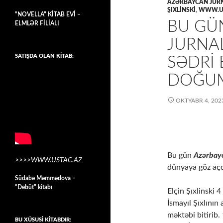
AZƏRBAYCAN JURNA
ŞIXLİNSKİ
,
WWW.U
“NOVELLA” KİTAB EVİ –
BU GÜ
ELMLƏR FİLİALI
JURNAL
SATIŞDA OLAN KİTAB:
SƏDRI 
DOĞUM
OKTYABR 4, 202
Bu gün
Azərbayc
>>>>WWW.USTAC.AZ
dünyaya göz açd
Südabə Məmmədova –
“Debüt” kitabı
Elçin Şıxlinski 
İsmayıl Şıxlının
məktəbi bitirib.
BU XÜSUSİ KİTABDIR: