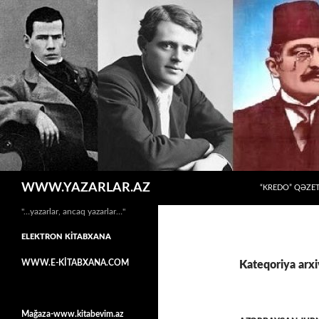
MÜHTƏVIYYATA
Axtar
WWW.YAZARLAR.AZ
“KREDO” QƏZET
"…yazarlar, ancaq yazarlar…"
ELEKTRON KİTABXANA
WWW.E-KİTABXANA.COM
Kateqoriya arxi
Mağaza-www.kitabevim.az