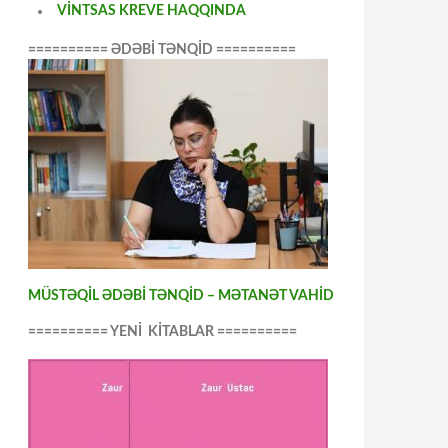
VİNTSAS KREVE HAQQINDA
========== ƏDƏBİ TƏNQİD ==========
MÜSTƏQİL ƏDƏBİ TƏNQİD – MƏTANƏT VAHİD
========== YENİ KİTABLAR ==========