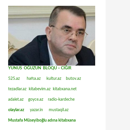
YUNUS OĞUZUN BLOQU – CIĞIR
525.az
hafta.az
kultur.az
butov.az
tezadlar.az
kitabevim.az
kitabxana.net
adalet.az
goyce.az
radio-kardeche
olaylar.az
yazar.in
mustaqil.az
Mustafa Müseyiboğlu adına kitabxana