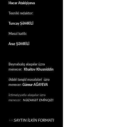
Həcər Atakişiyeva
Texniki redaktor:
Tuncay ŞƏHRİLİ
Məsul katib:
Araz ŞƏHRİLİ
Beynəlxalq əlaqələr üzrə
menecer:
Khaitov Khusniddin
Ədəbi tənqid məsələləri üzrə
menecer:
Günnur AĞAYEVA
İctimaiyyətlə əlaqələr üzrə
menecer:
NƏZAKƏT EMİNQIZI
>>:
SAYTIN İLKİN FORMATI