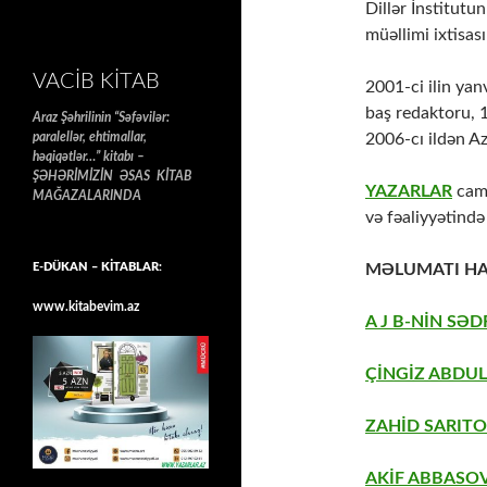
Dillər İnstitutun
müəllimi ixtisası
VACIB KITAB
2001-ci ilin yan
baş redaktoru, 1
Araz Şəhrilinin “Səfəvilər:
paralellər, ehtimallar,
2006-cı ildən Az
həqiqətlər…” kitabı –
ŞƏHƏRİMİZİN ƏSAS KİTAB
YAZARLAR
came
MAĞAZALARINDA
və fəaliyyətində 
E-DÜKAN – KİTABLAR:
MƏLUMATI HA
www.kitabevim.az
A J B-NİN SƏD
ÇİNGİZ ABDUL
ZAHİD SARITO
AKİF ABBASOV