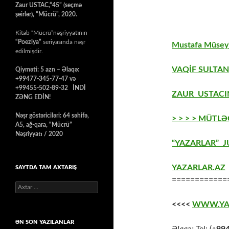
Zaur USTAC,“45” (seçmə
şeirlər), “Mücrü”, 2020.
Kitab “Mücrü”nəşriyyatının
“Poeziya”
seriyasında nəşr
Mustafa Müseyi
edilmişdir.
VAQİF SULTAN
Qiyməti: 5 azn – Əlaqə:
+99477-345-77-47 və
+99455-502-89-32 İNDİ
ZAUR USTACIN
ZƏNG EDİN!
Nəşr göstəriciləri: 64 səhifə,
> > > > MÜTLƏ
A5, ağ-qara, “Mücrü”
Nəşriyyatı / 2020
“YAZARLAR” J
YAZARLAR.AZ
SAYTDA TAM AXTARIŞ
============
Axtarış:
<<<<
WWW.YA
ƏN SON YAZILANLAR