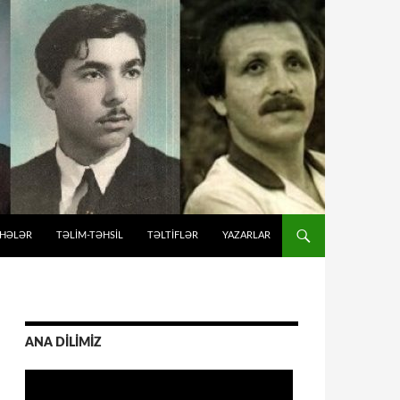
İHƏLƏR
TƏLIM-TƏHSIL
TƏLTİFLƏR
YAZARLAR
ANA DİLİMİZ