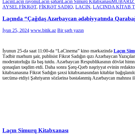
Laçın
Laçın rayonu
Laçın şəhəri
Laçın Simurq Kitabxanası
MÜBARİZ
AYSEL FİKRƏT
,
FİKRƏT SADIQ
,
LAÇIN
,
LAÇINDA KİTAB 
Laçında “Çağdaş Azərbaycan ədəbiyyatında Qarabağ” 
İyun 25, 2024
www.bitik.az
Bir şərh yazın
İyunun 25-də saat 11:00-da “LaCinema” kino mərkəzində
Laçın Sim
Tədbir mərhum şair, publisist Fikrət Sadığın qızı Azərbaycan Yazıçılar
moderatorluğu ilə baş tutdu. Azərbaycan Respublikasının dövlət himni
qonaqları təqdim etdi. Daha sonra Şərq-Qərb nəşriyyat evinin redaktor
kitabxanasına Fikrət Sadığın şəxsi kitabxanasından kitablar bağışlanıld
tərcümə etdiyi Şəhriyarın sözlərinə bəstələnmiş Azərbaycan mahnısı ilə
Laçın Simurq Kitabxanası