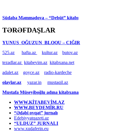
Südabə Məmmədova – “Debüt” kitabı
TƏRƏFDAŞLAR
YUNUS OĞUZUN BLOQU – CIĞIR
525.az
hafta.az
kultur.az
butov.az
tezadlar.az
kitabevim.az
kitabxana.net
adalet.az
goyce.az
radio-kardeche
olaylar.az
yazar.in
mustaqil.az
Mustafa Müseyiboğlu adına kitabxana
WWW.KİTABEVİM.AZ
WWW.BEYDEMİR.RU
“Ədəbi ovqat” jurnalı
Edebiyyatqazeti.az
“ULDUZ” JURNALI
www.xudaferin.eu