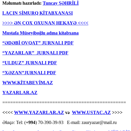
Məlumatı hazırladı:
Tuncay ŞƏHRİLİ
LAÇIN SİMURQ KİTABXANASI
>>>> ƏN ÇOX OXUNAN HEKAYƏ <<<<
Mustafa Müseyiboğlu adına kitabxana
“ƏDƏBİ OVQAT” JURNALI PDF
“YAZARLAR” JURNALI PDF
“ULDUZ” JURNALI PDF
“XƏZAN”JURNALI PDF
WWW.KİTABEVİM.AZ
YAZARLAR.AZ
===============================================
<<<<
WWW.YAZARLAR.AZ
və
WWW.USTAC.AZ
>>>>
Əlaqə:
Tel: (
+994
) 70-390-39-93 E-mail: zauryazar@mail.ru