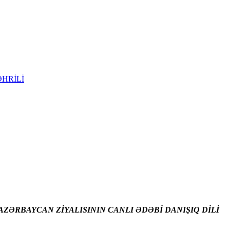
HRİLİ
ZƏRBAYCAN ZİYALISININ CANLI ƏDƏBİ DANIŞIQ DİLİ