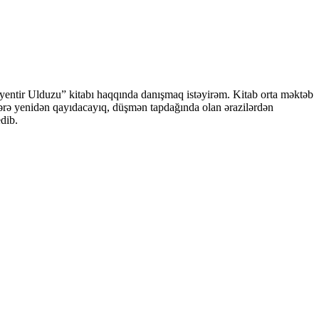
iyentir Ulduzu” kitabı haqqında danışmaq istəyirəm. Kitab orta məktəb
rlərə yenidən qayıdacayıq, düşmən tapdağında olan ərazilərdən
dib.