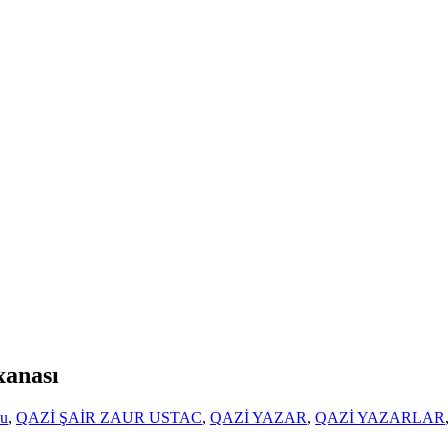
xanası
zu
,
QAZİ ŞAİR ZAUR USTAC
,
QAZİ YAZAR
,
QAZİ YAZARLAR