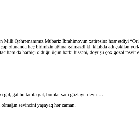
tacın Milli Qəhrəmanımız Mübariz İbrahimovun xatirəsinə həsr etdiyi “Or
ə çap olunanda heç birimizin ağlına gəlməzdi ki, kitabda adı çəkilən ye
stac
həm də hərbiçi olduğu üçün hərbi hissəni, döyüşü çox gözəl təsvir e
ki gəl, gəl bu tərəfə gəl, buralar səni gözləyir deyir …
ı olmağın sevincini yaşayaq hər zaman.