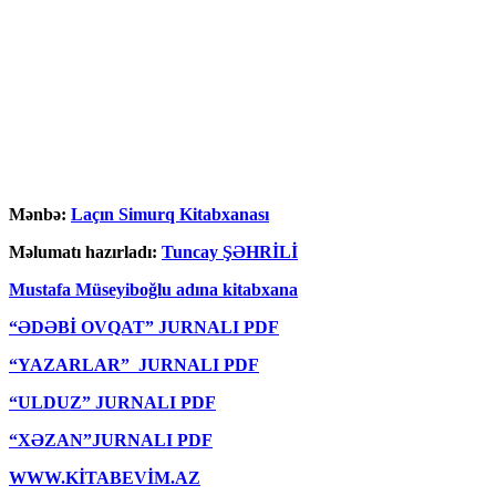
Mənbə:
Laçın Simurq Kitabxanası
Məlumatı hazırladı:
Tuncay ŞƏHRİLİ
Mustafa Müseyiboğlu adına kitabxana
“ƏDƏBİ OVQAT” JURNALI PDF
“YAZARLAR” JURNALI PDF
“ULDUZ” JURNALI PDF
“XƏZAN”JURNALI PDF
WWW.KİTABEVİM.AZ