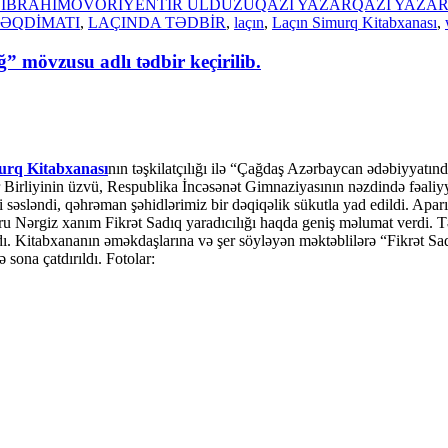
 İBRAHİMOV
ORİYENTİR ULDUZU
QAZİ YAZAR
QAZİ YAZA
TƏQDİMATI
,
LAÇINDA TƏDBİR
,
laçın
,
Laçın Simurq Kitabxanası
,
mövzusu adlı tədbir keçirilib.
urq Kitabxanası
nın təşkilatçılığı ilə “Çağdaş Azərbaycan ədəbiyyatın
 Birliyinin üzvü, Respublika İncəsənət Gimnaziyasının nəzdində fəaliyyə
 səsləndi, qəhrəman şəhidlərimiz bir dəqiqəlik sükutla yad edildi. Apa
u Nərgiz xanım Fikrət Sadıq yaradıcılığı haqda geniş məlumat verdi. Təş
ı. Kitabxananın əməkdaşlarına və şer söyləyən məktəblilərə “Fikrət Sadıq 
 sona çatdırıldı. Fotolar: