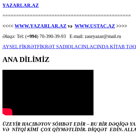
YAZARLAR.AZ
===============================================
<<<<
WWW.YAZARLAR.AZ
və
WWW.USTAC.AZ
>>>>
Əlaqə:
Tel: (
+994
) 70-390-39-93 E-mail: zauryazar@mail.ru
AYSEL FİKRƏT
FİKRƏT SADIQ
LAÇIN
LAÇINDA KİTAB TƏQ
ANA DİLİMİZ
ÜZEYİR HACIBƏYOV SÖHBƏT EDİR – BU BİR DƏQİQƏ Y
VƏ NİTQİ KİMİ ÇOX QİYMƏTLİDİR. DİQQƏT EDİN. ALL