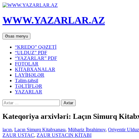
WWW.YAZARLAR.AZ
Axtar
Mühtəviyyata
Əsas menyu
keç
“KREDO” QƏZETİ
“ULDUZ” PDF
“YAZARLAR” PDF
FOTOLAR
KİTABXANALAR
LAYİHƏLƏR
Təlim-təhsil
TƏLTİFLƏR
YAZARLAR
Axtarış:
Kateqoriya arxivləri: Laçın Simurq Kitab
laçın
,
Laçın Simurq Kitabxanası
,
Mübariz İbrahimov
,
Oriyentir Uldu
ZAUR USTAC
,
ZAUR USTACIN KİTABI