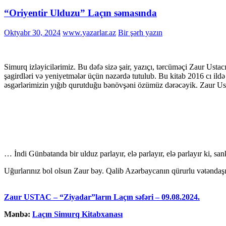
“Oriyentir Ulduzu” Laçın səmasında
Oktyabr 30, 2024
www.yazarlar.az
Bir şərh yazın
Simurq izləyicilərimiz. Bu dəfə sizə şair, yazıçı, tərcüməçi Zaur Us
şagirdləri və yeniyetmələr üçün nəzərdə tutulub. Bu kitab 2016 cı ild
əsgərlərimizin yığıb qurutduğu bənövşəni özümüz dərəcəyik. Zaur U
… İndi Günbatanda bir ulduz parlayır, elə parlayır, elə parlayır ki, san
Uğurlarınız bol olsun Zaur bəy. Qalib Azərbaycanın qürurlu vətəndaş
Zaur USTAC – “Ziyadar”ların Laçın səfəri – 09.08.2024.
Mənbə:
Laçın Simurq Kitabxanası