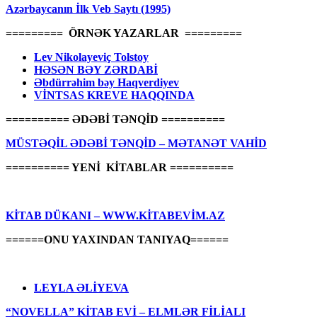
Azərbaycanın İlk Veb Saytı (1995)
========= ÖRNƏK YAZARLAR =========
Lev Nikolayeviç Tolstoy
HƏSƏN BƏY ZƏRDABİ
Əbdürrəhim bəy Haqverdiyev
VİNTSAS KREVE HAQQINDA
========== ƏDƏBİ TƏNQİD ==========
MÜSTƏQİL ƏDƏBİ TƏNQİD – MƏTANƏT VAHİD
========== YENİ KİTABLAR ==========
KİTAB DÜKANI – WWW.KİTABEVİM.AZ
======ONU YAXINDAN TANIYAQ======
LEYLA ƏLİYEVA
“NOVELLA” KİTAB EVİ – ELMLƏR FİLİALI