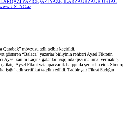
RLAR
QAZİ YAZIÇI
QAZİ YAZIÇILAR
ZAUR
ZAUR USTAC
www.USTAC.az
da Qarabağ” mövzusu adlı tədbir keçirildi.
t göstərən “Balaca” yazarlar birliyinin rəhbəri Aysel Fikrətin
rıcı Aysel xanım Laçına gələnlər haqqında qısa məlumat verməklə,
kilatçı Aysel Fikrət vətənpərvərlik haqqında şerlər ifa etdi. Simurq
işığı” adlı sertifikat təqdim edildi. Tədbir şair Fikrət Sadığın