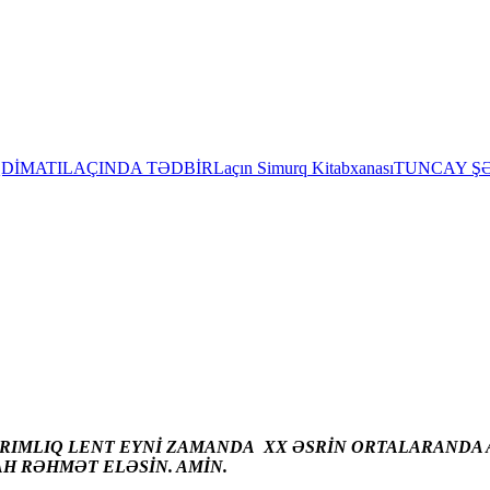
DİMATI
LAÇINDA TƏDBİR
Laçın Simurq Kitabxanası
TUNCAY ŞƏ
ARIMLIQ LENT EYNİ ZAMANDA XX ƏSRİN ORTALARANDA A
AH RƏHMƏT ELƏSİN. AMİN.