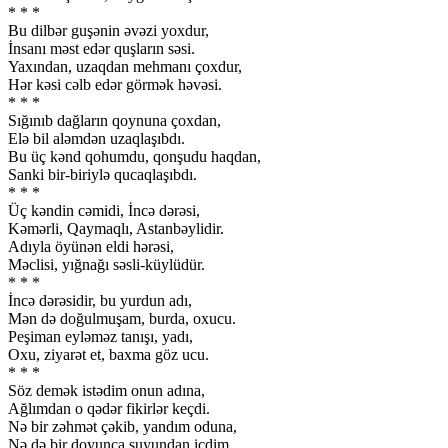
* * *
Bu dilbər guşənin əvəzi yoxdur,
İnsanı məst edər quşların səsi.
Yaxından, uzaqdan mehmanı çoxdur,
Hər kəsi cəlb edər görmək həvəsi.
* * *
Sığınıb dağların qoynuna çoxdan,
Elə bil aləmdən uzaqlaşıbdı.
Bu üç kənd qohumdu, qonşudu haqdan,
Sanki bir-biriylə qucaqlaşıbdı.
* * *
Üç kəndin cəmidi, İncə dərəsi,
Kəmərli, Qaymaqlı, Astanbəylidir.
Adıyla öyünən eldi hərəsi,
Məclisi, yığnağı səsli-küylüdür.
* * *
İncə dərəsidir, bu yurdun adı,
Mən də doğulmuşam, burda, oxucu.
Peşiman eyləməz tanışı, yadı,
Oxu, ziyarət et, baxma göz ucu.
* * *
Söz demək istədim onun adına,
Ağlımdan o qədər fikirlər keçdi.
Nə bir zəhmət çəkib, yandım oduna,
Nə də bir doyunca suyundan içdim.