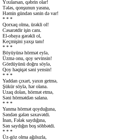
Yıxılarsan, qəbrin olar!
Tələs, qonşunun yasına,
Həmin gündən sənin də var!
* * *
Qorxaq olma, ürəkli ol!
Cəsarətdir işin canı.
El-obaya gərəkli ol,
Keçmişini yaxşı tanı!
* * *
Böyüyünə hörmət eylə,
Üzmə onu, qoy sevinsin!
Gördüyünü doğru söylə,
Qoy həqiqət səni yensin!
* * *
Yaddan çıxart, yaxın getmə,
Şükür söylə, hər olana.
Uzaq dolan, hörmət etmə,
Səni hörmətdən salana.
* * *
Yanma hörmət qoyduğuna,
Səndən gələn səxavətdi.
İnan, Fələk saydığına,
Sən saydığın boş söhbətdi.
* * *
Üz-göz olma ağılsızla,