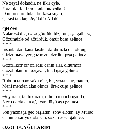
Nə xəyal dolandır, nə fikir eylə,
Yüz fikir bir borcu ödəmir, vallah!
Dərdini dərd bilən bir kəsə söylə,
Çarəsi tapılar, böyükdür Allah!
QƏZƏL
Nələr çəkdik, nələr gördük, biz, bu yaşa gəlincə,
Gözümüzlə od götürdük, ömür başa gəlincə.
* * *
İnsanlardan kənarlaşdıq, dərdimizlə cüt olduq,
Gizlənməyə yer gəzərsən, dərdin qoşa gəlincə.
* * *
Gözəlliklər bir bəladır, canın alar, öldürməz,
Gözəl olan ruh oxşayar, hilal qaşa gəlincə.
* * *
Ruhum tamam sakit olar, bil, şeytana uymaram,
Məni məndən alan olmaz, ürək cuşa gəlincə.
* * *
Əriyərəm, tər tökərəm, ruhum məni boğanda,
Necə darda qan ağlayar, düyü aşa gəlincə.
* * *
Sən yazmağa gec başladın, səhv elədin, ay Murad,
Canın çıxar yox olarsan, sözün xoşa gəlincə.
ÖZƏL DUYĞULARIM