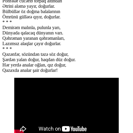
Pöhrələr cücərib torpaq altından
Ətrini aləmə yayır, doğurlar.
Bülbüllər öz doğma balalarının
Ömrünü güllərə qıyır, doğurlar.
* * *
Demirəm malınla, pulunla yarı,
Dünyada qalacaq dünyanın varı.
Qəhrəman yaranan qəhrəmanları,
Lazımsız alaqlar çayır doğurlar.
* * *
Qəzənfər, sözündən təzə söz doğur,
Şərdən yalan doğur, haqdan düz doğur.
Hər yerdə analar oğlan, qız doğur,
Qazaxda analar şair doğurlar!