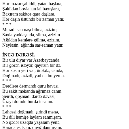
Hər məzar şahiddi, yatan başlara,
Şəkildən boylanan lal baxışlara,
Baxıram sakitcə qara daşlara,
Hər daşın üstündə bir zaman yatır.
* * *
Muradı sən naşı bilmə, əzizim,
Saxla yaddaşında, silmə, əzizim.
Ağıldan kəmlərə gülmə, əzizim,
Neyləsin, ağlında sar-saman yatır.
İNCƏ DƏRƏSİ.
Bir ulu diyar var Azərbaycanda,
Bir görən istəyər, qayıtsın bir də.
Hər kəsin yeri var, ürəkdə, canda,
Doğmadı, əzizdi, yad da bu yerdə.
* * *
Dərdlərə dərmandı quru havası,
Bu sakit məkanda ağrımaz canın.
Şeirdi, qoşmadı dərdə dəvası,
Ürəyi doludu burda insanın.
* * *
Ləhcəsi doğmadı, şirindi mənə,
Bu dili həmişə laylam sanmışam.
Nə qədər uzaqda yaşasam yenə,
Harada eşitsəm, duyğulanmışam.