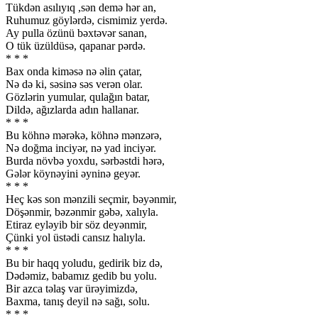
Tükdən asılıyıq ,sən demə hər an,
Ruhumuz göylərdə, cismimiz yerdə.
Ay pulla özünü bəxtəvər sanan,
O tük üzüldüsə, qapanar pərdə.
* * *
Bax onda kiməsə nə əlin çatar,
Nə də ki, səsinə səs verən olar.
Gözlərin yumular, qulağın batar,
Dildə, ağızlarda adın hallanar.
* * *
Bu köhnə mərəkə, köhnə mənzərə,
Nə doğma inciyər, nə yad inciyər.
Burda növbə yoxdu, sərbəstdi hərə,
Gələr köynəyini əyninə geyər.
* * *
Heç kəs son mənzili seçmir, bəyənmir,
Döşənmir, bəzənmir gəbə, xalıyla.
Etiraz eyləyib bir söz deyənmir,
Çünki yol üstədi cansız halıyla.
* * *
Bu bir haqq yoludu, gedirik biz də,
Dədəmiz, babamız gedib bu yolu.
Bir azca təlaş var ürəyimizdə,
Baxma, tanış deyil nə sağı, solu.
* * *