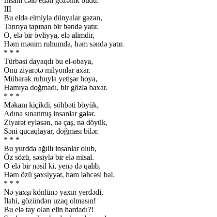
İnsanı cəlb edən gözəllik budu.
III
Bu eldə elmiylə dünyalar gəzən,
Tanrıya tapınan bir bəndə yatır.
O, elə bir övliyya, elə alimdir,
Həm mənim ruhumda, həm səndə yatır.
* * *
Türbəsi dayaqdı bu el-obaya,
Onu ziyarətə milyonlar axar.
Mübarək ruhuyla yetişər hoya,
Hamıya doğmadı, bir gözlə baxar.
* * *
Məkanı kiçikdi, söhbəti böyük,
Adına sınanmış insanlar gələr.
Ziyarət eyləsən, nə çaş, nə döyük,
Səni qucaqlayar, doğması bilər.
* * *
Bu yurdda ağıllı insanlar olub,
Öz sözü, səsiylə bir elə misal.
O elə bir nəsil ki, yenə də qalıb,
Həm özü şəxsiyyət, həm ləhcəsi bal.
* * *
Nə yaxşı könlünə yaxın yerdədi,
İlahi, gözündən uzaq olmasın!
Bu elə tay olan elin hardadı?!