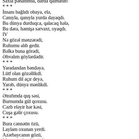
Saxla pənahında, darda qalmasın!
* * *
İnsanı bağlıdı obaya, elə,
Canıyla, qanıyla yurda dayaqdı.
Bu dünya durduqca, qalacaq hələ,
Bu dərə, həmişə sərvaxt, oyaqdı.
IV
Nə gözəl mənzərədi,
Ruhumu alıb gedir.
Bəlkə buna görədi,
Əhvalım göylərdədir.
* * *
Yaradandan bəndəyə,
Lütf olan gözəllikdi.
Ruhum dil açır deyə,
Yarəb, dünya mənlikdi.
* * *
Ətrafımda quş səsi,
Burnumda gül qoxusu.
Cəzb eləyir hər kəsi,
Cuşa gəlir çoxusu.
* * *
Bura cənnətin özü,
Laylam oxunan yerdi.
Azərbaycanın gözü,