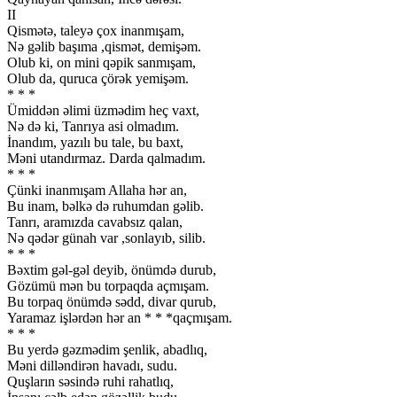
II
Qismətə, taleyə çox inanmışam,
Nə gəlib başıma ,qismət, demişəm.
Olub ki, on mini qəpik sanmışam,
Olub da, quruca çörək yemişəm.
* * *
Ümiddən əlimi üzmədim heç vaxt,
Nə də ki, Tanrıya asi olmadım.
İnandım, yazılı bu tale, bu baxt,
Məni utandırmaz. Darda qalmadım.
* * *
Çünki inanmışam Allaha hər an,
Bu inam, bəlkə də ruhumdan gəlib.
Tanrı, aramızda cavabsız qalan,
Nə qədər günah var ,sonlayıb, silib.
* * *
Bəxtim gəl-gəl deyib, önümdə durub,
Gözümü mən bu torpaqda açmışam.
Bu torpaq önümdə sədd, divar qurub,
Yaramaz işlərdən hər an * * *qaçmışam.
* * *
Bu yerdə gəzmədim şenlik, abadlıq,
Məni dilləndirən havadı, sudu.
Quşların səsində ruhi rahatlıq,