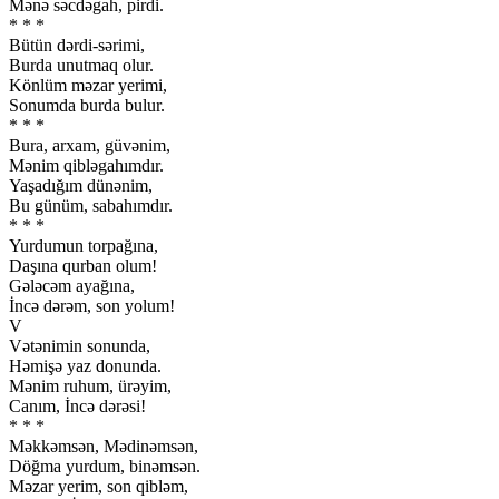
Mənə səcdəgah, pirdi.
* * *
Bütün dərdi-sərimi,
Burda unutmaq olur.
Könlüm məzar yerimi,
Sonumda burda bulur.
* * *
Bura, arxam, güvənim,
Mənim qibləgahımdır.
Yaşadığım dünənim,
Bu günüm, sabahımdır.
* * *
Yurdumun torpağına,
Daşına qurban olum!
Gələcəm ayağına,
İncə dərəm, son yolum!
V
Vətənimin sonunda,
Həmişə yaz donunda.
Mənim ruhum, ürəyim,
Canım, İncə dərəsi!
* * *
Məkkəmsən, Mədinəmsən,
Döğma yurdum, binəmsən.
Məzar yerim, son qibləm,