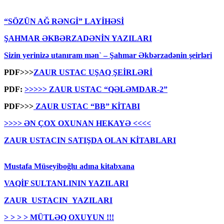
“SÖZÜN AĞ RƏNGİ” LAYİHƏSİ
ŞAHMAR ƏKBƏRZADƏNİN YAZILARI
Sizin yerinizə utanıram mən` – Şahmar Əkbərzadənin şeirləri
PDF>>>
ZAUR USTAC UŞAQ ŞEİRLƏRİ
PDF:
>>>>> ZAUR USTAC “QƏLƏMDAR-2”
PDF>>>
ZAUR USTAC “BB” KİTABI
>>>> ƏN ÇOX OXUNAN HEKAYƏ <<<<
ZAUR USTACIN SATIŞDA OLAN KİTABLARI
Mustafa Müseyiboğlu adına kitabxana
VAQİF SULTANLININ YAZILARI
ZAUR USTACIN YAZILARI
> > > > MÜTLƏQ OXUYUN !!!