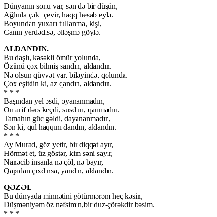
Dünyanın sonu var, sən də bir düşün,
Ağlınla çək- çevir, haqq-hesab eylə.
Boyundan yuxarı tullanma, kişi,
Canın yerdədisə, əlləşmə göylə.
ALDANDIN.
Bu daşlı, kəsəkli ömür yolunda,
Özünü çox bilmiş sandın, aldandın.
Nə olsun qüvvət var, biləyində, qolunda,
Çox eşitdin ki, az qandın, aldandın.
* * *
Başından yel əsdi, oyananmadın,
On arif dərs keçdi, susdun, qanmadın.
Tamahın güc gəldi, dayananmadın,
Sən ki, qul haqqını dandın, aldandın.
* * *
Ay Murad, göz yetir, bir diqqət ayır,
Hörmət et, üz göstər, kim səni sayır,
Nanəcib insanla nə çöl, nə bayır,
Qapıdan çıxdınsa, yandın, aldandın.
QƏZƏL
Bu dünyada minnətini götürmərəm heç kəsin,
Düşməniyəm öz nəfsimin,bir duz-çörəkdir bəsim.
* * *