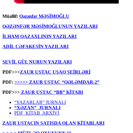
Müəllif:
Qəzənfər MƏSİMOĞLU
QƏZƏNFƏR MƏSİMOĞLUNUN YAZILARI
İLHAM QAZAXLININ YAZILARI
ADİL CƏFAKEŞİN YAZILARI
SEVİL GÜL NURUN YAZILARI
PDF>>>
ZAUR USTAC UŞAQ ŞEİRLƏRİ
PDF:
>>>>> ZAUR USTAC “QƏLƏMDAR-2”
PDF>>>
ZAUR USTAC “BB” KİTABI
“YAZARLAR” JURNALI
“XƏZAN” JURNALI
PDF KİTAB ARXİVİ
ZAUR USTACIN SATIŞDA OLAN KİTABLARI