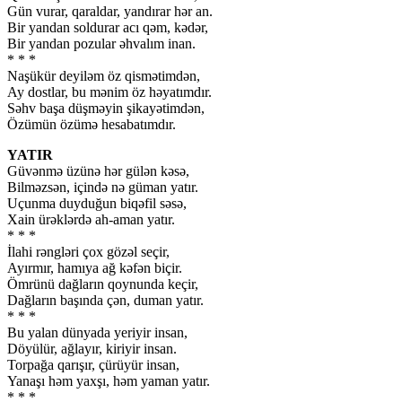
Gün vurar, qaraldar, yandırar hər an.
Bir yandan soldurar acı qəm, kədər,
Bir yandan pozular əhvalım inan.
* * *
Naşükür deyiləm öz qismətimdən,
Ay dostlar, bu mənim öz həyatımdır.
Səhv başa düşməyin şikayətimdən,
Özümün özümə hesabatımdır.
YATIR
Güvənmə üzünə hər gülən kəsə,
Bilməzsən, içində nə güman yatır.
Uçunma duyduğun biqəfil səsə,
Xain ürəklərdə ah-aman yatır.
* * *
İlahi rəngləri çox gözəl seçir,
Ayırmır, hamıya ağ kəfən biçir.
Ömrünü dağların qoynunda keçir,
Dağların başında çən, duman yatır.
* * *
Bu yalan dünyada yeriyir insan,
Döyülür, ağlayır, kiriyir insan.
Torpağa qarışır, çürüyür insan,
Yanaşı həm yaxşı, həm yaman yatır.
* * *