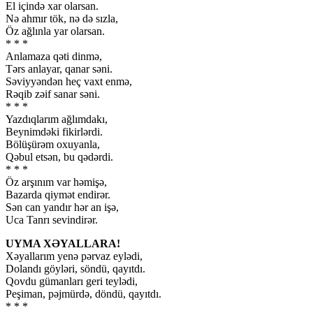
El içində xar olarsan.
Nə ahmır tök, nə də sızla,
Öz ağlınla yar olarsan.
* * *
Anlamaza qəti dinmə,
Tərs anlayar, qanar səni.
Səviyyəndən heç vaxt enmə,
Rəqib zəif sanar səni.
* * *
Yazdıqlarım ağlımdakı,
Beynimdəki fikirlərdi.
Bölüşürəm oxuyanla,
Qəbul etsən, bu qədərdi.
* * *
Öz arşınım var həmişə,
Bazarda qiymət endirər.
Sən can yandır hər an işə,
Uca Tanrı sevindirər.
UYMA XƏYALLARA!
Xəyallarım yenə pərvaz eylədi,
Dolandı göyləri, söndü, qayıtdı.
Qovdu gümanları geri teylədi,
Peşiman, pəjmürdə, döndü, qayıtdı.
* * *