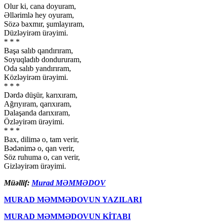
Olur ki, cana doyuram,
Əllərimlə hey oyuram,
Sözə baxmır, şumlayıram,
Düzləyirəm ürəyimi.
* * *
Başa salıb qandırıram,
Soyuqladıb dondururam,
Oda salıb yandırıram,
Közləyirəm ürəyimi.
* * *
Dərdə düşür, karıxıram,
Ağrıyıram, qarıxıram,
Dalaşanda darıxıram,
Özləyirəm ürəyimi.
* * *
Bax, dilimə o, tam verir,
Bədənimə o, qan verir,
Söz ruhuma o, can verir,
Gizləyirəm ürəyimi.
Müəllif:
Murad MƏMMƏDOV
MURAD MƏMMƏDOVUN YAZILARI
MURAD MƏMMƏDOVUN KİTABI