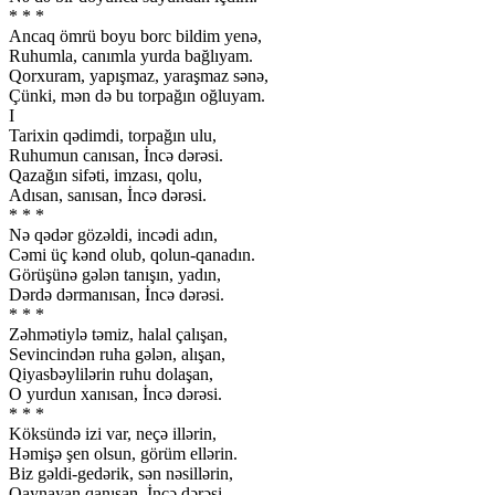
* * *
Ancaq ömrü boyu borc bildim yenə,
Ruhumla, canımla yurda bağlıyam.
Qorxuram, yapışmaz, yaraşmaz sənə,
Çünki, mən də bu torpağın oğluyam.
I
Tarixin qədimdi, torpağın ulu,
Ruhumun canısan, İncə dərəsi.
Qazağın sifəti, imzası, qolu,
Adısan, sanısan, İncə dərəsi.
* * *
Nə qədər gözəldi, incədi adın,
Cəmi üç kənd olub, qolun-qanadın.
Görüşünə gələn tanışın, yadın,
Dərdə dərmanısan, İncə dərəsi.
* * *
Zəhmətiylə təmiz, halal çalışan,
Sevincindən ruha gələn, alışan,
Qiyasbəylilərin ruhu dolaşan,
O yurdun xanısan, İncə dərəsi.
* * *
Köksündə izi var, neçə illərin,
Həmişə şen olsun, görüm ellərin.
Biz gəldi-gedərik, sən nəsillərin,
Qaynayan qanısan, İncə dərəsi.