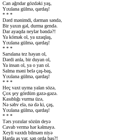
Can ağrıdar gözdəki yaş,
Yıxılana gülmə, qardaş!
* * *
Dərd mənimdi, dərman səndə,
Bir yaxın gəl, durma gendə.
Dar ayaqda neylər bəndə?!
Ya kömək ol, ya uzaqlaş,
Yıxılana gülmə, qardaş!
* * *
Sarsılana tez həyan ol,
Dərdi anla, bir duyan ol,
Ya insan ol, ya o yan ol.
Salma məni belə çaş-baş,
Yıxılana gülmə, qardaş!
* * *
Heç vaxt uyma yalan sözə,
Çox şey gördüm gəzə-gəzə.
Kasıblığı vurma üzə,
Nə səhv elə, nə də ki, çaş,
Yıxılana gülmə, qardaş!
* * *
Tərs yozular sözün deyə
Cavab vermə hər kəlməyə.
Xeyli vaxtdı bilməm niyə
Harda aş var, sən orda baş?!