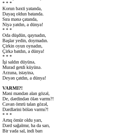
* * *
Korun bəxti yatanda,
Dayaq oldun batanda.
Sıra mənə çatanda,
Niyə yatdın, a dünya!
* * *
Oda düşdün, qaynadın,
Başlar yedin, doymadın.
Çirkin oyun oynadın,
Çirkə batdın, a dünya!
* * *
İşi saldın düyünə,
Murad getdi küyünə.
Arzuna, istəyinə,
Deyən çatdın, a dünya!
VARMI?!
Məni məndən alan gözəl,
De, dərdindən ölən varmı?!
Cavan ömrü talan gözəl,
Dərdlərini bölən varmı?!
* * *
Artıq ömür oldu yarı,
Dərd sağalmır, ha da sarı,
Bir yada sal, indi barı