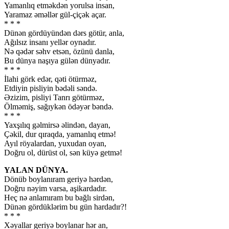
Yamanlıq etməkdən yorulsa insan,
Yaramaz əməllər gül-çiçək açar.
* * *
Dünən gördüyündən dərs götür, anla,
Ağılsız insanı yellər oynadır.
Nə qədər səhv etsən, özünü danla,
Bu dünya naşıya gülən dünyadır.
* * *
İlahi görk edər, qəti ötürməz,
Etdiyin pisliyin bədəli səndə.
Əzizim, pisliyi Tanrı götürməz,
Ölməmiş, sağıykən ödəyər bəndə.
* * *
Yaxşılıq gəlmirsə əlindən, dayan,
Çəkil, dur qıraqda, yamanlıq etmə!
Ayıl röyalardan, yuxudan oyan,
Doğru ol, dürüst ol, sən küyə getmə!
YALAN DÜNYA.
Dönüb boylanıram geriyə hərdən,
Doğru nəyim varsa, aşikardadır.
Heç nə anlamıram bu bağlı sirdən,
Dünən gördüklərim bu gün hardadır?!
* * *
Xəyallar geriyə boylanar hər an,