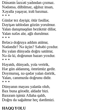
Dünənin ləzzəti yadından çıxmaz.
Nədənsə, dilbilməz, ağılsız insan,
Xəyalla yaşayar, irəli baxmaz.
* * *
Günlər tez dəyişir, ötür fəsillər,
Dəyişən tablodan gözün yorulmur.
Yalan danışmaqdan bezikmir dillər,
Yalan nəfəs alır, ağlı durulmur.
* * *
Beləcə doğruya addım atılmır,
Nədəndir? Nə üçün? Səbəbi çoxdur.
Bu yalan dünyada doğru satılmır,
Nə də ki, doğrunun bazarı yoxdur.
* * *
Həyatdı, dünyadı, yola veririk,
Hər gün aldanırıq, ömrümüz gedir.
Doymuruq, nə qədər yalan dəririk,
Yalan, canımızda doğrunu didir.
* * *
Dünyanın mayası yalanla olub,
Bax buna görədir, aldadır bizi.
Baxıram işimiz Allaha qalıb,
Doğru da sağaltmır heç dərdimizi.
HAQQ YOLU