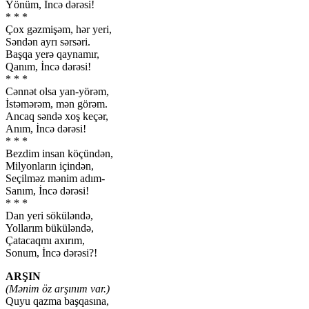
Yönüm, İncə dərəsi!
* * *
Çox gəzmişəm, hər yeri,
Səndən ayrı sərsəri.
Başqa yerə qaynamır,
Qanım, İncə dərəsi!
* * *
Cənnət olsa yan-yörəm,
İstəmərəm, mən görəm.
Ancaq səndə xoş keçər,
Anım, İncə dərəsi!
* * *
Bezdim insan köçündən,
Milyonların içindən,
Seçilməz mənim adım-
Sanım, İncə dərəsi!
* * *
Dan yeri söküləndə,
Yollarım büküləndə,
Çatacaqmı axırım,
Sonum, İncə dərəsi?!
ARŞIN
(Mənim öz arşınım var.)
Quyu qazma başqasına,