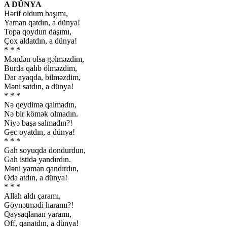
A DÜNYA
Hərif oldum başımı,
Yaman qatdın, a dünya!
Topa qoydun daşımı,
Çox aldatdın, a dünya!
* * *
Məndən olsa gəlməzdim,
Burda qalıb ölməzdim,
Dar ayaqda, bilməzdim,
Məni satdın, a dünya!
* * *
Nə qeydimə qalmadın,
Nə bir kömək olmadın.
Niyə başa salmadın?!
Gec oyatdın, a dünya!
* * *
Gah soyuqda dondurdun,
Gah istidə yandırdın.
Məni yaman qandırdın,
Oda atdın, a dünya!
* * *
Allah aldı çaramı,
Göynətmədi haramı?!
Qaysaqlanan yaramı,
Off, qanatdın, a dünya!