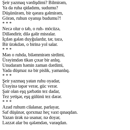
Şeir yazmaq vərdişdimi? Bilmirəm,
Ya da ruha qidadımı, sudumu?
Düşünürəm, bir qərara gəlmirəm,
Görən, ruhun oyanışı budumu?!
* * *
Necə olur o təb, o ruh- möcüzə,
Dilləndirir, dilə gəlir misralar.
İçdən gələn duyğulardır, tər, təzə,
Bir ürəkdən, o birinə yol salar.
* * *
Mən o ruhda, biləmmirəm sirdimi,
Ürəyimdən tikan çıxar bir anlıq.
Unudaram həmin zaman dərdimi,
Yada düşməz nə bir pislik, yamanlıq.
* * *
Şeir yazmaq yatan ruhu oyadar,
Ürəyinə təpər verər, güc verər.
Şair olan eşq şərbətin tez dadar,
Tez yetişər, eşq gülünü tez dərər.
* * *
Azad ruhum cilalanar, parlayar,
Saf düşünər, qorxmaz heç vaxt qınaqdan.
Yazan ürək nə usanar, nə doyar,
Ləzzət alar bu qələmdən, varaqdan.