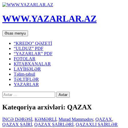
WWW.YAZARLAR.AZ
Axtar
Mühtəviyyata
Əsas menyu
keç
“KREDO” QƏZETİ
“ULDUZ” PDF
“YAZARLAR” PDF
FOTOLAR
KİTABXANALAR
LAYİHƏLƏR
Təlim-təhsil
TƏLTİFLƏR
YAZARLAR
Axtarış:
Kateqoriya arxivləri: QAZAX
İNCƏ DƏRƏSİ
,
KƏMƏRLİ
,
Murad Məmmədov
,
QAZAX
,
QAZAX ŞAİRİ
,
QAZAX ŞAİRLƏRİ
,
QAZAXLI ŞAİRLƏR