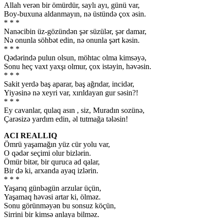
Allah verən bir ömürdür, saylı ayı, günü var,
Boy-buxuna aldanmayın, nə üstündə çox əsin.
* * *
Nanəcibin üz-gözündən şər süzülər, şər damar,
Nə onunla söhbət edin, nə onunla şərt kəsin.
* * *
Qədərində pulun olsun, möhtac olma kimsəyə,
Sonu heç vaxt yaxşı olmur, çox istəyin, həvəsin.
* * *
Sakit yerdə baş aparar, baş ağrıdar, incidər,
Yiyəsinə nə xeyri var, xırıldayan gur səsin?!
* * *
Ey cavanlar, qulaq asın , siz, Muradın sozünə,
Çarəsizə yardım edin, əl tutmağa tələsin!
ACI REALLIQ
Ömrü yaşamağın yüz cür yolu var,
O qədər seçimi olur bizlərin.
Ömür bitər, bir quruca ad qalar,
Bir də ki, arxanda ayaq izlərin.
* * *
Yaşarıq günbəgün arzular üçün,
Yaşamaq həvəsi artar ki, ölməz.
Sonu görünməyən bu sonsuz köçün,
Sirrini bir kimsə anlaya bilməz.