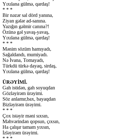
Yıxılana gülmə, qardaş!
* * *
Bir nəzər sal dörd yanına,
Ziyan gələr ad-sanına.
Yazığın gəlmir canına?!
Özünə gəl yavaş-yavaş,
Yıxılana gülmə, qardaş!
* * *
Mənim sözüm hamıyadı,
Sağaldandı, mumiyadı.
Nə İvana, Tomayadı,
Türkdü türkə dayaq, sirdaş,
Yıxılana gülmə, qardaş!
ÜRƏYİMİ.
Gah istidən, gah soyuqdan
Gözləyirəm ürəyimi.
Söz anlamır,bax, bayaqdan
Bizləyirəm ürəyimi.
* * *
Çox istəyir məni sıxsın,
Məhvərindən qopsun, çıxsın,
Ha çalışır tamam yıxsın,
İzləyirəm ürəyimi.
* * *