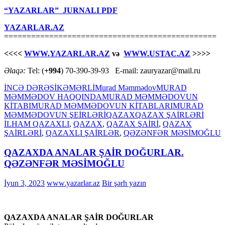
“YAZARLAR” JURNALI PDF
YAZARLAR.AZ
===============================================
<<<<
WWW.YAZARLAR.AZ
və
WWW.USTAC.AZ
>>>>
Əlaqə:
Tel: (
+994
) 70-390-39-93 E-mail: zauryazar@mail.ru
İNCƏ DƏRƏSİ
KƏMƏRLİ
Murad Məmmədov
MURAD
MƏMMƏDOV HAQQINDA
MURAD MƏMMƏDOVUN
KİTABI
MURAD MƏMMƏDOVUN KİTABLARI
MURAD
MƏMMƏDOVUN ŞEİRLƏRİ
QAZAX
QAZAX ŞAİRLƏRİ
İLHAM QAZAXLI
,
QAZAX
,
QAZAX ŞAİRİ
,
QAZAX
ŞAİRLƏRİ
,
QAZAXLI ŞAİRLƏR
,
QƏZƏNFƏR MƏSİMOĞLU
QAZAXDA ANALAR ŞAİR DOĞURLAR.
QƏZƏNFƏR MƏSİMOĞLU
İyun 3, 2023
www.yazarlar.az
Bir şərh yazın
QAZAXDA ANALAR ŞAİR DOĞURLAR