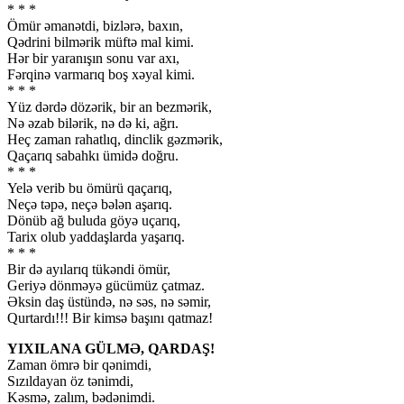
* * *
Ömür əmanətdi, bizlərə, baxın,
Qədrini bilmərik müftə mal kimi.
Hər bir yaranışın sonu var axı,
Fərqinə varmarıq boş xəyal kimi.
* * *
Yüz dərdə dözərik, bir an bezmərik,
Nə əzab bilərik, nə də ki, ağrı.
Heç zaman rahatlıq, dinclik gəzmərik,
Qaçarıq sabahkı ümidə doğru.
* * *
Yelə verib bu ömürü qaçarıq,
Neçə təpə, neçə bələn aşarıq.
Dönüb ağ buluda göyə uçarıq,
Tarix olub yaddaşlarda yaşarıq.
* * *
Bir də ayılarıq tükəndi ömür,
Geriyə dönməyə gücümüz çatmaz.
Əksin daş üstündə, nə səs, nə səmir,
Qurtardı!!! Bir kimsə başını qatmaz!
YIXILANA GÜLMƏ, QARDAŞ!
Zaman ömrə bir qənimdi,
Sızıldayan öz tənimdi,
Kəsmə, zalım, bədənimdi.