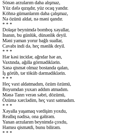
Sönən arzularım daha alışmaz,
Yüz dəfə qızışdır, yüz ocaq yandır.
Köhnə gümanlarım daha çalışmaz,
Nə özünü aldat, nə məni qandır.
* * *
Dolaşır beynimdə bomboş xəyallar,
İnanın, bu günlük, dünənlik deyil.
Məni yaman yorur bağlı suallar,
Cavabı indi də, heç mənlik deyil.
* * *
Hər kəsi incidər, ağrıdar hər an,
Vaxtında, ağılla görmədiklərin.
Sənə qismət olmaz bostanda qalan,
İş görüb, tər töküb dərmədiklərin.
* * *
Heç vaxt aldatmadım, özüm özümü,
Boyumdan yuxarı addım atmadım.
Mənə Tanrı verən səbri, dözümü,
Özümə xərclədim, heç vaxt satmadım.
* * *
Xəyalla yaşamaq vərdişim yoxdu,
Reallıq nədisə, ona gəlirəm.
Yanan arzularım beynimdə çoxdu,
Hamısı qismətdi, bunu bilirəm.
* * *