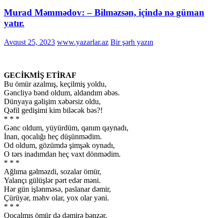
Murad Məmmədov: – Bilməzsən, içində nə güman
yatır.
Avqust 25, 2023
www.yazarlar.az
Bir şərh yazın
GECİKMİŞ ETİRAF
Bu ömür azalmış, keçilmiş yoldu,
Gəncliyə bənd oldum, aldandım əbəs.
Dünyaya gəlişim xəbərsiz oldu,
Qəfil gedişimi kim biləcək bəs?!
* * *
Gənc oldum, yüyürdüm, qanım qaynadı,
İnan, qocalığı heç düşünmədim.
Od oldum, gözümdə şimşək oynadı,
O tərs inadımdan heç vaxt dönmədim.
* * *
Ağlıma gəlməzdi, sozalar ömür,
Yalançı gülüşlər pərt edər məni.
Hər gün işlənməsə, paslanar dəmir,
Çürüyər, məhv olar, yox olar yəni.
* * *
Qocalmış ömür də dəmirə bənzər,