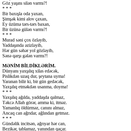
Göz yaşını silən varmı?!
* * *
Bir baxışla oda yaxan,
Şimşək kimi alov çaxan,
Ey üzümə tərs-tərs baxan,
Bir üzünə gülən varmı?!
* * *
Murad səni çox özləyib,
Yaddaşında əzizləyib,
Hər gün səhər yol gözləyib,
Sənə qarşı gələn varmı?!
MƏNİM BİLDİKLƏRİM.
Dünyanı yaxşılıq xilas edəcək,
Pislikdən uzaq dur, şeytana uyma!
Yaranan bilir ki, bir gün gedəcək,
Yaxşılıq etməkdən usanma, doyma!
* * *
Yaxşılıq ağılda, yaddaşda qalmaz,
Təkcə Allah görər, amma ki, itməz.
Yamanlıq öldürməz, canını almaz,
Ancaq can ağrıdar, ağlından getməz.
* * *
Gündəlik incitsən, ağrıyar hər can,
Bezikər, tablamaz, yanından qaçar.