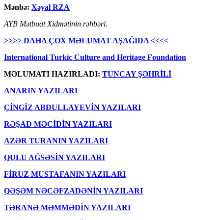
Mənbə:
Xəyal RZA
AYB Mətbuat Xidmətinin rəhbəri.
>>>> DAHA ÇOX MƏLUMAT AŞAĞIDA <<<<
International Turkic Culture and Heritage Foundation
MƏLUMATI HAZIRLADI:
TUNCAY ŞƏHRİLİ
ANARIN YAZILARI
ÇİNGİZ ABDULLAYEVİN YAZILARI
RƏŞAD MƏCİDİN YAZILARI
AZƏR TURANIN YAZILARI
QULU AĞSƏSİN YAZILARI
FİRUZ MUSTAFANIN YAZILARI
QƏŞƏM NƏCƏFZADƏNİN YAZILARI
TƏRANƏ MƏMMƏDİN YAZILARI