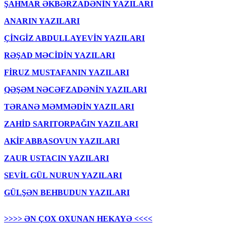
ŞAHMAR ƏKBƏRZADƏNİN YAZILARI
ANARIN YAZILARI
ÇİNGİZ ABDULLAYEVİN YAZILARI
RƏŞAD MƏCİDİN YAZILARI
FİRUZ MUSTAFANIN YAZILARI
QƏŞƏM NƏCƏFZADƏNİN YAZILARI
TƏRANƏ MƏMMƏDİN YAZILARI
ZAHİD SARITORPAĞIN YAZILARI
AKİF ABBASOVUN YAZILARI
ZAUR USTACIN YAZILARI
SEVİL GÜL NURUN YAZILARI
GÜLŞƏN BEHBUDUN YAZILARI
>>>> ƏN ÇOX OXUNAN HEKAYƏ <<<<