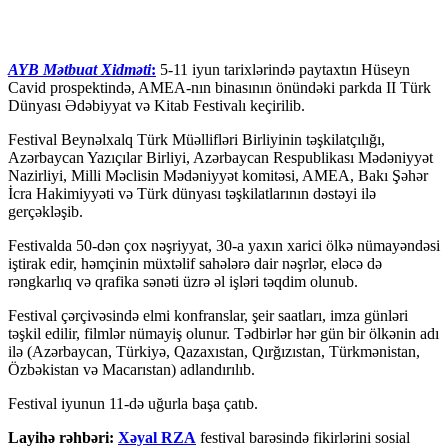
AYB Mətbuat Xidməti
:
5-11 iyun tarixlərində paytaxtın Hüseyn
Cavid prospektində, AMEA-nın binasının önündəki parkda II Türk
Dünyası Ədəbiyyat və Kitab Festivalı keçirilib.
Festival Beynəlxalq Türk Müəllifləri Birliyinin təşkilatçılığı,
Azərbaycan Yazıçılar Birliyi, Azərbaycan Respublikası Mədəniyyət
Nazirliyi, Milli Məclisin Mədəniyyət komitəsi, AMEA, Bakı Şəhər
İcra Hakimiyyəti və Türk dünyası təşkilatlarının dəstəyi ilə
gerçəkləşib.
Festivalda 50-dən çox nəşriyyat, 30-a yaxın xarici ölkə nümayəndəsi
iştirak edir, həmçinin müxtəlif sahələrə dair nəşrlər, eləcə də
rəngkarlıq və qrafika sənəti üzrə əl işləri təqdim olunub.
Festival çərçivəsində elmi konfranslar, şeir saatları, imza günləri
təşkil edilir, filmlər nümayiş olunur. Tədbirlər hər gün bir ölkənin adı
ilə (Azərbaycan, Türkiyə, Qazaxıstan, Qırğızıstan, Türkmənistan,
Özbəkistan və Macarıstan) adlandırılıb.
Festival iyunun 11-də uğurla başa çatıb.
Layihə rəhbəri:
Xəyal RZA
festival barəsində fikirlərini sosial