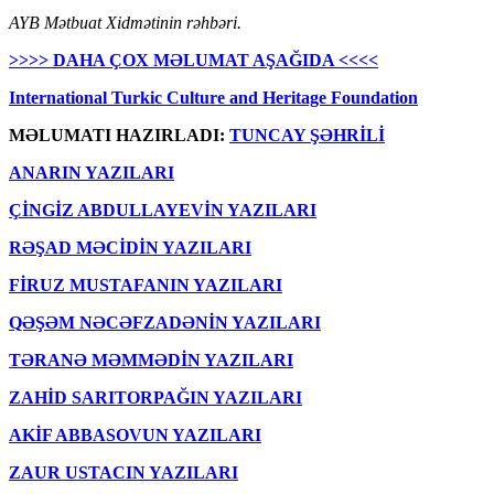
AYB Mətbuat Xidmətinin rəhbəri.
>>>> DAHA ÇOX MƏLUMAT AŞAĞIDA <<<<
International Turkic Culture and Heritage Foundation
MƏLUMATI HAZIRLADI:
TUNCAY ŞƏHRİLİ
ANARIN YAZILARI
ÇİNGİZ ABDULLAYEVİN YAZILARI
RƏŞAD MƏCİDİN YAZILARI
FİRUZ MUSTAFANIN YAZILARI
QƏŞƏM NƏCƏFZADƏNİN YAZILARI
TƏRANƏ MƏMMƏDİN YAZILARI
ZAHİD SARITORPAĞIN YAZILARI
AKİF ABBASOVUN YAZILARI
ZAUR USTACIN YAZILARI