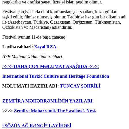
rəngkarlıq və qrafika sənəti üzrə əl işləri təqdim olunur.
Festival çərçivəsində elmi konfranslar, şeir saatları, imza günləri
təşkil edilir, filmlər nümayiş olunur. Tədbirlər hər gün bir ölkənin adı
ilə (Azərbaycan, Türkiyə, Qazaxıstan, Qırğızıstan, Türkmənistan,
Özbəkistan və Macarıstan) adlandırılır.
Festival iyunun 11-də başa çatacaq.
Layihə rəhbəri:
Xəyal RZA
AYB Mətbuat Xidmətinin rəhbəri.
>>>> DAHA ÇOX MƏLUMAT AŞAĞIDA <<<<
International Turkic Culture and Heritage Foundation
MƏLUMATI HAZIRLADI:
TUNCAY ŞƏHRİLİ
ZEMFİRA MƏHƏRRƏMLİNİN YAZILARI
>>>>
Zemfira Maharramli. The Swallow’s Nest.
“SÖZÜN AĞ RƏNGİ” LAYİHƏSİ