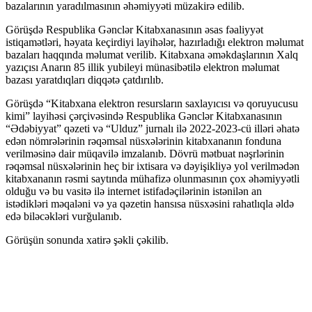
bazalarının yaradılmasının əhəmiyyəti müzakirə edilib.
Görüşdə Respublika Gənclər Kitabxanasının əsas fəaliyyət
istiqamətləri, həyata keçirdiyi layihələr, hazırladığı elektron məlumat
bazaları haqqında məlumat verilib. Kitabxana əməkdaşlarının Xalq
yazıçısı Anarın 85 illik yubileyi münasibətilə elektron məlumat
bazası yaratdıqları diqqətə çatdırılıb.
Görüşdə “Kitabxana elektron resursların saxlayıcısı və qoruyucusu
kimi” layihəsi çərçivəsində Respublika Gənclər Kitabxanasının
“Ədəbiyyat” qəzeti və “Ulduz” jurnalı ilə 2022-2023-cü illəri əhatə
edən nömrələrinin rəqəmsal nüsxələrinin kitabxananın fonduna
verilməsinə dair müqavilə imzalanıb. Dövrü mətbuat nəşrlərinin
rəqəmsal nüsxələrinin heç bir ixtisara və dəyişikliyə yol verilmədən
kitabxananın rəsmi saytında mühafizə olunmasının çox əhəmiyyətli
olduğu və bu vasitə ilə internet istifadəçilərinin istənilən an
istədikləri məqaləni və ya qəzetin hansısa nüsxəsini rahatlıqla əldə
edə biləcəkləri vurğulanıb.
Görüşün sonunda xatirə şəkli çəkilib.