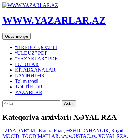
WWW.YAZARLAR.AZ
Axtar
Mühtəviyyata
Əsas menyu
keç
“KREDO” QƏZETİ
“ULDUZ” PDF
“YAZARLAR” PDF
FOTOLAR
KİTABXANALAR
LAYİHƏLƏR
Təlim-təhsil
TƏLTİFLƏR
YAZARLAR
Axtarış:
Kateqoriya arxivləri: XƏYAL RZA
"ZİYADAR" M.
,
Esmira Fuad
,
ƏSƏD CAHANGİR
,
Rəşad
MƏCİD
,
TƏQDİMATLAR
,
www.USTAC.az
,
XƏYAL RZA
,