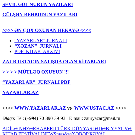
SEVİL GÜL NURUN YAZILARI
GÜLŞƏN BEHBUDUN YAZILARI
>>>> ƏN ÇOX OXUNAN HEKAYƏ <<<<
“YAZARLAR” JURNALI
“XƏZAN” JURNALI
PDF KİTAB ARXİVİ
ZAUR USTACIN SATIŞDA OLAN KİTABLARI
> > > > MÜTLƏQ OXUYUN !!!
“YAZARLAR” JURNALI PDF
YAZARLAR.AZ
===============================================
<<<<
WWW.YAZARLAR.AZ
və
WWW.USTAC.AZ
>>>>
Əlaqə:
Tel: (
+994
) 70-390-39-93 E-mail: zauryazar@mail.ru
ADİLƏ NƏZƏR
HABER
II TÜRK DÜNYASI ƏDƏBİYYAT VƏ
KİTAB FESTİVALI
NEWS
nws&sa
XƏBƏR
XƏYAL