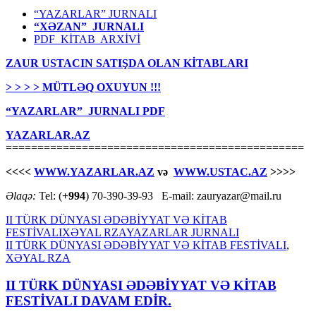
“YAZARLAR” JURNALI
“XƏZAN” JURNALI
PDF KİTAB ARXİVİ
ZAUR USTACIN SATIŞDA OLAN KİTABLARI
> > > > MÜTLƏQ OXUYUN !!!
“YAZARLAR” JURNALI PDF
YAZARLAR.AZ
===============================================
<<<<
WWW.YAZARLAR.AZ
və
WWW.USTAC.AZ
>>>>
Əlaqə:
Tel: (
+994
) 70-390-39-93 E-mail: zauryazar@mail.ru
II TÜRK DÜNYASI ƏDƏBİYYAT VƏ KİTAB
FESTİVALI
XƏYAL RZA
YAZARLAR JURNALI
II TÜRK DÜNYASI ƏDƏBİYYAT VƏ KİTAB FESTİVALI
,
XƏYAL RZA
II TÜRK DÜNYASI ƏDƏBİYYAT VƏ KİTAB
FESTİVALI DAVAM EDİR.