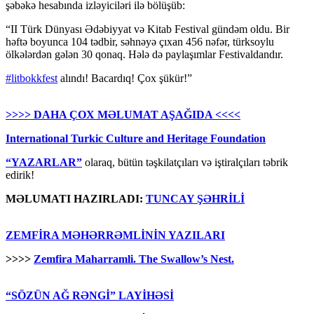
şəbəkə hesabında izləyiciləri ilə bölüşüb:
“II Türk Dünyası Ədəbiyyat və Kitab Festival gündəm oldu. Bir
həftə boyunca 104 tədbir, səhnəyə çıxan 456 nəfər, türksoylu
ölkələrdən gələn 30 qonaq. Hələ də paylaşımlar Festivaldandır.
#litbokkfest
alındı! Bacardıq! Çox şükür!”
>>>> DAHA ÇOX MƏLUMAT AŞAĞIDA <<<<
International Turkic Culture and Heritage Foundation
“YAZARLAR”
olaraq, bütün təşkilatçıları və iştiralçıları təbrik
edirik!
MƏLUMATI HAZIRLADI:
TUNCAY ŞƏHRİLİ
ZEMFİRA MƏHƏRRƏMLİNİN YAZILARI
>>>>
Zemfira Maharramli. The Swallow’s Nest.
“SÖZÜN AĞ RƏNGİ” LAYİHƏSİ