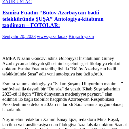
ZAUR USTAC
Esmira Fuadın “Bütöv Azərbaycan bədii
təfəkküründə ŞUŞA” Antologiya-kitabının
təqdimatı – FOTOLAR:
Sentyabr 20, 2023
www.yazarlar.az
Bir şərh yazın
AMEA Nizami Gəncəvi adına Ədəbiyyat İnstitutunun Güney
Azərbaycan ədəbiyyatı şöbəsinin baş elmi işçisi filologiya elmləri
doktoru Esmira Fuadın tərtibçiliyi ilə “Bütöv Azərbaycan bədii
təfəkküründə Şuşa” adlı yeni antologiya işıq üzü görüb.
Esmira xanım antologiyaya “Salam Şuşam, Uluyurdum mənim…”
sərlövhəsi ilə dəyərli bir “Ön söz” də yazıb. Kitab Şuşa şəhərinin
2023-cü il üçün “Türk dünyasının mədəniyyət paytaxtı” elan
edilməsi ilə bağlı tədbirlər haqqında Azərbaycan Respublikası
Prezidentinin 6 dekabr 2022-ci il tarixli Sərəncamına uyğun olaraq
hazırlanıb.
Nəşrin elmi redaktoru Xanım İsmayılqızı, redaktoru Mina Rəşid,
tərcümə və transliterasiya edən filologiya üzrə fəlsəfə doktoru Səadət