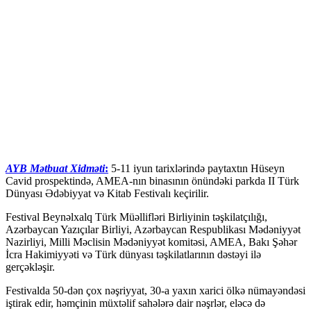
AYB Mətbuat Xidməti
:
5-11 iyun tarixlərində paytaxtın Hüseyn
Cavid prospektində, AMEA-nın binasının önündəki parkda II Türk
Dünyası Ədəbiyyat və Kitab Festivalı keçirilir.
Festival Beynəlxalq Türk Müəllifləri Birliyinin təşkilatçılığı,
Azərbaycan Yazıçılar Birliyi, Azərbaycan Respublikası Mədəniyyət
Nazirliyi, Milli Məclisin Mədəniyyət komitəsi, AMEA, Bakı Şəhər
İcra Hakimiyyəti və Türk dünyası təşkilatlarının dəstəyi ilə
gerçəkləşir.
Festivalda 50-dən çox nəşriyyat, 30-a yaxın xarici ölkə nümayəndəsi
iştirak edir, həmçinin müxtəlif sahələrə dair nəşrlər, eləcə də