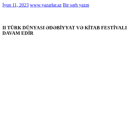
İyun 11, 2023
www.yazarlar.az
Bir şərh yazın
II TÜRK DÜNYASI ƏDƏBİYYAT VƏ KİTAB FESTİVALI
DAVAM EDİR