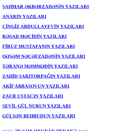
ŞAHMAR ƏKBƏRZADƏNİN YAZILARI
ANARIN YAZILARI
ÇİNGİZ ABDULLAYEVİN YAZILARI
RƏŞAD MƏCİDİN YAZILARI
FİRUZ MUSTAFANIN YAZILARI
QƏŞƏM NƏCƏFZADƏNİN YAZILARI
TƏRANƏ MƏMMƏDİN YAZILARI
ZAHİD SARITORPAĞIN YAZILARI
AKİF ABBASOVUN YAZILARI
ZAUR USTACIN YAZILARI
SEVİL GÜL NURUN YAZILARI
GÜLŞƏN BEHBUDUN YAZILARI