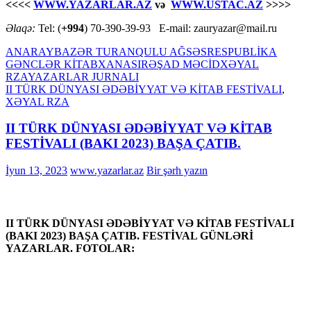
<<<<
WWW.YAZARLAR.AZ
və
WWW.USTAC.AZ
>>>>
Əlaqə:
Tel: (
+994
) 70-390-39-93 E-mail: zauryazar@mail.ru
ANAR
AYB
AZƏR TURAN
QULU AĞSƏS
RESPUBLİKA
GƏNCLƏR KİTABXANASI
RƏŞAD MƏCİD
XƏYAL
RZA
YAZARLAR JURNALI
II TÜRK DÜNYASI ƏDƏBİYYAT VƏ KİTAB FESTİVALI
,
XƏYAL RZA
II TÜRK DÜNYASI ƏDƏBİYYAT VƏ KİTAB
FESTİVALI (BAKI 2023) BAŞA ÇATIB.
İyun 13, 2023
www.yazarlar.az
Bir şərh yazın
II TÜRK DÜNYASI ƏDƏBİYYAT VƏ KİTAB FESTİVALI
(BAKI 2023) BAŞA ÇATIB. FESTİVAL GÜNLƏRİ
YAZARLAR. FOTOLAR: