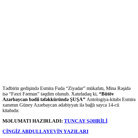
Tədbirin gedişində Esmira Fuda “Ziyadar” mükafatı, Mina Rəşidə
isə “Fəxri Fərman” təqdim olunub. Xatırladaq ki,
“Bütöv
Azərbaycan bədii təfəkküründə ŞUŞA”
Antologiya-kitabı Esmira
xanımın Güney Azərbaycan ədəbiyyatı ilə bağlı sayca 14-cü
kitabıdır.
MƏLUMATI HAZIRLADI:
TUNCAY ŞƏHRİLİ
ÇİNGİZ ABDULLAYEVİN YAZILARI