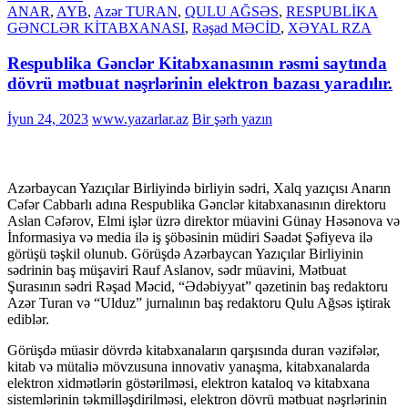
ANAR
,
AYB
,
Azər TURAN
,
QULU AĞSƏS
,
RESPUBLİKA
GƏNCLƏR KİTABXANASI
,
Rəşad MƏCİD
,
XƏYAL RZA
Respublika Gənclər Kitabxanasının rəsmi saytında
dövrü mətbuat nəşrlərinin elektron bazası yaradılır.
İyun 24, 2023
www.yazarlar.az
Bir şərh yazın
Azərbaycan Yazıçılar Birliyində birliyin sədri, Xalq
yazıçısı Anarın
Cəfər Cabbarlı adına Respublika Gənclər kitabxanasının direktoru
Aslan Cəfərov, Elmi işlər üzrə direktor müavini Günay Həsənova və
İnformasiya və media ilə iş şöbəsinin müdiri Səadət Şəfiyeva ilə
görüşü təşkil olunub. Görüşdə Azərbaycan Yazıçılar Birliyinin
sədrinin baş müşaviri Rauf Aslanov, sədr müavini, Mətbuat
Şurasının sədri Rəşad Məcid, “Ədəbiyyat” qəzetinin baş redaktoru
Azər Turan və “Ulduz” jurnalının baş redaktoru Qulu Ağsəs iştirak
ediblər.
Görüşdə müasir dövrdə kitabxanaların qarşısında duran vəzifələr,
kitab və mütaliə mövzusuna innovativ yanaşma, kitabxanalarda
elektron xidmətlərin göstərilməsi, elektron kataloq və kitabxana
sistemlərinin təkmilləşdirilməsi, elektron dövrü mətbuat nəşrlərinin