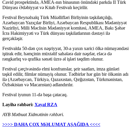
Cavid prospektində, AMEA-nın binasının önündəki parkda II Türk
Dünyası Ədəbiyyat və Kitab Festivalı keçirilir.
Festival Beynəlxalq Türk Müəllifləri Birliyinin təşkilatçılığı,
Azərbaycan Yazıçılar Birliyi, Azərbaycan Respublikası Mədəniyyət
Nazirliyi, Milli Məclisin Mədəniyyət komitəsi, AMEA, Bakı Şəhər
İcra Hakimiyyəti və Türk dünyası təşkilatlarının dəstəyi ilə
gerçəkləşir.
Festivalda 50-dən çox nəşriyyat, 30-a yaxın xarici ölkə nümayəndəsi
iştirak edir, həmçinin müxtəlif sahələrə dair nəşrlər, eləcə də
rəngkarlıq və qrafika sənəti üzrə əl işləri təqdim olunur.
Festival çərçivəsində elmi konfranslar, şeir saatları, imza günləri
təşkil edilir, filmlər nümayiş olunur. Tədbirlər hər gün bir ölkənin adı
ilə (Azərbaycan, Türkiyə, Qazaxıstan, Qırğızıstan, Türkmənistan,
Özbəkistan və Macarıstan) adlandırılır.
Festival iyunun 11-də başa çatacaq.
Layihə rəhbəri:
Xəyal RZA
AYB Mətbuat Xidmətinin rəhbəri.
>>>> DAHA ÇOX MƏLUMAT AŞAĞIDA <<<<