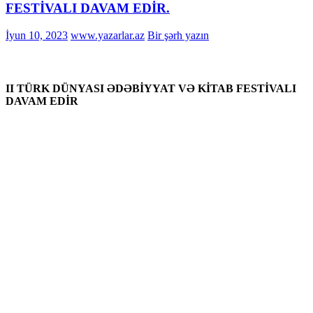
FESTİVALI DAVAM EDİR.
İyun 10, 2023
www.yazarlar.az
Bir şərh yazın
II TÜRK DÜNYASI ƏDƏBİYYAT VƏ KİTAB FESTİVALI
DAVAM EDİR