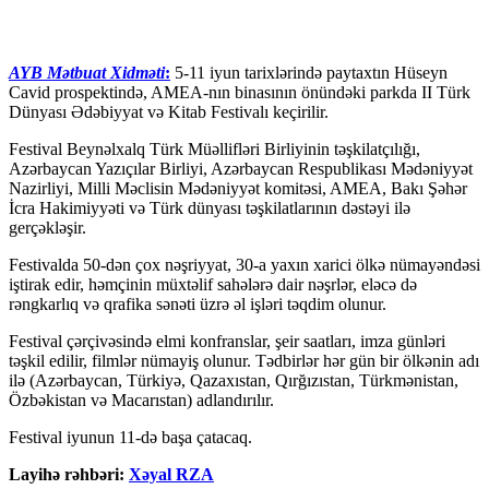
AYB Mətbuat Xidməti
:
5-11 iyun tarixlərində paytaxtın Hüseyn
Cavid prospektində, AMEA-nın binasının önündəki parkda II Türk
Dünyası Ədəbiyyat və Kitab Festivalı keçirilir.
Festival Beynəlxalq Türk Müəllifləri Birliyinin təşkilatçılığı,
Azərbaycan Yazıçılar Birliyi, Azərbaycan Respublikası Mədəniyyət
Nazirliyi, Milli Məclisin Mədəniyyət komitəsi, AMEA, Bakı Şəhər
İcra Hakimiyyəti və Türk dünyası təşkilatlarının dəstəyi ilə
gerçəkləşir.
Festivalda 50-dən çox nəşriyyat, 30-a yaxın xarici ölkə nümayəndəsi
iştirak edir, həmçinin müxtəlif sahələrə dair nəşrlər, eləcə də
rəngkarlıq və qrafika sənəti üzrə əl işləri təqdim olunur.
Festival çərçivəsində elmi konfranslar, şeir saatları, imza günləri
təşkil edilir, filmlər nümayiş olunur. Tədbirlər hər gün bir ölkənin adı
ilə (Azərbaycan, Türkiyə, Qazaxıstan, Qırğızıstan, Türkmənistan,
Özbəkistan və Macarıstan) adlandırılır.
Festival iyunun 11-də başa çatacaq.
Layihə rəhbəri:
Xəyal RZA