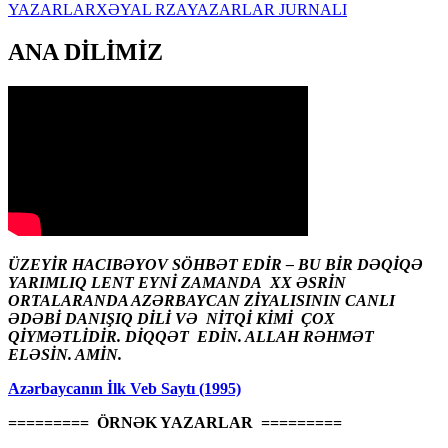
YAZARLAR
XƏYAL RZA
YAZARLAR JURNALI
ANA DİLİMİZ
ÜZEYİR HACIBƏYOV SÖHBƏT EDİR – BU BİR DƏQİQƏ
YARIMLIQ LENT EYNİ ZAMANDA XX ƏSRİN
ORTALARANDA AZƏRBAYCAN ZİYALISININ CANLI
ƏDƏBİ DANIŞIQ DİLİ VƏ NİTQİ KİMİ ÇOX
QİYMƏTLİDİR. DİQQƏT EDİN. ALLAH RƏHMƏT
ELƏSİN. AMİN.
Azərbaycanın İlk Veb Saytı (1995)
========= ÖRNƏK YAZARLAR =========