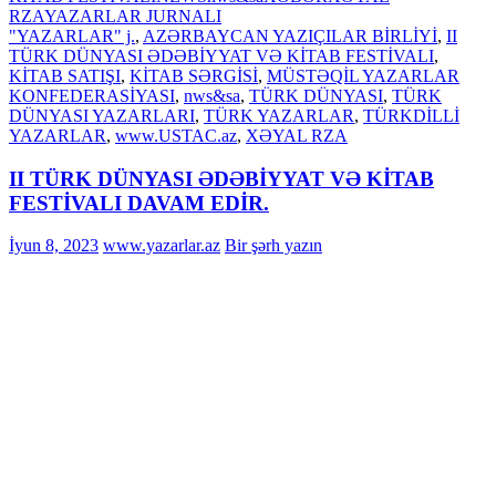
RZA
YAZARLAR JURNALI
"YAZARLAR" j.
,
AZƏRBAYCAN YAZIÇILAR BİRLİYİ
,
II
TÜRK DÜNYASI ƏDƏBİYYAT VƏ KİTAB FESTİVALI
,
KİTAB SATIŞI
,
KİTAB SƏRGİSİ
,
MÜSTƏQİL YAZARLAR
KONFEDERASİYASI
,
nws&sa
,
TÜRK DÜNYASI
,
TÜRK
DÜNYASI YAZARLARI
,
TÜRK YAZARLAR
,
TÜRKDİLLİ
YAZARLAR
,
www.USTAC.az
,
XƏYAL RZA
II TÜRK DÜNYASI ƏDƏBİYYAT VƏ KİTAB
FESTİVALI DAVAM EDİR.
İyun 8, 2023
www.yazarlar.az
Bir şərh yazın