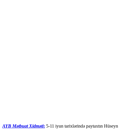
AYB Mətbuat Xidməti
:
5-11 iyun tarixlərində paytaxtın Hüseyn