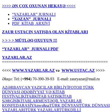
>>>> ƏN ÇOX OXUNAN HEKAYƏ <<<<
“YAZARLAR” JURNALI
“XƏZAN” JURNALI
PDF KİTAB ARXİVİ
ZAUR USTACIN SATIŞDA OLAN KİTABLARI
> > > > MÜTLƏQ OXUYUN !!!
“YAZARLAR” JURNALI PDF
YAZARLAR.AZ
===============================================
<<<<
WWW.YAZARLAR.AZ
və
WWW.USTAC.AZ
>>>>
Əlaqə:
Tel: (
+994
) 70-390-39-93 E-mail: zauryazar@mail.ru
AZƏRBAYCAN YAZIÇILAR BİRLİYİ
FOTO
II TÜRK
DÜNYASI ƏDƏBİYYAT VƏ KİTAB
FESTİVALI
KİTAB
KİTAB SATIŞI
KİTAB
SƏRGİSİ
KİTABLAR
MÜSTƏQİL YAZARLAR
KONFEDARASİYA
nws&sa
TÜRK DÜNYASI
TÜRK DÜNYASI
YAZARLARI
TÜRK YAZARLAR
TÜRKDİLLİ