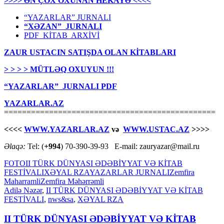
>>>> ƏN ÇOX OXUNAN HEKAYƏ <<<<
“YAZARLAR” JURNALI
“XƏZAN” JURNALI
PDF KİTAB ARXİVİ
ZAUR USTACIN SATIŞDA OLAN KİTABLARI
> > > > MÜTLƏQ OXUYUN !!!
“YAZARLAR” JURNALI PDF
YAZARLAR.AZ
===============================================
<<<<
WWW.YAZARLAR.AZ
və
WWW.USTAC.AZ
>>>>
Əlaqə:
Tel: (
+994
) 70-390-39-93 E-mail: zauryazar@mail.ru
FOTO
II TÜRK DÜNYASI ƏDƏBİYYAT VƏ KİTAB
FESTİVALI
XƏYAL RZA
YAZARLAR JURNALI
Zemfira
Maharramli
Zemfira Məhərrəmli
Adilə Nəzər
,
II TÜRK DÜNYASI ƏDƏBİYYAT VƏ KİTAB
FESTİVALI
,
nws&sa
,
XƏYAL RZA
II TÜRK DÜNYASI ƏDƏBİYYAT VƏ KİTAB