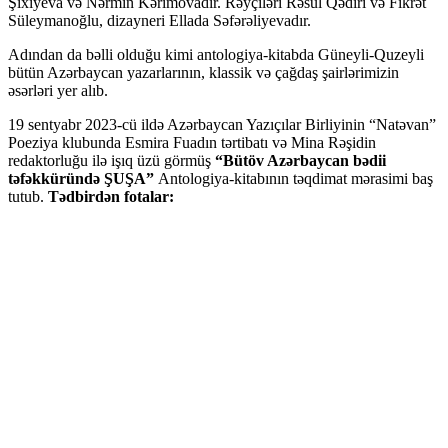
Şıxıyeva və Nərmin Kərimovadır. Rəyçiləri Rəsul Qədiri və Fikrət
Süleymanoğlu, dizayneri Ellada Səfərəliyevadır.
Adından da bəlli olduğu kimi antologiya-kitabda Güneyli-Quzeyli
bütün Azərbaycan yazarlarının, klassik və çağdaş şairlərimizin
əsərləri yer alıb.
19 sentyabr 2023-cü ildə Azərbaycan Yazıçılar Birliyinin “Natəvan”
Poeziya klubunda Esmira Fuadın tərtibatı və Mina Rəşidin
redaktorluğu ilə işıq üzü görmüş
“Bütöv Azərbaycan bədii
təfəkküründə ŞUŞA”
Antologiya-kitabının təqdimat mərasimi baş
tutub.
Tədbirdən fotalar: