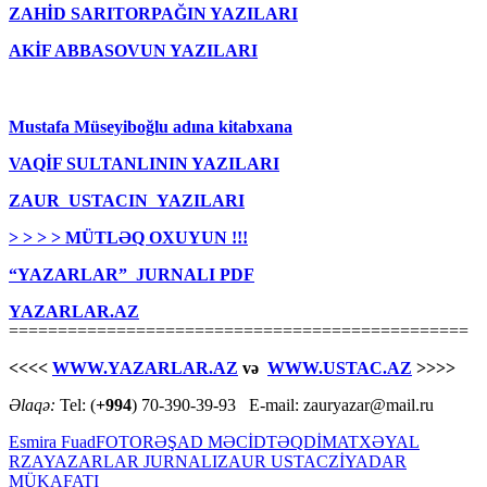
ZAHİD SARITORPAĞIN YAZILARI
AKİF ABBASOVUN YAZILARI
Mustafa Müseyiboğlu adına kitabxana
VAQİF SULTANLININ YAZILARI
ZAUR USTACIN YAZILARI
> > > > MÜTLƏQ OXUYUN !!!
“YAZARLAR” JURNALI PDF
YAZARLAR.AZ
===============================================
<<<<
WWW.YAZARLAR.AZ
və
WWW.USTAC.AZ
>>>>
Əlaqə:
Tel: (
+994
) 70-390-39-93 E-mail: zauryazar@mail.ru
Esmira Fuad
FOTO
RƏŞAD MƏCİD
TƏQDİMAT
XƏYAL
RZA
YAZARLAR JURNALI
ZAUR USTAC
ZİYADAR
MÜKAFATI