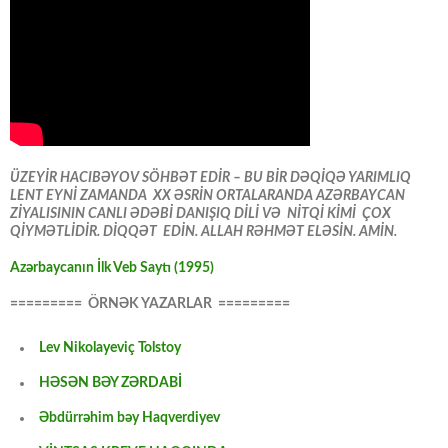
ÜZEYİR HACIBƏYOV SÖHBƏT EDİR – BU BİR DƏQİQƏ YARIMLIQ
LENT EYNİ ZAMANDA XX ƏSRİN ORTALARANDA AZƏRBAYCAN
ZİYALISININ CANLI ƏDƏBİ DANIŞIQ DİLİ VƏ NİTQİ KİMİ ÇOX
QİYMƏTLİDİR. DİQQƏT EDİN. ALLAH RƏHMƏT ELƏSİN. AMİN.
Azərbaycanın İlk Veb Saytı (1995)
========= ÖRNƏK YAZARLAR =========
Lev Nikolayeviç Tolstoy
HƏSƏN BƏY ZƏRDABİ
Əbdürrəhim bəy Haqverdiyev