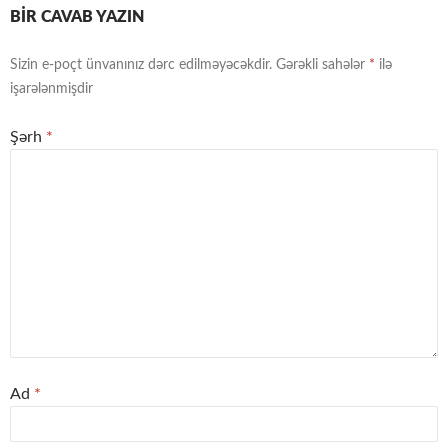
BIR CAVAB YAZIN
Sizin e-poçt ünvanınız dərc edilməyəcəkdir.
Gərəkli sahələr
*
ilə
işarələnmişdir
Şərh
*
Ad
*