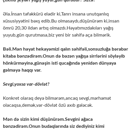
çoxmu şeyləri yağış yuyur,gün qurudur? Sizcə?
Əla.İnsan təfəkkürü elədir ki,Tanrı insana unutqanlıq
xüsusiyyətini bəxş edib.Bu olmasaydı,düşünürəm ki,insan
ömrü 20,30 ildən artıq olmazdı.Həyatımızdakıları yağış
yuyub,gün qurutmasa,biz yeni bir səhifə aça bilmərik.
Bəli.Mən həyat hekayəmizi qalın səhifəli,sonsuzluğa bərabər
kitaba bənzədirəm.Onun də bəzən yağışa sirrlərini söyləyib
hönkürməyinə,günəşin isti qucağında yenidən dünyaya
gəlməyə haqqı var.
Sevgi,yoxsa var-dövlət?
Konkret olaraq deyə bilmərəm,ancaq sevgi,mərhəmət
olacaqsa,demək,var-dövlət özü axıb gələcək.
Mən də sizin kimi düşünürəm.Sevgini ağaca
bənzədirəm.Onun budaqlarında siz dediyiniz kimi