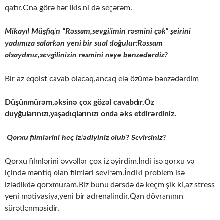
qatır.Ona görə hər ikisini də seçərəm.
Mikayıl Müşfiqin “Rəssam,sevgilimin rəsmini çək” şeirini
yadımıza salarkən yeni bir sual doğulur:Rəssam
olsaydınız,sevgilinizin rəsmini nəyə bənzədərdiz?
Bir az eqoist cavab olacaq,ancaq elə özümə bənzədərdim
Düşünmürəm,əksinə çox gözəl cavabdır.Öz
duyğularınızı,yaşadıqlarınızı onda əks etdirərdiniz.
Qorxu filmlərini heç izlədiyiniz olub? Sevirsiniz?
Qorxu filmlərini əvvəllər çox izləyirdim.İndi isə qorxu və
içində məntiq olan filmləri sevirəm.İndiki problem isə
izlədikdə qorxmuram.Biz bunu dərsdə də keçmişik ki,az stress
yeni motivasiya,yeni bir adrenalindir.Qan dövranının
sürətlənməsidir.