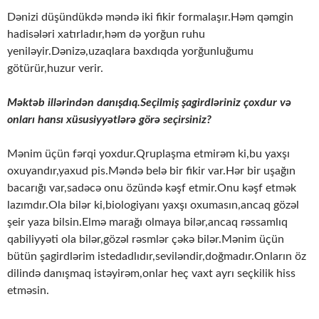
Dənizi düşündükdə məndə iki fikir formalaşır.Həm qəmgin
hadisələri xatırladır,həm də yorğun ruhu
yeniləyir.Dənizə,uzaqlara baxdıqda yorğunluğumu
götürür,huzur verir.
Məktəb illərindən danışdıq.Seçilmiş şagirdləriniz çoxdur və
onları hansı xüsusiyyətlərə görə seçirsiniz?
Mənim üçün fərqi yoxdur.Qruplaşma etmirəm ki,bu yaxşı
oxuyandır,yaxud pis.Məndə belə bir fikir var.Hər bir uşağın
bacarığı var,sadəcə onu özündə kəşf etmir.Onu kəşf etmək
lazımdır.Ola bilər ki,biologiyanı yaxşı oxumasın,ancaq gözəl
şeir yaza bilsin.Elmə marağı olmaya bilər,ancaq rəssamlıq
qabiliyyəti ola bilər,gözəl rəsmlər çəkə bilər.Mənim üçün
bütün şagirdlərim istedadlıdır,seviləndir,doğmadır.Onların öz
dilində danışmaq istəyirəm,onlar heç vaxt ayrı seçkilik hiss
etməsin.