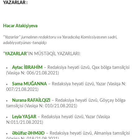
YAZARLAR :
Həcər Atakişiyeva
“Yazarlar” jurnalının redaktoru və Yaradıcılıq Komissiyasının sədri,
ədəbiyyatşünas-tənqidçı
“
YAZARLAR
“IN MÜSTƏQİL YAZARLARI:
Aytac İBRAHİM
– Redaksiya heyəti üzvü, Qax bölgə təmsilçisi
(Vəsiqə N: 006/21.08.2021)
Səma MUĞANNA
– Redaksiya heyəti üzvü, Yazar (Vəsiqə N:
007/21.08.2021)
Nuranə RAFAİLQIZI
– Redaksiya heyəti üzvü, Göyçay bölgə
təmsilçisi (Vəsiqə N: 010/21.08.2021)
Leyla YAŞAR
– Redaksiya heyəti üzvü, Yazar (Vəsiqə
N:011/21.08.2021)
Əbülfəz ƏHMƏD
– Redaksiya heyəti üzvü, Almaniya təmsilçisi