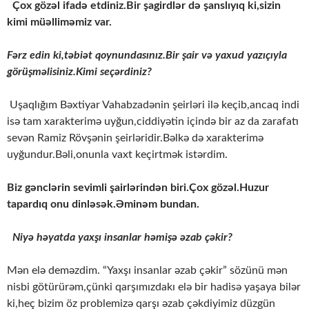
Çox gözəl ifadə etdiniz.Bir şagirdlər də şanslıyıq ki,sizin
kimi müəlliməmiz var.
Fərz edin ki,təbiət qoynundasınız.Bir şair və yaxud yazıçıyla
görüşməlisiniz.Kimi seçərdiniz?
Uşaqlığım Bəxtiyar Vahabzadənin şeirləri ilə keçib,ancaq indi
isə tam xarakterimə uyğun,ciddiyətin içində bir az da zarafatı
sevən Ramiz Rövşənin şeirləridir.Bəlkə də xarakterimə
uyğundur.Bəli,onunla vaxt keçirtmək istərdim.
Biz gənclərin sevimli şairlərindən biri.Çox gözəl.Huzur
tapardıq onu dinləsək.Əminəm bundan.
Niyə həyatda yaxşı insanlar həmişə əzab çəkir?
Mən elə deməzdim. “Yaxşı insanlar əzab çəkir” sözünü mən
nisbi götürürəm,çünki qarşımızdakı elə bir hadisə yaşaya bilər
ki,heç bizim öz problemizə qarşı əzab çəkdiyimiz düzgün