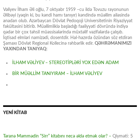
Vəliyev İlham Əli oğlu, 7 oktyabr 1959 –cu ildə Tovuzu rayonunun
Əlibəyi (yəqin ki, bu kəndi hamı tanıyır) kəndində müəllim ailəsində
anadan olub. Azərbaycan Dövlət Pedoqoji Universitetinin Riyaziyyat
fakültəsini bitirib. Müəllimliklə başladığı fəaliyyəti dövründə indiyə
qədər bir çox təhsil müəssisələrində müxtəlif vəzifələrdə çalışıb.
İqtisad elmləri namizədi, dosentdir. Hal-hazırda özündən söz etdirən
Şamaxı Dövlət Regional Kollecinə rəhbərlik edir.
QƏHRƏMANIMIZI
YAXINDAN TANIYAQ:
İLHAM VƏLİYEV – STEREOTİPLƏRİ YOX EDƏN ADAM
BİR MÜƏLLİM TANIYIRAM – İLHAM VƏLİYEV
YENİ KİTAB
Təranə Məmmədin “Sirr” kitabını necə əldə etmək olar? –
Qiyməti: 5