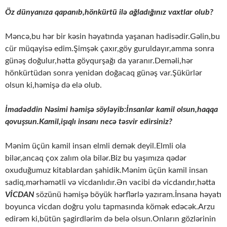
Öz dünyanıza qapanıb,hönkürtü ilə ağladığınız vaxtlar olub?
Məncə,bu hər bir kəsin həyatında yaşanan hadisədir.Gəlin,bu
cür müqayisə edim.Şimşək çaxır,göy guruldayır,amma sonra
günəş doğulur,hətta göyqurşağı da yaranır.Deməli,hər
hönkürtüdən sonra yenidən doğacaq günəş var.Şükürlər
olsun ki,həmişə də elə olub.
İmadəddin Nəsimi həmişə söyləyib:İnsanlar kamil olsun,haqqa
qovuşsun.Kamil,işıqlı insanı necə təsvir edirsiniz?
Mənim üçün kamil insan elmli demək deyil.Elmli ola
bilər,ancaq çox zalım ola bilər.Biz bu yaşımıza qədər
oxuduğumuz kitablardan şahidik.Mənim üçün kamil insan
sadiq,mərhəmətli və vicdanlıdır.Ən vacibi də vicdandır,hətta
VİCDAN
sözünü həmişə böyük hərflərlə yazıram.İnsana həyatı
boyunca vicdan doğru yolu tapmasında kömək edəcək.Arzu
edirəm ki,bütün şagirdlərim də belə olsun.Onların gözlərinin