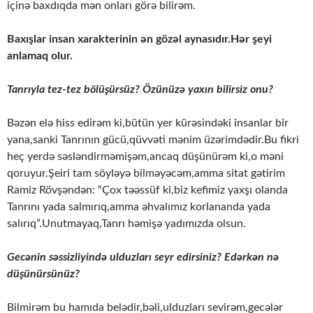
içinə baxdıqda mən onları görə bilirəm.
Baxışlar insan xarakterinin ən gözəl aynasıdır.Hər şeyi
anlamaq olur.
Tanrıyla tez-tez bölüşürsüz? Özünüzə yaxın bilirsiz onu?
Bəzən elə hiss edirəm ki,bütün yer kürəsindəki insanlar bir
yana,sanki Tanrının gücü,qüvvəti mənim üzərimdədir.Bu fikri
heç yerdə səsləndirməmişəm,ancaq düşünürəm ki,o məni
qoruyur.Şeiri tam söyləyə bilməyəcəm,amma sitat gətirim
Ramiz Rövşəndən: “Çox təəssüf ki,biz kefimiz yaxşı olanda
Tanrını yada salmırıq,amma əhvalımız korlananda yada
salırıq”.Unutmayaq,Tanrı həmişə yadımızda olsun.
Gecənin səssizliyində ulduzları seyr edirsiniz? Edərkən nə
düşünürsünüz?
Bilmirəm bu hamıda belədir,bəli,ulduzları sevirəm,gecələr