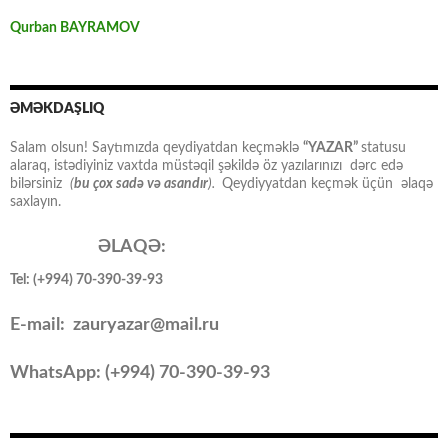
Qurban BAYRAMOV
ƏMƏKDAŞLIQ
Salam olsun! Saytımızda qeydiyatdan keçməklə
“YAZAR”
statusu
alaraq, istədiyiniz vaxtda müstəqil şəkildə öz yazılarınızı dərc edə
bilərsiniz
(
bu çox sadə və asandır
).
Qeydiyyatdan keçmək üçün əlaqə
saxlayın.
ƏLAQƏ:
Tel: (+994) 70-390-39-93
E-mail: zauryazar@mail.ru
WhatsApp: (
+994
) 70-390-39-93