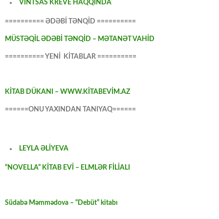
VİNTSAS KREVE HAQQINDA
========== ƏDƏBİ TƏNQİD ==========
MÜSTƏQİL ƏDƏBİ TƏNQİD – MƏTANƏT VAHİD
========== YENİ KİTABLAR ==========
KİTAB DÜKANI – WWW.KİTABEVİM.AZ
======ONU YAXINDAN TANIYAQ======
LEYLA ƏLİYEVA
“NOVELLA” KİTAB EVİ – ELMLƏR FİLİALI
Südabə Məmmədova – “Debüt” kitabı