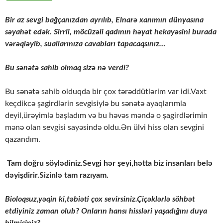
Bir az sevgi bağçanızdan ayrılıb, Elnarə xanımın dünyasına
səyahət edək. Sirrli, möcüzəli qadının həyat hekayəsini burada
vərəqləyib, suallarınıza cavabları tapacaqsınız…
Bu sənətə sahib olmaq sizə nə verdi?
Bu sənətə sahib olduqda bir çox tərəddütlərim var idi.Vaxt
keçdikcə şagirdlərin sevgisiylə bu sənətə ayaqlarımla
deyil,ürəyimlə başladım və bu həvəs məndə o şagirdlərimin
mənə olan sevgisi sayəsində oldu.Ən ülvi hiss olan sevgini
qazandım.
Tam doğru söylədiniz.Sevgi hər şeyi,hətta biz insanları belə
dəyişdirir.Sizinlə tam razıyam.
Bioloqsuz,yəqin ki,təbiəti çox sevirsiniz.Çiçəklərlə söhbət
etdiyiniz zaman olub? Onların hansı hissləri yaşadığını duya