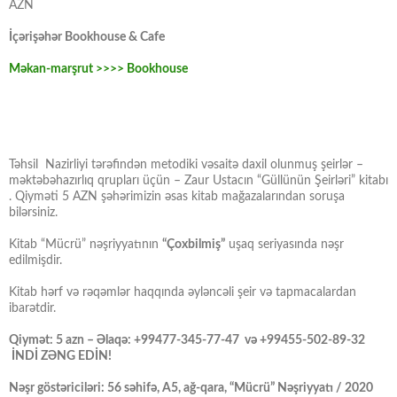
AZN
İçərişəhər Bookhouse & Cafe
Məkan-marşrut >>>> Bookhouse
Təhsil Nazirliyi tərəfindən metodiki vəsaitə daxil olunmuş şeirlər –
məktəbəhazırlıq qrupları üçün – Zaur Ustacın “Güllünün Şeirləri” kitabı
. Qiyməti 5 AZN şəhərimizin əsas kitab mağazalarından soruşa
bilərsiniz.
Kitab “Mücrü” nəşriyyatının
“Çoxbilmiş”
uşaq seriyasında nəşr
edilmişdir.
Kitab hərf və rəqəmlər haqqında əyləncəli şeir və tapmacalardan
ibarətdir.
Qiymət: 5 azn – Əlaqə: +99477-345-77-47 və +99455-502-89-32
İNDİ ZƏNG EDİN!
Nəşr göstəriciləri: 56 səhifə, A5, ağ-qara, “Mücrü” Nəşriyyatı / 2020