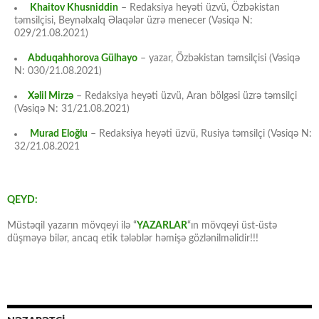
Khaitov Khusniddin
– Redaksiya heyəti üzvü, Özbəkistan
təmsilçisi, Beynəlxalq Əlaqələr üzrə menecer (Vəsiqə N:
029/21.08.2021)
Abduqahhorova Gülhayo
– yazar, Özbəkistan təmsilçisi (Vəsiqə
N: 030/21.08.2021)
Xəlil Mirzə
– Redaksiya heyəti üzvü, Aran bölgəsi üzrə təmsilçi
(Vəsiqə N: 31/21.08.2021)
Murad Eloğlu
– Redaksiya heyəti üzvü, Rusiya təmsilçi (Vəsiqə N:
32/21.08.2021
QEYD:
Müstəqil yazarın mövqeyi ilə “
YAZARLAR
“ın mövqeyi üst-üstə
düşməyə bilər, ancaq etik tələblər həmişə gözlənilməlidir!!!