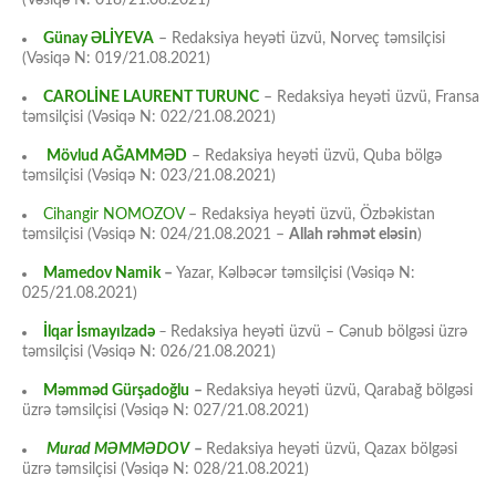
(Vəsiqə N: 018/21.08.2021)
Günay ƏLİYEVA
– Redaksiya heyəti üzvü, Norveç təmsilçisi
(Vəsiqə N: 019/21.08.2021)
CAROLİNE LAURENT TURUNC
– Redaksiya heyəti üzvü, Fransa
təmsilçisi (Vəsiqə N: 022/21.08.2021)
Mövlud AĞAMMƏD
– Redaksiya heyəti üzvü, Quba bölgə
təmsilçisi (Vəsiqə N: 023/21.08.2021)
Cihangir NOMOZOV
– Redaksiya heyəti üzvü, Özbəkistan
təmsilçisi (Vəsiqə N: 024/21.08.2021 –
Allah rəhmət eləsin
)
Mamedov Namik
–
Yazar, Kəlbəcər təmsilçisi (Vəsiqə N:
025/21.08.2021)
İlqar İsmayılzadə
–
Redaksiya heyəti üzvü – Cənub bölgəsi üzrə
təmsilçisi (Vəsiqə N: 026/21.08.2021)
Məmməd Gürşadoğlu
–
Redaksiya heyəti üzvü, Qarabağ bölgəsi
üzrə təmsilçisi (Vəsiqə N: 027/21.08.2021)
Murad MƏMMƏDOV
–
Redaksiya heyəti üzvü, Qazax bölgəsi
üzrə təmsilçisi (Vəsiqə N: 028/21.08.2021)