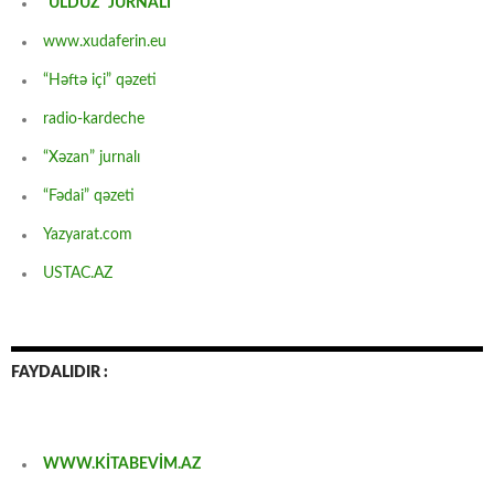
“ULDUZ” JURNALI
www.xudaferin.eu
“Həftə içi” qəzeti
radio-kardeche
“Xəzan” jurnalı
“Fədai” qəzeti
Yazyarat.com
USTAC.AZ
FAYDALIDIR :
WWW.KİTABEVİM.AZ