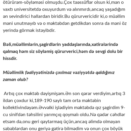
ötürürəm-söyləməsi olmuşdu.Çox təəssüflər olsun ki,mən o
vaxtı universitetdə oxuyurdum və alınmırdı,ancaq yaşadığım
ən sevindirici hallardan biridir.Bu qürurvericidir ki,o müəllim
məni unutmayıb və o məktəbdən getdikdən sonra da məni öz
yerində görmək istəyibdir.
Bəli,müəllimlərin,şagirdlərin yaddaşlarında,xatirələrində
qalmaq həm siz söyləmiş qürurverici,həm də sevgi dolu bir
hissdir.
Müəllimlik fəaliyyətinizdə çıxılmaz vəziyyətdə qaldığınız
zaman olub?
Artıq çox məktəb dəyişmişəm.Ən son qərar verdiyim,artıq 3
ildən çoxdur ki,189-190 saylı tam orta məktəbin
kollektivindəyəm.Əvvəlki işlədiyim məktəbdə qız şagirdim 9-
cu sinifdən təhsilini yarımçıq qoymalı oldu.Nə qədər cəhdlər
etsəm də,onu geri qaytarmaq üçün,ancaq əlimdə olmayan
səbəblərdən onu geriyə gətirə bilmədim və onun çox böyük