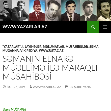
Axtar
WWW.YAZARLAR.AZ
MÜHTƏVIYYATA
ƏSAS
KEÇ
MENYU
"YAZARLAR" J.
,
LAYİHƏLƏR
,
MƏLUMATLAR
,
MÜSAHİBƏLƏR
,
SƏMA
MUĞANNA
,
VİKİPEDİYA
,
WWW.USTAC.AZ
SƏMANIN ELNARƏ
MÜƏLLİMƏ İLƏ MARAQLI
MÜSAHİBƏSİ
İYUL 27, 2021
WWW.YAZARLAR.AZ
BIR ŞƏRH YAZIN
Səma MUĞANNA