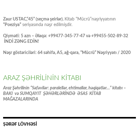
Zaur USTAC,“45” (seçmə şeirlər).
Kitab “Mücrü”nəşriyyatının
“Poeziya”
seriyasında nəşr edilmişdir.
Qiyməti: 5 azn – Əlaqə: +99477-345-77-47 və +99455-502-89-32
İNDİ ZƏNG EDİN!
Nəşr göstəriciləri: 64 səhifə, A5, ağ-qara, “Mücrü” Nəşriyyatı / 2020
ARAZ ŞƏHRİLİNİN KİTABI
Araz Şəhrilinin “Səfəvilər: paralellər, ehtimallar, həqiqətlər…” kitabı –
BAKI və SUMQAYIT ŞƏHƏRLƏRİNDƏ ƏSAS KİTAB
MAĞAZALARINDA
ŞƏRƏF LÖVHƏSİ