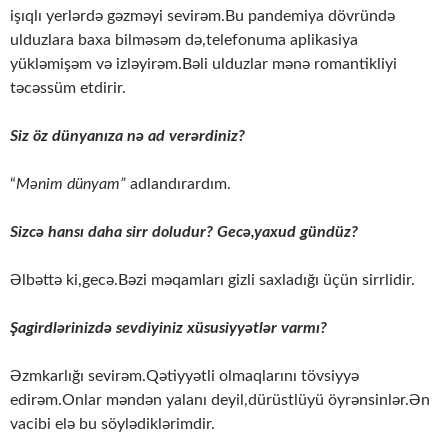
işıqlı yerlərdə gəzməyi sevirəm.Bu pandemiya dövründə
ulduzlara baxa bilməsəm də,telefonuma aplikasiya
yükləmişəm və izləyirəm.Bəli ulduzlar mənə romantikliyi
təcəssüm etdirir.
Siz öz dünyanıza nə ad verərdiniz?
“
Mənim dünyam”
adlandırardım.
Sizcə hansı daha sirr doludur? Gecə,yaxud gündüz?
Əlbəttə ki,gecə.Bəzi məqamları gizli saxladığı üçün sirrlidir.
Şagirdlərinizdə sevdiyiniz xüsusiyyətlər varmı?
Əzmkarlığı sevirəm.Qətiyyətli olmaqlarını tövsiyyə
edirəm.Onlar məndən yalanı deyil,dürüstlüyü öyrənsinlər.Ən
vacibi elə bu söylədiklərimdir.