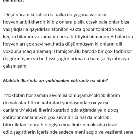
bilmisiniz?
Düşünürəm ki,təbiətdə bəlkə də yeganə varlıqlar-
heyvanlar,bitkilərdir ki,biz onlara pislik etsək belə,onlar bizə
yaxşılıqlarla qayıdırlar.İstənilən vaxta qədər təbiətdə vaxt
keçirə bilərəm və zamanın necə bitdiyini bilmərəm.Bitkiləri və
heyvanları çox sevirəm,hətta düşünmüşəm ki,onların dili
yoxdur,ancaq anlamaq istəmişəm.Bu barədə bir çox tədbirlər
də görmüşəm və bu hissi şagirdlərimə də həmişə öyrətməyə
çalışmışam.
Məktəb illərində ən yaddaqalan xatirəniz nə olub?
Məktəbin hər zaman sevimlisi olmuşam.Məktəb illərim
demək olar bütün xatirələri yaddaşımda çox yaxşı
canlanır.Məktəb illərini xatırladıqda ağlımda yalnız xoş
xatirələr canlanır.Ən çox sevindirici hal da məktəbi
bitirdikdən sonra biologiya müəllimizin məktəbə dəvət
edib,şagirdlərin içərisində sadəcə məni seçib və vəzifəmi sənə