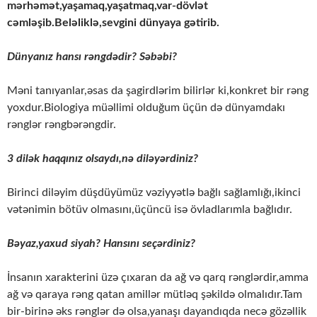
mərhəmət,yaşamaq,yaşatmaq,var-dövlət
cəmləşib.Beləliklə,sevgini dünyaya gətirib.
Dünyanız hansı rəngdədir? Səbəbi?
Məni tanıyanlar,əsas da şagirdlərim bilirlər ki,konkret bir rəng
yoxdur.Biologiya müəllimi olduğum üçün də dünyamdakı
rənglər rəngbərəngdir.
3 dilək haqqınız olsaydı,nə diləyərdiniz?
Birinci diləyim düşdüyümüz vəziyyətlə bağlı sağlamlığı,ikinci
vətənimin bötüv olmasını,üçüncü isə övladlarımla bağlıdır.
Bəyaz,yaxud siyah? Hansını seçərdiniz?
İnsanın xarakterini üzə çıxaran da ağ və qarq rənglərdir,amma
ağ və qaraya rəng qatan amillər mütləq şəkildə olmalıdır.Tam
bir-birinə əks rənglər də olsa,yanaşı dayandıqda necə gözəllik