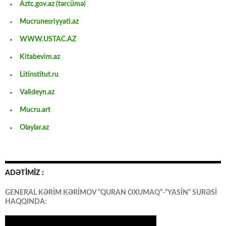
Aztc.gov.az (tərcümə)
Mucrunesriyyati.az
WWW.USTAC.AZ
Kitabevim.az
Litinstitut.ru
Valideyn.az
Mucru.art
Olaylar.az
ADƏTİMİZ :
GENERAL KƏRİM KƏRİMOV “QURAN OXUMAQ”-“YASİN” SURƏSİ
HAQQINDA: