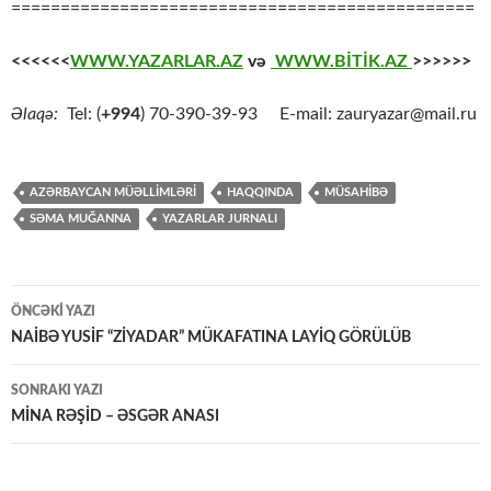
===============================================
<<<<<<
WWW.YAZARLAR.AZ
və
WWW.BİTİK.AZ
>>>>>>
Əlaqə:
Tel: (
+994
) 70-390-39-93 E-mail: zauryazar@mail.ru
AZƏRBAYCAN MÜƏLLİMLƏRİ
HAQQINDA
MÜSAHİBƏ
SƏMA MUĞANNA
YAZARLAR JURNALI
Yazılar
ÖNCƏKI YAZI
üzrə
NAİBƏ YUSİF “ZİYADAR” MÜKAFATINA LAYİQ GÖRÜLÜB
naviqasiya
SONRAKI YAZI
MİNA RƏŞİD – ƏSGƏR ANASI