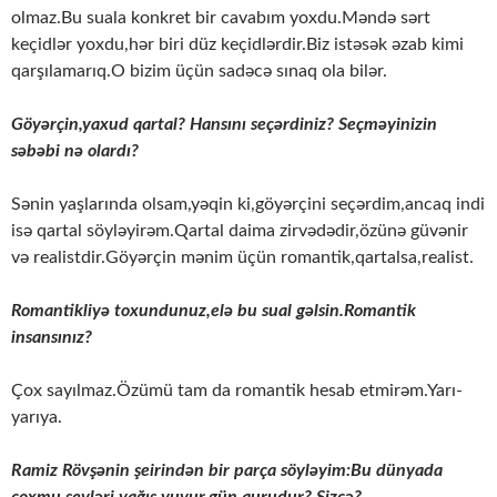
olmaz.Bu suala konkret bir cavabım yoxdu.Məndə sərt
keçidlər yoxdu,hər biri düz keçidlərdir.Biz istəsək əzab kimi
qarşılamarıq.O bizim üçün sadəcə sınaq ola bilər.
Göyərçin,yaxud qartal? Hansını seçərdiniz? Seçməyinizin
səbəbi nə olardı?
Sənin yaşlarında olsam,yəqin ki,göyərçini seçərdim,ancaq indi
isə qartal söyləyirəm.Qartal daima zirvədədir,özünə güvənir
və realistdir.Göyərçin mənim üçün romantik,qartalsa,realist.
Romantikliyə toxundunuz,elə bu sual gəlsin.Romantik
insansınız?
Çox sayılmaz.Özümü tam da romantik hesab etmirəm.Yarı-
yarıya.
Ramiz Rövşənin şeirindən bir parça söyləyim:Bu dünyada