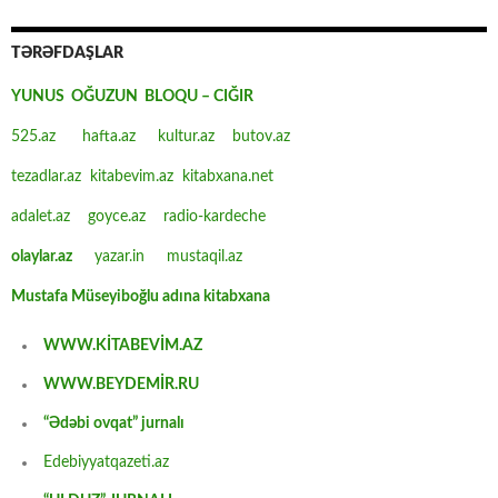
TƏRƏFDAŞLAR
YUNUS OĞUZUN BLOQU – CIĞIR
525.az
hafta.az
kultur.az
butov.az
tezadlar.az
kitabevim.az
kitabxana.net
adalet.az
goyce.az
radio-kardeche
olaylar.az
yazar.in
mustaqil.az
Mustafa Müseyiboğlu adına kitabxana
WWW.KİTABEVİM.AZ
WWW.BEYDEMİR.RU
“Ədəbi ovqat” jurnalı
Edebiyyatqazeti.az