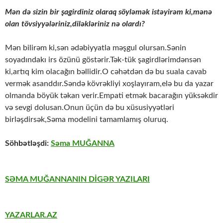
Mən də sizin bir şagirdiniz olaraq söyləmək istəyirəm ki,mənə
olan tövsiyyələriniz,diləkləriniz nə olardı?
Mən bilirəm ki,sən ədəbiyyatla məşgul olursan.Sənin
soyadındakı irs özünü göstərir.Tək-tük şagirdlərimdənsən
ki,artıq kim olacağın bəllidir.O cəhətdən də bu suala cavab
vermək asanddır.Səndə kövrəkliyi xoşlayıram,elə bu da yazar
olmanda böyük təkan verir.Empati etmək bacarağın yüksəkdir
və sevgi dolusan.Onun üçün də bu xüsusiyyətləri
birləşdirsək,Səma modelini tamamlamış oluruq.
Söhbətləşdi:
Səma MUĞANNA
SƏMA MUĞANNANIN DİGƏR YAZILARI
YAZARLAR.AZ