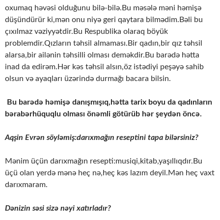
oxumaq həvəsi olduğunu bilə-bilə.Bu məsələ məni həmişə
düşündürür ki,mən onu niyə geri qaytara bilmədim.Bəli bu
çıxılmaz vəziyyətdir.Bu Respublika olaraq böyük
problemdir.Qızların təhsil almaması.Bir qadın,bir qız təhsil
alarsa,bir ailənin təhsilli olması deməkdir.Bu barədə hətta
inad da edirəm.Hər kəs təhsil alsın,öz istədiyi peşəyə sahib
olsun və ayaqları üzərində durmağı bacara bilsin.
Bu barədə həmişə danışmışıq,hətta tarix boyu da qadınların
bərabərhüquqlu olması önəmli götürüb hər şeydən öncə.
Aqşin Evrən söyləmiş:darıxmağın reseptini tapa bilərsiniz?
Mənim üçün darıxmağın resepti:musiqi,kitab,yaşıllıqdır.Bu
üçü olan yerdə mənə heç nə,heç kəs lazım deyil.Mən heç vaxt
darıxmaram.
Dənizin səsi sizə nəyi xatırladır?