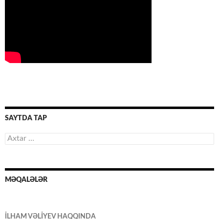
SAYTDA TAP
Axtarış:
MƏQALƏLƏR
İLHAM VƏLİYEV HAQQINDA