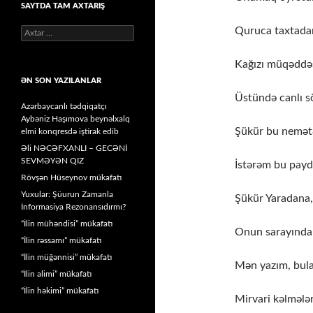
SAYTDA TAM AXTARIŞ
Quruca taxtadan 
Axtarış:
Kağızı müqəddəs
ƏN SON YAZILANLAR
Üstündə canlı sö
Azərbaycanlı tədqiqatçı
Aybəniz Haşımova beynəlxalq
Şükür bu nemətə
elmi konqresdə iştirak edib
Əli NƏCƏFXANLI – GECƏNİ
SEVMƏYƏN QIZ
İstərəm bu payd
Rövşən Hüseynov mükafatı
Yuxular: Şüurun Zamanla
Şükür Yaradana,
İnformasiya Rezonansıdırmı?
“İlin mühəndisi” mükafatı
Onun sarayında
“İlin rəssamı” mükafatı
“İlin müğənnisi” mükafatı
Mən yazım, bula
“İlin alimi” mükafatı
“İlin həkimi” mükafatı
Mirvari kəlmələr