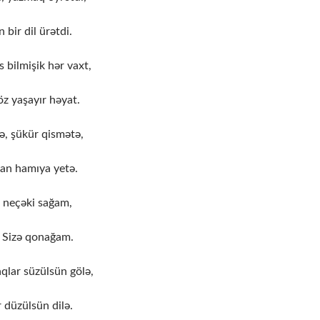
bir dil ürətdi.
 bilmişik hər vaxt,
z yaşayır həyat.
, şükür qismətə,
an hamıya yetə.
 neçəki sağam,
 Sizə qonağam.
qlar süzülsün gölə,
 düzülsün dilə.