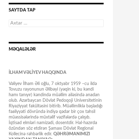
SAYTDA TAP
Axtarış:
MƏQALƏLƏR
İLHAM VƏLİYEV HAQQINDA
Vəliyev İlham Əli oğlu, 7 oktyabr 1959 –cu ildə
Tovuzu rayonunun Əlibəyi (yəqin ki, bu kəndi
hamı tanıyır) kəndində müəllim ailəsində anadan
olub. Azərbaycan Dövlət Pedoqoji Universitetinin
Riyaziyyat fakültəsini bitirib. Müəllimliklə başladığı
fəaliyyəti dövründə indiyə qədər bir çox təhsil
müəssisələrində müxtəlif vəzifələrdə çalışıb.
İqtisad elmləri namizədi, dosentdir. Hal-hazırda
özündən söz etdirən Şamaxı Dövlət Regional
Kollecinə rəhbərlik edir.
QƏHRƏMANIMIZI