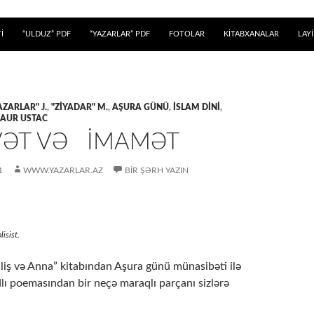
 KEÇ
İ
“ULDUZ” PDF
“YAZARLAR” PDF
FOTOLAR
KİTABXANALAR
LAY
AZARLAR" J.
,
"ZİYADAR" M.
,
AŞURA GÜNÜ
,
İSLAM DİNİ
,
ZAUR USTAC
ƏT VƏ İMAMƏT
1
WWW.YAZARLAR.AZ
BIR ŞƏRH YAZIN
lisist.
liş və Anna” kitabından Aşura günü münasibəti ilə
dlı poemasından bir neçə maraqlı parçanı sizlərə