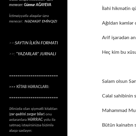
menecer:
Günnur AĞAYEVA
İlahi hikmətin q
İctimaiyyətlə əlaqələr üzrə
menecer:
NƏZAKƏT EMİNQIZI
Ağıldan kəmlər 
Arif işarədən an
>>:
SAYTIN İLKİN FORMATI
Heç kim bu xüs
>>:
“YAZARLAR” JURNALI
NÜB
=======================
Salam olsun Sənə
>>> KİTAB HƏRACLARI:
Cəlal sahibinin 
=======================
Əlinizdə olan qiymətli kitabları
Məhəmməd Musta
(
zər qədrini zərgər bilər
) onu
axtaranlara
HƏRRAC
yolu ilə
Bütün kainatın s
satmaq istəyirsinizsə bizimlə
əlaqə saxlayın: