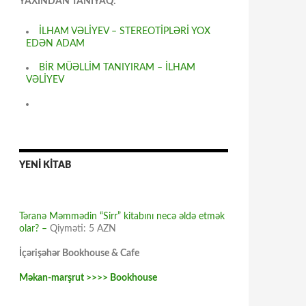
YAXINDAN TANIYAQ:
İLHAM VƏLİYEV – STEREOTİPLƏRİ YOX
EDƏN ADAM
BİR MÜƏLLİM TANIYIRAM – İLHAM
VƏLİYEV
YENİ KİTAB
Təranə Məmmədin “Sirr” kitabını necə əldə etmək
olar? –
Qiyməti: 5 AZN
İçərişəhər Bookhouse & Cafe
Məkan-marşrut >>>> Bookhouse