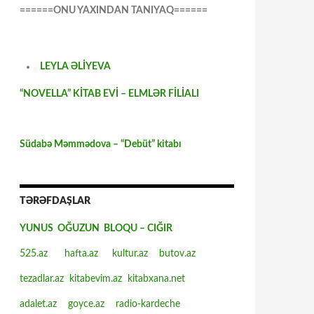
======ONU YAXINDAN TANIYAQ======
LEYLA ƏLİYEVA
“NOVELLA” KİTAB EVİ – ELMLƏR FİLİALI
Südabə Məmmədova – “Debüt” kitabı
TƏRƏFDAŞLAR
YUNUS OĞUZUN BLOQU – CIĞIR
525.az
hafta.az
kultur.az
butov.az
tezadlar.az
kitabevim.az
kitabxana.net
adalet.az
goyce.az
radio-kardeche