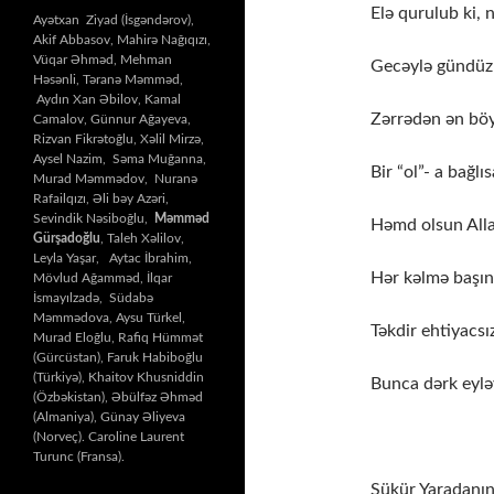
Elə qurulub ki, 
Ayətxan Ziyad (İsgəndərov),
Akif Abbasov, Mahirə Nağıqızı,
Vüqar Əhməd, Mehman
Gecəylə gündüz
Həsənli, Təranə Məmməd,
Aydın Xan Əbilov, Kamal
Zərrədən ən böy
Camalov, Günnur Ağayeva,
Rizvan Fikrətoğlu, Xəlil Mirzə,
Aysel Nazim, Səma Muğanna,
Bir “ol”- a bağl
Murad Məmmədov, Nuranə
Rafailqızı, Əli bəy Azəri,
Sevindik Nəsiboğlu,
Məmməd
Həmd olsun Alla
Gürşadoğlu
, Taleh Xəlilov,
Leyla Yaşar, Aytac İbrahim,
Hər kəlmə başın
Mövlud Ağamməd, İlqar
İsmayılzadə, Südabə
Məmmədova, Aysu Türkel,
Təkdir ehtiyacsız
Murad Eloğlu, Rafiq Hümmət
(Gürcüstan), Faruk Habiboğlu
(Türkiyə), Khaitov Khusniddin
Bunca dərk eyləy
(Özbəkistan), Əbülfəz Əhməd
(Almaniya), Günay Əliyeva
(Norveç). Caroline Laurent
Turunc (Fransa).
Şükür Yaradanın