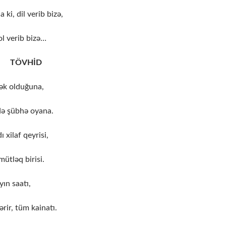
ki, dil verib bizə,
ol verib bizə…
HİD
ək olduğuna,
də şübhə oyana.
 xilaf qeyrisi,
ütləq birisi.
yın saatı,
rir, tüm kainatı.