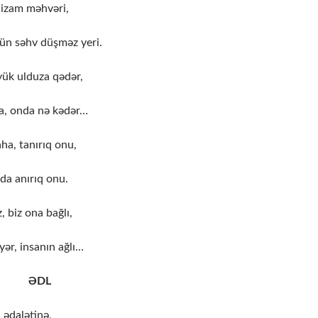
nizam məhvəri,
ün səhv düşməz yeri.
ük ulduza qədər,
ısa, onda nə kədər…
ha, tanırıq onu,
da anırıq onu.
, biz ona bağlı,
ər, insanın ağlı…
ƏDL
 ədalətinə,