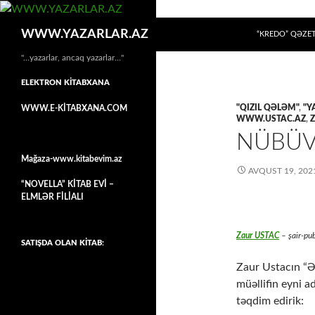
MÜHTƏVIYYATA
Axtar
WWW.YAZARLAR.AZ
“KREDO” QƏZET
"…yazarlar, ancaq yazarlar…"
ELEKTRON KİTABXANA
"QIZIL QƏLƏM"
,
"Y
WWW.E-KİTABXANA.COM
WWW.USTAC.AZ
,
NÜBÜV
Mağaza-www.kitabevim.az
AVQUST 19, 202
“NOVELLA” KİTAB EVİ –
ELMLƏR FİLİALI
Zaur USTAC
– şair-pub
SATIŞDA OLAN KİTAB:
Zaur Ustacın “Ə
müəllifin eyni a
təqdim edirik: