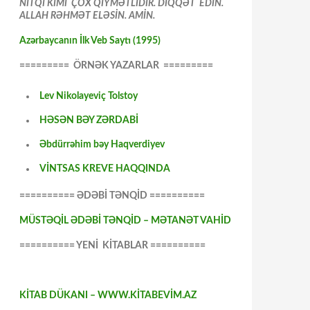
NİTQİ KİMİ ÇOX QİYMƏTLİDİR. DİQQƏT EDİN.
ALLAH RƏHMƏT ELƏSİN. AMİN.
Azərbaycanın İlk Veb Saytı (1995)
========= ÖRNƏK YAZARLAR =========
Lev Nikolayeviç Tolstoy
HƏSƏN BƏY ZƏRDABİ
Əbdürrəhim bəy Haqverdiyev
VİNTSAS KREVE HAQQINDA
========== ƏDƏBİ TƏNQİD ==========
MÜSTƏQİL ƏDƏBİ TƏNQİD – MƏTANƏT VAHİD
========== YENİ KİTABLAR ==========
KİTAB DÜKANI – WWW.KİTABEVİM.AZ