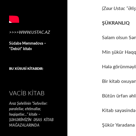
(Zaur Ustac “Əli
ŞÜKRANLIQ
>>>>WWW.USTAC.AZ
Salam olsun Sənə
Südabə Məmmədova –
“Debüt” kitabı
Min şükür Haqq
Hələ görünməyib
BU XÜSUSİ KİTABDIR:
Bir kitab oxuyan
VACIB KITAB
Bütün ürfan əhli
Araz Şəhrilinin “Səfəvilər:
paralellər, ehtimallar,
Kitab sayəsində 
həqiqətlər…” kitabı –
ŞƏHƏRİMİZİN ƏSAS KİTAB
Şükür Yaradana 
MAĞAZALARINDA