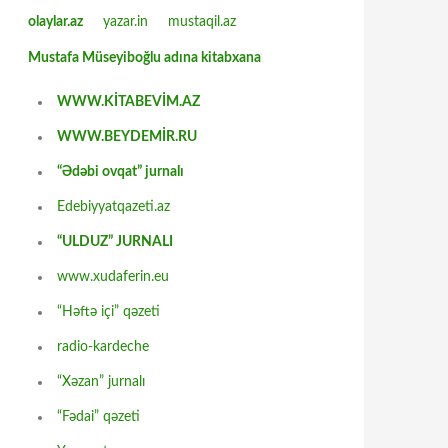
olaylar.az
yazar.in
mustaqil.az
Mustafa Müseyiboğlu adına kitabxana
WWW.KİTABEVİM.AZ
WWW.BEYDEMİR.RU
“Ədəbi ovqat” jurnalı
Edebiyyatqazeti.az
“ULDUZ” JURNALI
www.xudaferin.eu
“Həftə içi” qəzeti
radio-kardeche
“Xəzan” jurnalı
“Fədai” qəzeti