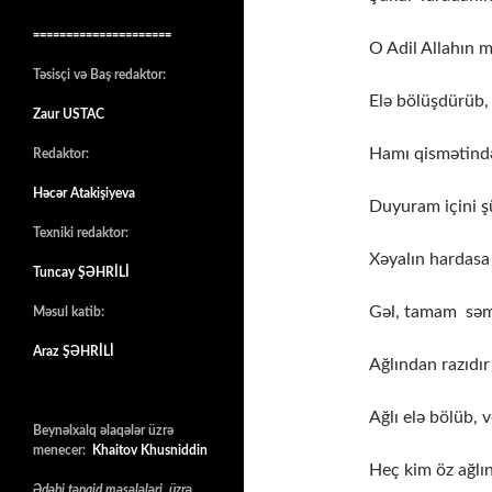
=====================
O Adil Allahın 
Təsisçi və Baş redaktor:
Elə bölüşdürüb, 
Zaur USTAC
Hamı qismətində
Redaktor:
Həcər Atakişiyeva
Duyuram içini ş
Texniki redaktor:
Xəyalın hardasa 
Tuncay ŞƏHRİLİ
Gəl, tamam səmi
Məsul katib:
Araz ŞƏHRİLİ
Ağlından razıdır
Ağlı elə bölüb, 
Beynəlxalq əlaqələr üzrə
menecer:
Khaitov Khusniddin
Heç kim öz ağlı
Ədəbi tənqid məsələləri üzrə