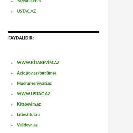
Yazyarat.com
USTAC.AZ
FAYDALIDIR :
WWW.KİTABEVİM.AZ
Aztc.gov.az (tərcümə)
Mucrunesriyyati.az
WWW.USTAC.AZ
Kitabevim.az
Litinstitut.ru
Valideyn.az