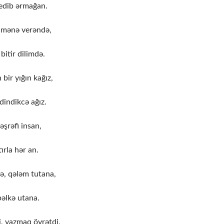
 edib ərmağan.
i mənə verəndə,
bitir dilimdə.
bir yığın kağız,
dindikcə ağız.
əşrəfi insan,
ırla hər an.
ə, qələm tutana,
bəlkə utana.
, yazmaq öyrətdi,