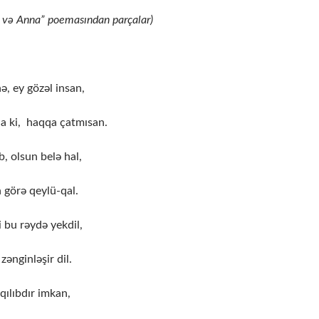
ş və Anna” poemasından parçalar)
, ey gözəl insan,
a ki, haqqa çatmısan.
, olsun belə hal,
 görə qeylü-qal.
 bu rəydə yekdil,
zənginləşir dil.
qılıbdır imkan,