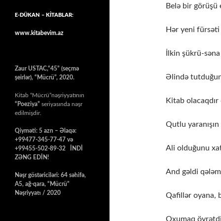
Belə bir görüşü
E-DÜKAN – KİTABLAR:
Hər yeni fürsət
www.kitabevim.az
İlkin şükrü-səna 
Zaur USTAC,“45” (seçmə
Əlində tutduğun 
şeirlər), “Mücrü”, 2020.
Kitab “Mücrü”nəşriyyatının
Kitab olacaqdır 
“Poeziya”
seriyasında nəşr
edilmişdir.
Qutlu yaranışın 
Qiyməti: 5 azn – Əlaqə:
+99477-345-77-47 və
Ali olduğunu xat
+99455-502-89-32 İNDİ
ZƏNG EDİN!
And gəldi qələm
Nəşr göstəriciləri: 64 səhifə,
A5, ağ-qara, “Mücrü”
Nəşriyyatı / 2020
Qafillər oyana, 
Oxumaq öyrətdi