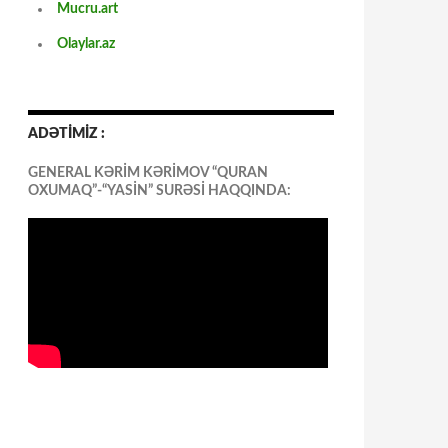
Mucru.art
Olaylar.az
ADƏTİMİZ :
GENERAL KƏRİM KƏRİMOV “QURAN
OXUMAQ”-“YASİN” SURƏSİ HAQQINDA: