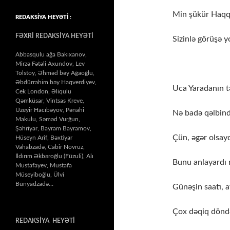
Min şükür Haqqa 
REDAKSİYA HEYƏTİ :
FƏXRİ REDAKSİYA HEYƏTİ
Sizinlə görüşə y
Abbasqulu ağa Bakıxanov,
TÖV
Mirzə Fətəli Axundov, Lev
Tolstoy, Əhməd bəy Ağaoğlu,
Əbdürrəhim bəy Haqverdiyev,
Uca Yaradanın t
Cek London, Əliqulu
Qəmküsar, Vintsas Kreve,
Üzeyir Hacıbəyov, Pənahi
Nə badə qəlbin
Makulu, Səməd Vurğun,
Şəhriyar, Bayram Bayramov,
Çün, əgər olsaydı
Hüseyn Arif, Bəxtiyar
Vahabzadə, Cabir Novruz,
İldırım Əkbəroğlu (Füzuli), Alı
Bunu anlayardı m
Mustafayev, Mustafa
Müseyiboğlu, Ülvi
Bünyadzadə…
Günəşin saatı, a
Çox dəqiq döndə
REDAKSİYA HEYƏTİ