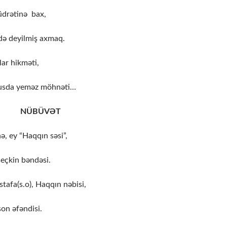
üdrətinə bax,
də deyilmiş axmaq.
lar hikməti,
usda yeməz möhnəti…
ÜVƏT
, ey “Haqqın səsi”,
seçkin bəndəsi.
fa(s.o), Haqqın nəbisi,
on əfəndisi.