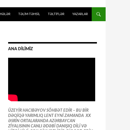
İHƏLƏR
TƏLIM-TƏHSIL
TƏLTİFLƏR
YAZARLAR
ANA DİLİMİZ
ÜZEYİR HACIBƏYOV SÖHBƏT EDİR – BU BİR
DƏQİQƏ YARIMLIQ LENT EYNİ ZAMANDA XX
ƏSRİN ORTALARANDA AZƏRBAYCAN
ZİYALISININ CANLI ƏDƏBİ DANIŞIQ DİLİ VƏ