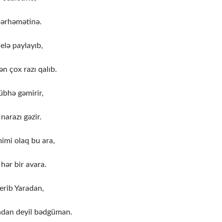
mərhəmətinə.
elə paylayıb,
n çox razı qalıb.
übhə gəmirir,
narazı gəzir.
mi olaq bu ara,
 hər bir avara.
verib Yaradan,
ndan deyil bədgüman.