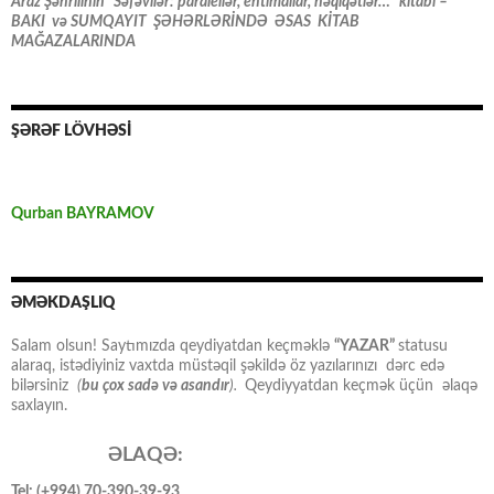
Araz Şəhrilinin “Səfəvilər: paralellər, ehtimallar, həqiqətlər…” kitabı –
BAKI və SUMQAYIT ŞƏHƏRLƏRİNDƏ ƏSAS KİTAB
MAĞAZALARINDA
ŞƏRƏF LÖVHƏSİ
Qurban BAYRAMOV
ƏMƏKDAŞLIQ
Salam olsun! Saytımızda qeydiyatdan keçməklə
“YAZAR”
statusu
alaraq, istədiyiniz vaxtda müstəqil şəkildə öz yazılarınızı dərc edə
bilərsiniz
(
bu çox sadə və asandır
).
Qeydiyyatdan keçmək üçün əlaqə
saxlayın.
ƏLAQƏ:
Tel: (+994) 70-390-39-93