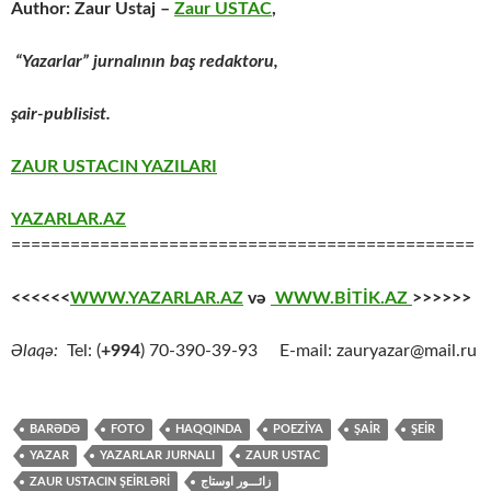
Author: Zaur Ustaj –
Zaur USTAC
,
“Yazarlar” jurnalının baş redaktoru,
şair-publisist.
ZAUR USTACIN YAZILARI
YAZARLAR.AZ
===============================================
<<<<<<
WWW.YAZARLAR.AZ
və
WWW.BİTİK.AZ
>>>>>>
Əlaqə:
Tel: (
+994
) 70-390-39-93 E-mail: zauryazar@mail.ru
BARƏDƏ
FOTO
HAQQINDA
POEZİYA
ŞAİR
ŞEİR
YAZAR
YAZARLAR JURNALI
ZAUR USTAC
ZAUR USTACIN ŞEİRLƏRİ
زائـــور اوستاج