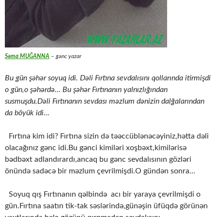
Səma MUĞANNA
– gənc yazar
Bu gün şəhər soyuq idi. Dəli Fırtına sevdalısını qollarında itirmişdi
o gün,o şəhərdə… Bu şəhər Fırtınanın yalnızlığından
susmuşdu.Dəli Fırtınanın sevdası məzlum dənizin dalğalarından
da böyük idi…
Fırtına kim idi? Fırtına sizin də təəccüblənəcəyiniz,hətta dəli
olacağınız gənc idi.Bu gənci kimiləri xoşbəxt,kimilərisə
bədbəxt adlandırardı,ancaq bu gənc sevdalısının gözləri
önündə sadəcə bir məzlum çevrilmişdi.O gündən sonra…
Soyuq qış Fırtınanın qəlbində acı bir yaraya çevrilmişdi o
gün.Fırtına saatın tik-tak səslərində,günəşin üfüqdə görünən