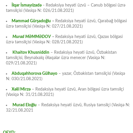
İlqar İsmayılzadə
–
Redaksiya heyəti üzvü – Cənub bölgəsi üzrə
təmsilçisi (Vəsiqə N: 026/21.08.2021)
Məmməd Gürşadoğlu
–
Redaksiya heyəti üzvü, Qarabağ bölgəsi
üzrə təmsilçisi (Vəsiqə N: 027/21.08.2021)
Murad MƏMMƏDOV
–
Redaksiya heyəti üzvü, Qazax bölgəsi
üzrə təmsilçisi (Vəsiqə N: 028/21.08.2021)
Khaitov Khusniddin
– Redaksiya heyəti üzvü, Özbəkistan
təmsilçisi, Beynəlxalq Əlaqələr üzrə menecer (Vəsiqə N:
029/21.08.2021)
Abduqahhorova Gülhayo
– yazar, Özbəkistan təmsilçisi (Vəsiqə
N: 030/21.08.2021)
Xəlil Mirzə
– Redaksiya heyəti üzvü, Aran bölgəsi üzrə təmsilçi
(Vəsiqə N: 31/21.08.2021)
Murad Eloğlu
– Redaksiya heyəti üzvü, Rusiya təmsilçi (Vəsiqə N:
32/21.08.2021
QEYD: