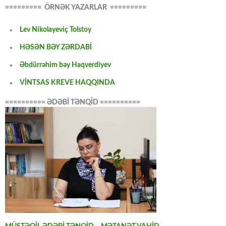
========= ÖRNƏK YAZARLAR =========
Lev Nikolayeviç Tolstoy
HƏSƏN BƏY ZƏRDABİ
Əbdürrəhim bəy Haqverdiyev
VİNTSAS KREVE HAQQINDA
========== ƏDƏBİ TƏNQİD ==========