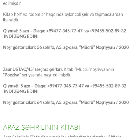
edilmişdir.
Kitab hərf və rəqəmlər haqqında əyləncəli şeir və tapmacalardan
ibarətdir.
Qiymət: 5 azn – Əlaqə: +99477-345-77-47 və +99455-502-89-32
İNDİ ZƏNG EDİN!
Nəşr göstəriciləri: 56 səhifə, A5, ağ-qara, “Mücrü” Nəşriyyatı / 2020
Zaur USTAC,“45” (seçmə şeirlər).
Kitab “Mücrü”nəşriyyatının
“Poeziya”
seriyasında nəşr edilmişdir.
Qiyməti: 5 azn – Əlaqə: +99477-345-77-47 və +99455-502-89-32
İNDİ ZƏNG EDİN!
Nəşr göstəriciləri: 64 səhifə, A5, ağ-qara, “Mücrü” Nəşriyyatı / 2020
ARAZ ŞƏHRİLİNİN KİTABI