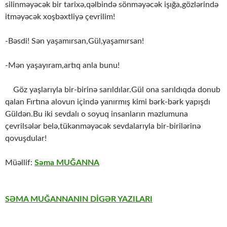
silinməyəcək bir tarixə,qəlbində sönməyəcək işığa,gözlərində
itməyəcək xoşbəxtliyə çevrilim!
-Bəsdi! Sən yaşamırsan,Gül,yaşamırsan!
-Mən yaşayıram,artıq anla bunu!
Göz yaşlarıyla bir-birinə sarıldılar.Gül ona sarıldıqda donub
qalan Fırtına alovun içində yanırmış kimi bərk-bərk yapışdı
Güldən.Bu iki sevdalı o soyuq insanların məzlumuna
çevrilsələr belə,tükənməyəcək sevdalarıyla bir-birilərinə
qovuşdular!
Müəllif:
Səma MUĞANNA
SƏMA MUĞANNANIN DİGƏR YAZILARI