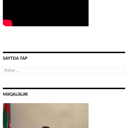
SAYTDA TAP
Axtarış:
MƏQALƏLƏR