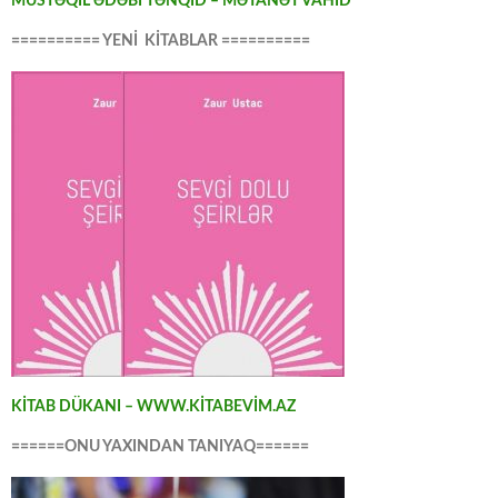
MÜSTƏQİL ƏDƏBİ TƏNQİD – MƏTANƏT VAHİD
========== YENİ KİTABLAR ==========
KİTAB DÜKANI – WWW.KİTABEVİM.AZ
======ONU YAXINDAN TANIYAQ======