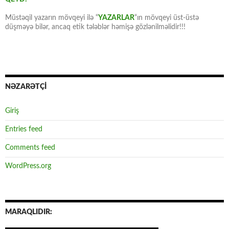
Müstəqil yazarın mövqeyi ilə “
YAZARLAR
“ın mövqeyi üst-üstə
düşməyə bilər, ancaq etik tələblər həmişə gözlənilməlidir!!!
NƏZARƏTÇİ
Giriş
Entries feed
Comments feed
WordPress.org
MARAQLIDIR: