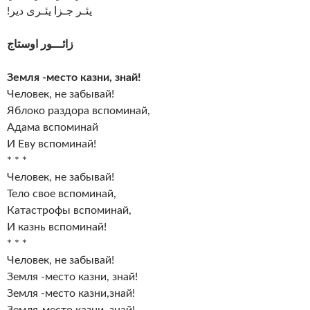
!یئـر جـزا یئـری دیر
زائـــور اوستاج
Земля -место казни, знай!
Человек, не забывай!
Яблоко раздора вспоминай,
Адама вспоминай
И Еву вспоминай!
* * *
Человек, не забывай!
Тело свое вспоминай,
Катастрофы вспоминай,
И казнь вспоминай!
* * *
Человек, не забывай!
Земля -место казни, знай!
Земля -место казни,знай!