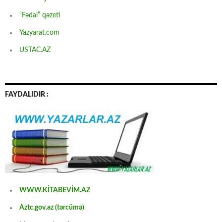
“Fədai” qəzeti
Yazyarat.com
USTAC.AZ
FAYDALIDIR :
WWW.KİTABEVİM.AZ
Aztc.gov.az (tərcümə)