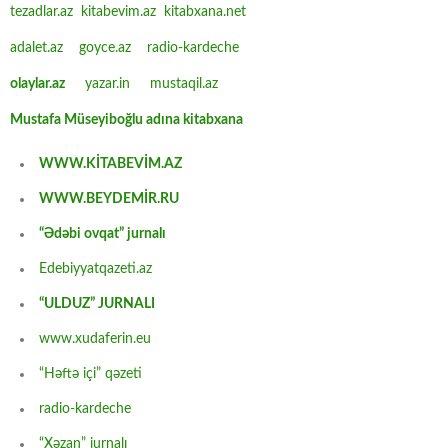
tezadlar.az
kitabevim.az
kitabxana.net
adalet.az
goyce.az
radio-kardeche
olaylar.az
yazar.in
mustaqil.az
Mustafa Müseyiboğlu adına kitabxana
WWW.KİTABEVİM.AZ
WWW.BEYDEMİR.RU
“Ədəbi ovqat” jurnalı
Edebiyyatqazeti.az
“ULDUZ” JURNALI
www.xudaferin.eu
“Həftə içi” qəzeti
radio-kardeche
“Xəzan” jurnalı