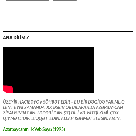
ANA DİLİMİZ
ÜZEYİR HACIBƏYOV SÖHBƏT EDİR – BU BİR DƏQİQƏ YARIMLIQ
LENT EYNİ ZAMANDA XX ƏSRİN ORTALARANDA AZƏRBAYCAN
ZİYALISININ CANLI ƏDƏBİ DANIŞIQ DİLİ VƏ NİTQİ KİMİ ÇOX
QİYMƏTLİDİR. DİQQƏT EDİN. ALLAH RƏHMƏT ELƏSİN. AMİN.
Azərbaycanın İlk Veb Saytı (1995)