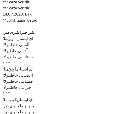
Yer cəza yeridir!
Yer cəza yeridir!
14.09.2020. Bakı.
Müəllif: Zaur Ustac
!یئـر جـزا یئـری دیر
ای اینسان, اونوتما؛
آلمانی خاطـیرلا؛
آدمـی خاطیرلا؛
!حــوّانـــی خاطیرلا
* * *
ای اینسان,اونوتمـا؛
اعضـانی خاطیـرلا؛
قضـانـی خاطیـرلا؛
!جـزانـی خاطیـرلا
* * *
ای اینسان,اونوتمـا؛
!یئـر جـزا یئـری دیر
!یئـر جـزا یئـری دیر