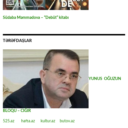
Südabə Məmmədova – “Debüt” kitabı
TƏRƏFDAŞLAR
YUNUS OĞUZUN
BLOQU – CIĞIR
525.az
hafta.az
kultur.az
butov.az