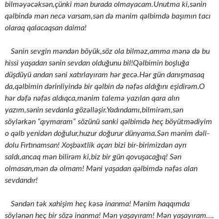
bilməyəcəksən,çünki mən burada olmayacam.Unutma ki,sənin
qəlbində mən necə varsam,sən də mənim qəlbimdə başımın tacı
olaraq qalacaqsan daima!
Sənin sevgin məndən böyük,söz ola bilməz,amma mənə də bu
hissi yaşadan sənin sevdan olduğunu bil!Qəlbimin boşluğa
düşdüyü andan səni xatırlayıram hər gecə.Hər gün danışmasaq
da,qəlbimin dərinliyində bir qəlbin də nəfəs aldığını eşidirəm.O
hər dəfə nəfəs aldıqca,mənim talemə yazılan qara alın
yazım,sənin sevdanla gözəlləşir.Yadındamı,bilmirəm,sən
söylərkən “qıymaram” sözünü sanki qəlbimdə heç böyütmədiyim
o qəlb yenidən doğulur,huzur doğurur dünyama.Sən mənim dəli-
dolu Fırtınamsan! Xoşbəxtlik açarı bizi bir-birimizdən ayrı
saldı,ancaq mən bilirəm ki,biz bir gün qovuşacağıq! Sən
olmasan,mən də olmam! Məni yaşadan qəlbimdə nəfəs alan
sevdandır!
Səndən tək xahişim heç kəsə inanma! Mənim haqqımda
söylənən heç bir sözə inanma! Mən yaşayıram! Mən yaşayıram….