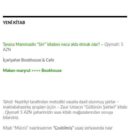
YENİ KİTAB
Təranə Məmmədin “Sirr” kitabını necə əldə etmək olar? –
Qiyməti: 5
AZN
İçərişəhər Bookhouse & Cafe
Məkan-marşrut >>>> Bookhouse
Təhsil Nazirliyi tərəfindən metodiki vəsaitə daxil olunmuş şeirlər –
məktəbəhazırlıq qrupları üçün – Zaur Ustacın “Güllünün Şeirləri” kitabı
. Qiyməti 5 AZN şəhərimizin əsas kitab mağazalarından soruşa
bilərsiniz.
Kitab “Mücrü” nəşriyyatının
“Çoxbilmiş”
uşaq seriyasında nəşr