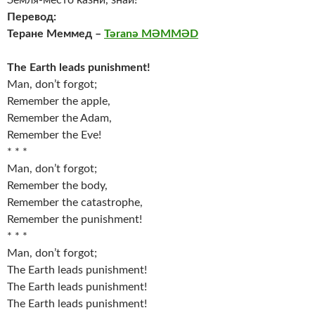
Земля-место казни, знай!
Перевод:
Теране Меммед –
Təranə MƏMMƏD
The Earth leads punishment!
Man, don’t forgot;
Remember the apple,
Remember the Adam,
Remember the Eve!
* * *
Man, don’t forgot;
Remember the body,
Remember the catastrophe,
Remember the punishment!
* * *
Man, don’t forgot;
The Earth leads punishment!
The Earth leads punishment!
The Earth leads punishment!