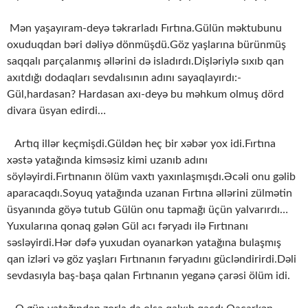
Mən yaşayıram-deyə təkrarladı Fırtına.Gülün məktubunu
oxuduqdan bəri dəliyə dönmüşdü.Göz yaşlarına bürünmüş
saqqalı parçalanmış əllərini də isladırdı.Dişləriylə sıxıb qan
axıtdığı dodaqları sevdalısının adını sayaqlayırdı:-
Gül,hardasan? Hardasan axı-deyə bu məhkum olmuş dörd
divara üsyan edirdi…
Artıq illər keçmişdi.Güldən heç bir xəbər yox idi.Fırtına
xəstə yatağında kimsəsiz kimi uzanıb adını
söyləyirdi.Fırtınanın ölüm vaxtı yaxınlaşmışdı.Əcəli onu gəlib
aparacaqdı.Soyuq yatağında uzanan Fırtına əllərini zülmətin
üsyanında göyə tutub Gülün onu tapmağı üçün yalvarırdı…
Yuxularına qonaq gələn Gül acı fəryadı ilə Fırtınanı
səsləyirdi.Hər dəfə yuxudan oyanarkən yatağına bulaşmış
qan izləri və göz yaşları Fırtınanın fəryadını gücləndirirdi.Dəli
sevdasıyla baş-başa qalan Fırtınanın yeganə çarəsi ölüm idi.