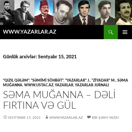
Axtar
WWW.YAZARLAR.AZ
MÜHTƏVIYYATA
ƏSAS
KEÇ
MENYU
Günlük arxivlər: Sentyabr 15, 2021
"QIZIL QƏLƏM"
,
"SƏMİMİ SÖHBƏT"
,
"YAZARLAR" J.
,
"ZİYADAR" M.
,
SƏMA
MUĞANNA
,
WWW.USTAC.AZ
,
YAZARLAR
,
YAZARLAR JURNALI
SƏMA MUĞANNA – DƏLI
FIRTINA VƏ GÜL
SENTYABR 15, 2021
WWW.YAZARLAR.AZ
BIR ŞƏRH YAZIN