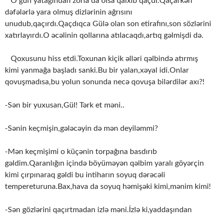
O gün yatağından zorla da olsa qalxıb qaçdı.Qaçarkən
dəfələrlə yara olmuş dizlərinin ağrısını
unudub,qaçırdı.Qaçdıqca Gülə olan son etirafını,son sözlərini
xatırlayırdı.O əcəlinin qollarına atılacaqdı,artıq gəlmişdi də.
Qoxusunu hiss etdi.Toxunan kiçik əlləri qəlbində atırmış
kimi yanmağa başladı sanki.Bu bir yalan,xəyal idi.Onlar
qovuşmadısa,bu yolun sonunda necə qovuşa bilərdilər axı?!
-Sən bir yuxusan,Gül! Tərk et məni..
-Sənin keçmişin,gələcəyin də mən deyiləmmi?
-Mən keçmişimi o küçənin torpağına basdırıb
gəldim.Qaranlığın içində böyüməyən qəlbim yaralı göyərçin
kimi çırpınaraq gəldi bu intiharın soyuq dərəcəli
tempereturuna.Bax,hava da soyuq həmişəki kimi,mənim kimi!
-Sən gözlərini qaçırtmadan izlə məni.İzlə ki,yaddaşından