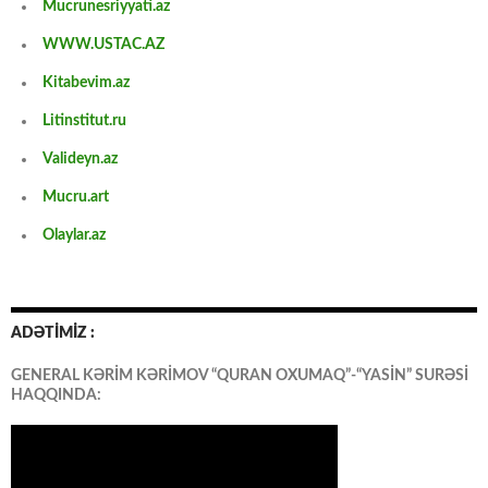
Mucrunesriyyati.az
WWW.USTAC.AZ
Kitabevim.az
Litinstitut.ru
Valideyn.az
Mucru.art
Olaylar.az
ADƏTİMİZ :
GENERAL KƏRİM KƏRİMOV “QURAN OXUMAQ”-“YASİN” SURƏSİ
HAQQINDA: