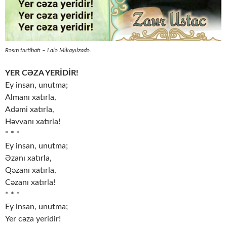
Rəsm tərtibatı – Lalə Mikayılzadə.
YER CƏZA YERİDİR!
Ey insan, unutma;
Almanı xatırla,
Adəmi xatırla,
Həvvanı xatırla!
* * *
Ey insan, unutma;
Əzanı xatırla,
Qəzanı xatırla,
Cəzanı xatırla!
* * *
Ey insan, unutma;
Yer cəza yeridir!