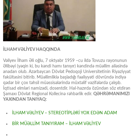
İLHAM VƏLİYEV HAQQINDA
Vəliyev İlham Əli oğlu, 7 oktyabr 1959 –cu ildə Tovuzu rayonunun
Əlibəyi (yəqin ki, bu kəndi hamı tanıyır) kəndində müəllim ailəsində
anadan olub. Azərbaycan Dövlət Pedoqoji Universitetinin Riyaziyyat
fakültəsini bitirib. Müəllimliklə başladığı fəaliyyəti dövründə indiyə
qədər bir çox təhsil müəssisələrində müxtəlif vəzifələrdə çalışıb.
İqtisad elmləri namizədi, dosentdir. Hal-hazırda özündən söz etdirən
Şamaxı Dövlət Regional Kollecinə rəhbərlik edir.
QƏHRƏMANIMIZI
YAXINDAN TANIYAQ:
İLHAM VƏLİYEV – STEREOTİPLƏRİ YOX EDƏN ADAM
BİR MÜƏLLİM TANIYIRAM – İLHAM VƏLİYEV