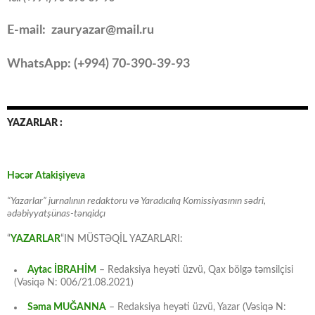
E-mail: zauryazar@mail.ru
WhatsApp: (
+994
) 70-390-39-93
YAZARLAR :
Həcər Atakişiyeva
“Yazarlar” jurnalının redaktoru və Yaradıcılıq Komissiyasının sədri,
ədəbiyyatşünas-tənqidçı
“
YAZARLAR
“IN MÜSTƏQİL YAZARLARI:
Aytac İBRAHİM
– Redaksiya heyəti üzvü, Qax bölgə təmsilçisi
(Vəsiqə N: 006/21.08.2021)
Səma MUĞANNA
– Redaksiya heyəti üzvü, Yazar (Vəsiqə N: