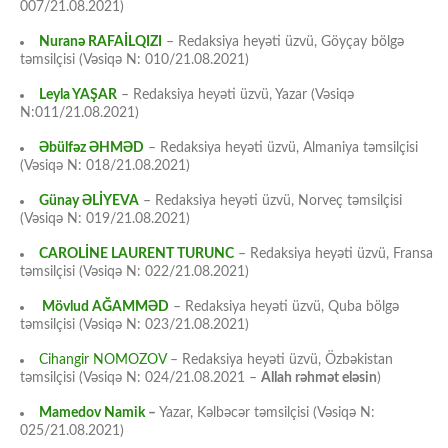
007/21.08.2021)
Nuranə RAFAİLQIZI
– Redaksiya heyəti üzvü, Göyçay bölgə
təmsilçisi (Vəsiqə N: 010/21.08.2021)
Leyla YAŞAR
– Redaksiya heyəti üzvü, Yazar (Vəsiqə
N:011/21.08.2021)
Əbülfəz ƏHMƏD
– Redaksiya heyəti üzvü, Almaniya təmsilçisi
(Vəsiqə N: 018/21.08.2021)
Günay ƏLİYEVA
– Redaksiya heyəti üzvü, Norveç təmsilçisi
(Vəsiqə N: 019/21.08.2021)
CAROLİNE LAURENT TURUNC
– Redaksiya heyəti üzvü, Fransa
təmsilçisi (Vəsiqə N: 022/21.08.2021)
Mövlud AĞAMMƏD
– Redaksiya heyəti üzvü, Quba bölgə
təmsilçisi (Vəsiqə N: 023/21.08.2021)
Cihangir NOMOZOV
– Redaksiya heyəti üzvü, Özbəkistan
təmsilçisi (Vəsiqə N: 024/21.08.2021 –
Allah rəhmət eləsin
)
Mamedov Namik
–
Yazar, Kəlbəcər təmsilçisi (Vəsiqə N:
025/21.08.2021)