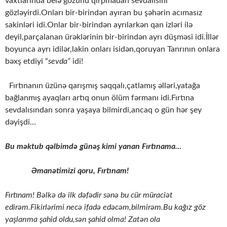
vaxtlarında belə gözünü qırpmadan sevdalısını
gözləyirdi.Onları bir-birindən ayıran bu şəhərin acımasız
sakinləri idi.Onlar bir-birindən ayrılarkən qan izləri ilə
deyil,parçalanan ürəklərinin bir-birindən ayrı düşməsi idi.İllər
boyunca ayrı idilər,lakin onları isidən,qoruyan Tanrının onlara
bəxş etdiyi “
sevda”
idi!
Fırtınanın üzünə qarışmış saqqalı,çatlamış əlləri,yatağa
bağlanmış ayaqları artıq onun ölüm fərmanı idi.Fırtına
sevdalısından sonra yaşaya bilmirdi,ancaq o gün hər şey
dəyişdi…
Bu məktub qəlbimdə günəş kimi yanan Fırtınama…
Əmanətimizi qoru, Fırtınam!
Fırtınam! Bəlkə də ilk dəfədir sənə bu cür müraciət
edirəm.Fikirlərimi necə ifadə edəcəm,bilmirəm.Bu kağız göz
yaşlarıma şahid oldu,sən şahid olma! Zatən ola