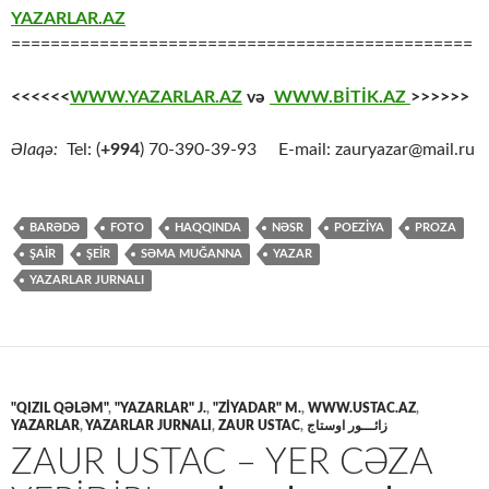
YAZARLAR.AZ
===============================================
<<<<<<
WWW.YAZARLAR.AZ
və
WWW.BİTİK.AZ
>>>>>>
Əlaqə:
Tel: (
+994
) 70-390-39-93 E-mail: zauryazar@mail.ru
BARƏDƏ
FOTO
HAQQINDA
NƏSR
POEZİYA
PROZA
ŞAİR
ŞEİR
SƏMA MUĞANNA
YAZAR
YAZARLAR JURNALI
"QIZIL QƏLƏM"
,
"YAZARLAR" J.
,
"ZİYADAR" M.
,
WWW.USTAC.AZ
,
YAZARLAR
,
YAZARLAR JURNALI
,
ZAUR USTAC
,
زائـــور اوستاج
ZAUR USTAC – YER CƏZA