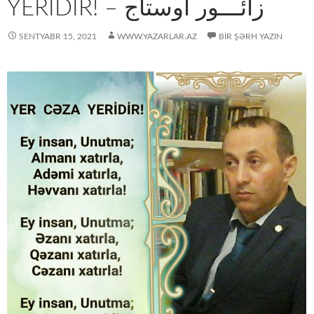
YERİDİR! – زائـــور اوستاج
SENTYABR 15, 2021
WWW.YAZARLAR.AZ
BIR ŞƏRH YAZIN