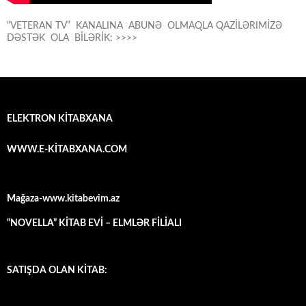
“VETERAN TV” KANALINA ABUNƏ OLMAQLA QAZİLƏRIMİZƏ
DƏSTƏK OLA BİLƏRİK: >>>>
ELEKTRON KİTABXANA
WWW.E-KİTABXANA.COM
Mağaza-www.kitabevim.az
“NOVELLA” KİTAB EVİ – ELMLƏR FİLİALI
SATIŞDA OLAN KİTAB: