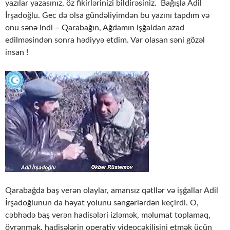
yazılar yazasınız, öz fikirlərinizi bildirəsiniz. Bağışla Adil
İrşadoğlu. Gec də olsa gündəliyimdən bu yazını tapdım və
onu sənə indi – Qarabağın, Ağdamın işğaldan azad
edilməsindən sonra hədiyyə etdim. Var olasan səni gözəl
insan !
Qarabağda baş verən olaylar, amansız qətllər və işğallar Adil
İrşadoğlunun da həyat yolunu səngərlərdən keçirdi. O,
cəbhədə baş verən hadisələri izləmək, məlumat toplamaq,
öyrənmək, hadisələrin operativ videoçəkilişini etmək üçün