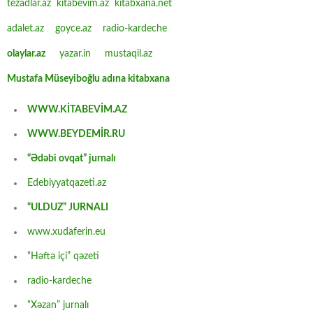
tezadlar.az
kitabevim.az
kitabxana.net
adalet.az
goyce.az
radio-kardeche
olaylar.az
yazar.in
mustaqil.az
Mustafa Müseyiboğlu adına kitabxana
WWW.KİTABEVİM.AZ
WWW.BEYDEMİR.RU
“Ədəbi ovqat” jurnalı
Edebiyyatqazeti.az
“ULDUZ” JURNALI
www.xudaferin.eu
“Həftə içi” qəzeti
radio-kardeche
“Xəzan” jurnalı