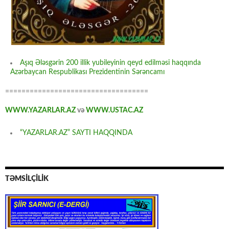
Aşıq Ələsgərin 200 illik yubileyinin qeyd edilməsi haqqında
Azərbaycan Respublikası Prezidentinin Sərəncamı
===================================
WWW.YAZARLAR.AZ
və
WWW.USTAC.AZ
“YAZARLAR.AZ” SAYTI HAQQINDA
TƏMSİLÇİLİK