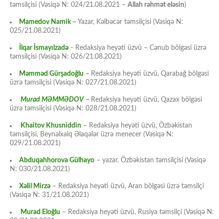
təmsilçisi (Vəsiqə N: 024/21.08.2021 –
Allah rəhmət eləsin
)
Mamedov Namik
–
Yazar, Kəlbəcər təmsilçisi (Vəsiqə N:
025/21.08.2021)
İlqar İsmayılzadə
–
Redaksiya heyəti üzvü – Cənub bölgəsi üzrə
təmsilçisi (Vəsiqə N: 026/21.08.2021)
Məmməd Gürşadoğlu
–
Redaksiya heyəti üzvü, Qarabağ bölgəsi
üzrə təmsilçisi (Vəsiqə N: 027/21.08.2021)
Murad MƏMMƏDOV
–
Redaksiya heyəti üzvü, Qazax bölgəsi
üzrə təmsilçisi (Vəsiqə N: 028/21.08.2021)
Khaitov Khusniddin
– Redaksiya heyəti üzvü, Özbəkistan
təmsilçisi, Beynəlxalq Əlaqələr üzrə menecer (Vəsiqə N:
029/21.08.2021)
Abduqahhorova Gülhayo
– yazar, Özbəkistan təmsilçisi (Vəsiqə
N: 030/21.08.2021)
Xəlil Mirzə
– Redaksiya heyəti üzvü, Aran bölgəsi üzrə təmsilçi
(Vəsiqə N: 31/21.08.2021)
Murad Eloğlu
– Redaksiya heyəti üzvü, Rusiya təmsilçi (Vəsiqə N: