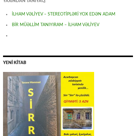
YAXINDAN TANIYAQ:
İLHAM VƏLİYEV – STEREOTİPLƏRİ YOX EDƏN ADAM
BİR MÜƏLLİM TANIYIRAM – İLHAM VƏLİYEV
YENİ KİTAB