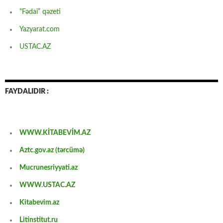
“Fədai” qəzeti
Yazyarat.com
USTAC.AZ
FAYDALIDIR :
WWW.KİTABEVİM.AZ
Aztc.gov.az (tərcümə)
Mucrunesriyyati.az
WWW.USTAC.AZ
Kitabevim.az
Litinstitut.ru