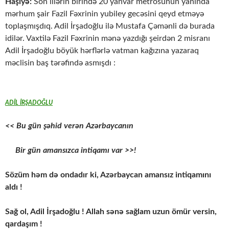
Haşiyə:
Son illərin birində 20 yanvar metrosunun yanında
mərhum şair Fazil Fəxrinin yubiley gecəsini qeyd etməyə
toplaşmışdıq. Adil İrşadoğlu ilə Mustafa Çəmənli də burada
idilər. Vaxtilə Fazil Fəxrinin mənə yazdığı şeirdən 2 misranı
Adil İrşadoğlu böyük hərflərlə vatman kağızına yazaraq
məclisin baş tərəfində asmışdı :
ADİL İRŞADOĞLU
<< Bu gün şəhid verən Azərbaycanın
Bir gün amansızca intiqamı var >>!
Sözüm həm də ondadır ki, Azərbaycan amansız intiqamını
aldı !
Sağ ol, Adil İrşadoğlu ! Allah sənə sağlam uzun ömür versin,
qardaşım !