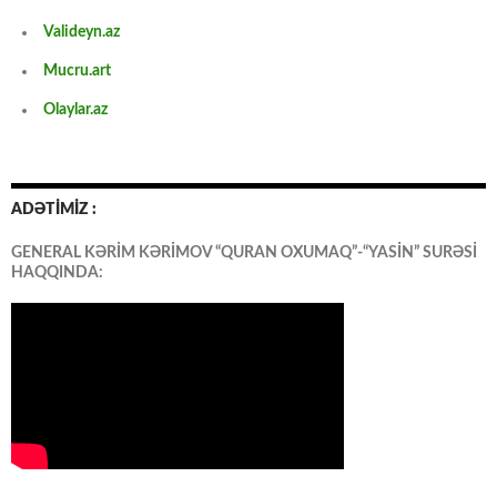
Valideyn.az
Mucru.art
Olaylar.az
ADƏTİMİZ :
GENERAL KƏRİM KƏRİMOV “QURAN OXUMAQ”-“YASİN” SURƏSİ
HAQQINDA: