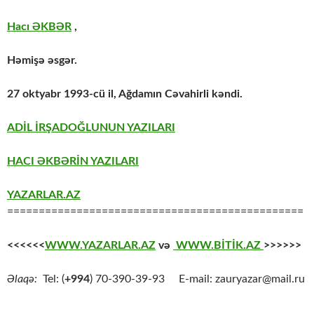
Hacı ƏKBƏR
,
Həmişə əsgər.
27 oktyabr 1993-cü il, Ağdamın Cəvahirli kəndi.
ADİL İRŞADOĞLUNUN YAZILARI
HACI ƏKBƏRİN YAZILARI
YAZARLAR.AZ
===============================================
<<<<<<
WWW.YAZARLAR.AZ
və
WWW.BİTİK.AZ
>>>>>>
Əlaqə:
Tel: (
+994
) 70-390-39-93 E-mail: zauryazar@mail.ru