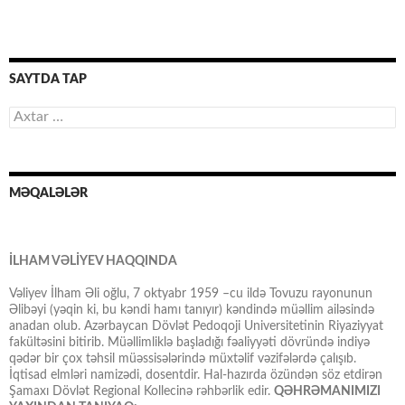
SAYTDA TAP
Axtarış:
MƏQALƏLƏR
İLHAM VƏLİYEV HAQQINDA
Vəliyev İlham Əli oğlu, 7 oktyabr 1959 –cu ildə Tovuzu rayonunun
Əlibəyi (yəqin ki, bu kəndi hamı tanıyır) kəndində müəllim ailəsində
anadan olub. Azərbaycan Dövlət Pedoqoji Universitetinin Riyaziyyat
fakültəsini bitirib. Müəllimliklə başladığı fəaliyyəti dövründə indiyə
qədər bir çox təhsil müəssisələrində müxtəlif vəzifələrdə çalışıb.
İqtisad elmləri namizədi, dosentdir. Hal-hazırda özündən söz etdirən
Şamaxı Dövlət Regional Kollecinə rəhbərlik edir.
QƏHRƏMANIMIZI