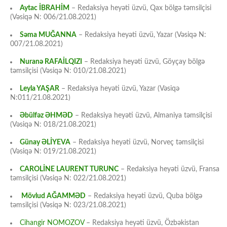
Aytac İBRAHİM
– Redaksiya heyəti üzvü, Qax bölgə təmsilçisi
(Vəsiqə N: 006/21.08.2021)
Səma MUĞANNA
– Redaksiya heyəti üzvü, Yazar (Vəsiqə N:
007/21.08.2021)
Nuranə RAFAİLQIZI
– Redaksiya heyəti üzvü, Göyçay bölgə
təmsilçisi (Vəsiqə N: 010/21.08.2021)
Leyla YAŞAR
– Redaksiya heyəti üzvü, Yazar (Vəsiqə
N:011/21.08.2021)
Əbülfəz ƏHMƏD
– Redaksiya heyəti üzvü, Almaniya təmsilçisi
(Vəsiqə N: 018/21.08.2021)
Günay ƏLİYEVA
– Redaksiya heyəti üzvü, Norveç təmsilçisi
(Vəsiqə N: 019/21.08.2021)
CAROLİNE LAURENT TURUNC
– Redaksiya heyəti üzvü, Fransa
təmsilçisi (Vəsiqə N: 022/21.08.2021)
Mövlud AĞAMMƏD
– Redaksiya heyəti üzvü, Quba bölgə
təmsilçisi (Vəsiqə N: 023/21.08.2021)
Cihangir NOMOZOV
– Redaksiya heyəti üzvü, Özbəkistan