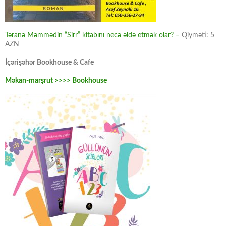
Təranə Məmmədin “Sirr” kitabını necə əldə etmək olar? –
Qiyməti: 5
AZN
İçərişəhər Bookhouse & Cafe
Məkan-marşrut >>>> Bookhouse