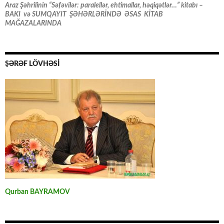
Araz Şəhrilinin “Səfəvilər: paralellər, ehtimallar, həqiqətlər…” kitabı –
BAKI və SUMQAYIT ŞƏHƏRLƏRİNDƏ ƏSAS KİTAB
MAĞAZALARINDA
ŞƏRƏF LÖVHƏSİ
Qurban BAYRAMOV