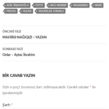
ADIL İRŞADOĞLU
FOTO
HACI ƏKBƏR
HAQQINDA
NƏSR
PROZA
YAZAR
YAZARLAR JURNALI
Yazılar
ÖNCƏKI YAZI
üzrə
MAHİRƏ NAĞIQIZI – YAZAN
naviqasiya
SONRAKI YAZI
Onlar – Aytac İbrahim
BIR CAVAB YAZIN
Sizin e-poçt ünvanınız dərc edilməyəcəkdir.
Gərəkli sahələr
*
ilə
işarələnmişdir
Şərh
*