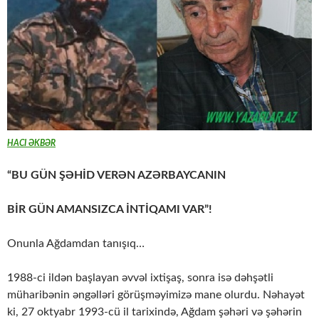
HACI ƏKBƏR
“BU GÜN ŞƏHİD VERƏN AZƏRBAYCANIN
BİR GÜN AMANSIZCA İNTİQAMI VAR”!
Onunla Ağdamdan tanışıq…
1988-ci ildən başlayan əvvəl ixtişaş, sonra isə dəhşətli
müharibənin əngəlləri görüşməyimizə mane olurdu. Nəhayət
ki, 27 oktyabr 1993-cü il tarixində, Ağdam şəhəri və şəhərin