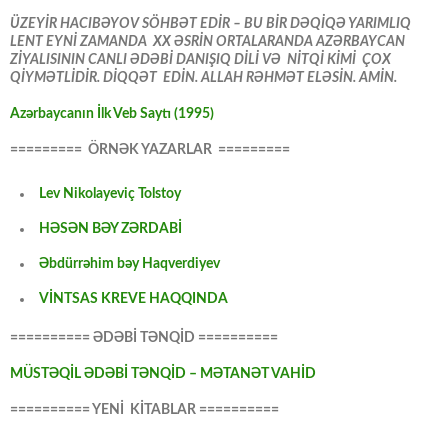
ÜZEYİR HACIBƏYOV SÖHBƏT EDİR – BU BİR DƏQİQƏ YARIMLIQ
LENT EYNİ ZAMANDA XX ƏSRİN ORTALARANDA AZƏRBAYCAN
ZİYALISININ CANLI ƏDƏBİ DANIŞIQ DİLİ VƏ NİTQİ KİMİ ÇOX
QİYMƏTLİDİR. DİQQƏT EDİN. ALLAH RƏHMƏT ELƏSİN. AMİN.
Azərbaycanın İlk Veb Saytı (1995)
========= ÖRNƏK YAZARLAR =========
Lev Nikolayeviç Tolstoy
HƏSƏN BƏY ZƏRDABİ
Əbdürrəhim bəy Haqverdiyev
VİNTSAS KREVE HAQQINDA
========== ƏDƏBİ TƏNQİD ==========
MÜSTƏQİL ƏDƏBİ TƏNQİD – MƏTANƏT VAHİD
========== YENİ KİTABLAR ==========