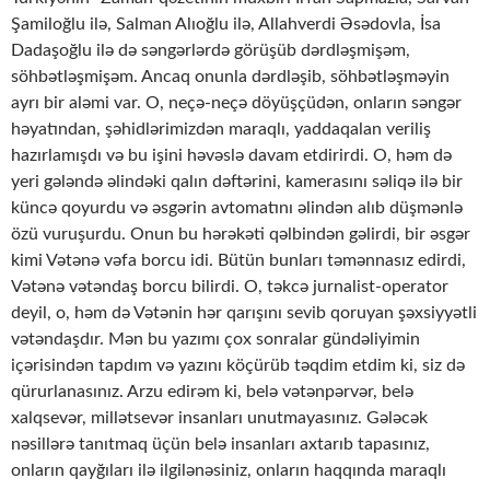
Şamiloğlu ilə, Salman Alıoğlu ilə, Allahverdi Əsədovla, İsa
Dadaşoğlu ilə də səngərlərdə görüşüb dərdləşmişəm,
söhbətləşmişəm. Ancaq onunla dərdləşib, söhbətləşməyin
ayrı bir aləmi var. O, neçə-neçə döyüşçüdən, onların səngər
həyatından, şəhidlərimizdən maraqlı, yaddaqalan veriliş
hazırlamışdı və bu işini həvəslə davam etdirirdi. O, həm də
yeri gələndə əlindəki qalın dəftərini, kamerasını səliqə ilə bir
küncə qoyurdu və əsgərin avtomatını əlindən alıb düşmənlə
özü vuruşurdu. Onun bu hərəkəti qəlbindən gəlirdi, bir əsgər
kimi Vətənə vəfa borcu idi. Bütün bunları təmənnasız edirdi,
Vətənə vətəndaş borcu bilirdi. O, təkcə jurnalist-operator
deyil, o, həm də Vətənin hər qarışını sevib qoruyan şəxsiyyətli
vətəndaşdır. Mən bu yazımı çox sonralar gündəliyimin
içərisindən tapdım və yazını köçürüb təqdim etdim ki, siz də
qürurlanasınız. Arzu edirəm ki, belə vətənpərvər, belə
xalqsevər, millətsevər insanları unutmayasınız. Gələcək
nəsillərə tanıtmaq üçün belə insanları axtarıb tapasınız,
onların qayğıları ilə ilgilənəsiniz, onların haqqında maraqlı