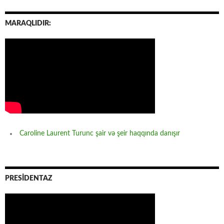
MARAQLIDIR:
Caroline Laurent Turunc şair və şeir haqqında danışır
PRESİDENTAZ