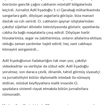
ömrünün gənclik çağını cəbhənin müxtəlif bölgələrində
keçirdi. Jurnalist Adil İrşadoğlu 1-ci Qarabağ müharibəsində
səngərlərə gəlir, döyüşən əsgərlərlə görüşür, bizə mənəvi
dəstək və ruh verirdi. O, cəbhənin qaynar nöqtələrindən
çəkdiyi süjetləri dövlətin televiziyasında göstərir, qəzetlərdə
cəbhə ilə bağlı məqalələrlə çıxış edirdi. Döyüşən hərbi
hissələrimizə, əsgər və zabitlərimizə, onların ailələrinə ehtiyac
olduğu zaman yardımlar təşkil edirdi, heç vaxt cəbhəyə
köməyini əsirgəmirdi…
Adil İrşadoğlunun fədakarlığını tək mən yox, çəkdiyi
videokadrlar və verilişlər də sübut edir. Adil İrşadoğlu
yorulmaz, son dərəcə çevik, dinamik, təhsil görmüş siyasətçi
və jurnalistliyini bütün diplomatik istedadı ilə nümayiş
etdirən, müsbət keyfiyyətlərə malik insandır.O,
qaydalara sistemli riayət etməkdə bütün jurnalistlərə
nümunədir.