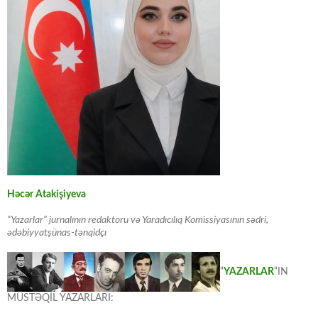
Həcər Atakişiyeva
“Yazarlar” jurnalının redaktoru və Yaradıcılıq Komissiyasının sədri,
ədəbiyyatşünas-tənqidçı
“
YAZARLAR
“IN
MÜSTƏQİL YAZARLARI: