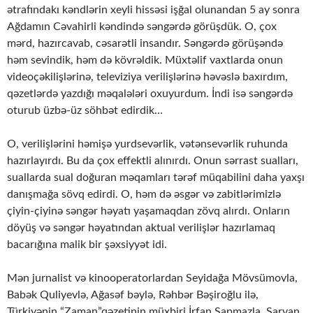
ətrafındakı kəndlərin xeyli hissəsi işğal olunandan 5 ay sonra
Ağdamın Cəvahirli kəndində səngərdə görüşdük. O, çox
mərd, hazırcavab, cəsarətli insandır. Səngərdə görüşəndə
həm sevindik, həm də kövrəldik. Müxtəlif vaxtlarda onun
videoçəkilişlərinə, televiziya verilişlərinə həvəslə baxırdım,
qəzetlərdə yazdığı məqalələri oxuyurdum. İndi isə səngərdə
oturub üzbə-üz söhbət edirdik…
O, verilişlərini həmişə yurdsevərlik, vətənsevərlik ruhunda
hazırlayırdı. Bu da çox effektli alınırdı. Onun sərrast sualları,
suallarda sual doğuran məqamları tərəf müqabilini daha yaxşı
danışmağa sövq edirdi. O, həm də əsgər və zabitlərimizlə
çiyin-çiyinə səngər həyatı yaşamaqdan zövq alırdı. Onların
döyüş və səngər həyatından aktual verilişlər hazırlamaq
bacarığına malik bir şəxsiyyət idi.
Mən jurnalist və kinooperatorlardan Seyidağa Mövsümovla,
Babək Quliyevlə, Ağasəf bəylə, Rəhbər Bəşiroğlu ilə,
Türkiyənin “Zaman”qəzetinin müxbiri İrfan Sapmazla, Sarvan