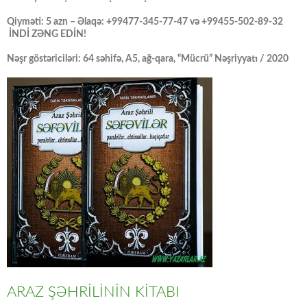
Qiyməti: 5 azn – Əlaqə: +99477-345-77-47 və +99455-502-89-32
İNDİ ZƏNG EDİN!
Nəşr göstəriciləri: 64 səhifə, A5, ağ-qara, “Mücrü” Nəşriyyatı / 2020
ARAZ ŞƏHRİLİNİN KİTABI