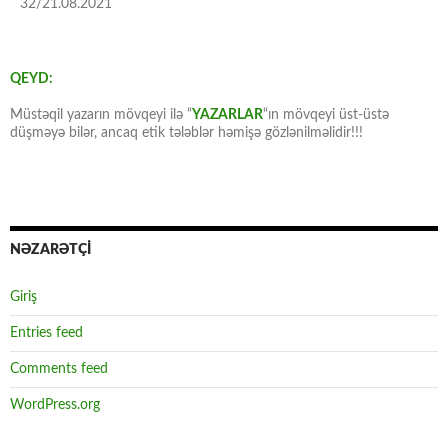
32/21.08.2021
QEYD:
Müstəqil yazarın mövqeyi ilə “
YAZARLAR
“ın mövqeyi üst-üstə
düşməyə bilər, ancaq etik tələblər həmişə gözlənilməlidir!!!
NƏZARƏTÇİ
Giriş
Entries feed
Comments feed
WordPress.org