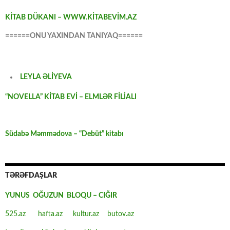
KİTAB DÜKANI – WWW.KİTABEVİM.AZ
======ONU YAXINDAN TANIYAQ======
LEYLA ƏLİYEVA
“NOVELLA” KİTAB EVİ – ELMLƏR FİLİALI
Südabə Məmmədova – “Debüt” kitabı
TƏRƏFDAŞLAR
YUNUS OĞUZUN BLOQU – CIĞIR
525.az
hafta.az
kultur.az
butov.az