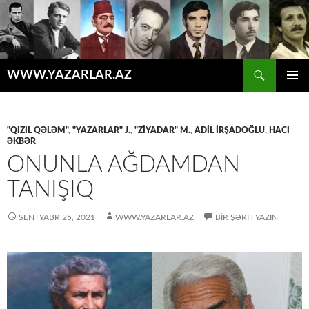
Axtar
WWW.YAZARLAR.AZ
MÜHTƏVIYYATA
ƏSAS
KEÇ
MENYU
"QIZIL QƏLƏM"
,
"YAZARLAR" J.
,
"ZİYADAR" M.
,
ADIL İRŞADOĞLU
,
HACI
ƏKBƏR
ONUNLA AĞDAMDAN
TANIŞIQ
SENTYABR 25, 2021
WWW.YAZARLAR.AZ
BIR ŞƏRH YAZIN