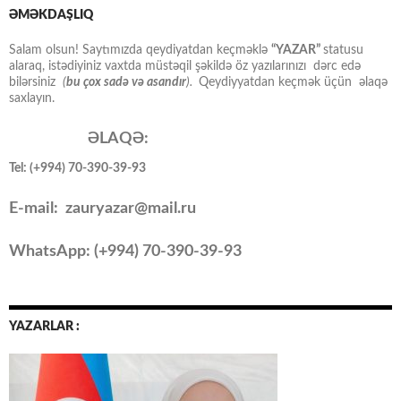
ƏMƏKDAŞLIQ
Salam olsun! Saytımızda qeydiyatdan keçməklə
“YAZAR”
statusu
alaraq, istədiyiniz vaxtda müstəqil şəkildə öz yazılarınızı dərc edə
bilərsiniz
(
bu çox sadə və asandır
).
Qeydiyyatdan keçmək üçün əlaqə
saxlayın.
ƏLAQƏ:
Tel: (+994) 70-390-39-93
E-mail: zauryazar@mail.ru
WhatsApp: (
+994
) 70-390-39-93
YAZARLAR :