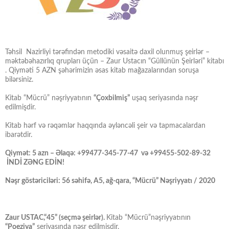
Təhsil Nazirliyi tərəfindən metodiki vəsaitə daxil olunmuş şeirlər –
məktəbəhazırlıq qrupları üçün – Zaur Ustacın “Güllünün Şeirləri” kitabı
. Qiyməti 5 AZN şəhərimizin əsas kitab mağazalarından soruşa
bilərsiniz.
Kitab “Mücrü” nəşriyyatının
“Çoxbilmiş”
uşaq seriyasında nəşr
edilmişdir.
Kitab hərf və rəqəmlər haqqında əyləncəli şeir və tapmacalardan
ibarətdir.
Qiymət: 5 azn – Əlaqə: +99477-345-77-47 və +99455-502-89-32
İNDİ ZƏNG EDİN!
Nəşr göstəriciləri: 56 səhifə, A5, ağ-qara, “Mücrü” Nəşriyyatı / 2020
Zaur USTAC,“45” (seçmə şeirlər).
Kitab “Mücrü”nəşriyyatının
“Poeziya”
seriyasında nəşr edilmişdir.