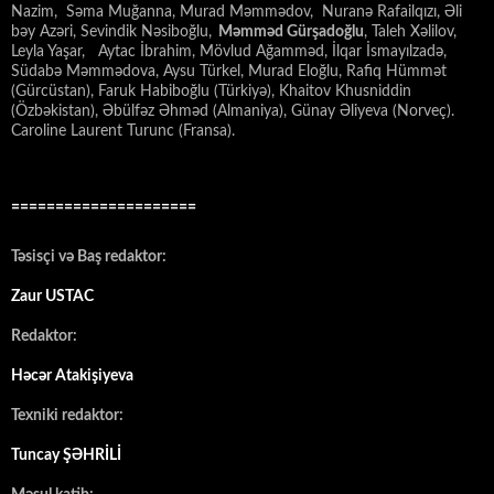
Nazim, Səma Muğanna, Murad Məmmədov, Nuranə Rafailqızı, Əli
bəy Azəri, Sevindik Nəsiboğlu,
Məmməd Gürşadoğlu
, Taleh Xəlilov,
Leyla Yaşar, Aytac İbrahim, Mövlud Ağamməd, İlqar İsmayılzadə,
Südabə Məmmədova, Aysu Türkel, Murad Eloğlu, Rafiq Hümmət
(Gürcüstan), Faruk Habiboğlu (Türkiyə), Khaitov Khusniddin
(Özbəkistan), Əbülfəz Əhməd (Almaniya), Günay Əliyeva (Norveç).
Caroline Laurent Turunc (Fransa).
=====================
Təsisçi və Baş redaktor:
Zaur USTAC
Redaktor:
Həcər Atakişiyeva
Texniki redaktor:
Tuncay ŞƏHRİLİ