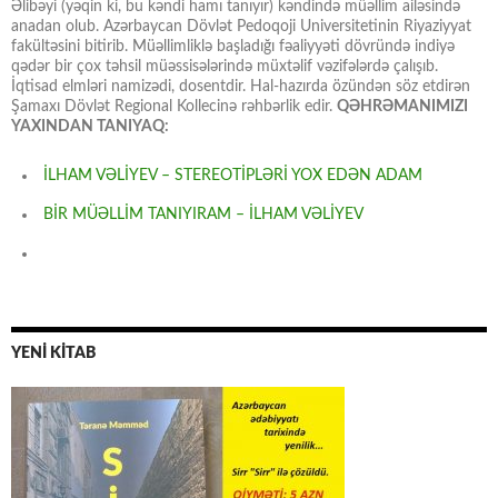
Əlibəyi (yəqin ki, bu kəndi hamı tanıyır) kəndində müəllim ailəsində
anadan olub. Azərbaycan Dövlət Pedoqoji Universitetinin Riyaziyyat
fakültəsini bitirib. Müəllimliklə başladığı fəaliyyəti dövründə indiyə
qədər bir çox təhsil müəssisələrində müxtəlif vəzifələrdə çalışıb.
İqtisad elmləri namizədi, dosentdir. Hal-hazırda özündən söz etdirən
Şamaxı Dövlət Regional Kollecinə rəhbərlik edir.
QƏHRƏMANIMIZI
YAXINDAN TANIYAQ:
İLHAM VƏLİYEV – STEREOTİPLƏRİ YOX EDƏN ADAM
BİR MÜƏLLİM TANIYIRAM – İLHAM VƏLİYEV
YENİ KİTAB