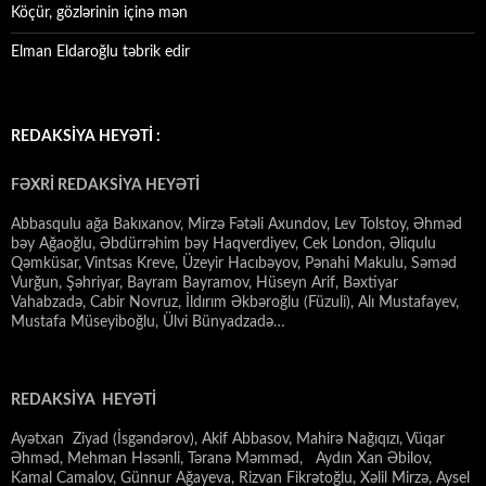
Köçür, gözlərinin içinə mən
Elman Eldaroğlu təbrik edir
REDAKSİYA HEYƏTİ :
FƏXRİ REDAKSİYA HEYƏTİ
Abbasqulu ağa Bakıxanov, Mirzə Fətəli Axundov, Lev Tolstoy, Əhməd
bəy Ağaoğlu, Əbdürrəhim bəy Haqverdiyev, Cek London, Əliqulu
Qəmküsar, Vintsas Kreve, Üzeyir Hacıbəyov, Pənahi Makulu, Səməd
Vurğun, Şəhriyar, Bayram Bayramov, Hüseyn Arif, Bəxtiyar
Vahabzadə, Cabir Novruz, İldırım Əkbəroğlu (Füzuli), Alı Mustafayev,
Mustafa Müseyiboğlu, Ülvi Bünyadzadə…
REDAKSİYA HEYƏTİ
Ayətxan Ziyad (İsgəndərov), Akif Abbasov, Mahirə Nağıqızı, Vüqar
Əhməd, Mehman Həsənli, Təranə Məmməd, Aydın Xan Əbilov,
Kamal Camalov, Günnur Ağayeva, Rizvan Fikrətoğlu, Xəlil Mirzə, Aysel