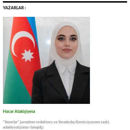
YAZARLAR :
Həcər Atakişiyeva
“Yazarlar” jurnalının redaktoru və Yaradıcılıq Komissiyasının sədri,
ədəbiyyatşünas-tənqidçı