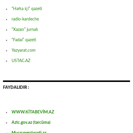
“Həftə içi” qəzeti
radio-kardeche
“Xəzan” jurnalı
“Fədai” qəzeti
Yazyarat.com
USTAC.AZ
FAYDALIDIR :
WWW.KİTABEVİM.AZ
Aztc.gov.az (tərcümə)