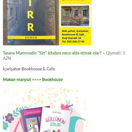
Təranə Məmmədin “Sirr” kitabını necə əldə etmək olar? –
Qiyməti: 5
AZN
İçərişəhər Bookhouse & Cafe
Məkan-marşrut >>>> Bookhouse