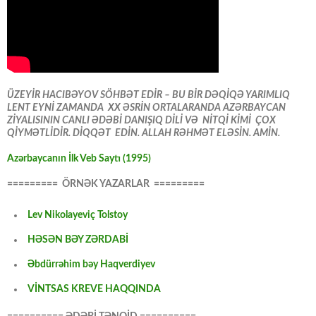
ÜZEYİR HACIBƏYOV SÖHBƏT EDİR – BU BİR DƏQİQƏ YARIMLIQ
LENT EYNİ ZAMANDA XX ƏSRİN ORTALARANDA AZƏRBAYCAN
ZİYALISININ CANLI ƏDƏBİ DANIŞIQ DİLİ VƏ NİTQİ KİMİ ÇOX
QİYMƏTLİDİR. DİQQƏT EDİN. ALLAH RƏHMƏT ELƏSİN. AMİN.
Azərbaycanın İlk Veb Saytı (1995)
========= ÖRNƏK YAZARLAR =========
Lev Nikolayeviç Tolstoy
HƏSƏN BƏY ZƏRDABİ
Əbdürrəhim bəy Haqverdiyev
VİNTSAS KREVE HAQQINDA