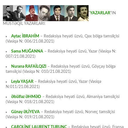
“
YAZARLAR
“IN
MÜSTƏQİL YAZARLARI:
Aytac İBRAHİM
– Redaksiya heyəti üzvü, Qax bölgə təmsilçisi
(Vəsiqə N: 006/21.08.2021)
Səma MUĞANNA
– Redaksiya heyəti üzvü, Yazar (Vəsiqə N:
007/21.08.2021)
Nuranə RAFAİLQIZI
– Redaksiya heyəti üzvü, Göyçay bölgə
təmsilçisi (Vəsiqə N: 010/21.08.2021)
Leyla YAŞAR
– Redaksiya heyəti üzvü, Yazar (Vəsiqə
N:011/21.08.2021)
Əbülfəz ƏHMƏD
– Redaksiya heyəti üzvü, Almaniya təmsilçisi
(Vəsiqə N: 018/21.08.2021)
Günay ƏLİYEVA
– Redaksiya heyəti üzvü, Norveç təmsilçisi
(Vəsiqə N: 019/21.08.2021)
CAROLİNE LAURENT TURUNC
– Redaksiya heyəti üzvü, Fransa