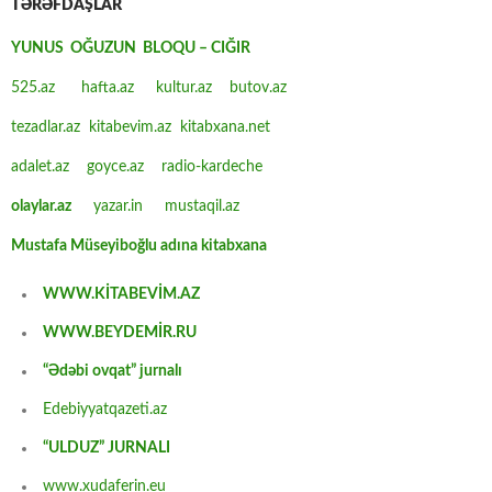
TƏRƏFDAŞLAR
YUNUS OĞUZUN BLOQU – CIĞIR
525.az
hafta.az
kultur.az
butov.az
tezadlar.az
kitabevim.az
kitabxana.net
adalet.az
goyce.az
radio-kardeche
olaylar.az
yazar.in
mustaqil.az
Mustafa Müseyiboğlu adına kitabxana
WWW.KİTABEVİM.AZ
WWW.BEYDEMİR.RU
“Ədəbi ovqat” jurnalı
Edebiyyatqazeti.az
“ULDUZ” JURNALI
www.xudaferin.eu