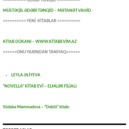
========== ƏDƏBİ TƏNQİD ==========
MÜSTƏQİL ƏDƏBİ TƏNQİD – MƏTANƏT VAHİD
========== YENİ KİTABLAR ==========
KİTAB DÜKANI – WWW.KİTABEVİM.AZ
======ONU YAXINDAN TANIYAQ======
LEYLA ƏLİYEVA
“NOVELLA” KİTAB EVİ – ELMLƏR FİLİALI
Südabə Məmmədova – “Debüt” kitabı