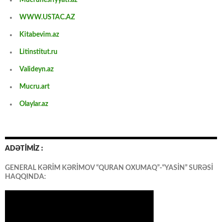
Mucrunesriyyati.az
WWW.USTAC.AZ
Kitabevim.az
Litinstitut.ru
Valideyn.az
Mucru.art
Olaylar.az
ADƏTİMİZ :
GENERAL KƏRİM KƏRİMOV “QURAN OXUMAQ”-“YASİN” SURƏSİ
HAQQINDA: