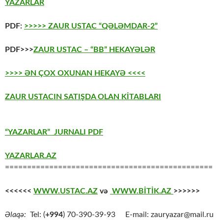
YAZARLAR
PDF:
>>>>> ZAUR USTAC “QƏLƏMDAR-2”
PDF>>>
ZAUR USTAC – “BB” HEKAYƏLƏR
>>>> ƏN ÇOX OXUNAN HEKAYƏ <<<<
ZAUR USTACIN SATIŞDA OLAN KİTABLARI
“YAZARLAR” JURNALI PDF
YAZARLAR.AZ
===============================================
<<<<<<
WWW.USTAC.AZ
və
WWW.BİTİK.AZ
>>>>>>
Əlaqə:
Tel: (
+994
) 70-390-39-93 E-mail: zauryazar@mail.ru