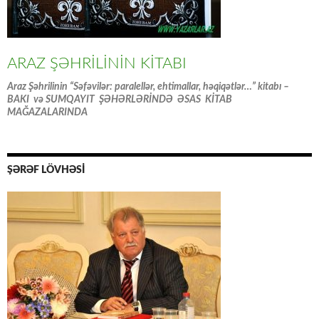
ARAZ ŞƏHRİLİNİN KİTABI
Araz Şəhrilinin “Səfəvilər: paralellər, ehtimallar, həqiqətlər…” kitabı –
BAKI və SUMQAYIT ŞƏHƏRLƏRİNDƏ ƏSAS KİTAB
MAĞAZALARINDA
ŞƏRƏF LÖVHƏSİ