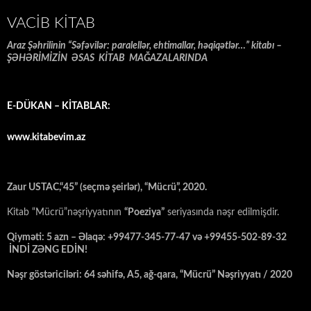
VACIB KITAB
Araz Şəhrilinin “Səfəvilər: paralellər, ehtimallar, həqiqətlər…” kitabı –
ŞƏHƏRİMİZİN ƏSAS KİTAB MAĞAZALARINDA
E-DÜKAN – KİTABLAR:
www.kitabevim.az
Zaur USTAC,“45” (seçmə şeirlər), “Mücrü”, 2020.
Kitab “Mücrü”nəşriyyatının
“Poeziya”
seriyasında nəşr edilmişdir.
Qiyməti: 5 azn – Əlaqə: +99477-345-77-47 və +99455-502-89-32
İNDİ ZƏNG EDİN!
Nəşr göstəriciləri: 64 səhifə, A5, ağ-qara, “Mücrü” Nəşriyyatı / 2020