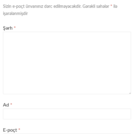
Sizin e-poçt ünvanınız dərc edilməyəcəkdir.
Gərəkli sahələr
*
ilə
işarələnmişdir
Şərh
*
Ad
*
E-poçt
*