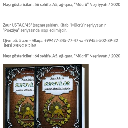
Nəşr göstəriciləri: 56 səhifə, A5, ağ-qara, “Mücrü” Nəşriyyatı / 2020
Zaur USTAC,“45” (seçmə şeirlər).
Kitab “Mücrü”nəşriyyatının
“Poeziya”
seriyasında nəşr edilmişdir.
Qiyməti: 5 azn – Əlaqə: +99477-345-77-47 və +99455-502-89-32
İNDİ ZƏNG EDİN!
Nəşr göstəriciləri: 64 səhifə, A5, ağ-qara, “Mücrü” Nəşriyyatı / 2020