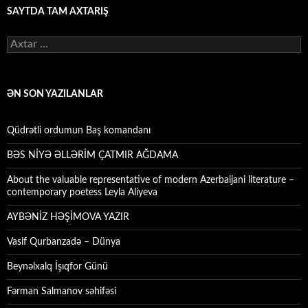
SAYTDA TAM AXTARIŞ
Axtarış:
ƏN SON YAZILANLAR
Qüdrətli ordumun Baş komandanı
BƏS NİYƏ ƏLLƏRİM ÇATMIR AĞDAMA
About the valuable representative of modern Azerbaijani literature –
contemporary poetess Leyla Aliyeva
AYBƏNİZ HƏŞİMOVA YAZIR
Vasif Qurbanzadə – Dünya
Beynəlxalq İşıqfor Günü
Fərman Salmanov səhifəsi