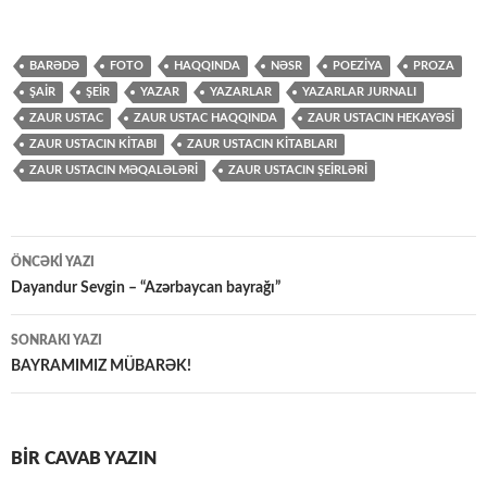
BARƏDƏ
FOTO
HAQQINDA
NƏSR
POEZİYA
PROZA
ŞAİR
ŞEİR
YAZAR
YAZARLAR
YAZARLAR JURNALI
ZAUR USTAC
ZAUR USTAC HAQQINDA
ZAUR USTACIN HEKAYƏSİ
ZAUR USTACIN KİTABI
ZAUR USTACIN KİTABLARI
ZAUR USTACIN MƏQALƏLƏRİ
ZAUR USTACIN ŞEİRLƏRİ
Yazılar
ÖNCƏKI YAZI
üzrə
Dayandur Sevgin – “Azərbaycan bayrağı”
naviqasiya
SONRAKI YAZI
BAYRAMIMIZ MÜBARƏK!
BIR CAVAB YAZIN