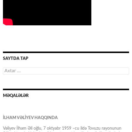
SAYTDA TAP
Axtarış:
MƏQALƏLƏR
İLHAM VƏLİYEV HAQQINDA
Vəliyev İlham Əli oğlu, 7 oktyabr 1959 –cu ildə Tovuzu rayonunun