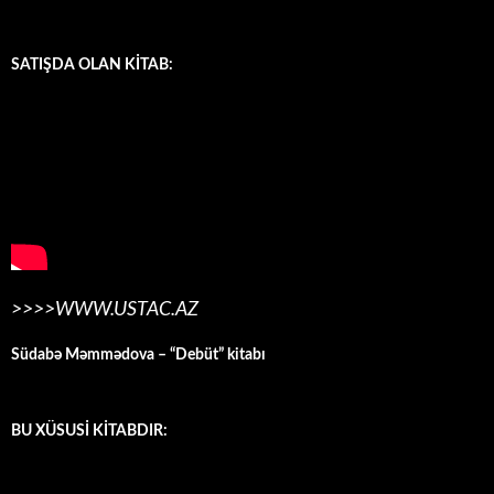
SATIŞDA OLAN KİTAB:
>>>>WWW.USTAC.AZ
Südabə Məmmədova – “Debüt” kitabı
BU XÜSUSİ KİTABDIR: