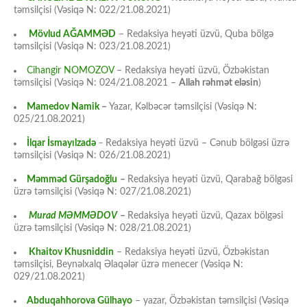
təmsilçisi (Vəsiqə N: 022/21.08.2021)
Mövlud AĞAMMƏD
– Redaksiya heyəti üzvü, Quba bölgə
təmsilçisi (Vəsiqə N: 023/21.08.2021)
Cihangir NOMOZOV
– Redaksiya heyəti üzvü, Özbəkistan
təmsilçisi (Vəsiqə N: 024/21.08.2021 –
Allah rəhmət eləsin
)
Mamedov Namik
–
Yazar, Kəlbəcər təmsilçisi (Vəsiqə N:
025/21.08.2021)
İlqar İsmayılzadə
–
Redaksiya heyəti üzvü – Cənub bölgəsi üzrə
təmsilçisi (Vəsiqə N: 026/21.08.2021)
Məmməd Gürşadoğlu
–
Redaksiya heyəti üzvü, Qarabağ bölgəsi
üzrə təmsilçisi (Vəsiqə N: 027/21.08.2021)
Murad MƏMMƏDOV
–
Redaksiya heyəti üzvü, Qazax bölgəsi
üzrə təmsilçisi (Vəsiqə N: 028/21.08.2021)
Khaitov Khusniddin
– Redaksiya heyəti üzvü, Özbəkistan
təmsilçisi, Beynəlxalq Əlaqələr üzrə menecer (Vəsiqə N:
029/21.08.2021)
Abduqahhorova Gülhayo
– yazar, Özbəkistan təmsilçisi (Vəsiqə