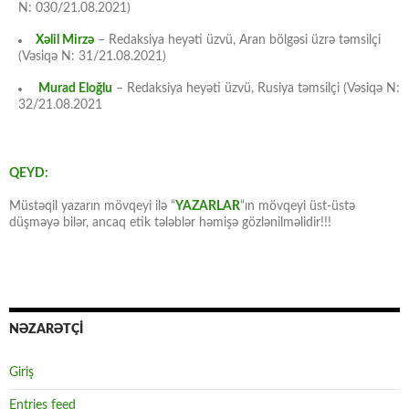
N: 030/21.08.2021)
Xəlil Mirzə
– Redaksiya heyəti üzvü, Aran bölgəsi üzrə təmsilçi
(Vəsiqə N: 31/21.08.2021)
Murad Eloğlu
– Redaksiya heyəti üzvü, Rusiya təmsilçi (Vəsiqə N:
32/21.08.2021
QEYD:
Müstəqil yazarın mövqeyi ilə “
YAZARLAR
“ın mövqeyi üst-üstə
düşməyə bilər, ancaq etik tələblər həmişə gözlənilməlidir!!!
NƏZARƏTÇİ
Giriş
Entries feed