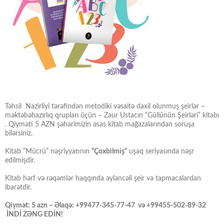
Təhsil Nazirliyi tərəfindən metodiki vəsaitə daxil olunmuş şeirlər –
məktəbəhazırlıq qrupları üçün – Zaur Ustacın “Güllünün Şeirləri” kitabı
. Qiyməti 5 AZN şəhərimizin əsas kitab mağazalarından soruşa
bilərsiniz.
Kitab “Mücrü” nəşriyyatının
“Çoxbilmiş”
uşaq seriyasında nəşr
edilmişdir.
Kitab hərf və rəqəmlər haqqında əyləncəli şeir və tapmacalardan
ibarətdir.
Qiymət: 5 azn – Əlaqə: +99477-345-77-47 və +99455-502-89-32
İNDİ ZƏNG EDİN!