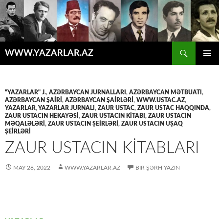
Axtar
WWW.YAZARLAR.AZ
MÜHTƏVIYYATA
ƏSAS
KEÇ
MENYU
"YAZARLAR" J.
,
AZƏRBAYCAN JURNALLARI
,
AZƏRBAYCAN MƏTBUATI
,
AZƏRBAYCAN ŞAİRİ
,
AZƏRBAYCAN ŞAİRLƏRİ
,
WWW.USTAC.AZ
,
YAZARLAR
,
YAZARLAR JURNALI
,
ZAUR USTAC
,
ZAUR USTAC HAQQINDA
,
ZAUR USTACIN HEKAYƏSİ
,
ZAUR USTACIN KİTABI
,
ZAUR USTACIN
MƏQALƏLƏRİ
,
ZAUR USTACIN ŞEİRLƏRİ
,
ZAUR USTACIN UŞAQ
ŞEİRLƏRİ
ZAUR USTACIN KİTABLARI
MAY 28, 2022
WWW.YAZARLAR.AZ
BIR ŞƏRH YAZIN