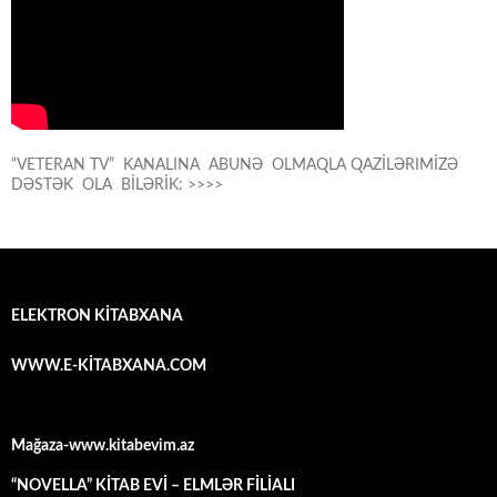
“VETERAN TV” KANALINA ABUNƏ OLMAQLA QAZİLƏRIMİZƏ
DƏSTƏK OLA BİLƏRİK: >>>>
ELEKTRON KİTABXANA
WWW.E-KİTABXANA.COM
Mağaza-www.kitabevim.az
“NOVELLA” KİTAB EVİ – ELMLƏR FİLİALI