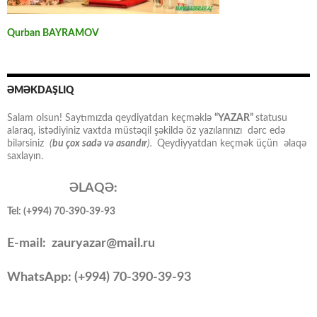
Qurban BAYRAMOV
ƏMƏKDAŞLIQ
Salam olsun! Saytımızda qeydiyatdan keçməklə
“YAZAR”
statusu
alaraq, istədiyiniz vaxtda müstəqil şəkildə öz yazılarınızı dərc edə
bilərsiniz
(
bu çox sadə və asandır
).
Qeydiyyatdan keçmək üçün əlaqə
saxlayın.
ƏLAQƏ:
Tel: (+994) 70-390-39-93
E-mail: zauryazar@mail.ru
WhatsApp: (
+994
) 70-390-39-93