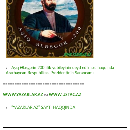
Aşıq Ələsgərin 200 illik yubileyinin qeyd edilməsi haqqında
Azərbaycan Respublikası Prezidentinin Sərəncamı
===================================
WWW.YAZARLAR.AZ
və
WWW.USTAC.AZ
“YAZARLAR.AZ” SAYTI HAQQINDA