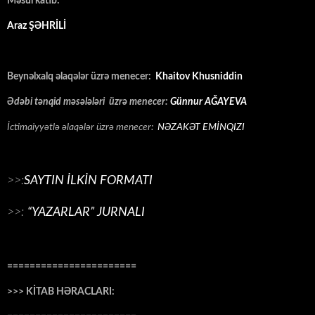
Məsul katib:
Araz ŞƏHRİLİ
Beynəlxalq əlaqələr üzrə menecer:
Khaitov Khusniddin
Ədəbi tənqid məsələləri üzrə menecer:
Günnur AĞAYEVA
İctimaiyyətlə əlaqələr üzrə menecer:
NƏZAKƏT EMİNQIZI
>>:
SAYTIN İLKİN FORMATI
>>:
“YAZARLAR” JURNALI
=======================
>>> KİTAB HƏRACLARI: