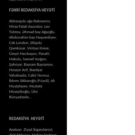
FƏXRİ REDAKSİYA HEYƏTİ
Abbasqulu ağa Bakıxanov,
Mirzə Fətəli Axundov, Lev
Tolstoy, Əhməd bəy Ağaoğlu,
Əbdürrəhim bəy Haqverdiyev,
Cek London, Əliqulu
Qəmküsar, Vintsas Kreve,
Üzeyir Hacıbəyov, Pənahi
Makulu, Səməd Vurğun,
Şəhriyar, Bayram Bayramov,
Hüseyn Arif, Bəxtiyar
Vahabzadə, Cabir Novruz,
İldırım Əkbəroğlu (Füzuli), Alı
Mustafayev, Mustafa
Müseyiboğlu, Ülvi
Bünyadzadə…
REDAKSİYA HEYƏTİ
Ayətxan Ziyad (İsgəndərov),
Akif Abbasov, Mahirə Nağıqızı,