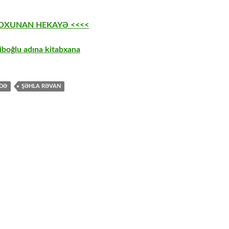
 OXUNAN HEKAYƏ <<<<
boğlu adına kitabxana
ADƏ
ŞƏHLA RƏVAN