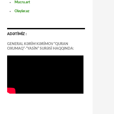
Mucru.art
Olaylar.az
ADƏTİMİZ :
GENERAL KƏRİM KƏRİMOV “QURAN
OXUMAQ”-“YASİN” SURƏSİ HAQQINDA: