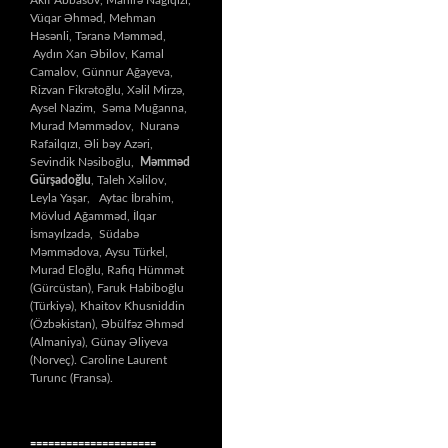
Vüqar Əhməd, Mehman
Həsənli, Təranə Məmməd,
Aydın Xan Əbilov, Kamal
Camalov, Günnur Ağayeva,
Rizvan Fikrətoğlu, Xəlil Mirzə,
Aysel Nazim, Səma Muğanna,
Murad Məmmədov, Nuranə
Rafailqızı, Əli bəy Azəri,
Sevindik Nəsiboğlu,
Məmməd
Gürşadoğlu
, Taleh Xəlilov,
Leyla Yaşar, Aytac İbrahim,
Mövlud Ağamməd, İlqar
İsmayılzadə, Südabə
Məmmədova, Aysu Türkel,
Murad Eloğlu, Rafiq Hümmət
(Gürcüstan), Faruk Habiboğlu
(Türkiyə), Khaitov Khusniddin
(Özbəkistan), Əbülfəz Əhməd
(Almaniya), Günay Əliyeva
(Norveç). Caroline Laurent
Turunc (Fransa).
=====================