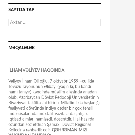
SAYTDA TAP
Axtarış:
MƏQALƏLƏR
İLHAM VƏLİYEV HAQQINDA
Vəliyev İlham Əli oğlu, 7 oktyabr 1959 –cu ildə
Tovuzu rayonunun Əlibəyi (yəqin ki, bu kəndi
hamı tanıyır) kəndində müəllim ailəsində anadan
olub. Azərbaycan Dövlət Pedoqoji Universitetinin
Riyaziyyat fakültəsini bitirib. Müəllimliklə başladığı
fəaliyyəti dövründə indiyə qədər bir çox təhsil
müəssisələrində müxtəlif vəzifələrdə çalışıb.
İqtisad elmləri namizədi, dosentdir. Hal-hazırda
özündən söz etdirən Şamaxı Dövlət Regional
Kollecinə rəhbərlik edir.
QƏHRƏMANIMIZI