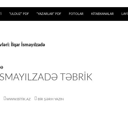
 KEÇ
İ
“ULDUZ” PDF
“YAZARLAR” PDF
FOTOLAR
KİTABXANALAR
LAY
ləri: İlqar İsmayılzadə
DƏ
İSMAYILZADƏ TƏBRIK
WWW.BITIK.AZ
BIR ŞƏRH YAZIN