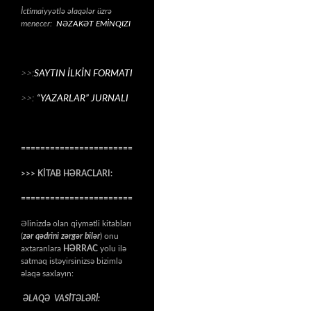
İctimaiyyətlə əlaqələr üzrə
menecer:
NƏZAKƏT EMİNQIZI
>>:
SAYTIN İLKİN FORMATI
>>:
“YAZARLAR” JURNALI
=======================
>>> KİTAB HƏRACLARI:
=======================
Əlinizdə olan qiymətli kitabları
(
zər qədrini zərgər bilər
) onu
axtaranlara
HƏRRAC
yolu ilə
satmaq istəyirsinizsə bizimlə
əlaqə saxlayın:
ƏLAQƏ VASİTƏLƏRİ: