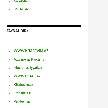
Yazyarat.com
USTAC.AZ
FAYDALIDIR :
WWW.KİTABEVİM.AZ
Aztc.gov.az (tərcümə)
Mucrunesriyyati.az
WWW.USTAC.AZ
Kitabevim.az
Litinstitut.ru
Valideyn.az