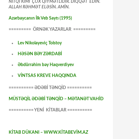
NİTQİ KİMİ ÇOX QİYMƏTLİDİR. DİQQƏT EDİN.
ALLAH RƏHMƏT ELƏSİN. AMİN.
Azərbaycanın İlk Veb Saytı (1995)
========= ÖRNƏK YAZARLAR =========
Lev Nikolayeviç Tolstoy
HƏSƏN BƏY ZƏRDABİ
Əbdürrəhim bəy Haqverdiyev
VİNTSAS KREVE HAQQINDA
========== ƏDƏBİ TƏNQİD ==========
MÜSTƏQİL ƏDƏBİ TƏNQİD – MƏTANƏT VAHİD
========== YENİ KİTABLAR ==========
KİTAB DÜKANI – WWW.KİTABEVİM.AZ