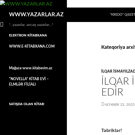
MÜHTƏVIYYATA
Axtar
WWW.YAZARLAR.AZ
“KREDO” QƏZET
"…yazarlar, ancaq yazarlar…"
ELEKTRON KİTABXANA
WWW.E-KİTABXANA.COM
Kateqoriya arxiv
Mağaza-www.kitabevim.az
İLQAR İSMAYILZA
İLQAR 
“NOVELLA” KİTAB EVİ –
ELMLƏR FİLİALI
EDIR
SATIŞDA OLAN KİTAB:
NOYABR 22, 2025
Təbriklər!