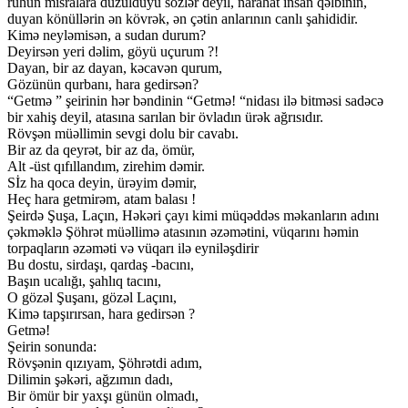
ruhun misralara düzüldüyü sözlər deyil, narahat insan qəlbinin,
duyan könüllərin ən kövrək, ən çətin anlarının canlı şahididir.
Kimə neyləmisən, a sudan durum?
Deyirsən yeri dəlim, göyü uçurum ?!
Dayan, bir az dayan, kəcavən qurum,
Gözünün qurbanı, hara gedirsən?
“Getmə ” şeirinin hər bəndinin “Getmə! “nidası ilə bitməsi sadəcə
bir xahiş deyil, atasına sarılan bir övladın ürək ağrısıdır.
Rövşən müəllimin sevgi dolu bir cavabı.
Bir az da qeyrət, bir az da, ömür,
Alt -üst qıfıllandım, zirehim dəmir.
Sİz ha qoca deyin, ürəyim dəmir,
Heç hara getmirəm, atam balası !
Şeirdə Şuşa, Laçın, Həkəri çayı kimi müqəddəs məkanların adını
çəkməklə Şöhrət müəllimə atasının əzəmətini, vüqarını həmin
torpaqların əzəməti və vüqarı ilə eyniləşdirir
Bu dostu, sirdaşı, qardaş -bacını,
Başın ucalığı, şahlıq tacını,
O gözəl Şuşanı, gözəl Laçını,
Kimə tapşırırsan, hara gedirsən ?
Getmə!
Şeirin sonunda:
Rövşənin qızıyam, Şöhrətdi adım,
Dilimin şəkəri, ağzımın dadı,
Bir ömür bir yaxşı günün olmadı,