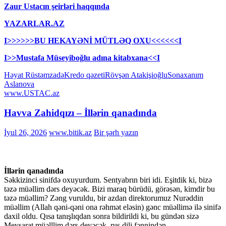
Zaur Ustacın şeirləri haqqında
YAZARLAR.AZ
I>>>>>>BU HEKAYƏNİ MÜTLƏQ OXU<<<<<<I
I>>Mustafa Müseyiboğlu adına kitabxana<<I
Həyat Rüstəmzadə
Kredo qəzeti
Rövşən Atakişioğlu
Sonaxanım
Aslanova
www.USTAC.az
Havva Zahidqızı – İllərin qanadında
İyul 26, 2026
www.bitik.az
Bir şərh yazın
İllərin qanadında
Səkkizinci sinifdə oxuyurdum. Sentyabrın biri idi. Eşitdik ki, bizə
təzə müəllim dərs deyəcək. Bizi maraq bürüdü, görəsən, kimdir bu
təzə müəllim? Zəng vuruldu, bir azdan direktorumuz Nurəddin
müəllim (Allah qəni-qəni ona rəhmət eləsin) gənc müəllimə ilə sinifə
daxil oldu. Qısa tanışlıqdan sonra bildirildi ki, bu gündən sizə
Meysarat müəlllim dərs deyəcək, rus dili fənnindən.