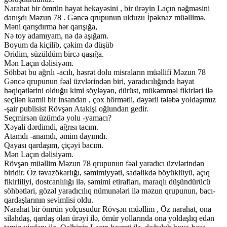
Narahat bir ömrün həyat hekayəsini , bir ürəyin Laçın nəğməsini
danışdı Məzun 78 . Gəncə qrupunun ulduzu İpəknaz müəllimə.
Məni qarışdırma hər qarışığa,
Nə toy adamıyam, nə də aşığam.
Boyum da kiçilib, çəkim də düşüb
Əridim, süzüldüm bircə qaşığa.
Mən Laçın dəlisiyəm.
Söhbət bu ağrılı -acılı, həsrət dolu misraların müəllifi Məzun 78
Gəncə qrupunun fəal üzvlərindən biri, yaradıcılığında həyat
həqiqətlərini olduğu kimi söyləyən, dürüst, mükəmməl fikirləri ilə
seçilən kamil bir insandan , çox hörmətli, dəyərli tələbə yoldaşımız
-şair publisist Rövşən Atakişi oğlundan gedir.
Seçmirsən üzümdə yolu -yamacı?
Xəyali dərdimdi, ağrısı tacım.
Atamdı -anamdı, əmim dayımdı.
Qayası qardaşım, çiçəyi bacım.
Mən Laçın dəlisiyəm.
Rövşən müəllim Məzun 78 qrupunun fəal yaradıcı üzvlərindən
biridir. Öz təvazökarlığı, səmimiyyəti, sadəlikdə böyüklüyü, açıq
fikirliliyi, dostcanlılığı ilə, səmimi etirafları, maraqlı düşündürücü
söhbətləri, gözəl yaradıcılıq nümunələri ilə məzun qrupunun, bacı-
qardaşlarının sevimlisi oldu.
Narahat bir ömrün yolçusudur Rövşən müəllim , Öz narahat, ona
silahdaş, qardaş olan ürəyi ilə, ömür yollarında ona yoldaşlıq edən