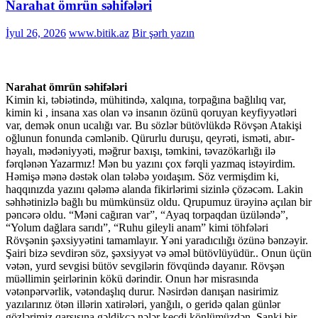
Narahat ömrün səhifələri
İyul 26, 2026
www.bitik.az
Bir şərh yazın
Narahat ömrün səhifələri
Kimin ki, təbiətində, mühitində, xalqına, torpağına bağlılıq var,
kimin ki , insana xas olan və insanın özünü qoruyan keyfiyyətləri
var, demək onun ucalığı var. Bu sözlər bütövlükdə Rövşən Atakişi
oğlunun fonunda cəmlənib. Qürurlu duruşu, qeyrəti, isməti, abır-
həyalı, mədəniyyəti, məğrur baxışı, təmkini, təvazökarlığı ilə
fərqlənən Yazarmız! Mən bu yazını çox fərqli yazmaq istəyirdim.
Həmişə mənə dəstək olan tələbə yoıdaşım. Söz vermişdim ki,
haqqınızda yazını qələmə alanda fikirlərimi sizinlə çözəcəm. Lakin
səhhətinizlə bağlı bu mümkünsüz oldu. Qrupumuz ürəyinə açılan bir
pəncərə oldu. “Məni cağıran var”, “Ayaq torpaqdan üzüləndə”,
“Yolum dağlara sarıdı”, “Ruhu gileyli anam” kimi töhfələri
Rövşənin şəxsiyyətini tamamlayır. Yəni yaradıcılığı özünə bənzəyir.
Şairi bizə sevdirən söz, şəxsiyyət və əməl bütövlüyüdür.. Onun üçün
vətən, yurd sevgisi bütöv sevgilərin fövqündə dayanır. Rövşən
müəllimin şeirlərinin kökü dərindir. Onun hər misrasında
vətənpərvərlik, vətəndaşlıq durur. Nəsirdən danışan nasirimiz
yazılarınız ötən illərin xatirələri, yanğılı, o geridə qalan günlər
gözlərimiz qarşısına gəldikcə nələr keçdi könlümüzdən. Sanki bir