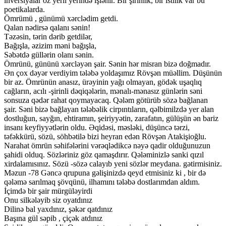
inversiyalar öz yerli yerində işlənir. Bir şirinlik, bir istilik var bu
poetikalarda.
Ömrümü , günümü xərclədim getdi.
Qalan nədirsə qalanı sənin!
Təzəsin, tərin dərib getdilər,
Bağışla, əzizim məni bağışla,
Səbətdə güllərin olanı sənin.
Ömrünü, gününü xərcləyən şair. Sənin hər misran bizə doğmadır.
Ən çox dəyər verdiyim tələbə yoldaşımız Rövşən müəllim. Düşünün
bir az. Ömrünün anasız, ürəyinin yağı olmayan, gödək uşaqlıq
cağların, acılı -şirinli dəqiqələrin, mənalı-mənasız günlərin səni
sonsuza qədər rahat qoymayacaq. Qələm götürüb sözə bağlanan
şair. Səni bizə bağlayan tələbəlik cirpıntıların, qəlbimilzdə yer alan
dostluğun, sayğın, ehtiramın, şeiriyyətin, zarafatın, gülüşün ən bariz
insanı keyfiyyətlərin oldu. Əqidəsi, məsləki, düşüncə tərzi,
təfəkkürü, sözü, söhbətilə bizi heyran edən Rövşən Atakişioğlu.
Narahat ömrün səhifələrini vərəqlədikcə nəyə qadir olduğunuzun
şahidi olduq. Sözləriniz göz qamaşdırır. Qələminizlə sanki qızıl
xirdalamısınız. Sözü -sözə calayıb yeni sözlər meydana. gətirmisiniz.
Məzun -78 Gəncə qrupuna gəlişinizdə qeyd etmisiniz ki , bir də
qələmə sarılmaq şövqünü, ilhamını tələbə dostlarımdan aldım.
İçimdə bir şair mürgüləyirdi
Onu silkələyib siz oyatdınız
Dilinə bal yaxdınız, şəkər qatdınız
Başına gül səpib , çiçək atdınız