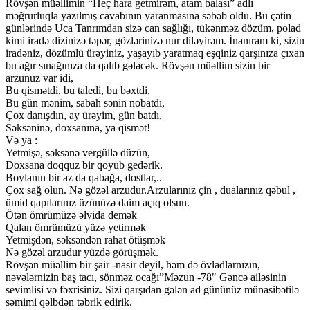
Rövşən müəllimin “Heç hara getmirəm, atam balası” adlı
məğrurluqla yazılmış cavabının yaranmasına səbəb oldu. Bu çətin
günlərində Uca Tanrımdan sizə can sağlığı, tükənməz dözüm, polad
kimi iradə dizinizə təpər, gözlərinizə nur diləyirəm. İnanıram ki, sizin
iradəniz, dözümlü ürəyiniz, yaşayıb yaratmaq eşqiniz qarşınıza çıxan
bu ağır sınağınıza da qalıb gələcək. Rövşən müəllim sizin bir
arzunuz var idi,
Bu qismətdi, bu taledi, bu bəxtdi,
Bu gün mənim, sabah sənin nobatdı,
Çox danışdın, ay ürəyim, gün batdı,
Səksəninə, doxsanına, ya qismət!
Və ya :
Yetmişə, səksənə vergüllə düzün,
Doxsana doqquz bir qoyub gedərik.
Boylanın bir az da qabağa, dostlar,..
Çox sağ olun. Nə gözəl arzudur.Arzularınız çin , dualarınız qəbul ,
ümid qapılarınız üzünüzə daim açıq olsun.
Ötən ömrümüzə əlvida demək
Qalan ömrümüzü yüzə yetirmək
Yetmişdən, səksəndən rahat ötüşmək
Nə gözəl arzudur yüzdə görüşmək.
Rövşən müəllim bir şair -nasir deyil, həm də övladlarnızın,
nəvələrnizin baş tacı, sönməz ocağı”Məzun -78″ Gəncə ailəsinin
sevimlisi və fəxrisiniz. Sizi qarşıdan gələn ad gününüz münasibətilə
səmimi qəlbdən təbrik edirik.