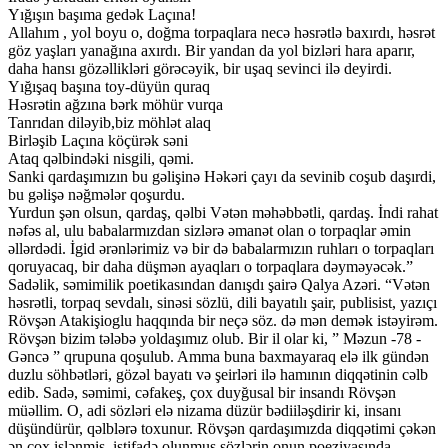
Yığışın başıma gedək Laçına!
Allahım , yol boyu o, doğma torpaqlara necə həsrətlə baxırdı, həsrət
göz yaşları yanağına axırdı. Bir yandan da yol bizləri hara aparır,
daha hansı gözəllikləri görəcəyik, bir uşaq sevinci ilə deyirdi.
Yığışaq başına toy-düyün quraq
Həsrətin ağzına bərk möhür vurqa
Tanrıdan diləyib,biz möhlət alaq
Birləşib Laçına köçürək səni
Ataq qəlbindəki nisgili, qəmi.
Sanki qardaşımızın bu gəlişinə Həkəri çayı da sevinib coşub daşırdi,
bu gəlişə nəğmələr qoşurdu.
Yurdun şən olsun, qardaş, qəlbi Vətən məhəbbətli, qardaş. İndi rahat
nəfəs al, ulu babalarmızdan sizlərə əmanət olan o torpaqlar əmin
əllərdədi. İgid ərənlərimiz və bir də babalarmızın ruhları o torpaqları
qoruyacaq, bir daha düşmən ayaqları o torpaqlara dəyməyəcək.”
Sadəlik, səmimilik poetikasından danışdı şairə Qalya Azəri. “Vətən
həsrətli, torpaq sevdalı, sinəsi sözlü, dili bayatılı şair, publisist, yazıçı
Rövşən Atakişioglu haqqında bir neçə söz. də mən demək istəyirəm.
Rövşən bizim tələbə yoldaşımız olub. Bir il olar ki, ” Məzun -78 -
Gəncə ” qrupuna qoşulub. Amma buna baxmayaraq elə ilk gündən
duzlu söhbətləri, gözəl bayatı və şeirləri ilə hamının diqqətinin cəlb
edib. Sadə, səmimi, cəfakeş, çox duyğusal bir insandı Rövşən
müəllim. O, adi sözləri elə nizama düzür bədiiləşdirir ki, insanı
düşündürür, qəlblərə toxunur. Rövşən qardaşımızda diqqətimi çəkən
ən çox işlənmiş, istifadə olunmuş sözlərin onun poeziyasında