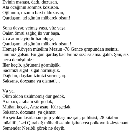
Evinin mənası, dadı, duzusan,
Ata ocağının sönməz közüsən.
Oğlunun, qızının bəxt ulduzusan,
Qardaşım, ad günün mübarek olsun!
Sona deyər, yetmiş yaşa, yüz yaşa,
Qalan ömrü sağlıq ilə vur başa.
Uca adın layiqdir hər alqışa,
Qardaşım, ad günün mübarek olsun !
Həmişə Rövşən müəllim Məzun -78 Gəncə qrupundan səsiniz,
ününüz gəlsin. Bu gün qardaş bacılarınız sizə salama. gəlib. Şair, siz
necə demişdiniz :
İllər keçib, görünəni görmüşük.
Sacımızı sığal -sığal hörmüşük.
Dağdan, daşdan izimizi sormuşuq.
Səksənə, doxsana ya qismət!…
Və ya.
Əlim əldən üzülməmiş dur gedək,
Arabacı, arabanı sür gedək,
Muğan keçək, Araz aşaq, Kür gedək,
Səksənə, doxsana, ya qismət.
Bu şeirdən təsirlənən qrup yoldaşımız şair, publisist, 28 kitabın
müəllifi, 1-ci Qarabağ müharibəsinin iştirakcısı polkovnik -leytenant
Səməndər Nəsibli görək nə deyib.