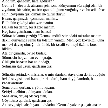
A qolum, qanadım, hara gedirsən?
Getmə ! – deyərək atasının şeir, sənət dünyasının söz aşiqi olan bir
ziyalının, bir şairin, nasirin qızı olduğunu vurğulayır və bu adla fəxr
edir, Rövşənin qızı olması ilə qürur duyur.
Baxın, qarşınızda, çəmənzar mənim,.
Bülbülün çəkdiyi ahu -zar mənim.
Dalğalı bu dəniz, bu Xəzər mənim,
Heç hara getmirəm, atam balası!
Şöhrət balamın yazdığı “Getmə” rədifli şeirindəki misralar mənim
daxili dünyamda sanki bir təlatüm yaratdı, Məni çox kövrəltdi. Ona
mənəvi dayaq olmağı, bir ümid, bir təsəlli verməyi özümə borc
bildim:
Ata bir çinardır, övlad budağı,
Sönməsin heç zaman evin çırağı.
Gülüşün bəzəsin hər an dodağı,
Solmasın gül üzün, qardaşım qızı!
Şöhrətin şeirindəki misralar, o misralardakı ataya olan dərin duyğulu
övlad sevgisi məni həm qürurlandırdı, həm duyğulandırdı, həm
kədərləndirdi:
Sona bibin qurban, a Şöhrət qızım,
Şeiriylə qəlbimə, dünyama dolan,
Sənə arxa, dayaq olacaq atan,
Göynətmə qəlbimi, qardaşım qızı!
Ata sevgisiylə alışıb yanan övladın “Getmə” yalvarışı , şair -nasir