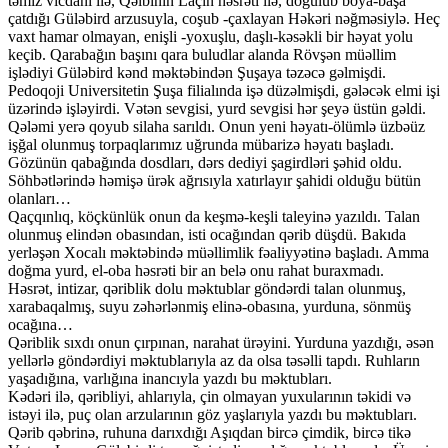
təmiz vicdanı ilə, Qəlbinin Laçın həsrəti ilə, doğulub boya-başa
çatdığı Güləbird arzusuyla, coşub -çaxlayan Həkəri nəğməsiylə. Heç
vaxt hamar olmayan, enişli -yoxuşlu, daşlı-kəsəkli bir həyat yolu
keçib. Qarabağın başını qara buludlar alanda Rövşən müəllim
işlədiyi Güləbird kənd məktəbindən Şuşaya təzəcə gəlmişdi.
Pedoqoji Universitetin Şuşa filialında işə düzəlmişdi, gələcək elmi işi
üzərində işləyirdi. Vətən sevgisi, yurd sevgisi hər şeyə üstün gəldi.
Qələmi yerə qoyub silaha sarıldı. Onun yeni həyatı-ölümlə üzbəüz
işğal olunmuş torpaqlarımız uğrunda mübarizə həyatı başladı.
Gözünün qabağında dosdları, dərs dediyi şagirdləri şəhid oldu.
Söhbətlərində həmişə ürək ağrısıyla xatırlayır şahidi olduğu bütün
olanları…
Qaçqınlıq, köçkünlük onun da keşmə-keşli taleyinə yazıldı. Talan
olunmuş elindən obasından, isti ocağından qərib düşdü. Bakıda
yerləşən Xocalı məktəbində müəllimlik fəaliyyətinə başladı. Amma
doğma yurd, el-oba həsrəti bir an belə onu rahat buraxmadı.
Həsrət, intizar, qəriblik dolu məktublar göndərdi talan olunmuş,
xarabaqalmış, suyu zəhərlənmiş elinə-obasına, yurduna, sönmüş
ocağına…
Qəriblik sıxdı onun çırpınan, narahat ürəyini. Yurduna yazdığı, əsən
yellərlə göndərdiyi məktublarıyla az da olsa təsəlli tapdı. Ruhların
yaşadığına, varlığına inancıyla yazdı bu məktubları.
Kədəri ilə, qəribliyi, ahlarıyla, çin olmayan yuxularının təkidi və
istəyi ilə, puç olan arzularının göz yaşlarıyla yazdı bu məktubları.
Qərib qəbrinə, ruhuna darıxdığı Aşıqdan bircə çimdik, bircə tikə