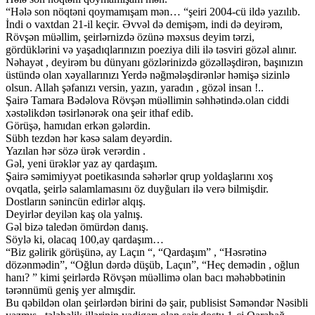
“Hələ son nöqtəni qoymamışam mən… “şeiri 2004-cü ildə yazılıb.
İndi o vaxtdan 21-il keçir. Əvvəl də demişəm, indi də deyirəm,
Rövşən müəllim, şeirlərnizdə özünə məxsus deyim tərzi,
gördüklərini və yaşadıqlarınızın poeziya dili ilə təsviri gözəl alınır.
Nəhayət , deyirəm bu dünyanı gözlərinizdə gözəlləşdirən, başınızın
üstündə olan xəyallarınızı Yerdə nəğmələşdirənlər həmişə sizinlə
olsun. Allah şəfanızı versin, yazın, yaradın , gözəl insan !..
Şairə Tamara Bədəlova Rövşən müəllimin səhhətində.olan ciddi
xəstəlikdən təsirlənərək ona şeir ithaf edib.
Görüşə, hamıdan erkən gələrdin.
Sübh tezdən hər kəsə salam deyərdin.
Yazılan hər sözə ürək verərdin .
Gəl, yeni ürəklər yaz ay qardaşım.
Şairə səmimiyyət poetikasında səhərlər qrup yoldaşlarını xoş
ovqatla, şeirlə salamlamasını öz duyğuları ilə verə bilmişdir.
Dostların sənincün edirlər alqış.
Deyirlər deyilən kaş ola yalnış.
Gəl bizə taledən ömürdən danış.
Söylə ki, olacaq 100,ay qardaşım…
“Biz gəlirik görüşünə, ay Laçın “, “Qardaşım” , “Həsrətinə
dözənmədin”, “Oğlun dərdə düşüb, Laçın”, “Heç demədin , oğlun
hanı? ” kimi şeirlərdə Rövşən müəllimə olan bacı məhəbbətinin
tərənnümü geniş yer almışdir.
Bu qəbildən olan şeirlərdən birini də şair, publisist Səməndər Nəsibli