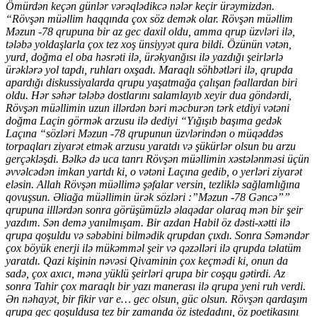
Ömürdən keçən günlər vərəqlədikcə nələr keçir ürəymizdən.
“Rövşən müəllim haqqında çox söz demək olar. Rövşən müəllim
Məzun -78 qrupuna bir az gec daxil oldu, amma qrup üzvləri ilə,
tələbə yoldaşlarla çox tez xoş ünsiyyət qura bildi. Özünün vətən,
yurd, doğma el oba həsrəti ilə, ürəkyanğısı ilə yazdığı şeirlərlə
ürəklərə yol tapdı, ruhları oxşadı. Maraqlı söhbətləri ilə, qrupda
apardığı diskussiyalarda qrupu yaşatmağa çalışan fəallardan biri
oldu. Hər səhər tələbə dostlarını salamlayıb xeyir dua göndərdi,
Rövşən müəllimin uzun illərdən bəri məcburən tərk etdiyi vətəni
doğma Laçin görmək arzusu ilə dediyi “Yığışıb başıma gedək
Laçına “sözləri Məzun -78 qrupunun üzvlərindən o müqəddəs
torpaqları ziyarət etmək arzusu yaratdı və şükürlər olsun bu arzu
gerçəkləşdi. Bəlkə də uca tanrı Rövşən müəllimin xəstələnməsi üçün
əvvəlcədən imkan yartdı ki, o vətəni Laçına gedib, o yerləri ziyarət
eləsin. Allah Rövşən müəllimə şəfalar versin, tezliklə sağlamlığına
qovuşsun. Əliağa müəllimin ürək sözləri :”Məzun -78 Gəncə””
qrupuna illlərdən sonra görüşümüzlə əlaqədar olaraq mən bir şeir
yazdım. Sən demə yanılmışam. Bir azdan Habil öz dəsti-xətti ilə
qrupa qoşuldu və səbəbini bilmədik qrupdan çıxdı. Sonra Səməndər
çox böyük enerji ilə mükəmməl şeir və qəzəlləri ilə qrupda təlatüm
yaratdı. Qazi kişinin nəvəsi Qivaminin çox keçmədi ki, onun da
sadə, çox axıcı, məna yüklü şeirləri qrupa bir coşqu gətirdi. Az
sonra Tahir çox maraqlı bir yazı manerası ilə qrupa yeni ruh verdi.
Ən nəhayət, bir fikir var e… gec olsun, güc olsun. Rövşən qardaşım
qrupa gec qoşuldusa tez bir zamanda öz istedadını, öz poetikasını