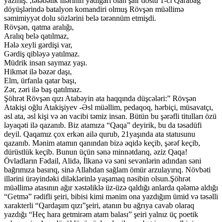
yazmış. ,tələbəlik illərinin yadigarı olan şair dostu 1-ci Qarabağ
döyüşlərində batalyon komandiri olmuş Rövşən müəllimə
səmimiyyət dolu sözlərini belə tərənnüm etmişdi.
Rövşən, qatma aralığı,
Aralıq belə qatılmaz,
Hələ xeyli gərdişi var,
Gərdiş qibləyə yatılmaz.
Müdrik insan saymaz yaşı.
Hikmət ilə bəzər daşı,
Elm, ürfanla qatar başı,
Zər, zəri ilə baş qatılmaz.
Şöhrət Rövşən qızı Atabəyin ata haqqında düşcələri:” Rövşən
Atakişi oğlu Atakişiyev -Əsl müəllim, pedaqoq, hərbiçi, müsavatçı,
əsl ata, əsl kişi və ən vacibi təmiz insan. Bütün bu şərəfli titulları özü
ləyaqəti ilə qazanıb. Biz atamıza “Qaqa” deyirik, bu da təsadüfi
deyil. Qaqamız çox erkən ailə qurub, 21yaşında ata statusunu
qazanıb. Mənim atamın qanından bizə əqidə keçib, şərəf keçib,
dürüstlük keçib. Bunun üçün sənə minnətdarıq, əziz Qaqa!
Övladların Fədail, Alidə, İlkanə və səni sevənlərin adından səni
bağrımıza basırıq, sinə Allahdan sağlam ömür arzulayırıq. Növbəti
illərini ürəyindəki diləklərinlə yaşamaq nəsibin olsun.Şöhrət
müəllimə atasının ağır xəstəliklə üz-üzə qaldığı anlarda qələmə aldığı
“Getmə” rədifli şeiri, bibisi kimi mənim ona yazdığım ümid və təsəlli
xarakterli “Qardaşım qızı”şeiri, atanın bu ağrıya cavab olaraq
yazdığı “Heç hara getmirəm atam balası” şeiri yalnız üç poetik