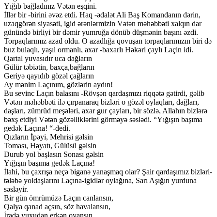
Yığıb bağladınız Vətən eşqini.
İllər bir -birini əvəz etdi. Haq -ədalət Ali Baş Komandanın dərin,
uzaqgörən siyasəti, igid ərənlərmizin Vətən məhəbbəti xalqın dar
günündə birliyi bir dəmir yumruğa dönüb düşmənin başını əzdi.
Torpaqlarımız azad oldu. O azadlığa qovuşan torpaqlarımızın biri də
buz bulaqlı, yaşıl ormanlı, axar -baxarlı Həkəri çaylı Laçin idi.
Qartal yuvasıdır uca dağların
Gülür təbiətin, baxça,bağların
Geriyə qayıdıb gözəl çağların
Ay mənim Laçınım, gözlərin aydın!
Bu sevinc Laçın balasını -Rövşən qardaşmızı riqqətə gətirdi, gəlib
Vətən məhəbbəti ilə çırpanaraq bizləri o gözəl oylaqları, dağları,
daşları, zümrüd meşələri, axar gur çayları, bir sözlə, Allahın bizlərə
bəxş etdiyi Vətən gözəlliklərini görməyə səslədi. “Yığışın başıma
gedək Laçına! “-dedi.
Qızların İpəyi, Mehrisi gəlsin
Toması, Həyatı, Gülüsü gəlsin
Durub yol başlasın Sonası gəlsin
Yığışın başıma gedək Laçına!
İlahi, bu çaxrışa neçə biganə yanaşmaq olar? Şair qardaşımız bizləri-
tələbə yoldaşlarını Laçına-igidlər oylağına, Sarı Aşığın yurduna
səsləyir.
Bir gün ömrümüzə Laçın canlansın,
Qalya qanad açsın, söz havalansın,
İradə yuxudan erkən oyansın