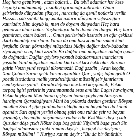
Heç hara getmirəm , atam balası!… Bu təbli adamlar hər kəsə
keçmişi unutmamağı , mərdliyi qorumağı xatırladır. Onun
şeirlərində dünyadan şikayət , narazılıq da qəmli notlarla verilir.
Həssas qəlb sahibi haqq ədalət axtarır dünyanın vəfasızlığını
xatırladır. Kim doyub ki, mən də doyam dünyadan Heç hara
getmirəm atam balası Yaşlandıqca bala dönür bu dünya, Heç hara
getmirəm, atam balas! … Onun şeirlərində həsrətin ən ağır çəkiləsi
dərd olmadığı xatırlanır. Yurdu da ona həsrət qalan sakini kimi
fərqlidir. Onun görmədiyi müqəddəs bildiyi dağlar dədə-babadan
ziyarətgah ocaq kimi əzizdir. Bu dağlar ona müqəddəs olduğu qədər
də doğmadır. Dağlar göylərə yaxındı babalarmızın inanclarını
yaşadır. Yurd müqəddəs məkan kimi ürəklərə həkk olur. Burada
şairin Vətən yurd sevgisi tükənməzdi. Dağ gəzdin , Aran keçdin,
Xan Çoban Saran getdi Yarını apardılar Qar , yağış tufan getdi O
poetik istedadına malik yaradıcılığında müxtəlif şeir janırlarını
cəmləşdirən şairdi. Yaradıcılığında məcburi köçgünlük, Vətən
torpaq itgisi şerlərinin yaranmasında əsas amildir. Laçın havalıyam,
Vətən haylıyam Mən harda qışlayım harda yaylayım Soruşsan
haralıyam Qaradağlıyam Məni bu yollarda dərdim gəzdirir Rövşən
müəllim Sarı Aşığın yurdundan olduğu üçünı bayatıları da könül
açandır. Sarı aşığın yerlisi olmaq şairi onu ruhda şeir və bayatı
yazmağa, duymağa, düşünməyə vadar edir. Kəkliklər daşa çıxdı
Quzular döşə çıxdı Nökər başı boş gördü Yüyürdü başa çıxdı Siz
həqiqət adamısınız çünki zaman dəyişir , həqiqət isə dəyişmir,
Rövşən müəllim! ” Nuriyyə xanım deyir :”Bu da bir ömürdür.