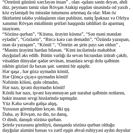
“Ömrünü gününü xərcləyən insan” , olan -qalanı sənin deyən, əhdi
düz, peymanı təmiz olan Rövşən Atakişi eşqdən sinəsində od yaxıb ,
köz eyləmişdi bu misralar tutumunu artırmaq da olar. Mən öz
fikirlərimi tələbə yoldaşlarım olan publisist, natiq İpəknaz və Ofelya
xanımın Rövşən müəllimin şeirləri haqqında təhlilləri ilə aparmaq
istəyirəm.
“Sözünə qurban”, “Küsmə, ürəyim küsmə”, “Sən məni məndən
eylədin”, “Gözlərin”, “Bircə kərə can demədin”, “Özündə yazıqsan,
mən də yazıqam”, “Könül “, “Ömrün ən şirin payı sən oldun” ,
“Mənim ürəyimi hardan biləsən. “Kimi incilərində məhəbbət
duyğularİ əks edilb. Bütün varlığı ilə sevən hicrandan iztirab çəkib,
vüsaldan dünyalar qədər sevinən, insanlara sevgi dolu qəlbinin
nikbin gözləri ilə baxan şair. səmimi bir aşiqdir.
Hər qaşa , hər gözə uymadın könül,
Hər Qönçə çiçəyə qıymadın könül!
Nəfsinin köləsi, qulu olmadın,
Hər nazı, işvəni duymadın könül!
Könlü hər nazı, işvəni bəyənməyən şair narahat qəlbinin notlarını,
bakir insanın sevgi hisslərində tapmışdır.
Yüz Kəbə səvabı gəlişə alqış,
Yuxusun görmüşdüm keçən. ilki qış
Daha, ay Rövşən, nə din, nə danış,
O dindi, danışdı sözünə qurban.
Şeirdə yuxusunu gördüyü, danışanda sözünə qurban olduğu
duyğular aləmini həssas və zərif eşqin əhval-ruhiyyəsi aydın duyulur