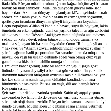
ifadəsidir. Rövşən müəllim ruhun ağrısını kağıza köçürməyi bacaran
böyük bir ürək sahibidir . Müəllifin dünyadan gileyni sətir- sətir
bəyan edən “Axı, mən dünyaya neyləmişəm ki?… “şeirindəki sualı
sadəcə bir insanın yox, bütöv bir nəslin vaxtsız ağaran saçlarının,
qəribsəyən insanların dünyadan gileyli taleyinin acı fəryadıdır.
Laçın torpağının -Güləbird kəndinin havası, suyu ilə böyüyən, lakin
ömrünün ən erkən çağında -cəmi on yaşında taleyin ən ağır zərbəsini
alan -anasını itirən Rövşən Atakişiyev yaradıcılığında ana mövzusu
sadəcə bir xatirə deyil, ruhun bitməyən monoloqu, zamana və
məkana sığmayan bir həsrətin fəryadıdır. Onun “Ruhu gileyli anam
” hekayəsi və “Anamla xəyali söhbətlərimdən -cavabsız suallar! ”
şeiri bu ağrının bədii pasportudur. Bu sarsıdıcı, həm də müqəddəs
mövzu -on yaşlı bir uşağın qəlbində əbədi yara olmuş otuz yaşlı
gənc bir ana itkisi-bədii təhlilin onurğa sütunudur.
Cəmi otuz bahar görmüş gənc bir ananın on yaşlı uşağın gözü
önündə dünyasını dəyişdiyi o bədbəxt gün və müəllifin yetkinlik
dövrünün təfəkkürü birləşərək oxucunu sarsıdır. Hekayəni oxuyan
hər kəs sətirlər arasında Laçının Güləbird kəndində dumana
bürünmüş bir səs eşidir. Bu səs. on yaşlı, dili ana haraylı körpə
Rövşənin səsidir.
Şeir xəyali bir dialoq üzərində qurulub. Şairin ağsaqqal yaşının
zirvəsindən boylanıb hələ də özünü on yaşlı uşaq kimi hiss etməsi
şeirin psixoloji dramatizmidir. Rövşən üçün zaman anasının öldüyü
gündə dayanıb. Müəllif soruşur, qəlbinin səsini anasına yetirmək
istəyir, lakin cavab əvəzinə yalnız sükutun əks-sədası