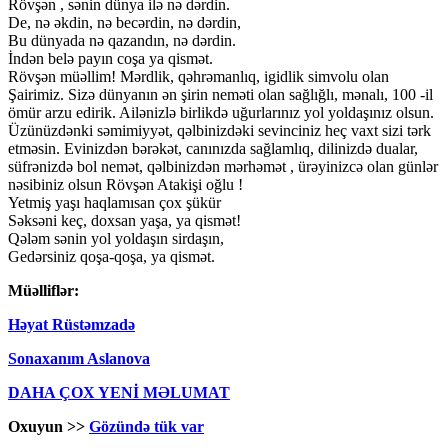
Rövşən , sənin dünya ilə nə dərdin.
De, nə əkdin, nə becərdin, nə dərdin,
Bu dünyada nə qazandın, nə dərdin.
İndən belə payın coşa ya qismət.
Rövşən müəllim! Mərdlik, qəhrəmanlıq, igidlik simvolu olan
Şairimiz. Sizə dünyanın ən şirin neməti olan sağlığlı, mənalı, 100 -il
ömür arzu edirik. Ailənizlə birlikdə uğurlarınız yol yoldaşınız olsun.
Üzünüzdənki səmimiyyət, qəlbinizdəki sevinciniz heç vaxt sizi tərk
etməsin. Evinizdən bərəkət, canınızda sağlamlıq, dilinizdə dualar,
süfrənizdə bol nemət, qəlbinizdən mərhəmət , ürəyinizcə olan günlər
nəsibiniz olsun Rövşən Atakişi oğlu !
Yetmiş yaşı haqlamısan çox şükür
Səksəni keç, doxsan yaşa, ya qismət!
Qələm sənin yol yoldaşın sirdaşın,
Gedərsiniz qoşa-qoşa, ya qismət.
Müəlliflər:
Həyat Rüstəmzadə
Sonaxanım Aslanova
DAHA ÇOX YENİ MƏLUMAT
Oxuyun >>
Gözündə tük var