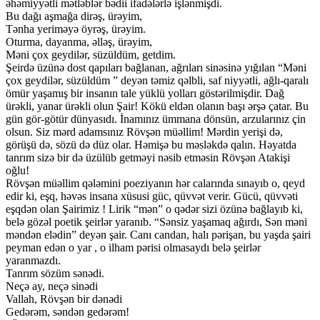
əhəmiyyətli mətləblər bədii ifadələrlə işlənmişdi.
Bu dağı aşmağa dirəş, ürəyim,
Tənha yeriməyə öyrəş, ürəyim.
Oturma, dayanma, əlləş, ürəyim,
Məni çox geydilər, süzüldüm, getdim.
Şeirdə üzünə dost qapıları bağlanan, ağrıları sinəsinə yığılan “Məni
çox geydilər, süzüldüm ” deyən təmiz qəlbli, saf niyyətli, ağlı-qaralı
ömür yaşamış bir insanın tale yüklü yolları göstərilmişdir. Dağ
ürəkli, yanar ürəkli olun Şair! Kökü eldən olanın başı ərşə çatar. Bu
gün gör-götür dünyasıdı. İnamınız ümmana dönsün, arzularınız çin
olsun. Siz mərd adamsınız Rövşən müəllim! Mərdin yerişi də,
görüşü də, sözü də düz olar. Həmişə bu məsləkdə qalın. Həyatda
tanrım sizə bir də üzülüb getməyi nəsib etməsin Rövşən Atakişi
oğlu!
Rövşən müəllim qələmini poeziyanın hər calarında sınayıb o, qeyd
edir ki, eşq, həvəs insana xüsusi güc, qüvvət verir. Gücü, qüvvəti
eşqdən olan Şairimiz ! Lirik “mən” o qədər sizi özünə bağlayıb ki,
belə gözəl poetik şeirlər yaranıb. “Sənsiz yaşamaq ağırdı, Sən məni
məndən elədin” deyən şair. Canı candan, halı pərişan, bu yaşda şairi
peyman edən o yar , o ilham pərisi olmasaydı belə şeirlər
yaranmazdı.
Tanrım sözüm sənədi.
Neçə ay, neçə sinədi
Vallah, Rövşən bir dənədi
Gedərəm, səndən gedərəm!