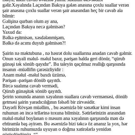
gəlir.Xəyalında Laçından Bakıya gələn anasına çoxlu suallar verən
şair anasına çoxlu suallar verən şair anasından heç bir cavab ala
bilmir:
Gəlişinə qurban olum ay ana,
Laçından Bakıya necə gəlmisən?
Yaxud da:
Bəlkə eşitmisən, xəsdələnmişəm,
Bəlkə də acımı duyub gəlmisən?!
Şairin nə məktubuna , nə həsrət dolu suallarına anadan cavab gəlmir.
Onun xəyali məlul- məlul baxır, pərişan halda geri dönür, “qürub
günəşi tək sönüb qayıdır”. Bu taleyin qaçılmaz reallığı qarşısında
insanın -müəllifin çarəsizliyidir :
Anam məlul -məlul baxdı üzümə,
Pərişan -pərişan dönüb qayıtdı.
Bircə sualıma cavab vermədi,
Qürub günəşitək sönüb qayıtdı.
Şeirin sonunda ananın xəyalının suallara cavab verməməsi, dönüb
getməsi şairin yaradıcılığının fəlsəfi bir zirvəsidir.
Dəyərli Rövşən müəllim, , bu əsərnizlə bir sənətkar kimi insan
ruhunun ən incə tellərinə toxuna bilmisiz. Sətirlərinizin arasından
məlul-məlul boylanan o məsum ana xəyalının qarşısında mən də
ehtiramla baş əyirəm. Bu əsərnizlə bizi təkcə öz ananız la yox, hər
birimizin ruhumuzda uyuyan o doğma xatirələrlə yenidən
görüşdürdünüz. “”