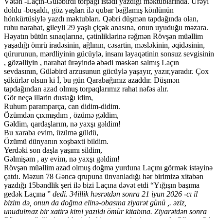
Vətən -Laçın-Güləbirdi torpağı istədi yazdığı məktublarında. Ürəyi
doldu -boşaldı, göz yaşları ilə qubar bağlamış könlünün
hönkürtüsiylə yazdı məktubları. Qəbri düşmən tapdağında olan,
ruhu narahat, gileyli 29 yaşlı çiçək anasına, onun uyuduğu məzara.
Həyatın bütün sınaqlarına, çətinliklərinə rəğmən Rövşən müəllim
yaşadığı ömrü iradəsinin, ağlının, cəsartin, məsləkinin, əqidəsinin,
qürurunun, mərdliyinin gücüylə, insanı ləyaqətinin sonsuz sevgisinin
, gözəlliyin , narahat ürəyində əbədi məskən salmış Laçın
sevdasının, Güləbird arzusunun gücüylə yaşayır, yazır,yaradır. Çox
şükürlər olsun ki İ, bu gün Qarabağımız azaddır. Düşmən
tapdağından azad olmuş torpaqlarımız rahat nəfəs alır.
Gör neçə illərin dustağı idim,
Ruhum paramparça, can didim-didim.
Özümdən çıxmışdım , özümə gəldim,
Gəldim, qardaşlarım, nə yaxşı gəldim!
Bu xaraba evim, üzümə güldü,
Özümü dünyanın xoşbəxti bildim.
Yerdəki son daşla yaşımı sildim,
Gəlmişəm , ay evim, nə yaxşı gəldim!
Rövşən müəllim azad olmuş doğma yurduna Laçını görmək istəyinə
çatdı. Məzun 78 Gəncə qrupuna ünvanladığı hər birimizə xitabən
yazdığı 15bəndlik şeri ilə bizi Laçına dəvət etdi “Yığışın başıma
gedək Laçına ”
dedi. 34illik həsrətdən sonra 21 iyun 2026 -cı il
bizim də, onun da doğma elinə-obasına ziyarət günü ,. əziz,
unudulmaz bir xatirə kimi yazıldı ömür kitabına. Ziyarətdən sonra