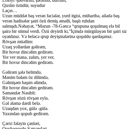
Lölöyi -şəhvarım, şərəfinə, dürrüm,
Qızılın özüdür, suyudur
Laçın…
Uzun müddət baş verən faciələr, yurd itgisi, müharibə, ailədə baş
verən hadisələr şairi özü demiş əməlli, başlı ruhdan
salmışdı.Nəhayət, “Məzun -78-Gəncə “qrupuna qoşulmaq elə bil
şairə bir stimul verdi. Özü deyirdi ki,”İçimdə mürgüləyən bir şairi siz
oyatdınız. Və beləcə qrup deyişmələrinə qoşuldu qardaşımız.
Rövşən müəllim:
Uzaq yollardan gəlirəm,
Bir hovur dincəlim gedirəm.
Yer ver mənə, zalım, yer ver,
Bir hovur dincəlim gedirəm.
Gəlirəm şələ belimdə,
Mənim bəlam öz dilimdə,
Gəlmişəm başım əlimdə,
Bir hovur dincəlim gedirəm.
Səməndər Nəsibli:
Rövşən sözü rövşən eylə,
Gəl ələmə dərdi belə.
Uzaqdan yox, gülə -gülə.
Yaxından qopub gedirəm.
Çərxi fələyin çənləri,
Qovhaqovdu Səməndəri.