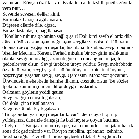
və burada Rövşən öz fikir və hissələrini canlı, təsirli, poetik zövqlə
verə bilir…
Sevəndə sevəsən dəlilər kimi,
Bir mələk baxışda ağıllanasan,
Düşəsən ellərdə dilə, ağıza,
Bir az dastanlaşıb, nağıllanasan.
“Könlünə ruhuna qələminə sağlıq şair! Dəli kimi sevib ellərdə dilə,
ağıza düşüb dastanlaşan, nağıllaşan sevgilər var olsun!. Dünyanı
dolanan sevgi yağışına düşənlər, tüstülənə -tüstülənə sevgi otağında
bişənlər.Məcnun, Kərəm, Fərhad misalını bir sevginin məhkumu
olanlar sevginin ucalığı, əzəməti gücü ilə qocalığından qaçıb
gedənlər var olsun. Sevgi ürəkdən ürəyə yoldur. Sevgi məhəbbətin
öz adı, ünvanı, sevgi yaşadır bütün dünyanı . kainatı, dünyanı ,
bəşəriyyəti yaşadan sevgİ, sevgi. Qardaşım, Məhəbbət qocalmır.
Ürəyindəki məhəbbətin həmişə ilhamlı, coşqulu olsun”Bu sözlər
İpəknaz xanımın şeirdən aldığı duyğu hissləridir.
Qalxasan göylərin yeddi qatına,
Sevgi yağışına düşüb gələsən,
Od dola içinə tüstülənəsən
Sevgi ocağında bişib gələsən
“Bu qatardan yarımçıq düşənlərdə var” -dedi dəyərli qurup
yoldaşımız, danəndə danışığı ilə bizi heyrətə qoyan bacımız
Ofelya…. “Bu qatarı minməyə peşman olanlardı., . bu qatarı hələ ki
sona dək gedənlərdə var. Rövşən müəllim, qələminə, zehninə,
ürəyinə sağlıq. Gənclik illərinə qaytardın bizləri. Sevginin də