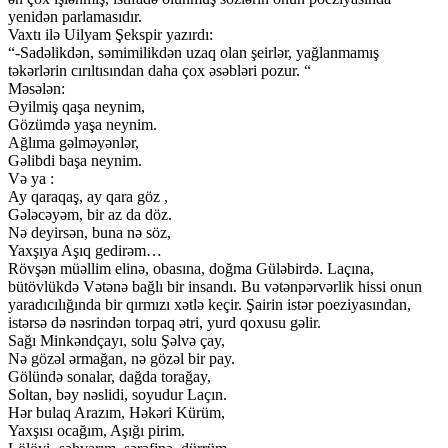
yenidən parlamasıdır.
Vaxtı ilə Uilyam Şekspir yazırdı:
“-Sadəlikdən, səmimilikdən uzaq olan şeirlər, yağlanmamış
təkərlərin cırıltısından daha çox əsəbləri pozur. “
Məsələn:
Əyilmiş qaşa neynim,
Gözümdə yaşa neynim.
Ağlıma gəlməyənlər,
Gəlibdi başa neynim.
Və ya :
Ay qaraqaş, ay qara göz ,
Gələcəyəm, bir az da döz.
Nə deyirsən, buna nə söz,
Yaxşıya Aşıq gedirəm…
Rövşən müəllim elinə, obasına, doğma Güləbirdə. Laçına,
bütövlükdə Vətənə bağlı bir insandı. Bu vətənpərvərlik hissi onun
yaradıcılığında bir qırmızı xətlə keçir. Şairin istər poeziyasından,
istərsə də nəsrindən torpaq ətri, yurd qoxusu gəlir.
Sağı Minkəndçayı, solu Şəlvə çay,
Nə gözəl ərmağan, nə gözəl bir pay.
Gölündə sonalar, dağda torağay,
Soltan, bəy nəslidi, soyudur Laçın.
Hər bulaq Arazım, Həkəri Kürüm,
Yaxşısı ocağım, Aşığı pirim.