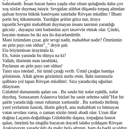
bəhrələnib. İnsan bəzən hansı yaşda olur olsun qulağında daha çox
xoş sözlər duymaq istəyir. Sevgidən söhbət düşəndə torpaq altından
qalxan boynu bükük bənövşəni xatırladır Rövşən müəllim ! İlham
pərin heç tükənməsin. Yazdığın şeirlər gözə nur, ürəyə
təpərdir.Sevgini məhəbbəti duymayan insanı tanrının yaratdığı
gücsüz , dayaqsız təni bədəndən ayrı təsəvvür etmək olar. Çünki,
həyatın mənası bu iki əza ilə dəyərləndirilir.
Məni özümdəm çıxar, gör sevgi nədir, məhəbbət nədir? Ömrümün
ən şirin payı sən oldun”_” deyir şair.
Elə böyümüsən ürəyimdə ki.
Eh, Sənin yanında bu dünya nə ki?
Vallah, illərimin mən tərəfdəki,
Paylanan ən şirin payı sən oldun!
Tanrı sizə istedad , bir ümid çırağı verib. Ümid çırağın həmişə
şölələnsin. Allah görən gözünüzü nurlu etsin. İlahi nurunuzla
qəlblərə yol tapan Rövşən müəllim!. Sizə yaradıcılıq uğurları
diləyirəm.
Güləbird dumanında qalan səs . Bu səsdə biz nələr eşitdik, nələr
duyduq. Sonaxanım Aslanova bizləri bu səsin sehrinə saldı”Hər bir
şairin yaradıcılığı onun ruhunun xəritəsidir . Bu xəritədə itirilmiş
yurd yerlərinin həsrəti, illərin gileyli, ana məhəbbəti və bitməyən
vətən sevdası varsa, o zaman sözün ömrü əbədi olur. Uzun illər
doğma Laçının-doğuldugu Güləbirdin daşına, torpağına həsrət
qalan, ömrünü bu nisgillə bəzəyən dəyərli tələbə yoldaşım Rövşən
Atakişiyevin yaradıcılığı da məhz belə ağrının, həm də bədii ucalığın