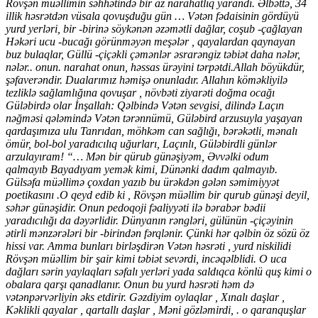
Rövşən müəllimin səhhətində bir az narahatlıq yarandı. Əlbəttə, 34
illik həsrətdən vüsala qovuşduğu gün … Vətən fədaisinin gördüyü
yurd yerləri, bir -birinə söykənən əzəmətli dağlar, coşub -çağlayan
Həkəri ucu -bucağı görünməyən meşələr , qayalardan qaynayan
buz bulaqlar, Güllü -çiçəkli çəmənlər əsrarəngiz təbiət daha nələr,
nələr.. onun. narahat onun, həssas ürəyini tərpətdi.Allah böyükdür,
şəfaverəndir. Dualarımız həmişə onunladır. Allahın köməkliyilə
tezliklə sağlamlığına qovuşar , növbəti ziyarəti doğma ocağı
Güləbirdə olar İnşallah: Qəlbində Vətən sevgisi, dilində Laçın
nəğməsi qələmində Vətən tərənnümü, Güləbird arzusuyla yaşayan
qardaşımıza ulu Tanrıdan, möhkəm can sağlığı, bərəkətli, mənalı
ömür, bol-bol yaradıcılıq uğurları, Laçınlı, Güləbirdli günlər
arzulayıram! “… Mən bir qürub günəşiyəm, Əvvəlki odum
qalmayıb Bayadıyam yemək kimi, Dünənki dadım qalmayıb.
Gülsəfa müəllimə çoxdan yazıb bu ürəkdən gələn səmimiyyət
poetikasını .O qeyd edib ki , Rövşən müəllim bir qurub günəşi deyil,
səhər günəşidir. Onun pedoqoji fəaliyyəti ilə bərabər bədii
yaradıcılığı da dəyərlidir. Dünyanın rəngləri, gülünün -çiçəyinin
ətirli mənzərələri bir -birindən fərqlənir. Çünki hər qəlbin öz sözü öz
hissi var. Amma bunları birləşdirən Vətən həsrəti , yurd niskilidi
Rövşən müəllim bir şair kimi təbiət sevərdi, incəqəlblidi. O uca
dağları sərin yaylaqları səfalı yerləri yada saldıqca könlü quş kimi o
obalara qarşı qanadlanır. Onun bu yurd həsrəti həm də
vətənpərvərliyin əks etdirir. Gəzdiyim oylaqlar , Xınalı daşlar ,
Kəklikli qayalar , qartallı daşlar , Məni gözləmirdi, . o qaranquşlar