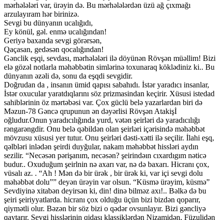
mərhələləri var, ürəyin də. Bu mərhələlərdən üzü ağ çıxmağı
arzulayıram hər birinizə.
Sevgi bu dünyanın ucalığıdı,
Ey könül, gəl. enmə ucalığından!
Geriyə baxanda sevgi görərsən,
Qaçasan, gedəsən qocalığından!
Gənclik eşqi, sevdası, mərhələləri ilə döyünən Rövşən müəllim! Bizi
elə gözəl notlarla məhəbbətin simlərinə toxunaraq köklədiniz ki.. Bu
dünyanın əzəli də, sonu da eşqdi sevgidir.
Doğrudan da , insanın ümid qapısı sabahıdı. İstər yaradıcı insanlar,
İstər oxucular yaratdıqlarını söz prizmasindan keçirir. Xüsusi istedad
sahiblərinin öz mərtəbəsi var. Çox güclü belə yazarlardan biri də
Məzun-78 Gəncə qrupunun ən dəyərlisi Rövşən Atakişİ
oğludur.Onun yaradıcılığında yurd, vətən şeirləri də yaradıcılığı
rəngarəngdir. Onu belə qəbildən olan şeirləri içərisində məhəbbət
mövzusu xüsusi yer tutur. Onu şeirləri dəsti-xətti ilə seçilir. İlahi eşq,
qəlbləri inlədən şeirdi duyğular, nakam məhəbbət hissləri aydın
sezilir. “Necəsən pərişanım, necəsən? şeirindəın cıxardıgım nəticə
budur.. Oxuduğum şeirlnin nə axarı var, nə də baxarı. Hicranı çox,
vüsalı az. . “Ah ! Mən də bir ürək , bir ürək ki, var içi sevgi dolu
məhəbbət dolu”” deyən ürəyin var olsun. “Küsmə ürəyim, küsmə”
Sevdiyinə xitabən deyirsən ki, din! dinə bilməz axı!.. Bəlkə də bu
şeiri şeiriyyatlarda. hicranı çox olduğu üçün bizi bizdən qoparır,
qiymətli olur. Bəzən bir söz bizi o qədər ovsunlayır. Bizi gəncliyə
qaytarır. Sevgi hisslərinin qidası klassiklərdən Nizamidən, Füzulidən