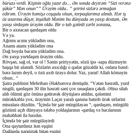
büruzə verdi. Kişinin oğlu yazır də… Ən sonda deyirəm “Sizi verənə
şükür” Mən onun”” Ürəyim oldu.. ” şeirini sizlərə ərmağan
edirəm. Ürəyin həmişə coşqulu olsun, torpaqlarımız alındı. Hər iş
öz axarına düşər, inşallah Mənim bu dünyada ən yaxşı dostum, Ən
yaxşı sirdaşım ürəyim oldu. Bir o tab gətirdi zərbi
zoruma,
Bir o axıracan qardaşım oldu
Və ya.
Ağrımı acımı yüklədim ona,
Anamı atamı yüklədim ona
Dağ boyda bacımı yüklədim ona.
Ən yaxşı yurtdaşım ürəyim oldu.
Rövşən, sağ ol, var ol ! Sənin şeiriyyətin, sözü ipə -sapa düzməyin
başqa bir aləmdi. Sözlərin axıcılığı o qədər gözəldir ki, onlara bənd-
bərə lazım deyil, o özü axıb ürəyə dolur. Yaz, yarat! Allah köməyin
olsun.. “
Şairə publisist Mehriban Ələkbərova demişdir. “Vətən həsrətli, yurd
nisgili, qardaşım 30 ilin həsrəti səni çox sınaqlara çəkdi. Əlinə silah
alıb ölümü göz önünə gətirərək döyüşlərə atıldın, qələmini
mürəkkəblə yox, ürəyinin Laçın yaralı qanına batırıb ürək sirlərini
misralara düzdün. “İçində bir şair mürgüləyən “, qardaşım, mürgülü
gözünü açıb dünyaya tələbə yoldaşlarının -qardaş və bacılarının
məhəbbəti ilə baxdın.
İçimdə bir şair mürgüləyirdi
Ona qaytardınız itən eşqini
Dağlarda nərgiztək bitən eşqini