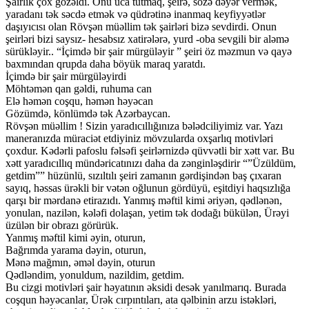
Şairlik çox gözəldi. Onu uca tutmaq, şeirə, sözə dəyər vermək,
yaradanı tək səcdə etmək və qüdrətinə inanmaq keyfiyyətlər
daşıyıcısı olan Rövşən müəllim tək şairləri bizə sevdirdi. Onun
şeirləri bizi saysız- hesabsız xatirələrə, yurd -oba sevgili bir aləmə
sürükləyir.. “İçimdə bir şair mürgüləyir ” şeiri öz məzmun və qayə
baxmından qrupda daha böyük maraq yaratdı.
İçimdə bir şair mürgüləyirdi
Möhtəmən qan gəldi, ruhuma can
Elə həmən coşqu, həmən həyəcan
Gözümdə, könlümdə tək Azərbaycan.
Rövşən müəllim ! Sizin yaradıcıllığınıza bələdciliyimiz var. Yazı
maneranızda müraciət etdiyiniz mövzularda oxşarlıq motivləri
çoxdur. Kədərli pafoslu fəlsəfi şeirlərnizdə qüvvətli bir xətt var. Bu
xətt yaradıcıllıq mündəricatınızı daha da zənginləşdirir “”Üzüldüm,
getdim”” hüzünlü, sızıltılı şeiri zamanın gərdişindən baş çıxaran
sayıq, həssas ürəkli bir vətən oğlunun gördüyü, eşitdiyi haqsızlığa
qarşı bir mərdanə etirazıdı. Yanmış məftil kimi əriyən, qədlənən,
yonulan, nazilən, kələfi dolaşan, yetim tək dodağı bükülən, Ürəyi
üzülən bir obrazı görürük.
Yanmış məftil kimi əyin, oturun,
Bağrımda yarama dəyin, oturun,
Mənə mağmın, əməl dəyin, oturun
Qədləndim, yonuldum, nazildim, getdim.
Bu cizgi motivləri şair həyatının əksidi desək yanılmarıq. Burada
coşqun həyəcanlar, Ürək cırpıntıları, ata qəlbinin arzu istəkləri,