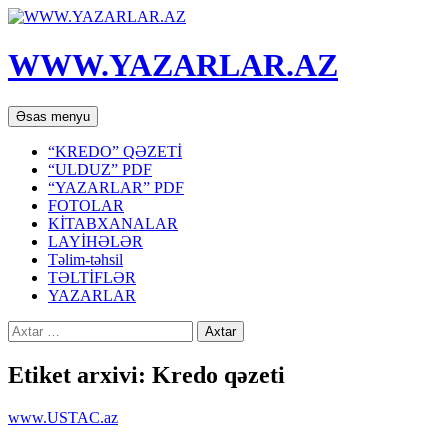
WWW.YAZARLAR.AZ
Axtar
Mühtəviyyata
Əsas menyu
keç
“KREDO” QƏZETİ
“ULDUZ” PDF
“YAZARLAR” PDF
FOTOLAR
KİTABXANALAR
LAYİHƏLƏR
Təlim-təhsil
TƏLTİFLƏR
YAZARLAR
Axtarış:
Etiket arxivi: Kredo qəzeti
www.USTAC.az