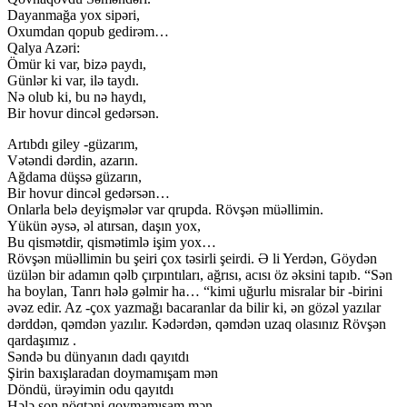
Dayanmağa yox sipəri,
Oxumdan qopub gedirəm…
Qalya Azəri:
Ömür ki var, bizə paydı,
Günlər ki var, ilə taydı.
Nə olub ki, bu nə haydı,
Bir hovur dincəl gedərsən.
Artıbdı giley -güzarım,
Vətəndi dərdin, azarın.
Ağdama düşsə güzarın,
Bir hovur dincəl gedərsən…
Onlarla belə deyişmələr var qrupda. Rövşən müəllimin.
Yükün əysə, əl atırsan, daşın yox,
Bu qismətdir, qismətimlə işim yox…
Rövşən müəllimin bu şeiri çox təsirli şeirdi. Ə li Yerdən, Göydən
üzülən bir adamın qəlb çırpıntıları, ağrısı, acısı öz əksini tapıb. “Sən
ha boylan, Tanrı hələ gəlmir ha… “kimi uğurlu misralar bir -birini
əvəz edir. Az -çox yazmağı bacaranlar da bilir ki, ən gözəl yazılar
dərddən, qəmdən yazılır. Kədərdən, qəmdən uzaq olasınız Rövşən
qardaşımız .
Səndə bu dünyanın dadı qayıtdı
Şirin baxışlaradan doymamışam mən
Döndü, ürəyimin odu qayıtdı
Hələ son nöqtəni qoymamışam mən.