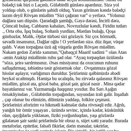
bələdçi tək bizi o Laçınlı, Güləbirdli günlərə apardınız. Sizə yol
yoldaşı olub, o günlərin şahidi olduq. Yaxın görünən kəndə bələdçi
lazım deyil Rövşən müəllim “Sizi çağıran var” o yerlərə. “Yolunuz
dağlara sarı düşsün. Qaradağlı şamlığı, Gəyə dərəsi, İncirli dərə,
Çömcəli bulaq, Cabbarın kahaları, Novruzlular kəndi, Firidin tutları
., Orta oba, İşıq bulaq, Soltanlı yurdları, Mərdan bulağı, Qoşa
günbəzlər, Məlik, Əjdər türbəsi sizi gözləyir. Siz çox hörmətli,
savadlı insansınız, Dağlar oğlu ! O yerlərdən sizə. düz ilqar, vüqar
qalıb. Vətən torpağına üzü ağ vüqarla gedin Rövşən müəllim.
Nakam gedən Zəridə xanımın,”Qabaqçıl Maarif xadimi ” olan Atan
-əmin Atakişi müəllimin ruhu şad olar. “Ayaq torpaqdan üzüləndə
“sözə, şeirə sarılrmısınız. Əsas missiyanız da oxucunun ruhunu
saflaşdırmaq, təbiətinə təsir göstərmək olur . Ovqatımıza gözəl
hisslər aşılayır, varlığımızı duruldur. Şeirləriniz qəlbimizdə əbədi
heykəl ucaltmışdı. Həmişə bu ucalıqda, bu zirvədə qalasınız Rövşən
müəllim, gözəl ata, gözəl baba, gözəl şair, gözəl nasir . Minə qədər
bayatılarınız var. Yazmamağa haqqınız yoxdur. Bu Sarı Aşığın
örnəkliyindən , Güləbirdin torpağından, suyundan irəli gəlir. İnşallah
, çap olunar bu elimizin, dilimizin yaddaşı, folklor çeşməsi.
Şeirlərinizi aforizim və hikmətli kəlmələr daha rövnəqli edir. Ağrılı,
yanğılı bir ömür yaşayan , üzündə sevinc, içində kədər, küskünlük
olan, qayğılarla yüklənən, fiziki yorğunluqdan, yaşı gözlərdə
gilələnən şair sanki şeirlərində bir obraz n, süjet xətti yaradır. Burada
metaforlar, epitetlər, fəlsəfi fikirlər, dərin mənalar, təkrirlər,