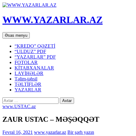
WWW.YAZARLAR.AZ
Axtar
Mühtəviyyata
Əsas menyu
keç
“KREDO” QƏZETİ
“ULDUZ” PDF
“YAZARLAR” PDF
FOTOLAR
KİTABXANALAR
LAYİHƏLƏR
Təlim-təhsil
TƏLTİFLƏR
YAZARLAR
Axtarış:
www.USTAC.az
ZAUR USTAC – MƏŞƏQQƏT
Fevral 16, 2021
www.yazarlar.az
Bir şərh yazın