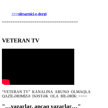
>>>siirsarnici-e-dergi
===================================
VETERAN TV
“VETERAN TV” KANALINA ABUNƏ OLMAQLA
QAZİLƏRIMİZƏ DƏSTƏK OLA BİLƏRİK: >>>>
"…yazarlar, ancaq yazarlar…"