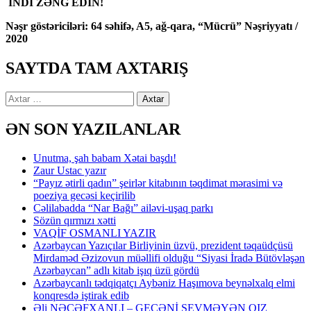
İNDİ ZƏNG EDİN!
Nəşr göstəriciləri: 64 səhifə, A5, ağ-qara, “Mücrü” Nəşriyyatı /
2020
SAYTDA TAM AXTARIŞ
Axtarış:
ƏN SON YAZILANLAR
Unutma, şah babam Xətai başdı!
Zaur Ustac yazır
“Payız ətirli qadın” şeirlər kitabının təqdimat mərasimi və
poeziya gecəsi keçirilib
Cəlilabadda “Nar Bağı” ailəvi-uşaq parkı
Sözün qırmızı xətti
VAQİF OSMANLI YAZIR
Azərbaycan Yazıçılar Birliyinin üzvü, prezident təqaüdçüsü
Mirdaməd Əzizovun müəllifi olduğu “Siyasi İradə Bütövləşən
Azərbaycan” adlı kitab işıq üzü gördü
Azərbaycanlı tədqiqatçı Aybəniz Haşımova beynəlxalq elmi
konqresdə iştirak edib
Əli NƏCƏFXANLI – GECƏNİ SEVMƏYƏN QIZ