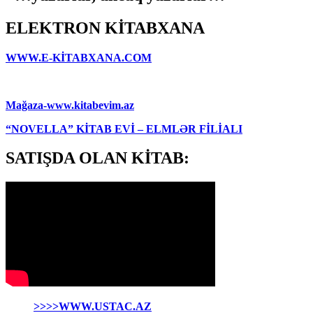
ELEKTRON KİTABXANA
WWW.E-KİTABXANA.COM
Mağaza-www.kitabevim.az
“NOVELLA” KİTAB EVİ – ELMLƏR FİLİALI
SATIŞDA OLAN KİTAB:
>>>>WWW.USTAC.AZ