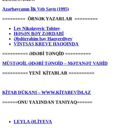
Azərbaycanın İlk Veb Saytı (1995)
========= ÖRNƏK YAZARLAR =========
Lev Nikolayeviç Tolstoy
HƏSƏN BƏY ZƏRDABİ
Əbdürrəhim bəy Haqverdiyev
VİNTSAS KREVE HAQQINDA
========== ƏDƏBİ TƏNQİD ==========
MÜSTƏQİL ƏDƏBİ TƏNQİD – MƏTANƏT VAHİD
========== YENİ KİTABLAR ==========
KİTAB DÜKANI – WWW.KİTABEVİM.AZ
======ONU YAXINDAN TANIYAQ======
LEYLA ƏLİYEVA