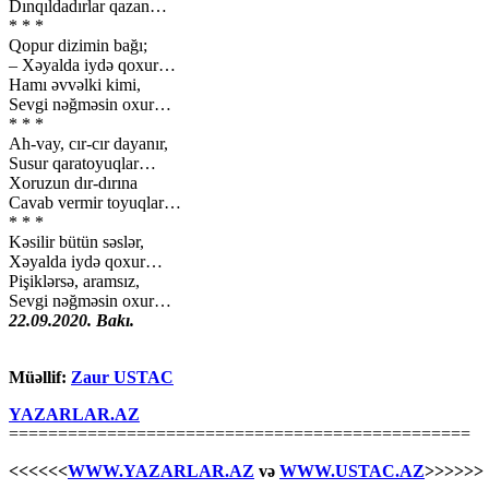
Dınqıldadırlar qazan…
* * *
Qopur dizimin bağı;
– Xəyalda iydə qoxur…
Hamı əvvəlki kimi,
Sevgi nəğməsin oxur…
* * *
Ah-vay, cır-cır dayanır,
Susur qaratoyuqlar…
Xoruzun dır-dırına
Cavab vermir toyuqlar…
* * *
Kəsilir bütün səslər,
Xəyalda iydə qoxur…
Pişiklərsə, aramsız,
Sevgi nəğməsin oxur…
22.09.2020. Bakı.
Müəllif:
Zaur USTAC
YAZARLAR.AZ
===============================================
<<<<<<
WWW.YAZARLAR.AZ
və
WWW.USTAC.AZ
>>>>>>