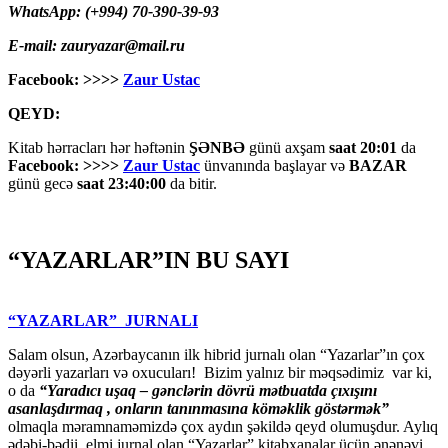
WhatsApp: (+994) 70-390-39-93
E-mail: zauryazar@mail.ru
Facebook: >>>>
Zaur Ustac
QEYD:
Kitab hərracları hər həftənin
ŞƏNBƏ
günü axşam
saat 20:01
da
Facebook: >>>>
Zaur Ustac
ünvanında başlayar və
BAZAR
günü gecə
saat 23:40:00
da bitir.
“YAZARLAR”IN BU SAYI
“YAZARLAR” JURNALI
Salam olsun, Azərbaycanın ilk hibrid jurnalı olan “Yazarlar”ın çox
dəyərli yazarları və oxucuları! Bizim yalnız bir məqsədimiz var ki,
o da
“
Yaradıcı uşaq – gәnclәrin dövrü mәtbuatda çıxışını
asanlaşdırmaq , onların tanınmasına kömәklik göstәrmәk”
olmaqla məramnaməmizdə çox aydın şəkildə qeyd olumuşdur. Aylıq
ədəbi-bədii, elmi jurnal olan “Yazarlar” kitabxanalar üçün ənənəvi