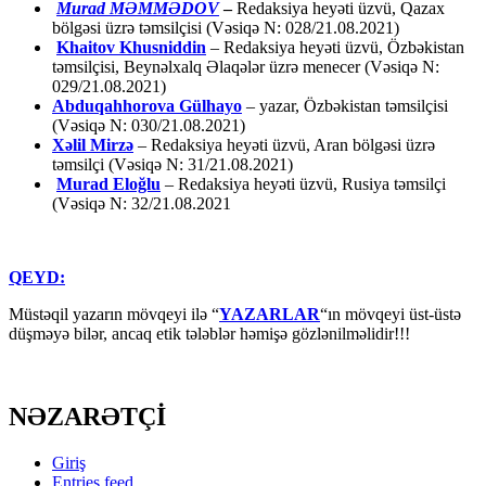
Murad MƏMMƏDOV
–
Redaksiya heyəti üzvü, Qazax
bölgəsi üzrə təmsilçisi (Vəsiqə N: 028/21.08.2021)
Khaitov Khusniddin
– Redaksiya heyəti üzvü, Özbəkistan
təmsilçisi, Beynəlxalq Əlaqələr üzrə menecer (Vəsiqə N:
029/21.08.2021)
Abduqahhorova Gülhayo
– yazar, Özbəkistan təmsilçisi
(Vəsiqə N: 030/21.08.2021)
Xəlil Mirzə
– Redaksiya heyəti üzvü, Aran bölgəsi üzrə
təmsilçi (Vəsiqə N: 31/21.08.2021)
Murad Eloğlu
– Redaksiya heyəti üzvü, Rusiya təmsilçi
(Vəsiqə N: 32/21.08.2021
QEYD:
Müstəqil yazarın mövqeyi ilə “
YAZARLAR
“ın mövqeyi üst-üstə
düşməyə bilər, ancaq etik tələblər həmişə gözlənilməlidir!!!
NƏZARƏTÇİ
Giriş
Entries feed