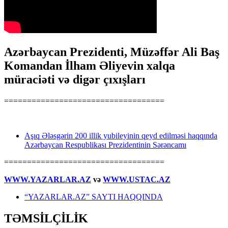
Azərbaycan Prezidenti, Müzəffər Ali Baş
Komandan İlham Əliyevin xalqa
müraciəti və digər çıxışları
===================================
Aşıq Ələsgərin 200 illik yubileyinin qeyd edilməsi haqqında
Azərbaycan Respublikası Prezidentinin Sərəncamı
===================================
WWW.YAZARLAR.AZ
və
WWW.USTAC.AZ
“YAZARLAR.AZ” SAYTI HAQQINDA
TƏMSİLÇİLİK