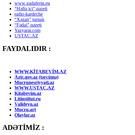
www.xudaferin.eu
“Həftə içi” qəzeti
radio-kardeche
“Xəzan” jurnalı
“Fədai” qəzeti
Yazyarat.com
USTAC.AZ
FAYDALIDIR :
WWW.KİTABEVİM.AZ
Aztc.gov.az (tərcümə)
Mucrunesriyyati.az
WWW.USTAC.AZ
Kitabevim.az
Litinstitut.ru
Valideyn.az
Mucru.art
Olaylar.az
ADƏTİMİZ :