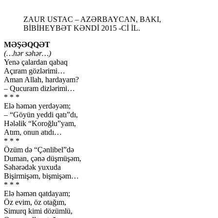
ZAUR USTAC – AZƏRBAYCAN, BAKI,
BİBİHEYBƏT KƏNDİ 2015 -Cİ İL.
MƏŞƏQQƏT
(…hər səhər…)
Yenə çalardan qabaq
Açıram gözlərimi…
Aman Allah, hardayam?
– Qucuram dizlərimi…
* * *
Elə həmən yerdəyəm;
– “Göyün yeddi qatı”dı,
Hələlik “Koroğlu”yam,
Atım, onun atıdı…
* * *
Özüm də “Çənlibel”də
Duman, çənə düşmüşəm,
Səhərədək yuxuda
Bişirmişəm, bişmişəm…
* * *
Elə həmən qatdayam;
Öz evim, öz otağım,
Simurq kimi dözümlü,