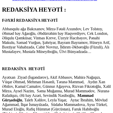
REDAKSİYA HEYƏTİ :
FƏXRİ REDAKSİYA HEYƏTİ
Abbasqulu ağa Bakıxanov, Mirzə Fətəli Axundov, Lev Tolstoy,
Əhməd bəy Ağaoğlu, Əbdürrəhim bəy Haqverdiyev, Cek London,
Əliqulu Qəmküsar, Vintsas Kreve, Üzeyir Hacıbəyov, Pənahi
Makulu, Səməd Vurğun, Şəhriyar, Bayram Bayramov, Hüseyn Arif,
Bəxtiyar Vahabzadə, Cabir Novruz, İldırım Əkbəroğlu (Füzuli), Alı
Mustafayev, Mustafa Müseyiboğlu, Ülvi Bünyadzadə…
REDAKSİYA HEYƏTİ
Ayətxan Ziyad (İsgəndərov), Akif Abbasov, Mahirə Nağıqızı,
Vüqar Əhməd, Mehman Həsənli, Təranə Məmməd, Aydın Xan
Əbilov, Kamal Camalov, Günnur Ağayeva, Rizvan Fikrətoğlu, Xəlil
Mirzə, Aysel Nazim, Səma Muğanna, Murad Məmmədov, Nuranə
Rafailqızı, Əli bəy Azəri, Sevindik Nəsiboğlu,
Məmməd
Gürşadoğlu
, Taleh Xəlilov, Leyla Yaşar, Aytac İbrahim, Mövlud
Ağamməd, İlqar İsmayılzadə, Südabə Məmmədova, Aysu Türkel,
Murad Eloğlu, Rafiq Hümmət (Gürcüstan), Faruk Habiboğlu