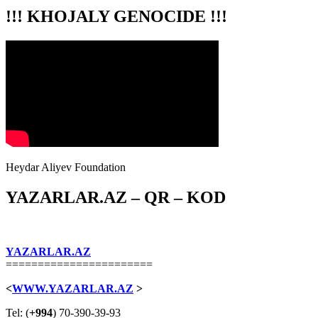
!!! KHOJALY GENOCIDE !!!
Heydar Aliyev Foundation
YAZARLAR.AZ – QR – KOD
YAZARLAR.AZ
=======================
<
WWW.YAZARLAR.AZ
>
Tel: (
+994
) 70-390-39-93