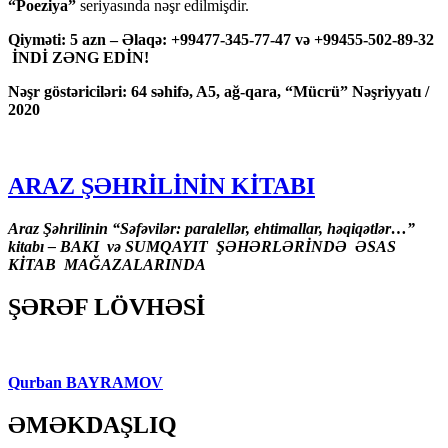
“Poeziya”
seriyasında nəşr edilmişdir.
Qiyməti: 5 azn – Əlaqə: +99477-345-77-47 və +99455-502-89-32
İNDİ ZƏNG EDİN!
Nəşr göstəriciləri: 64 səhifə, A5, ağ-qara, “Mücrü” Nəşriyyatı /
2020
ARAZ ŞƏHRİLİNİN KİTABI
Araz Şəhrilinin “Səfəvilər: paralellər, ehtimallar, həqiqətlər…”
kitabı – BAKI və SUMQAYIT ŞƏHƏRLƏRİNDƏ ƏSAS
KİTAB MAĞAZALARINDA
ŞƏRƏF LÖVHƏSİ
Qurban BAYRAMOV
ƏMƏKDAŞLIQ