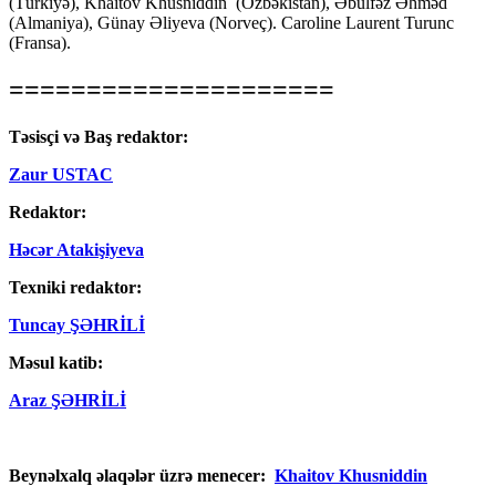
(Türkiyə), Khaitov Khusniddin (Özbəkistan), Əbülfəz Əhməd
(Almaniya), Günay Əliyeva (Norveç). Caroline Laurent Turunc
(Fransa).
=====================
Təsisçi və Baş redaktor:
Zaur USTAC
Redaktor:
Həcər Atakişiyeva
Texniki redaktor:
Tuncay ŞƏHRİLİ
Məsul katib:
Araz ŞƏHRİLİ
Beynəlxalq əlaqələr üzrə menecer:
Khaitov Khusniddin