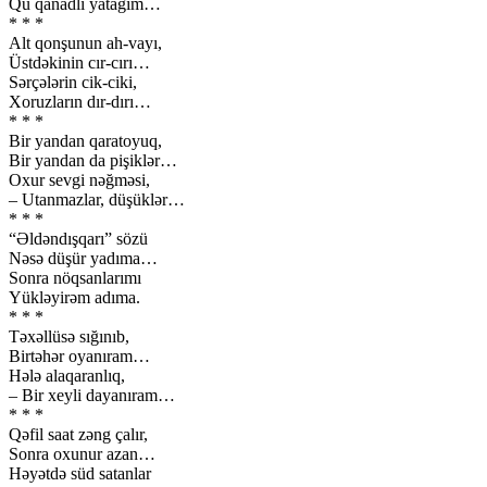
Qu qanadlı yatağım…
* * *
Alt qonşunun ah-vayı,
Üstdəkinin cır-cırı…
Sərçələrin cik-ciki,
Xoruzların dır-dırı…
* * *
Bir yandan qaratoyuq,
Bir yandan da pişiklər…
Oxur sevgi nəğməsi,
– Utanmazlar, düşüklər…
* * *
“Əldəndışqarı” sözü
Nəsə düşür yadıma…
Sonra nöqsanlarımı
Yükləyirəm adıma.
* * *
Təxəllüsə sığınıb,
Birtəhər oyanıram…
Hələ alaqaranlıq,
– Bir xeyli dayanıram…
* * *
Qəfil saat zəng çalır,
Sonra oxunur azan…
Həyətdə süd satanlar