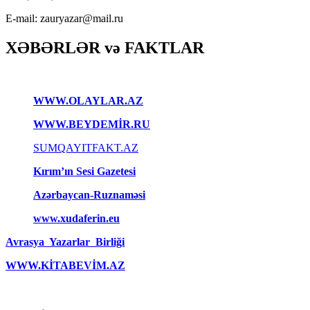
E-mail: zauryazar@mail.ru
XƏBƏRLƏR və FAKTLAR
WWW.OLAYLAR.AZ
WWW.BEYDEMİR.RU
SUMQAYITFAKT.AZ
Kırım’ın Sesi Gazetesi
Azərbaycan-Ruznaməsi
www.xudaferin.eu
Avrasya Yazarlar Birliği
WWW.KİTABEVİM.AZ