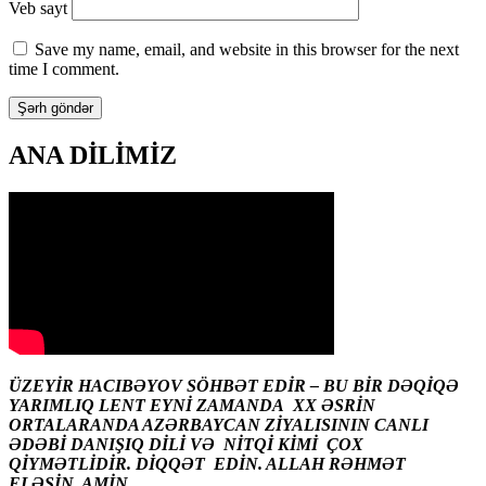
Veb sayt
Save my name, email, and website in this browser for the next
time I comment.
ANA DİLİMİZ
ÜZEYİR HACIBƏYOV SÖHBƏT EDİR – BU BİR DƏQİQƏ
YARIMLIQ LENT EYNİ ZAMANDA XX ƏSRİN
ORTALARANDA AZƏRBAYCAN ZİYALISININ CANLI
ƏDƏBİ DANIŞIQ DİLİ VƏ NİTQİ KİMİ ÇOX
QİYMƏTLİDİR. DİQQƏT EDİN. ALLAH RƏHMƏT
ELƏSİN. AMİN.