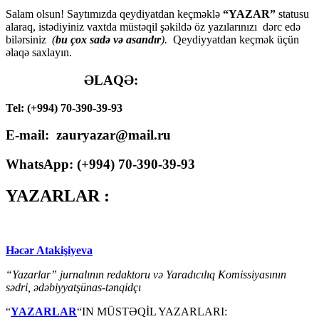
Salam olsun! Saytımızda qeydiyatdan keçməklə
“YAZAR”
statusu
alaraq, istədiyiniz vaxtda müstəqil şəkildə öz yazılarınızı dərc edə
bilərsiniz
(
bu çox sadə və asandır
).
Qeydiyyatdan keçmək üçün
əlaqə saxlayın.
ƏLAQƏ:
Tel: (+994) 70-390-39-93
E-mail: zauryazar@mail.ru
WhatsApp: (
+994
) 70-390-39-93
YAZARLAR :
Həcər Atakişiyeva
“Yazarlar” jurnalının redaktoru və Yaradıcılıq Komissiyasının
sədri, ədəbiyyatşünas-tənqidçı
“
YAZARLAR
“IN MÜSTƏQİL YAZARLARI: