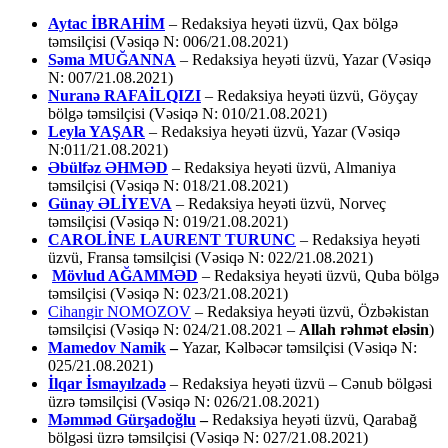
Aytac İBRAHİM
– Redaksiya heyəti üzvü, Qax bölgə
təmsilçisi (Vəsiqə N: 006/21.08.2021)
Səma MUĞANNA
– Redaksiya heyəti üzvü, Yazar (Vəsiqə
N: 007/21.08.2021)
Nuranə RAFAİLQIZI
– Redaksiya heyəti üzvü, Göyçay
bölgə təmsilçisi (Vəsiqə N: 010/21.08.2021)
Leyla YAŞAR
– Redaksiya heyəti üzvü, Yazar (Vəsiqə
N:011/21.08.2021)
Əbülfəz ƏHMƏD
– Redaksiya heyəti üzvü, Almaniya
təmsilçisi (Vəsiqə N: 018/21.08.2021)
Günay ƏLİYEVA
– Redaksiya heyəti üzvü, Norveç
təmsilçisi (Vəsiqə N: 019/21.08.2021)
CAROLİNE LAURENT TURUNC
– Redaksiya heyəti
üzvü, Fransa təmsilçisi (Vəsiqə N: 022/21.08.2021)
Mövlud AĞAMMƏD
– Redaksiya heyəti üzvü, Quba bölgə
təmsilçisi (Vəsiqə N: 023/21.08.2021)
Cihangir NOMOZOV
– Redaksiya heyəti üzvü, Özbəkistan
təmsilçisi (Vəsiqə N: 024/21.08.2021 –
Allah rəhmət eləsin
)
Mamedov Namik
–
Yazar, Kəlbəcər təmsilçisi (Vəsiqə N:
025/21.08.2021)
İlqar İsmayılzadə
–
Redaksiya heyəti üzvü – Cənub bölgəsi
üzrə təmsilçisi (Vəsiqə N: 026/21.08.2021)
Məmməd Gürşadoğlu
–
Redaksiya heyəti üzvü, Qarabağ
bölgəsi üzrə təmsilçisi (Vəsiqə N: 027/21.08.2021)