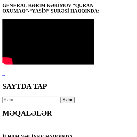
GENERAL KƏRİM KƏRİMOV “QURAN
OXUMAQ”-“YASİN” SURƏSİ HAQQINDA:
SAYTDA TAP
Axtarış:
MƏQALƏLƏR
İLHAM VƏLİYEV HAQQINDA