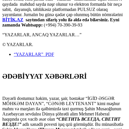
qaydada məhdud sayda nəşr olunur və elektron formatda bir neçə
sabit, dayanıqlı, təhlükəsiz platformadan PULSUZ olaraq
yayımlanır. Jurnalın bu günə qədər çap olunmuş bütün nömrələrini
BİTİK.AZ
saytından sifariş yolu ilə əldə edə bilərsiniz. Eyni
zamanda Wahtsapp:
(+994) 70-390-39-93
“YAZARLAR, ANCAQ YAZARLAR…”
© YAZARLAR.
“YAZARLAR” PDF
ƏDƏBİYYAT XƏBƏRLƏRİ
Dəyərli dostumuz həkim, yazar, şair, bəstəkar “İGİD ƏSGƏR
MÖHKƏM DAYAN”, “CƏNƏB LEYTENANT” kimi məşhur
mahnı və marşları ilə qəlbimizdə taxt qurmuş Şahin Musaoğlunun
Azərbaycan sevdalısı Dünya şöhrətli alim Mehmet Haberal
haqqında çox vacib əsər olan
“СВЕТИТЬ ВСЕГДА, СВЕТИТ
ВЕЗДЕ!”
adlı sənədli povesti işıq qzü görmüşdür. Bu münasibətlə