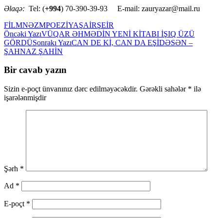
Əlaqə:
Tel: (
+994
) 70-390-39-93 E-mail: zauryazar@mail.ru
FİLM
NƏZM
POEZİYA
ŞAİR
ŞEİR
Yazılar
Öncəki Yazı
VÜQAR ƏHMƏDİN YENİ KİTABI İŞIQ ÜZÜ
GÖRDÜ
Sonrakı Yazı
CAN DE Kİ, CAN DA EŞİDƏSƏN –
üzrə
ŞAHNAZ ŞAHİN
naviqasiya
Bir cavab yazın
Sizin e-poçt ünvanınız dərc edilməyəcəkdir.
Gərəkli sahələr
*
ilə
işarələnmişdir
Şərh
*
Ad
*
E-poçt
*