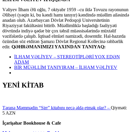
Vəliyev İlham Əli oğlu, 7 oktyabr 1959 –cu ildə Tovuzu rayonunun
Əlibəyi (yəqin ki, bu kəndi hamı tanıyır) kəndində müəllim ailəsində
anadan olub. Azərbaycan Dövlət Pedoqoji Universitetinin
Riyaziyyat fakültəsini bitirib. Müəllimliklə başladığı fəaliyyəti
dövründə indiyə qədər bir çox təhsil müəssisələrində müxtəlif
vəzifələrdə çalışıb. İqtisad elmləri namizədi, dosentdir. Hal-hazırda
özündən söz etdirən Şamaxı Dövlət Regional Kollecinə rəhbərlik
edir.
QƏHRƏMANIMIZI YAXINDAN TANIYAQ:
İLHAM VƏLİYEV – STEREOTİPLƏRİ YOX EDƏN
ADAM
BİR MÜƏLLİM TANIYIRAM – İLHAM VƏLİYEV
YENİ KİTAB
Təranə Məmmədin “Sirr” kitabını necə əldə etmək olar? –
Qiyməti:
5 AZN
İçərişəhər Bookhouse & Cafe