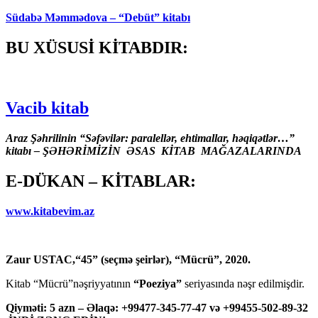
Südabə Məmmədova – “Debüt” kitabı
BU XÜSUSİ KİTABDIR:
Vacib kitab
Araz Şəhrilinin “Səfəvilər: paralellər, ehtimallar, həqiqətlər…”
kitabı – ŞƏHƏRİMİZİN ƏSAS KİTAB MAĞAZALARINDA
E-DÜKAN – KİTABLAR:
www.kitabevim.az
Zaur USTAC,“45” (seçmə şeirlər), “Mücrü”, 2020.
Kitab “Mücrü”nəşriyyatının
“Poeziya”
seriyasında nəşr edilmişdir.
Qiyməti: 5 azn – Əlaqə: +99477-345-77-47 və +99455-502-89-32