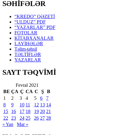
SƏHİFƏLƏR
“KREDO” QƏZETİ
“ULDUZ” PDF
“YAZARLAR” PDF
FOTOLAR
KİTABXANALAR
LAYİHƏLƏR
Təlim-təhsil
TƏLTİFLƏR
YAZARLAR
SAYT TƏQVİMİ
Fevral 2021
BE
ÇA
Ç
CA
C
Ş
B
1
2
3
4
5
6
7
8
9
10
11
12
13
14
15
16
17
18
19
20
21
22
23
24
25
26
27
28
« Yan
Mar »