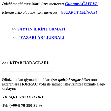
Ədəbi tənqid məsələləri üzrə menecer:
Günnur AĞAYEVA
İctimaiyyətlə əlaqələr üzrə menecer:
NƏZAKƏT EMİNQIZI
>>:
SAYTIN İLKİN FORMATI
>>:
“YAZARLAR” JURNALI
=======================
>>> KİTAB HƏRACLARI:
=======================
Əlinizdə olan qiymətli kitabları (
zər qədrini zərgər bilər
) onu
axtaranlara
HƏRRAC
yolu ilə satmaq istəyirsinizsə bizimlə əlaqə
saxlayın:
ƏLAQƏ VASİTƏLƏRİ:
Tel: (+994) 70-390-39-93