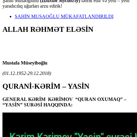
Şahin Musaoğlunu
(
Шахин Мусаоглу
)
təbrik edir və yeni – yeni
yaradıcılıq uğurları arzu edirik!
ŞAHİN MUSAOĞLU MÜKAFATLANDIRILDI
ALLAH RƏHMƏT ELƏSİN
Mustafa Müseyiboğlu
(01.12.1952-29.12.2018)
QURANİ-KƏRİM – YASİN
GENERAL KƏRİM KƏRİMOV “QURAN OXUMAQ” –
“YASİN” SURƏSİ HAQQINDA: