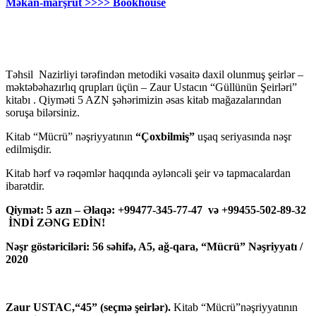
Məkan-marşrut >>>> Bookhouse
Təhsil Nazirliyi tərəfindən metodiki vəsaitə daxil olunmuş şeirlər –
məktəbəhazırlıq qrupları üçün – Zaur Ustacın “Güllünün Şeirləri”
kitabı . Qiyməti 5 AZN şəhərimizin əsas kitab mağazalarından
soruşa bilərsiniz.
Kitab “Mücrü” nəşriyyatının
“Çoxbilmiş”
uşaq seriyasında nəşr
edilmişdir.
Kitab hərf və rəqəmlər haqqında əyləncəli şeir və tapmacalardan
ibarətdir.
Qiymət: 5 azn – Əlaqə: +99477-345-77-47 və +99455-502-89-32
İNDİ ZƏNG EDİN!
Nəşr göstəriciləri: 56 səhifə, A5, ağ-qara, “Mücrü” Nəşriyyatı /
2020
Zaur USTAC,“45” (seçmə şeirlər).
Kitab “Mücrü”nəşriyyatının