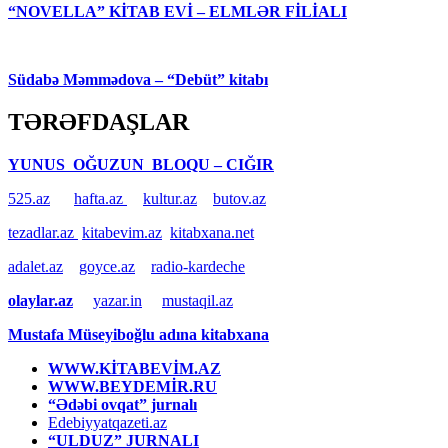
“NOVELLA” KİTAB EVİ – ELMLƏR FİLİALI
Südabə Məmmədova – “Debüt” kitabı
TƏRƏFDAŞLAR
YUNUS OĞUZUN BLOQU – CIĞIR
525.az
hafta.az
kultur.az
butov.az
tezadlar.az
kitabevim.az
kitabxana.net
adalet.az
goyce.az
radio-kardeche
olaylar.az
yazar.in
mustaqil.az
Mustafa Müseyiboğlu adına kitabxana
WWW.KİTABEVİM.AZ
WWW.BEYDEMİR.RU
“Ədəbi ovqat” jurnalı
Edebiyyatqazeti.az
“ULDUZ” JURNALI