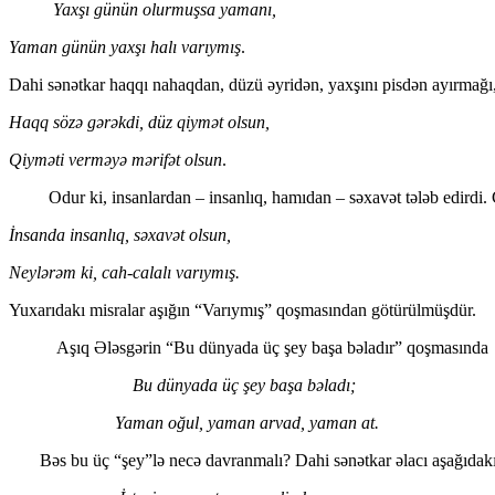
Yaxşı günün olurmuşsa yamanı,
Yaman günün yaxşı halı varıymış
.
Dahi sənətkar haqqı nahaqdan, düzü əyridən, yaxşını pisdən ayırmağı,
Haqq sözə gərəkdi, düz qiymət olsun,
Qiyməti vеrməyə mərifət olsun
.
Odur ki, insanlardan – insanlıq, hamıdan – səxavət tələb edirdi. C
İnsanda insanlıq, səxavət olsun,
Nеylərəm ki, cah-calalı varıymış.
Yuxarıdakı misralar aşığın “Varıymış” qoşmasından götürülmüşdür.
Aşıq Ələsgərin “Bu dünyada üç şey başa bəladır” qoşmasında
Bu dünyada üç şеy başa bəladı;
Yaman oğul, yaman arvad, yaman at.
Bəs bu üç “şey”lə necə davranmalı? Dahi sənətkar əlacı aşağıdakı 