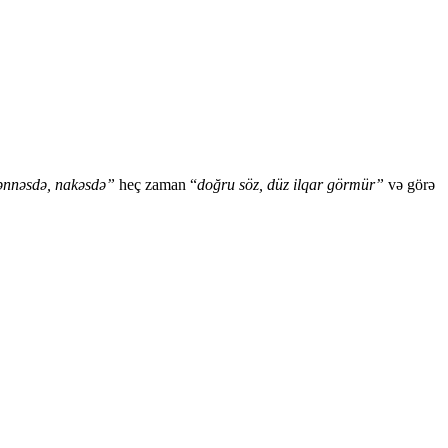
ənnəsdə, nakəsdə”
heç zaman “
doğru söz, düz ilqar görmür”
və görə