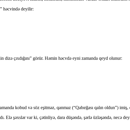
” həcvində deyilir:
bilin dizə çıxdığını” görür. Həmin həcvdə eyni zamanda qeyd olunur:
i zamanda kobud və söz eşitməz, qanmaz (“Qabırğası qalın oldun”) imiş
. Elə şəxslər var ki, çətinliyə, dara düşəndə, şərlə üzləşəndə, necə dey