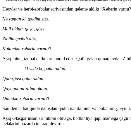
Həcvlər və hərbi-zorbalar seriyasından qələmə aldığı “Xəbərin varmı?
Nə zaman ki, gəldim sizə,
Mail oldum qaşa, gözə,
Zibilin çıxıbdı dizə,
Külündən xəbərin varmı?!
Aşıq pinti, tənbəl qadınları tənqid edir. Qəfil gələn qonaq evdə “Zi
O vədə ki, gəlin oldun,
Qabırğası qalın oldun,
Qaynanana zalım oldun,
Dilindən xəbərin varmı?!
Sən demə, haqqında danışılan qadın nəinki pinti və tənbəl imiş, eyn
Aşıq Ələsgər insanları nikbin olmağa, bədbinliyə qapılmamağa çağırırdı
belələrini nəzərdə tutaraq deyirdi: