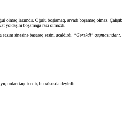
şğul olmaq lazımdır. Oğulu boşlamaq, arvadı boşamaq olmaz. Çalışıb
əyat yoldaşını boşamağa razı olmazdı.
 sazını sinəsinə basaraq səsini ucaldırdı.
“Gərəkdi” qoşmasından:.
yır, onları təqdir edir, bu xüsusda deyirdi: