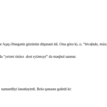
r Aşıq Ələsgərin gözünün düşməni idi. Ona görə ki, o, “
bivəfada, müx
da “
yеtəni özünə dost еyləməyi
” də məqbul sanmır.
amərdliyi lənətləyirdi. Belə qənaətə gəlirdi ki: