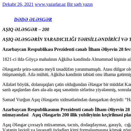
Dekabr 26, 2021
www.yazarlar.az
Bir şərh yazın
DƏDƏ ƏLƏSGƏR
AŞIQ ƏLƏSGƏR – 200
AŞIQ ƏLƏSGƏRİN YARADICILIĞI TƏHSİLLƏNDİRİCİ VƏ 
Azərbaycan Respublikası Prezidenti cənab İlham Əliyevin 28 fevral
1821-ci ildə Göyçə mahalının Ağkilsə kəndində Alməmməd kişinin ail
Ələsgərdə şeirə-sənətə meyli təsadüfən yaranmamışdı. Atası dülgər olsa
ötüşməmişdi. Ailə mühiti, Ağkilsə kəndinin təbiəti onu ilhama gətirmiş
Ailələri böyük, dolanışıqları çətin olduğundan Ələsgər bir müddət Kərbə
sanlı aşıqlardan dərs ala-ala aşıq sənətinin sirlərinə yiyələnmiş, sonra
Səməd Vurğun Aşıq Ələsgərin xidmətlərindən danışarkən deyirdi: “Ha
Azərbaycan Respublikasının Prezidenti cənab İlham Əliyevin 28 fev
nümayəndəsi Aşıq Ələsgərin 200 illik yubileyinin keçirilməsi planl
Aşıq Ələsgər çoxsaylı müxəmməs, təcnis, dodaqdəyməz, gəraylı, cığalı, q
Vətənin layiqli və ləyaqətli övladları kimi formalaşmasına kömək göstər