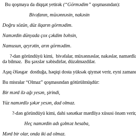
Bu qoşmaya da diqqət yetirək
(“Görmədim”
qoşmasından):
Bivəfanın, müxənnəsin, nakəsin
Doğru sözün, düz ilqarın görmədim.
Namərdin dünyada çox çəkdim bəhsin,
Namusun, qеyrətin, arın görmədim
.
?-dan göründüyü kimi, bivəfalar, müxənnəslər, nakəslər, namərdlə
də bilməz. Bu şəxslər xəbisdirlər, düzəlməzdilər.
Aşıq Ələsgər dostluğa, həqiqi dosta yüksək qiymət verir, eyni zaman
Bu misralar “Olmaz” qoşmasından götürülmüşdür:
Bir mərd ilə ağı yеsən, şirindi,
Yüz namərdlə şəkər yеsən, dad olmaz.
?-dən göründüyü kimi, dahi sənətkar mərdliyə xüsusi önəm verir, n
Hеç namərdin adı gəlməz hеsaba,
Mərd bir olar, onda iki ad olmaz.