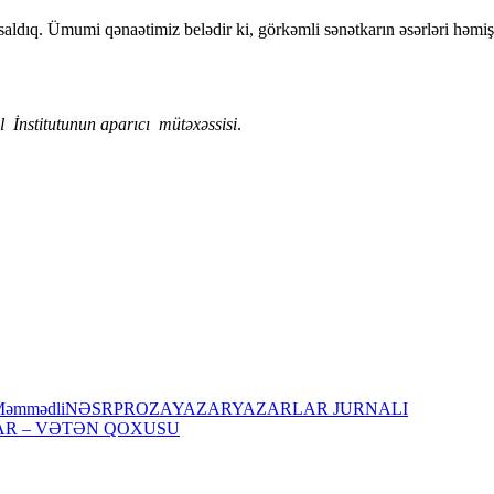
ıq. Ümumi qənaətimiz belədir ki, görkəmli sənətkarın əsərləri həmişə 
 İnstitutunun aparıcı mütəxəssisi
.
 Məmmədli
NƏSR
PROZA
YAZAR
YAZARLAR JURNALI
AR – VƏTƏN QOXUSU