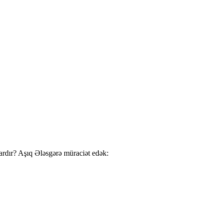
ardır? Aşıq Ələsgərə müraciət edək: