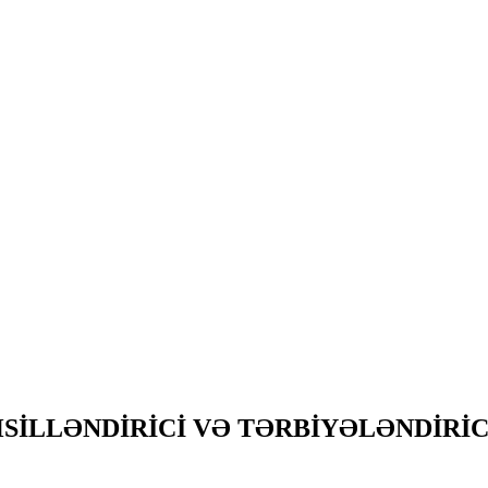
İLLƏNDİRİCİ VƏ TƏRBİYƏLƏNDİRİCİ A