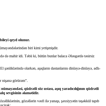
bileyi qeyd olunur.
mayəndələrindən biri kimi yetişmişdir.
ə də mahir idi. Təbii ki, bütün bunlar balaca Ələsgərdə təsirsiz
 şənliklərində olarkən, aşıqların dastanlarını dinləyə-dinləyə, adlı-
r nişanə görürəm”.
nümayəndəsi, qüdrətli söz ustası, aşıq yaradıcılığının qüdrətli
lq sevgisinin əlamətidir.
lliklərinin, gözəllərin vəsfi ilə yanaşı, şəxsiyyətin təşəkkül tapıb
keçirək: