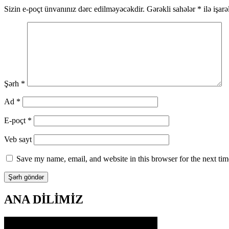
Sizin e-poçt ünvanınız dərc edilməyəcəkdir.
Gərəkli sahələr
*
ilə işar
Şərh
*
Ad
*
E-poçt
*
Veb sayt
Save my name, email, and website in this browser for the next ti
ANA DİLİMİZ