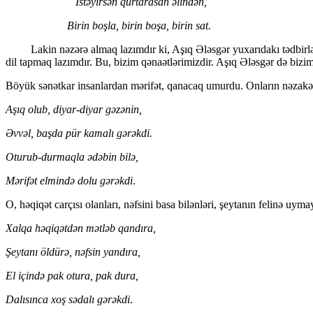
İstəyirsən qurtarasan əlindən,
Birin boşla, birin boşa, birin sat.
Lakin nəzərə almaq lazımdır ki, Aşıq Ələsgər yuxarıdakı tədbirləri
dil tapmaq lazımdır. Bu, bizim qənaətlərimizdir. Aşıq Ələsgər də bizi
Böyük sənətkar insanlardan mərifət, qanacaq umurdu. Onların nəzakətli, 
Aşıq olub, diyar-diyar gəzənin,
Əvvəl, başda pür kamalı gərəkdi.
Oturub-durmaqla ədəbin bilə,
Mərifət еlmində dolu gərəkdi
.
O, həqiqət carçısı olanları, nəfsini basa bilənləri, şeytanın felinə uyma
Xalqa həqiqətdən mətləb qandıra,
Şеytanı öldürə, nəfsin yandıra,
Еl içində pak otura, pak dura,
Dalısınca xoş sədalı gərəkdi
.