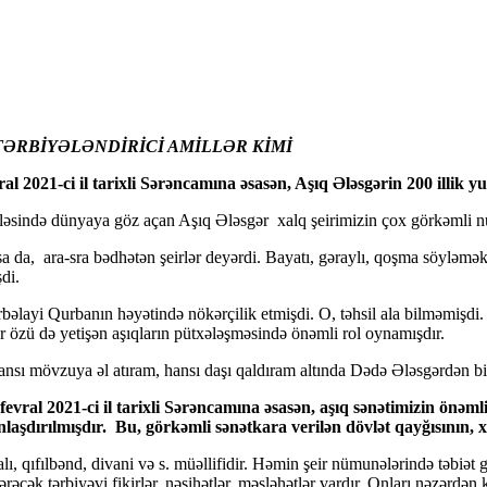
TƏRBİYƏLƏNDİRİCİ AMİLLƏR KİMİ
 2021-ci il tarixli Sərəncamına əsasən, Aşıq Ələsgərin 200 illik yu
əsində dünyaya göz açan Aşıq Ələsgər xalq şeirimizin çox görkəmli nü
 da, ara-sra bədhətən şeirlər deyərdi. Bayatı, gəraylı, qoşma söyləməkd
di.
layi Qurbanın həyətində nökərçilik etmişdi. O, təhsil ala bilməmişdi. El
lar özü də yetişən aşıqların pütxələşməsində önəmli rol oynamışdır.
nsı mövzuya əl atıram, hansı daşı qaldıram altında Dədə Ələsgərdən bi
ral 2021-ci il tarixli Sərəncamına əsasən, aşıq sənətimizin önəmli 
aşdırılmışdır. Bu, görkəmli sənətkara verilən dövlət qayğısının, xa
ıfılbənd, divani və s. müəllifidir. Həmin şeir nümunələrində təbiət gözə
əcək tərbiyəvi fikirlər, nəsihətlər, məsləhətlər vardır. Onları nəzərdən 