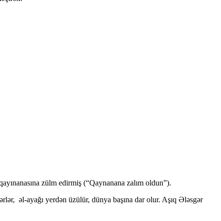
, qayınanasına zülm edirmiş (“Qaynanana zalım oldun”).
ərlər, əl-ayağı yerdən üzülür, dünya başına dar olur. Aşıq Ələsgər