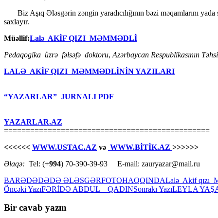
Biz Aşıq Ələsgərin zəngin yaradıcılığının bəzi məqamlarını yada sald
saxlayır.
Müəllif:
Lalə AKİF QIZI MƏMMƏDLİ
Pedaqogika üzrə fəlsəfə doktoru
,
Azərbaycan Respublikasının Təhsil
LALƏ AKİF QIZI MƏMMƏDLİNİN YAZILARI
“YAZARLAR” JURNALI PDF
YAZARLAR.AZ
===============================================
<<<<<<
WWW.USTAC.AZ
və
WWW.BİTİK.AZ
>>>>>>
Əlaqə:
Tel: (
+994
) 70-390-39-93 E-mail: zauryazar@mail.ru
BARƏDƏ
DƏDƏ ƏLƏSGƏR
FOTO
HAQQINDA
Lalə Akif qızı
Yazılar
Öncəki Yazı
FƏRİDƏ ABDUL – QADIN
Sonrakı Yazı
LEYLA YAŞ
üzrə
Bir cavab yazın
naviqasiya