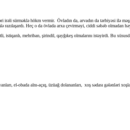
 irəli sürməklə hökm vermir. Övladın da, arvadın da tərbiyəsi ilə mə
mlə razılaşardı. Heç o da övlada arxa çevirməyi, ciddi səbəb olmadan h
istiqanlı, mehriban, şirindil, qayğıkeş olmalarını istəyirdi. Bu xüsusda
yanları, el-obada alnı-açıq, üzüağ dolananları, xoş sədası gələnləri xoşla