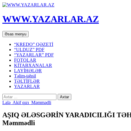
WWW.YAZARLAR.AZ
Axtar
Mühtəviyyata
Əsas menyu
keç
“KREDO” QƏZETİ
“ULDUZ” PDF
“YAZARLAR” PDF
FOTOLAR
KİTABXANALAR
LAYİHƏLƏR
Təlim-təhsil
TƏLTİFLƏR
YAZARLAR
Axtarış:
Lalə Akif qızı Məmmədli
AŞIQ ƏLƏSGƏRİN YARADICILIĞI TƏHS
Məmmədli