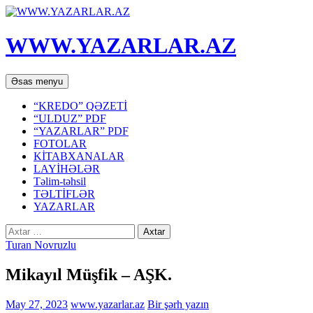
WWW.YAZARLAR.AZ
Axtar
Mühtəviyyata
Əsas menyu
keç
“KREDO” QƏZETİ
“ULDUZ” PDF
“YAZARLAR” PDF
FOTOLAR
KİTABXANALAR
LAYİHƏLƏR
Təlim-təhsil
TƏLTİFLƏR
YAZARLAR
Axtarış:
Turan Novruzlu
Mikayıl Müşfik – AŞK.
May 27, 2023
www.yazarlar.az
Bir şərh yazın