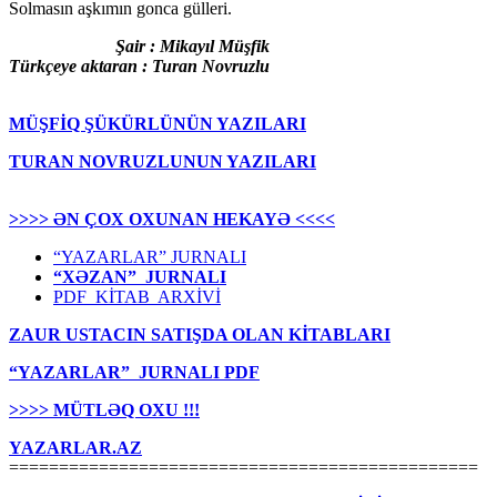
Solmasın aşkımın gonca gülleri.
Şair : Mikayıl Müşfik
Türkçeye aktaran : Turan Novruzlu
MÜŞFİQ ŞÜKÜRLÜNÜN YAZILARI
TURAN NOVRUZLUNUN YAZILARI
>>>> ƏN ÇOX OXUNAN HEKAYƏ <<<<
“YAZARLAR” JURNALI
“XƏZAN” JURNALI
PDF KİTAB ARXİVİ
ZAUR USTACIN SATIŞDA OLAN KİTABLARI
“YAZARLAR” JURNALI PDF
>>>> MÜTLƏQ OXU !!!
YAZARLAR.AZ
===============================================