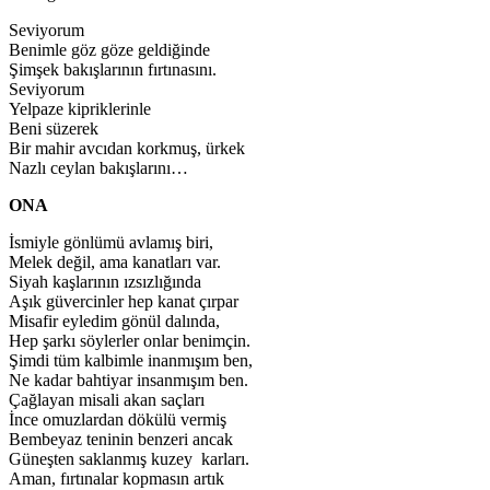
Seviyorum
Benimle göz göze geldiğinde
Şimşek bakışlarının fırtınasını.
Seviyorum
Yelpaze kipriklerinle
Beni süzerek
Bir mahir avcıdan korkmuş, ürkek
Nazlı ceylan bakışlarını…
ONA
İsmiyle gönlümü avlamış biri,
Melek değil, ama kanatları var.
Siyah kaşlarının ızsızlığında
Aşık güvercinler hep kanat çırpar
Misafir eyledim gönül dalında,
Hep şarkı söylerler onlar benimçin.
Şimdi tüm kalbimle inanmışım ben,
Ne kadar bahtiyar insanmışım ben.
Çağlayan misali akan saçları
İnce omuzlardan dökülü vermiş
Bembeyaz teninin benzeri ancak
Güneşten saklanmış kuzey karları.
Aman, fırtınalar kopmasın artık