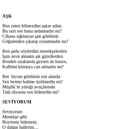
AŞK
Ben zaten bilmezdim aşkın adını.
Bu sırrı sen bana anlatmadın mı?
Cihana sığmayan şair gönlümü
Göğsümden çıkarıp oynatmadın mı?
Ben şarkı söylerdim menekşelerden
İşim zevk almaktı şık güzellerden.
Benden uzaklarda gezsen de bazen,
Kalbimi kırmaya can atmadın mı?
Bin hicran gönlümü esir alanda
Sen benim halime üzülmedin mi?
Müşfik’in yüreği avuçlarında
Tatlı rüyasını sen bölmedin mi?
SEVİYORUM
Seviyorum
Menekşe gibi
Boynunu bükmeni,
O dalgın hallerini…