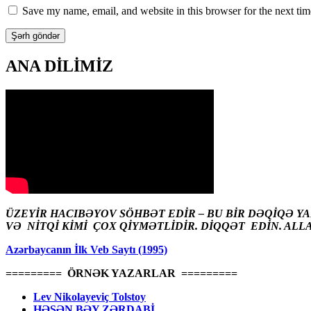
Save my name, email, and website in this browser for the next ti
ANA DİLİMİZ
ÜZEYİR HACIBƏYOV SÖHBƏT EDİR – BU BİR DƏQİQƏ Y
VƏ NİTQİ KİMİ ÇOX QİYMƏTLİDİR. DİQQƏT EDİN. ALL
Azərbaycanın İlk Veb Saytı (1995)
========= ÖRNƏK YAZARLAR =========
Lev Nikolayeviç Tolstoy
HƏSƏN BƏY ZƏRDABİ