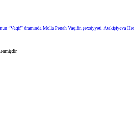
un “Vaqif” dramında Molla Pənah Vaqifin şəxsiyyəti. Atakişiyeva Həc
ələnmişdir