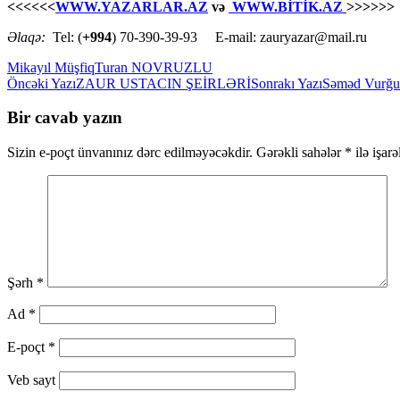
<<<<<<
WWW.YAZARLAR.AZ
və
WWW.BİTİK.AZ
>>>>>>
Əlaqə:
Tel: (
+994
) 70-390-39-93 E-mail: zauryazar@mail.ru
Mikayıl Müşfiq
Turan NOVRUZLU
Yazılar
Öncəki Yazı
ZAUR USTACIN ŞEİRLƏRİ
Sonrakı Yazı
Səməd Vurğun
üzrə
Bir cavab yazın
naviqasiya
Sizin e-poçt ünvanınız dərc edilməyəcəkdir.
Gərəkli sahələr
*
ilə işar
Şərh
*
Ad
*
E-poçt
*
Veb sayt