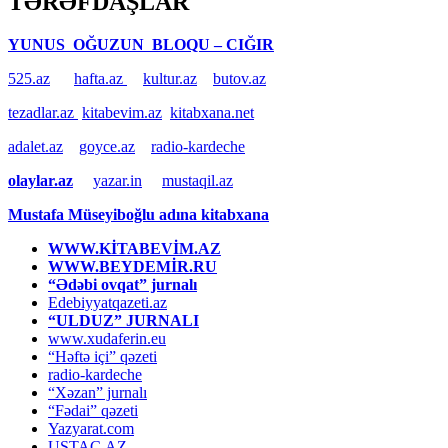
TƏRƏFDAŞLAR
YUNUS OĞUZUN BLOQU – CIĞIR
525.az
hafta.az
kultur.az
butov.az
tezadlar.az
kitabevim.az
kitabxana.net
adalet.az
goyce.az
radio-kardeche
olaylar.az
yazar.in
mustaqil.az
Mustafa Müseyiboğlu adına kitabxana
WWW.KİTABEVİM.AZ
WWW.BEYDEMİR.RU
“Ədəbi ovqat” jurnalı
Edebiyyatqazeti.az
“ULDUZ” JURNALI
www.xudaferin.eu
“Həftə içi” qəzeti
radio-kardeche
“Xəzan” jurnalı
“Fədai” qəzeti
Yazyarat.com
USTAC.AZ