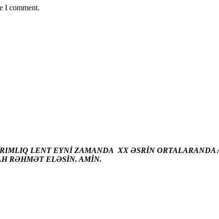
me I comment.
ARIMLIQ LENT EYNİ ZAMANDA XX ƏSRİN ORTALARANDA A
AH RƏHMƏT ELƏSİN. AMİN.