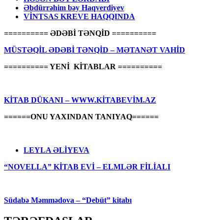
Əbdürrəhim bəy Haqverdiyev
VİNTSAS KREVE HAQQINDA
========== ƏDƏBİ TƏNQİD ==========
MÜSTƏQİL ƏDƏBİ TƏNQİD – MƏTANƏT VAHİD
========== YENİ KİTABLAR ==========
KİTAB DÜKANI – WWW.KİTABEVİM.AZ
======ONU YAXINDAN TANIYAQ======
LEYLA ƏLİYEVA
“NOVELLA” KİTAB EVİ – ELMLƏR FİLİALI
Südabə Məmmədova – “Debüt” kitabı